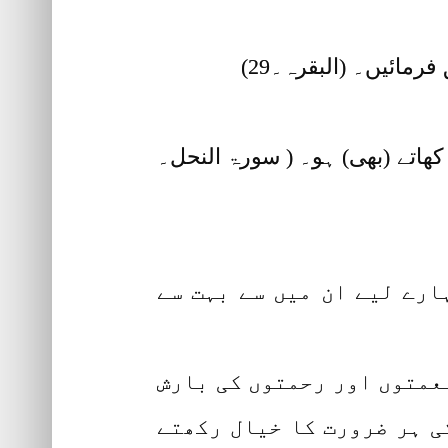
مائیں۔ (البقرہ۔29)
 کھاتے (بھی) ہو۔ ( سورۃ النحل۔
ارے لیے ان میں سے بہت سے
نعمتوں اور رحمتوں کی بارش
ی ہر ضرورت کا خیال رکھتے