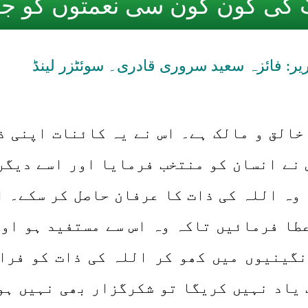
ّ کی کون کون سی نعمتوں کو جھٹ
یر: فائزہ سعید سروری قادری۔ سوئٹزر لینڈ
خالق و مالک ہے۔ اس نے یہ کائنات اپنی ذ
 نے انسان کو منتخب فرمایا اور اسے دیگر
 وہ اللہ کی ذات کا عرفان حاصل کر سکے۔ 
طا فرمائیں تاکہ وہ اس سے مستفید ہو اور
نگینیوں میں کھو کر اللہ کی ذات کو فرا
 یاد نہیں کریگا تو شکرگزار بھی نہیں ہو