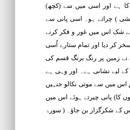
 کا ہے اور اسی میں سے (کچھ)
یشی ) چراتے ہو۔ اسی پانی سے
۔ بے شک اس میں غور و فکر کرنے
خر کر دیا اور تمام ستارے اُسی
 نے زمین پر رنگ برنگ قسم کی
 کے لیے نشانی ہے۔ اور وہی ہے
م اس میں سے موتی نکالو جنہیں
وں کا) پانی چیرتے ہوئے اس میں
اس کے شکرگزار بن جاؤ۔ ( سورۃ