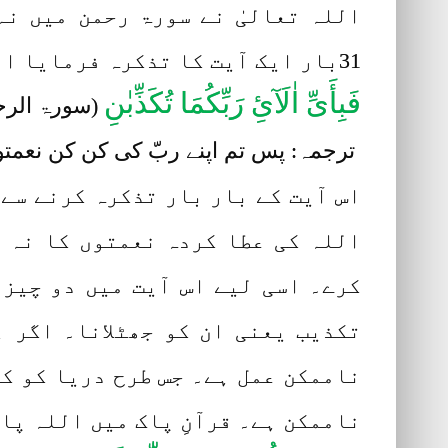
اللہ تعالیٰ نے سورۃ رحمن میں ن
31بار ایک آیت کا تذکرہ فرمایا ارشادِ بار ی تعالیٰ ہے:
فَبِأَیِّ اٰلَآئِ رَبِّکُمَا تُکَذِّبٰنِ
(سورۃ الرح
ترجمہ: پس تم اپنے ربّ کی کن کن نعمتو
اس آیت کے بار بار تذکرہ کرنے سے
اللہ کی عطا کردہ نعمتوں کا نہ 
کرے۔ اسی لیے اس آیت میں دو چیز
تکذیب یعنی ان کو جھٹلانا۔ اگر 
ناممکن عمل ہے۔ جس طرح دریا کو کو
ناممکن ہے۔ قرآنِ پاک میں اللہ پا