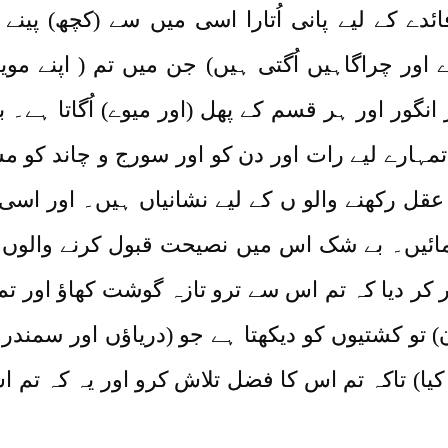
ے کے لیے پانی اُتارا اسی میں سے (کچھ) پینے
ور چراگاہیں اُگتی ہیں) جن میں تم ( اپنے مو
ر انگور اور ہر قسم کے پھل (اور میوے) اُگاتا ہے
تمہارے لیے رات اور دن کو اور سورج و چاند کو مس
قل رکھنے والو ں کے لیے نشانیاں ہیں۔ اور اسی
فرمائیں۔ بے شک اس میں نصیحت قبول کرنے والوں
ر دیا کہ تم اس سے ترو تازہ گوشت کھاؤ اور ت
ن) تو کشتیوں کو دیکھتا ہے جو (دریاؤں اور سمندر
یا) تاکہ تم اس کا فضل تلاش کرو اور یہ کہ تم 