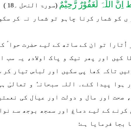
 اِنَّ اللّٰہَ لَغَفُوْرٌ رَّحِیْمٌ
(سورۃ النحل ۔18 )
ں کو شمار کرنا چاہو تو شمار نہ کر سکو 
ر اُتارا تو ان کے ساتھ کے لیے حضرت حوا ؑ 
 کیں اور پھر نیک و پاک اولاد، یہ سب ا
ئیں تاکہ کھا پی سکیں اور لباس تیار کر 
 ہوا پیدا کئے۔ اللہ سبحانہٗ و تعالیٰ ہ
 صحت اور مال و دولت اور عیال کی نعمتی
کرنے کے لیے دماغ اور سمجھ بوجھ سے نوازا
 بجا فرمایا ہے: