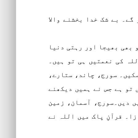
گے۔ بے شک خدا بخشنے والا
کو بھی بھیجا اور رہتی دنیا
للہ کی نعمتیں ہی تو ہیں۔
سکیں۔ سورج، چاند، ستارے،
ی تو ہے جس نے ہمیں دیکھنے
ں دیں۔سورج، آسمان، زمین
۔ قرآنِ پاک میں اللہ نے