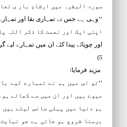
سورۃ البقرہ میں ارشادِ بار ی تعالی
’’وہی ہے جس نے تمہاری بقا اور تمہارے 
اپنی ایک اور نعمت کا ذکر اللہ پا
اور چوپائے پیدا کئے ان میں تمہارے لیے 
5)
مزید فرمایا:
’’تو اس میں ہم نے تمہارے لیے با
میوے ہیں اور ان میں سے کھاتے ہو۔ (
ہم دنیا میں پہلی سانس لیتے ہیں ت
برسنا شروع ہو جاتی ہے جو نہایت 