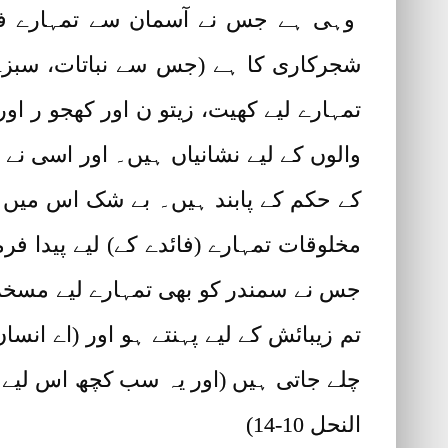
وہی ہے جس نے آسمان سے تمہارے فائد
شجرکاری کا ہے (جس سے نباتات، سبزے ا
تمہارے لیے کھیت، زیتو ن اور کھجو ر او
والوں کے لیے نشانیاں ہیں۔ اور اسی نے 
کے حکم کے پابند ہیں۔ بے شک اس میں ع
مخلوقات تمہارے (فائدے کے) لیے پیدا 
جس نے سمندر کو بھی تمہارے لیے مسخر ک
تم زیبائش کے لیے پہنتے ہو اور (اے انسا
چلے جاتی ہیں (اور یہ سب کچھ اس لیے ک
النحل 10-14)