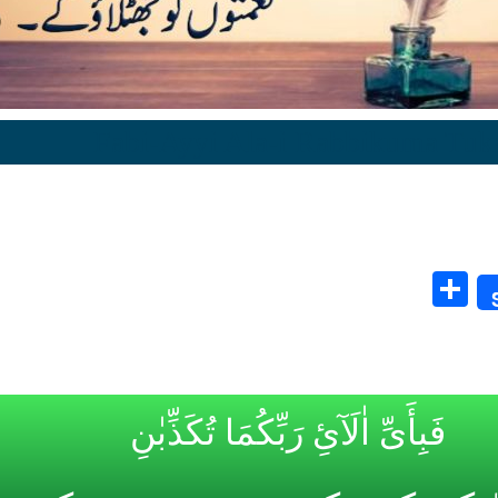
Share
فَبِأَیِّ اٰلَآئِ رَبِّکُمَا تُکَذِّبٰنِ