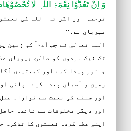
وَ اِنْ تَعُدُّوْا نِعْمَۃَ اللّٰہِ لَا تُحْصُوْھَاط
ترجمہ اور اگر تم اللہ کی نعمتو 
مہربان ہے۔‘‘
اللہ تعالیٰ نے جب آدم ؑ کو زمین پ
تک نیک مردوں کو صالح بیویاں عطا
جانور پیدا کیے اور کھیتیاں اُگا
زمین و آسمان پیدا کیے۔ پانی اور
اور سننے کی نعمت سے نوازا۔ عقل،
اور دیگر مخلوقات سے فائدہ حاصل 
اپنی عطا کردہ نعمتوں کا تذکرہ جا