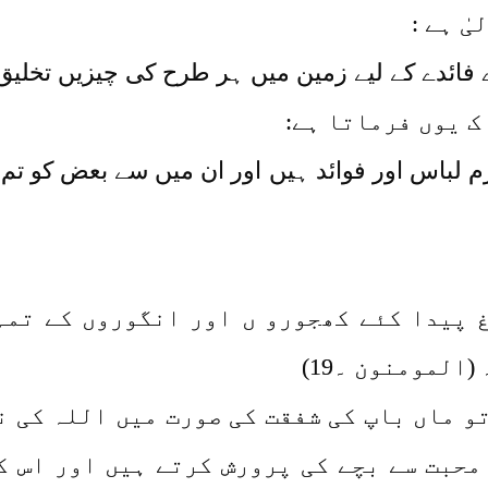
ٰ ہے :
فائدے کے لیے زمین میں ہر طرح کی چیزیں تخلیق فر
ک یوں فرماتا ہے:
گرم لباس اور فوائد ہیں اور ان میں سے بعض کو تم
غ پیدا کئے کھجورو ں اور انگوروں کے تمہ
المومنون ۔19)
و ماں باپ کی شفقت کی صورت میں اللہ کی 
محبت سے بچے کی پرورش کرتے ہیں اور اس ک