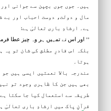
ہیں۔ جوں جوں بچپن سے جوانی اور 
مال و دولت، دوست احباب اور بے ش
ہے۔ ارشادِ باری تعالیٰ ہے:
’’ اور اس نے تمہیں ہر وہ چیز عطا فرما 
بلکہ اس قادرِ مطلق کی شان تو یہ ہ
ہوتا۔
مندرجہ بالا نعمتیں ایسی ہیں جو 
بھی ہیں جن کا ظاہری وجود تو نہی
طریقہ سے استعمال کیا جا سکتا ہے 
قرآنِ پاک میں ارشادِ باری تعالیٰ ہے