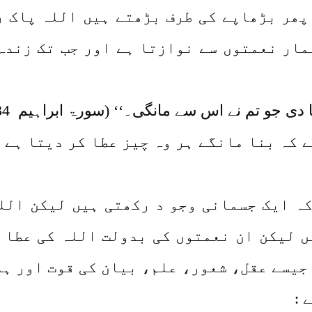
پھر بڑھاپے کی طرف بڑھتے ہیں اللہ پاک ر
مار نعمتوں سے نوازتا ہے اور جب تک زندہ 
دی جو تم نے اس سے مانگی۔‘‘ (سورۃ ابراہیم 34)
ے کہ بنا مانگے ہر وہ چیز عطا کر دیتا ہے 
کہ ایک جسمانی وجو د رکھتی ہیں لیکن الل
ں لیکن ان نعمتوں کی بدولت اللہ کی عطا 
جیسے عقل، شعور، علم، بیان کی قوت اور ہد
 :