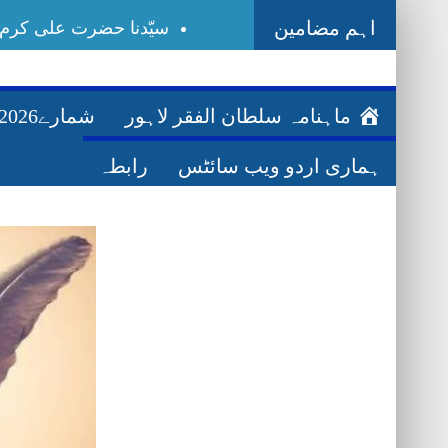
اہم مضامین
سیّدنا حضرت علی کرم اللہ وجہہ | R.A
Ghazwa Badar غزوہ بدر
اللہ کی راہ میں مال خرچ کرنے کے فضائل–y-fazail
ماہنامہ سلطان الفقر لاہور
شمارے2026ء
بیعت–Bayat
ہماری اردو ویب سائٹس
رابطہ
فقر–Faqr
طالب مولیٰ–Talib-e-Maula
عرفانِ نفس–Irfan-e-Nafs
اسم اللہ ذات–Ism-e-Allah Zaat
تصورِاسمِ محمد–Ism-e-Mohammad
مرشد کامل اکمل–Murshid Kamil Akmal