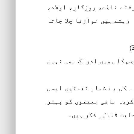
شتے ناطے، روزگار، اولاد،
رہتے ہیں نوازتا چلا جاتا
جس کا ہمیں ادراک بھی نہیں
ہ کی بے شمار نعمتیں ایسی
کردہ باقی نعمتوں کو بہتر
ایت قابل ِ ذکر ہیں۔