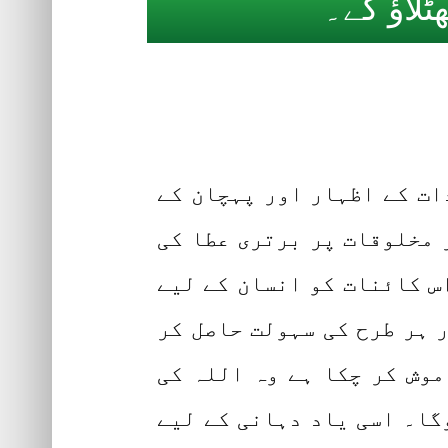
لاؤ گے۔
ات کے اظہار اور پہچان کے
 مخلوقات پر برتری عطا کی
اس کائنات کو انسان کے لیے
 ہر طرح کی سہولت حاصل کر
موش کر چکا ہے وہ اللہ کی
گا۔ اسی یاد دہانی کے لیے