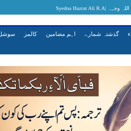
Syedna Hazrat Ali
Allah-ki-rah-mein-maal-kharach-karney-ka
گذشتہ شمارے
اہم مضامین
کالمز
سوشل 