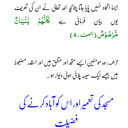
ایسا اتحاد نہیں پایا جاتا چنانچہ اللہ تعالیٰ نے ان کی تعریف
کَاَنَّھُمْ بُنْیَانٌ
یوں بیان فرمائی ہے
مَّرْصُوْصٌ
(الصف۔4)
ترجمہ: وہ مومنین ایسے متحد اور متفق ہیں اور اسقدر مضبوط
ہیں جیسے ایک سیسہ پلائی ہوئی دیوار ہو ۔
مسجد کی تعمیر اور اس کو آباد کرنے کی
فضیلت