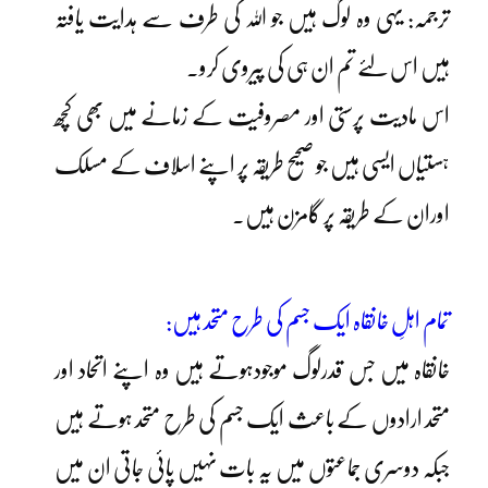
ترجمہ: یہی وہ لوگ ہیں جو اللہ کی طرف سے ہدایت یافتہ
ہیں اس لئے تم ان ہی کی پیروی کرو۔
اس مادیت پرستی اور مصروفیت کے زمانے میں بھی کچھ
ہستیاں ایسی ہیں جو صحیح طریقہ پر اپنے اسلاف کے مسلک
اوران کے طریقہ پر گامزن ہیں۔
تمام اہلِ خانقاہ ایک جسم کی طرح متحد ہیں:
خانقاہ میں جس قدرلوگ موجودہوتے ہیں وہ اپنے اتحاد اور
متحد ارادوں کے باعث ایک جسم کی طرح متحد ہوتے ہیں
جبکہ دوسری جماعتوں میں یہ بات نہیں پائی جاتی ان میں