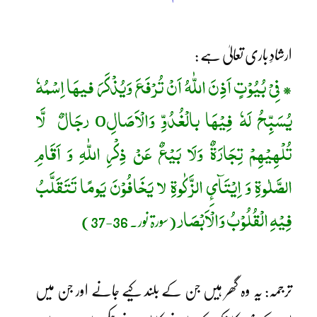
ارشادِ باری تعالیٰ ہے :
فِیْ بُیُوْتٍ اَذِنَ اللّٰہُ اَنْ تُرْفَعَ وَیُذْکَرَ فیھَا اِسْمُہٗ
*
یُسَبِّحُ لَہٗ فِیْھَا بالْغُدُوِّ وَالْاَصَالِo رجَالٌ
لَّا
تُلْھِیْھِمْ تِجَارَۃٌ وَلَا بَیْعٌ عَنْ ذِکْرِ اللّٰہِ وَ اَقَامِ
الصَّلٰوۃِ وَ اِیْتَآئِ الزَّکٰوۃِ لا یَخَافُوْنَ یَومًا تَتَقَلَّبُ
فِیْہِ الْقُلُوْبُ وَالْاَبْصَار
(سورۃ نور۔ 36-37)
ترجمہ: یہ وہ گھر ہیں جن کے بلند کیے جانے اور جن میں