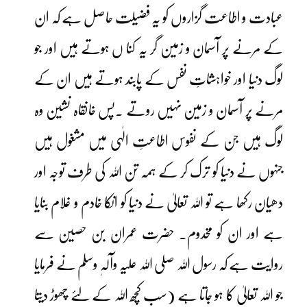
عبادت و اطاعت گزاروں کو یہ فضیلت حاصل ہے کہ ان
کے مرنے پر آسمان و زمین گر یہ کنا ں ہوتے ہیں اور جو
لوگ دنیا اور خواہشاتِ نفس کے پابند ہوتے ہیں ان کے
مرنے پر آسمان و زمین نہیں روتے ۔پس خانقاہ نشین وہ
لوگ ہیں جن کے نفوس اطاعتِ الٰہی میں مشغول ہیں
جنہوں نے دنیا کو ترک کر کے ہمہ تن اللہ کی طرف توجہ اور
دھیان رکھا ہے تو اللہ تعالیٰ نے دنیا کو انکا خادم و غلام بنایا
ہے اور ان کو مخدوم۔ حضرت عمران بن حصین سے
روایت ہے کہ رسول اللہ صلی اللہ علیہ وآلہٖ وسلم نے فرمایا
جو اللہ تعالیٰ کا ہو جاتا ہے (سب کچھ اللہ کے لئے چھوڑ دیتا