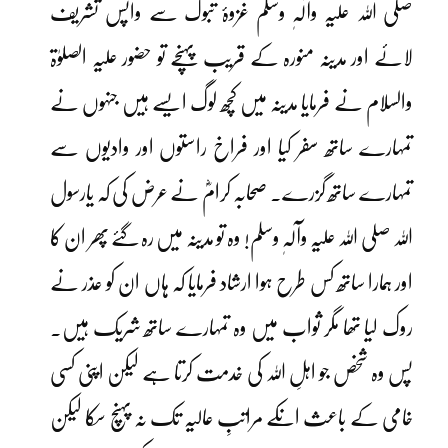
صلی اللہ علیہ وآلہٖ وسلم غزوۂ تبوک سے واپس تشریف
لائے اور مدینہ منورہ کے قریب پہنچے تو حضور علیہ الصلوٰۃ
والسلام نے فرمایا مدینہ میں کچھ لوگ ایسے ہیں جنہوں نے
تمہارے ساتھ سفر کیا اور فراخ راستوں اور وادیوں سے
تمہارے ساتھ گزرے۔ صحابہ کرامؓ نے عرض کی کہ یارسول
اللہ صلی اللہ علیہ وآلہٖ وسلم! وہ تو مدینہ میں رہ گئے پھر ان کا
اور ہمارا ساتھ کس طرح ہوا ارشاد فرمایا کہ ہاں ان کو عذر نے
روک لیا تھا مگر ثواب میں وہ تمہارے ساتھ شریک ہیں۔
پس وہ شخص جو اہلِ اللہ کی خدمت کرتا ہے لیکن اپنی کسی
خامی کے باعث انکے مراتبِ عالیہ تک نہ پہنچ سکا لیکن