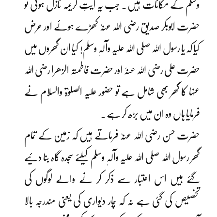
وسلم کے مکانات ہیں۔ جب یہ آیتِ کریمہ نازل ہوئی تو
حضرت ابوبکر صدیق رضی اللہ عنہٗ کھڑے ہوئے اور عرض
کیا کہ یا رسول اللہ صلی اللہ علیہ وآلہٖ وسلم! کیا ان گھروں میں
حضرت علی رضی اللہ عنہٗ اور حضرت فاطمتہ الزھرا رضی اللہ
عنہا کا گھر بھی شامل ہے تو حضور علیہ الصلوٰۃ والسلام نے
فرمایا ہاں وہ ان میں بڑھ کر ہے۔
حضرت حسن رضی اللہ عنہٗ فرماتے ہیں کہ زمین کے تمام
گھر رسول اللہ صلی اللہ علیہ وآلہٖ وسلم کیلئے سجدہ گاہ بنا دئیے
گئے ہیں اس اعتبار سے ذکر کر نے والے لوگوں کی
تخصیص کی گئی ہے نہ کہ چار دیواری کی یعنی مندرجہ بالا