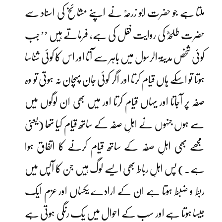
ملتا ہے جو حضرت ابو زرعہؒ نے اپنے مشائخ کی اسناد سے
حضرت طلحہؓ کی روایت نقل کی ہے، فرماتے ہیں ’’جب
کوئی شخص مدینۃ الرسول میں باہر سے آتا اور اس کا کوئی شناسا
ہوتا تو اسکے ہاں قیام کرتا اور اگر کوئی جان پہچان نہ ہوتی تو وہ
صفہ پر آجاتا اور یہاں قیام کرتا اور میں بھی ان لوگوں میں
سے ہوں جنہوں نے اہلِ صفہ کے ساتھ قیام کیا تھا (یعنی
مجھے بھی اہلِ صفہ کے ساتھ قیام کرنے کا اتفاق ہوا
ہے۔) پس اہلِ رباط بھی ایسے لوگ ہیں جن کا آپس میں
ربط و ضبط ہوتا ہے ان کے ارادے یکساں اور عزم ایک
جیسا ہوتا ہے اور سب کے احوال میں یک رنگی ہوتی ہے