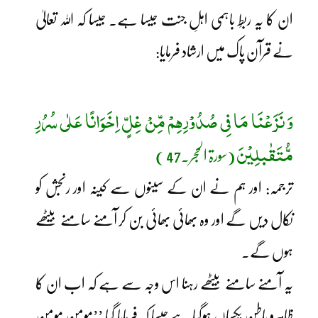
ان کا یہ ربطِ باہمی اہلِ جنت جیسا ہے۔ جیسا کہ اللہ تعالیٰ
نے قرآن پاک میں ارشاد فرمایا:
وَ نَزَعْنَا مَا فِی صُدُوْرِھِمْ مِّنْ غِلٍّ اِخَوَانًا عَلٰی سُرُرِ
مُّتَقٰبلِیْنَ
(سورۃ الحجر۔47 )
ترجمہ: اور ہم نے ان کے سینوں سے کینہ اور رنجش کو
نکال دیں گے اور وہ بھائی بھائی بن کر آمنے سامنے بیٹھے
ہوں گے۔
یہ آمنے سامنے بیٹھے رہنا اس وجہ سے ہے کہ اب ان کا
ظاہرو باطن یکساں ہوگیا ہے جیسا کہ فرمایا گیا ’’مومن مومن