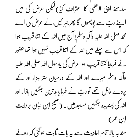
سامنے اپنی لاعلمی کا اعتراف کیا)لیکن عرض کی میں
اپنے ربّ سے پوچھوں گا پھر جبرائیل ؑ نے عرض کی اے
محمد صلی اللہ علیہ وآلہٖ وسلم! آج میں اللہ کے اتنا قریب ہوا
کہ اس سے پہلے میں اللہ کے اتنا قریب نہیں ہوا تھا حضور
نے فرمایا کتنا قریب ہوا عرض کی یارسول اللہ صلی اللہ علیہ
وآلہٖ وسلم میرے اور اللہ کے درمیان ستر ہزار نور کے
پردے حائل تھے تو ربّ نے فرمایا بدترین جگہیں بازار اور
اللہ کی پسندیدہ جگہیں مساجد ہیں۔ (صحیح ابن حبان بروایت
ابنِ عمر)
مندجہ بالا تمام احادیث سے یہ بات ثابت ہو گئی کہ روئے