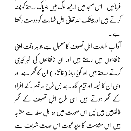
فرمائیں۔ اس مسجد میں ایسے لوگ ہیں جو پاک رہنے کو پسند
کرتے ہیں اور بیشک اللہ تعالیٰ اہلِ طہارت کو دوست رکھتا
ہے۔
آدابِ طہارت اہلِ تصوف کا معمول ہے جو ہر وقت اپنی
خانقاہوں میں رہتے ہیں اور ان خانقاہوں کی خبر گیری
کرتے رہتے ہیں اور گویا رباط (خانقاہ ) ان کا گھر ہے اور
وہی ان کا خیمہ اور قیام گاہ ہے جس طرح ہر قوم کے افراد
کے گھر ہوتے ہیں اسی طرح اہلِ تصوف کے گھر
خانقاہیں ہیں پس اس صورت میں وہ اہلِ صفہ سے مشابہ
ہیں اس مشابہت کا مزید ثبوت اس حدیث شریف سے