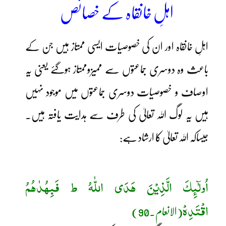
اہلِ خانقاہ کے خصائص
اہلِ خانقاہ اور ان کی خصوصیات ایسی ممتاز ہیں جن کے
باعث وہ دوسری جماعتوں سے ممیزوممتاز ہوگئے یعنی یہ
اوصاف و خصوصیات دوسری جماعتوں میں موجود نہیں
ہیں یہ لوگ اللہ تعالیٰ کی طرف سے ہدایت یافتہ ہیں۔
جیساکہ اللہ تعالیٰ کا ارشاد ہے:
اُولٰٓئِکَ الَّذِیْنَ ھَدَی اللّٰہُ ط فَبِھُدٰھُمُ
اقْتَدِہْ
(الانعام۔90)