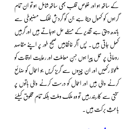
کے ساتھ ہو اور خلوصِ قلب بھی ساتھ شامل ہو تو ان تمام
گِرہوں کو کھول دیتا ہے جن کو گردشِ فلک مضبوطی سے
باندھ دیتی ہے تقدیر کے مسئلے حل ہوجاتے ہیں اور گرہیں
کھل جاتی ہیں۔ پس اگر خانقاہیں صحیح طور پر اپنے مقاصدِ
روحانی پر عمل پیرا ہوں حُسنِ معاملت اور رعایت اوقات کو
ملحوظ رکھیں اور ان چیزوں سے گریز کریں جو اعمال کو ضائع
کرنے والی ہیں اور اعمال کو درست کرنے والی باتوں پر
سختی سے کاربند رہیں تو وہ ملک وملت بلکہ تمام مخلوق کیلئے
باعثِ برکت ہیں۔