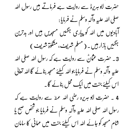
حضرت ابو ہریرہؓ سے روایت ہے فرماتے ہیں رسول اللہ
صلی اللہ علیہ وآلہٖ وسلم نے فرمایا :
آبادیوں میں اللہ کو پیاری جگہیں مسجدیں ہیں اور بدترین
جگہیں بازار ہیں۔ ( مسلم شریف، مشکوٰۃ شریف)
3۔ حضرت عثمانؓ سے روایت ہے کہ رسول اللہ صلی اللہ
علیہ وآلہٖ وسلم نے فرمایا جو اللہ کیلئے مسجد بنائے گا اللہ تعالیٰ
اس کیلئے جنت میں ایک محل بنائے گا۔
4 ۔ حضرت ابو ہریرہ رضی اللہ عنہٗ سے روایت ہے کہ
رسول اللہ صلی اللہ علیہ وآلہٖ وسلم نے فرمایا جو شخص صبح یا
شام مسجد کو جائے اللہ اس کیلئے جنت میں مہمانی کا سامان