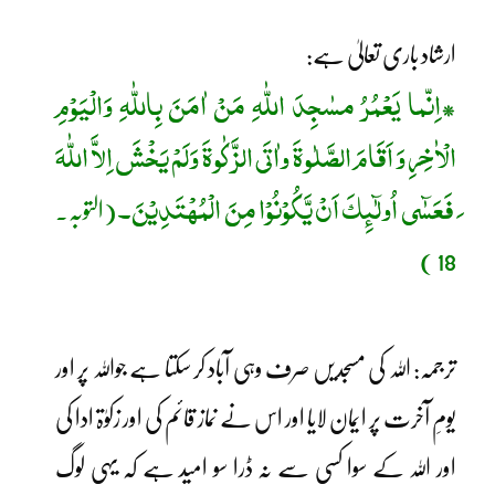
ارشاد باری تعالیٰ ہے:
اِنّما یَعْمُرُ مسٰجِدَ اللّٰہِ مَنْ اٰمَنَ بِاللّٰہِ وَالْیَوْمِ
*
الْاٰخِرِ وَ اَقَامَ الصَّلٰوۃَ واٰتَی الزَّکٰوۃَ وَلَمْ یَخْشَ اِلاَّ اللّٰہَ
َ فَعَسٰٓی اُولٰٓئِکَ اَنْ یَّکُوْنُوْا مِنَ الْمُھْتَدِیْنَ۔
(التوبہ۔
18 )
ترجمہ: اللہ کی مسجدیں صرف وہی آباد کر سکتا ہے جواللہ پر اور
یومِ آخرت پر ایمان لایا اور اس نے نماز قائم کی اور زکوٰۃ ادا کی
اور اللہ کے سوا کسی سے نہ ڈرا سو امید ہے کہ یہی لوگ