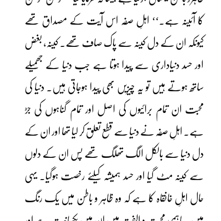
کا آئینہ ہے۔‘‘ اہلِ صفہ اس آیت کے مصداق تھے
کیونکہ ان کے دل کینہ سے پاک صاف تھے۔ کینہ، بغض
اور حسد دنیاداری سے پیدا ہوتا ہے جب دنیا کے جھمیلے
ساتھ ہوتے ہیں تو یہ چیزیں بھی پیدا ہوجاتی ہیں۔ دنیا کی
محبت ان تمام برائیوں کی اصل اور تمام گناہوں کی جڑ
ہے۔ اہلِ صُفہ نے دنیا سے قطع تعلق کر لیا تھا اور ان کے
دل دنیا سے بالکل الگ تھلگ تھے پس ان کے دلوں
سے کینہ مٹ گیا اور حسد ہمیشہ کیلئے رخصت ہوگیا۔ یہی
حال اہلِ خانقاہ کا ہے کہ وہ ظاہر و باطن میں یک رنگ
ہیں۔ باہمی محبت و الفت میں ان میں یکسانیت ہے اور