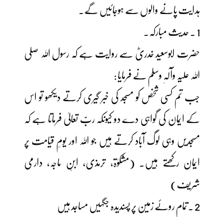
ہدایت پانے والوں سے ہوجائیں گے۔
1 ۔ حدیث مبارکہ۔
حضرت ابوسعید خدریؓ سے روایت ہے کہ رسول اللہ صلی
اللہ علیہ وآلہٖ وسلم نے فرمایا :
جب تم کسی شخص کو مسجد کی خبر گیری کرتے دیکھو تو اس
کے ایمان کی گواہی دے دو کیونکہ ربّ تعالیٰ فرماتا ہے کہ
مسجدیں وہی لوگ آباد کرتے ہیں جو اللہ اور یومِ قیامت پر
ایمان رکھتے ہیں۔ (مشکوٰۃ، ترمذی، ابنِ ماجہ، دارمی
شریف)
2 ۔تمام روئے زمین پر پسندیدہ جگہیں مساجد ہیں