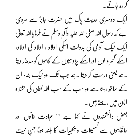
کر رہ جاتے۔
ایک دوسری حدیث پاک میں حضرت جابرؓ سے مروی
ہے کہ رسول اللہ صلی اللہ علیہ وآلہٖ وسلم نے فرمایا اللہ تعالیٰ
ایک نیک آدمی کی بدولت اسکی اولاد ، اولاد کی اولاد،
اسکے گھر والوں اور اسکے پڑوسیوں کے کاموں کو سدھار دیتا
ہے یعنی درست کر دیتا ہے جب تک وہ نیک بندہ ان
کے ساتھ رہتا ہے وہ سب کے سب اللہ تعالیٰ کی حفظ و
امان میں رہتے ہیں ۔
بعض دانشمندوں نے کہا ہے ’’ عبادت خانوں اور
خانقاہوں سے تسبیحات و تکبیرات کا بلند ہونا حُسنِ نیت