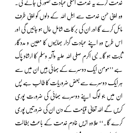
خدمت کرے یہ خدمت اسکی عبادت تصور کی جائے گی۔
وہ اپنی حسنِ خدمت سے اہلِ اللہ کے دلوں کو اپنی طرف
مائل کرے گا اور ان کی برکات شاملِ حال ہو جائیں گی اور
اس طرح وہ اپنے عبادت گزار بھائیوں کا معین و مددگار
ثابت ہو گا۔ نبی اکرم صلی اللہ علیہ وآلہٖ وسلم کا ارشاد پاک
ہے ’’مومن ایک دوسرے کے بھائی ہیں ان میں سے
ہر ایک دوسرے سے بعض ضروریات کا طالب ہے پس
ان میں جو لوگ اپنے دوسرے بھائی کی ضرورت پوری
کریں گے اللہ تعالیٰ قیامت کے دن ان کی ضرورتیں پوری
کرے گا۔‘‘ علاوہ ازیں خادم خدمت کے باعث بطالت