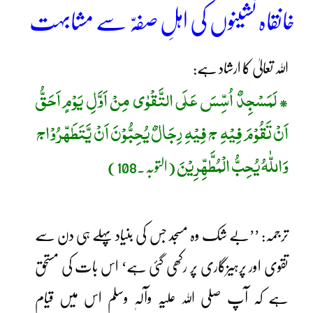
خانقاہ نشینوں کی اہلِ صفہّ سے مشابہت
اللہ تعالیٰ کا ارشاد ہے:
لَمَسْجِدٌ اُسِّسَ عَلَی التَّقْوٰی مِنْ اَوَّلِ یَوْمٍ اَحَقُّ
*
اَنْ تَقُوْمَ فِیْہِ
ج فِیْہِ رِجَالٌ یُحِبُّوْنَ اَنْ یَّتَطَھّرُوْاج
وَاللّٰہُ یُحِبُّ الْمُطَّھِّرِیْنَ
(التوبہ۔108)
ترجمہ: ’’بے شک وہ مسجد جس کی بنیاد پہلے ہی دن سے
تقوی اور پرہیزگاری پر رکھی گئی ہے‘ اس بات کی مستحق
ہے کہ آپ صلی اللہ علیہ وآلہٖ وسلم اس میں قیام