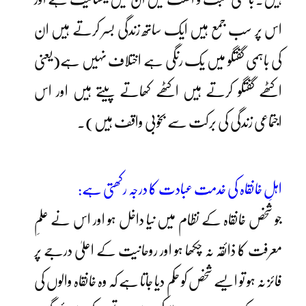
اس پر سب جمع ہیں ایک ساتھ زندگی بسر کرتے ہیں ان
کی باہمی گفتگو میں یک رنگی ہے اختلاف نہیں ہے(یعنی
اکٹھے گفتگو کرتے ہیں اکٹھے کھاتے پیتے ہیں اور اس
اجتماعی زندگی کی برکت سے بخوبی واقف ہیں)۔
اہلِ خانقاہ کی خدمت عبادت کا درجہ رکھتی ہے:
جو شخص خانقاہ کے نظام میں نیا داخل ہو اور اس نے علمِ
معرفت کا ذائقہ نہ چکھا ہو اور روحانیت کے اعلیٰ درجے پر
فائز نہ ہو تو ایسے شخص کو حکم دیا جاتا ہے کہ وہ خانقاہ والوں کی