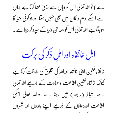
ہے) تو اللہ تعالیٰ اس کو وہاں سے رزق عطا کرتا ہے جہاں
سے اسکے وہم و گمان میں بھی نہیں ہوتا اور جو کوئی دنیا کا
ہوجاتا ہے اللہ تعالیٰ اُس کو ہمہ تن دنیا کے سپرد کر دیتا ہے۔
اہلِ خانقاہ اور اہلِ ذکر کی برکت
خانقاہ نشین اپنی خانقاہ اوراللہ کی مخلوق کی حفاظت کرتا ہے
کیونکہ خانقاہ نشین اطاعت و عبادت کے ذریعے اللہ تعالیٰ
سے ارتباط (رابطہ) میں رہتا ہے اوراللہ تعالیٰ اسکی
اطاعت اوردعاؤں کے ذریعے اپنے بندوں اور شہروں