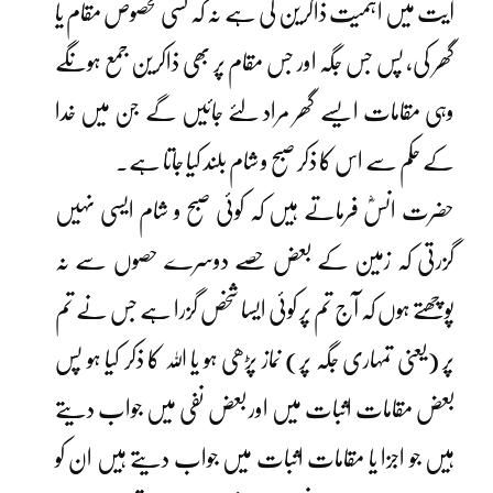
آیت میں اہمیت ذاکرین کی ہے نہ کہ کسی مخصوص مقام یا
گھر کی، پس جس جگہ اور جس مقام پر بھی ذاکرین جمع ہونگے
وہی مقامات ایسے گھر مراد لئے جائیں گے جن میں خدا
کے حکم سے اس کا ذکر صبح و شام بلند کیا جاتا ہے۔
حضرت انسؓ فرماتے ہیں کہ کوئی صبح و شام ایسی نہیں
گزرتی کہ زمین کے بعض حصے دوسرے حصوں سے نہ
پوچھتے ہوں کہ آج تم پر کوئی ایسا شخص گزرا ہے جس نے تم
پر (یعنی تمہاری جگہ پر) نماز پڑھی ہو یا اللہ کا ذکر کیا ہو پس
بعض مقامات اثبات میں اور بعض نفی میں جواب دیتے
ہیں جو اجزا یا مقامات اثبات میں جواب دیتے ہیں ان کو