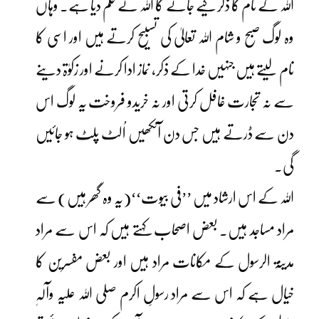
اللہ کے نام کا ذکر کیے جانے کا اللہ نے حکم دیا ہے۔ وہاں
وہ لوگ صبح و شام اللہ تعالیٰ کی تسبیح کرتے ہیں اور اسی کا
نام لیتے ہیں جنہیں خدا کے ذکر، نماز ادا کرنے اور زکوٰۃ دینے
سے نہ تجارت غافل کرتی اور نہ خریدو فروخت یہ لوگ اس
دن سے ڈرتے ہیں جس دن آنکھیں اُلٹ پلٹ ہو جائیں
گی۔
اللہ کے اس ارشاد میں ’’فی بیوت‘‘(یہ وہ گھر ہیں) سے
مراد مساجد ہیں۔ بعض اصحاب کہتے ہیں کہ اس سے مراد
مدینۃ الرسول کے مکانات مراد ہیں اور بعض مفسرین کا
خیال ہے کہ اس سے مراد رسولِ اکرم صلی اللہ علیہ وآلہٖ