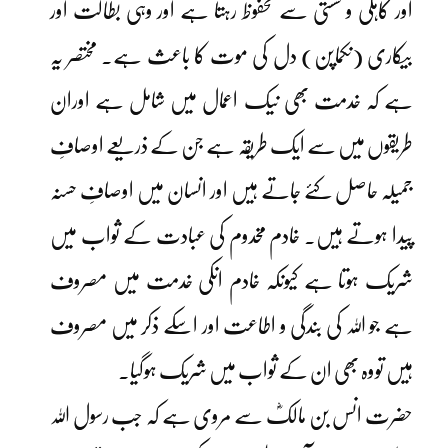
اور کاہلی و سستی سے محفوظ رہتا ہے اور وہی بطالت اور
بیکاری (نکماپن) دل کی موت کا باعث ہے۔ مختصر یہ
ہے کہ خدمت بھی نیک اعمال میں شامل ہے اوران
طریقوں میں سے ایک طریقہ ہے جن کے ذریعے اوصافِ
جمیلہ حاصل کئے جاتے ہیں اور انسان میں اوصافِ حسنہ
پیدا ہوتے ہیں۔ خادم مخدوم کی عبادت کے ثواب میں
شریک ہوتا ہے کیونکہ خادم انکی خدمت میں مصروف
ہے جو اللہ کی بندگی و اطاعت اور اسکے ذکر میں مصروف
ہیں تووہ بھی ان کے ثواب میں شریک ہوگیا۔
حضرت انس بن مالکؓ سے مروی ہے کہ جب رسول اللہ