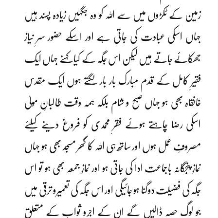
زمین کے ٹکڑوں میں سے اللہ کو وہ جگہیں زیادہ پسند ہیں
جہاں اسکی عبادت کی جاتی ہے اور اسکے حضور سرِ نیاز
جھکائے جاتے ہیں لیکن اس جگہ کے کیا کہنے جہاں ایک
فقیرِ کامل کے قدم مبارک بار بار لگتے ہوں ایک مقدس
خانقاہ بھی ہو جہاں صبح و شام بلکہ ہمہ وقت طالبانِ مولیٰ
اسکی رضا چاہتے ہوئے فقرِ محمدی کو فروغ دینے کیلئے
مصروفِ عمل ہوں اور ساتھ ہی اللہ کا گھر مسجد بھی ہو جہاں
نمازِ پنجگانہ باجماعت ادا کی جاتی ہو اور نمازِ جمعہ بھی ہو تو اس
جگہ کی فضیلت دوگنا ہو جائیگی اور اس جگہ کی تعمیرو ترقی میں
جو لوگ حصہ ڈالیں گے ان کے اجرو ثواب کے متعلق