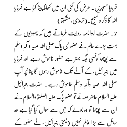
فرمایا مسجدیں۔ عرض کی گئی ان میں کھانا پینا کیا ہے فرمایا
اللہ کا ذکر و تسبیح۔(ترمذی، مشکوٰۃ)
7۔ حضرت ابوامامہ روایت فرماتے ہیں کہ یہودیوں کے
بہت بڑے عالم نے حضور نبی پاک صلی اللہ علیہ وآلہٖ وسلم
سے پوچھا کونسی جگہ بہتر ہے حضور خاموش رہے اور فرمایا
میں جبرائیل ؑ کے آنے تک خاموش رہوں گا چنانچہ آپ
صلی اللہ علیہ وآلہٖ وسلم خاموش رہے۔ حضرت جبرائیل
علیہ السلام حاضر ہوئے تو حضور پاک علیہ الصلوٰۃ والسلام نے
ان سے پوچھا تو وہ بولے کہ جس سے سوال کیا گیا ہے وہ
سائل سے بڑا عالم نہیں (یعنی جبرائیل ؑ نے حضور کے