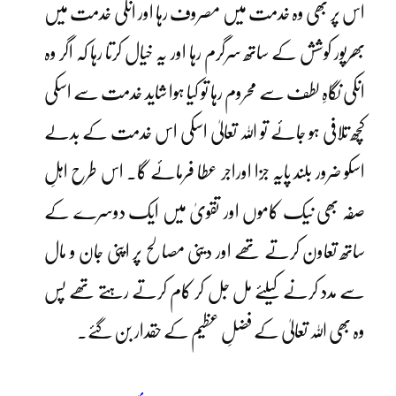
اس پر بھی وہ خدمت میں مصروف رہا اور انکی خدمت میں
بھرپور کوشش کے ساتھ سرگرم رہا اور یہ خیال کرتا رہا کہ اگر وہ
انکی نگاہِ لطف سے محروم رہا تو کیا ہوا شاید خدمت سے اسکی
کچھ تلافی ہو جائے تو اللہ تعالیٰ اسکی اس خدمت کے بدلے
اسکو ضرور بلند پایہ جزا اوراجر عطا فرمائے گا۔ اس طرح اہلِ
صفہ بھی نیک کاموں اور تقویٰ میں ایک دوسرے کے
ساتھ تعاون کرتے تھے اور دینی مصالح پر اپنی جان و مال
سے مدد کرنے کیلئے مل جل کر کام کرتے رہتے تھے پس
وہ بھی اللہ تعالیٰ کے فضلِ عظیم کے حقدار بن گئے۔