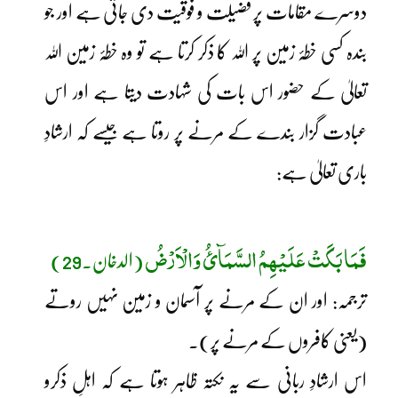
دوسرے مقامات پر فضیلت و فوقیت دی جاتی ہے اور جو
بندہ کسی خطۂ زمین پر اللہ کا ذکر کرتا ہے تو وہ خطۂ زمین اللہ
تعالیٰ کے حضور اس بات کی شہادت دیتا ہے اور اس
عبادت گزار بندے کے مرنے پر روتا ہے جیسے کہ ارشادِ
باری تعالیٰ ہے:
فَمَا بَکَتْ عَلَیْھِمُ السَّمَآئُ وَالْاَرْضُ
(الدخان۔29)
ترجمہ: اور ان کے مرنے پر آسمان و زمین نہیں روتے
(یعنی کافروں کے مرنے پر)۔
اس ارشادِ ربانی سے یہ نکتہ ظاہر ہوتا ہے کہ اہلِ ذکرو