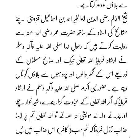
سے بلاؤں کو دور کرتا ہے۔
شیخ العالم رضی الدین ابوالخیر احمد بن اسماعیل قزوینی اپنے
مشائخ کی اسناد کے ساتھ حضرت عمر رضی اللہ عنہٗ سے
روایت کرتے ہیں کہ رسولِ خدا صلی اللہ علیہ وآلہٖ وسلم
نے ارشاد فرمایا اللہ تعالیٰ نیک اور صالح مسلمان کے
ذریعے اس کے گھر والوں اور پڑوسیوں سے بلاؤں کو ٹال
دیتا ہے۔ حضور نبی اکرم صلی اللہ علیہ وآلہٖ وسلم نے ارشاد
فرمایا کہ اگر اللہ تعالیٰ کے عبادت گزار بندے، شیر خوار بچے
اور چرنے والے مویشی نہ ہوتے تو اللہ تعالیٰ تم پر ایسا
عذاب نازل فرماتا کہ تم سب(کافر) اس عذاب میں ِ پس