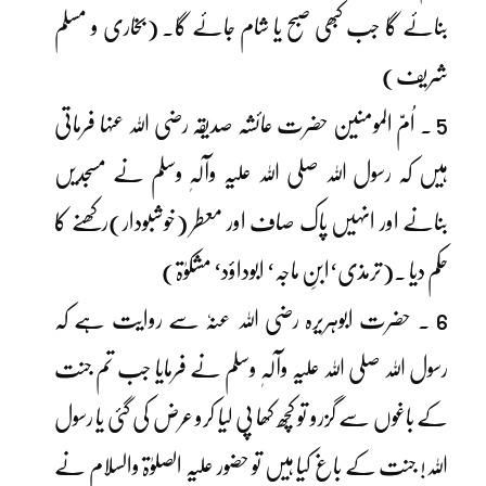
بنائے گا جب کبھی صبح یا شام جائے گا۔ (بخاری و مسلم
شریف)
5 ۔ اُمّ المومنین حضرت عائشہ صدیقہ رضی اللہ عنہا فرماتی
ہیں کہ رسول اللہ صلی اللہ علیہ وآلہٖ وسلم نے مسجدیں
بنانے اور انہیں پاک صاف اور معطر (خوشبودار)رکھنے کا
حکم دیا ۔(ترمذی‘ابنِ ماجہ‘ ابوداؤد‘ مشکوٰۃ)
6 ۔ حضرت ابوہریرہ رضی اللہ عنہٗ سے روایت ہے کہ
رسول اللہ صلی اللہ علیہ وآلہٖ وسلم نے فرمایا جب تم جنت
کے باغوں سے گزرو تو کچھ کھا پی لیا کرو عرض کی گئی یا رسول
اللہ! جنت کے باغ کیا ہیں تو حضور علیہ الصلوٰۃ والسلام نے