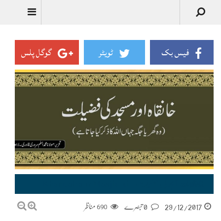
فیس بک
ٹویٹر
گوگل پلس
خانقاہ اور مسجد کی فضیلت –Khanqah aur Masjid ki Fazelat
29/12/2017
0 تبصرے
690
مناظر