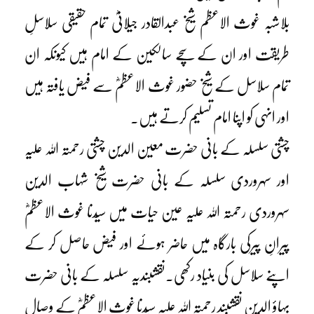
بلاشبہ غوث الاعظم شیخ عبدالقادر جیلانیؓ تمام حقیقی سلاسلِ
طریقت اور ان کے سچے سالکین کے امام ہیں کیونکہ ان
تمام سلاسل کے شیخ حضور غوث الاعظمؓ سے فیض یافتہ ہیں
اور انہی کو اپنا امام تسلیم کرتے ہیں۔
چشتی سلسلہ کے بانی حضرت معین الدین چشتی رحمتہ اللہ علیہ
اور سہروردی سلسلہ کے بانی حضرت شیخ شہاب الدین
سہروردی رحمتہ اللہ علیہ عین حیات میں سیّدنا غوث الاعظمؓ
پیرانِ پیرکی بارگاہ میں حاضر ہوئے اور فیض حاصل کر کے
اپنے سلاسل کی بنیاد رکھی۔نقشبندیہ سلسلہ کے بانی حضرت
بہاؤ الدین نقشبند رحمتہ اللہ علیہ سیّدنا غوث الاعظمؓ کے وصال