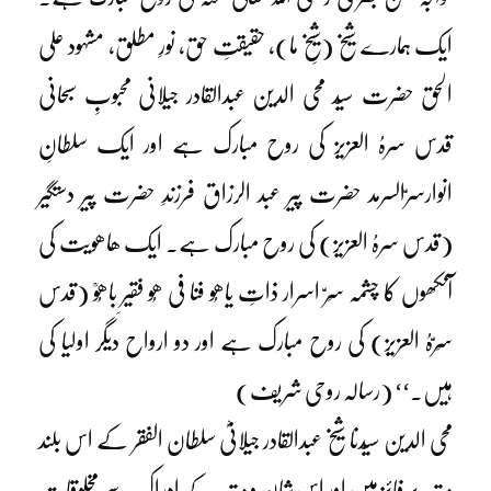
ایک ہمارے شیخ (شیخِ ما)، حقیقتِ حق، نورِ مطلق، مشہود علی
الحق حضرت سیّد محی الدین عبدالقادر جیلانی محبوبِ سبحانی
قدس سرہُ العزیز کی روح مبارک ہے اور ایک سلطانِ
انوارسرّالسرمد حضرت پیر عبد الرزاق فرزندِ حضرت پیر دستگیر
(قدس سرہُ العزیز) کی روح مبارک ہے۔ ایک ھاھویت کی
آنکھوں کا چشمہ سِرّ اسرار ذاتِ یاھُو فنا فی ھُو فقیرِ باھُوؒ (قدس
سِرّہُ العزیز) کی روح مبارک ہے اور دو ارواح دیگر اولیا کی
ہیں۔‘‘ (رسالہ روحی شریف)
محی الدین سیّدنا شیخ عبدالقادر جیلانیؓ سلطان الفقر کے اس بلند
مرتبہ پر فائز ہیں اور اس شان و مرتبہ کے ادراک سے مخلوقاتِ