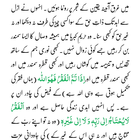
میں غرق آئینہ یقین کے شجر پر رونما ہوئیں۔ انہوں نے ازل
سے ابد تک ذاتِ حق کے سوا کسی چیز کی طرف نہ دیکھا اور نہ
غیر حق کو کبھی سنا۔ وہ حریمِ کبریا میں ہمیشہ وصال کا ایسا سمندر
بن کر رہیں جسے کوئی زوال نہیں۔ کبھی نوری جسم کے ساتھ
تقدیس و تنزیہہ میں کوشاں رہیں اور کبھی قطرہ سمندر میں اور
اِذَا تَمَّ الْفَقْرُ فَھُوَ اللّٰہ
کبھی سمندر قطرہ میں اور
(جہاں فقر کی
تکمیل ہوتی ہے وہی اللہ ہے)کے فیض کی چادر ان پر
اَلْفَقْرُ
ہے۔ پس انہیں ابدی زندگی حاصل ہے اور وہ
لَایُحْتَاجُ اِلٰی رَبِّہٖ وَ لَا اِلٰی غَیْرِہٖ
(وہ نہ تو اپنے ربّ کے
محتاج ہیں اور نہ ہی اس کے غیر کے) کی جاودانی عزت