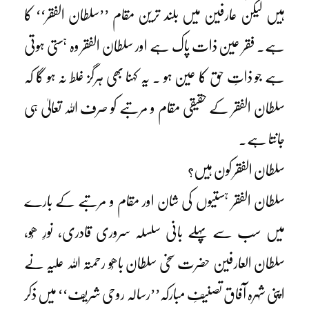
ہیں لیکن عارفین میں بلند ترین مقام ’’سلطان الفقر‘‘ کا
ہے۔ فقر عین ذات پاک ہے اور سلطان الفقر وہ ہستی ہوتی
ہے جو ذاتِ حق کا عین ہو ۔ یہ کہنا بھی ہرگز غلط نہ ہو گا کہ
سلطان الفقر کے حقیقی مقام و مرتبے کو صرف اللہ تعالیٰ ہی
جانتا ہے۔
سلطان الفقر کون ہیں؟
سلطان الفقر ہستیوں کی شان اور مقام و مرتبے کے بارے
میں سب سے پہلے بانی سلسلہ سروری قادری، نورِ ھُو،
سلطان العارفین حضرت سخی سلطان باھُو رحمتہ اللہ علیہ نے
اپنی شہرہ آفاق تصنیفِ مبارکہ’’رسالہ روحی شریف‘‘ میں ذکر