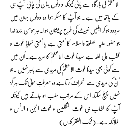
الاعظمؓ کی بارگاہ سے پائی کیونکہ د ونوں جہان کی چابی آپؓ ہی
کے ہاتھ میں ہے۔ جو آپؓ کا منکر ہوا وہ دونوں جہان میں
مردود ہو کر ابلیس خبیث کی طرح پریشان ہوا۔ ہر مومن بندۂ خدا
جو حضور علیہ الصلوٰۃ والسلام کا اُمتی ہے یا اُمتی تھایا غوث و
قطب ولی اللہ ہے سیّدنا غوث الاعظمؓ کا مرید ہے۔اُن میں
سے کوئی بھی سیّدنا غوث الاعظمؓ کی مریدی سے باہر نہیں ۔جو
اُنؓ کی مریدی سے انحراف کرتا ہے وہ معرفتِ مولیٰ تک ہر گز
نہیں پہنچ سکتا، اس کے مراتب سلب ہو جاتے ہیں کیونکہ
آپؓ کا خطاب ہی غوث الثقلین و غوث الجن و الانس و
الملائکہ ہے۔(محک الفقر کلاں)