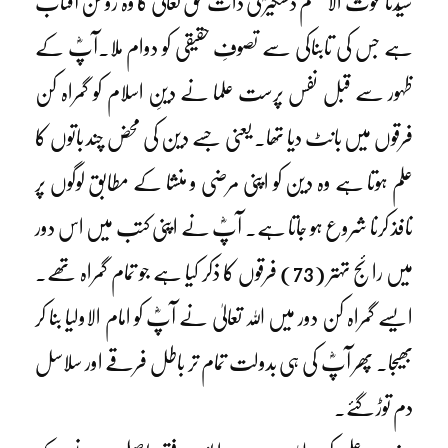
سیّدنا غوث الاعظم دستگیرؓ کی ذات حق تعالیٰ کا وہ روشن آفتاب
ہے جس کی تابناکی سے تصوفِ حقیقی کو دوام ملا۔آپؓ کے
ظہور سے قبل نفس پرست علما نے دینِ اسلام کو گمراہ کن
فرقوں میں بانٹ دیا تھا۔ یعنی جسے دین کی محض چند باتوں کا
علم ہوتا ہے وہ دین کو اپنی مرضی و منشا کے مطابق لوگوں پر
نافذ کرنا شروع ہو جاتا ہے۔ آپؓ نے اپنی کتب میں اس دور
میں رائج تہتر (73) فرقوں کا ذکر کیا ہے جو تمام گمراہ تھے۔
ایسے گمراہ کن دور میں اللہ تعالیٰ نے آپؓ کو امام الاولیا بنا کر
بھیجا۔ پھر آپؓ کی ہی بدولت تمام تر باطل فرقے اور سلاسل
دم توڑ گئے۔