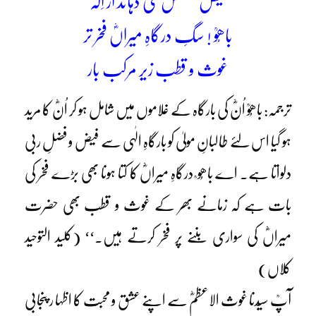
فیض فضلش می دہاند از اِلٰہ
باھُوؒ ! سگِ درگاہِ میراںؓ فخر تر
غوث و قطب زیر مرکب بار
ترجمہ: باھُوؒ اُنؓ کی بارگاہ کے غلاموں میں شامل ہو کر اُنؓ کا مرید
ہو گیا اس لئے طالبانِ مولیٰ کو بارگاہِ الٰہی سے فیض و فضلِ ربی
دلواتا ہے۔ اے باھُو ؒ درگاہِ میراںؓ کا کتا ہونا بھی بڑے فخر کی
بات ہے کہ زمانے بھر کے غوث و قطب بھی حضرت
میراںؓ کی سواری بننے پر فخر کرتے ہیں۔‘‘ (کلید التوحید
کلاں)
آپؒ سیّدنا غوث الاعظمؓ سے اپنے عشق و محبت کا اظہا ر پنجابی