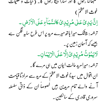
سنبھالتا رہوں گا اور سہارا دیتا رہوں گا۔ (حیات و تعلیمات
غوث الاعظمؓ)
اِنَّ یَدِیْ عَلٰی مُرِیْدِیْ کالسَّمَآءِ عَلَی الْاَرْضِ ۔
ترجمہ: بیشک میرا ہاتھ میرے مرید پر اس طرح سایہ فگن ہے
جیسے کہ آسمان زمین پر۔
لَایَمُوْتُ مُرِیْدِیْ اِلَّا عَلَی الْاِیْمَانِ۔
ترجمہ: میرا مرید حالت ایمان میں ہی مرے گا۔
ان اقوال میں سیّدنا غوث الاعظمؓ کے مرید سے مراد تا قیامت
آ نے والے تمام مریدین ہیں خصوصاً ان کے ذاتی سلسلہ
سروری قادری کے سالکین۔