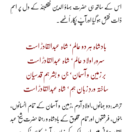
اس کے ساتھ ہی حضرت بہاؤ الدین نقشبندؒ کے دل پر اسمِ
ذات نقش ہو گیا اورآپؒ پکار اُٹھے۔
بادشاہ ہر دو عالم‘ شاہ عبدالقادرؓ است
سرورِ اولاد عالم‘ شاہ عبدالقادرؓ است
بر زمین و آسمان‘ جن و بشر ہم قدسیان
ساختہ وردِ زبان ہِم‘ شاہ عبدالقادرؓ است
ترجمہ:دو جہانوں،اولادِ آدم ،زمین و آسمان کے تمام انسانوں،
جنوں، فرشتوں اور تمام مخلوق کے بادشاہ و رہنما حضرت شیخ عبد