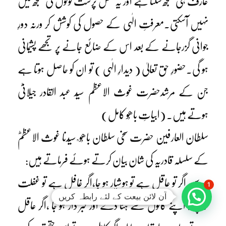
عارف ہی سمجھ سکتا ہے اور یہ نفس پرست لوگوں کی سمجھ میں
نہیں آسکتی۔معرفتِ الٰہی کے حصول کی کوشش کر ورنہ دورِ
جوانی گزرجانے کے بعد اس کے ضائع جانے پر تجھے پشیمانی
ہو گی۔حضورِ حق تعالیٰ ( دیدارِ الٰہی ) تو ان کو حاصل ہوتا ہے
جن کے مرشدحضرت غوث الاعظم سیّد عبد القادر جیلانیؓ
ہوتے ہیں۔ (ابیاتِ باھُو کامل)
سلطان العارفین حضرت سخی سلطان باھُو ؒ سیّدنا غوث الاعظمؓ
کے سلسلہ قادریہ کی شان بیان کرتے ہوئے فرماتے ہیں:
* سن اگر تو عاقل ہے تو ہوشیار ہو جا،اگر غافل ہے تو غفلت
1
آن لائن بیعت کے لئے رابطہ کریں
کا پردہ اپنے کانوں سے ہٹا دے اور خبر دار ہو جا ،اگر عاقل