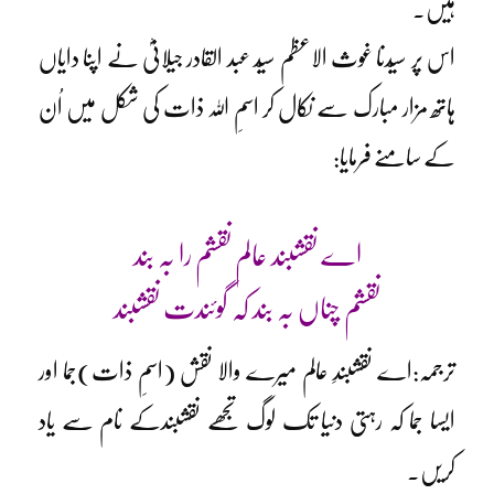
ہیں۔
اس پر سیّدنا غوث الاعظم سیّد عبد القادر جیلانیؓ نے اپنا دایاں
ہاتھ مزار مبارک سے نکال کر اسمِ اللہ ذات کی شکل میں اُن
کے سامنے فرمایا:
اے نقشبند عالم نقشم را بہ بند
نقشم چناں بہ بند کہ گوئندت نقشبند
ترجمہ:اے نقشبندِ عالم میرے والا نقش (اسمِ ذات)جما اور
ایسا جما کہ رہتی دنیا تک لوگ تجھے نقشبندکے نام سے یاد
کریں۔