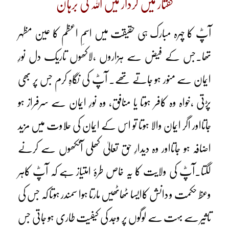
گفتار میں کردار میں اللہ کی برہان
آپؓ کا چہرہ مبارک ہی حقیقت میں اسمِ اعظم کا عین مظہر
تھا۔جس کے فیض سے ہزاروں ،لاکھوں تاریک دل نورِ
ایمان سے منور ہو جاتے تھے۔ آپؓ کی نگاہِ کرم جس پر بھی
پڑتی ،خواہ وہ کافر ہوتا یا منافق، وہ نورِ ایمان سے سرفراز ہو
جاتااور اگر ایمان والا ہوتا تو اس کے ایمان کی حلاوت میں مزید
اضافہ ہو جاتااور وہ دیدارِ حق تعالیٰ کھلی آنکھوں سے کرنے
لگتا۔آپؓ کی ولایت کا یہ خاص طرۂ امتیاز ہے کہ آپؓ کاہر
وعظ حکمت و دانش کاایسا ٹھاٹھیں مارتا ہوا سمندر ہوتا کہ جس کی
تاثیر سے بہت سے لوگوں پر وجد کی کیفیت طاری ہو جاتی جس