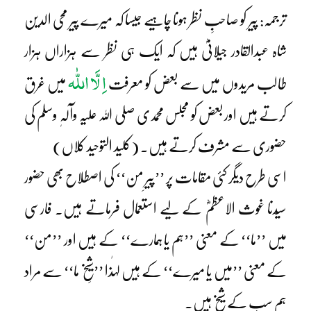
ترجمہ: پیر کو صاحبِ نظر ہونا چاہیے جیسا کہ میرے پیر محی الدین
شاہ عبدالقادر جیلانیؓ ہیں کہ ایک ہی نظر سے ہزاراں ہزار
اِ لَّا اللّٰہ
طالب مریدوں میں سے بعض کو معرفت
میں غرق
کرتے ہیں اور بعض کو مجلس محمدی صلی اللہ علیہ وآلہٖ وسلم کی
حضوری سے مشرف کرتے ہیں۔ (کلید التوحید کلاں)
اسی طرح دیگر کئی مقامات پر ’’پیرِ من‘‘ کی اصطلاح بھی حضور
سیّدنا غوث الاعظمؓ کے لیے استعمال فرماتے ہیں۔ فارسی
میں ’’ما‘‘ کے معنی ’’ہم یا ہمارے‘‘ کے ہیں اور ’’من‘‘
کے معنی ’’میں یا میرے‘‘ کے ہیں لہٰذا ’’شیخِ ما‘‘ سے مراد
ہم سب کے شیخ ہیں۔