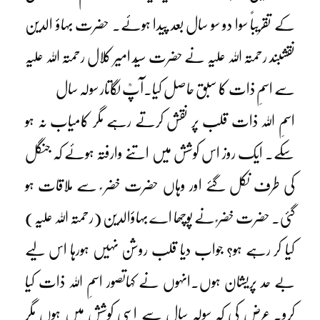
کے تقریباً سوا دو سو سال بعد پیدا ہوئے۔ حضرت بہاؤ الدین
نقشبند رحمتہ اللہ علیہ نے حضرت سیّد امیر کلال رحمتہ اللہ علیہ
سے اسمِ ذات کا سبق حاصل کیا۔آپؒ لگاتار سولہ سال
اسمِ اللہ ذات قلب پر نقش کرتے رہے مگر کامیاب نہ ہو
سکے۔ ایک روز اس کوشش میں اتنے وارفتہ ہوئے کہ جنگل
کی طرف نکل گئے اور وہاں حضرت خضر ؑ سے ملاقات ہو
گئی۔ حضرت خضر ؑ نے پوچھا اے بہاؤالدین (رحمتہ اللہ علیہ)
کیا کر رہے ہو؟ جواب دیا قلب روشن نہیں ہورہا اس لیے
بے حد پریشان ہوں۔انہوں نے کہاتصور اسمِ اللہ ذات کیا
کرو۔ عرض کی کہ سولہ سال سے اسی کوشش میں ہوں مگر