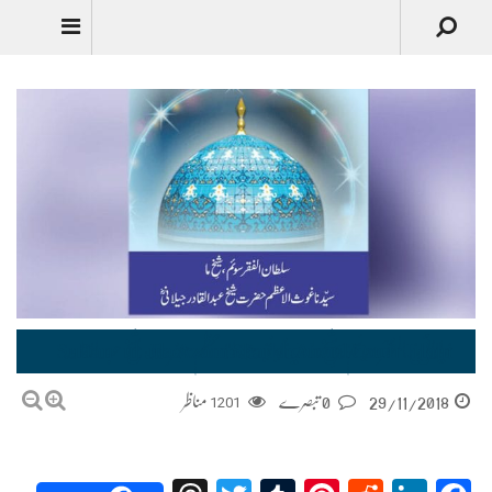
Urdu
سلطان الفقر سوئم ،شیخِ ما سیّدنا غوث الاعظم حضرت شیخ عبد القادر جیلانیؓ– Sultan-ul-Faqr-som Sayyiduna Ghous-ul-Azam Shaikh Abdul Qadir Jilani
29/11/2018
0 تبصرے
1201
مناظر