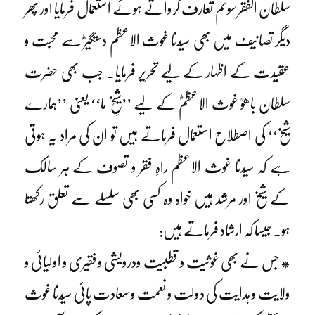
سلطان الفقر سوئم تعارف کرواتے ہوئے استعمال فرمایا اور پھر
دیگر تصانیف میں بھی سیّدنا غوث الاعظم دستگیرؓ سے محبت و
عقیدت کے اظہار کے لیے تحریر فرمایا۔ جب بھی حضرت
سلطان باھوؒ غوث الاعظمؓ کے لیے ’’شیخِ ما‘‘ یعنی ’’ہمارے
شیخ‘‘ کی اصطلاح استعمال فرماتے ہیں تو ان کی مراد یہ ہوتی
ہے کہ سیّدنا غوث الاعظم راہِ فقر و تصوف کے ہر سالک
کے شیخ اور مرشد ہیں خواہ وہ کسی بھی سلسلے سے تعلق رکھتا
ہو۔ جیسا کہ ارشاد فرماتے ہیں:
* جس نے بھی غوثیت و قطبیت ودرویشی و فقیری و اولیائی و
ولایت و ہدایت کی دولت و نعمت و سعادت پائی سیّدنا غوث