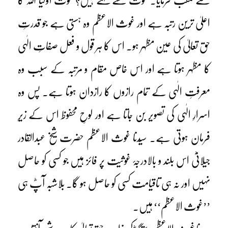
سے ملقب فرمایا۔ غوث کسے کہتے ہیں؟ غوث اولیا اللہ کا
اعلیٰ ترین رتبہ ہے اور غوث الاعظم وہ ہستی ہے جو قدرتِ
حق تعالیٰ کی عین مظہر ہو۔ اس کا ہر قول و فعل صفاتِ الٰہی
کا مظہر ہوتا ہے اور اس خاص مقام و مرتبہ کے سبب وہ
معرفتِ الٰہی کے تمام رازوں کا رازدان ہوتا ہے۔ پس وہ
اسرارِ الٰہی کی تصویر بن جاتا ہے اور لوحِ محفوظ اس کے زیرِ
فرمان ہوتی ہے۔ سیّدنا غوث الاعظم حضرت شیخ عبدالقادر
جیلانیؓ اس بلند و بالادرجۂ غوثیت پر فائز ہیں جو کسی کو حاصل
نہیں اور نہ ہی تاقیامت کسی کو حاصل ہو گا۔ بلاشبہ آپؓ ہی
’’غوث الاعظم‘‘ ہیں۔