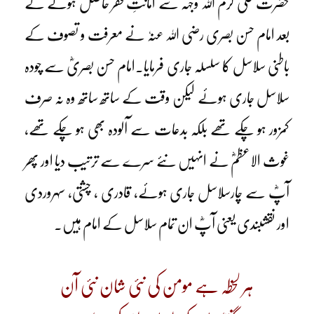
حضرت علی کرم اللہ وجہہ سے امانتِ فقر حاصل ہونے کے
بعد امام حسن بصری رضی اللہ عنہٗ نے معرفت و تصوف کے
باطنی سلاسل کا سلسلہ جاری فرمایا۔امام حسن بصریؓ سے چودہ
سلاسل جاری ہوئے لیکن وقت کے ساتھ ساتھ وہ نہ صرف
کمزور ہو چکے تھے بلکہ بدعات سے آلودہ بھی ہو چکے تھے،
غوث الاعظمؓ نے انہیں نئے سرے سے ترتیب دیا اور پھر
آپؓ سے چارسلاسل جاری ہوئے، قادری ، چشتی، سہروردی
اور نقشبندی یعنی آپؓ ان تمام سلاسل کے امام ہیں۔
ہر لحظہ ہے مومن کی نئی شان نئی آن