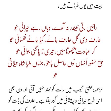
بیت میں یو ں فرماتے ہیں:
راتیں رتی نیندر نہ آوے، دِہاں رہے حیرانی ھُو
عارف دِی گل عارف جانے، کیا جانے نفسانی ھُو
کر عبادت پچھوتاسیں، تیری زایا گئی جوانی ھُو
حق حضور اُنہاں نوں حاصل باھُوؒ ، جنہاں ملیا شاہِ جیلانیؓ
ھُو
ترجمہ:عشقِ محبوب میں رات کو نیند نہیں آتی اور دن بھی
اسی طرح حیرانی و پریشانی میں گزر جاتا ہے۔ عارف کی بات کو