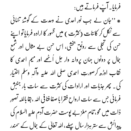
فرمایا۔ آپؒ فرماتے ہیں:
* ’’جان لے جب نورِ احدی نے وحدت کے گوشۂ تنہائی
سے نکل کر کائنات (کثرت) میں ظہور کا ارادہ فرمایا تو اپنے
حسن کی تجلی سے رونق بخشی، اِس حسنِ بے مثال اور شمعِ
جمال پر دونوں جہان پروانہ وار جل اُٹھے اور میم احمدی کا
نقاب اوڑھ کرصورتِ احمدی صلی اللہ علیہ وآلہٖ وسلم اختیار
کی۔ پھر جذبات اور ارادات کی کثرت سے سات بار جنبش
فرمائی جس سے سات ارواحِ فقرا با صفا فنا فی اللہ ،بقا باللہ تصورِ
ذات میں محو ،تمام مغز بے پوست حضرت آدم علیہ السلام کی
پیدائش سے ستر ہزار سال پہلے، اللہ تعالیٰ کے جمال کے سمندر