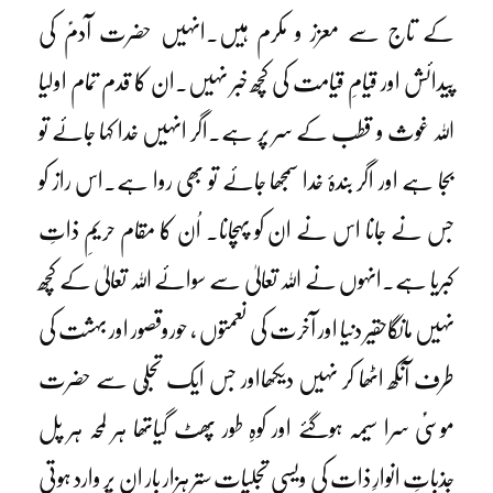
کے تاج سے معزز و مکرم ہیں۔انہیں حضرت آدمؑ کی
پیدائش اور قیامِ قیامت کی کچھ خبر نہیں۔ان کا قدم تمام اولیا
اللہ غوث و قطب کے سر پر ہے۔اگر انہیں خدا کہا جائے تو
بجا ہے اور اگر بندۂ خدا سمجھا جائے تو بھی روا ہے۔اس راز کو
جس نے جانا اس نے ان کو پہچانا۔ اُن کا مقام حریمِ ذاتِ
کبریا ہے۔انہوں نے اللہ تعالیٰ سے سوائے اللہ تعالیٰ کے کچھ
نہیں مانگاحقیر دنیا اور آخرت کی نعمتوں ، حوروقصور اور بہشت کی
طرف آنکھ اٹھا کر نہیں دیکھااور جس ایک تجلّی سے حضرت
موسیٰؑ سرا سیمہ ہوگئے اور کوہِ طور پھٹ گیاتھا ہر لمحہ ہر پل
جذباتِ انوارِ ذات کی ویسی تجلیات ستر ہزار بار ان پر وارد ہوتی