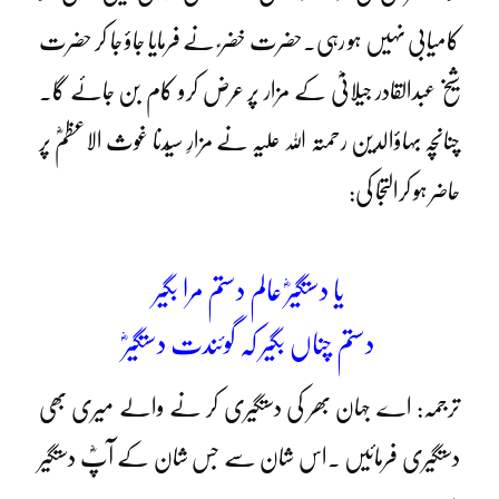
کامیابی نہیں ہو رہی۔حضرت خضر ؑ نے فرمایا جاؤ جا کر حضرت
شیخ عبدالقادر جیلانیؓ کے مزار پر عرض کرو کام بن جائے گا۔
چنانچہ بہاؤالدین رحمتہ اللہ علیہ نے مزارِ سیّدنا غوث الاعظمؓ پر
حاضر ہو کرالتجا کی:
یا دستگیرؓ عالم دستم مرا بگیر
دستم چناں بگیر کہ گوئندت دستگیرؓ
ترجمہ: اے جہان بھر کی دستگیری کر نے والے میری بھی
دستگیری فرمائیں ۔اس شان سے جس شان کے آپؓ دستگیر