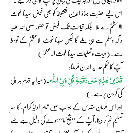
القادر جیلانیؓ ہیں اور ہر ایک کی زبان پر آپؓ کا ہی ذکر ہے۔
اس لیے حضرت بہاؤ الدین نقشبندؒ کو بھی فیض سیّدنا غوث
الاعظمؓ سے ملا۔بلکہ قیامت تک فیض تو حضور صلی اللہ علیہ
وآلہٖ وسلم سے ہی ملے گا لیکن سیّدنا غوث الاعظمؓ کے توسط
سے۔ (حیات و تعلیمات سیّدنا غوث الاعظمؓ )
آپؓ کابحکمِ خدا یہ اعلان فرمانا:
قَدَمِیْ ھٰذِہٖ عَلٰی رَقَبَۃِ کُلِّ وَلِیِّ اللّٰہ
۔(میرا یہ قدم ہر ولی
کی گردن پر ہے۔)
اور اس فرمانِ مقدس کے جواب میں تمام اولیا کرام ؒ کا سرِ
تسلیم خم کر دینا، آپؓ کے ’’شیخِ ما‘‘ ہونے کی دلیل ہے جسے