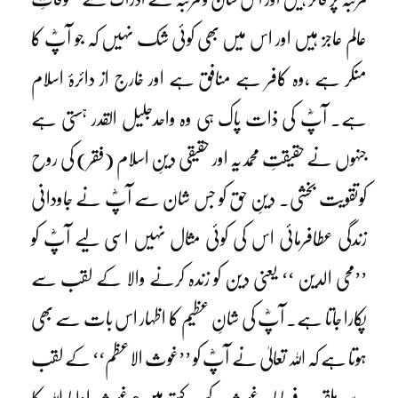
عالم عاجز ہیں اور اس میں بھی کوئی شک نہیں کہ جو آپؓ کا
منکر ہے ،وہ کافر ہے منافق ہے اور خارج از دائرۂ اسلام
ہے۔ آپؓ کی ذات پاک ہی وہ واحدجلیل القدر ہستی ہے
جنہوں نے حقیقتِ محمدیہ اور حقیقی دینِ اسلام (فقر) کی روح
کوتقویت بخشی۔ دینِ حق کو جس شان سے آپؓ نے جاودانی
زندگی عطافرمائی اس کی کوئی مثال نہیں اسی لیے آپؓ کو
’’محی الدین ‘‘ یعنی دین کو زندہ کرنے والا کے لقب سے
پکارا جاتا ہے۔ آپؓ کی شانِ عظیم کا اظہار اس بات سے بھی
ہوتا ہے کہ اللہ تعالیٰ نے آپؓ کو ’’غوث الاعظم‘‘ کے لقب