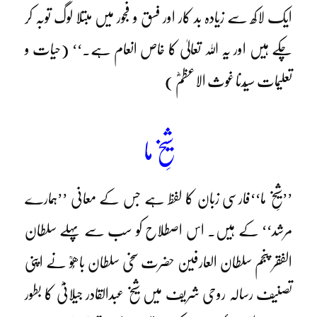
ایک لاکھ سے زیادہ بد کار اور فسق و فجور میں مبتلا لوگ توبہ کر
چکے ہیں اور یہ اللہ تعالیٰ کا خاص انعام ہے۔‘‘ (حیات و
تعلیمات سیّدنا غوث الاعظمؓ )
شیخِ ما
’’شیخِ ما‘‘فارسی زبان کا لفظ ہے جس کے معانی ’’ہمارے
مرشد‘‘ کے ہیں۔ اس اصطلاح کو سب سے پہلے سلطان
الفقر پنجم سلطان العارفین حضرت سخی سلطان باھُوؒ نے اپنی
تصنیف رسالہ روحی شریف میں شیخ عبدالقادر جیلانیؓ کا بطور