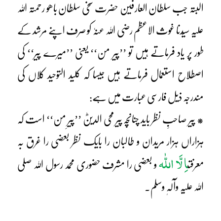
البتہ جب سلطان العارفین حضرت سخی سلطان باھو رحمتہ اللہ
علیہ سیّدنا غوث الاعظم رضی اللہ عنہٗ کو صرف اپنے مرشد کے
طور پر یاد فرماتے ہیں تو ’’پیر من‘‘ یعنی ’’میرے پیر‘‘ کی
اصطلاح استعمال فرماتے ہیں جیسا کہ کلید التوحید کلاں کی
مندرجہ ذیل فارسی عبارت میں ہے:
* پیر صاحبِ نظر باید چنانچہ پیر محی الدینؓ ’’پیرِ من‘‘ است کہ
ہزاراں ہزار مریدان و طالبان را بایک نظر بعضی را غرق بہ
اِ لَّا اللّٰہ
معرفت
و بعضی را مشرف حضوری محمد رسول اللہ صلی
اللہ علیہ وآلہٖ وسلم۔