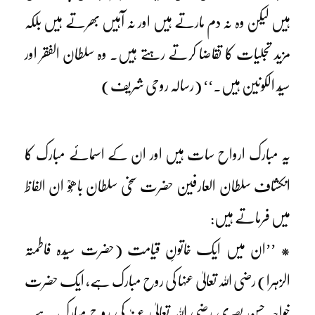
ہیں لیکن وہ نہ دم مارتے ہیں اور نہ آہیں بھرتے ہیں بلکہ
مزید تجلیات کا تقاضا کرتے رہتے ہیں۔ وہ سلطان الفقر اور
سیّد الکونین ہیں۔‘‘ (رسالہ روحی شریف)
یہ مبارک ارواح سات ہیں اور ان کے اسمائے مبارک کا
انکشاف سلطان العارفین حضرت سخی سلطان باھُوؒ ان الفاظ
میں فرماتے ہیں:
* ’’ان میں ایک خاتونِ قیامت (حضرت سیّدہ فاطمتہ
الزہرا) رضی اللہ تعالیٰ عنہا کی روح مبارک ہے، ایک حضرت
خواجہ حسن بصری رضی اللہ تعالیٰ عنہٗ کی روح مبارک ہے۔