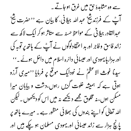
سے وہ مشاہدۂ حق میں غرق ہو جاتے۔
آپؓ کے فرزند شیخ عبد اللہ جیلانی ؒ کا بیان ہے ’’حضرت شیخ
عبدالقادر جیلانیؓ کے مواعظِ حسنہ سے متاثر ہو کر ایک لاکھ سے
زائد فاسق و فاجر اور بد اعتقادلوگوں نے آپؓ کے ہاتھ پر توبہ کی
اور ہزارہا یہودی اور عیسائی دائرہ اسلام میں داخل ہوئے۔‘‘
سیّدنا غوث الاعظمؓ نے خودایک موقع پر فرمایا ’’میری آرزو
ہوتی ہے کہ ہمیشہ خلوت گزیں رہوں،دشت و بیابان میرا
مسکن ہوں،نہ مخلوق مجھے دیکھے نہ میں اس کو دیکھوں۔لیکن
اللہ تعالیٰ کو اپنے بندوں کی بھلائی منظور ہے۔ میرے ہاتھ پر
پانچ ہزار سے زائد عیسائی اور یہودی مسلمان ہو چکے ہیں اور