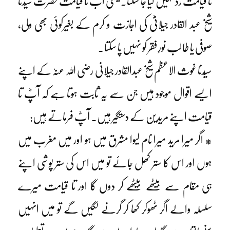
تا قیامت رد نہیں کیا جا سکتا۔ یعنی اب تا قیامت حضرت سیّدنا
شیخ عبد القادر جیلانیَؓ کی اجازت و کرم کے بغیرکوئی بھی ولی،
صوفی یا طالب نورِ فقر کو نہیں پا سکتا۔
سیّدنا غوث الاعظم شیخ عبدالقادر جیلانی رضی اللہ عنہٗ کے اپنے
ایسے اقوال موجود ہیں جن سے یہ ثابت ہوتا ہے کہ آپؓ تا
قیامت اپنے مریدین کے دستگیر ہیں۔ آپؓ فرماتے ہیں:
* اگر میرا مرید میرا نام لیوا مشرق میں ہو اور میں مغرب میں
ہوں اور اس کا ستر کھل جائے تو میں اس کی ستر پوشی اپنے
ہی مقام سے بیٹھے بیٹھے کر دوں گا اور تا قیامت میرے
سلسلہ والے اگر ٹھوکر کھا کر گرنے لگیں گے تو میں انہیں