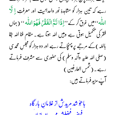
اِ لَّا
رہے کہ تین ہزار کو مشاہدۂ نورِ واحدانیت اور معرفتِ
اللّٰہ
اِذَا تَمَّ الْفَقْرُ فَھُوَ اللّٰہ
‘‘میں غرق کر کے’’
‘‘ (جہاں
فقر کی تکمیل ہوتی ہے وہیں اللہ ہوتا ہے۔ مقام فنا اللہ بقا
باللہ)کے مرتبے پر پہنچاتے رہے اور دو ہزار کو مجلسِ محمدی
(صلی اللہ علیہ وآلہٖ وسلم) کی حضوری سے مشرف فرماتے
رہے۔ (شمس العارفین)
آپؒ مزید فرماتے ہیں:
باھُوؒ شد مریدش از غلامانِ بارگاہ