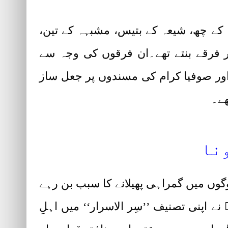
ہ کے چھ، شیعہ کے بتیس، مشبہہ کے تین،
ہتر فرقے بنتے تھے۔ان فرقوں کی وجہ سے
اور صوفیا کرام کی مسندوں پر جعل ساز
ھے۔
ونا
وگوں میں گمراہی پھیلانے کا سبب بن رہے
نے اپنی تصنیف ’’سِر الاسرار‘‘ میں اہلِ