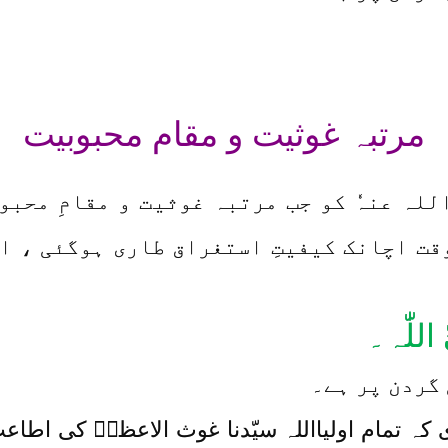
مرتبہ غوثیت و مقام محبوبیت
للہ عنہٗ کو جب مرتبہ غوثیت و مقامِ محب
قت اچانک کیفیتِ استغراق طاری ہوگئی ، اس
ّ اللّٰہ۔
 گردن پر ہے۔
ی کہ تمام اولیااللہ سیّدنا غوث الاعظمؓ کی اطا