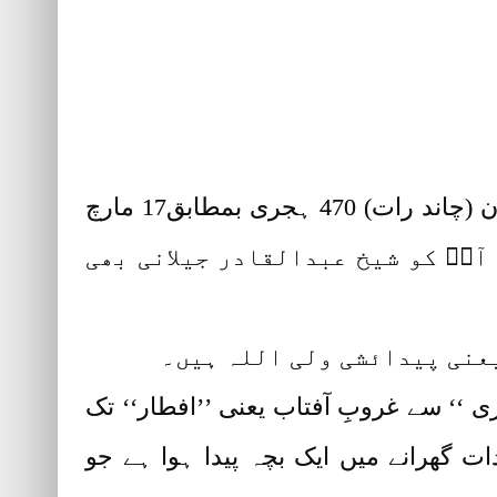
سیّدنا غوث الاعظم شیخ محی الدین عبدالقادر جیلانی رضی اللہ عنہٗ کی پیدائش یکم رمضان (چاند رات) 470 ہجری بمطابق17 مارچ
ے آپؓ کو شیخ عبدالقادر جیلانی بھی
یعنی پیدائشی ولی اللہ ہیں۔
 ‘‘ سے غروبِ آفتاب یعنی ’’افطار‘‘ تک
ت گھرانے میں ایک بچہ پیدا ہوا ہے جو