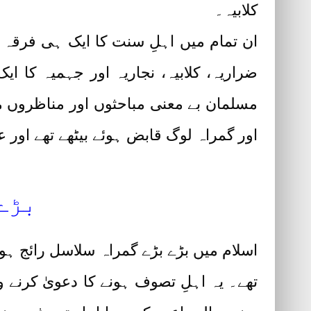
کلابیہ۔
ان تمام میں اہلِ سنت کا ایک ہی فرقہ ت
ضراریہ، کلابیہ، نجاریہ اور جہمیہ کا ا
مسلمان بے معنی مباحثوں اور مناظروں م
اور گمراہ لوگ قابض ہوئے بیٹھے تھے اور 
بڑے 
اسلام میں بڑے بڑے گمراہ سلاسل رائج ہوچ
تھے۔ یہ اہلِ تصوف ہونے کا دعویٰ کرنے وا