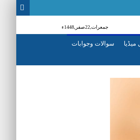
جمعرات‬‮,
22
صفر‬,
1448ء
میڈیا
سوالات وجوابات