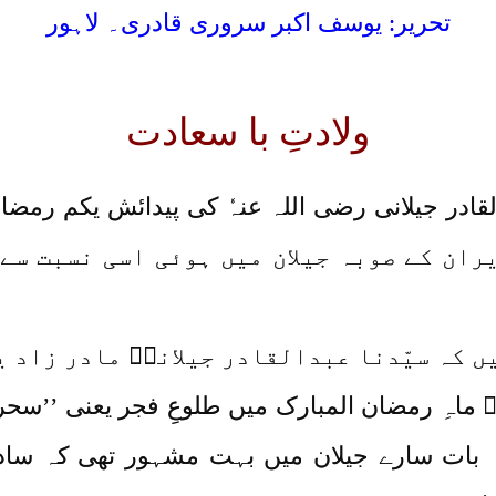
تحریر: یوسف اکبر سروری قادری۔ لاہور
ولادتِ با سعادت
ایران کے صوبہ جیلان میں ہوئی اسی نسبت س
ں کہ سیّدنا عبدالقادر جیلانیؓ مادر زاد 
اہِ رمضان المبارک میں طلوعِ فجر یعنی ’’سحری
 یہ بات سارے جیلان میں بہت مشہور تھی کہ سادا