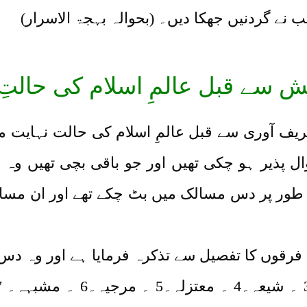
 نے گردنیں جھکا دیں۔ (بحوالہ بہجۃ الاسرار)
ئش سے قبل عالمِ اسلام کی حالتِ 
ریف آوری سے قبل عالمِ اسلام کی حالت نہایت م
 پذیر ہو چکی تھیں اور جو باقی بچی تھیں وہ ا
طور پر دس مسالک میں بٹ چکے تھے اور ان مسال
ن فرقوں کا تفصیل سے تذکرہ فرمایا ہے اور وہ دس