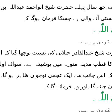
 سے چھ سال پہلے حضرت شیخ ابواحمد عبداللہ بن
ستی آنے والی ہے جسکا فرمان ہوگا کہ
ّ اللّٰہ۔
 گردن پر ہے۔
یخ عبدالقادر جیلانی کی نسبت پوچھا گیا کہ 
 قطب مدینہ منورہ میں پوشیدہ ہے۔ سوائے اولیا ال
کہ اس جانب سے ایک عجمی نوجوان ظاہر ہو گا، و
جائے گا۔اور وہ فرمائے گا کہ
ّ اللّٰہ۔
 گردن پر ہے۔