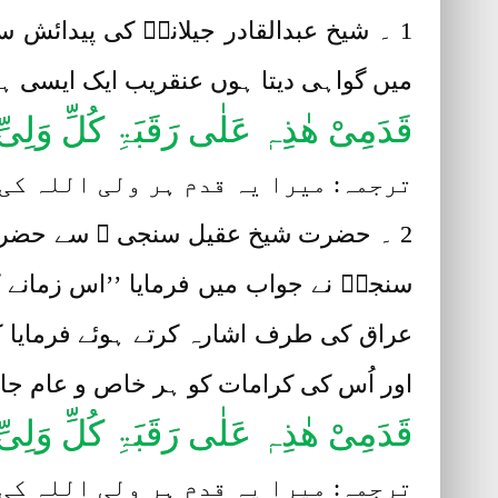
1 ۔ شیخ عبدالقادر جیلانیؓ کی پیدائش
میں گواہی دیتا ہوں عنقریب ایک ایسی ہ
قَدَمِیْ ھٰذِہٖ عَلٰی رَقَبَۃِ کُلِّ وَلِیِ
ترجمہ: میرا یہ قدم ہر ولی اللہ کی
2 ۔ حضرت شیخ عقیل سنجی ؒ سے حضرت ش
سنجیؒ نے جواب میں فرمایا ’’اس زمانے کا
عراق کی طرف اشارہ کرتے ہوئے فرمایا 
اور اُس کی کرامات کو ہر خاص و عام جان 
قَدَمِیْ ھٰذِہٖ عَلٰی رَقَبَۃِ کُلِّ وَلِیِ
ترجمہ: میرا یہ قدم ہر ولی اللہ کی