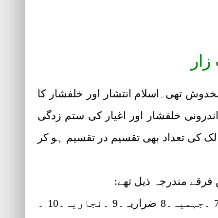
زار
خدوش تھی۔اسلام انتشار اور خلفشار کا
ندرونی خلفشار اور اغیار کی ستم زدگی
ک کی تعداد بھی تقسیم در تقسیم ہو کر
 فرقے مندرجہ ذیل تھے:
1 ۔ اہلِ سنت والجماعت ۔2 ۔ خوارج۔3 ۔ شیعہ۔4 ۔ معتزلہ۔5 ۔ مرجیہ۔6 ۔ مشبہہ۔ 7 ۔جہمیہ۔8 ضراریہ۔9 ۔نجاریہ۔10 ۔