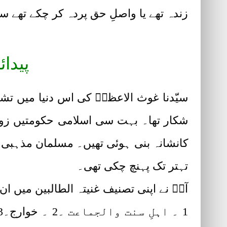
زندہ تھے یا واصلِ حق پردہ کر چکے تھے سب
پیدا
سیّدنا غوث الاعظمؓ کی اس دنیا میں تش
شکار تھا۔ بہت سی اسلامی حکومتیں زوال
کانشانہ بنی ہوئی تھیں۔ مسلمان مذہبی 
تہتر تک پہنچ چکی تھی۔
آپؓ نے اپنی تصنیف غنیتہ الطالبین میں ا