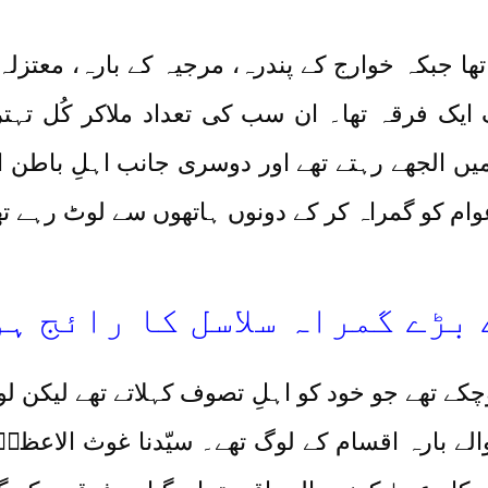
ھا جبکہ خوارج کے پندرہ، مرجیہ کے بارہ، معتزل
یک ایک فرقہ تھا۔ ان سب کی تعداد ملاکر کُل ت
یں الجھے رہتے تھے اور دوسری جانب اہلِ باطن 
عوام کو گمراہ کر کے دونوں ہاتھوں سے لوٹ رہے ت
بڑے گمراہ سلاسل کا رائج ہ
کے تھے جو خود کو اہلِ تصوف کہلاتے تھے لیکن ل
لے بارہ اقسام کے لوگ تھے۔ سیّدنا غوث الاعظمؓ 