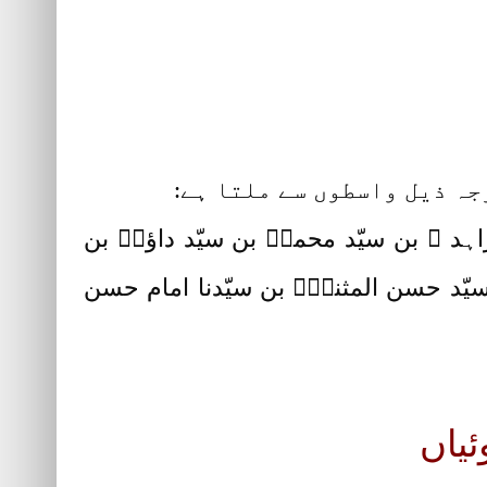
جہ ذیل واسطوں سے ملتا ہے:
زاہد ؒ بن سیّد محمدؒ بن سیّد داؤدؓ بن
 سیّد حسن المثنیٰؓ بن سیّدنا امام حسن
ئیاں