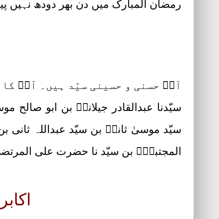
رمضان المبارک میں دن بھر دودھ نہیں پیت
آپؓ حسنی و حسینی سیّد ہیں۔ آپؓ کا
سیّدنا عبدالقادر جیلانیؓ بن ابو صالح م
سیّد موسیٰ ثانیؒ بن سیّد عبداللہ ثانی 
المجتبیٰؓ بن سیّد نا حضرت علی المرتضیٰ
اکابر