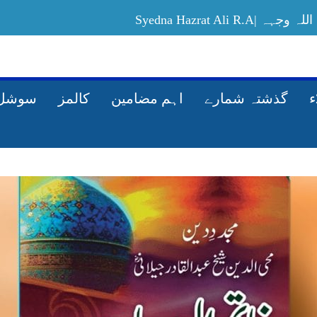
Syedna Hazrat Ali
Allah-ki-rah-mein-maal-kharach-karney-ka
گذشتہ شمارے
اہم مضامین
کالمز
سوشل 