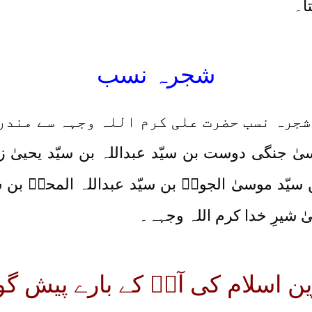
ا۔
شجرہ نسب
 شجرہ نسب حضرت علی کرم اللہ وجہہ سے مندر
وسیٰ جنگی دوست بن سیّد عبداللہ بن سیّد یحییٰ 
بن سیّد موسیٰ الجونؒ بن سیّد عبداللہ المحضؓ بن
 شیرِ خدا کرم اللہ وجہہ۔
ین اسلام کی آپؓ کے بارے پیش گو