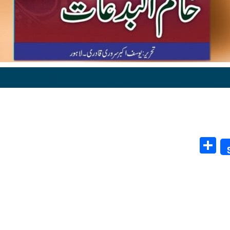
Share
ی الدین شیخ عبدالقادر جیلانیؓ خ