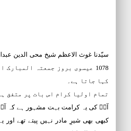
1078 عیسوی بروز جمعتہ المبارک 
کہا جاتا ہے۔
تمام اولیا کرام اس بات پر متفق ہی
آپؓ کی یہ کرامت بہت مشہور ہے کہ آپؓ م
کبھی بھی شیرِ مادر نہیں پیتے تھے اور