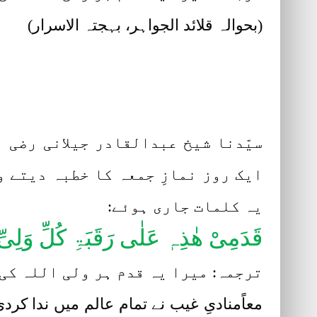
(بحوالہ قلائد الجواہر، بہجتہ الاسرار)
سیّدنا شیخ عبدالقادر جیلانی رضی ا
ایک روز نمازِ جمعہ کا خطبہ دیتے و
یہ کلمات جاری ہوئے:
قَدَمِیْ ھٰذِہٖ عَلٰی رَقَبَۃِ کُلِّ وَلِیِ
ترجمہ: میرا یہ قدم ہر ولی اللہ کی
معاًمنادیِ غیب نے تمام عالم میں ندا کرد