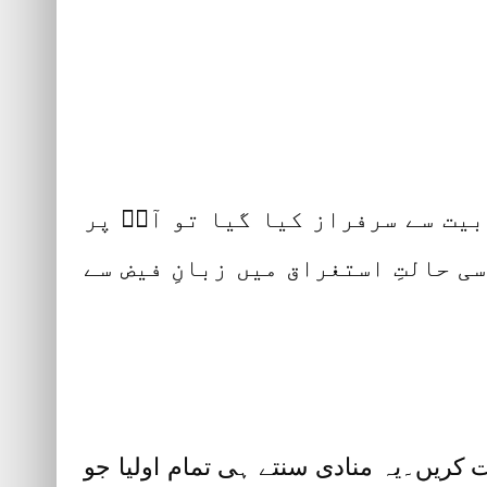
وبیت سے سرفراز کیا گیا تو آپؓ پر
ی حالتِ استغراق میں زبانِ فیض سے
عت کریں۔یہ منادی سنتے ہی تمام اولیا جو