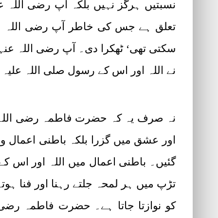
نسبتیں ہرگز نہیں بلکہ آپ رضی اللہ عنہ
تعلق ہے جس کی خاطر آپ رضی اللہ عنہ
سکتی تھی‘ ٹھکرا دی۔ آپ رضی اللہ عنہا
نے اللہ اور اس کے رسول صلی اللہ علیہ و
نہ صرف یہ کہ حضرت فاطمہ رضی اللہ عن
اور عشق میں گزرا بلکہ باطنی اعمال و
گئیں۔ باطنی اعمال میں اللہ اور اس ک
تڑپ میں ہر لمحہ جلتے رہنا اور فنا ہوتے
کو نوازتا جاتا ہے۔ حضرت فاطمہ رضی