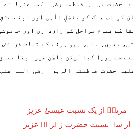
۔ حضرت بی بی فاطمہ رضی اللہ عنہا نے ای
 کی اس جنگ کو بفضلِ الٰہی اور اپنے عشقِ 
قا کے تمام مراحل کو رازداری اور خاموشی
ی، بیوی، ماں، بہو ہونے کے تمام فرائض 
قے سے پورا کیا لیکن باطن میں اپنا تعلق 
لیہ حضرت فاطمتہ الزہرا رضی اللہ عنہ
مریمؑ از یک نسبت عیسیٰ عزیز
از سہ نسبت حضرت زہراؓ عزیز