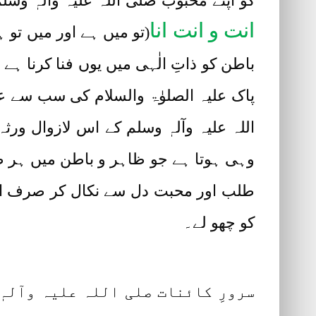
کو اپنے محبوب صلی اللہ علیہ وآلہٖ وسل
انت و انت انا
(تو میں ہے اور میں تو 
باطن کو ذاتِ الٰہی میں یوں فنا کرنا ہے
پاک علیہ الصلوٰۃ والسلام کی سب سے ع
اللہ علیہ وآلہٖ وسلم کے اس لازوال ور
وہی ہوتا ہے جو ظاہر و باطن میں ہر طرح
طلب اور محبت دل سے نکال کر صرف اللہ 
کو چھو لے۔
سرورِ کائنات صلی اللہ علیہ وآلہ