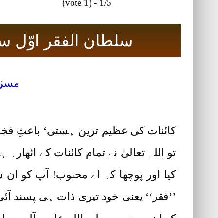
1/5 - (1 vote)
سلطان الفقر اوّل س
مسز 
کائنات کی عظیم ترین ہستی‘ باعثِ فخرِ
تو اللہ تعالیٰ نے تمام کائنات کے اٹھارہ
کیا اور پوچھا کہ اے محبوب! آپ کو ان سب
’’فقر‘‘ یعنی خود تیری ذات ہی پسند آئی