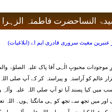
یدۃ النساحضرت فاطمتہ الزہرا ر
عنبرین مغیث سروری قادری ایم اے (ابلاغیات)
 موجودات محبوبِ الٰہی آقا پاک علیہ الصلوٰۃ و
 ہزار عالم کو آراستہ و پیراستہ کر کے آپ صلی اللہ
 میں کیا پسند آیا تو آپ صلی اللہ علیہ وآلہٖ و
 اور میں تجھ سے تجھ کو ہی مانگتا ہوں۔ اللہ تع