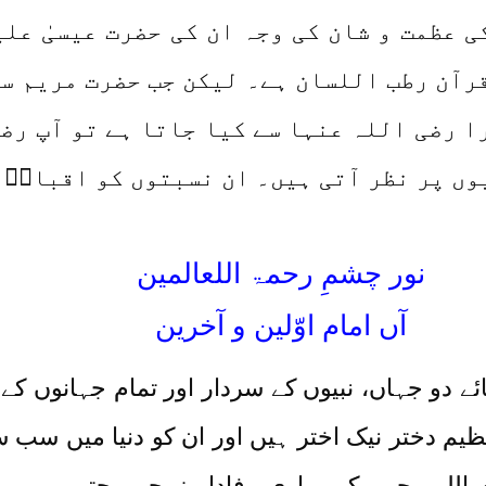
ی عظمت و شان کی وجہ ان کی حضرت عیسیٰ علی
قرآن رطب اللسان ہے۔ لیکن جب حضرت مریم سل
 رضی اللہ عنہا سے کیا جاتا ہے تو آپ رضی
وں پر نظر آتی ہیں۔ ان نسبتوں کو اقبالؒ 
نور چشمِ رحمۃ اللعالمین
آں امام اوّلین و آخرین
ے دو جہاں، نبیوں کے سردار اور تمام جہانوں کے 
 عظیم دختر نیک اختر ہیں اور ان کو دنیا میں س
 اللہ وجہہ کی پیاری وفادار زوجہ محترمہ ہی