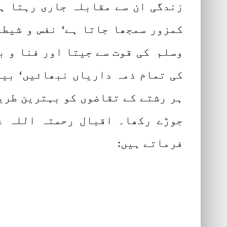
زندگی ان سے مقابلہ جاری رہتا ہے
کمزور سمجھا جاتا ہے‘ نفس و شیطان
وسلم کی قوت سے جیتا اور فنا و ب
کی تمام ذمہ داریاں نبھائیں‘ بیٹ
ہر رشتے کے تقاضوں کو بہترین طری
جوڑے رکھا۔ اقبال رحمتہ اللہ ع
فرماتے ہیں: