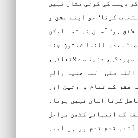
کر دینے کی کوئی مثال نہیں
تخاب کرنا‘ جو اپنے عشق و
لائق ہو‘ آسان نہ تھا لیکن
ہ‘ سیدّۃ النسا خاتونِ جنت
 سپردگی، دنیا سے لاتعلقی،
للہ صلی اللہ علیہ وآلہٖ
ہ فقر کے تمام وارثین اور
حاصل کرنا آسان نہیں ہوتا۔
 بقا کے انتہائی کٹھن مراحل
 آتے۔ قدم قدم پر ہر لمحہ