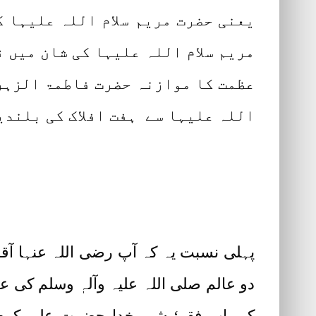
یعنی حضرت مریم سلام اللہ علیہا ک
مریم سلام اللہ علیہا کی شان میں 
عظمت کا موازنہ حضرت فاطمۃ الزہرا
اللہ علیہا سے ہفت افلاک کی بلندی
پہلی نسبت یہ کہ آپ رضی اللہ عنہا آقائ
دو عالم صلی اللہ علیہ وآلہٖ وسلم کی
کہ بابِ فقر‘ شیرِ خدا حضرت علی کرم