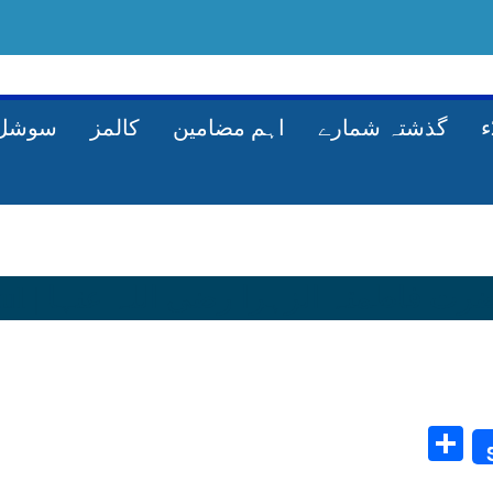
گذشتہ شمارے
اہم مضامین
کالمز
سوشل 
Share