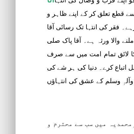
کو اپنے قرب و وصال کی انتہا
سے قطع تعلق کر کے اپنے ظاہر و
رہے۔ فقر کی انتہا تک رسائی آقا
نے والا ورثہ ہے۔ آقا پاک صلی
ے کا لائق تمام امت میں سے صرف
ل اتباع کرے۔ دنیا کی ہر شے کی
ٓلہٖ وسلم کے عشق کی انتہاؤں
ِمحمدیہ میں سب سے محترم و