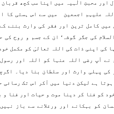
 اور محبتِ الٰہیہ میں اپنا سب کچھ قربان 
للہ علیہم اجمعین میں سے اس ہستی کا ان
 میں کامل ترین اور فقر کی وارث بننے کے 
سلام کی جگر گوشہ‘ ان کے جسم و روح کی حص
 کی اپنی ذات کی اللہ تعالیٰ کو مکمل خود
 نے آپ رضی اللہ عنہا کو اللہ اور رسول ا
 کی پہلی وارث اور سلطان بنا دیا۔ اگرچ
 ہوتا ہے لیکن دنیا میں آکر اس تک رسائی 
 خود کو فنا کر دینا موت و حیات اور فنا و
سان کو بہکانے اور ورغلانے سے باز نہیں