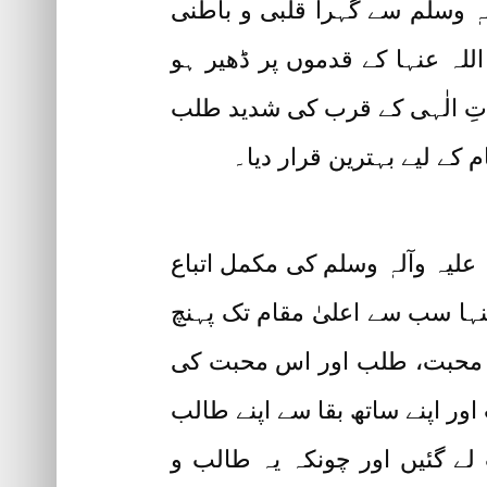
لہٖ وسلم سے گہرا قلبی و باطنی
لہ عنہا کے قدموں پر ڈھیر ہو
اتِ الٰہی کے قرب کی شدید طلب
 کے لیے بہترین قرار دیا۔
یہ وآلہٖ وسلم کی مکمل اتباع
ہا سب سے اعلیٰ مقام تک پہنچ
ین محبت، طلب اور اس محبت کی
ور اپنے ساتھ بقا سے اپنے طالب
ے گئیں اور چونکہ یہ طالب و