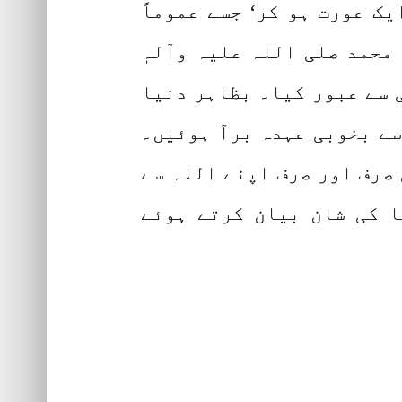
ک عورت ہو کر‘ جسے عموماً
محمد صلی اللہ علیہ وآلہٖ
 سے عبور کیا۔ بظاہر دنیا
سے بخوبی عہدہ برآ ہوئیں۔
صرف اور صرف اپنے اللہ سے
ا کی شان بیان کرتے ہوئے