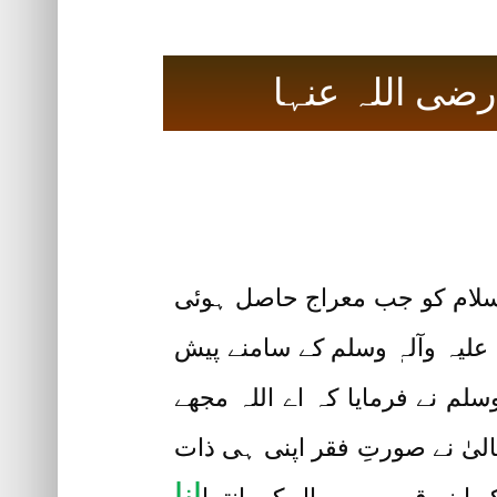
ضی اللہ عنہا
السلام کو جب معراج حاصل ہوئی
 علیہ وآلہٖ وسلم کے سامنے پیش
سلم نے فرمایا کہ اے اللہ مجھے
الیٰ نے صورتِ فقر اپنی ہی ذات
انا