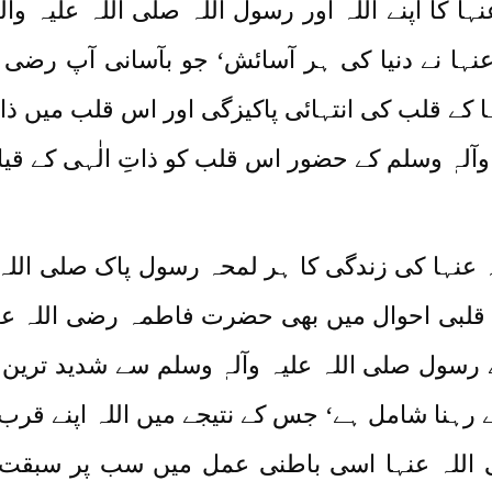
ا کا اپنے اللہ اور رسول اللہ صلی اللہ علیہ وآ
ا نے دنیا کی ہر آسائش‘ جو بآسانی آپ رضی ال
 کے قلب کی انتہائی پاکیزگی اور اس قلب میں ذ
آلہٖ وسلم کے حضور اس قلب کو ذاتِ الٰہی کے قیام
ہا کی زندگی کا ہر لمحہ رسول پاک صلی اللہ عل
 قلبی احوال میں بھی حضرت فاطمہ رضی اللہ عن
ے رسول صلی اللہ علیہ وآلہٖ وسلم سے شدید تر
 رہنا شامل ہے‘ جس کے نتیجے میں اللہ اپنے قرب ا
 اللہ عنہا اسی باطنی عمل میں سب پر سبقت ل