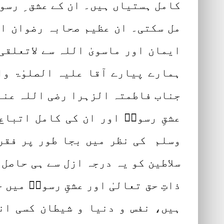
کامل ہستیاں ہیں۔ ان کے عشق ِ رسول
مل سکتی۔ ان عظیم صحابہ رضوان ا
ایمان اور ماسویٰ اللہ سے لاتعلقی
ہمارے پیارے آقا علیہ الصلوٰۃ وال
جناب فاطمتہ الزہرا رضی اللہ عنہا
عشقِ رسولؐ اور ان کی کامل اتباع
وسلم کی نظر میں بجا طور پر فقر
سلاطین کو یہ درجہ ازل سے ہی حاصل
ذاتِ حق تعالیٰ اور عشقِ رسولؐ میں
ہیں، نفس و دنیا و شیطان کسی ان