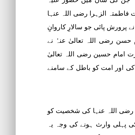
 فاطمتہ الزہرا رضی اللہ عنہا
 پرورش پائی جو سالارِ کاروانِ
سن رضی اللہ تعالیٰ عنہٗ نے
رت امام حسین رضی اللہ تعالیٰ
ا کی اور امت کو باطل کے سامنے
پ رضی اللہ عنہا کی شخصیت کو
 کی پہلی وارث ہونے کی وجہ یہ