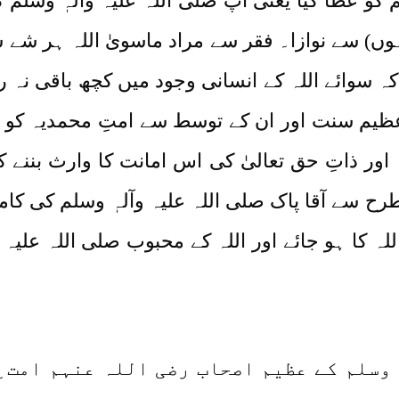
م کو عطا کیا یعنی آپ صلی اللہ علیہ وآلہٖ وسلم 
ہوں) سے نوازا۔ فقر سے مراد ماسویٰ اللہ ہر شے 
 کہ سوائے اللہ کے انسانی وجود میں کچھ باقی نہ 
ظیم سنت اور ان کے توسط سے امتِ محمدیہ کو مل
ثہ اور ذاتِ حق تعالیٰ کی اس امانت کا وارث بنن
 سے آقا پاک صلی اللہ علیہ وآلہٖ وسلم کی کام
کا ہو جائے اور اللہ کے محبوب صلی اللہ علیہ وا
ٖ وسلم کے عظیم اصحاب رضی اللہ عنہم امت 