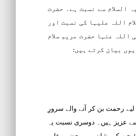
ہ السلام سے نسبت ہے۔ حضرت
ام اللہ علیہا کی نسبت اور
 اللہ عنہا حضرت مریم سلام
یوں بیان کرتے ہیں:
لیے رحمت بن کر آنے والے سرورِ
ب سے عزیز ہیں۔ دوسری نسبت یہ
ں‘ جن کی شان میں حضور علیہ