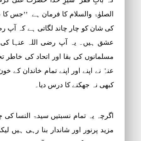
الصلوٰۃ والسلام کا فرمان ہے ’’جس کا 
کی شان کو چار چاند لگاتی ہے کہ آپ رضی
عشق ہیں۔ یہ آپ رضی اللہ عنہا کی ت
مسلمانوں کی بقا اور اتحاد کی خاطر ت
عنہٗ نے اپنے اور اپنے تمام خاندان کے 
کبھی نہ جھکنے کا درس دیا۔
اگرچہ یہ تمام نسبتیں سیدۃ النسا کی
مزید پرنور اور شاندار بنا رہی ہیں ل