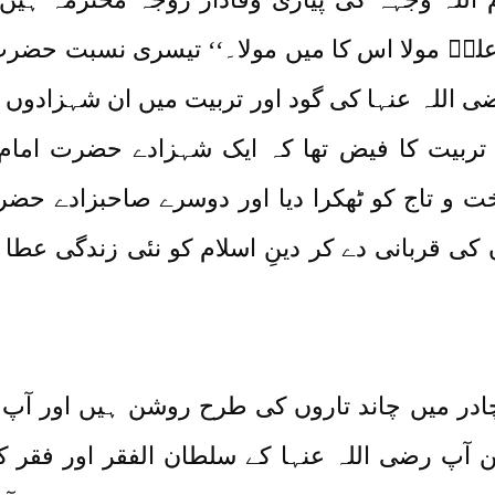
علیؓ مولا اس کا میں مولا۔‘‘ تیسری نسبت حضرت
 اللہ عنہا کی گود اور تربیت میں ان شہزادوں نے
ربیت کا فیض تھا کہ ایک شہزادے حضرت امام ح
خت و تاج کو ٹھکرا دیا اور دوسرے صاحبزادے حض
خون کی قربانی دے کر دینِ اسلام کو نئی زندگی عط
 چادر میں چاند تاروں کی طرح روشن ہیں اور آ
یکن آپ رضی اللہ عنہا کے سلطان الفقر اور فقر