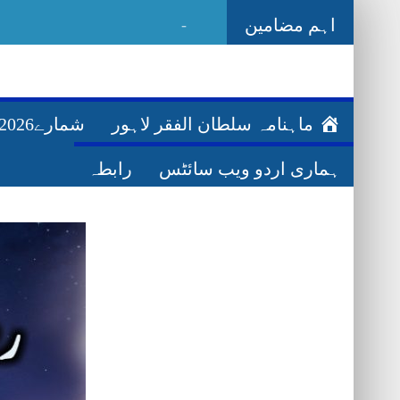
اہم مضامین
_
Ghazw
ماہنامہ سلطان الفقر لاہور
شمارے2026ء
ہماری اردو ویب سائٹس
رابطہ