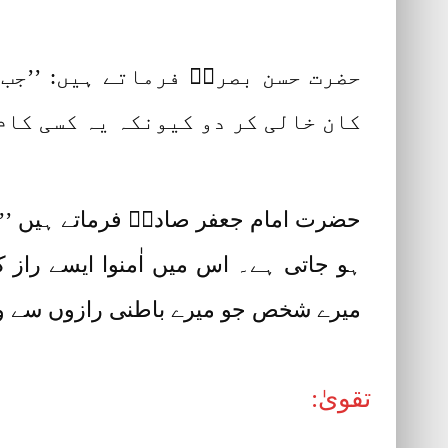
حضرت حسن بصریؒ فرماتے ہیں: ’’جب 
کان خالی کر دو کیونکہ یہ کسی کام
حضرت امام جعفر صادقؓ فرماتے ہیں ’’ندا
ہو جاتی ہے۔ اس میں اٰمنوا ایسے راز
میرے شخص جو میرے باطنی رازوں سے واقف
تقویٰ: