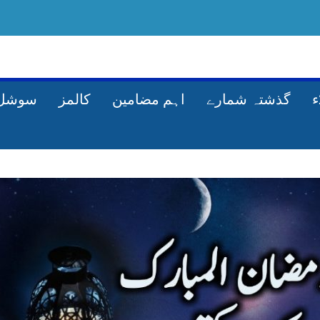
گذشتہ شمارے
اہم مضامین
کالمز
سوشل 