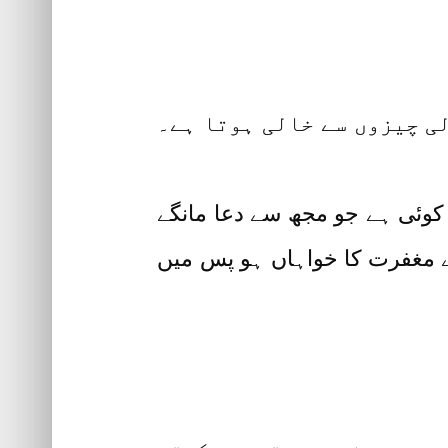
لی چیزوں سے خالی ہوتا ہے۔
ہ کوئی ہے جو مجھ سے دعا مانگے
ے مغفرت کا خواہاں ہو پس میں