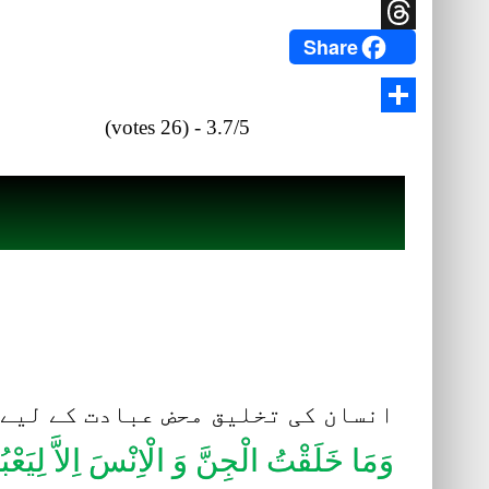
Twitter
Share
Threads
3.7/5 - (26 votes)
Share
انسان کی تخلیق محض عبادت کے لیے ہ
وَمَا خَلَقْتُ الْجِنَّ وَ الْاِنْسَ اِلاَّ لِیَعْ