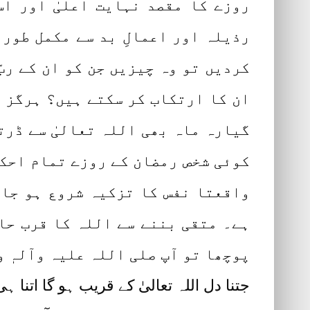
روزے کا مقصد نہایت اعلیٰ اور اس
رذیلہ اور اعمالِ بد سے مکمل طور 
کردیں تو وہ چیزیں جن کو ان کے رب
ان کا ارتکاب کر سکتے ہیں؟ ہرگز ن
گیارہ ماہ بھی اللہ تعالیٰ سے ڈرت
کوئی شخص رمضان کے روزے تمام احکا
واقعتا نفس کا تزکیہ شروع ہو جات
ہے۔ متقی بننے سے اللہ کا قرب حاص
پوچھا تو آپ صلی اللہ علیہ وآلہٖ 
جتنا دل اللہ تعالیٰ کے قریب ہو گا اتنا ہ