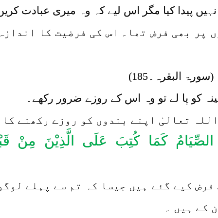
نہیں پیدا کیا مگر اس لیے کہ وہ میری عبادت کری
 پر بھی فرض تھا۔ اس کی فرضیت کا اندازہ 
(سورۃ البقرہ۔185)
ہ کو پا لے تو وہ اس کے روزے ضرور رکھے۔
 اللہ تعالیٰ اپنے بندوں کو روزے رکھنے کا 
ُمُ الصِّیَامُ کَمَا کُتِبَ عَلَی الَّذِیْنَ مِنْ قَبْلِکُ
 فرض کیے گئے ہیں جیسا کہ تم سے پہلے لوگو
 کے ہیں ۔