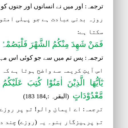
ترجمہ: اور میں نے انسانوں اور جنوں کو 
روزہ بدنی عبادت ہے جو پہلی امتوں
سکتا ہے:
فَمَنْ شَھِدَ مِنْکُمُ الشَّھْرَ فَلْیَصُمْہُ
ترجمہ: پس تم میں سے جو کوئی اس مہین
اس آیتِ کریمہ سے واضح ہوتا ہے کہ
یٰٓاَیُّھَا الَّذِیْنَ اٰمَنُوْا کُتِبَ عَلَیْک
مَّعْدُوْدَاتٍ
(البقرہ :,184 183)
ترجمہ: اے ایمان والو! تم پر روزے
تم پرہیزگار بنو۔ یہ (روزے) چند دن