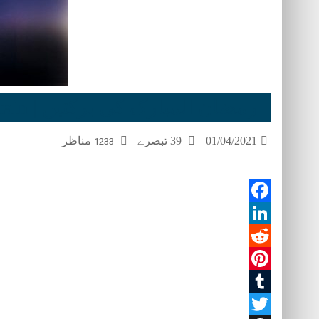
رمضان المبارک کی برکتیں | Ramzan ul Mubarak ki Barkatain
01/04/2021
39 تبصرے
مناظر
1233
Facebook
LinkedIn
Reddit
Pinterest
Tumblr