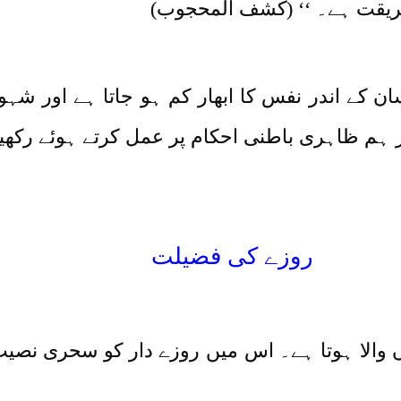
طریقت ہے۔ ‘‘ (کشف المحجوب)
کے اندر نفس کا ابھار کم ہو جاتا ہے اور شہو
 ہم ظاہری باطنی احکام پر عمل کرتے ہوئے رکھیں
روزے کی فضیلت
ں والا ہوتا ہے۔ اس میں روزے دار کو سحری نصی