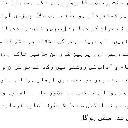
 سخت ریاضت کا پھل یہ ہے کہ مسلمان متقی
پر دستبردار ہو جائے۔ جب حلال چیزیں اپنے
ّ نے حرام کر دیا ہے (چوری، غیبت، بددیان
ہیں۔ اس مہینہ بھر کی مشقت اور مشق کا م
ے رہیں اور پرہیز گار بن جائیں تاکہ روز
م و آداب کی روشنی میں رکھ لے جو قران و 
ا ہے۔ پھر جب نفس میں ابھار ہوتا ہے تو ا
ل ہوتا ہے ۔کسی نے حضور علیہ الصلوٰۃ وال
وسلم نے انگلی سے دل کی طرف اشارہ فرمایا ’
ی بندہ متقی ہو گا۔