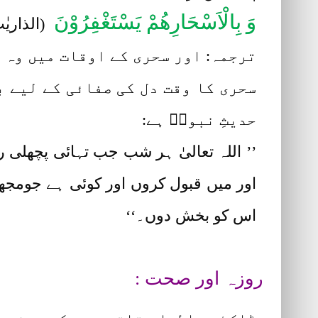
وَ بِالْاَسْحَارِھُمْ یَسْتَغْفِرُوْنَ
(الذاریٰت 8
ترجمہ: اور سحری کے اوقات میں وہ 
سحری کا وقت دل کی صفائی کے لیے ب
حدیثِ نبویؐ ہے:
’’ اللہ تعالیٰ ہر شب جب تہائی پچھلی ر
اور میں قبول کروں اور کوئی ہے جومجھ
اس کو بخش دوں۔‘‘
روزہ اور صحت :