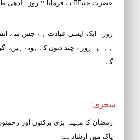
حضرت جنیدؒ نے فرمایا ’’ روزہ آدھی 
روزہ ایک ایسی عبادت ہے جس سے انسان 
ہے۔ یہ روزے چند دنوں کے ہوتے ہیں، اگر
گے۔
سحری:
رمضان کا مہینہ بڑی برکتوں اور رحمتو
پاک میں ارشادہے: