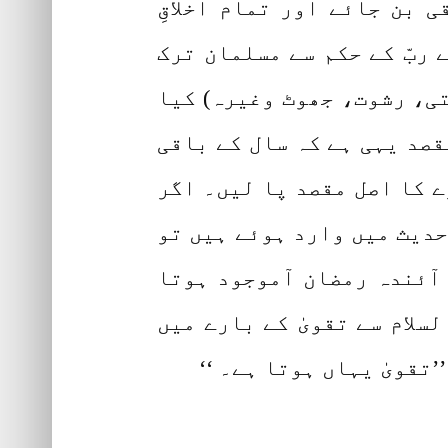
 بن جائے اور تمام اخلاقِ
 ربّ کے حکم سے مسلمان ترک
تی، رشوت، جھوٹ وغیرہ) کیا
قصد یہی ہے کہ سال کے باقی
ے کا اصل مقصد پا لیں۔ اگر
حدیث میں وارد ہوئے ہیں تو
ٓئندہ رمضان آموجود ہوتا
سلام سے تقویٰ کے بارے میں
’تقویٰ یہاں ہوتا ہے۔ ‘‘