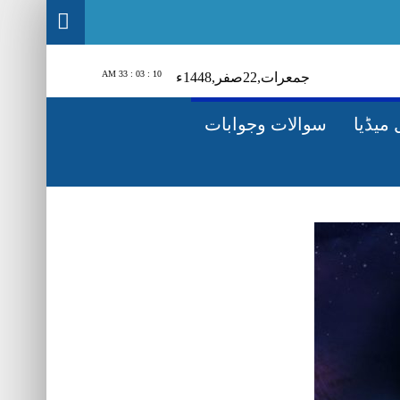
10 : 03 : 35 AM
جمعرات‬‮,
22
صفر‬,
1448ء
میڈیا
سوالات وجوابات