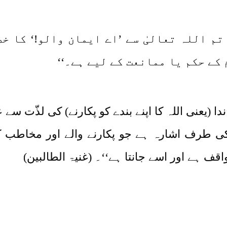
تم اللہ تعالیٰ سے ’اے ایمان والو!‘ کا خ
 کے حکم یا ممانعت کے لیے ہے۔‘‘
 (یعنی اللہ کا اپنے بندے کو پکارنے) کی لذّت س
 کی طرف اشارہ ہے جو پکارنے والے اور مخاطب 
 ہے اور اسے جانتا ہے‘‘۔ (غنیۃ الطالبین)