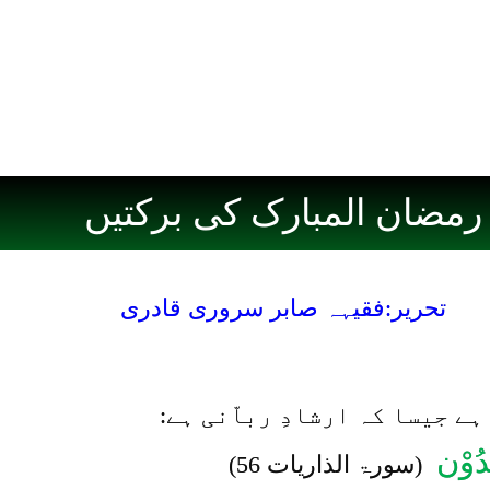
رمضان المبارک کی برکتیں
تحریر:فقیہہ صابر سروری قادری
ے جیسا کہ ارشادِ رباّنی ہے:
بُدُوْن
(سورۃ الذاریات 56)