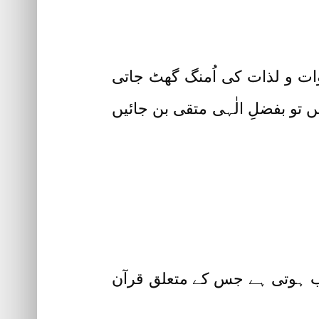
ات و لذات کی اُمنگ گھٹ جاتی
 تو بفضلِ الٰہی متقی بن جائیں
ب ہوتی ہے جس کے متعلق قرآن