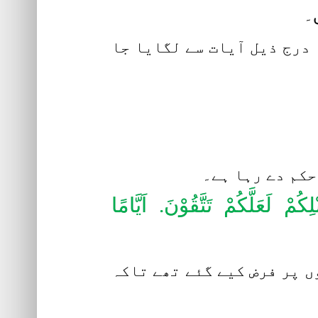
ں۔
درج ذیل آیات سے لگایا جا
حکم دے رہا ہے۔
مْ لَعَلَّکُمْ تَتَّقُوْنَ. اَیَّامًا
ں پر فرض کیے گئے تھے تاکہ