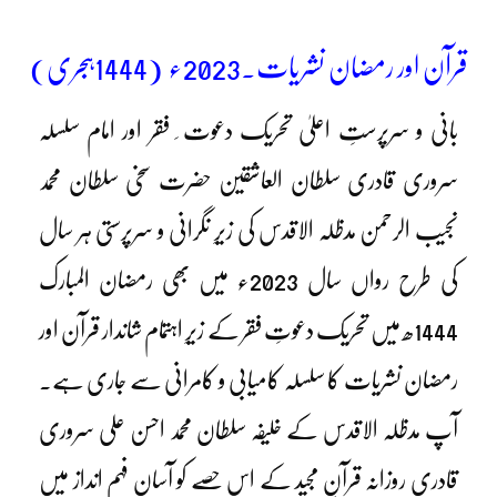
قرآن اور رمضان نشریات۔2023ء (1444ہجری)
بانی و سرپرستِ اعلیٰ تحریک دعوت ِ فقر اور امام سلسلہ
سروری قادری سلطان العاشقین حضرت سخی سلطان محمد
نجیب الرحمن مدظلہ الاقدس کی زیرِ نگرانی و سرپرستی ہر سال
کی طرح رواں سال 2023ء میں بھی رمضان المبارک
1444ھ میں تحریک دعوتِ فقر کے زیرِ اہتمام شاندار قرآن اور
رمضان نشریات کا سلسلہ کامیابی و کامرانی سے جاری ہے۔
آپ مدظلہ الاقدس کے خلیفہ سلطان محمد احسن علی سروری
قادری روزانہ قرآنِ مجید کے اس حصے کو آسان فہم انداز میں