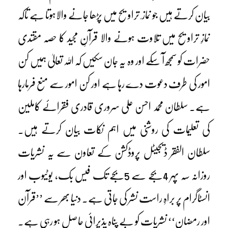
بیان کرتے ہیں جو نماز ِ تراویح میں پڑھا جانے والاہوتا ہے تاکہ
نمازِ تراویح میں تلاوت ہونے والا قرآنِ مجید کا حصہ مقتدی
حضرات کو سمجھ آ سکے اور وہ یہ جان سکیں کہ اللہ تعالیٰ ہمیں کن
امور کی طرف دعوت دے رہا ہے اور کن امور سے منع فرمارہا
ہے۔ سلطان محمد احسن علی سروری قادری فقرائے کاملین
کی تعلیمات کی روشنی میں اہم نکات بیان کرتے ہیں۔
سلطان الفقر ڈیجیٹل پروڈکشن کے تعاون سے یہ نشریات
روزانہ سہ پہر 4بجے سے 5بجے تک فیس بک، یوٹیوب اور
انسٹاگرام پر براہِ راست نشر کی جاتی ہے۔ دنیا بھر سے ’’قرآن
اور رمضان‘‘ نشریات کو بے پناہ پذیرائی حاصل ہو رہی ہے۔