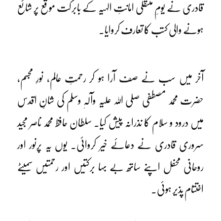
قادری نے یومِ منتقلی امانتِ الٰہیہ کے بابرکت موقع پر شائع
ہونے والی کتب کا تعارف کروایا۔
آخر میں سب نے صف آرا ہو کر رحمتِ عالم، نورِ مجسم،
حضرت محمد مصطفی صلی اللہ علیہ وآلہٖ وسلم کی شانِ اقدس
میں درود و سلام کا نذرانہ پیش کیا۔ سلطان حافظ محمد ناصر مجید
سروری قادری نے دعائے خیر کروائی۔ یوں یہ پرنور اور
روحانی محفل اپنے ساتھ بے بہا برکتیں اور رحمتیں سمیٹے
اختتام پذیر ہوئی۔