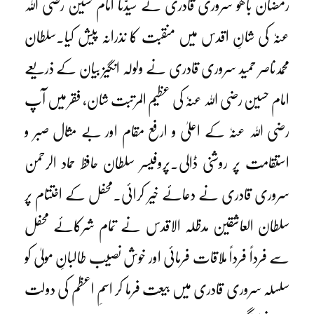
رمضان باھو سروری قادری نے سیدّنا امام حسین رضی اللہ
عنہٗ کی شانِ اقدس میں منقبت کا نذرانہ پیش کیا۔سلطان
محمدناصر حمید سروری قادری نے ولولہ انگیز بیان کے ذریعے
امام حسین رضی اللہ عنہٗ کی عظیم المرتبت شان، فقر میں آپ
رضی اللہ عنہٗ کے اعلیٰ و ارفع مقام اور بے مثال صبر و
استقامت پر روشنی ڈالی۔پروفیسر سلطان حافظ حماد الرحمن
سروری قادری نے دعائے خیر کرائی۔محفل کے اختتام پر
سلطان العاشقین مدظلہ الاقدس نے تمام شرکائے محفل
سے فرداً فرداً ملاقات فرمائی اور خوش نصیب طالبانِ مولیٰ کو
سلسلہ سروری قادری میں بیعت فرما کر اسمِ اعظم کی دولت