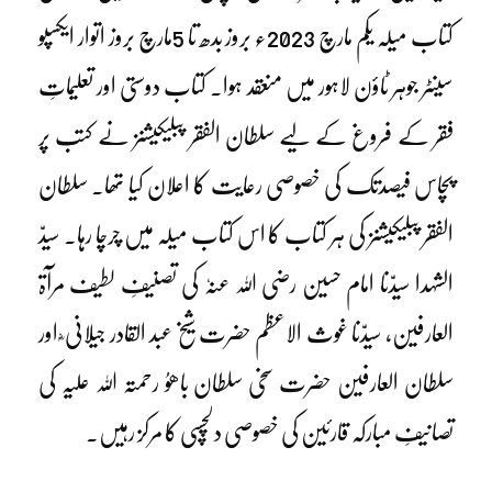
کتاب میلہ یکم مارچ 2023ء بروز بدھ تا 5مارچ بروز اتوار ایکسپو
سینٹر جوہر ٹاؤن لاہور میں منعقد ہوا۔ کتاب دوستی اور تعلیماتِ
فقر کے فروغ کے لیے سلطان الفقر پبلیکیشنز نے کتب پر
پچاس فیصدتک کی خصوصی رعایت کا اعلان کیا تھا۔ سلطان
الفقر پبلیکیشنز کی ہر کتاب کا اس کتاب میلہ میں چرچا رہا۔ سیدّ
الشہدا سیدّنا امام حسین رضی اللہ عنہٗ کی تصنیفِ لطیف مرآۃ
العارفین، سیدّنا غوث الاعظم حضرت شیخ عبد القادر جیلانی ؓ اور
سلطان العارفین حضرت سخی سلطان باھوُ رحمتہ اللہ علیہ کی
تصانیفِ مبارکہ قارئین کی خصوصی دلچسپی کا مرکز رہیں۔