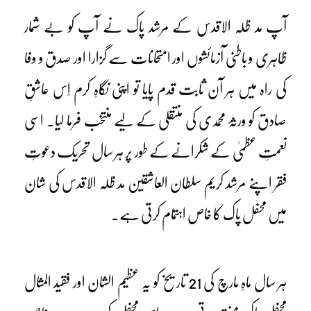
آپ مد ظلہ الاقدس کے مرشد پاک نے آپ کو بے شمار
ظاہری و باطنی آزمائشوں اور امتحانات سے گزارا اور صدق و وفا
کی راہ میں ہر آن ثابت قدم پایا تو اپنی نگاہِ کرم اِس عاشقِ
صادق کو ورثۂ محمدی کی منتقلی کے لیے منتخب فرما لیا۔ اسی
نعمتِ عظمیٰ کے شکرانے کے طور پر ہر سال تحریک دعوتِ
فقر اپنے مرشد کریم سلطان العاشقین مد ظلہ الاقدس کی شان
میں محفل پاک کا خاص اہتمام کرتی ہے۔
ہر سال ماہِ مارچ کی 21 تاریخ کو یہ عظیم الشان اور فقید المثال