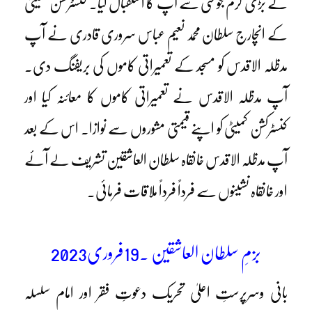
نے بڑی گرم جوشی سے آپ کا استقبال کیا۔ کنسٹرکشن کمیٹی
کے انچارج سلطان محمد نعیم عباس سروری قادری نے آپ
مدظلہ الاقدس کو مسجد کے تعمیراتی کاموں کی بریفنگ دی۔
آپ مدظلہ الاقدس نے تعمیراتی کاموں کا معائنہ کیا اور
کنسٹرکشن کمیٹی کو اپنے قیمتی مشوروں سے نوازا۔ اس کے بعد
آپ مدظلہ الاقدس خانقاہ سلطان العاشقین تشریف لے آئے
اور خانقاہ نشینوں سے فرداً فرداً ملاقات فرمائی۔
بزمِ سلطان العاشقین ۔19فروری2023
بانی وسرپرستِ اعلیٰ تحریک دعوتِ فقر اور امام سلسلہ