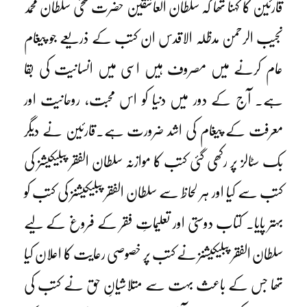
قارئین کا کہنا تھا کہ سلطان العاشقین حضرت سخی سلطان محمد
نجیب الرحمن مدظلہ الاقدس ان کتب کے ذریعے جو پیغام
عام کرنے میں مصروف ہیں اسی میں انسانیت کی بقا
ہے۔ آج کے دور میں دنیا کو اس محبت، روحانیت اور
معرفت کے پیغام کی اشد ضرورت ہے۔قارئین نے دیگر
بک سٹالز پر رکھی گئی کتب کا موازنہ سلطان الفقر پبلیکیشز کی
کتب سے کیا اور ہر لحاظ سے سلطان الفقر پبلیکیشنز کی کتب کو
بہتر پایا۔ کتاب دوستی اور تعلیماتِ فقر کے فروغ کے لیے
سلطان الفقر پبلیکیشنز نے کتب پر خصوصی رعایت کا اعلان کیا
تھا جس کے باعث بہت سے متلاشیانِ حق نے کتب کی