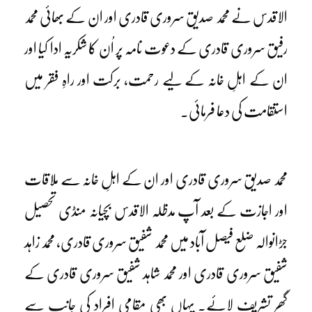
الاقدس نے محمد صدیق سروری قادری اور ان کے بھائی محمد
رفیق سروری قادری کے دعوت نامہ پر اُن کا شکریہ ادا کیا اور
ان کے اہلِ خانہ کے لیے رحمت، برکت اور راہِ فقر میں
استقامت کی دعا فرمائی۔
محمد صدیق سروری قادری اور ان کے اہلِ خانہ سے ملاقات
اور اجازت کے بعد آپ مدظلہ الاقدس بچیانہ منڈی تحصیل
جڑانوالہ ضلع فیصل آباد میں محمد شفیق سروری قادری، محمد زاہد
شفیق سروری قادری اور محمد شاہد شفیق سروری قادری کے
گھر تشریف لائے۔ یہاں بھی مقامی افراد کی جانب سے