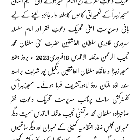
تحریک دعوتِ فقر کے زیر اہتمام تعمیر ہونے والی عظیم الشان
مسجدِ زہراؓ کے تعمیراتی کاموں کاہفتہ وار جائزہ لینے کے لیے
بانی وسرپرستِ اعلیٰ تحریک دعوتِ فقر اور امام سلسلہ
سروری قادری سلطان العاشقین حضرت سخی سلطان محمد
نجیب الرحمن مدظلہ الاقدس 18فروری2023 ء بروز ہفتہ
مسجدِ زہرؓا و خانقاہ سلطان العاشقین رنگیل پور شریف براستہ
سندر اڈہ ملتان روڈ لاہورتشریف فرما ہوئے۔ مسجدِزہراؓ کی
کنسٹرکشن سائٹ پرنائب سرپرست تحریک دعوتِ فقر
صاحبزادہ سلطان محمد مرتضیٰ نجیب مدظلہ الاقدس سمیت دیگر
ممبران مجلسِ خلفا، انتظامیہ کمیٹی کے ممبران اور دیگر ساتھیوں