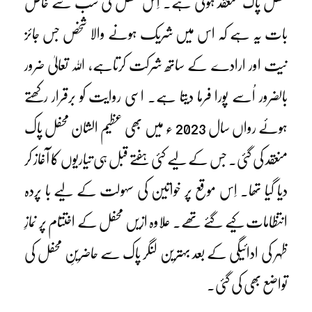
محفل پاک منعقد ہوتی ہے۔ اِس محفل کی سب سے خاص
بات یہ ہے کہ اس میں شریک ہونے والا شخص جس جائز
نیت اور ارادے کے ساتھ شرکت کرتاہے، اللہ تعالیٰ ضرور
بالضرور اُسے پورا فرما دیتا ہے۔ اسی روایت کو برقرار رکھتے
ہوئے رواں سال 2023 ء میں بھی عظیم الشان محفل پاک
منعقد کی گئی۔ جس کے لیے کئی ہفتے قبل ہی تیاریوں کا آغاز کر
دیا گیا تھا۔ اِس موقع پر خواتین کی سہولت کے لیے با پردہ
انتظامات کیے گئے تھے۔ علاوہ ازیں محفل کے اختتام پر نمازِ
ظہر کی ادائیگی کے بعد بہترین لنگر پاک سے حاضرینِ محفل کی
تواضع بھی کی گئی۔