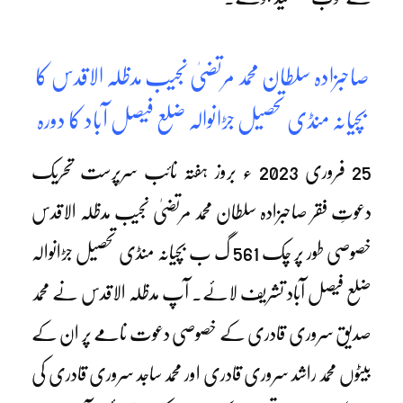
صاحبزادہ سلطان محمد مرتضیٰ نجیب مدظلہ الاقدس کا
بچیانہ منڈی تحصیل جڑانوالہ ضلع فیصل آباد کا دورہ
25 فروری 2023 ء بروز ہفتہ نائب سرپرست تحریک
دعوتِ فقر صاحبزادہ سلطان محمد مرتضیٰ نجیب مدظلہ الاقدس
خصوصی طور پر چک 561 گ ب بچیانہ منڈی تحصیل جڑانوالہ
ضلع فیصل آباد تشریف لائے۔ آپ مدظلہ الاقدس نے محمد
صدیق سروری قادری کے خصوصی دعوت نامے پر ان کے
بیٹوں محمد راشد سروری قادری اور محمد ساجد سروری قادری کی