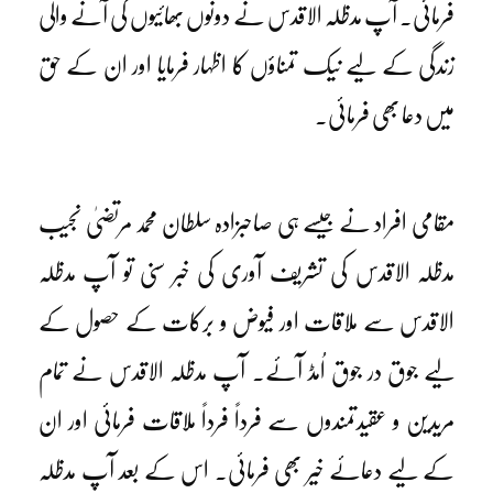
فرمائی۔ آپ مدظلہ الاقدس نے دونوں بھائیوں کی آنے والی
زندگی کے لیے نیک تمناؤں کا اظہار فرمایا اور ان کے حق
میں دعا بھی فرمائی۔
مقامی افراد نے جیسے ہی صاحبزادہ سلطان محمد مرتضیٰ نجیب
مدظلہ الاقدس کی تشریف آوری کی خبر سنی تو آپ مدظلہ
الاقدس سے ملاقات اور فیوض و برکات کے حصول کے
لیے جوق در جوق اُمڈ آئے۔ آپ مدظلہ الاقدس نے تمام
مریدین و عقیدتمندوں سے فرداً فرداً ملاقات فرمائی اور ان
کے لیے دعائے خیر بھی فرمائی۔ اس کے بعد آپ مدظلہ