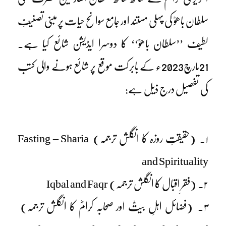
سلطان باھوؒ کی پہلی مستند اور جامع سوانح حیات پر مبنی تصنیفِ
لطیف ’’سلطان باھوؒ‘‘ کا دوسرا ایڈیشن شائع کیا ہے۔
21مارچ2023ء کے بابرکت موقع پر شائع ہونے والی کتب
کی تفصیل درج ذیل ہے:
۱۔ (حقیقتِ روزہ کا انگلش ترجمہ) Fasting – Sharia
and Spirituality
۲۔ (فقرِ اقبال کا انگلش ترجمہ) Iqbal and Faqr
۳۔ (فضائل اہلِ بیتؓ اور صحابہ کرامؓ کا انگلش ترجمہ)