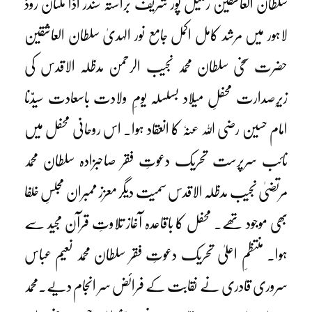
سلطان العاشقین رنگیل پور شریف براستہ سندر اڈا ملتان روڈ
لاہور میں مرشد کامل اکمل جامع نور الہدیٰ سلطان العاشقین
حضرت سخی سلطان محمد نجیب الرحمن مدظلہ الاقدس کی
زیرِصدارت محفلِ میلاد بسلسلہ یومِ ولادت باسعادت سیدّنا
امام حسین رضی اللہ عنہٗ کا انعقاد ہوا۔ اس روحانی محفل میں
نائب سرپرست تحریک دعوتِ فقر صاحبزادہ سلطان محمد
مرتضیٰ نجیب مدظلہ الاقدس سمیت دیگر معزز ممبران مجلسِ خلفا
بھی موجود تھے۔ محفل کا باقاعدہ آغاز تلاوتِ قرآن مجید سے
ہوا۔ منتظمِ اعلیٰ تحریک دعوتِ فقر سلطان محمد نعیم عباس
سروری قادری نے نقابت کے فرائض سر انجام دیے۔محمد