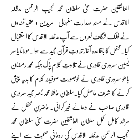
العاشقین حضرت سخی سلطان محمد نجیب الرحمن مدظلہ
الاقدس نے مسندِ صدارت سنبھالی۔ مریدین و عقیدتمندوں
نے فلک شگاف نعروں سے آپ مدظلہ الاقدس کا استقبال
کیا۔محفل کا باقاعدہ آغاز تلاوتِ قرآن مجید سے ہوا۔مولانا یاسر
یٰسین سروری قادری نے تلاوتِ کلام پاک جبکہ محمد رمضان
باھو سروری قادری نے خوبصورت صوفیانہ کلام کا ہدیہ پیش
کرنے کا شرف حاصل کیا۔سلطان حافظ محمد ناصر مجید سروری
قادری صاحب نے دعائے خیر کرائی۔ حاضرینِ محفل نے
مرشد کامل اکمل سلطان العاشقین حضرت سخی سلطان محمد
نجیب الرحمن مدظلہ الاقدس کی روحانی صحبت سے اپنے