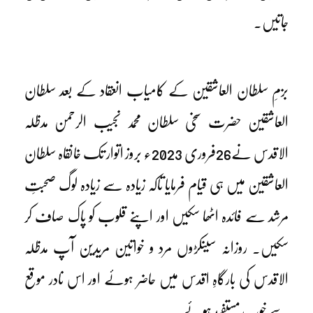
جاتیں۔
بزمِ سلطان العاشقین کے کامیاب انعقاد کے بعد سلطان
العاشقین حضرت سخی سلطان محمد نجیب الرحمن مدظلہ
الاقدس نے26فروری 2023ء بروز اتوار تک خانقاہ سلطان
العاشقین میں ہی قیام فرمایا تاکہ زیادہ سے زیادہ لوگ صحبتِ
مرشد سے فائدہ اٹھا سکیں اور اپنے قلوب کو پاک صاف کر
سکیں۔ روزانہ سینکڑوں مرد و خواتین مریدین آپ مدظلہ
الاقدس کی بارگاہِ اقدس میں حاضر ہوئے اور اس نادر موقع
سے خوب مستفید ہوئے۔