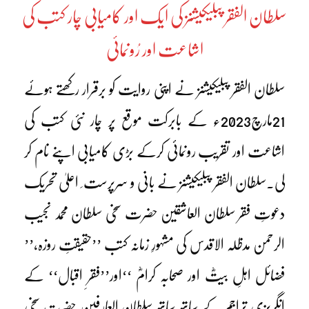
سلطان الفقر پبلیکیشنز کی ایک اور کامیابی چار کتب کی
اشاعت اور رُونمائی
سلطان الفقر پبلیکیشنز نے اپنی روایت کو برقرار رکھتے ہوئے
21مارچ2023ء کے بابرکت موقع پر چار نئی کتب کی
اشاعت اور تقریب رونمائی کرکے بڑی کامیابی اپنے نام کر
لی۔سلطان الفقر پبلیکیشنز نے بانی و سرپرست ِ اعلیٰ تحریک
دعوتِ فقر سلطان العاشقین حضرت سخی سلطان محمد نجیب
الرحمن مدظلہ الاقدس کی مشہورِ زمانہ کتب ’’حقیقتِ روزہ،’’
فضائل اہلِ بیتؓ اور صحابہ کرامؓ ‘‘اور’’فقرِ اقبال‘‘ کے
انگریزی تراجم کے ساتھ ساتھ سلطان العارفین حضرت سخی