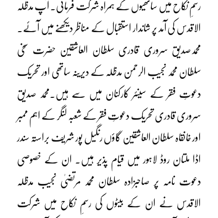
رسمِ نکاح میں ساتھیوں کے ہمراہ شرکت فرمائی۔ آپ مدظلہ
الاقدس کی آمد پر شاندار استقبال کے مناظر دیکھنے میں آئے۔
محمدصدیق سروری قادری سلطان العاشقین حضرت سخی
سلطان محمد نجیب الرحمن مدظلہ کے دیرینہ ساتھی اور تحریک
دعوتِ فقر کے سینئر کارکنان میں سے ہیں۔محمد صدیق
سروری قادری تحریک دعوتِ فقر کے شعبہ لنگر کے اہم ممبر
اور خانقاہ سلطان العاشقین گاؤں رنگیل پور شریف براستہ سندر
اڈا ملتان روڈ لاہور میں قیام پذیر ہیں۔ ان کے خصوصی
دعوت نامہ پر صاحبزادہ سلطان محمد مرتضیٰ نجیب مدظلہ
الاقدس نے ان کے بیٹوں کی رسمِ نکاح میں شرکت