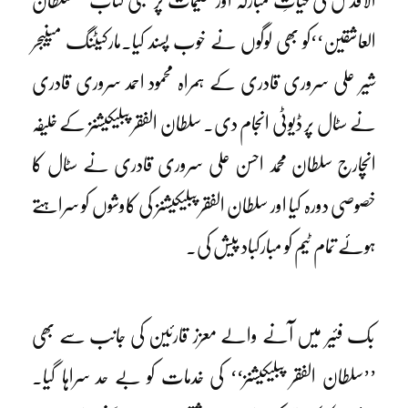
الاقدس کی حیاتِ مبارکہ اور تعلیمات پر مبنی کتاب ’’سلطان
العاشقین‘‘کو بھی لوگوں نے خوب پسند کیا۔مارکیٹنگ مینیجر
شیر علی سروری قادری کے ہمراہ محمود احمد سروری قادری
نے سٹال پر ڈیوٹی انجام دی۔ سلطان الفقر پبلیکیشنز کے خلیفہ
انچارج سلطان محمد احسن علی سروری قادری نے سٹال کا
خصوصی دورہ کیا اور سلطان الفقر پبلیکیشنز کی کاوشوں کو سراہتے
ہوئے تمام ٹیم کو مبارکباد پیش کی۔
بک فئیر میں آنے والے معزز قارئین کی جانب سے بھی
’’سلطان الفقر پبلیکیشنز‘‘ کی خدمات کو بے حد سراہا گیا۔