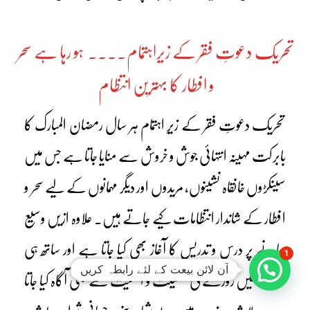
تحریک دعوتِ فقر کے زیرِاہتمام۔۔۔۔ ہو رہا ہے سحر
و افطار کا بہترین انتظام
تحریک دعوتِ فقر کے زیرِ اہتمام ہر سال رمضان المبارک کا
بابرکت مہینہ انتہائی جوش و خروش سے منایا جاتا ہے جس میں
سینکڑوں خانقاہ نشینوں، مریدوں اور دیگر مہمانوں کے لیے سحر و
افطار کے شاندار انتظامات کیے جاتے ہیں۔ علاوہ ازیں وسیع
پیمانے پر درس و تدریس کا آغاز بھی کیا جاتا ہے اور ساتھ ہی
1
آن لائن بیعت کے لئے رابطہ کریں
ساتھ انہیں روزے کی فضیلت و اہمیت سے بھی آگاہ کیا جاتا