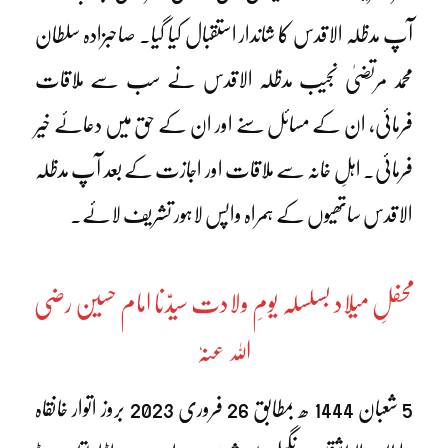
آپ مدظلہ الاقدس کا شاندار استقبال کیا گیا۔ صاحبزادہ سلطان
محمد مرتضیٰ نجیب مدظلہ الاقدس نے سب سے ملاقات
فرمائی، ان کے مسائل سنے اور ان کے حق میں دعائے خیر
فرمائی۔ اہلِ خانہ سے ملاقات اور اجازت کے بعد آپ مدظلہ
الاقدس ساتھیوں کے ہمراہ واپس لاہور تشریف لائے۔
محفلِ میلاد بسلسلہ یومِ ولادت سیدّنا امام حسین رضی
اللہ عنہٗ
5 شعبان 1444 ھ بمطابق 26 فروری 2023 بروز اتوار خانقاہ