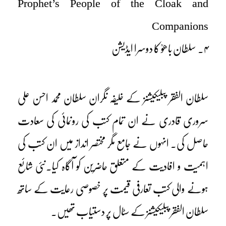
Prophet’s People of the Cloak and
Companions
۴۔ سلطان باھوؒ کا دوسرا ایڈیشن
سلطان الفقر پبلیکیشنز کے خلیفہ نگران سلطان محمد احسن علی
سروری قادری نے ان تمام کتب کی رونمائی کی سعادت
حاصل کی۔ انہوں نے جامع مگر مختصر انداز میں ان کتب کی
اہمیت و افادیت کے متعلق حاضرین کو آگاہ کیا۔نئی شائع
ہونے والی کتب تعارفی قیمت پر خصوصی رعایت کے ساتھ
سلطان الفقر پبلیکیشنز کے سٹال پر دستیاب تھیں۔