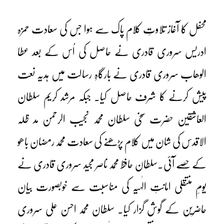
محفل کا آغاز تلاوتِ کلام پاک سے ہوا جس کی سعادت حمزہ
ادریس سروری قادری نے حاصل کی اُس کے بعد عطا
الوھاب سروری قادری نے بارگاہِ رسالت میں ہدیہ نعت
پیش کرنے کا شرف حاصل کیا۔ جبکہ مرشد کریم سلطان
العاشقین حضرت سخی سلطان محمد نجیب الرحمن مد ظلہ
الاقدس کی شان میں کلام پڑھنے کی سعادت محمد رمضان باھو
کے حصے آئی۔سلطان حافظ محمد ناصر مجید سروری قادری نے
یومِ منتقلی امانتِ الٰہیہ کی مناسبت سے خوبصورت بیان
حاضرین کے گوش گزار کیا۔ سلطان محمد احسن علی سروری