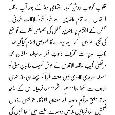
قلوب کوخوب روشن کیا۔ اختتامی دعا کے بعد آپ مدظلہ
الاقدس نے تمام حاضرین سے فرداً فرداً ملاقات فرمائی۔
محفل کے اختتام پر حاضرینِ محفل کی خصوصی لنگر سے تواضع
کی گئی۔خواتین کے لیے پردے کا خصوصی اہتمام کیا گیا تھا۔
نائب سرپرست تحریک دعوتِ فقر صاحبزادہ سلطان محمد
مرتضیٰ نجیب مدظلہ الاقدس نے خوش نصیب طالبانِ مولیٰ کو
سلسلہ سروری قادری میں بیعت فرما کر پہلے ہی روز سنہری
حروف سے لکھا ہوا ’’اسمِ اعظم‘‘ عطا فرمایا۔ اس کے ساتھ
ساتھ مشق مرقومِ وجودیہ اور سلطان الاذکار ھوُ جیسی لازوال
نعمتیں عطا فرمائیں جو کسی دوسرے سلسلے میں عطا نہیں کی