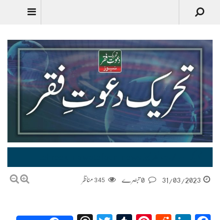
Urdu
تحریک دعوتِ فقر نیوز tehreek-dawatefaqr-news
31/03/2023
0 تبصرے
345
مناظر