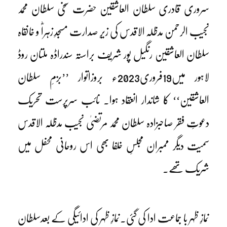
سروری قادری سلطان العاشقین حضرت سخی سلطان محمد
نجیب الرحمن مدظلہ الاقدس کی زیرِ صدارت مسجدِ زہراؓ و خانقاہ
سلطان العاشقین رنگیل پور شریف براستہ سندراڈہ ملتان روڈ
لاہور میں19فروری2023ء بروزاتوار ’’بزمِ سلطان
العاشقین‘‘ کا شاندار انعقاد ہوا۔ نائب سرپرست تحریک
دعوتِ فقر صاحبزادہ سلطان محمد مرتضیٰ نجیب مدظلہ الاقدس
سمیت دیگر ممبران مجلسِ خلفا بھی اس روحانی محفل میں
شریک تھے۔
نمازِ ظہر با جماعت ادا کی گئی۔نمازِ ظہر کی ادائیگی کے بعدسلطان