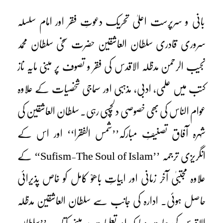
بانی و سرپرست اعلیٰ تحریک دعوتِ فقر اور امام سلسلہ
سروری قادری سلطان العاشقین حضرت سخی سلطان محمد
نجیب الرحمن مدظلہ الاقدس کی فقر و تصوف پر مبنی مایہ ناز
کتب میں علمی، ادبی، مذہبی اور سماجی شخصیات کے علاوہ
عوام الناس کی بھی خصوصی دلچسپی رہی۔ سلطان العاشقین کی
شہرہ آفاق تصنیفِ مبارکہ’’شمس الفقرا‘‘ اور اس کے
انگریزی ترجمہ ’’Sufism-The Soul of Islam‘‘ کے
علاوہ مجتبیٰ آخر زمانی اور ابیاتِ باھوؒ کامل کو خاص پذیرائی
حاصل ہوئی۔ ادارہ کی جانب سے سلطان العاشقین مدظلہ