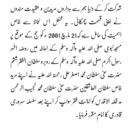
شرکت کر کے دنیا بھر سے ہزاروں مریدین و عقیدت مندوں
نے اپنی قسمت چمکائی۔ یہ محفل اس لحاظ سے خاص
اہمیت کی حامل ہے کہ21 مارچ 2001 ء کو حج کے موقع پر
مسجدنبوی صلی اللہ علیہ وآلہٖ وسلم کے احاطہ میں روضہ اطہر
رسول اکرم صلی اللہ علیہ وآلہٖ وسلم کے روبرو سلطان الفقر ششم
حضرت سخی سلطان محمد اصغر علی رحمتہ اللہ علیہ نے اپنے مرید
ِخاص سلطان العاشقین حضرت سخی سلطان محمد نجیب الرحمن
مد ظلہ الاقدس کو امانتِ فقر سونپ کر اپنے بعد سلسلہ سروری
قادری کا امام مقرر فرمایا۔