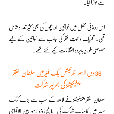
سے نوازا گیا۔
اس روحانی محفل میں خواتین اور بچوں کی بھی کثیر تعداد شامل
تھی۔ تحریک دعوتِ فقر کی جانب سے خواتین کے لیے
خصوصی طور پر باپردہ انتظامات کیے گئے تھے۔
36ویں لاہور انٹرنیشل بک فئیرمیں سلطان الفقر
پبلیکیشنز کی بھرپور شرکت
سلطان الفقر پبلیکیشنز نے لاہور کے سب سے بڑے کتاب
میلہ میں کامیاب شرکت کی۔ پانچ روزہ لاہور بین الاقوامی