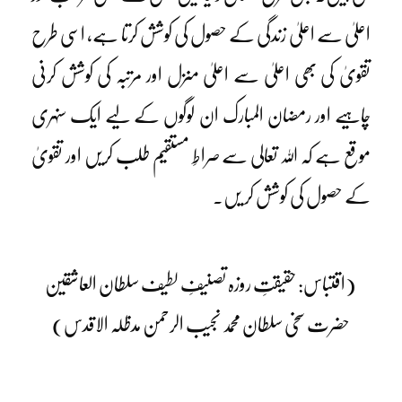
اعلیٰ سے اعلیٰ زندگی کے حصول کی کوشش کرتا ہے، اسی طرح
تقویٰ کی بھی اعلیٰ سے اعلیٰ منزل اور مرتبہ کی کوشش کرنی
چاہیے اور رمضان المبارک ان لوگوں کے لیے ایک سنہری
موقع ہے کہ اللہ تعالی سے صراطِ مستقیم طلب کریں اور تقویٰ
کے حصول کی کوشش کر یں۔
(اقتباس: حقیقتِ روزہ تصنیفِ لطیف سلطان العاشقین
حضرت سخی سلطان محمد نجیب الرحمن مدظلہ الاقدس)