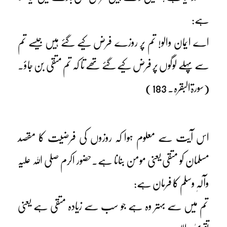
ہے:
اے ایمان والو! تم پر روزے فرض کیے گئے ہیں جیسے تم
سے پہلے لوگوں پر فرض کیے گئے تھے تا کہ تم متقی بن جاؤ۔
(سورۃالبقرہ۔ 183)
اس آیت سے معلوم ہوا کہ روزوں کی فرضیت کا مقصد
مسلمان کو متقی یعنی مومن بنانا ہے۔حضور اکرم صلی اللہ علیہ
وآلہٖ وسلم کا فرمان ہے:
تم میں سے بہتر وہ ہے جو سب سے زیادہ متقی ہے یعنی