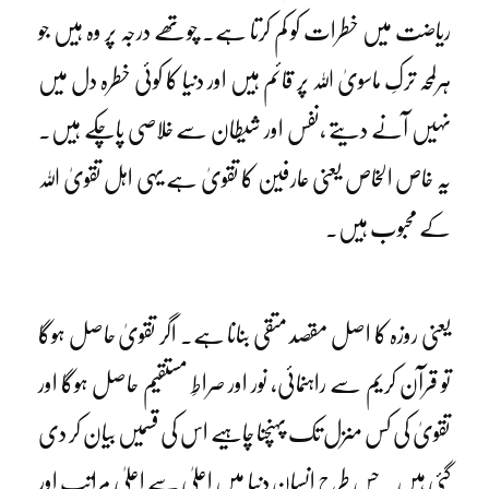
ریاضت میں خطرات کو کم کرتا ہے۔ چوتھے درجہ پر وہ ہیں جو
ہرلمحہ ترکِ ماسویٰ اللہ پر قائم ہیں اور دنیا کا کوئی خطرہ دل میں
نہیں آنے دیتے ،نفس اور شیطان سے خلاصی پاچکے ہیں۔
یہ خاص الخاص یعنی عارفین کا تقویٰ ہے یہی اہل تقویٰ اللہ
کے محبوب ہیں۔
یعنی روزہ کا اصل مقصد متقی بنانا ہے۔ اگر تقویٰ حاصل ہوگا
تو قرآن کریم سے راہنمائی، نور اور صراطِ مستقیم حاصل ہوگا اور
تقویٰ کی کس منزل تک پہنچنا چاہیے اس کی قسمیں بیان کر دی
گئی ہیں۔ جس طرح انسان دنیا میں اعلیٰ سے اعلیٰ مراتب اور