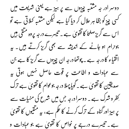
دوسر ادر جہ مشتبہ چیزوں سے پر ہیز ہے یعنی شریعت میں
کسی چیز کو بظا ہر حلال کر دیا گیا ہے لیکن مشتبہ کہلاتی ہے تو
اس سے گریزصلحا کا تقویٰ ہے۔ تیسرے درجہ پروہ متقی ہیں
جوحرام ہو جانے کے اندیشہ سے بھی گریز کرتے ہیں۔ یہ
اتقیاء کا درجہ ہے۔ چوتھا درجہ ان چیزوں سے گریز کا ہے جن
سے عبادات و اطاعت پر قوت حاصل نہیں ہوتی یہ
صدیقین کا تقویٰ ہے۔ گویا پہلا درجہ جوعوام کا تقویٰ ہے ترک
ِکفر و شرک ہے۔ دوسرا درجہ جس میں شرع کی منہیات سے
پر ہیز اور گناہ کے ترک کرنے کا حکم ہے، یہ متقیوں کا تقویٰ
ہے۔ تیسرے درجے پر خواص کا تقویٰ ہے جو عبادات و