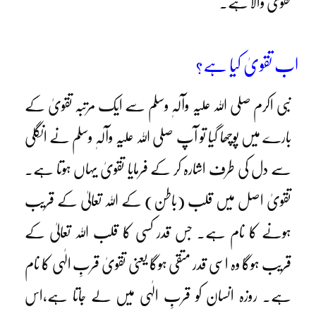
تقویٰ والا ہے۔
اب تقویٰ کیا ہے؟
نبی اکرم صلی اللہ علیہ وآلہٖ وسلم سے ایک مرتبہ تقویٰ کے
بارے میں پوچھا گیا تو آپ صلی اللہ علیہ وآلہٖ وسلم نے انگلی
سے دل کی طرف اشارہ کر کے فرمایا تقویٰ یہاں ہوتا ہے۔
تقویٰ اصل میں قلب (باطن) کے اللہ تعالیٰ کے قریب
ہونے کا نام ہے۔ جس قدر کسی کا قلب اللہ تعالیٰ کے
قریب ہوگا وہ اسی قدر متقی ہوگا یعنی تقویٰ قربِ الٰہی کا نام
ہے۔ روزہ انسان کو قربِ الٰہی میں لے جاتا ہے،اس