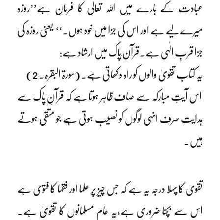
عبادت کے بارے میں اللہ تعالی کا فرمان ہے’’روزہ
میرے لیے ہے اور اس کی جزا میں خود ہوں۔‘‘ یعنی روزہ کی
جزا قربِ الٰہی ہے۔قرآن ِپاک میں ارشاد ہے:
یہ کتاب تقویٰ والوں کو راہ دکھاتی ہے۔ (سورۃ البقرہ۔ 2)
اس آیتِ مبارکہ سے صاف ظاہر ہوتا ہے کہ قرآنِ پاک سے
ہدایت صرف انہی لوگوں کو نصیب ہوتی ہے جو متقی ہوتے
ہیں۔
تقوی کا پہلا درجہ یہ ہے کہ جس چیز پر علما اور فقہا کا فتوی ہے
اس سے بچنا ضروری ہے،یہ عام مسلمانوں کا تقویٰ ہے۔