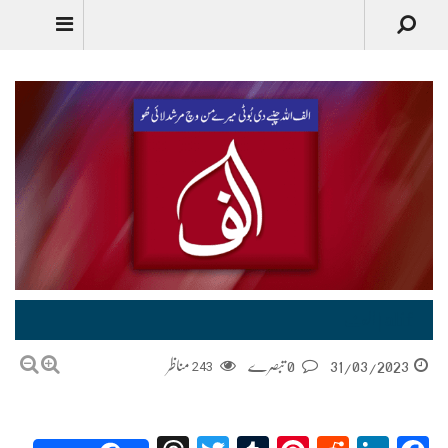
alif | الف
31/03/2023
0 تبصرے
243
مناظر