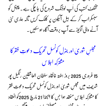
مختلف کتب کی اَپ لوڈنگ شروع کی جا چکی ہے۔ چینل کو
سبسکرائب کر کے بیل آئیکون پر کلک کریں تاکہ ہماری نئی
آنے والی آڈیوز سے آپ بروقت آگاہ ہو سکیں۔
مجلسِ شوریٰ اور جنرل کونسل تحریک دعوتِ فقرکا
مشترکہ اجلاس
15 فروری 2025 بروز ہفتہ خانقاہ سلطان العاشقین رنگیل پور
شریف میں مجلسِ شوریٰ اور جنرل کونسل تحریک دعوتِ فقر
کا مشترکہ اجلاس منعقد ہوا جس کا ایجنڈا 21 مارچ 2025کو انعقاد