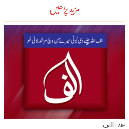
مزید پڑھیں
Alif | الف