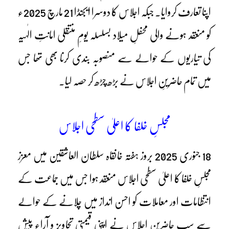
اپنا تعارف کروایا۔ جبکہ اجلاس کا دوسرا ایجنڈا 21 مارچ 2025ء
کو منعقد ہونے والی محفلِ میلاد بسلسلہ یومِ منتقلی امانتِ الٰہیہ
کی تیاریوں کے حوالے سے منصوبہ بندی کرنا بھی تھا جس
میں تمام حاضرینِ اجلاس نے بڑھ چڑھ کر حصہ لیا۔
مجلسِ خلفا کا اعلیٰ سطحی اجلاس
18 جنوری 2025 بروز ہفتہ خانقاہ سلطان العاشقین میں معزز
مجلسِ خلفا کا اعلیٰ سطحی اجلاس منعقد ہوا جس میں جماعت کے
انتظامات اور معاملات کو احسن انداز میں چلانے کے حوالے
سے سب حاضرینِ اجلاس نے اپنی قیمتی تجاویز و آراء پیش