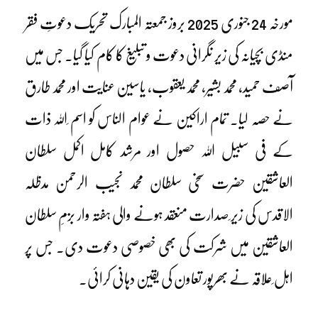
مورخہ 24 جنوری 2025 بروز جمعتہ المبارک تحریک دعوتِ فقر
منڈی بچیانہ کی زیر نگرانی دعوت و تبلیغ کا کام کیا گیا۔ جس میں
آصف حمید، محمد بشیر، محمد یعقوب، یاسین عنایت اور محمد طارق
نے حصہ لیا۔ تمام اراکین نے عوام الناس کو اسم ِاللہ ذات
کے فی سبیل اللہ حصول اور مرشد کامل اکمل سلطان
العاشقین حضرت سخی سلطان محمد نجیب الرحمن مدظلہ
الاقدس کی زیر ِصدارت منعقد ہونے والی ہفتہ وار بزمِ سلطان
العاشقین میں شرکت کی بھی خصوصی دعوت دی۔ جس پر
اہل ِعلاقہ نے بھرپور تعاون کی یقین دہانی کرائی۔