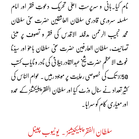
نام کیا۔بانی و سرپرستِ اعلیٰ تحریک دعوتِ فقر اور امام
سلسلہ سروری قادری سلطان العاشقین حضرت سخی سلطان
محمد نجیب الرحمن مدظلہ الاقدس کی فقر و تصوف پر مبنی
تصانیف، سلطان العارفین حضرت سخی سلطان باھوؒ اور سیدّنا
غوث الاعظم حضرت شَیخ عبدالقادر جیلانیؓ کی نادر و نایاب کتب
50% تک کی خصوصی رعایت پر موجود رہیں۔ عوام الناس کی
کثیر تعداد نے سٹال وزٹ کیا اور سلطان الفقر پبلیکشنز کے عمدہ
اور معیاری کام کو سراہا۔
سلطان الفقر پبلیکیشنز ۔ یو ٹیوب چینل