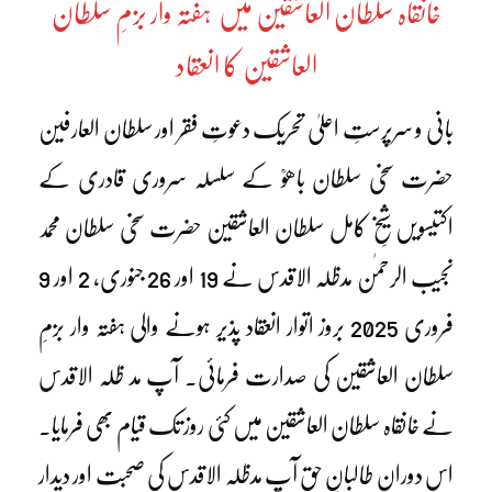
خانقاہ سلطان العاشقین میں ہفتہ وار بزمِ سلطان
العاشقین کا انعقاد
بانی و سرپرستِ اعلیٰ تحریک دعوتِ فقر اور سلطان العارفین
حضرت سخی سلطان باھوؒ کے سلسلہ سروری قادری کے
اکتیسویں شیخِ کامل سلطان العاشقین حضرت سخی سلطان محمد
نجیب الرحمٰن مدظلہ الاقدس نے 19 اور 26 جنوری، 2 اور 9
فروری 2025 بروز اتوار انعقاد پذیر ہونے والی ہفتہ وار بزمِ
سلطان العاشقین کی صدارت فرمائی۔ آپ مد ظلہ الاقدس
نے خانقاہ سلطان العاشقین میں کئی روز تک قیام بھی فرمایا۔
اس دوران طالبانِ حق آپ مدظلہ الاقدس کی صحبت اور دیدار