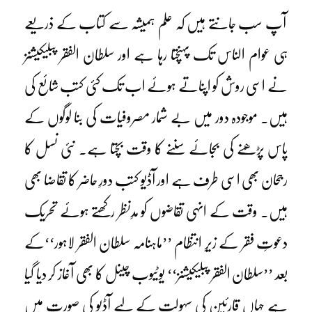
آپ سب جانتے ہیں کہ علم ہمیشہ سے کتاب کے ذریعے
ہی عوام الناس تک پہنچتا رہا ہے اور سلطان الفقر پبلیکیشنز
نے اسی روش کو اپناتے ہوئے اب تک کئی کتب شائع کی
ہیں۔ موجودہ دور میں بے شمار مصروفیات کی بنا لوگوں کے
پاس پڑھنے کی بجائے سننے کا وقت بچتا ہے۔ نئی نسل کا
رجحان بھی اسی طرف ہے اور آڈیو کتب دورِ حاضر کا تقاضا بھی
ہیں۔ وقت کے انہی تقاضوں کو مدِنظر رکھتے ہوئے تحریک
دعوتِ فقر کے زیرِ انتظام ’’ماہنامہ سلطان الفقر لاہور‘‘کے
بعد ’’سلطان الفقر پبلیکیشنز‘‘ یوٹیوب چینل کا بھی آغاز کر دیا گیا
ہے جہاں قارئین کی سہولت کے لیے آڈیو کی صورت میں