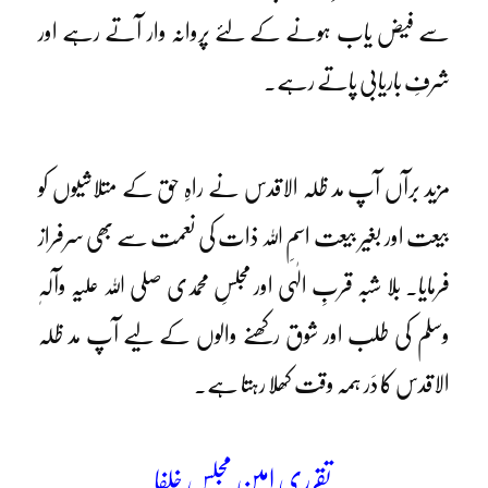
سے فیض یاب ہونے کے لئے پروانہ وار آتے رہے اور
شرفِ باریابی پاتے رہے۔
مزید برآں آپ مد ظلہ الاقدس نے راہِ حق کے متلاشیوں کو
بیعت اور بغیر بیعت اسمِ اللہ ذات کی نعمت سے بھی سرفراز
فرمایا۔ بلا شبہ قربِ الٰہی اور مجلسِ محمدی صلی اللہ علیہ وآلہٖ
وسلم کی طلب اور شوق رکھنے والوں کے لیے آپ مد ظلہ
الاقدس کا دَر ہمہ وقت کھلا رہتا ہے۔
تقرری امین مجلسِ خلفا