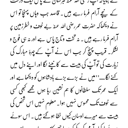
نے بتایا کہ آپ رضی اللہ عنہٗ قبرستان کے پاس ایک درخت
کے نیچے آرام فرما رہے ہیں۔ قاصد جب وہاں پہنچا تو اس
نے دیکھا کہ حضرت عمر رضی اللہ عنہٗ بے خوف و خطر زمین پر
آرام فرما رہے ہیں۔ نہ تخت و تاج پاس ہے اور نہ ہی فوج و
لشکر۔ قریب پہنچ کر جب اس نے آپؓ کےچہرۂ مبارک کی
زیارت کی تو آپؓ کی ہیبت سے کانپنے لگا اور اپنے دل میں
کہنے لگا ـــ’’میں نے بڑے بڑے بادشاہوں کو دیکھا ہے اور
ایک عمر تک سلطانوں کا ہم نشین رہا ہوں مجھے کبھی کسی
سے خوف تک محسوس نہیں ہوا۔ معلوم نہیں اس شخص کی
ہیبت سے میرے اوسان کیوں خطا ہو گئے ہیں۔ اس سوئے