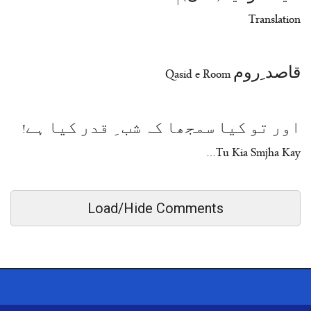
Translation
قاصد ِروم Qasid e Room
اور تو کیا سمجھا کہ شب ِ قدر کیا ہے!
Tu Kia Smjha Kay…
Load/Hide Comments