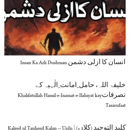
انسان کا ازلی دشمن Insan Ka Azli Dushman
خلیفۃ اللہ، حامل ِامانت ِالٰہیہ کے
تصرفاتKhalifatullah Hamil-e-Inamat-e-Ilahiyat kay
Tasarufaat
کلید التوحید (کلاں) | Kaleed ul Tauheed Kalan – Urdu