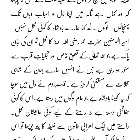
کہ وہ کہاں ہے تاکہ میں اپنا مال و اسباب وہاں تک
پہنچائوں۔ لوگوں نے کہا ہمارے بادشاہ کا کوئی محل نہیں۔
امیر المومنین حضرت عمر رضی اللہ عنہٗ کا محل تو ان کی جان
پاک ہے جو اللہ تعالیٰ کے تعلقِ خاص اور تجلیاتِ قرب سے
منور ہو رہی ہے جس نے انہیں سارے جہان کے شاہی
محلات سے مستغنی کر دیا ہے۔ قاصدِروم نے دل میں سوچا
کہ یہ کیسا بادشاہ ہے جو عام لوگوں میں رہتا ہے، اس کا کوئی
حفاظتی دستہ ہے نہ رہنے کے لیے کوئی عالیشان محل۔
راستے میں ایک اعرابی خاتون سے خلیفہ کا پتہ پوچھا تو اس