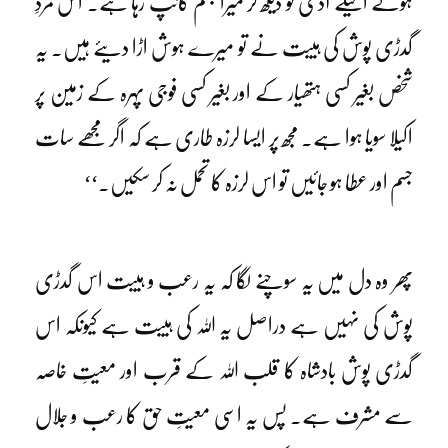
ہوئے اکیلے آدمی کو دیکھ کر میرا جسم کانپ رہا ہے۔ اس مردِ
گدڑی پوش کی ہیبت نے تو میرے ہوش اڑا دیئے ہیں۔ یہ
شخص بغیر کسی ہتھیار کے اور بغیر کسی فوجی پہرہ کے زمین پر
اکیلا سویا ہوا ہے۔ مجھ پر ایسا لرزہ طاری ہے کہ اگر مجھے سات
جسم اور عطا ہو جائیں تو اس لرزہ کا تحمل نہ کر سکیں۔‘‘
پھر وہ دل میں یہ سوچنے لگا کہ یہ رعب و ہیبت اس گدڑی
پوش کی نہیں ہے دراصل یہ اللہ کی ہیبت ہے کیونکہ اس
گدڑی پوش بادشاہ کا قلب اللہ کے قرب اور معیتِ خاصہ
سے مشرف ہے۔ پس یہ اسی معیتِ حق کا رعب و جلال