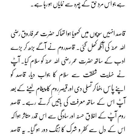
ہے جو اس مردِ حق کے چہرہ سے نمایاں ہو رہا ہے۔
قاصد انہیں سوچوں میں کھویا ہوا تھا کہ حضرت عمر فاروق رضی
اللہ عنہٗ کی آنکھ کھل گئی۔ قاصدِروم نے آگے بڑھ کر بڑے
ادب کے ساتھ حضرت عمر رضی اللہ عنہٗ کو سلام کیا۔ آپؓ
نے نہایت شفقت سے سلام کا جواب دیا، قاصد کو
پاس
اپنے
بٹھا کر تسلی دی اور قیصرِ روم کا پیغام لینے کے بعد
آپؓ اس کے ساتھ معرفت کی باتیں کرتے رہے۔ قاصدِ
روم آپؓ کے اخلاقِ حسنہ اور سادگی سے اس قدر متاثر ہوا کہ
اس کے دل سے کفر و شرک کا زنگ دور ہو گیا۔ یہ قاصد