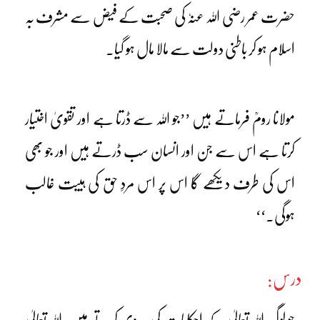
حضرت عمر رضی اللہ عنہٗ کی صحبت کے فیض سے مشرف بہ
اسلام ہو کر باطنی دولت سے مالا مال ہو گیا۔
مولانا رومؒ فرماتے ہیں ’’جو اللہ سے ڈرتا ہے اور تقویٰ اختیار
کرتا ہے اس سے جن اور انسان سب ڈرتے ہیں اور جو بھی
اس کی طرف دیکھے گا اس پر اس مردِ حق کی ہیبت غالب
ہوگی۔‘‘
درس:
جو لوگ اللہ تعالیٰ کے احکامات کی پیروی کرتے ہیں، اللہ تعالیٰ