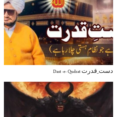
دست ِقدرت Dast -e- Qudrat