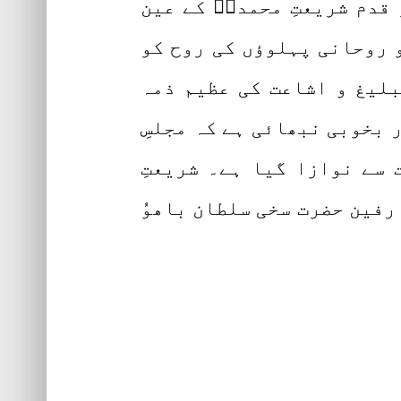
قدم شریعتِ محمدیؐ کے عین
 روحانی پہلوؤں کی روح کو
بلیغ و اشاعت کی عظیم ذمہ
ر بخوبی نبھائی ہے کہ مجلسِ
ت سے نوازا گیا ہے۔ شریعتِ
رفین حضرت سخی سلطان باھوُ