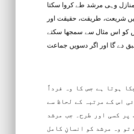
منازل وہی مرشد طے کروا سکتا
ہیں شریعت، طریقت، حقیقت اور
س کو اس مثال سے سمجھا سکتے
بق دے گا اور اگر دسویں جماعت
ا ہوتا ہے جس کا وہ فرداً
ی اس کے مرتبہ کے لحاظ سے
 پر کسی اور طرح۔ جب مرشد
تو وہ مرشد کو انسانِ کامل