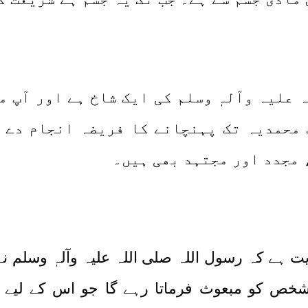
 علیہ وآلہٖ وسلم کی ایک شاخ ہے اور آپ م
ِ محمدیہ تک پہنچانے کا فریضہ انجام دے ر
 مجدد اور مجتہد بھی ہیں۔
ہے کہ رسول اللہ صلی اللہ علیہ وآلہٖ وسلم نے
شخص کو مبعوث فرماتا رہے گا جو اس کے لیے 