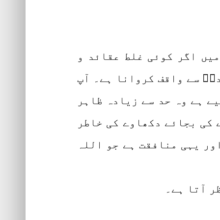
میں اگر کوئی غلط عقائد و
یؐ سے واقف کروانا ہے۔ آپ
یے ہے وہ حد سے زیادہ ظاہر
ے کی بجائے دکھاوے کی خاطر
اور یہی منافقت ہے جو اللہ
 آتا ہے۔