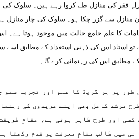
راہِ فقر کی منازل طے کروا رہے ہیں۔ سلوک کی 
 ان منازل سے گزر چکا ہو۔ سلوک کی چار منازل 
مات کا علم جامع حالت میں موجود ہوتا ہے۔ ا
 تو استاد اس کی ذہنی استعداد کے مطابق اسے س
کے مطابق اس کی رہنمائی کرے گا۔
طور پر ہر گریڈ کا علم اور تجربہ سمو چک
طرح مرشد کامل بھی اپنے مریدوں کی رہنمائ
 کسی اور طرح ظاہر ہوتی ہے، مقامِ طریقت
نی میں طالب مقامِ معرفت پر قدم رکھتا ہے 