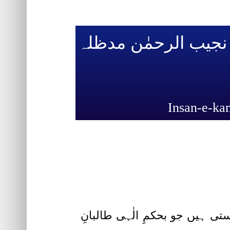
جیب الرحمٰن مدظلہ
ہیں جو بحکمِ الٰہی طالبانِ