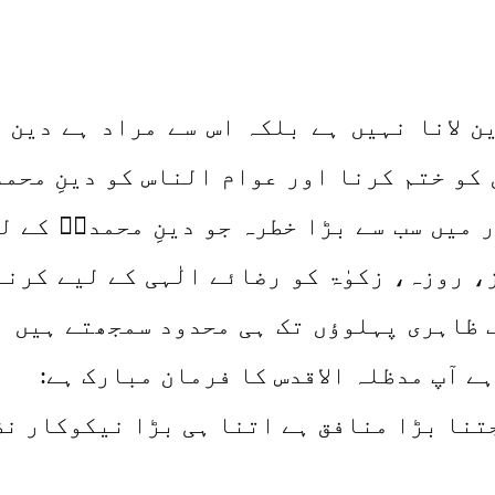
 لانا نہیں ہے بلکہ اس سے مراد ہے دین 
کو ختم کرنا اور عوام الناس کو دینِ محمد
 میں سب سے بڑا خطرہ جو دینِ محمدیؐ کے ل
 روزہ، زکوٰۃ کو رضائے الٰہی کے لیے کرن
 ظاہری پہلوؤں تک ہی محدود سمجھتے ہیں 
 آپ مدظلہ الاقدس کا فرمان مبارک ہے:
تنا بڑا منافق ہے اتنا ہی بڑا نیکوکار نظر