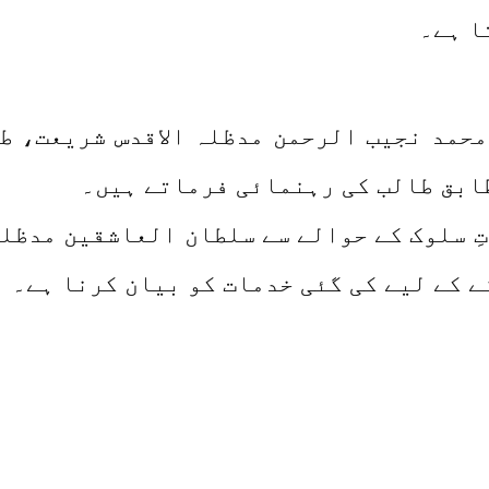
ا ہے۔
حمد نجیب الرحمن مدظلہ الاقدس شریعت، ط
طابق طالب کی رہنمائی فرماتے ہیں۔
ِ سلوک کے حوالے سے سلطان العاشقین مدظلہ 
نے کے لیے کی گئی خدمات کو بیان کرنا ہے۔