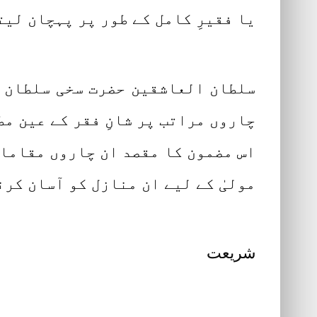
یا فقیرِ کامل کے طور پر پہچان لیت
سلطان العاشقین حضرت سخی سلطان م
چاروں مراتب پر شانِ فقر کے عین م
اس مضمون کا مقصد ان چاروں مقامات
مولیٰ کے لیے ان منازل کو آسان کر
شریعت