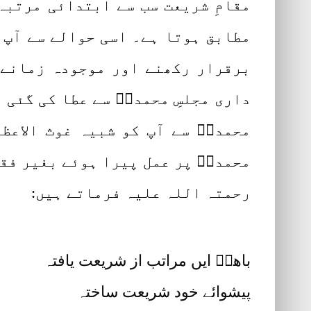
مقامِ شریعت سب سے ابتدائی مرتبہ
مطابق ہوتا ہے۔ اسی حوالے سے آپ 
برقرار رکھنے اور موجودہ زمانے 
داری مجلسِ محمدیؐ سے عطا کی گئی ہ
محمدیؐ سے آپ کو شبیہ غوث الاعظم
محمدیؐ پر عمل پیرا ہوئے بغیر فقر
رحمتہ اللہ علیہ فرماتے ہیں:
باھوؒ ایں مراتب از شریعت یافتہ
پیشوائے خود شریعت ساختہ