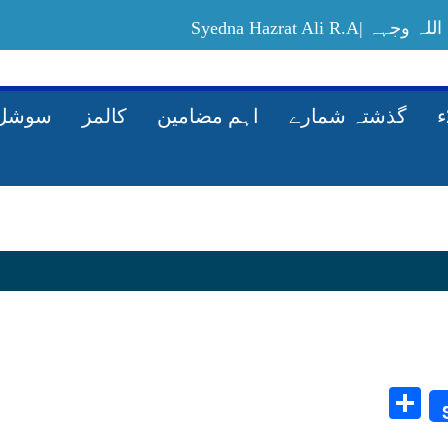
Syedna Hazrat Ali
Allah-ki-rah-mein-maal-kharach-karney-ka
گذشتہ شمارے
اہم مضامین
کالمز
سوشل 
Share