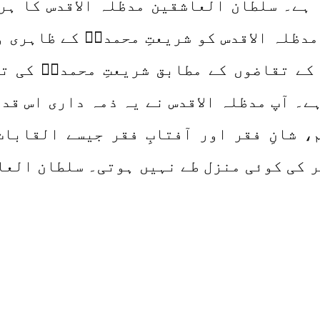
 ہے۔ سلطان العاشقین مدظلہ الاقدس کا ہر 
مدظلہ الاقدس کو شریعتِ محمدیؐ کے ظاہری و
کے تقاضوں کے مطابق شریعتِ محمدیؐ کی ت
ے۔ آپ مدظلہ الاقدس نے یہ ذمہ داری اس قد
، شانِ فقر اور آفتابِ فقر جیسے القابا
 کی کوئی منزل طے نہیں ہوتی۔ سلطان العا