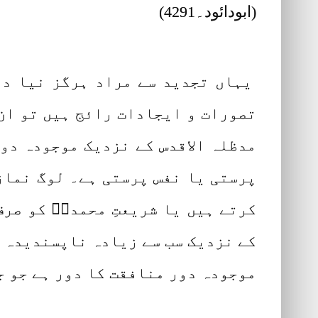
(ابودائود۔4291)
یہاں تجدید سے مراد ہرگز نیا دین
تصورات و ایجادات رائج ہیں تو ان 
مدظلہ الاقدس کے نزدیک موجودہ دور
پرستی یا نفس پرستی ہے۔ لوگ نماز،
کرتے ہیں یا شریعتِ محمدیؐ کو صرف
کے نزدیک سب سے زیادہ ناپسندیدہ ہے
موجودہ دور منافقت کا دور ہے جو ج