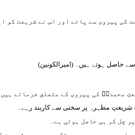
 کی پیروی سے پائے اور اس نے شریعت کو اپ
ے حاصل ہوتے ہیں۔ (امیرالکونین)
تِ محمدیؐ کی پیروی کے متعلق فرماتے ہیں:
 شریعتِ مطہرہ پر سختی سے کاربند رہے۔
ر چل کر ہی حاصل ہوتی ہے۔
مادی جسم سے ہے۔ جب تک یہ جسم ہے شریعت کی