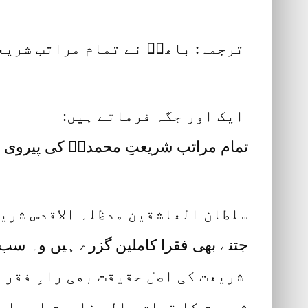
ترجمہ: باھوؒ نے تمام مراتب شریعت
ایک اور جگہ فرماتے ہیں:
تمام مراتب شریعتِ محمدیؐ کی پیروی س
سلطان العاشقین مدظلہ الاقدس شریع
جتنے بھی فقرا کاملین گزرے ہیں وہ سب
شریعت کی اصل حقیقت بھی راہِ فقر پ
شریعت کا تعلق عالمِ ناسوت اور اس 