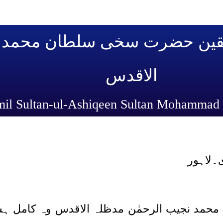
شقین حضرت سخی سلطان محمد ن
الاقدس
۔لاہور
د نجیب الرحمٰن مدظلہ الاقدس وہ کامل ہستی 