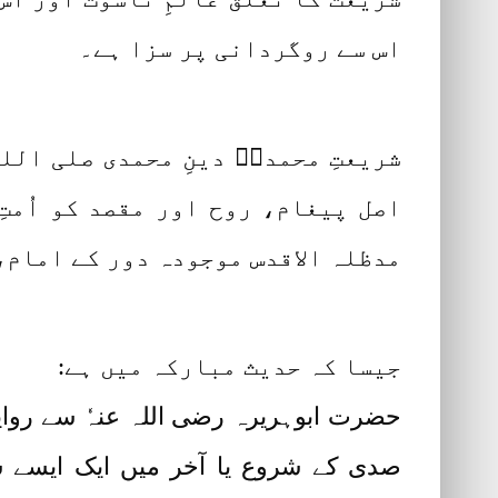
اس سے روگردانی پر سزا ہے۔
شریعتِ محمدیؐ دینِ محمدی صلی اللہ
اصل پیغام، روح اور مقصد کو اُمت
مدظلہ الاقدس موجودہ دور کے امام،
جیسا کہ حدیث مبارکہ میں ہے:
حضرت ابوہریرہ رضی اللہ عنہٗ سے روایت 
صدی کے شروع یا آخر میں ایک ایسے 