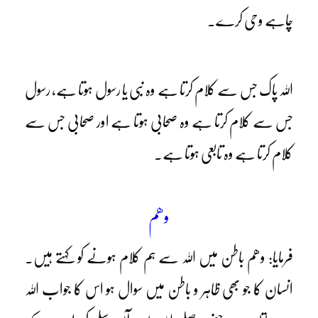
چاہے وحی کرے۔
اللہ پاک جس سے کلام کرتا ہے وہ نبی یا رسول ہوتا ہے، رسول
جس سے کلام کرتا ہے وہ صحابی ہوتا ہے اور صحابی جس سے
کلام کرتا ہے وہ تابعی ہوتا ہے۔
وھم
فرمایا: وھم باطن میں اللہ سے ہم کلام ہونے کو کہتے ہیں۔
انسان کا جو بھی ظاہر و باطن میں سوال ہو اس کا جواب اللہ