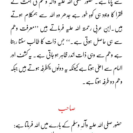
سے پاتا ہے۔ حضور صلی اللہ علیہ وآلہٖ وسلم کی امت کے
فقرا کا وجود ہی کوہِ طور ہے جدھر وہ اللہ سے ہمکلام ہوتے
ہیں۔ابنِ عربی رحمتہ اللہ علیہ فرماتے ہیں ’’معرفت وھم
سے ہی حاصل ہوتی ہے۔‘‘ جس ذات کا طالب سنتا رہتا
ہے وھم سے وہی ذات اندر ظاہر ہو جاتی ہے۔ یہ کشف اور
الہام سے اعلیٰ ہوتا ہے کیونکہ یہ دونوں یکطرفہ ہوتے ہیں جبکہ
وھم دو طرفہ ہوتا ہے۔
صاحب
حضور صلی اللہ علیہ وآلہٖ وسلم کے بارے میں اللہ فرماتا ہے: