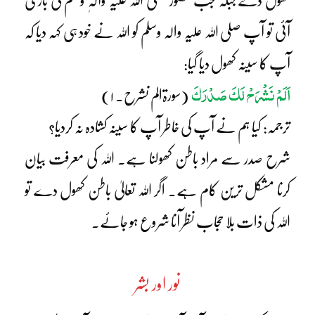
کھول دے جبکہ جب حضور صلی اللہ علیہ وآلہٖ وسلم کی باری
آئی تو آپ صلی اللہ علیہ والہ وسلم کو اللہ نے خود ہی کہہ دیا کہ
آپ کا سینہ کھول دیا گیا:
اَلَمْ نَشْرَحْ لَکَ صَدْرَکَ
(سورۃالم نشرح۔ ۱)
ترجمہ: کیا ہم نے آپ کی خاطر آپ کا سینہ کشادہ نہ کردیا؟
شرح صدر سے مراد باطن کھولنا ہے۔ اللہ کی معرفت بیان
کرنا مشکل ترین کام ہے۔ اگر اللہ تعالیٰ باطن کھول دے تو
اللہ کی ذات بلا حجاب نظر آنا شروع ہو جائے۔
نور اور بشر