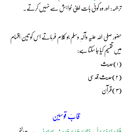
ترجمہ: اور وہ کوئی بات اپنی خواہش سے نہیں کرتے۔
حضور صلی اللہ علیہ وآلہٖ وسلم جو کلام فرماتے اس کو تین اقسام
میں تقسیم کیا جا سکتا ہے:
(۱)حدیث
(۲)حدیث ِقدسی
(۳)قرآن
قابَ قوسین