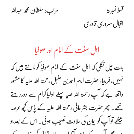
قسط نمبر 5 مرتب: سلطان محمد عبداللہ
اقبال سروری قادری
اہلِ سنت کے امام اور صوفیا
بات چل نکلی کہ اہلِ سنت کے امام صوفیا کو مانتے ہیں کہ
نہیں، فرمایا: حضرت امام احمد بن حنبل رحمتہ اللہ علیہ کا مشہور
واقعہ ہے کہ آپ رحمتہ اللہ علیہ پہلے اولیا کرام سے دور رہتے
تھے۔ پھر حضرت بشر حافی رحمتہ اللہ علیہ کے پاس کچھ عرصہ
بیٹھے تو آپ کو ایمان کی حلاوت نصیب ہوئی۔ اس کے بعد جو