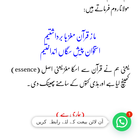
مولانا روم فرماتے ہیں:
ما ز قرآن مغز ہا برداشتیم
استخوان پیشِ سگاں انداختیم
یعنی ہم نے قرآن سے اسکا مغز یعنی اصل (essence)
کھینچ لیا ہے اور ہڈی کتوں کے سامنے پھینک دی۔
(جاری ہے)
1
آن لائن بیعت کے لئے رابطہ کریں