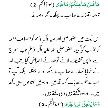
مَا ضَلَّ صَاحِبُکُمْ وَ مَا غَوٰی
(سورۃ النجم۔2)
ترجمہ: تمہارے صاحب نہ بہکے نہ گمراہ ہوئے۔
اس آیت میں حضور صلی اللہ علیہ وآلہٖ وسلم کو’’صاحب‘‘کہہ
کر مخاطب کیا گیا۔ حضور صلی اللہ علیہ وآلہٖ وسلم جب معراج
سے واپس تشریف لائے تو کفار نے اعتراض کیا۔ تب اللہ
نے فرمایا تمہارے صاحب نہ بہکے اور نہ بھٹکے۔ بلکہ آپ تو
میرے حکم سے بات کرتے ہیں اور جو میں کہتا ہوں وہی کہتے
ہیں۔ اور جو دیکھتے ہیں وہی کہتے ہیں۔
وَ مَا یَنْطِقُ عَنِ الْہَوٰی
(سورۃ النجم۔ 3)