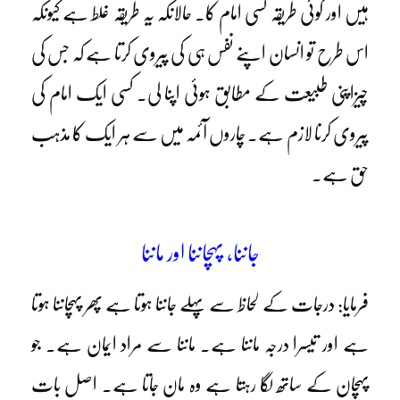
ہیں اور کوئی طریقہ کسی امام کا۔ حالانکہ یہ طریقہ غلط ہے کیونکہ
اس طرح تو انسان اپنے نفس ہی کی پیروی کرتا ہے کہ جس کی
چیزاپنی طبیعت کے مطابق ہوئی اپنا لی۔ کسی ایک امام کی
پیروی کرنا لازم ہے۔ چاروں آئمہ میں سے ہر ایک کا مذہب
حق ہے۔
جاننا، پہچاننا اور ماننا
فرمایا: درجات کے لحاظ سے پہلے جاننا ہوتا ہے پھر پہچاننا ہوتا
ہے اور تیسرا درجہ ماننا ہے۔ ماننا سے مراد ایمان ہے۔ جو
پہچان کے ساتھ لگا رہتا ہے وہ مان جاتا ہے۔ اصل بات