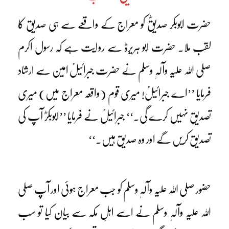
حضرت ابوبکر صدیقؓ کو معراج کے واقعے سے ہی صدیق کا
لقب ملا۔ حضرت ابو ہریرہؓ سے روایت ہے کہ رسول اکرم
صلی اللہ علیہ وآلہٖ وسلم نے حضرت جبرائیلؑ امین سے ارشاد
فرمایا ’’اے جبرائیلؑ! میری قوم (واقعہ معراج میں) میری
تصدیق نہیں کرے گی۔‘‘ جبرائیلؑ نے فرمایا ’’ابوبکرؓ آپ کی
تصدیق کریں گے اور وہ صدیق ہیں۔‘‘
حضور صلی اللہ علیہ وآلہٖ وسلم کو جب معراج ہوئی اور آپ صلی
اللہ علیہ وآلہٖ وسلم نے اسے اہلِ مکہ سے بیان کیا تو سب