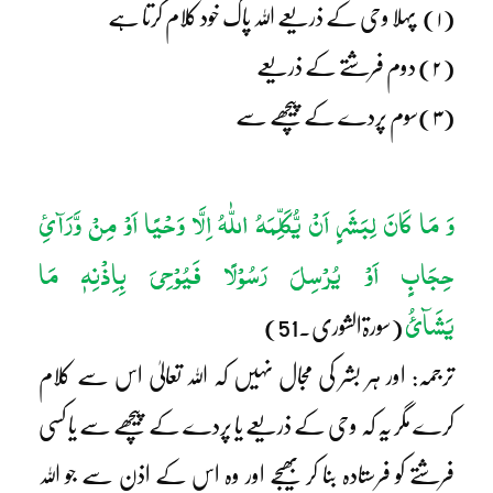
(۱) پہلا وحی کے ذریعے اللہ پاک خود کلام کرتا ہے
(۲) دوم فرشتے کے ذریعے
(۳)سوم پردے کے پیچھے سے
وَ مَا کَانَ لِبَشَرٍ اَنْ یُّکَلِّمَہُ اللّٰہُ اِلَّا وَحْیًا اَوْ مِنْ وَّرَآیِٔ
حِجَابٍ اَوْ یُرْسِلَ رَسُوْلًا فَیُوْحِیَ بِاِذْنِہٖ مَا
یَشَآئُ
(سورۃالشوری۔51)
ترجمہ: اور ہر بشر کی مجال نہیں کہ اللہ تعالیٰ اس سے کلام
کرے مگر یہ کہ وحی کے ذریعے یا پردے کے پیچھے سے یا کسی
فرشتے کو فرستادہ بنا کر بھیجے اور وہ اس کے اذن سے جو اللہ