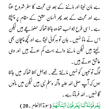
ہے مان لینا اور ماننے کے بعد ہی محبت کا سفر شروع ہوتا
ہے اور محبت کے بعد پھر انسان عشق کے مقام پر پہنچتا
ہے۔ اسی طرح ابو لہب تھا وہ جانتا تھا کہ حضورؐ سچے ہیں لیکن
اس نے مانا نہیں۔ جان تو ہر کوئی لیتا ہے اور کچھ پہچان بھی
لیتے ہیں لیکن ماننے والے بہت کم ہوتے ہیں اور وہی
عاشق ہوتے ہیں۔
لوگ تو نبیوں کو نہیں مانتے تھے۔ ابوجہل کہتا تھا کہ میں جانتا
ہوں کہ آپ صلی اللہ علیہ وآلہٖ وسلم نبی ہیں لیکن میں مانوں
گا نہیں۔ اللہ فرماتا ہے۔
یَعْرِفُوْنَہٗ کَمَا یَعْرِفُوْنَ اَبْنَآئَہُمْ
(سورۃ الانعام ۔20)