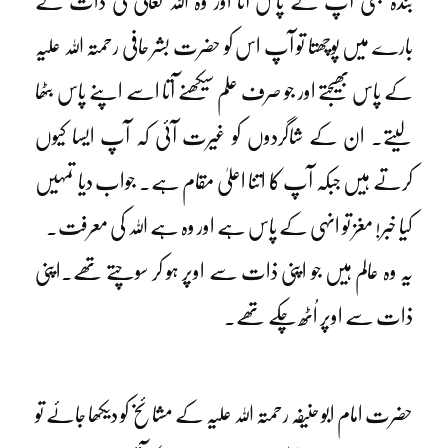
بندہ بھی آپ کے پاس آتا اور وہ اللہ تعالیٰ کی ذات کے
بارے میں پوچھتا تو آپ اس کو حضرت بشر حافی رحمتہ اللہ علیہ
کے پاس بھیجتے اور جو صرف علم سیکھنے آتا اسے اپنے پاس بٹھا
لیتے۔ ان کے شاگردوں کو غیرت آئی کہ آپ ایسا کیوں
کرتے ہیں جبکہ آپ کا اتنا اعلیٰ مقام ہے۔ جواب دیا تمہیں
کیا خبر! مغز تو انہی کے پاس ہے اور وہ ہے اللہ کی معرفت۔
یہ وہ عالم ہیں جو اپنی ذات سے اوپر ہو کر سوچتے تھے۔اپنی
ذات سے اوپر اُٹھ چکے تھے۔
حضرت امام ابو حنیفہ رحمتہ اللہ علیہ کے مشائخ کو دیکھا جائے تو