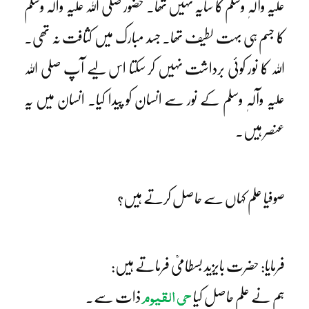
علیہ وآلہٖ وسلم کا سایہ نہیں تھا۔ حضور صلی اللہ علیہ والہ وسلم
کا جسم ہی بہت لطیف تھا۔ جسد مبارک میں کثافت نہ تھی۔
اللہ کا نور کوئی برداشت نہیں کر سکتا اس لیے آپ صلی اللہ
علیہ وآلہٖ وسلم کے نور سے انسان کو پیدا کیا۔ انسان میں یہ
عنصر ہیں۔
صوفیا علم کہاں سے حاصل کرتے ہیں؟
فرمایا: حضرت بایزید بسطامیؒ فرماتے ہیں:
حی القیوم
ہم نے علم حاصل کیا
ذات سے۔