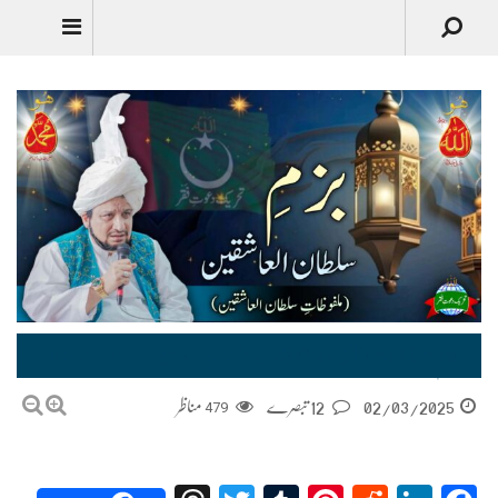
Urdu
بزمِ سلطان العاشقین (ملفوظات سلطان العاشقین) Bazm-e-Sultan-Ul-Ashiqeen
02/03/2025
12 تبصرے
479
مناظر