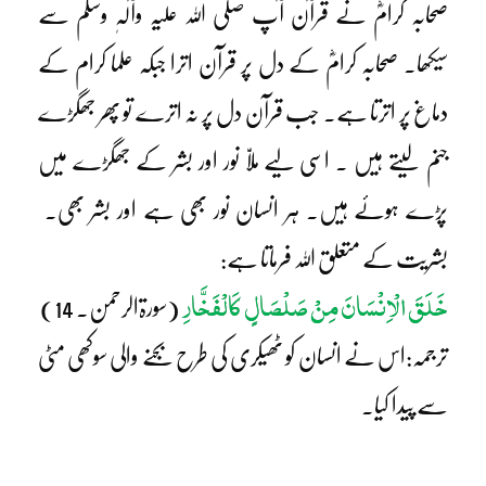
صحابہ کرامؓ نے قرآن آپ صلی اللہ علیہ وآلہٖ وسلم سے
سیکھا۔ صحابہ کرامؓ کے دل پر قرآن اترا جبکہ علما کرام کے
دماغ پر اترتا ہے۔ جب قرآن دل پر نہ اترے تو پھر جھگڑے
جنم لیتے ہیں ۔ اسی لیے ملّا نور اور بشر کے جھگڑے میں
پڑے ہوئے ہیں۔ ہر انسان نور بھی ہے اور بشر بھی۔
بشریت کے متعلق اللہ فرماتا ہے:
خَلَقَ الْاِنْسَانَ مِنْ صَلْصَالٍ کَالْفَخَّارِ
(سورۃالرحمن۔ 14)
ترجمہ:اس نے انسان کو ٹھیکری کی طرح بجنے والی سوکھی مٹی
سے پیدا کیا۔