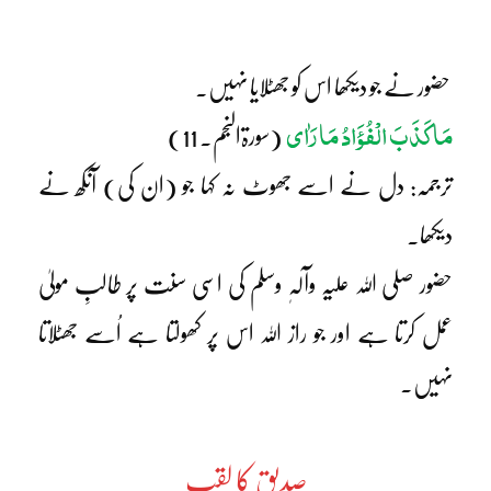
حضور نے جو دیکھا اس کو جھٹلایا نہیں۔
مَا کَذَبَ الْفُؤَادُ مَا رَاٰی
(سورۃالنجم۔ 11)
ترجمہ: دل نے اسے جھوٹ نہ کہا جو (ان کی) آنکھ نے
دیکھا۔
حضور صلی اللہ علیہ وآلہٖ وسلم کی اسی سنت پر طالبِ مولیٰ
عمل کرتا ہے اور جو راز اللہ اس پر کھولتا ہے اُسے جھٹلاتا
نہیں۔
صدیق کا لقب