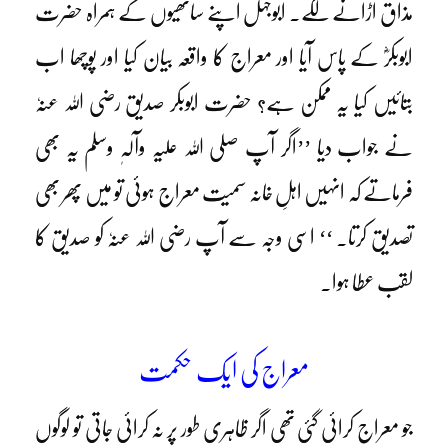
مذاق اڑانے لگے۔ ابوجہل اپنے ساتھیوں کے ہمراہ حضرت
ابوبکرؓ کے پاس آیا اور معراج کا واقعہ بیان کیا اور پوچھا اب
بتائیں کیا یہ ممکن ہے؟ حضرت ابوبکر صدیق رضی اللہ عنہٗ
نے جواب دیا ’’اگر آپ صلی اللہ علیہ وآلہٖ وسلم یہ بھی
فرماتے کہ انہیں اہلِ خانہ سمیت معراج ہوئی تو میں پھر بھی
تصدیق کرتا۔ ‘‘ اسی وجہ سے آپ رضی اللہ عنہٗ کو صدیق کا
لقب عطا ہوا۔
معراج کی ایک حکمت
جو معراج کرائی گئی تھی اگر ظاہری طور پر نہ کرائی جاتی تو لوگوں