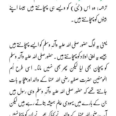
ترجمہ: وہ اس (نبیؐ) کو ویسے ہی پہچانتے ہیں جیسا اپنے
بیٹوں کو پہچانتے ہیں۔
یعنی یہ لوگ حضور صلی اللہ علیہ وآلہٖ وسلم کو ایسے پہچانتے ہیں
جیسے یہ اپنی اولاد کو پہچانتے ہیں۔ حضورصلی اللہ علیہ وآلہٖ وسلم
کو پہچان بھی لیا لیکن پھر بھی نہیں مانا۔ اسی طرح اُم
المومنین حضرت صفیہ رضی اللہ عنہا کے والد اور چچا یہ بات
جانتے تھے کہ حضور صلی اللہ علیہ وآلہٖ وسلم وہی رسول ہیں
جن کے بارے میں یہودی عالم ہمیشہ بتاتے رہے ہیں لیکن
آپ رضی اللہ عنہا کے والد نے کہا کہ ہم نے ان کو ماننا نہیں