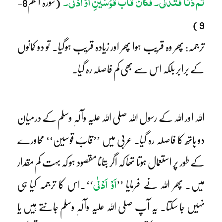
ثُمَّ دَنَا فَتَدَلّٰی۔ فَکَانَ قَابَ قَوْسَیْنِ اَوْ اَدْنٰی۔
(سورۃ النجم8-
9)
ترجمہ: پھر وہ قریب ہوا پھر اور زیادہ قریب ہوگیا۔ تو دو کمانوں
کے برابر بلکہ اس سے بھی کم فاصلہ رہ گیا۔
اللہ اور اللہ کے رسول اللہ صلی اللہ علیہ وآلہٖ وسلم کے درمیان
دو ہاتھ کا فاصلہ رہ گیا۔ عربی میں ’’قابَ قوسین‘‘ محاورے
کے طور پر استعمال ہوتا تھا کہ اگر بتانا مقصود ہو کہ بہت کم مقدار
اَوْ اَدْنٰی
میں۔ پھر اللہ نے فرمایا ’’
‘‘۔اس کا ترجمہ کیا ہی
نہیں جا سکتا۔ یہ آپ صلی اللہ علیہ وآلہٖ وسلم جانتے ہیں یا