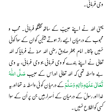
وحی فرمائی۔
یعنی اللہ نے اپنے حبیبؐ کے ساتھ گفتگو فرمائی۔ محب و
محبوب کے درمیان ایسے راز ہوتے ہیںجن کو ان کے سوا کوئی
نہیں جانتا۔ امام جعفر صادق رضی اللہ عنہٗ نے فرمایا کہ اللہ
تعالیٰ نے اپنے بندے کو وحی فرمائی جو وحی فرمائی، یہ وحی
صَلَّی اللّٰہُ
بے واسطہ تھی کہ اللہ تعالیٰ اوراس کے حبیب
تَعَالٰی عَلَیْہِ وَاٰلِہٖ وَسَلَّمَ
کے درمیا ن کو ئی واسطہ نہ تھا اور یہ
خدا اور رسولؐ کے درمیان کے اَسرار ہیں جن پر اُن کے سوا
کسی کو اطلاع نہیں۔