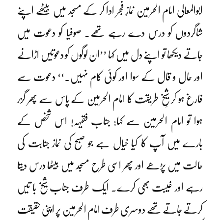
ابوالمعالی امام الحرمین نمازِ فجر ادا کر کے مسجد میں بیٹھے اپنے
شاگردوں کو درس دے رہے تھے۔ صوفیا کو دعوت میں
جاتے دیکھا تو اپنے دل میں کہا ’’ان لوگوں کو دعوتیں اڑانے
اور حال و قال کے سوا اور کوئی کام نہیں۔‘‘ دعوت سے
فارغ ہو کر شیخِ طریقت کا امام الحرمین کے پاس سے پھر گزر
ہوا تو امام الحرمین سے کہا: جناب فقیہہ! اس شخص کے
بارے میں آپ کا کیا خیال ہے جو صبح کی نماز جنابت کی
حالت میں پڑھے اور پھر اسی طرح مسجد میں بیٹھا درس دیتا
رہے اور غیبت بھی کرے۔ ایک طرف جناب شیخ با تیں
کرتے جاتے تھے دوسری طرف امام الحرمین پر اپنی حقیقت