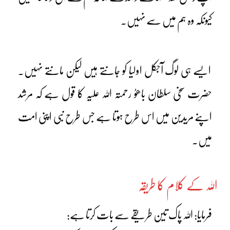
کیونکہ وہ ہم میں سے نہیں۔
ایسے ہی لوگ آجکل اولیا کو جانتے ہیں لیکن مانتے نہیں۔
حضرت سخی سلطان باھوُ رحمتہ اللہ علیہ کا قول ہے کہ مرشد
اپنے مریدین میں اس طرح ہوتا ہے جس طرح نبی اپنی امت
میں۔
اللہ کے کلام کا طریقہ
فرمایا: اللہ پاک تین طریقے سے بات کرتا ہے: