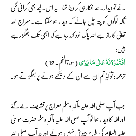
نے تو دیدار سے انکار ہی کر دینا تھا۔ یہ اس لیے بھی کرائی گئی
تاکہ لوگوں کو پتہ چل جائے کہ دیدار ہو سکتا ہے۔معراج اللہ
تعالیٰ کا راز ہے اللہ پاک خود کہہ رہا ہے کہ ابھی تک جھگڑ رہے
ہیں:
اَفَتُمٰرُوْنَہٗ عَلٰی مَا یَرٰی
(سورۃالنجم۔ 12)
ترجمہ: تو کیا تم ان سے ان کے دیکھے ہوئے پر جھگڑ تے ہو۔
جب آپ صلی اللہ علیہ وآلہٖ وسلم معراج پر تشریف لے گئے
اور اللہ کا دیدار ہوا تو آپ صلی اللہ علیہ وآلہٖ وسلم حضرت موسیٰ
علیہ السلام کی طرح بیہوش نہیں ہوئے اور نہ آپ صلی اللہ