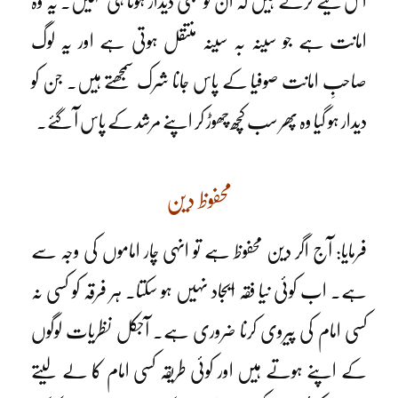
اس لیے کرتے ہیں کہ ان کو کبھی دیدار ہوتا ہی نہیں۔ یہ وہ
امانت ہے جو سینہ بہ سینہ منتقل ہوتی ہے اور یہ لوگ
صاحبِ امانت صوفیا کے پاس جانا شرک سمجھتے ہیں۔ جن کو
دیدار ہو گیا وہ پھر سب کچھ چھوڑ کر اپنے مرشد کے پاس آ گئے۔
محفوظ دین
فرمایا: آج اگر دین محفوظ ہے تو انہی چار اماموں کی وجہ سے
ہے۔ اب کوئی نیا فقہ ایجاد نہیں ہو سکتا۔ ہر فرقہ کو کسی نہ
کسی امام کی پیروی کرنا ضروری ہے۔ آجکل نظریات لوگوں
کے اپنے ہوتے ہیں اور کوئی طریقہ کسی امام کا لے لیتے