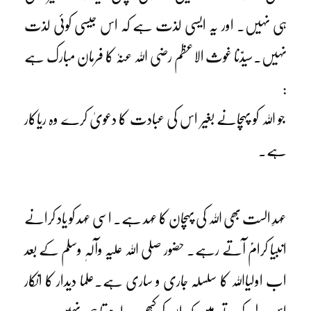
ہی نہیں۔ اور یہ ایسی لذت ہے کہ اس جیسی کوئی لذت
نہیں۔سیدّنا غوث الاعظم رضی اللہ عنہٗ کا فرمان مبارک ہے
:
جو اللہ کو پہچانے بغیر اس کی عبادت کا دعویٰ کرے وہ ریاکار
ہے۔
عہدِ الست بھی اللہ کی پہچان کا عہد ہے۔ اسی عہد کو یاد کرانے
انبیا کرامؑ آتے رہے۔ حضور صلی اللہ علیہ وآلہٖ وسلم کے بعد
اب اولیااللہ کا سلسلہ جاری و ساری ہے۔علما دیدار کا انکار