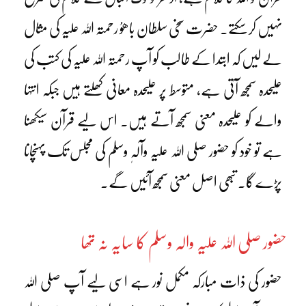
نہیں کر سکتے۔ حضرت سخی سلطان باھوُ رحمتہ اللہ علیہ کی مثال
لے لیں کہ ابتدا کے طالب کو آپ رحمتہ اللہ علیہ کی کتب کی
علیحدہ سمجھ آتی ہے، متوسط پر علیحدہ معانی کھلتے ہیں جبکہ انتہا
والے کو علیحدہ معنی سمجھ آتے ہیں۔ اس لیے قرآن سیکھنا
ہے تو خود کو حضور صلی اللہ علیہ وآلہٖ وسلم کی مجلس تک پہنچانا
پڑے گا۔ تبھی اصل معنی سمجھ آئیں گے۔
حضور صلی اللہ علیہ والہ وسلم کا سایہ نہ تھا
حضور کی ذات مبارکہ مکمل نور ہے اسی لیے آپ صلی اللہ