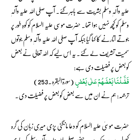
علیہ وآلہٖ وسلم بشریت سے باہر گئے۔ آپ صلی اللہ علیہ وآلہٖ
وسلم کو کچھ نہیں ہوا تھا۔ حضرت موسی علیہ السلام کو کوہِ طور پر
جوتے اتارنے کا کہا گیا جبکہ آپ صلی اللہ علیہ وآلہٖ وسلم جوتوں
سمیت تشریف لے گئے۔ یہ اس لیے کہ اللہ تعالی نے بعض
کو بعض پر فضیلت دی ہے:
فَضَّلْنَا بَعْضَہُمْ عَلٰی بَعْضٍ
(سورۃالبقرہ۔253)
ترجمہ: ہم نے ان میں سے بعض کو بعض پر فضیلت دی۔
حضرت موسیٰ علیہ السلام کو دعا مانگنی پڑی میری زبان کی گرہ