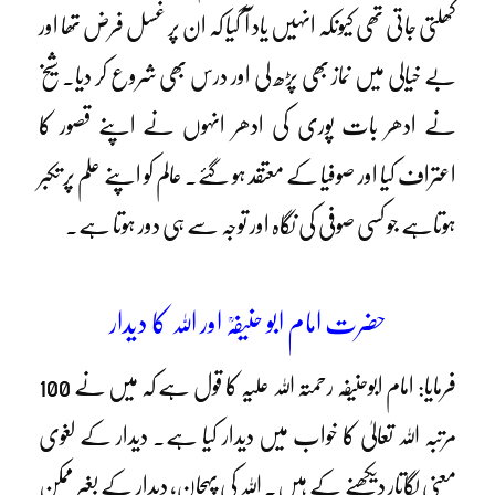
کھلتی جاتی تھی کیونکہ انہیں یاد آ گیا کہ ان پر غسل فرض تھا اور
بے خیالی میں نماز بھی پڑھ لی اور درس بھی شروع کر دیا۔ شیخ
نے ادھر بات پوری کی ادھر انہوں نے اپنے قصور کا
اعتراف کیا اور صوفیا کے معتقد ہو گئے۔ عالم کو اپنے علم پر تکبر
ہوتاہے جو کسی صوفی کی نگاہ اور توجہ سے ہی دور ہوتا ہے۔
حضرت امام ابو حنیفہؒ اور اللہ کا دیدار
فرمایا: امام ابوحنیفہ رحمتہ اللہ علیہ کا قول ہے کہ میں نے 100
مرتبہ اللہ تعالیٰ کا خواب میں دیدار کیا ہے۔ دیدار کے لغوی
معنی لگاتار دیکھنے کے ہیں۔ اللہ کی پہچان، دیدار کے بغیر ممکن