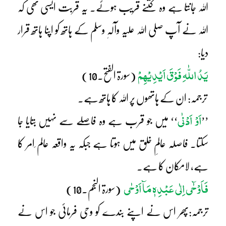
اللہ جانتا ہے وہ کتنے قریب ہوئے۔ یہ قربت ایسی تھی کہ
اللہ نے آپ صلی اللہ علیہ وآلہٖ وسلم کے ہاتھ کو اپنا ہاتھ قرار
دیا:
یَدُ اللّٰہِ فَوْقَ اَیْدِیْہِمْ
(سورۃ الفتح۔10)
ترجمہ: ان کے ہاتھوں پر اللہ کا ہاتھ ہے۔
اَوْ اَدْنٰی
’’
‘‘ میں جو قرب ہے وہ فاصلے سے نہیں بتایا جا
سکتا۔ فاصلہ عالمِ خلق میں ہوتا ہے جبکہ یہ واقعہ عالم ِامر کا
ہے، لامکان کا ہے۔
فَاَوْحٰٓی اِلٰی عَبْدِہٖ مَآ اَوْحٰی
(سورۃ النجم۔10)
ترجمہ:پھر اس نے اپنے بندے کو وحی فرمائی جو اس نے