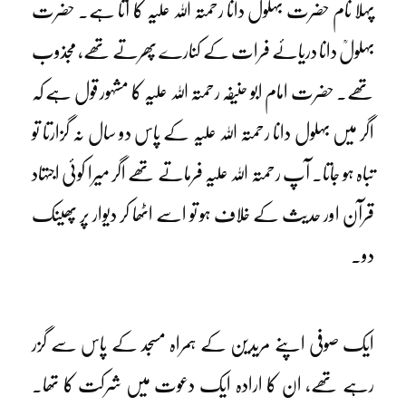
پہلا نام حضرت بہلول دانا رحمتہ اللہ علیہ کا آتا ہے۔ حضرت
بہلولؒ دانا دریائے فرات کے کنارے پھرتے تھے، مجذوب
تھے۔ حضرت امام ابو حنیفہ رحمتہ اللہ علیہ کا مشہور قول ہے کہ
اگر میں بہلول دانا رحمتہ اللہ علیہ کے پاس دو سال نہ گزارتا تو
تباہ ہو جاتا۔ آپ رحمتہ اللہ علیہ فرماتے تھے اگر میرا کوئی اجتہاد
قرآن اور حدیث کے خلاف ہو تو اسے اٹھا کر دیوار پر پھینک
دو۔
ایک صوفی اپنے مریدین کے ہمراہ مسجد کے پاس سے گزر
رہے تھے، ان کا ارادہ ایک دعوت میں شرکت کا تھا۔