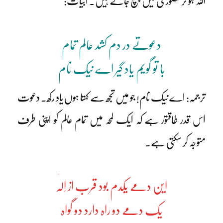
اللہ ہو کر حضوری میں پہنچ جاتے ہیں۔ ابیات:
دعوتے در دم کشد عالم تمام
با تو گویم یاد گیر اے نیک نام
ترجمہ: اے نیک نام! جو میں تجھ سے کہتا ہوں یاد رکھ۔ دعوت
اس قدر طاقتور ہے کہ ایک لمحہ میں تمام عالم کو اپنی طرف
متوجہ کر سکتی ہے۔
این دمے یکدم بود قرب از اِلٰہ
یک دمے دو راہ دارد دو گواہ