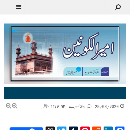
امیر الکونین | Ameer-ul-Konain
29/08/2020
35 تبصرے
1139
مناظر