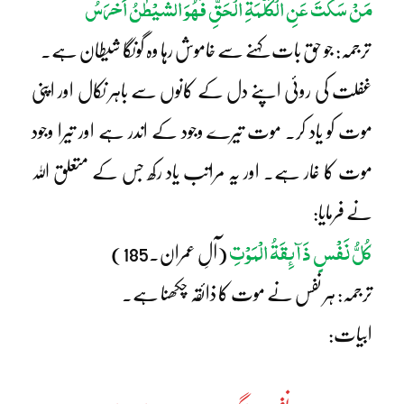
مَنْ سَکَّتَ عَنِ الْکَلْمَۃِ الْحَقِّ فَھُوَ الشَّیْطٰنُ اَخْرَسُ
ترجمہ: جو حق بات کہنے سے خاموش رہا وہ گونگا شیطان ہے۔
غفلت کی روئی اپنے دل کے کانوں سے باہر نکال اور اپنی
موت کو یاد کر۔ موت تیرے وجود کے اندر ہے اور تیرا وجود
موت کا غار ہے۔ اور یہ مراتب یاد رکھ جس کے متعلق اللہ
نے فرمایا:
کُلُّ نَفْسٍ ذَآئِقَۃُ الْمَوْتِ
(آلِ عمران۔185)
ترجمہ: ہر نفس نے موت کا ذائقہ چکھنا ہے۔
ابیات: