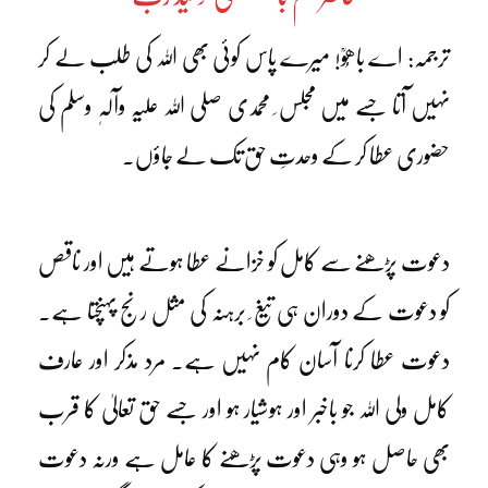
ترجمہ: اے باھُوؒ! میرے پاس کوئی بھی اللہ کی طلب لے کر
نہیں آتا جسے میں مجلس ِ محمدی صلی اللہ علیہ وآلہٖ وسلم کی
حضوری عطا کر کے وحدتِ حق تک لے جاؤں۔
دعوت پڑھنے سے کامل کو خزانے عطا ہوتے ہیں اور ناقص
کو دعوت کے دوران ہی تیغ ِ برہنہ کی مثل رنج پہنچتا ہے۔
دعوت عطا کرنا آسان کام نہیں ہے۔ مرد مذکر اور عارف
کامل ولی اللہ جو باخبر اور ہوشیار ہو اور جسے حق تعالیٰ کا قرب
بھی حاصل ہو وہی دعوت پڑھنے کا عامل ہے ورنہ دعوت