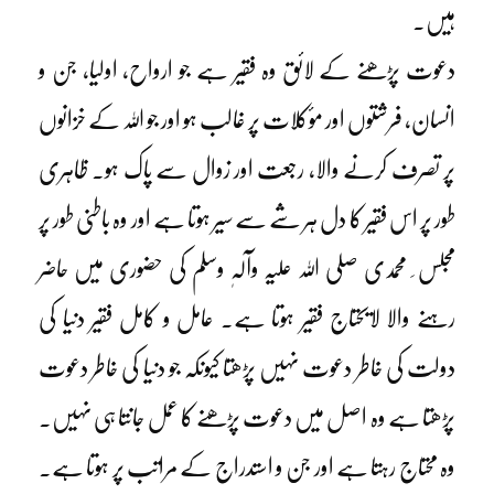
ہیں۔
دعوت پڑھنے کے لائق وہ فقیر ہے جو ارواح، اولیا، جن و
انسان، فرشتوں اور مؤکلات پر غالب ہو اور جو اللہ کے خزانوں
پر تصرف کرنے والا، رجعت اور زوال سے پاک ہو۔ ظاہری
طور پر اس فقیر کا دل ہر شے سے سیر ہوتا ہے اور وہ باطنی طور پر
مجلس ِ محمدی صلی اللہ علیہ وآلہٖ وسلم کی حضوری میں حاضر
رہنے والا لایحتاج فقیر ہوتا ہے۔ عامل و کامل فقیر دنیا کی
دولت کی خاطر دعوت نہیں پڑھتا کیونکہ جو دنیا کی خاطر دعوت
پڑھتا ہے وہ اصل میں دعوت پڑھنے کا عمل جانتا ہی نہیں۔
وہ محتاج رہتا ہے اور جن و استدراج کے مراتب پر ہوتا ہے۔