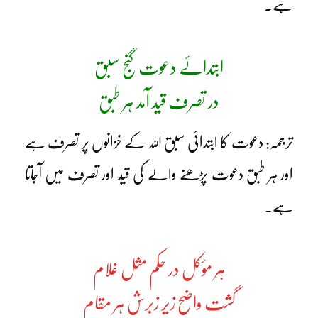
ہے۔
ابتدائے دعوت گنج سبق
در تصرف قید آمد ہر طبق
ترجمہ: دعوت کا ابتدائی سبق اللہ کے خزانوں پر تصرف ہے
اور ہر طبق دعوت پڑھنے والے کی قید اور تصرف میں آجاتا
ہے۔
ہر مؤکل در حکم مثل غلام
گشت واضح زیر زبرش ہر مقام