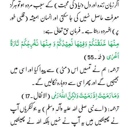
اگر زبان زندہ اور دل دنیا (کی محبت) کے سبب مردہ ہو تو ہرگز
معرفت حاصل نہیں کی جا سکتی اور انسان ہمیشہ (قلبی طور
پر) افسردہ رہتا ہے۔ فرمانِ حق تعالیٰ ہے:
مِنْھَا خَلَقْنٰکُمْ وَفِیْھَا نُعِیْدُکُمْ وَ مِنْھَا نُخْرِجُکُمْ تَارَۃً
اُخْرٰی
(طٰہٰ۔55)
ترجمہ: ہم نے تمہیں اس (مٹی) سے پیدا کیا اور اسی میں
بھیجیں گے اور پھر اسی سے دوبارہ نکالیں گے۔
وَمَا رَمَیْتَ اِذَ رَمَیْتَ وَلٰکِنَّ اللّٰہَ رَمٰی
(الانفال۔17)
ترجمہ: (اے نبی صلی اللہ علیہ وآلہٖ وسلم) یہ جو کنکریاں آپ
نے پھینکیں ہیں یہ آپ نے نہیں بلکہ اللہ نے پھینکیں