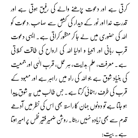
کرتی ہے اور دعوت پڑھنے والے کی رفیق ہوتی ہے اور
قدرتِ خدا اور نور کے دیدار کی کشش سے صاحب ِ دعوت کو
اللہ کی حضوری میں لے جا کر منظور کراتی ہے۔ ایسی دعوت
قربِ ربانی اور انبیا و اولیا اللہ کی ارواح کی طاقت کہلاتی
ہے۔ معرفت، علم ِ ہدایت، ہر عمل، قربِ الٰہی اور جمعیت
کی بنیاد شوق ہے جو اللہ کی راہ میں راہبر ہے اور معبود کے
قرب کی طرف رہنمائی کرتا ہے۔ جس طالب میں یہ شوق پیدا
ہو جاتا ہے تو دونوں جہان کا راستہ بھی اس کی نظر میں آدھے
قدم سے بھی زیادہ نہیں رہتا۔ روشن ضمیر فقیر نفس پر امیر ہوتا
ہے۔ بیت: