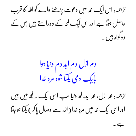
ترجمہ: اس ایک لمحہ میں دعوت پڑھنے والے کو اللہ کا قرب
حاصل ہوتا ہے اور اس ایک لمحہ کے دو راستے ہیں جس کے
دو گواہ ہیں۔
دم ازل دم ابد دم دنیا ہوا
بایک دمی یکتا شود مرد خدا
ترجمہ: لمحہ ازل، لمحہ ابد، لمحہ دنیا سب اسی ایک لمحے میں ہیں
اور اسی ایک لمحہ میں مردِ خدا (اللہ سے وصال پا کر) یکتا ہو جاتا
ہے۔