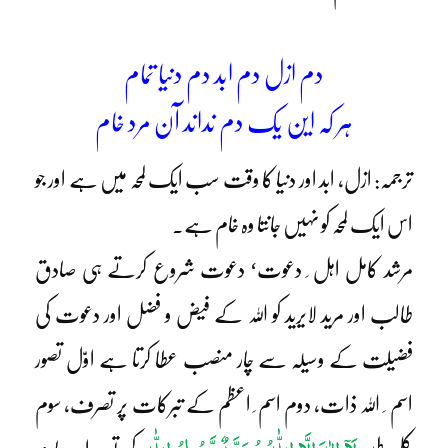
دم ازل دم ابد دم دنیا تمام
ہر کہ این یک دم نداند آن مرد خام
ترجمہ: ازل، ابد اور دنیا کا وقت سب ایک لمحہ میں ہے اور جو
اس ایک لمحہ کو نہیں جانتا وہ خام ہے۔
مرشد کامل اہل ِ دعوت‘ دعوت شروع کرتے ہی صادق
طالب اور مرید لایرید کو اللہ کے فیض و فضل اور دعوت کی
فضیلت کے وسیلہ سے چار منصب عطا کرتا ہے اوّل تصور
اسم ِ اللہ ذات، دوم اسم ِ اعظم کے تبرکات پر تصرف، سوم