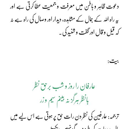
دعوت ظاہر و باطن میں معرفت و جمعیت عطا کرتی ہے اور
یہ راہ اللہ کے جمال کے مشاہدہ، دیدار اور وصال کی راہ ہے نہ
کہ قیل و قال اور گفت و شنید کی۔
بیت:
عارفان را روز و شب برحق نظر
بانظر ہرگز نہ بینم سیم و زر
ترجمہ: عارفین کی نظر دن رات حق پر ہوتی ہے اس لیے میں