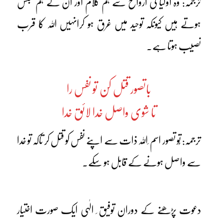
ترجمہ: وہ اولیا کی ارواح سے ہم کلام اور ان کے ہم مجلس
ہوتے ہیں کیونکہ توحید میں غرق ہو کرانہیں اللہ کا قرب
نصیب ہوتا ہے۔
باتصور قتل کن تو نفس را
تا شوی واصل خدا لائق خدا
ترجمہ: تُو تصور اسم ِاللہ ذات سے اپنے نفس کو قتل کر تاکہ تو خدا
سے واصل ہونے کے قابل ہو سکے۔
دعوت پڑھنے کے دوران توفیق ِ الٰہی ایک صورت اختیار