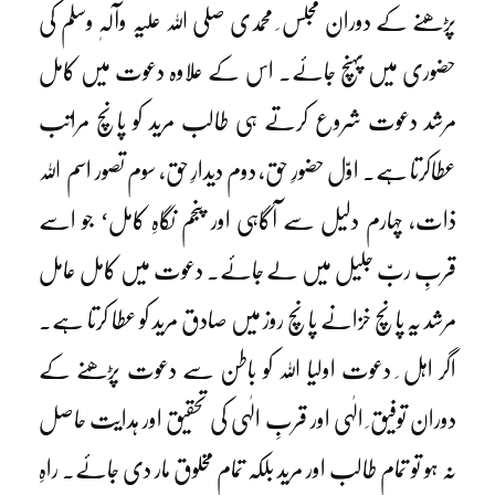
پڑھنے کے دوران مجلس ِ محمدی صلی اللہ علیہ وآلہٖ وسلم کی
حضوری میں پہنچ جائے۔ اس کے علاوہ دعوت میں کامل
مرشد دعوت شروع کرتے ہی طالب مرید کو پانچ مراتب
عطاکرتا ہے۔ اوّل حضورِ حق، دوم دیدارِ حق، سوم تصور اسم اللہ
ذات، چہارم دلیل سے آگاہی اور پنجم نگاہِ کامل‘ جو اسے
قربِ ربّ جلیل میں لے جائے۔ دعوت میں کامل عامل
مرشد یہ پانچ خزانے پانچ روز میں صادق مرید کو عطا کرتا ہے۔
اگر اہل ِ دعوت اولیا اللہ کو باطن سے دعوت پڑھنے کے
دوران توفیق ِ الٰہی اور قربِ الٰہی کی تحقیق اور ہدایت حاصل
نہ ہو تو تمام طالب اور مرید بلکہ تمام مخلوق مار دی جائے۔ راہِ