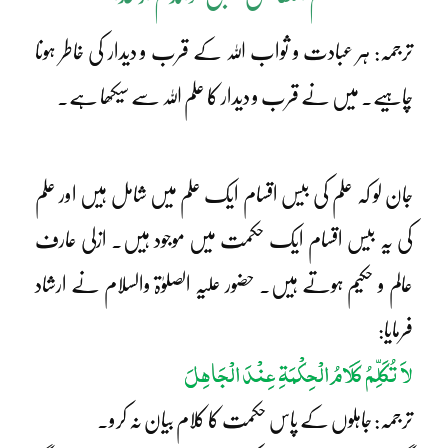
ترجمہ: ہر عبادت و ثواب اللہ کے قرب و دیدار کی خاطر ہونا
چاہیے۔ میں نے قرب و دیدار کا علم اللہ سے سیکھا ہے۔
جان لو کہ علم کی بیس اقسام ایک علم میں شامل ہیں اور علم
کی یہ بیس اقسام ایک حکمت میں موجود ہیں۔ ازلی عارف
عالم و حکیم ہوتے ہیں۔ حضور علیہ الصلوٰۃ والسلام نے ارشاد
فرمایا:
لاَ تُکَلِّمُ کَلَامُ الْحِکْمَۃِ عِنْدَ الْجَاہِلَ
ترجمہ: جاہلوں کے پاس حکمت کا کلام بیان نہ کرو۔