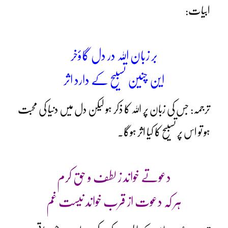
ابیات:
بر زبان اللہ در دل گاؤخر
این چنین تسبیح کے دارد اثر
ترجمہ: جس کی زبان پر اللہ کا ذکر ہو لیکن دل میں دنیا کی محبت
ہو تو اس پر تسبیح کا کیا اثر ہوگا۔
دعوتے خواند ز لطف و حق کرم
ہر کہ دعوت از قرب خواند نیست غم