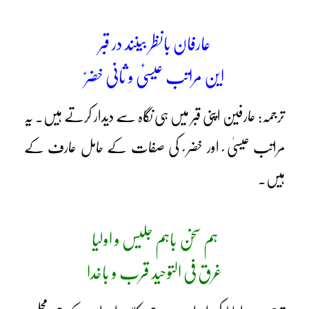
عارفان بانظر بینند در قبر
این مراتب عیسیٰؑ و ثانی خضرؑ
ترجمہ: عارفین اپنی قبر میں ہی نگاہ سے دیدار کرتے ہیں۔ یہ
مراتب عیسیٰ ؑ اور خضر ؑ کی صفات کے حامل عارف کے
ہیں۔
ہم سخن باہم جلیس و اولیا
غرق فی التوحید قرب و باخدا