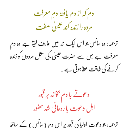
دم کہ از دم یافتہ دمِ معرفت
مردہ را زندہ کند عیسیٰؑ صفت
ترجمہ: وہ سانس جو اس ایک لمحہ میں عارف لیتا ہے وہ دمِ
معرفت ہے جس سے حضرت عیسیٰ ؑ کی مثل مردوں کو زندہ
کرنے کی طاقت عطاہوتی ہے۔
دعوتے با دم بخواند بر قبور
اہل دعوت با روحانی شد حضور
ترجمہ: جو دعوت اولیا کی قبور پر اس دم (سانس) کے ساتھ