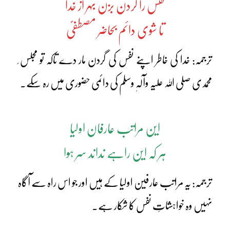
نفس را گردن بزن بہر از خدا
تا شوی دائم بحاضر مصطفیؐ
ترجمہ: خدا کی خاطر اپنے نفس کی گردن مار دے تاکہ تو مجلس ِ
محمدی صلی اللہ علیہ وآلہٖ وسلم کی دائمی حضوری میں رہ سکے۔
این مراتب عارفان اولیا
ہر کہ این راہے نداند سر ہوا
ترجمہ: یہ مراتب عارفین اولیا کے ہیں اور جو اس راہ سے آگاہ
نہیں وہ خواہشاتِ نفس کا شکار ہے۔