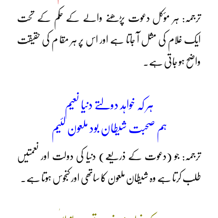
ترجمہ: ہر مؤکل دعوت پڑھنے والے کے حکم کے تحت
ایک غلام کی مثل آ جاتا ہے اور اس پر ہر مقا م کی حقیقت
واضح ہو جاتی ہے۔
ہر کہ خواہد دولتے دنیا نعیم
ہم صحبت شیطان بود ملعون لئیم
ترجمہ: جو (دعوت کے ذریعے) دنیا کی دولت اور نعمتیں
طلب کرتا ہے وہ شیطان ملعون کا ساتھی اور کنجوس ہوتا ہے۔