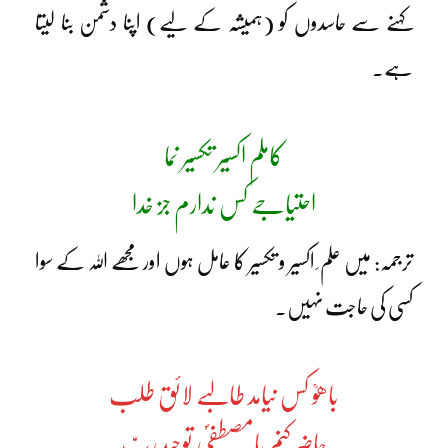
کہنے سے حاسدوں کو (ہمیشہ کے لیے) اپنا دشمن بنا لیتا
ہے۔
کاملم اکسیر تکسیر نما
احتیاجے کس ندارم جز خدا
ترجمہ: میں علم ِ اکسیر و تکسیر کا عامل ہوں اور مجھے اللہ کے سوا
کسی کی حاجت نہیں۔
باھوؒ کس نیامد طالبے لائق طلب
حاضر کنم بامصطفیٰؐ توحید ربّ