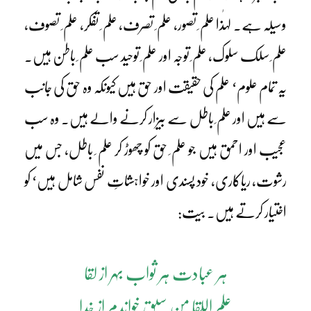
وسیلہ ہے۔ لہٰذا علم ِ تصور، علم ِ تصرف، علم ِ تفکر، علم ِ تصوف،
علم ِ سلک سلوک، علم ِ توجہ اور علم ِ توحید سب علم ِ باطن ہیں۔
یہ تمام علوم‘ علم کی حقیقت اور حق ہیں کیونکہ وہ حق کی جانب
سے ہیں اور علم ِ باطل سے بیزار کرنے والے ہیں۔ وہ سب
عجیب اور احمق ہیں جو علم ِ حق کو چھوڑ کر علم ِ باطل، جس میں
رشوت، ریاکاری، خود پسندی اور خواہشاتِ نفس شامل ہیں‘ کو
اختیار کرتے ہیں۔ بیت:
ہر عبادت ہر ثواب بہر از لقا
علم اللقا من سبق خواندم از خدا