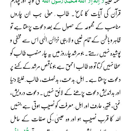
لَآ اِلٰہَ اِلَّا اللّٰہُ مُحَمَّدٌ رَّسُولُ اللّٰہ
کلمہ طیبہ
کی توجہ اور چہارم
قرآن کی آیات کا ناسخ۔ طالب ِ مولیٰ جب ان چاروں
مناصب کے مجموعہ کے حصول کے بعد دعوت پڑھتا ہے تو
ظاہر و باطن کے تمام غیبی و لاریبی خزائن ِ الٰہی اس سے مخفی و
پوشیدہ نہیں رہتے۔ جو مرشد چارروز میں یہ چار منصب طالب کو
عطا نہیں کرتا تو وہ طالب احمق ہے جو ناقص مرشد کے کہنے پر
دعوت پڑھتا ہے۔ اہل ِ بدعت، بدخصلت، طالب ِ غلیظ دنیا
اور بداندیش دعوت پڑھنے کے لائق نہیں۔ دعوت درویش،
غنی، فقیر، عارف اور اہل ِ معرفت کو نصیب ہوتی ہے جنہیں
اللہ کا قرب نصیب ہو اور وہ عیسیٰ ؑ کی صفات کے حامل