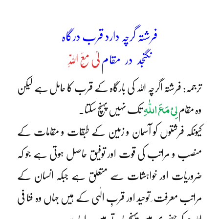
فرشتہ گرچہ دارد قرب درگاہ
نگنجد در مقام
لِیْ مَعَ اللّٰہِ
ترجمہ: فرشتہ اگرچہ اللہ کی بارگاہ کے قرب کا حامل ہے لیکن
لِیْ مَعَ اللّٰہِ
وہ مقام
تک نہیں پہنچ سکتا۔
کیونکہ فرشتوں کو آسمان و زمین کے طبقات و مقامات کے
منصب و مراتب کی قوت اور توفیق حاصل ہوتی ہے جو کہ
ضروریات اور خواہشات سے متعلق ہے جبکہ انسان کے
مراتب معرفت ِ توحید اور قربِ الٰہی کے ہیں جہاں وہ فنا فی