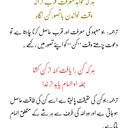
ہر کہ خواہد معرفت قرب از اِلٰہ
وقت خواندن باتصور کن نگاہ
ترجمہ: جو معبود کی معرفت اور قرب حاصل کرنا چاہتا ہے تو
دعوت پڑھتے وقت ’’کن‘‘ کو اپنے تصور میں رکھے۔
ہر کہ کن را یافت کنہ از کن کشا
جملہ او الہام یابد از خدا
ترجمہ: جو کن کی حقیقت پا لیتا ہے اسے کن کی طاقت حاصل
ہو جاتی ہے اور وہ اللہ کی طرف سے ہر شے کے متعلق الہام
پاتا ہے۔