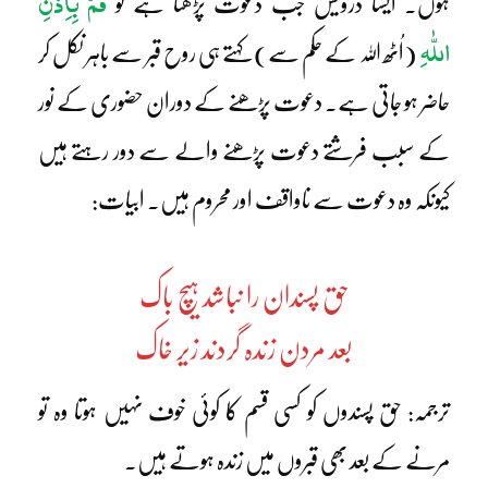
قُمْ بِاِذْنِ
ہوں۔ ایسا درویش جب دعوت پڑھتا ہے تو
اللّٰہِ
(اُٹھ اللہ کے حکم سے) کہتے ہی روح قبر سے باہر نکل کر
حاضر ہو جاتی ہے۔ دعوت پڑھنے کے دوران حضوری کے نور
کے سبب فرشتے دعوت پڑھنے والے سے دور رہتے ہیں
کیونکہ وہ دعوت سے ناواقف اور محروم ہیں۔ ابیات:
حق پسندان را نباشد ہیچ باک
بعد مردن زندہ گردند زیر خاک
ترجمہ: حق پسندوں کو کسی قسم کا کوئی خوف نہیں ہوتا وہ تو
مرنے کے بعد بھی قبروں میں زندہ ہوتے ہیں۔