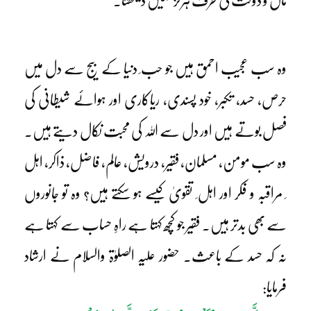
مال و دولت کی طرف ہرگز نہیں دیکھتا۔
وہ سب عجیب احمق ہیں جو حب ِ دنیا کے بیج سے دل میں
حرص، حسد، تکبر، خود پسندی، ریاکاری اور ہوائے شیطانی کی
فصل بوتے ہیں اور دل سے اللہ کی محبت نکال دیتے ہیں۔
وہ سب مومن، مسلمان، فقیر، درویش، عالم، فاضل، ذاکر، اہل
ِ مراقبہ و فکر اور اہل ِ تقویٰ کیسے ہو سکتے ہیں؟ وہ تو جانوروں
سے بھی بدتر ہیں۔ فقیر جو کچھ کہتا ہے راہِ حساب سے کہتا ہے
نہ کہ حسد کے باعث۔ حضور علیہ الصلوٰۃ والسلام نے ارشاد
فرمایا: