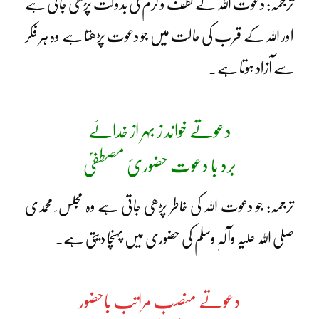
ترجمہ: دعوت اللہ کے لطف و کرم کی بدولت پڑھی جاتی ہے
اور اللہ کے قرب کی حالت میں جو دعوت پڑھتا ہے وہ ہر فکر
سے آزاد ہوتا ہے۔
دعوتے خواند ز بہر از خدائے
برد با دعوت حضوریٔ مصطفیٰؐ
ترجمہ: جو دعوت اللہ کی خاطر پڑھی جاتی ہے وہ مجلس ِ محمدی
صلی اللہ علیہ وآلہٖ وسلم کی حضوری میں پہنچا دیتی ہے۔
دعوتے منصب مراتب باحضور