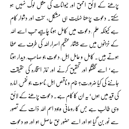
پڑھنے کے لائق احمق اور حیوانات کی مثل لوگ نہیں ہو
سکتے۔ دعوت پڑھنا نہایت ہی مشکل، سخت اور دشوار کام
ہے کیونکہ علم ِ دعوت میں کامل ہونا چاہیے تب اسے اللہ
کے خزانوں میں سے بیشمار عظیم اسرار اللہ کی طرف سے عطا
ہوتے ہیں۔ کامل و عامل اہل ِ دعوت جو صاحب ِ دیدار ہوتا
ہے‘ اسے گفتگو اور تحقیق کرنے اور نمازِ استخارہ کی حقیقت
جاننے کی کیا ضرورت؟ خام و ناقص اہل ِ ناسوت جو نفس ِ امارہ
کی قید میں ہوں‘ یہ ان کا کام ہے۔ دعوت پڑھنے کے لائق
وہی طالب ہے جس کا روحانی وجود اسم اللہ ذات کے تصور
سے نور بن گیا ہو اور اسے حضورِ حق حاصل ہو اور وہ دعوت