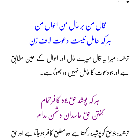
قال من بر حال من احوال من
ہر کہ عامل نیست دعوت لاف زن
ترجمہ: میرا یہ قال میرے حال اور احوال کے عین مطابق
ہے اور جو دعوت کا عامل نہیں وہ جھوٹا ہے۔
ہر کہ پوشد حق بود کافر تمام
گفتن حق حاسدان دشمن مدام
ترجمہ: جو حق کو پوشیدہ رکھتا ہے وہ مطلق کافر ہو جاتا ہے اور حق