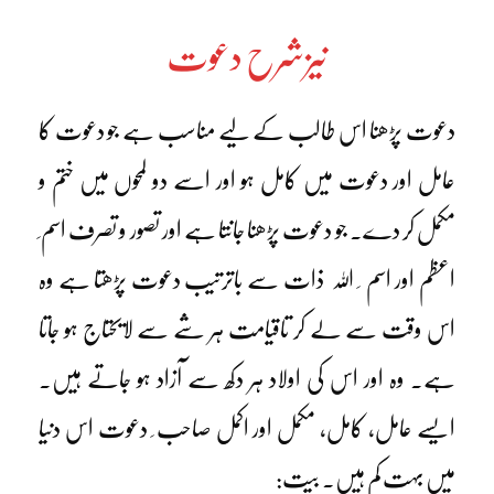
نیزشرح دعوت
دعوت پڑھنا اس طالب کے لیے مناسب ہے جو دعوت کا
عامل اور دعوت میں کامل ہو اور اسے دو لمحوں میں ختم و
مکمل کر دے۔ جو دعوت پڑھنا جانتا ہے اور تصور و تصرف اسم ِ
اعظم اور اسم ِ اللہ ذات سے باترتیب دعوت پڑھتا ہے وہ
اس وقت سے لے کر تاقیامت ہر شے سے لایحتاج ہو جاتا
ہے۔ وہ اور اس کی اولاد ہر دکھ سے آزاد ہو جاتے ہیں۔
ایسے عامل، کامل، مکمل اور اکمل صاحب ِ دعوت اس دنیا
میں بہت کم ہیں۔ بیت: