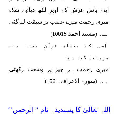
اپنے پاس عرش کے اوپر لکھ دیا:بے شک
میری رحمت میرے غضب پر سبقت لے گئی
ہے۔ (مسند احمد 10015)
اسی کے متعلق قرآنِ مجید میں
فرمایا گیا ہے:
میری رحمت ہر چیز پر وسعت رکھتی
ہے۔ (سورۃ الاعراف۔ 156)
اللہ تعالیٰ کا پسندیدہ نام ’’الرحمن‘‘