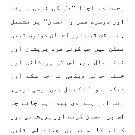
رحمت دو اجزا ’’دل کی نرمی و رقت
اور دوسرے فضل و احسان‘‘ پر مشتمل
ہے۔ رقتِ قلب اور احسان دونوں تبھی
ممکن ہیں جب کوئی فرد پریشان اور
خستہ حال ہو، اس کی پریشانی اور
خستہ حالی دیکھی نہ جا سکے اور
دیکھنے والے کے دل میں ایسی نرمی،
رقت اور ہمدردی پیدا ہو جائے جو
اس پر احسان کرنے اور پریشانی دور
کرنے کا سبب بن جائے۔اس قلبی