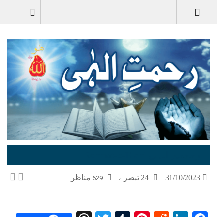
رحمت ِ الٰہی Rehmat-e-Elahi
31/10/2023
24 تبصرے
مناظر
629