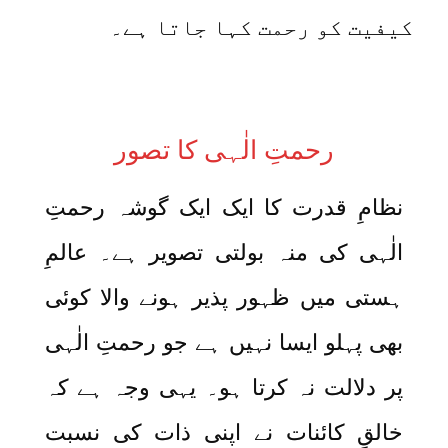
کیفیت کو رحمت کہا جاتا ہے۔
رحمتِ الٰہی کا تصور
نظامِ قدرت کا ایک ایک گوشہ رحمتِ
الٰہی کی منہ بولتی تصویر ہے۔ عالمِ
ہستی میں ظہور پذیر ہونے والا کوئی
بھی پہلو ایسا نہیں ہے جو رحمتِ الٰہی
پر دلالت نہ کرتا ہو۔ یہی وجہ ہے کہ
خالقِ کائنات نے اپنی ذات کی نسبت