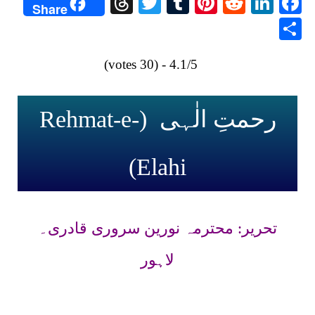
Threads
Twitter
Tumblr
Pinterest
Reddit
LinkedIn
Facebook
Share
Share
4.1/5 - (30 votes)
رحمتِ الٰہی (Rehmat-e-
Elahi)
تحریر: محترمہ نورین سروری قادری۔
لاہور