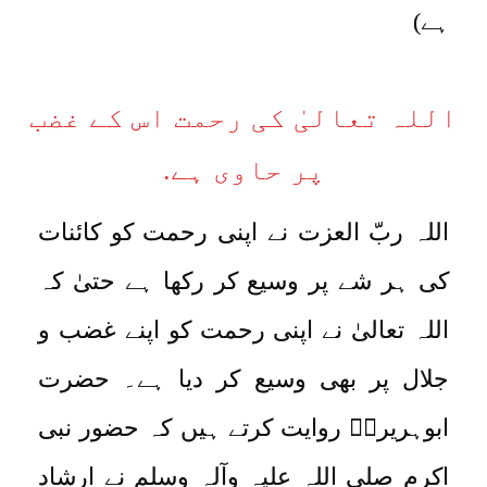
ہے)
اللہ تعالیٰ کی رحمت اس کے غضب
پر حاوی ہے.
اللہ ربّ العزت نے اپنی رحمت کو کائنات
کی ہر شے پر وسیع کر رکھا ہے حتیٰ کہ
اللہ تعالیٰ نے اپنی رحمت کو اپنے غضب و
جلال پر بھی وسیع کر دیا ہے۔ حضرت
ابوہریرہؓ روایت کرتے ہیں کہ حضور نبی
اکرم صلی اللہ علیہ وآلہٖ وسلم نے ارشاد