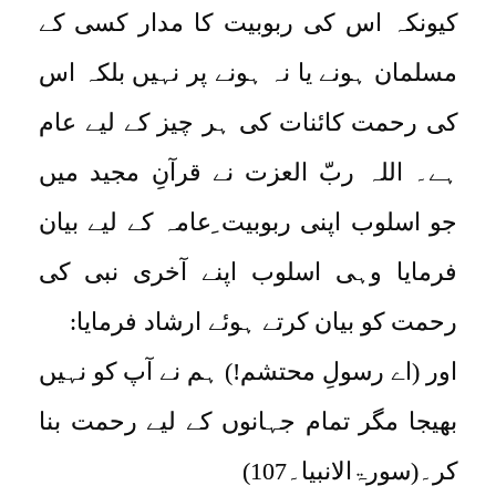
کیونکہ اس کی ربوبیت کا مدار کسی کے
مسلمان ہونے یا نہ ہونے پر نہیں بلکہ اس
کی رحمت کائنات کی ہر چیز کے لیے عام
ہے۔ اللہ ربّ العزت نے قرآنِ مجید میں
جو اسلوب اپنی ربوبیت ِعامہ کے لیے بیان
فرمایا وہی اسلوب اپنے آخری نبی کی
رحمت کو بیان کرتے ہوئے ارشاد فرمایا:
اور (اے رسولِ محتشم!) ہم نے آپ کو نہیں
بھیجا مگر تمام جہانوں کے لیے رحمت بنا
کر۔(سورۃالانبیا۔107)