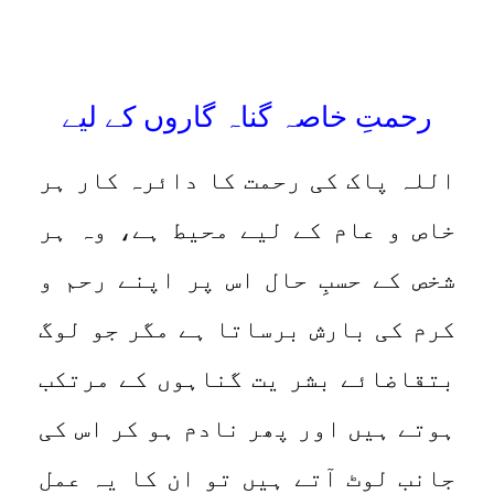
رحمتِ خاصہ گناہ گاروں کے لیے
اللہ پاک کی رحمت کا دائرہ کار ہر
خاص و عام کے لیے محیط ہے، وہ ہر
شخص کے حسبِ حال اس پر اپنے رحم و
کرم کی بارش برساتا ہے مگر جو لوگ
بتقاضائے بشر یت گناہوں کے مرتکب
ہوتے ہیں اور پھر نادم ہو کر اس کی
جانب لوٹ آتے ہیں تو ان کا یہ عمل