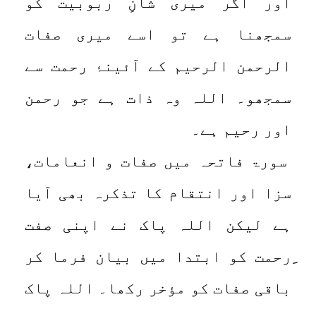
اور اگر میری شانِ ربوبیت کو
سمجھنا ہے تو اسے میری صفات
الرحمن الرحیم کے آئینۂ رحمت سے
سمجھو۔ اللہ وہ ذات ہے جو رحمن
اور رحیم ہے۔
سورۃ فاتحہ میں صفات و انعامات،
سزا اور انتقام کا تذکرہ بھی آیا
ہے لیکن اللہ پاک نے اپنی صفت
ِرحمت کو ابتدا میں بیان فرما کر
باقی صفات کو مؤخر رکھا۔ اللہ پاک