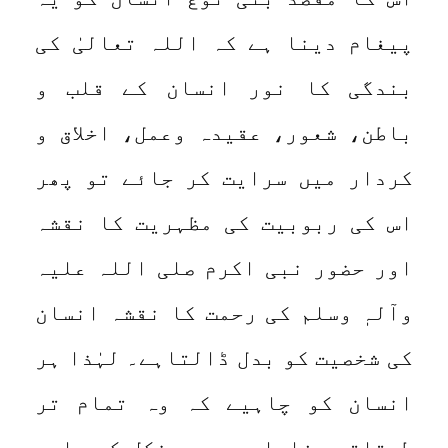
پیغام دینا ہے کہ اللہ تعالیٰ کی
بندگی کا نور انسان کے قلب و
باطن، شعور، عقیدہ وعمل، اخلاق و
کردار میں سرایت کر جائے تو پھر
اس کی ربوبیت کی مظہریت کا نقشہ
اور حضور نبی اکرم صلی اللہ علیہ
وآلہٖ وسلم کی رحمت کا نقشہ انسان
کی شخصیت کو بدل ڈالتاہے۔ لہٰذا ہر
انسان کو چاہیے کہ وہ تمام تر
طبقاتی وفاداریوں سے نکل کر ساری