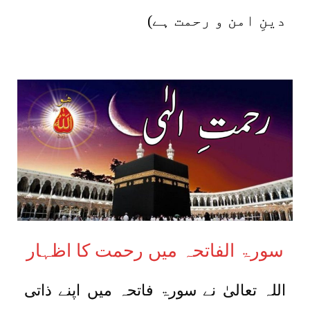
دینِ امن و رحمت ہے)
سورۃ الفاتحہ میں رحمت کا اظہار
اللہ تعالیٰ نے سورۃ فاتحہ میں اپنے ذاتی