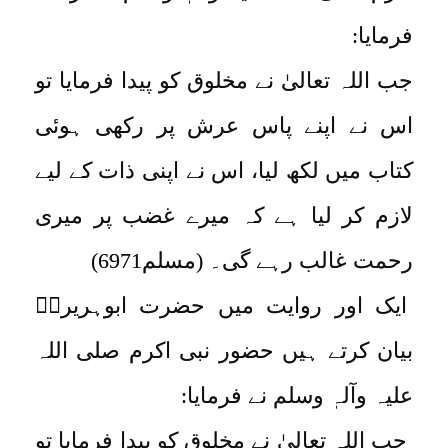
فرمایا:
جب اللہ تعالیٰ نے مخلوق کو پیدا فرمایا تو
اس نے اپنے پاس عرش پر رکھی ہوئی
کتاب میں لکھ لیا، اس نے اپنی ذات کے لیے
لازم کر لیا ہے کہ میرے غضب پر میری
رحمت غالب رہے گی۔ (مسلم6971)
ایک اور روایت میں حضرت ابوہریرہؓ
بیان کرتے ہیں حضور نبی اکرم صلی اللہ
علیہ وآلہٖ وسلم نے فرمایا:
جب اللہ تعالیٰ نے مخلوق کو پیدا فرمایا تو