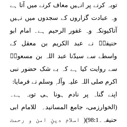
توبہ کرنے پر انہیں معاف کرنے میں آتا ہے
وہ عبادت گزاروں کے سجدوں میں نہیں
آتاکیونکہ وہ غفور الرحیم ہے۔ امام ابو
حنیفہؒ نے عبد الکریم بن معقل کے
واسطے سے سیدّنا عبد اللہ بن مسعودؓ
سے روایت کیا ہے کہ بے شک حضور نبی
اکرم صلی اللہ علیہ وآلہٖ وسلم نے فرمایا:
اپنے گناہ پر نادم ہونا ہی توبہ ہے۔
(الخوارزمی، جامع المسانید۔ للامام ابی
حنیفہ۔98:1)( اسلام دینِ امن و رحمت