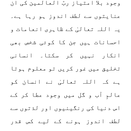
وجود بلا امتیاز ربّ العالمین کی ان
عنایتوں سے لطف اندوز ہو رہا ہے۔
یہ اللہ تعالیٰ کے ظاہری انعامات و
احسانات ہیں جن کا کوئی شخص بھی
انکار نہیں کر سکتا۔ انسانی
تخلیق میں غور کریں تو معلوم ہوتا
ہے کہ اللہ تعالیٰ نے انسان کو
عالمِ آب و گل میں وجود عطا کر کے
اس دنیا کی رنگینیوں اور لذتوں سے
لطف اندوز ہونے کے لیے کس قدر