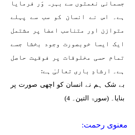
جسمانی نعمتوں سے بہرہ وَر فرمایا
ہے۔ اس نے انسان کو سب سے پہلے
متوازن اور متناسب اعضا پر مشتمل
ایک ایسا خوبصورت وجود بخشا جسے
تمام حسی مخلوقات پر فوقیت حاصل
ہے۔ ارشادِ باری تعالیٰ ہے:
بے شک ہم نے انسان کو اچھی صورت پر
بنایا۔ (سورۃ التین۔ 4)
معنوی رحمت: