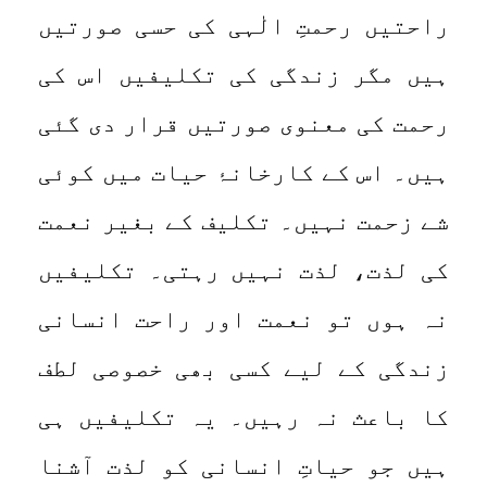
راحتیں رحمتِ الٰہی کی حسی صورتیں
ہیں مگر زندگی کی تکلیفیں اس کی
رحمت کی معنوی صورتیں قرار دی گئی
ہیں۔ اس کے کارخانۂ حیات میں کوئی
شے زحمت نہیں۔ تکلیف کے بغیر نعمت
کی لذت، لذت نہیں رہتی۔ تکلیفیں
نہ ہوں تو نعمت اور راحت انسانی
زندگی کے لیے کسی بھی خصوصی لطف
کا باعث نہ رہیں۔ یہ تکلیفیں ہی
ہیں جو حیاتِ انسانی کو لذت آشنا