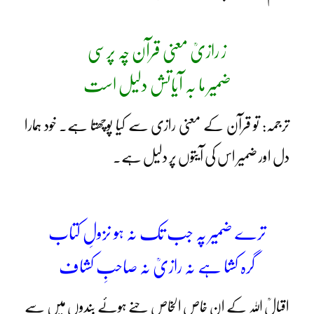
ز رازیؒ معنی قرآن چہ پرسی
ضمیر ما بہ آیاتش دلیل است
ترجمہ: تو قرآن کے معنی رازی سے کیا پوچھتا ہے۔ خود ہمارا
دل اور ضمیر اس کی آیتوں پر دلیل ہے۔
ترے ضمیر پہ جب تک نہ ہو نزولِ کتاب
گرہ کشا ہے نہ رازیؒ نہ صاحبِ کشاف
اقبالؒ اللہ کے ان خاص الخاص چنے ہوئے بندوں میں سے