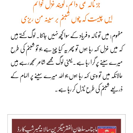
جز نالہ نمی دانم، گویند غزل خوانم
ایں چیست کہ چوں شبنم بر سینہ من ریزی
مفہوم: میں تو نالہ و فریاد کے سوا کچھ نہیں جانتا۔ لوگ کہتے ہیں
کہ میں غزل کہہ رہا ہوں تو پھر یہ کیا چیز ہے جو توُ شبنم کی طرح
میرے سینے پر گرا رہا ہے۔ یعنی لوگ مجھے شاعر سمجھ رہے ہیں
حالانکہ میں تو وہی کہہ رہا ہوں جو اللہ میرے سینے پر الہام کے
ذریعے شبنم کی طرح نازل کر رہا ہے۔