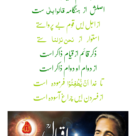
قالوا بلٰی
اصلش از ہنگامہ
ست
از اجل ایں قوم بے پرواستے
نحن نزلنا
استوار از
ستے
ذکر قائم از قیام ذاکر است
از دوام او دوام ذاکر است
اَنْ یُّطْفِئُوْا
تا خدا
فرمودہ است
از فسردن ایں چراغ آسودہ است