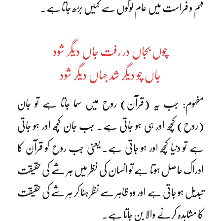
فہم و فراست میں عام لوگوں سے کہیں بڑھ جاتا ہے۔
چوں بجاں در رفت جاں دیگر شود
جاں چو دیگر شد جہاں دیگر شود
مفہوم: جب یہ (قرآن) روح میں سما جاتا ہے تو جان
(روح) کچھ اور ہی ہو جاتی ہے۔ جب جان کچھ اور ہو جاتی
ہے تو دنیا کچھ اور ہو جاتی ہے۔ یعنی جب روح کو قرآن کا
ادراک حاصل ہوتا ہے تو انسان کی نظر میں ہر شے کی حقیقت
تبدیل ہو جاتی ہے اور وہ ظاہر سے نظر ہٹا کر ہر شے کی حقیقت
کا مشاہدہ کرنے والا بن جاتا ہے۔