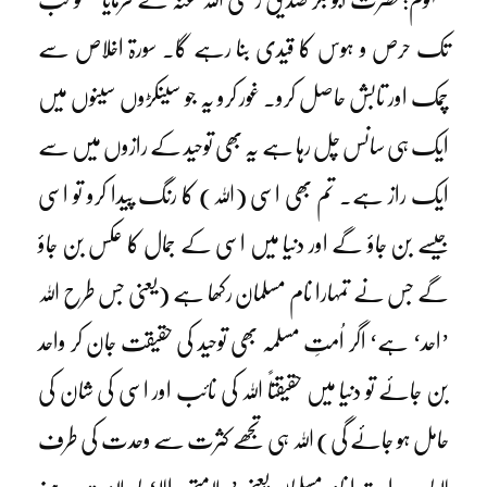
تک حرص و ہوس کا قیدی بنا رہے گا۔ سورۃ اخلاص سے
چمک اور تابش حاصل کرو۔ غور کرو یہ جو سینکڑوں سینوں میں
ایک ہی سانس چل رہا ہے یہ بھی توحید کے رازوں میں سے
ایک راز ہے۔ تم بھی اسی (اللہ) کا رنگ پیدا کرو تو اسی
جیسے بن جاؤ گے اور دنیا میں اسی کے جمال کا عکس بن جاؤ
گے جس نے تمہارا نام مسلمان رکھا ہے (یعنی جس طرح اللہ
’احد‘ ہے‘ اگر اُمتِ مسلمہ بھی توحید کی حقیقت جان کر واحد
بن جائے تو دنیا میں حقیقتاً اللہ کی نائب اور اسی کی شان کی
حامل ہو جائے گی) اللہ ہی تجھے کثرت سے وحدت کی طرف