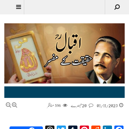
Urdu
اقبالؒ ۔ حقیقت کے مفسر Iqbal – Haqeeqat Kay Muaffsir
01/11/2023
20 تبصرے
596
مناظر