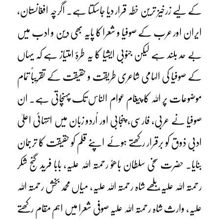
کے لیے زرخیز ترین خطہ قرار دیا جاسکتا ہے۔ اگرچہ افغانستان،
ایران اور عرب کے صوفیا و شعرا کا پایہ بھی دین و ادب میں
بے حد بلند ہے لیکن جنوبی ایشیا کا یہ طرۂ امتیاز ہے کہ یہاں
کے صوفیا کی الہامی شاعری طریقت و حقیقت کے تقریباً تمام
موضوعات پر اللہ کا پیغام عوام الناس تک پہنچاتی ہے۔ ان
صوفیا نے عربی، فارسی، پنجابی اور اُردو زبان میں انتہائی اعلیٰ
ادبی ذوق کو برقرار رکھتے ہوئے اپنے قلم کو حقیقت کا ترجمان
بنایا۔ حضرت سخی سلطان باھوُ رحمتہ اللہ علیہ، بابا فرید گنج شکر
رحمتہ اللہ علیہ، بلھے شاہ رحمتہ اللہ علیہ، میاں محمد بخش رحمتہ اللہ
علیہ، وارث شاہ رحمتہ اللہ علیہ صوفی شعرا میں اہم مقام رکھتے