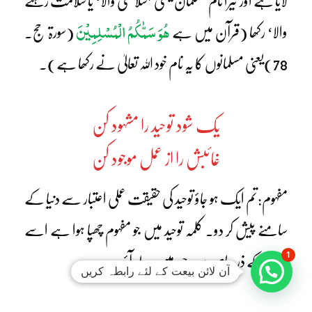
لایا ہے اور تیرا نام مسلمان یعنی ’سلامتی والا‘ یا سلامت رہنے
ھُوَ سَمّٰکُمُ الْمُسْلِمِیْنَ
والا‘ رکھا (قرآن میں ہے
(سورۃ حج۔
78)یعنی مسلمانوں کا یہ نام خود اللہ تعالیٰ نے رکھا ہے)۔
یک شود توحید را مشہود کن
غائبش را از عمل موجود کن
مفہوم:تم ایک ہو جاؤ توحید کی حقیقت عملی اعتبار سے دنیا کے
سامنے پیش کر دو۔ کلمہ توحید میں جو مفہوم چھپا ہوا ہے اسے
1
عمل کے ذریعے سے وجود میں لے آؤ۔
آن لائن بیعت کے لئے رابطہ کریں