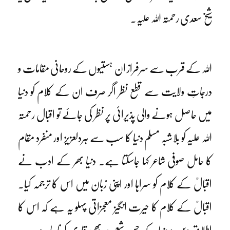
شیخ سعدی رحمتہ اللہ علیہ۔
اللہ کے قرب سے سرفراز ان ہستیوں کے روحانی مقامات و
درجاتِ ولایت سے قطع نظر اگر صرف ان کے کلام کو دنیا
میں حاصل ہونے والی پذیرائی پر نظر کی جائے تو اقبال رحمتہ
اللہ علیہ کو بلاشبہ مسلم دنیا کا سب سے ہردلعزیز اور منفرد مقام
کا حامل صوفی شاعر کہا جاسکتا ہے۔ دنیا بھر کے ادب نے
اقبالؒ کے کلام کو سراہا اور اپنی زبان میں اس کا ترجمہ کیا۔
اقبالؒ کے کلام کا حیرت انگیز معجزاتی پہلو یہ ہے کہ اس کا