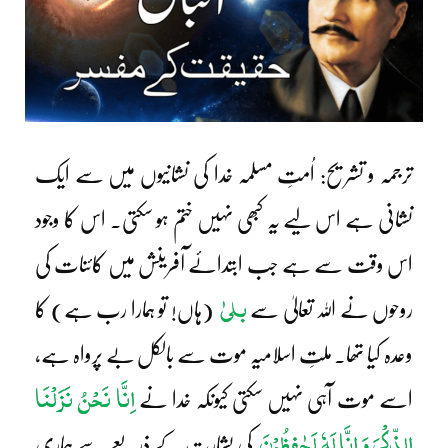
ترجمہ و تشریح: اُمتِ مسلمہ خدا کی نشانیوں میں سے ایک
نشانی ہے اس لیے یہ کبھی نہیں ختم ہو سکتی۔ اس کا وجود
اس وقت سے ہے جب ابتدائے آفرینش میں کائنات کی
بلیٰ
روحوں نے اللہ تعالیٰ سے
(ہاں! تو ہمارا رب ہے) کا
وعدہ کیا تھا۔ ملتِ اسلامیہ موت سے بالکل بے پرواہ ہے،
اِنَّا نَحْنُ نَزَلْنَا
اسے موت آہی نہیں سکتی کیونکہ خدا نے
الذِّکْرَ وَ اِنَّا لَہٗ لَحٰفِظُوْنَ
کی بشارت کے ذریعے سے ہماری