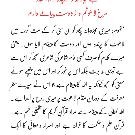
مرغ لاھوتم و از دوست پیامے دارم
مفہوم: میری مجذوبانہ پکار کو ان سنی کر کے مت گزر۔ میں
لاھوت کا پرندہ ہوں اور دوست کا پیغام لایا ہوں۔ یعنی
میرے کلام کو صرف کسی عام شاعر کی شاعری سمجھ کر اس سے
بے توجہی نہ برت بلکہ اس پر غور کر اور اس میں چھپے ہوئے
معنی کو سمجھ کیونکہ یہ اللہ کا پیغام ہے جو اس نے میرے سفرِ
معرفت کے دوران مقامِ لاھوت پر میری روح پر اتارا ہے۔
اللہ تعالیٰ کے پیغام سے مراد قرآنِ کریم کا حقیقی فہم ہے۔
قرآن علم و حکمت کا خزانہ ہے اور اسرار و معانی کا ایک