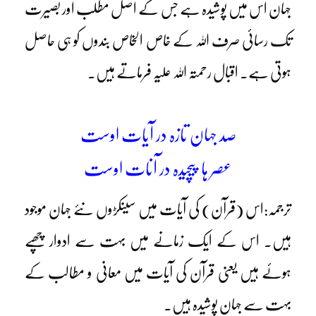
جہان اس میں پوشیدہ ہے جس کے اصل مطلب اور بصیرت
تک رسائی صرف اللہ کے خاص الخاص بندوں کو ہی حاصل
ہوتی ہے۔ اقبال رحمتہ اللہ علیہ فرماتے ہیں۔
صد جہان تازہ در آیات اوست
عصر ہا پیچیدہ در آنات اوست
ترجمہ:اس (قرآن) کی آیات میں سینکڑوں نئے جہان موجود
ہیں۔ اس کے ایک زمانے میں بہت سے ادوار چھپے
ہوئے ہیں یعنی قرآن کی آیات میں معانی و مطالب کے
بہت سے جہان پوشیدہ ہیں۔