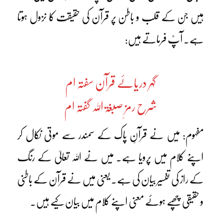
ہیں جن کے قلب و باطن پر قرآن کی حقیقت کا نزول ہوتا
ہے۔ آپؒ فرماتے ہیں:
گہر دریائے قرآن سفتہ ام
شرح رمزِ صبغۃ اللہ گفتہ ام
مفہوم: میں نے قرآنِ پاک کے سمندر سے موتی نکال کر
اپنے کلام میں پرویا ہے۔ میں نے اللہ تعالیٰ کے رنگ
کے راز کی تفسیر بیان کی ہے۔ یعنی میں نے قرآن کے باطنی
و حقیقی چھپے ہوئے معنی اپنے کلام میں بیان کیے ہیں۔