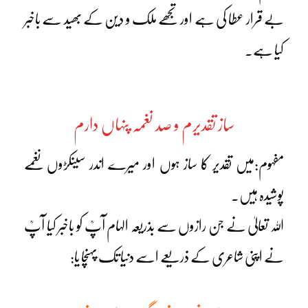
بے قرار عطا کی ہے اور تجھے ملک و دین کے بھید سے باخبر
کیا ہے۔
ساز تقدیرم و صد نغمہ پنہاں دارم
مفہوم:میں تقدیر کا ساز ہوں اور میرے اندر سینکڑوں نغمے
پوشیدہ ہیں۔
اللہ تعالیٰ نے جن رازوں سے بذریعہ الہام آپؒ کو باخبر کیا آپؒ
نے اپنی شاعری کے ذریعے اسے دنیا تک پہنچا یا: