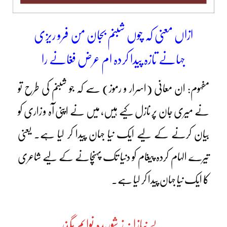
ازاں معنی کہ چوں شبنم بجان من فرو ریزی
جہانے تازہ پیدا کردہ ام عرض فغانے را
مفہوم: ان معانی (اسرار و رموز) سے کہ جو شبنم کی طرح تو
نے میری جان پر نازل کیے ہیں، میں نے اپنی آہ و زاری کو
بیان کرنے کے لیے ایک نیا جہان پیدا کر لیا ہے۔ یعنی
تیرے الہام کردہ پیغام کو دنیا تک پہنچانے کے لیے شاعری
کا ایک نیا جہان پیدا کر لیا ہے۔
بے نیازانہ ز شوریدہ نوایم مگذر