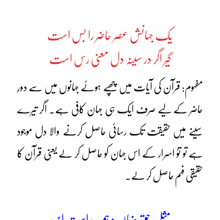
یک جہانش عصر حاضر را بس است
گیر اگر در سینہ دل معنی رس است
مفہوم: قرآن کی آیات میں چھپے ہوئے جہانوں میں سے دورِ
حاضر کے لیے صرف ایک ہی جہان کافی ہے۔ اگر تیرے
سینے میں حقیقت تک رسائی حاصل کرنے والا دل موجود
ہے تو توُ اسرار کے اس جہان کو حاصل کر لے یعنی قرآن کا
حقیقی فہم حاصل کر لے۔
مثلِ حق پنہاں و ہم پیداست ایں