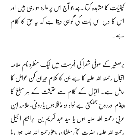
کیفیات کا مشاہدہ کرتا ہے جو آج اس پر وارد ہو رہی ہیں اور
اس کا دل اس بات کی گواہی دیتا ہے کہ یہ حق کا کلام
ہے۔
برصغیر کے صوفی شعرا کی فہرست میں ایک منفرد نام علامہ
اقبال رحمتہ اللہ علیہ کا ہے جن کا کلام حیران کن عوامل کا
حامل ہے۔ اقبال کے کلام سے حقیقت کے ہر مبلغ کا
پیغام اور روح جھلکتی ہے خواہ وہ حافظؒ ہوں یا رومیؒ، علامہ ابنِ
عربی رحمتہ اللہ علیہ ہوں یا سید عبدالکریم بن ابراہیم الجیلی
رحمتہ اللہ علیہ، حضرت سخی سلطان باھوُ رحمتہ اللہ علیہ ہوں یا