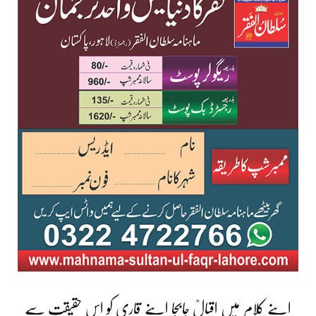
اپنے کلام میں اقبالؒ جابجا اپنے قاری کو اس حقیقت سے