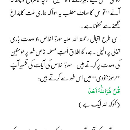
آئے‘‘ تو اس کا صاف مطلب یہ ہوا کہ ہماری ملت کا چراغ
بجھنے سے محفوظ ہے۔
اسی طرح اقبال رحمتہ اللہ علیہ سورۃ اخلاص جو وحدتِ باری
تعالیٰ پر دلیل ہے، کا اطلاق اُمتِ مسلمہ خاص طور پر مومنین
کی وحدت پر کرتے ہیں۔ سورۃ اخلاص کی آیات کی تفسیر آپؒ
’’رموزِ بیخودی‘‘ میں اس طور سے کرتے ہیں:
قُلْ ھُوَ اللّٰہُ اَحَدْ
(کہو کہ اللہ ایک ہے)