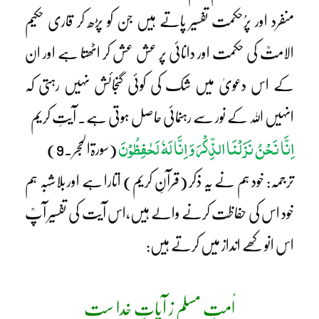
منفرد اور پرُحکمت تفسیر پاتے ہیں جن کو پڑھ کر قاری حکیم
الامتؒ کی حکمت اور دانائی پر عش عش کر اٹھتا ہے اور ان
کے اس دعویٰ میں شک کی کوئی گنجائش نہیں رہتی کہ
انہیں اللہ کے نور سے رہنمائی حاصل ہوتی ہے۔ آیتِ کریم
اِنَّا نَحْنُ نَزَلْنَا الذِّکْرَ وَ اِنَّا لَہٗ لَحٰفِظُوْنَ
(سورۃالحجر۔9)
ترجمہ: خود ہم نے یہ ذکر (قرآنِ کریم) اتارا ہے اور بلاشبہ ہم
خود اس کی حفاظت کرنے والے ہیں،اس آیت کی تفسیر آپؒ
اس انوکھے انداز میں کرتے ہیں:
اُمتِ مسلم ز آیاتِ خدا ست