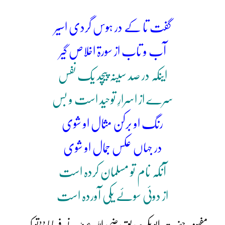
گفت تا کے در ہوس گردی اسیر
آب و تاب از سورۃ اخلاص گیر
اینکہ در صد سینہ پیچد یک نفس
سرے از اسرارِ توحید است و بس
رنگ او برکن مثال او شوی
در جہاں عکس جمال او شوی
آنکہ نام تو مسلمان کردہ است
از دوئی سوئے یکی آوردہ است
مفہوم:حضرت ابو بکر صدیق رضی اللہ عنہٗ نے فرمایا ’’تو کب