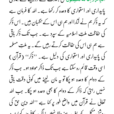
پائیداری اور استواری کا وعدہ کر رکھا ہے۔ اللہ کا فرمان ہے
کہ یہ ذکر ہم نے اُتارا اور ہم ہی اس کے نگہبان ہیں۔ اس ذکر
کی حفاظت ملتِ اسلامیہ کے سپرد ہے۔ جب تک ذکر باقی
ہے ہم ہی اس کی حفاظت کرتے رہیں گے۔ یہ ملتِ مسلمہ
کی پائیداری اور استواری کی دلیل ہے۔ ’’ذکر‘‘ (قرآن)
اسی وقت قائم رہ سکتا ہے جب تک ذاکر موجود ہو۔ جب ذکر
کے دوام کا وعدہ ہو چکا تو یہ مان لینے میں کوئی دقت باقی
نہیں رہتی کہ ذاکر کے دوام کا بھی وعدہ ہو چکا۔ جب اللہ
تعالیٰ نے قرآن میں واضح طور پر کہا ہے ’’اللہ دینِ حق کی
روشنی مکمل کیے بغیر رہنے والا نہیں‘ اگرچہ کافروں کو پسند نہ