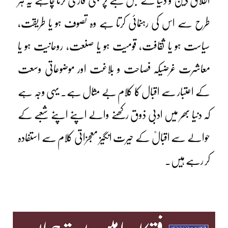
اطلاق دین و دنیا کے جس شعبے پر بھی قاری کرنا چاہے یہ ہر
طرح سے اس کی رہنمائی کرتا ہے وہ تصوف ہو یا طریقت،
سیاست ہو یا ثقافت، قومیت ہو یا صنعت، روحانیت ہو یا
معاشرت غرضیکہ فصاحت و بلاغت اور موضوعاتی وسعت
کے اعتبار سے اقبال کا کلام بے مثال ہے۔ یہی وجہ ہے
کہ دنیا بھر میں ادبی ذوق رکھنے والے اپنے اپنے شعبے کے
حوالے سے اقبالؒ کے حیرت انگیز معجزاتی کلام سے استفادہ
کر رہے ہیں۔