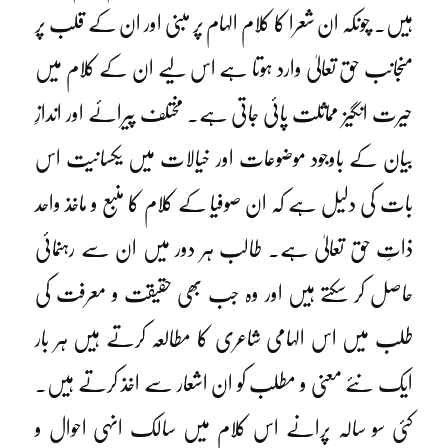
ہیں۔ چونکہ ان شعرا کا کلام الہام پر مبنی اور ان کے قلب پر
منجانب حق تعالیٰ وارد ہوتا ہے اس لیے ان کے کلام میں
حیرت انگیز مماثلت پائی جاتی ہے۔ مختلف پیرائے اور اندازِ
بیان کے باوجود موضوعات اور خیالات میں یکسانیت اس
بات کی دلیل ہے کہ ان صوفیا کے کلام کا منبع و ماخذ واحد
ذاتِ حق تعالیٰ ہے۔ طالب ہر دور میں ان سے رہنمائی
حاصل کر سکتے ہیں اور وہ جب بھی حقیقت و معرفت کی
طلب میں اس الہامی شاعری کا مطالعہ کرتے ہیں ہر بار
ایک نئے معنی و مطلب کو ان اشعار سے اخذ کرتے ہیں۔
کئی سو سالہ پرانے اس کلام میں سالک انہی احوال و