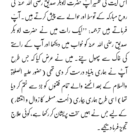
اس آیت کی تفسیر آپؒ حضرت ابوبکر صدیق رضی اللہ عنہٗ کی
روحِ مبارکہ کے توسط اور حوالے سے پیش کرتے ہیں۔ آپؒ
فرماتے ہیں ترجمہ: ’’ایک رات میں نے حضرت ابو بکر
صدیق رضی اللہ عنہٗ کو خواب میں دیکھا اور آپ کے راستے
کی خاک سے پھول چنے۔ میں نے عرض کیا کہ جس طرح
آپؓ نے ہماری بنیاد درست کر دی تھی (حضور علیہ الصلوٰۃ
والسلام کے بعد اٹھنے والے تمام فتنوں کو جڑ سے ختم کر دیا
تھا) اسی طرح ہماری بیماری (اُمت ِ مسلمہ کا زوال و انتشار)
کے لیے جس نے ہمیں سخت پریشان کر رکھا ہے، کوئی علاج
تجویز فرما دیجیے۔