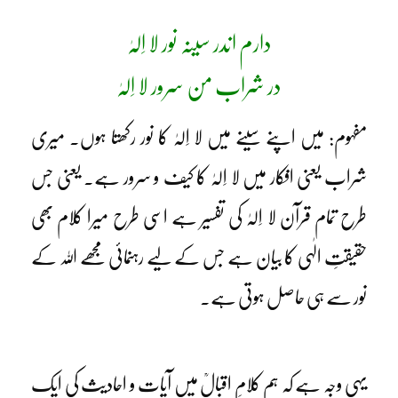
دارم اندر سینہ نور لا اِلہٰ
در شراب من سرور لا اِلہٰ
مفہوم: میں اپنے سینے میں لا اِلہٰ کا نور رکھتا ہوں۔ میری
شراب یعنی افکار میں لا اِلہٰ کا کیف و سرور ہے۔ یعنی جس
طرح تمام قرآن لا اِلہٰ کی تفسیر ہے اسی طرح میرا کلام بھی
حقیقتِ الٰہی کا بیان ہے جس کے لیے رہنمائی مجھے اللہ کے
نور سے ہی حاصل ہوتی ہے۔
یہی وجہ ہے کہ ہم کلامِ اقبالؒ میں آیات و احادیث کی ایک