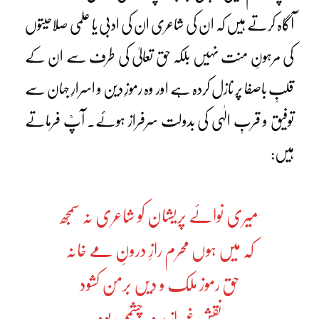
آگاہ کرتے ہیں کہ ان کی شاعری ان کی ادبی یا علمی صلاحیتوں
کی مرہونِ منت نہیں بلکہ حق تعالیٰ کی طرف سے ان کے
قلبِ باصفا پر نازل کردہ ہے اور وہ رموزِ دین و اسرارِ جہان سے
توفیق و قربِ الٰہی کی بدولت سرفراز ہوئے۔ آپؒ فرماتے
ہیں:
میری نوائے پریشان کو شاعری نہ سمجھ
کہ میں ہوں محرم رازِ درونِ مے خانہ
حق رموز ملک و دیں برمن کشود
نقش غیر از پردہ چشمم ربود