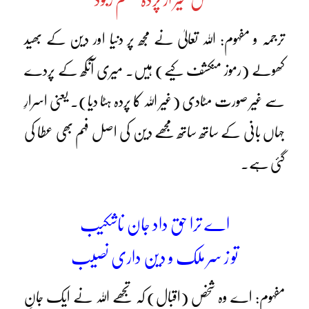
ترجمہ و مفہوم: اللہ تعالیٰ نے مجھ پر دنیا اور دین کے بھید
کھولے (رموز منکشف کیے) ہیں۔ میری آنکھ کے پردے
سے غیر صورت مٹادی (غیر اللہ کا پردہ ہٹا دیا)۔ یعنی اسرارِ
جہاں بانی کے ساتھ ساتھ مجھے دین کی اصل فہم بھی عطا کی
گئی ہے۔
اے ترا حق داد جان ناشکیب
تو ز سر ملک و دین داری نصیب
مفہوم: اے وہ شخص (اقبال) کہ تجھے اللہ نے ایک جانِ