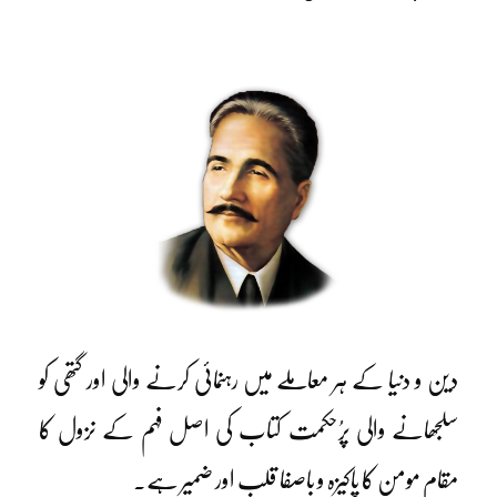
دین و دنیا کے ہر معاملے میں رہنمائی کرنے والی اور گتھی کو
سلجھانے والی پرُحکمت کتاب کی اصل فہم کے نزول کا
مقام مومن کا پاکیزہ و باصفا قلب اور ضمیر ہے۔