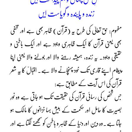
زندہ و پایندہ و گویاست ایں
مفہوم: حق تعالیٰ کی طرح یہ (قرآن) ظاہر بھی ہے اور مخفی
بھی یعنی قرآن کا ایک ظاہری وجود ہے اور ایک باطنی و
حقیقی وجود۔ یہ زندہ، ہمیشہ رہنے والا اور بولنے والا یعنی اپنا
پیغام اپنے قاری تک خود پہنچانے والا ہے۔ اقبالؒ کا یہ شعر
قرآن کی اس آیت کے مطابق ہے:
جس شخص کی رسائی قرآن کی حقیقت تک ہو جاتی ہے وہ نورِ
بصیرت کا حامل اور حکمت کے بیش بہا خزانوں کا مالک ہو
جاتا ہے۔وہ دین اور دنیا کے ظاہر و باطن کو سمجھنے لگتا ہے اور