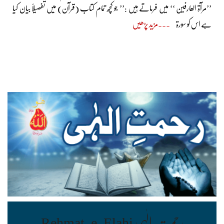
’’مرآۃ العارفین ‘‘ میں فرماتے ہیں :’’ جو کچھ تمام کتاب (قرآن) میں تفصیلاً بیان کیا
ہے اس کو سورۃ
مزید پڑھیں
رحمت ِ الٰہی Rehmat-e-Elahi