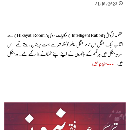
31/10/2023
عقلمند خرگوش(Intelligent Rabbit ) حکایاتِ رومی(Hikayat Roomi) سے
انتخاب ایک جنگل میں تمام جنگلی جانور خونخوار شیر سے بہت پریشان رہتے تھے۔ اس
سرسبز جنگل میں ہر قسم کے جانوروں نے اپنے اپنے ٹھکانے بنا رکھے تھے۔ وہ جنگل
میں
مزید پڑھیں