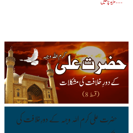
مزید پڑھیں
حضرت علی کرم اللہ وجہہ کے دورِخلافت کی