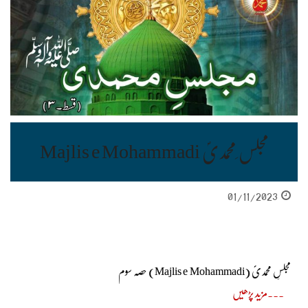
مجلس ِمحمدیؐ Majlis e Mohammadi
01/11/2023
مجلسِ محمدیؐ (Majlis e Mohammadi) حصہ سوم
مزید پڑھیں