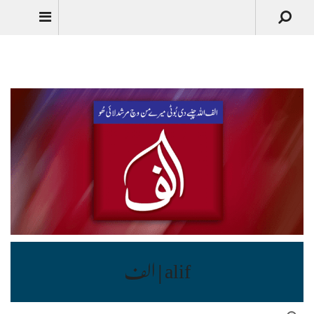
Urdu
alif | الف