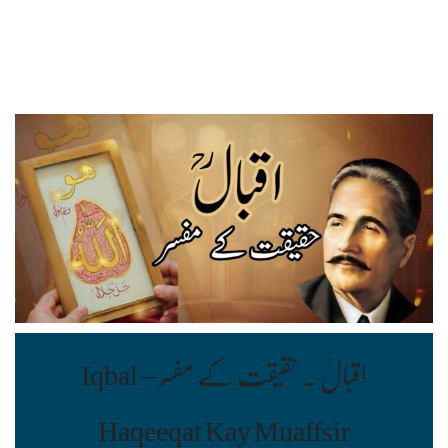
اقبالؒ ۔ حقیقت کے مفسر Iqbal –
Haqeeqat Kay Muaffsir