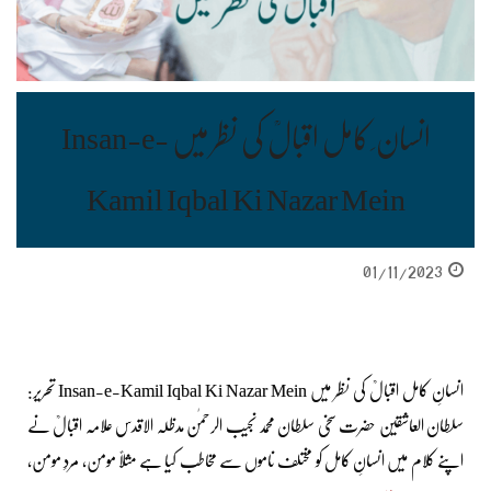
انسان ِ کامل اقبالؒ کی نظر میں Insan-e-
Kamil Iqbal Ki Nazar Mein
01/11/2023
انسانِ کامل اقبالؒ کی نظر میں Insan-e-Kamil Iqbal Ki Nazar Mein تحریر:
سلطان العاشقین حضرت سخی سلطان محمد نجیب الرحمٰن مدظلہ الاقدس علامہ اقبالؒ نے
اپنے کلام میں انسانِ کامل کو مختلف ناموں سے مخاطب کیا ہے مثلاً مومن، مردِ مومن،