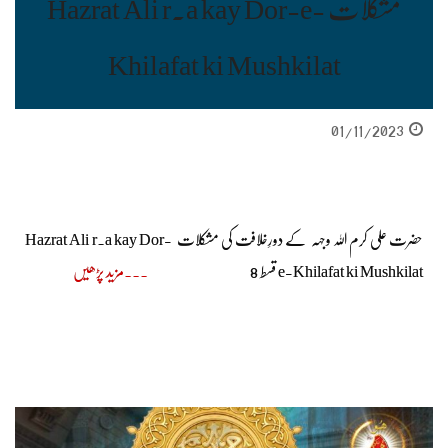
مشکلات Hazrat Ali r.a kay Dor-e-
Khilafat ki Mushkilat
01/11/2023
حضرت علی کرم اللہ وجہہ کے دورِخلافت کی مشکلات Hazrat Ali r.a kay Dor-
e-Khilafat ki Mushkilat قسط 8
مزید پڑھیں