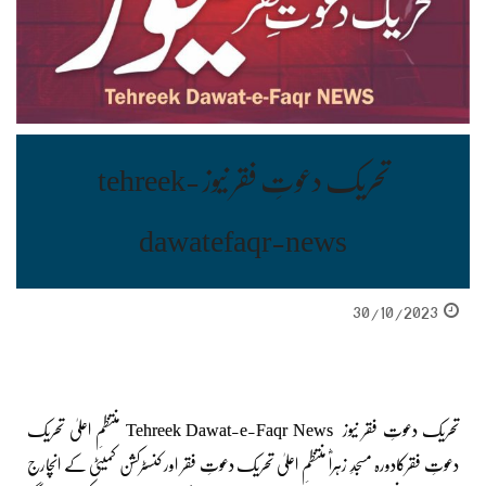
تحریک دعوتِ فقر نیوز tehreek-
dawatefaqr-news
30/10/2023
تحریک دعوتِ فقر نیوز Tehreek Dawat-e-Faqr News منتظمِ اعلیٰ تحریک
دعوتِ فقرکادورہ مسجدِ زہراؓ منتظمِ اعلیٰ تحریک دعوتِ فقر اور کنسٹرکشن کمیٹی کے انچارج