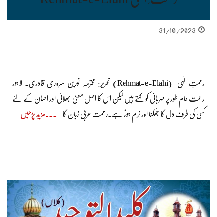
31/10/2023
رحمتِ الٰہی (Rehmat-e-Elahi) تحریر: محترمہ نورین سروری قادری۔ لاہور
رحمت عام طور پر مہربانی کو کہتے ہیں لیکن اس کا اصل معنی بھلائی اور احسان کے لئے
کسی کی طرف دل کا جھکنا اور نرم ہونا ہے۔رحمت عربی زبان کا
مزید پڑھیں