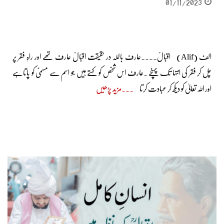
01/11/2023
الف (Alif) اقبالؒ۔۔۔۔عارف باللہ در حقیقت اقبالؒ عارف تھے اور راہِ فقر پر
چل کر فقر کی انتہا تک پہنچے ۔عارف اس شخص کو کہتے ہیں جو اسم سے مسمیّٰ کو پاتاہے
اور اللہ تعالیٰ کو دیکھ کر عبادت کرتا
مزید پڑھیں