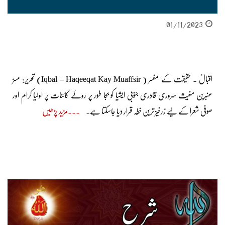
01/11/2023
اقبالؒ ۔ حقیقت کے مفسر ( Iqbal – Haqeeqat Kay Muaffsir) تحریر: مسز
عنبرین مغیث سروری قادری جنوبی ایشیا کو بجا طور پر روئے کائنات پر اولیا کرام اور
صوفی شعرا کے لیے زرخیز ترین خطہ قرار دیا جاسکتا ہے۔
مزید پڑھیں