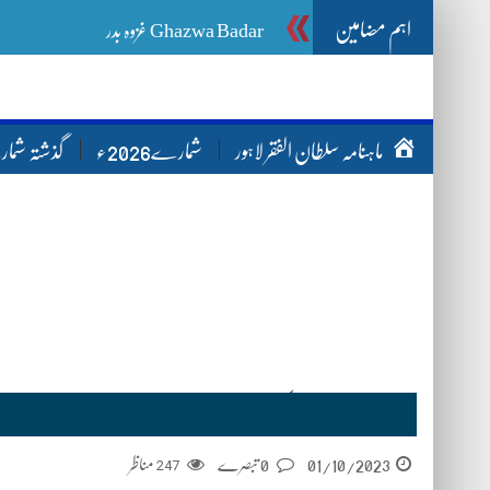
اہم مضامین
Ghazwa Badar غزوہ بدر
ماہنامہ سلطان الفقر لاہور
شمارے2026ء
گذشتہ شم
October اکتوبر 2023
مناظر
247
0 تبصرے
01/10/2023