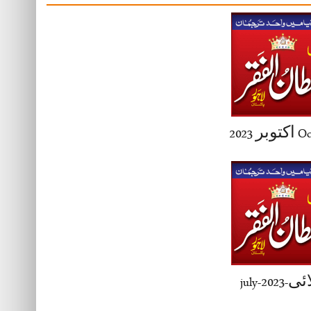
Octobe
جولائی-j