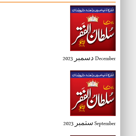
27-28
29-30
31-32
33-34
35-36
37-38
39-40
41-42
43-44
December دسمبر 2023
45-46
47-48
49-50
51-52
53-54
End
September ستمبر 2023