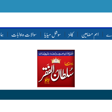
ارے
اہم مضامین
کالمز
سوشل میڈیا
سوالات وجوابات
ہما