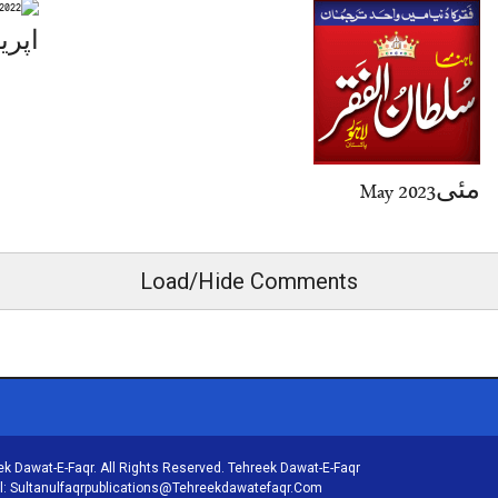
اپری April
مئی2023 May
Load/Hide Comments
k Dawat-E-Faqr. All Rights Reserved. Tehreek Dawat-E-Faqr
il: Sultanulfaqrpublications@tehreekdawatefaqr.com