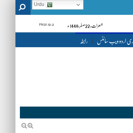
Urdu
2 : 51 : 38 PM
1448ء
صفر‬,
22
جمعرات‬‮,
ری اردو ویب سائٹس
رابطہ