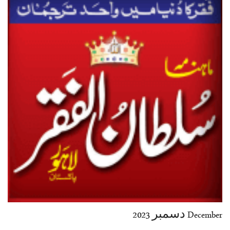
35-36
37-38
39-40
41-42
43-44
45-46
47-48
49-50
51-52
53-54
End
December دسمبر 2023