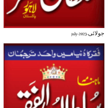
جولائی-july-2023