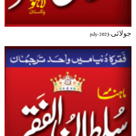
جولائی-july-2023