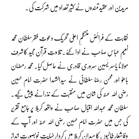
مریدین اور عقیدتمندوں نے کثیر تعداد میں شرکت کی۔
نقابت کے فرائض منتظمِ اعلیٰ تحریک دعوتِ فقر سلطان محمد
نعیم عباس صاحب نے ادا کئے۔ تلاوتِ قرآن مجید کاشرف
مولانا یاسر یٰسین سروری قادری نے حاصل کیا۔ محمد رمضان
باھوُ اور محسن رضا سلطانی نے سیدالشہدا حضرت امام حسین
رضی اللہ عنہ کی شان میں منقبت کے نذرانے پیش کیے۔
سلطان محمد عبداللہ اقبال صاحب نے واقعہ کربلا پر جامع تقریر
کی جس میں حضرت امام حسین رضی اللہ عنہٗ اور آپ کے
وفاشعار طالبوں کا میدانِ کربلا میں کردار نہایت خوبصورت انداز