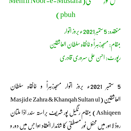
محفل نورِ مصطفیؐ
(Mehfil Noor-e-Mustafa
pbuh)
منعقدہ: 5 ستمبر 2021ء بروز اتوار
بمقام: مسجدِزہراؓ و خانقاہ سلطان العاشقین
رپورٹ: احسن علی سروری قادری
5 ستمبر 2021ء بروز اتوار مسجدِزہراؓ و خانقاہ سلطان
العاشقین (Masjid e Zahra & Khanqah Sultan ul
Ashiqeen) بمقام رنگیل پور شریف براستہ سندر اڈا ملتان
روڈ لاہور میں محفل نورِ مصطفیؐ کا شاندار انعقاد ہوا جس میں دور و