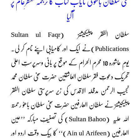
سخی سلطان باھوؒ کی نایاب کتاب کا ترجمہ منظرِعام پر
آگیا
سلطان الفقر پبلیکیشنز (Sultan ul Faqr
Publications)نے ایک اور کامیابی اپنے نام کر لی۔
یومِ عاشورہ 10 محرم الحرام کے موقع پر بانی وسرپرستِ اعلیٰ
تحریک دعوتِ فقر سلطان العاشقین حضرت سخی سلطان محمد
نجیب الرحمن مدظلہ الاقدس کی زیر سرپرستی سلطان الفقر
پبلیکیشنز نے سلطان العارفین حضرت سخی سلطان باھوُ رحمتہ
اللہ علیہ (Sultan Bahoo) کی تصنیفِ مبارکہ ’’عین
العارفین (Ain ul Arifeen)‘‘ کا بیک وقت اردو اور