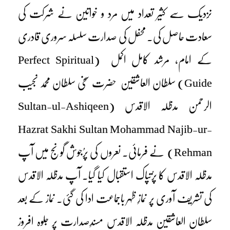
نزدیک سے کثیر تعداد میں مرد و خواتین نے شرکت کی
سعادت حاصل کی۔ محفل کی صدارت سلسلہ سروری قادری
کے امام، مرشد کامل اکمل (Perfect Spiritual
Guide) سلطان العاشقین حضرت سخی سلطان محمد نجیب
الرحمن مدظلہ الاقدس (Sultan-ul-Ashiqeen
Hazrat Sakhi Sultan Mohammad Najib-ur-
Rehman) نے فرمائی۔ نعروں کی پرُجوش گونج میں آپ
مدظلہ الاقدس کا پرُتپاک استقبال کیا گیا۔ آپ مدظلہ الاقدس
کی تشریف آوری پر نمازِ ظہر باجماعت ادا کی گئی۔ نماز کے بعد
سلطان العاشقین مدظلہ الاقدس مسندِصدارت پر جلوہ افروز