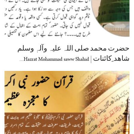
حضرت محمد صلی اللہ علیہ وآلہٖ وسلم
شاھد ِکائنات | Hazrat Mohammad saww Shahid…