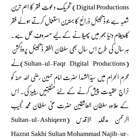
Digital Productions) تحریک دعوتِ فقر کا اہم ترین
شعبہ ہے جو ڈیجیٹل ذرائع کا بہترین استعمال کرتے ہوئے فقر
کا پیغام دنیا بھر میں پھیلانے کے لیے مصروفِ عمل ہے۔
ہر سال کی طرح اس سال بھی سلطان الفقر ڈیجیٹل پروڈکشن
(Sultan-ul-Faqr Digital Productions)نے
محرم الحرام میں سیدّالشہدا حضرت امام حسین رضی اللہ عنہٗ کو
خراجِ عقیدت پیش کرنے کے لئے منقبتیں ریلیز کی۔ اس
کے علاوہ سلطان العاشقین حضرت سخی سلطان محمد نجیب
الرحمن مدظلہ الاقدس
(Sultan-ul-Ashiqeen
Hazrat Sakhi Sultan Mohammad Najib-ur-