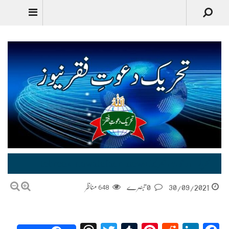
تحریک دعوتِ فقر نیوز tehreek-dawatefaqr-news
30/09/2021
0 تبصرے
648
مناظر