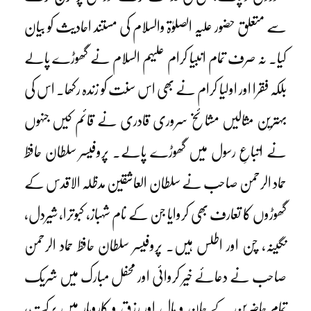
سے متعلق حضور علیہ الصلوٰۃ والسلام کی مستند احادیث کو بیان
کیا۔ نہ صرف تمام انبیا کرام علیہم السلام نے گھوڑے پالے
بلکہ فقرا اور اولیا کرام نے بھی اس سنت کو زندہ رکھا۔ اس کی
بہترین مثالیں مشائخ سروری قادری نے قائم کیں جنہوں
نے اتباعِ رسول میں گھوڑے پالے۔ پروفیسر سلطان حافظ
حماد الرحمن صاحب نے سلطان العاشقین مدظلہ الاقدس کے
گھوڑوں کا تعارف بھی کروایا جن کے نام شہباز، کبوترا، شیردل،
نگینہ، چن اور اطلس ہیں۔ پروفیسر سلطان حافظ حماد الرحمن
صاحب نے دعائے خیر کروائی اور محفل مبارک میں شریک
تمام حاضرین کے جان و مال اور رزق و کاروبار میں برکت،