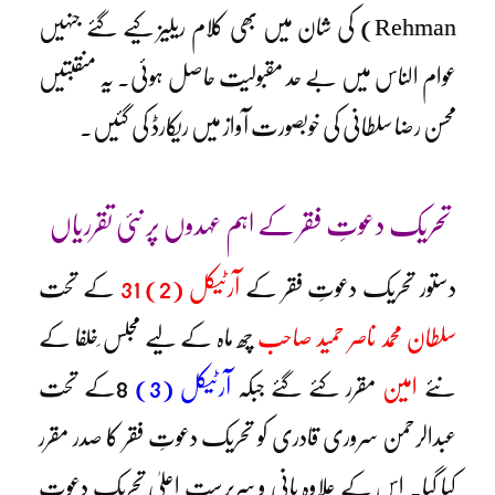
Rehman)
کی شان میں بھی کلام ریلیز کیے گئے جنہیں
عوام الناس میں بے حد مقبولیت حاصل ہوئی۔ یہ منقبتیں
محسن رضا سلطانی کی خوبصورت آواز میں ریکارڈ کی گئیں۔
تحریک دعوتِ فقر کے اہم عہدوں پر نئی تقرریاں
دستور تحریک دعوتِ فقر کے
آرٹیکل (2) 31
کے تحت
سلطان محمد ناصر حمید صاحب
چھ ماہ کے لیے مجلس ِخلفا کے
نئے
امین
مقرر کئے گئے جبکہ
آرٹیکل (3)
8کے تحت
عبدالرحمن سروری قادری کو تحریک دعوتِ فقر کا صدر مقرر
کیا گیا۔ اس کے علاوہ بانی و سرپرستِ اعلیٰ تحریک دعوتِ