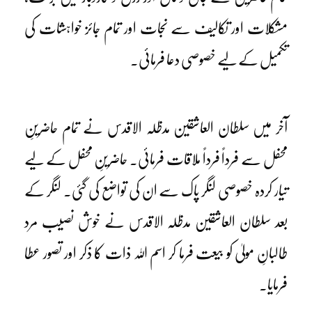
مشکلات اور تکالیف سے نجات اور تمام جائز خواہشات کی
تکمیل کے لیے خصوصی دعا فرمائی۔
آخر میں سلطان العاشقین مدظلہ الاقدس نے تمام حاضرینِ
محفل سے فرداً فرداً ملاقات فرمائی۔ حاضرینِ محفل کے لیے
تیار کردہ خصوصی لنگر پاک سے ان کی تواضع کی گئی۔ لنگر کے
بعد سلطان العاشقین مدظلہ الاقدس نے خوش نصیب مرد
طالبانِ مولیٰ کو بیعت فرما کر اسم اللہ ذات کا ذکر اور تصور عطا
فرمایا۔