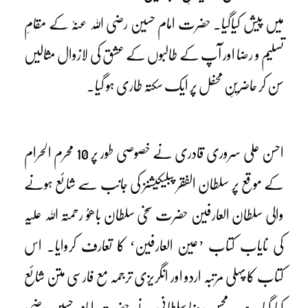
میں پیش کیاگیا۔ حضرت امام حسین رضی اللہ عنہٗ کے مقامِ
تسلیم و رضا اور آپ کے طالبوں کے عشق کی لازوال مثالیں
سن کر حاضرینِ محفل پر ایک سکتہ طاری ہو گیا۔
احسن علی سروری قادری نے خصوصی طور پر 10 محرم الحرام
کے موقع پر سلطان الفقر پبلیکیشنز کی جانب سے شائع ہونے
والی سلطان العارفین حضرت سخی سلطان باھوُ رحمتہ اللہ علیہ
کی نایاب کتاب ’عین العارفین‘ کا تعارف کروایا۔ اس
کتاب کا پہلی مرتبہ اردو اور انگریزی ترجمہ مع فارسی متن شائع
کیا گیا ہے۔ محسن رضا سلطانی نے حضرت امام حسین رضی