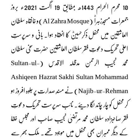
10 محرم الحرام 1443ھ بمطابق 19 اگست 2021ء بروز
جمعرات مسجدِزہراؓ (Al Zahra Mosque)و خانقاہ سلطان
العاشقین میں محفل ذکرِحسینؓ کا انعقاد ہوا۔ بانی و سرپرستِ
اعلیٰ تحریک دعوتِ فقر سلطان العاشقین حضرت سخی سلطان
محمد نجیب الرحمن مدظلہ الاقدس (Sultan-ul-
Ashiqeen Hazrat Sakhi Sultan Mohammad
Najib-ur-Rehman) نے مسندِ صدارت پر جلوہ افروز ہو
کر محفل کو چار چاند لگا دیئے۔ نائب سرپرست تحریک دعوتِ
فقر صاحبزادہ سلطان محمد مرتضیٰ نجیب صاحب اور مجلسِ خلفا
کے دیگر ممبران بھی محفل میں موجود تھے۔ ملک بھر سے