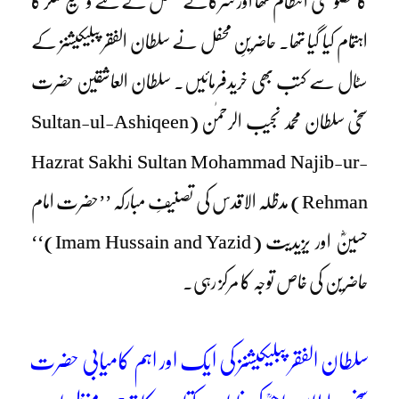
کا خصوصی انتظام تھا اور شرکائے محفل کے لئے وسیع لنگر کا
اہتمام کیا گیا تھا۔ حاضرینِ محفل نے سلطان الفقر پبلیکیشنز کے
سٹال سے کتب بھی خریدفرمائیں۔ سلطان العاشقین حضرت
سخی سلطان محمد نجیب الرحمٰن (Sultan-ul-Ashiqeen
Hazrat Sakhi Sultan Mohammad Najib-ur-
Rehman) مدظلہ الاقدس کی تصنیفِ مبارکہ ’’حضرت امام
حسینؓ اور یزیدیت (Imam Hussain and Yazid)‘‘
حاضرین کی خاص توجہ کا مرکز رہی۔
سلطان الفقر پبلیکیشنز کی ایک اور اہم کامیابی حضرت