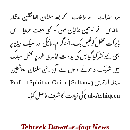
مرد حضرات سے ملاقات کے بعد سلطان العاشقین مدظلہ
الاقدس نے خواتین طالبانِ مولیٰ کو بھی بیعت فرمایا۔ اس
بابرکت محفل کو فیس بک، انسٹاگرام، لائیکی اور سنیک ویڈیو پر
بھی لائیو نشر کیا گیا جس کی بدولت ظاہری طور پر محفل مبارک
میں شریک نہ ہونے والوں نے آن لائن سلطان العاشقین
مدظلہ الاقدس (Perfect Spiritual Guide | Sultan-
ul-Ashiqeen) کی زیارت کا شرف حاصل کیا۔
Tehreek Dawat-e-faqr News