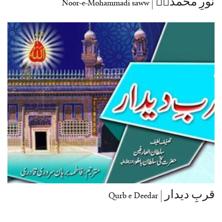
نورِ محمدیؐ | Noor-e-Mohammadi saww
قربِ دیدار | Qurb e Deedar