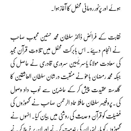
ہوئے اور پرُنور روحانی محفل کا آغازہوا۔
نقابت کے فرائض ڈاکٹر سلطان محمد حسنین محبوب صاحب
نے انجام دیئے۔ اس بابرکت محفل میں تلاوتِ قرآن مجید
کی سعادت مولانا یاسر یٰسین سروری قادری نے حاصل کی
جبکہ محمد رمضان باھوُ نے منقبت در شان سلطان العاشقین کا
گلدستہ عقیدت پیش کر کے حاضرین سے خوب داد وصول
کی۔پروفیسر سلطان حافظ حماد الرحمن صاحب نے گھوڑوں کی
فضیلت کو قرآن و حدیث کی روشنی میں بیان کیا۔ انہوں نے
گھوڑوں کو پالنے، ان کی خدمت کرنے اور ان پر خرچ کرنے