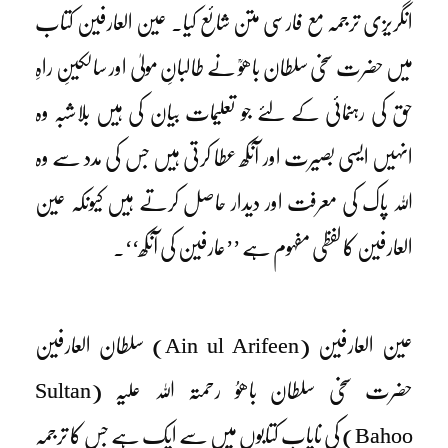
انگریزی ترجمہ مع فارسی متن شائع کیا۔ عین العارفین کتاب
میں حضرت سخی سلطان باھوؒ نے طالبانِ مولیٰ اور سالکینِ راہِ
حق کی رہنمائی کے لئے جو تعلیمات بیان کی ہیں بلاشبہ وہ
انہیں ایسی بصیرت اور آنکھ عطا کرتی ہیں جس کی مدد سے وہ
اللہ پاک کی معرفت اور دیدار حاصل کرتے ہیں کیونکہ عین
العارفین کا لفظی مفہوم ہے ’’عارفین کی آنکھ‘‘۔
عین العارفین
(Ain ul Arifeen)
سلطان العارفین
حضرت سخی سلطان باھوُ رحمتہ اللہ علیہ
(Sultan
Bahoo)
کی نایاب کتابوں میں سے ایک ہے جس کا ترجمہ