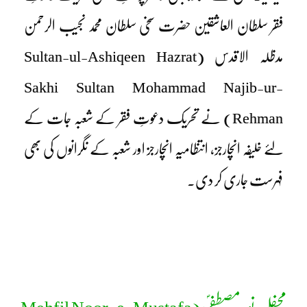
فقر سلطان العاشقین حضرت سخی سلطان محمد نجیب الرحمن
مدظلہ الاقدس (Sultan-ul-Ashiqeen Hazrat
Sakhi Sultan Mohammad Najib-ur-
Rehman) نے تحریک دعوتِ فقر کے شعبہ جات کے
لئے خلیفہ انچارجز، انتظامیہ انچارجز اور شعبہ کے نگرانوں کی بھی
فہرست جاری کر دی۔