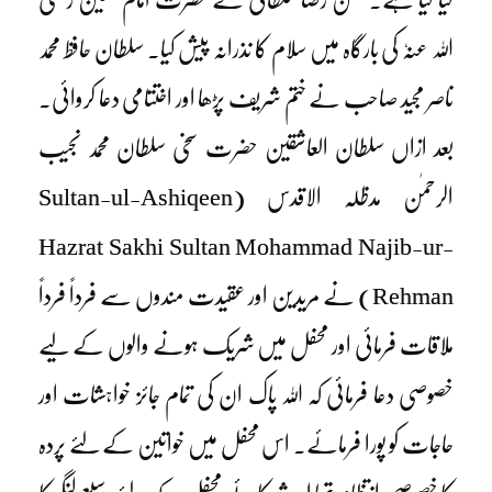
اللہ عنہٗ کی بارگاہ میں سلام کا نذرانہ پیش کیا۔ سلطان حافظ محمد
ناصر مجید صاحب نے ختم شریف پڑھا اور اختتامی دعا کروائی۔
بعد ازاں سلطان العاشقین حضرت سخی سلطان محمد نجیب
الرحمٰن مدظلہ الاقدس (Sultan-ul-Ashiqeen
Hazrat Sakhi Sultan Mohammad Najib-ur-
Rehman) نے مریدین اور عقیدت مندوں سے فرداً فرداً
ملاقات فرمائی اور محفل میں شریک ہونے والوں کے لیے
خصوصی دعا فرمائی کہ اللہ پاک ان کی تمام جائز خواہشات اور
حاجات کو پورا فرمائے۔ اس محفل میں خواتین کے لئے پردہ