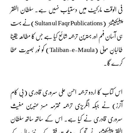
فی الوقت مارکیٹ میں دستیاب نہیں ہے۔ سلطان الفقر
پبلیکیشنز
(Sultan ul Faqr Publications)
نے بہت
ہی آسان فہم اور بہترین ترجمہ شائع کیا ہے جس کا مطالعہ یقینا
طالبانِ مولیٰ (Taliban-e-Maula) کو نورِ بصیرت عطا
کرے گا۔
اس کتاب کا اردو ترجمہ احسن علی سروری قادری (بی کام
آنرز) نے جبکہ انگریزی ترجمہ محترمہ مسز عنبرین مغیث
سروری قادری نے کیا ہے۔ اس کے ساتھ ساتھ سلطان
الفقر پبلیکیشنز نے تحریک دعوتِ فقر کے نئے سال کے