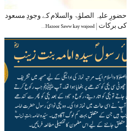
حضورِ علیہ الصلوٰۃ والسلام کے وجودِ مسعود
کی برکات | Hazoor Saww kay wajood…