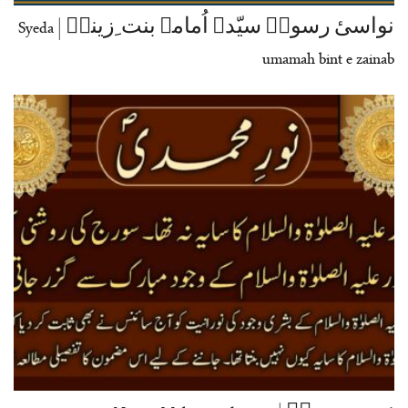
نواسیٔ رسولؐ سیّدہ اُمامہ بنت ِزینبؓ | Syeda
umamah bint e zainab