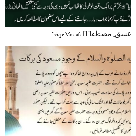
عشق ِ مصطفیؐ Ishq e Mustafa