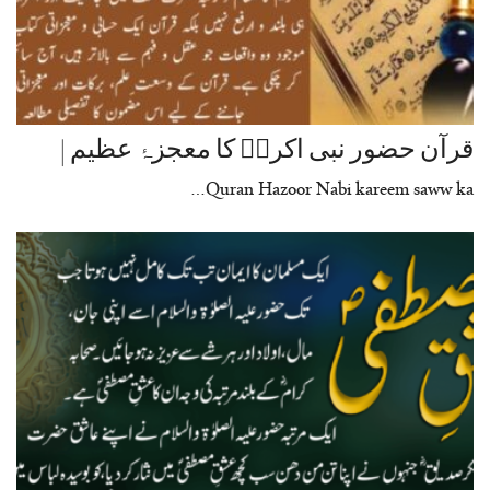
قرآن حضور نبی اکرمؐ کا معجزۂ عظیم |
Quran Hazoor Nabi kareem saww ka…