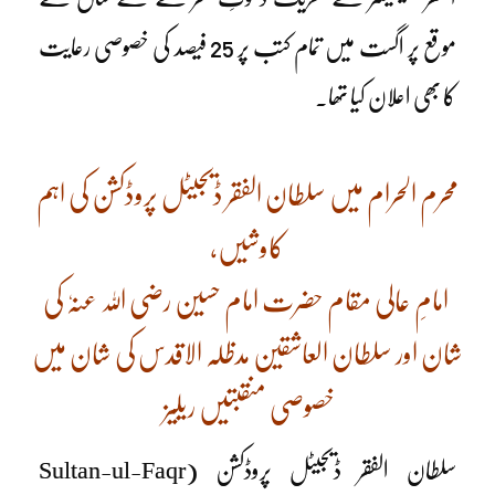
موقع پر اگست میں تمام کتب پر 25 فیصد کی خصوصی رعایت
کا بھی اعلان کیا تھا۔
محرم الحرام میں سلطان الفقر ڈیجیٹل پروڈکشن کی اہم
کاوشیں،
امامِ عالی مقام حضرت امام حسین رضی اللہ عنہٗ کی
شان اور سلطان العاشقین مدظلہ الاقدس کی شان میں
خصوصی منقبتیں ریلیز
سلطان الفقر ڈیجیٹل پروڈکشن (Sultan-ul-Faqr