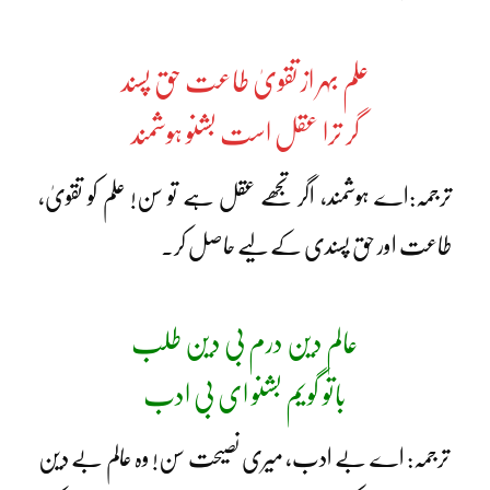
علم بہر از تقویٰ طاعت حق پسند
گر ترا عقل است بشنو ہوشمند
ترجمہ:اے ہوشمند، اگر تجھے عقل ہے تو سن! علم کو تقویٰ،
طاعت اور حق پسندی کے لیے حاصل کر۔
عالم دین درم بی دین طلب
باتو گویم بشنو ای بی ادب
ترجمہ: اے بے ادب، میری نصیحت سن! وہ عالم بے دین