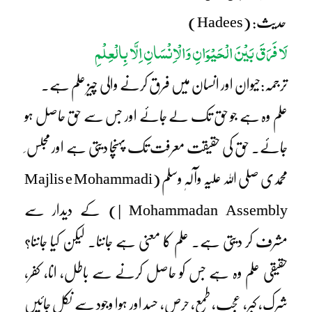
حدیث: (Hadees)
لَا فَرَقَ بَیْنَ الْحَیْوَانِ وَالْاِنْسَانِ اِلَّا بِالْعِلْمِ
ترجمہ:حیوان اور انسان میں فرق کرنے والی چیز علم ہے۔
علم وہ ہے جو حق تک لے جائے اور جس سے حق حاصل ہو
جائے۔ حق کی حقیقت معرفت تک پہنچا دیتی ہے اور مجلس ِ
محمدی صلی اللہ علیہ وآلہٖ وسلم (Majlis e Mohammadi
| Mohammadan Assembly) کے دیدار سے
مشرف کر دیتی ہے۔ علم کا معنی ہے جاننا۔ لیکن کیا جاننا؟
حقیقی علم وہ ہے جس کو حاصل کرنے سے باطل، انا، کفر،
شرک، کبر، عجب، طمع، حرص، حسد اور ہوا وجود سے نکل جائیں