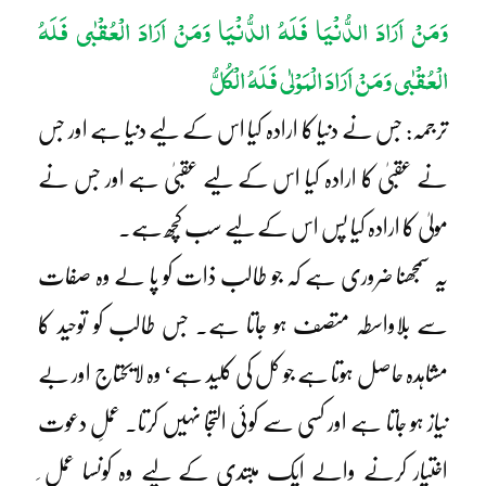
وَمَنْ اَرَادَ الدُّنْیَا فَلَہُ الدُّنْیَا وَمَنْ اَرَادَ الْعُقْبٰی فَلَہُ
الْعُقْبٰی وَمَنْ اَرَادَ الْمَوْلٰی فَلَہُ الْکُلُّ
ترجمہ: جس نے دنیا کا ارادہ کیا اس کے لیے دنیا ہے اور جس
نے عقبیٰ کا ارادہ کیا اس کے لیے عقبیٰ ہے اور جس نے
مولیٰ کا ارادہ کیا پس اس کے لیے سب کچھ ہے۔
یہ سمجھنا ضروری ہے کہ جو طالب ذات کو پا لے وہ صفات
سے بلاواسطہ متصف ہو جاتا ہے۔ جس طالب کو توحید کا
مشاہدہ حاصل ہوتا ہے جو کل کی کلید ہے‘ وہ لایحتاج اور بے
نیاز ہو جاتا ہے اور کسی سے کوئی التجا نہیں کرتا۔ عملِ دعوت
اختیار کرنے والے ایک مبتدی کے لیے وہ کونسا عمل ِ