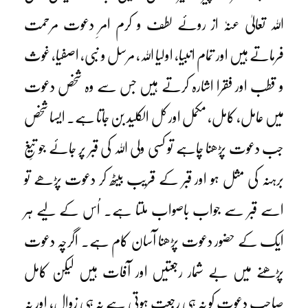
اللہ تعالیٰ عنہٗ از روئے لطف و کرم امرِ دعوت مرحمت
فرماتے ہیں اور تمام انبیا، اولیا اللہ، مرسل و نبی، اصفیا، غوث
و قطب اور فقرا اشارہ کرتے ہیں جس سے وہ شخص دعوت
میں عامل، کامل، مکمل اور کل الکلید بن جاتا ہے۔ ایسا شخص
جب دعوت پڑھنا چاہے تو کسی ولی اللہ کی قبر پر جائے جو تیغِ
برہنہ کی مثل ہو اور قبر کے قریب بیٹھ کر دعوت پڑھے تو
اسے قبر سے جواب باصواب ملتا ہے۔ اُس کے لیے ہر
ایک کے حضور دعوت پڑھنا آسان کام ہے۔ اگرچہ دعوت
پڑھنے میں بے شمار رجعتیں اور آفات ہیں لیکن کامل
صاحبِ دعوت کو نہ ہی رجعت ہوتی ہے نہ ہی زوال، اور نہ