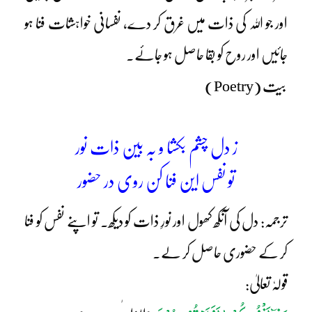
اور جو اللہ کی ذات میں غرق کر دے، نفسانی خواہشات فنا ہو
جائیں اور روح کو بقا حاصل ہو جائے۔
بیت (Poetry)
ز دل چشم بکشا و بہ بین ذات نور
تو نفس این فنا کن روی در حضور
ترجمہ: دل کی آنکھ کھول اور نورِ ذات کو دیکھ۔ تو اپنے نفس کو فنا
کر کے حضوری حاصل کر لے۔
قولہٗ تعالیٰ: