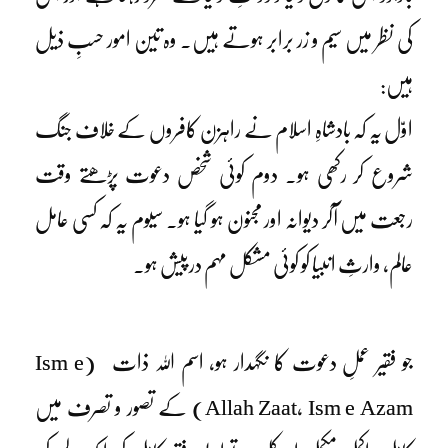
کی نظر میں سیم و زر برابر ہوتے ہیں۔ وہ تین امور حسبِ ذیل
ہیں:
اوّل یہ کہ بادشاہِ اسلام نے راہزن کافروں کے خلاف جنگ
شروع کر رکھی ہو۔ دوم کوئی شخص دعوت پڑھتے وقت
رجعت میں آکر دیوانہ اور مجنون ہو گیا ہو۔ سیوم یہ کہ کسی عامل
عالم، وارثِ انبیا کو کوئی مشکل مہم درپیش ہو۔
جو فقیر عملِ دعوت کا نگہدار ہو، اسم اللہ ذات
(Ism e
Allah Zaat, Ism e Azam)
کے تصور و تصرف میں