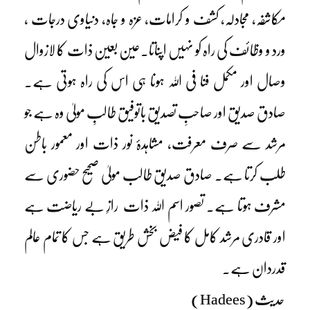
مکاشفہ، مجادلہ، کشف و کرامات، عزہ و جاہ، دنیاوی درجات ،
ورد و وظائف کی راہ کو نہیں اپناتا۔عین بعین ذات کا لازوال
وصال اور مکمل فنا فی اللہ ہونا ہی اس کی راہ ہوتی ہے۔
صادق صدیق اور صاحبِ تصدیق باتوفیق طالبِ مولیٰ وہ ہے جو
مرشد سے صرف معرفت، مشاہدۂ نور ذات اور معمور باطن
طلب کرتا ہے۔ صادق صدیق طالب مولیٰ صحیح حضوری سے
مشرف ہوتا ہے۔ تصور اسم اللہ ذات رازِ بے ریاضت ہے
اور قادری مرشد کامل کا فیض بخش طریق ہے جس کا تمام عالم
قدردان ہے۔
حدیث (Hadees)