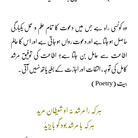
وہ کونسی راہ ہے جس میں دعوت کا تمام علم و عمل یکبارگی
حاصل ہو جاتا ہے اور دعوت رواں ہو جاتی ہے اور اس کا عالم
اطاعت سے عامل بن جاتا ہے؟ اطاعت کی توفیق مرشد
کامل کی توجہ، التفات اور اجازت کے بغیر ہاتھ نہیں آتی۔
بیت (Poetry)
ہر کہ را مرشد نہ او شیطان مرید
ہر کہ با مرشد بود گو بایزیدؒ