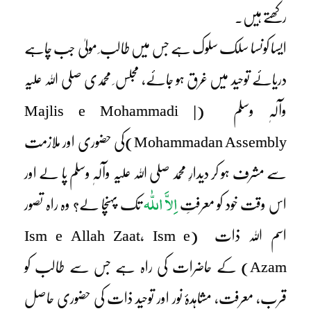
رکھتے ہیں۔
ایسا کونسا سلک سلوک ہے جس میں طالب ِ مولیٰ جب چاہے
دریائے توحید میں غرق ہو جائے، مجلس ِ محمدی صلی اللہ علیہ
وآلہٖ وسلم (Majlis e Mohammadi |
Mohammadan Assembly)کی حضوری اور ملازمت
سے مشرف ہو کر دیدارِ محمد صلی اللہ علیہ وآلہٖ وسلم پا لے اور
اِلاَّ اللّٰہ
اس وقت خود کو معرفتِ
تک پہنچا لے؟ وہ راہ تصور
اسم اللہ ذات
(Ism e Allah Zaat, Ism e
Azam)
کے حاضرات کی راہ ہے جس سے طالب کو
قرب، معرفت، مشاہدۂ نور اور توحید ذات کی حضوری حاصل