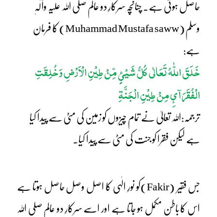
حاصل ہوتی ہے۔ چنانچہ سرکارِ دو عالم صلی اللہ علیہ وآلہٖ
وسلم (Muhammad Mustafa saww) کا فرمان
ہے:
خَلَقَ اللّٰہُ تَعَالٰی کُلُّ شَیْئٍ مِّنْ طِیْنِ الْاَرْضِ وَخُلِقَتِ
الْفُقَرَآئِ مِنْ طِیْنِ الْجَنَّۃِ
ترجمہ:اللہ تعالیٰ نے تمام چیزوں کو زمین کی مٹی سے پیدا کیا
ہے لیکن فقرا کو جنت کی مٹی سے پیدا کیا۔
جس فقیر (Fakir)کو نورِ الٰہی کا اصل وصل حاصل ہوتا ہے
اس کا باطن مکمل ہو جاتا ہے اور اسے سرکارِ دو عالم صلی اللہ