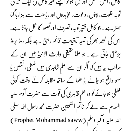
کامل، اکمل مکمل اور کُل ہو تو ایسے فقیر کامل کی ایک لمحہ کی
توجہ خلوت، چلوُں، دعوت، مجاہدوں اور ریاضت سے ہزارہا گنا
بہتر ہے۔ جو کامل فقیر توجہ، تصرف اور تصور کا عمل جانتا ہے،
اس کی لحظہ بھر کی توجہ تاقیامت قائم رہتی ہے بلکہ روز بروز
بڑھتی جاتی ہے۔ جو علما حقیقی وارث الانبیا ہیں ان کے
مراتب یہ ہیں کہ اگر ان سے علمِ ظاہری میں غلطی، نقص یا
سہو واقع ہو جائے یا علما کے ساتھ مقابلہ کرتے وقت کوئی
غلطی ہو جائے تو وہ علم ظاہری کی قوت سے حضرت آدم علیہ
السلام سے لے کر خاتم النبیین حضرت محمد رسول اللہ صلی
اللہ علیہ وآلہٖ وسلم (Prophet Mohammad saww)