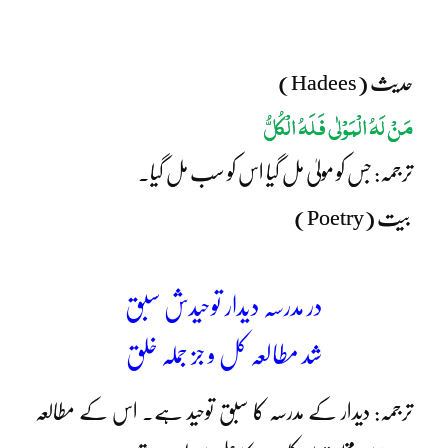
حدیث (Hadees)
مَنْ لَہُ الْمَوْلٰی فَلَہُ الْکُلُّ
ترجمہ: جس کو مولیٰ مل گیا اس کو سب مل گیا۔
بیت (Poetry)
در مدرسہ دیدار توحیدش سبق
شد مطالعہ کل و جز جملہ خلق
ترجمہ: دیدار کے مدرسہ کا سبق توحید ہے۔ اس کے مطالعہ