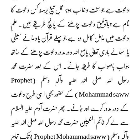
دعوت ہے جو سخت و غالب ہو؟ عملِ تیغِ برہنہ کس دعوت کا
نام ہے؟باتوفیق دعوت پڑھنے کے پانچ طریقے ہیں۔ علمِ
دعوت میں عامل کامل وہ ہے جو پہلے قرآن یا دعائے سیفی
یا اسمائے باری تعالیٰ یا مع اللہ دور مدور دعوت پڑھنے کے ساتھ
جواب باصواب کا طریقہ جانے۔ اس کے بعد حضرت محمد
رسول اللہ صلی اللہ علیہ وآلہٖ وسلم (Prophet
Mohammad saww) کے حضور بھی اسی طرح دعوت
کے دور مدور کرے اور جانے۔ پھر حضرت آدم علیہ السلام
سے لے کر خاتم النبیین حضرت محمد رسول اللہ صلی اللہ علیہ
وآلہٖ وسلم (Prophet Mohammad saww) تک تمام