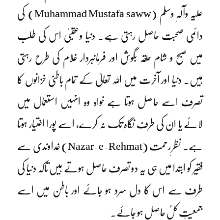
علیہ وآلہٖ وسلم
(Muhammad Mustafa saww)
کی
دائمی صحبت حاصل رہتی ہے۔ دنیا وعقبیٰ اس کی طلب
میں صبح و شام حلقہ بگوش اور فرمانبردار غلام کی طرح رہتی
ہیں۔ دنیا اور آخرت میں اللہ تعالیٰ کے تمام باطنی خزانوں کا
تصرف اسے حاصل ہوتا ہے خواہ وہ انہیں استعمال میں
لائے یا ان کی طرف نگاہ تک نہ کرے، اسے پورا اختیار ہوتا
ہے۔ نظرِ رحمت (Nazar-e-Rehmat) خداوندی سے
فقیر کو ابتدا میں ہی یہ دو تصرف حاصل ہوتے ہیں تاکہ دنیا کی
طرف سے اس کا دل سرد ہو جائے اور باطن میں اسے
جمعیتِ کلُ حاصل ہو جائے۔