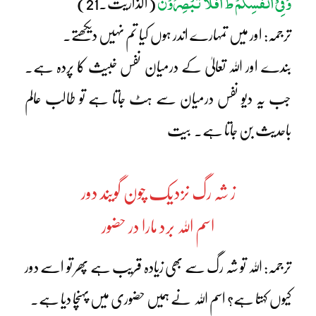
وَفِیْٓ اَنْفُسِکُمْ ط اَفَلَا تُبْصِرُوْنَ
(الذاریٰت۔21)
ترجمہ: اور میں تمہارے اندر ہوں کیا تم نہیں دیکھتے۔
بندے اور اللہ تعالیٰ کے درمیان نفس خبیث کا پردہ ہے۔
جب یہ دیو نفس درمیان سے ہٹ جاتا ہے تو طالب عالم
باحدیث بن جاتا ہے۔ بیت
ز شہ رگ نزدیک چون گویند دور
اسم اللہ برد مارا در حضور
ترجمہ: اللہ تو شہ رگ سے بھی زیادہ قریب ہے پھر تو اسے دور
کیوں کہتا ہے؟ اسم اللہ نے ہمیں حضوری میں پہنچا دیا ہے۔