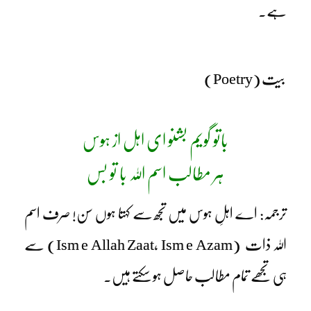
ہے۔
بیت (Poetry)
باتو گویم بشنو ای اہل از ہوس
ہر مطالب اسم اللہ با تو بس
ترجمہ: اے اہلِ ہوس میں تجھ سے کہتا ہوں سن! صرف اسم
اللہ ذات
(Ism e Allah Zaat, Ism e Azam)
سے
ہی تجھے تمام مطالب حاصل ہو سکتے ہیں۔