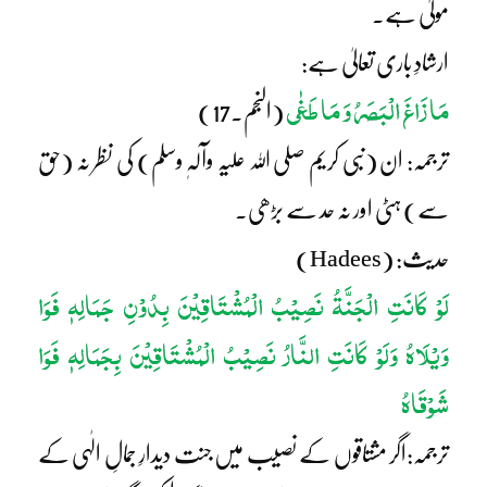
مولیٰ ہے۔
ارشادِ باری تعالیٰ ہے:
مَا زَاغَ الْبَصَرُ وَ مَا طَغٰی
(النجم۔17)
ترجمہ: ان (نبی کریم صلی اللہ علیہ وآلہٖ وسلم) کی نظر نہ (حق
سے) ہٹی اور نہ حد سے بڑھی۔
حدیث: (Hadees)
لَوْ کَانَتِ الْجَنَّۃُ نَصِیْبُ الْمُشْتَاقِیْنَ بِدُوْنِ جَمَالِہٖ فَوَا
وَیْلَاہُ وَلَوْ کَانَتِ النَّارُ نَصِیْبُ الْمُشْتَاقِیْنَ بِجَمَالِہٖ فَوَا
شَوْقَاہُ
ترجمہ:اگر مشتاقوں کے نصیب میں جنت دیدارِ جمالِ الٰہی کے