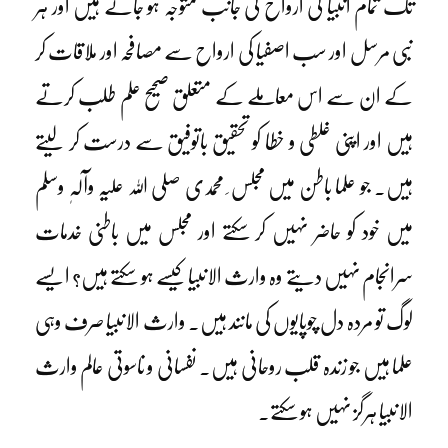
تک تمام انبیا کی ارواح کی جانب متوجہ ہو جاتے ہیں اور ہر
نبی مرسل اور سب اصفیا کی ارواح سے مصافحہ اور ملاقات کر
کے ان سے اس معاملے کے متعلق صحیح علم طلب کرتے
ہیں اور اپنی غلطی و خطا کو تحقیق باتوفیق سے درست کر لیتے
ہیں۔ جو علما باطن میں مجلس ِ محمدی صلی اللہ علیہ وآلہٖ وسلم
میں خود کو حاضر نہیں کر سکتے اور مجلس میں باطنی خدمات
سرانجام نہیں دیتے وہ وارث الانبیا کیسے ہو سکتے ہیں؟ ایسے
لوگ تو مردہ دل چوپایوں کی مانند ہیں۔ وارث الانبیا صرف وہی
علما ہیں جو زندہ قلب روحانی ہیں۔ نفسانی و ناسوتی عالم وارث
الانبیا ہرگز نہیں ہو سکتے۔