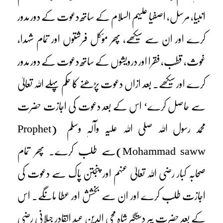
انبیا، مرسل، اصفیا علیہم السلام کے ساتھ دعوت کے دور مدور
کرے اور ان سے سیکھے، پھر مؤکل فرشتوں اور تمام شہدا،
غوث، قطب، فقرا اور درویشوں کے ساتھ دعوت کے دور مدور
کرے اور سیکھے۔ بعد ازاں دعوت پڑھنے کا حکم پہلے اللہ تعالیٰ
سے حاصل کرے‘ اس کے بعد دعوت کی اجازت حضرت
محمد رسول اللہ صلی اللہ علیہ وآلہٖ وسلم (Prophet
Mohammad saww)سے طلب کرے۔ پھر تمام
صحابہ کبار رضی اللہ تعالیٰ عنہم اور پنجتن پاک سے دعوت کی
اجازت طلب کرے اور ان سے بخشش اور عطا مانگے۔ اس
کے بعد حضرت پیر دستگیر شاہ محی الدین عبد القادر جیلانی رضی