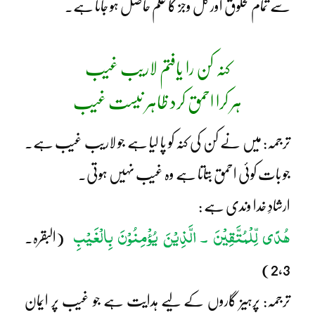
سے تمام مخلوق اور کل وجز کا علم حاصل ہو جاتا ہے۔
کنہ کن را یافتم لاریب غیب
ہر کرا احمق کرد ظاہر نیست غیب
ترجمہ: میں نے کن کی کنہ کو پا لیا ہے جو لاریب غیب ہے۔
جو بات کوئی احمق بتاتا ہے وہ غیب نہیں ہوتی۔
ارشادِ خدا وندی ہے :
ھُدًی لِّلْمُتَّقِیْنَ ۔ الَّذِیْنَ یُؤْمِنُوْنَ بِالْغَیْبِ
(البقرہ۔
2,3)
ترجمہ: پرہیز گاروں کے لیے ہدایت ہے جو غیب پر ایمان