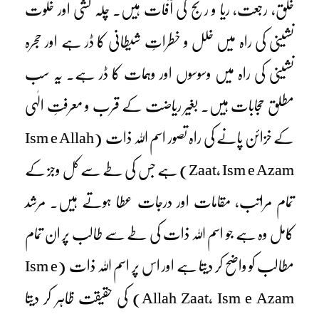
خلق، رجعت، ریا و رنج کی آفات ہیں۔ چلہ کشی اور خلوت
نشینی کی راہ میں خلل و خطراتِ شیطانی کا ڈر ہے اور حجرہ
نشینی کی راہ میں وسوسوں اور وہمات کا ڈر ہے۔ یہ سب
مطلق حجابات ہیں۔ بغیر ریاضت کے قرب و معرفتِ الٰہی
کے خزائن پانے کی راہ تصور اسم اللہ ذات
(Ism e Allah
Zaat, Ism e Azam)
ہے جس کی طے سے کل وجز کے
تمام مراتب، مقامات اور درجات عطا ہوتے ہیں۔ مرشد
کامل وہ ہے جو اسم اللہ ذات کی طے سے طالب پر ان تمام
مطالب کو واضح کر دیتا ہے اور اس پر اسم اللہ ذات
(Ism e
Allah Zaat, Ism e Azam)
کی حقیقت ظاہر کر دیتا