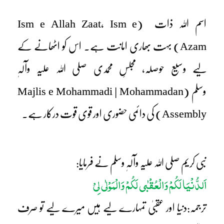
اسم اللہ ذات
(Ism e Allah Zaat, Ism e
Azam)
بہت بھاری امانت ہے۔ اس کو اٹھانے کے
لیے وسیع حوصلہ، مجلسِ محمدی صلی اللہ علیہ وآلہٖ
وسلم
(Majlis e Mohammadi | Mohammadan
Assembly)
کی دائمی حضوری اور قوی قوت درکار ہے۔
نبی کریم صلی اللہ علیہ وآلہٖ وسلم نے فرمایا:
اَلدُّنْیَا لَکُمْ وَالْعُقْبٰی لَکُمْ وَالْمَوْلٰی لِیْ
ترجمہ:دنیا اور عقبیٰ تمہارے لیے ہیں میرے لیے تو صرف