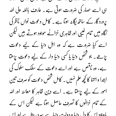
ہی اسے حصار کی ضرورت ہوتی ہے۔ عارف باللہ ولی اللہ
پروردگار کے ساتھ یگانہ ہوتا ہے۔ کامل دعوت خواں ناظر کی
نگاہ میں تمام غیبی اور ظاہری خزانے موجود ہوتے ہیں لیکن
اسے کیا ضرورت ہے کہ وہ اہلِ دنیا کے لیے دعوت
پڑھے۔ جو شخص دنیا یا کسی دنیا دار کے لیے دعوت پڑھتا
ہے، وہ ناقص ہے اور اسے دعوت کے سلک سلوک کی
ابتدا و انتہا کا کچھ علم نہیں۔ کامل شخص دعوت کو صرف تین
امور کے لیے پڑھتا ہے۔ اسے دینِ ظاہر کا معائنہ اور اللہ
کے تمام خزانوں کا تصرف حاصل ہوتا ہے لیکن اس کے
باوجود اس کا دل دنیا و دولتِ دنیا سے سرد رہتا ہے اور اس