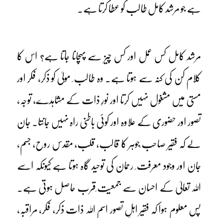
ہے جو مرشد کامل طالب کو عطا کرتا ہے۔
مرشد کامل کس عمل اور کس چیز سے پہچانا جاتا ہے؟ اس کا
کلام کن کی کنہ سے ہوتا ہے۔ وہ طالب ِ مولیٰ کو ذکر، فکر اور
مستی میں مشغول نہیں کرتا اور نورِ ذات کے مشاہدے، توجہ،
تصور اور حضوری کے علاوہ اور کوئی باطنی راہ نہیں جانتا۔ جان
لے کہ فقیر صاحب ِجوہر کا قالب، قلب، مقدس روح، جسم،
جان اور وجود معرفت ِ رحمان کی توحید گاہ ہوتا ہے کیونکہ اسے
اللہ تعالیٰ کے احسان سے جمعیت ِقرب حاصل ہوتی ہے۔
پس معلوم ہوا کہ فقیر اہلِ تصور اسم اللہ ذات ذکر، فکر، مراقبہ،