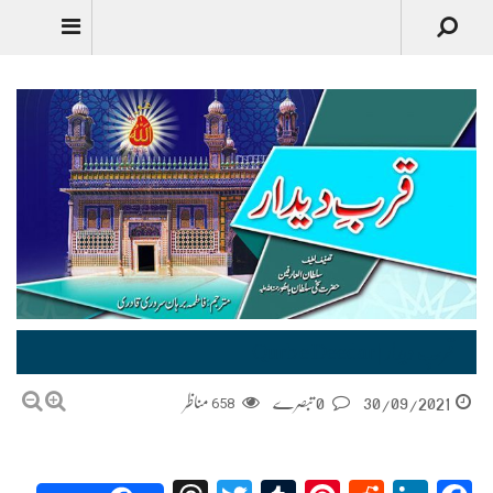
قربِ دیدار | Qurb e Deedar
30/09/2021
0 تبصرے
658
مناظر