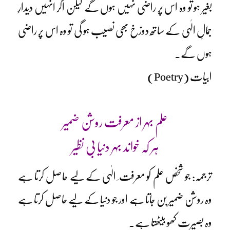
بغیر ہو تو وہ اس پر راضی نہیں ہوں گے لیکن اگر انہیں دیدارِ
جمالِ الٰہی کے ساتھ دوزخ بھی نصیب ہو گی تو وہ اس پر راضی
ہوں گے۔
ابیات (Poetry)
علم بہر از معرفت روشن ضمیر
ہر کہ خواند بہر دنیا بی نظیر
ترجمہ: جو شخص علم کو معرفت ِ الٰہی کے لیے حاصل کرتا ہے
وہ روشن ضمیر بن جاتا ہے اور جو دنیا کے لیے حاصل کرتا ہے
وہ بصیرت کھو بیٹھتا ہے۔