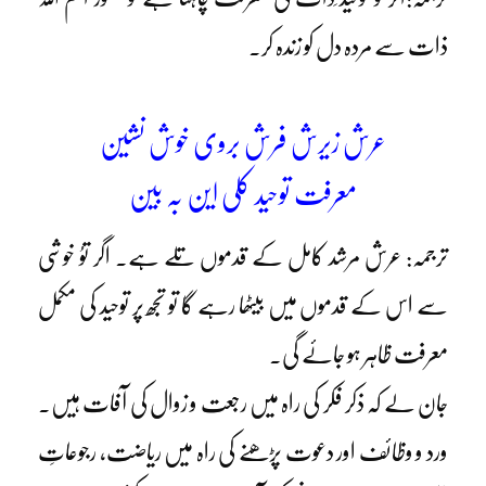
ذات سے مردہ دل کو زندہ کر۔
عرش زیرش فرش بروی خوش نشین
معرفت توحید کلی این بہ بین
ترجمہ: عرش مرشد کامل کے قدموں تلے ہے۔ اگر توُ خوشی
سے اس کے قدموں میں بیٹھا رہے گا تو تجھ پر توحید کی مکمل
معرفت ظاہر ہو جائے گی۔
جان لے کہ ذکر فکر کی راہ میں رجعت و زوال کی آفات ہیں۔
ورد و وظائف اور دعوت پڑھنے کی راہ میں ریاضت، رجوعاتِ