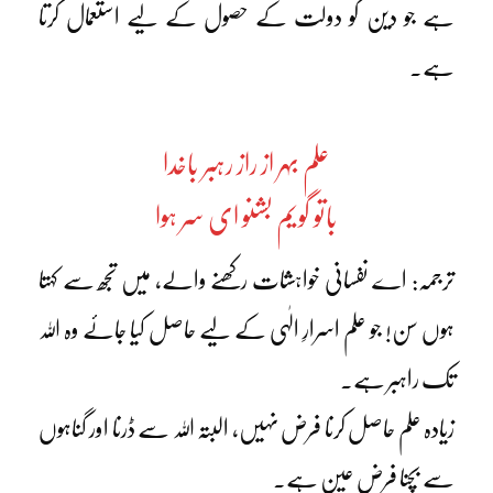
ہے جو دین کو دولت کے حصول کے لیے استعمال کرتا
ہے۔
علم بہر از راز رہبر باخدا
باتو گویم بشنو ای سر ہوا
ترجمہ: اے نفسانی خواہشات رکھنے والے، میں تجھ سے کہتا
ہوں سن! جو علم اسرارِ الٰہی کے لیے حاصل کیا جائے وہ اللہ
تک راہبر ہے۔
زیادہ علم حاصل کرنا فرض نہیں، البتہ اللہ سے ڈرنا اور گناہوں
سے بچنا فرض عین ہے۔