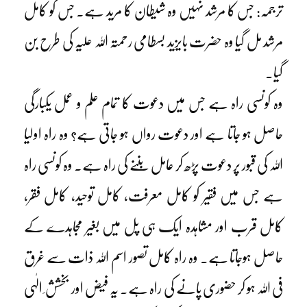
ترجمہ: جس کا مرشد نہیں وہ شیطان کا مرید ہے۔ جس کو کامل
مرشد مل گیا وہ حضرت بایزید بسطامی رحمتہ اللہ علیہ کی طرح بن
گیا۔
وہ کونسی راہ ہے جس میں دعوت کا تمام علم و عمل یکبارگی
حاصل ہو جاتا ہے اور دعوت رواں ہو جاتی ہے؟ وہ راہ اولیا
اللہ کی قبور پر دعوت پڑھ کر عامل بننے کی راہ ہے۔ وہ کونسی راہ
ہے جس میں فقیر کو کامل معرفت، کامل توحید، کامل فقر،
کامل قرب اور مشاہدہ ایک ہی پل میں بغیر مجاہدے کے
حاصل ہوجاتا ہے۔ وہ راہ کامل تصور اسم اللہ ذات سے غرق
فی اللہ ہو کر حضوری پانے کی راہ ہے۔ یہ فیض اور بخشش ِ الٰہی