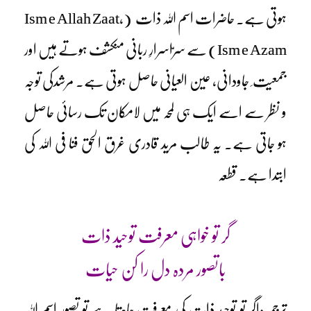
ہوتی ہے۔ حاضرات اسم اللہ ذات
(Ism e Allah Zaat,
Ism e Azam)
سے سرّاسرارِ ربانی منکشف ہوتے ہیں اور
جمعیت ِ جاودانی، عین العیانی حاصل ہوتی ہے۔ مرشدکی توجہ
و نظر سے اسے ایک ہی لمحہ میں لامکان تک رسائی حاصل
ہو جاتی ہے۔ یہ طالب مرید قادری غرق الحق فنا فی اللہ کی
ابتدا ہے۔ قطعہ
گر تو خواہی معرفت توحید ذات
باتصور مردہ دل را کن حیات
ترجمہ:اگر تو توحید ِذات کی معرفت چاہتا ہے تو تصور اسم اللہ