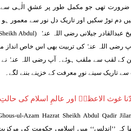
کی ضرورت تھی جو مکمل طور پر عشقِ الٰہی سے
ں دم توڑ سکیں اور تاریک دل نور سے معمور ہو
قدرت نے سیدّنا غوث الاعظم حضرت 
 کیا اور آپ رضی اللہ عنہٗ کی تربیت بھی اس خاص اندا
لدین کے لقب سے ملقب ہوئے۔ آپ رضی اللہ عنہٗ نے
 سے تاریک سینے نورِ معرفت کے خزینے بننے لگے۔
نا غوث الاعظمؓ اور عالمِ اسلام کی حالتِ 
م تھا کہ ’’اندلس‘‘ میں اسلامی حکومت کی مرک