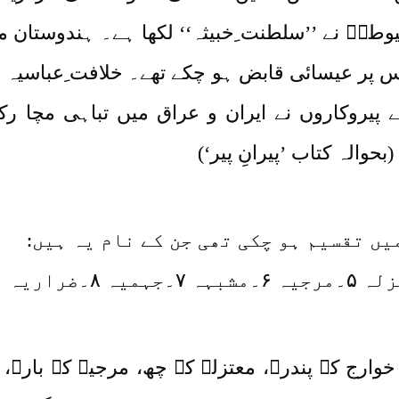
وطیؒ نے ’’سلطنت ِخبیثہ‘‘ لکھا ہے۔ ہندوستان 
دس پر عیسائی قابض ہو چکے تھے۔ خلافت ِعباسیہ س
یروکاروں نے ایران و عراق میں تباہی مچا رکھ
والہ کتاب ’پیرانِ پیر‘)
یں تقسیم ہو چکی تھی جن کے نام یہ ہیں:
خوارج کے پندرہ، معتزلہ کے چھ، مرجیہ کے بارہ،