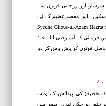
 سرشار اور روحانی قوتوں سے
 سکیں۔ اس مقصد ِعظیم کے لیے
شیخ عبدالقادر جیلانی رضی اللہ عنہٗ (Syedna Ghous-ul-Azam Hazrat Sheikh Abdul
ز میں فرمائی کہ آپ رضی اللہ عنہٗ
 باطل قوتوں کو پاش پاش کر دیا
زار
سیدّنا غوث الاعظم رضی اللہ عنہٗ (Syedna Ghous-ul-Azam Hazrat Sheikh Abdul Qadir Jilani) کی پیدائش کے وقت
زیت ختم ہو چکی تھی۔ مصر میں