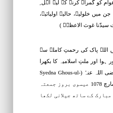
وام کو گمراہ کرنے کے لیے اہل ِ
ن میں خلولیہ، حالیہ اولیائیہ،
ت سیدّنا غوث الاعظمؓ )
 اللہ پاک کی رحمتِ کاملہ سے
 ظلمت کا اندھیرا دور ہوا اور ملتِ اسلامیہ کا بکھرا
ہوا شیرازہ سمٹنے لگا۔ سیدّنا غوث الاعظم حضرت شیخ محیّ الدین عبدالقادر جیلانی رضی اللہ عنہٗ (Syedna Ghous-ul-
Azam Hazrat Sheikh Abdul Qadir Jilani) کی پیدائش یکم رمضان 470 ہجری بمطابق 17 مارچ 1078 عیسوی بروز جمعتہ
 مبارک کے ساتھ جیلانی لکھا