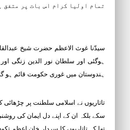
تمام اولیا کرام اس بات پر متفق ہ
سیدّنا غوث الاعظم حضرت شیخ عبدالقادر
ہوگئی اور سلطان نور الدین زنگی اور 
ہندوستان میں غوری حکومت قائم ہو گ
تاتاریوں نے اسلامی سلطنت پر چڑھائی ک
سکے بلکہ ان کے اپنے دل ایمان کی روشن
تھا کہ تاتاریوں کا سردار خان اعظم تکود