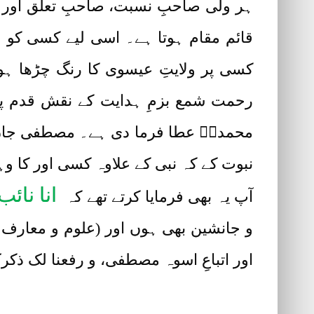
ہر ولی صاحبِ نسبت، صاحبِ تعلق اور ص
قائم مقام ہوتا ہے۔ اسی لیے کسی کو و
کسی پر ولایتِ عیسوی کا رنگ چڑھا ہوت
رحمت شمع بزمِ ہدایت کے نقش قدم پر ج
محمدیؐ عطا فرما دی ہے۔ مصطفی جانِ رح
نبوت کے کہ نبی کے علاوہ کسی اور کا وہ
انا نائ
آپ یہ بھی فرمایا کرتے تھے کہ
و جانشین بھی ہوں اور (علوم و معارف 
اور اتباعِ اسوہ مصطفی، و رفعنا لک ذکرک