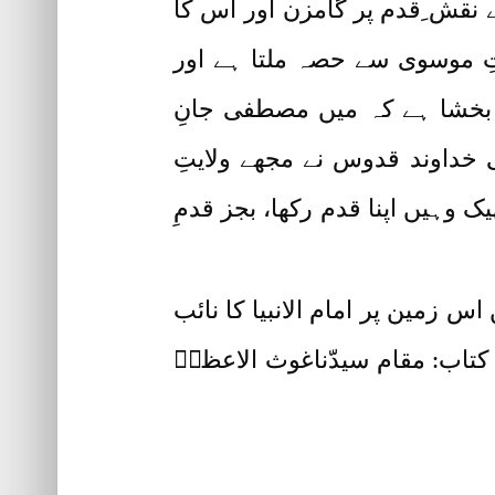
نقش ِقدم پر گامزن اور اس کا
تِ موسوی سے حصہ ملتا ہے اور
ف بخشا ہے کہ میں مصطفی جانِ
 خداوند قدوس نے مجھے ولایتِ
وہیں اپنا قدم رکھا، بجز قدمِ
اس زمین پر امام الانبیا کا نائب
کتاب: مقام سیدّناغوث الاعظمؓ