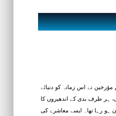
 مؤرخین نے اس زمانہ کو دنیائے
ی، ہر طرف بدی کے اندھیروں کا
ون ہو رہا تھا۔ ایسے معاشرے کی