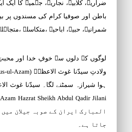
ضراریہ، کلابیہ، نجاریہ، جہمیہ کا ایک ا
باطن اور صوفیا کرام کی مسندوں پر بیٹھ
شمرانیہ، حبیہ، اباحیہ ،متکاسلہ ،متجاہل
لوگوں کے دلوں سے خوفِ خدا اور محبت
المبارک ایران کے صوبہ جیلان میں ہ
جاتا ہے۔