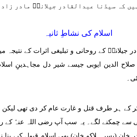
یں کہ سیدّنا عبدالقادر جیلانیؓ مادر زاد 
اسلام کی نشاطِ ثانیہ
 جیلانیؓ کے روحانی و تبلیغی اثرات کے نتیجہ 
صلاح الدین ایوبی جیسے شیر دل مجاہدینِ اسلا
ئی۔
ر کے ہر طرف قتل و غارت عام کر دی تھی لیکن وہ 
ی سے چمکنے لگے۔ یہ سب آپ رضی اللہ عنہٗ کے ر
ر خان (پسر ہلاکو خان) بھی اسلام قبول کیے بنا ن