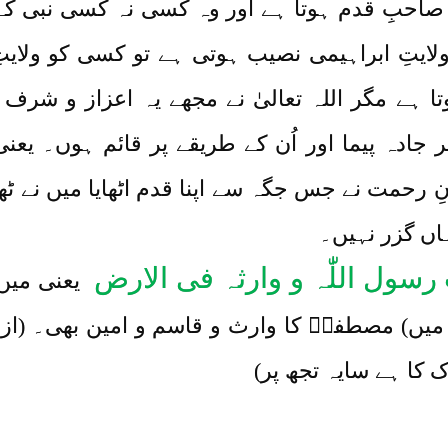
احبِ قدم ہوتا ہے اور وہ کسی نہ کسی نبی کے 
لایتِ ابراہیمی نصیب ہوتی ہے تو کسی کو ولای
ا ہے مگر اللہ تعالیٰ نے مجھے یہ اعزاز و شر
ادہ پیما اور اُن کے طریقے پر قائم ہوں۔ یعنی
مت نے جس جگہ سے اپنا قدم اٹھایا میں نے ٹھیک 
اں گزر نہیں۔
ب رسول اللّٰہ و وارثہ فی الارض
یعنی میں 
میں) مصطفیؐ کا وارث و قاسم و امین بھی۔ (از 
 کا ہے سایہ تجھ پر)