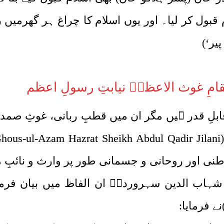
م قبول کر لیا۔ اور یوں اسلام کا چراغ ہر گھرم
یر‘)
امِ غوث الاعظمؓ نیابتِ رسولِ اعظم
 قابلِ قدر ہیں مگر ان میں قطبِ ربانی، غوثِ صمد
اطنی اور روحانی و جسمانی طور پر وارث و نائبِ م
 شہاب الدین سہروردیؒ ان الفاظ میں بیان فرما