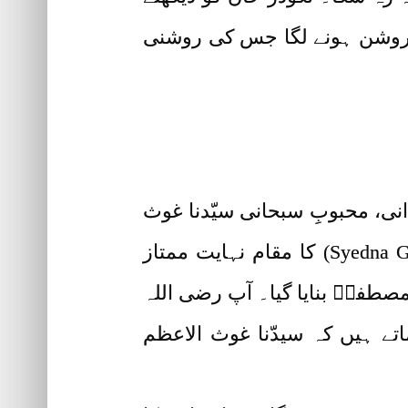
یں روشن ہونے لگا جس کی روشنی
انی، محبوبِ سبحانی سیّدنا غوث
الاعظم حضرت شیخ عبدالقادر جیلانیؓ (Syedna Ghous-ul-Azam Hazrat Sheikh Abdul Qadir Jilani) کا مقام نہایت ممتاز
صطفیؐ بنایا گیا۔ آپ رضی اللہ
تے ہیں کہ سیدّنا غوث الاعظم