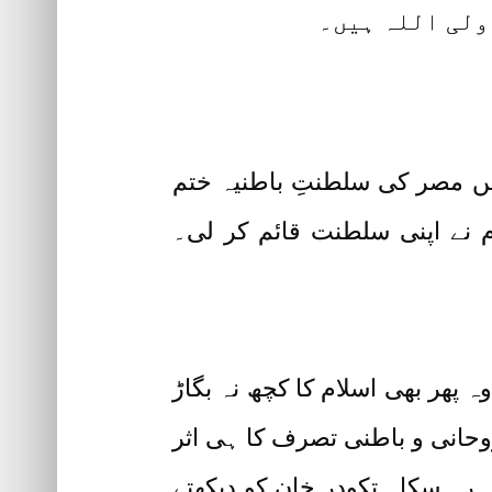
ولی اللہ ہیں۔
میں مصر کی سلطنتِ باطنیہ ختم
م نے اپنی سلطنت قائم کر لی۔
پھر بھی اسلام کا کچھ نہ بگاڑ
وحانی و باطنی تصرف کا ہی اثر
ہ رہ سکا۔ تکودر خان کو دیکھتے