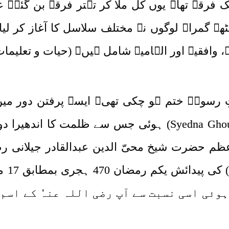
یک فرقہ تھا۔ یوں کل ملا کر تہتر فرقے بن گئے۔ ع
ے گمراہ لوگوں نے مختلف سلاسل کا آغاز کر لیا ج
ہ، وافقیہ اور الہامیہ شامل ہیں۔ (حیات و تعلیما
ِ رسولؐ ختم ہو چکی تھی۔ ایسے پرفتن دور میں
ولادتِ سیدّنا غوث الاعظمؓ (Syedna Ghous-ul-Azam) ہوئی جس سے
وئی اسی نسبت سے آپ رضی اللہ عنہٗ کے اسم