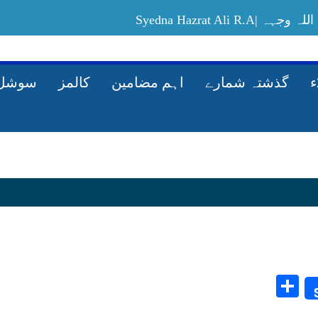
Syedna Hazrat Ali
Allah-ki-rah-mein-maal-kharach-karney-ka
گذشتہ شمارے
اہم مضامین
کالمز
سوشل 
Share