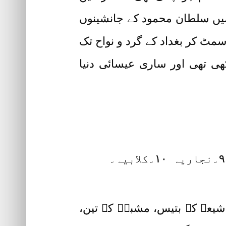
میں سلطان محمود کے جانشینوں
مٹ کر بغداد کے گرد و نواح تک
ی تھی اور ساری عیسائی دنیا
 شیعہ کے بتیس، مشبہہ کے تین،