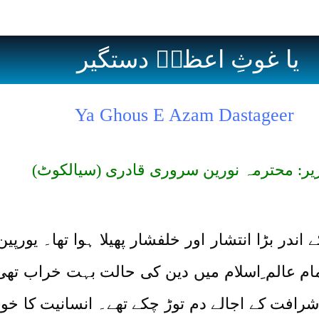
یا غوثِ اعظمؓ دستگیر
Ya Ghous E Azam Dastageer
یر: محترمہ نورین سروری قادری (سیالکوٹ)
اندر بڑا انتشار اور خلفشار پھیلا ہوا تھا۔ یورپین
 تمام عالم ِاسلام میں دین کی حالت بہت خراب تھ
۔ شرافت کے اجالے دم توڑ چکے تھے۔ انسانیت کا خ