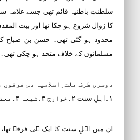
سلطنتِ باطنیہ قائم تھی جسے علامہ سی
کا زوال شروع ہو چکا تھا اور بیت المق
محدود ہو گئی تھی۔ حسن بن صباح کے پ
مسلمانوں کے خلاف متحد ہو چکی تھی۔ (بح
دوسری طرف ملت ِاسلامیہ دس فرقوں م
۱۔اہلِ سنت ۲۔خوارج ۳۔شیعہ ۴۔معتزلہ ۵۔مرجیہ ۶۔مشبہہ ۷۔جہمیہ ۸۔ضراریہ ۹۔نجاریہ ۱۰۔کلابیہ۔
ان میں اہلِ سنت کا ایک ہی فرقہ تھا، 