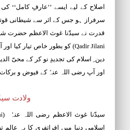
اصلاح کے لیے ایسے ’’عارفِ کامل‘‘ 
سرفراز ہو جس کے اثر سے شیطانی قوتی
Qadir Jilani) کو بطور خاص تیار
دین ِ اسلام کی تجدیدِ نو کر کے محیّ ا
اور آپ رضی اللہ عنہٗ کے فیوض و برکات
ولادت سیدّ
اسلامی دنیا میں افراتفری کا یہ عال