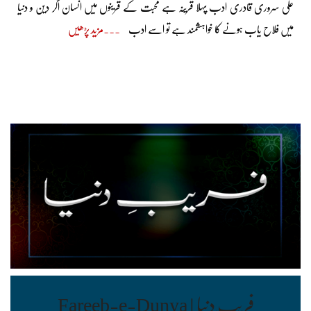
علی سروری قادری ادب پہلا قرینہ ہے محبت کے قرینوں میں انسان اگر دین و دنیا
میں فلاح یاب ہونے کا خواہشمند ہے تو اسے ادب
مزید پڑھیں
فریب ِدنیا | Fareeb-e-Dunya