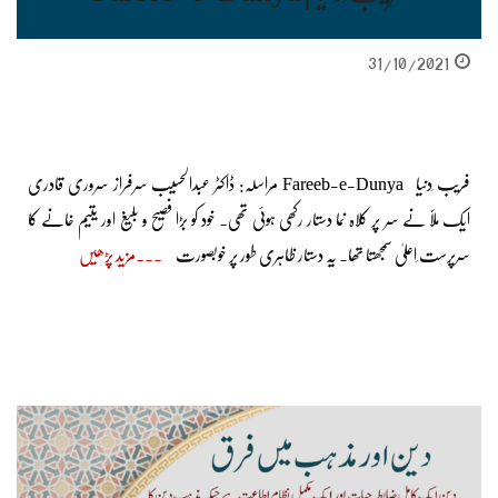
31/10/2021
فریب ِدنیا Fareeb-e-Dunya مراسلہ: ڈاکٹر عبدالحسیب سرفراز سروری قادری
ایک ملّا نے سر پر کلاہ نما دستار رکھی ہوئی تھی۔ خود کو بڑا فصیح و بلیغ اور یتیم خانے کا
سرپرست ِاعلیٰ سمجھتا تھا۔ یہ دستار ظاہری طور پر خوبصورت
مزید پڑھیں