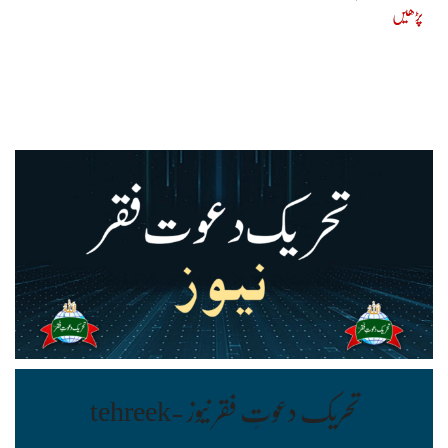
پڑھیں
تحریک دعوتِ فقر نیوز tehreek-