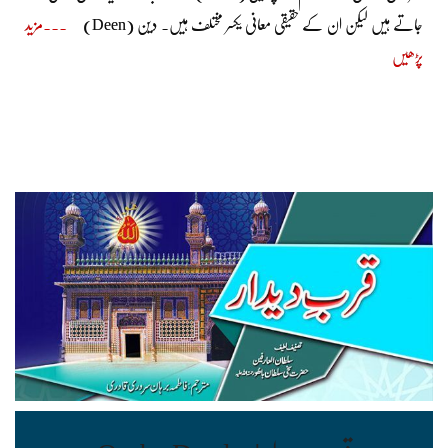
جاتے ہیں لیکن ان کے حقیقی معانی یکسر مختلف ہیں۔ دین (Deen)
مزید
پڑھیں