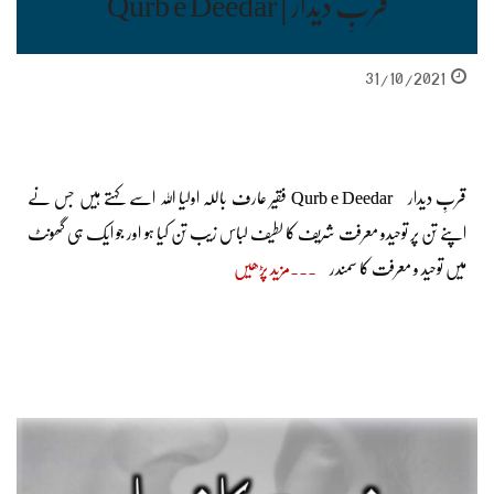
قربِ دیدار | Qurb e Deedar
31/10/2021
قربِ دیدار Qurb e Deedar فقیر عارف باللہ اولیا اللہ اسے کہتے ہیں جس نے
اپنے تن پر توحیدو معرفت شریف کا لطیف لباس زیب تن کیا ہو اور جو ایک ہی گھونٹ
میں توحید و معرفت کا سمندر
مزید پڑھیں