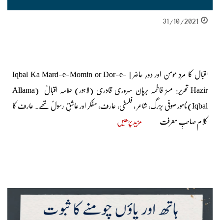
31/10/2021
اقبال کا مردِ مومن اور دورِ حاضر | Iqbal Ka Mard-e-Momin or Dor-e-
Hazir تحریر: مسز فاطمہ برہان سروری قادری (لاہور) علامہ اقبالؒ (Allama
Iqbal)نامور صوفی بزرگ، شاعر ، فلسفی، عارف، مفکر اور عاشقِ رسولؐ تھے۔ عارف کا
کلام صاحبِ معرفت
مزید پڑھیں