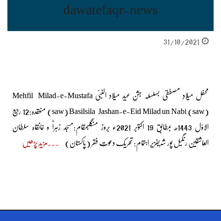
dawatefaqr-news
31/10/2021
محفل میلادِ مصطفیؐ بسلسلہ جشنِ عید میلاد النبیؐ Mehfil Milad-e-Mustafa
(saw) Basilsila Jashan-e-Eid Milad un Nabi (saw) منعقدہ:12 ربیع
الاوّل 1443ھ بمطابق 19 اکتوبر 2021ء بروز منگلبمقام:مسجد ِزہراؓ و خانقاہ سلطان
العاشقین رنگیل پور شریفزیر ِاہتمام: تحریک دعوتِ فقر (پاکستان)
مزید پڑھیں