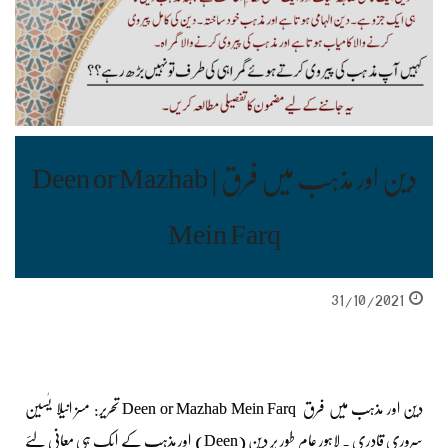
دین اور مذہب میں فرق | Deen or Mazhab
Mein Farq
31/10/2021
دین اور مذہب میں فرق Deen or Mazhab Mein Farq تحریر: مسز انیلا یٰسین
سروری قادری ۔ لاہور عام طور پر دین (Deen) اور مذہب کے ایک ہی معانی لئے