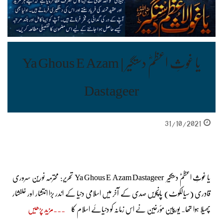
یا غوثِ اعظمؓ دستگیر | Ya Ghous E Azam
Dastageer
31/10/2021
یا غوثِ اعظمؓ دستگیر Ya Ghous E Azam Dastageer تحریر: محترمہ نورین سروری
قادری (سیالکوٹ) پانچویں صدی کے آخر میں اسلامی دنیا کے اندر بڑا انتشار اور خلفشار
پھیلا ہوا تھا۔ یورپین مؤرخین نے اس زمانہ کو دنیائے اسلام کا
مزید پڑھیں