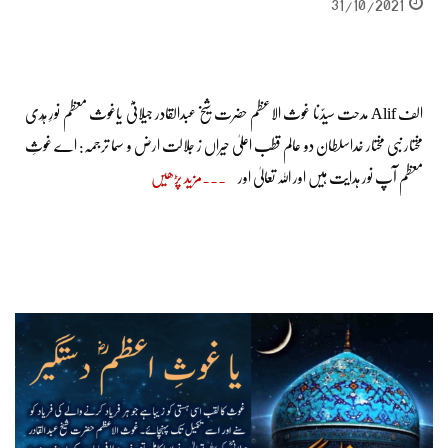
31/10/2021
الف Alif مدحت سیدّنا غوث الاعظم حضرت شیخ عبدالقادر جیلانیؓ یاغوث معظم نورِ ہُدی
مختار نبی مختار خداسلطان دو عالم قطب اعلیٰ حیراں ز جلالت ارض و سما ترجمہ: اے غوثِ
معظم آپ نور ہدایت ہیں اور اللہ تعالیٰ اور
مزید پڑھیں