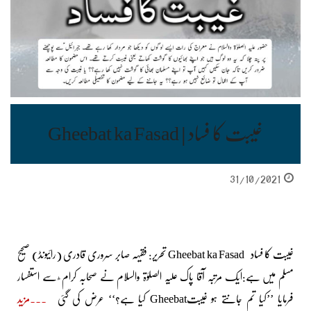
غیبت کا فساد | Gheebat ka Fasad
31/10/2021
غیبت کا فساد Gheebat ka Fasad تحریر: فقیہہ صابر سروری قادری (رائیونڈ) صحیح
مسلم میں ہے:ایک مرتبہ آقا پاک علیہ الصلوٰۃ والسلام نے صحابہ کرام ؓ سے استفسار
فرمایا ’’کیا تم جانتے ہو غیبتGheebat کیا ہے؟‘‘ عرض کی گئی
مزید