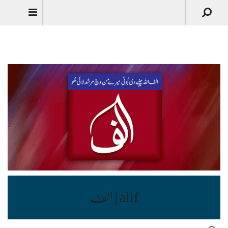
Urdu
alif | الف