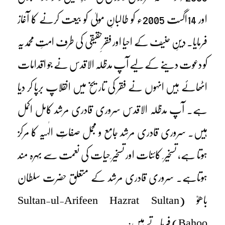
اور 14اگست 2005ء کو طالبانِ مولیٰ کو بیعت کرنے کا آغاز
فرمایا۔ دینِ حنیف کے احیا اور فقرِحقیقی کی طرف امتِ محمدیہ
کو دعوت دینے کے لیے آپ مدظلہ الاقدس نے جو اقدامات
اٹھائے ہیں انہوں نے فقر کی تاریخ میں انقلاپ برپا کر دیا
ہے۔ آپ مدظلہ الاقدس سروری قادری مرشد کامل اکمل
ہیں۔ سروری قادری مرشد جامع و مجمل صفاتِ الٰہیہ کا مرکز
ہوتا ہے، تسخیر ِ کائنات اور تسخیر ِحیات کی نعمت سے بہرہ مند
ہوتاہے۔ سروری قادری مرشد کے متعلق حضرت سلطان
باھوؒ (Sultan-ul-Arifeen Hazrat Sultan
Bahoo) فرماتے ہیں: