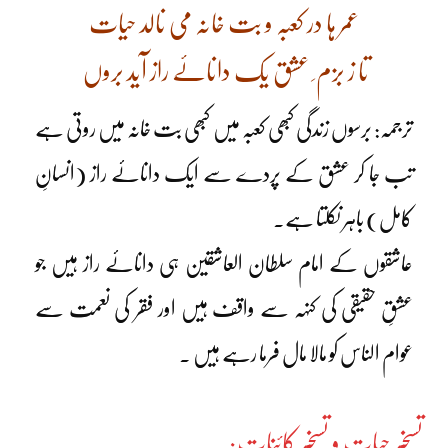
عمر ہا در کعبہ و بت خانہ می نالد حیات
تا ز بزم ِ عشق یک دانائے راز آید بروں
ترجمہ: برسوں زندگی کبھی کعبہ میں کبھی بت خانہ میں روتی ہے
تب جا کر عشق کے پردے سے ایک دانائے راز (انسانِ
کامل) باہر نکلتا ہے۔
عاشقوں کے امام سلطان العاشقین ہی دانائے راز ہیں جو
عشقِ حقیقی کی کنہہ سے واقف ہیں اور فقر کی نعمت سے
عوام الناس کو مالا مال فرما رہے ہیں ۔
تسخیر ِحیات و تسخیر ِکائنات: