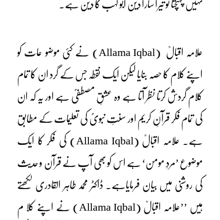
نہیں پہنچتا تو تیرا سارا دین ابو لہب کا دین ہے۔
علامہ اقبالؒ (Allama Iqbal) نے کئی موضو عات کو
اپنے کلام کا حصہ بنایا لیکن ایک نقطہ جس کے گرد ان کا تمام
کلام گردش کرتا نظر آتا ہے وہ عشقِ مصطفیؐ ہے اور یہ کہ ان
کی تمام فکر قرآنِ کریم اور سنتِ نبویؐ کی تعلیمات کے مطابق
ہے۔ علامہ اقبالؒ (Allama Iqbal) کی فکر کا ایک
موضوع ’مردِ مومن‘ ہے اس کو بھی آپ نے قرآن و حدیث
کی روشنی میں بیان فرمایاہے۔ ڈاکٹر محمد طاہر القادری لکھتے
ہیں ’’علامہ اقبالؒ (Allama Iqbal) نے اپنے کلا م