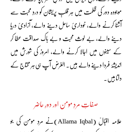
موجودہ دور کی ظلمت میں ہر قلبِ پریشان کو دردِ محبت سے
آشنا کرنے والے، خوداریٔ ساحل دینے والے، آزادیٔ دریا
دینے والے، بے لوث محبت و بے باک صداقت عطا کر
کے سینوں میں اجالا کرنے والے، امروز کی شورش میں
اندیشۂ فردا دینے والے ہیں۔ الغرض آپ ہی ہر محتاج کے
داتا ہیں۔
صفاتِ مردِ مومن اور دورِ حاضر
علامہ اقبالؒ (Allama Iqbal)نے مردِ مومن کی جو