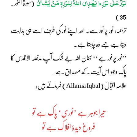
نُوْرٌ عَلٰی نُوْرِِ
یَھْدِی اللّٰہُ لِنُوْرِہٖ مَنْ یَّشَآئُ
ط
(سورۃ النور۔
35)
ترجمہ: نور پر نور ہے۔ اللہ اپنے نور کی طرف اسے ہی ہدایت
دیتا ہے جسے وہ چاہتا ہے۔
’’نور پر نور ہے ‘‘ سبحان اللہ بے شک آپ مدظلہ الاقدس کا
پاک وجود اس آیت کے مصداق ہے۔
علامہ اقبالؒ (Allama Iqbal) فرماتے ہیں:
تیرا جوہر ہے ’نوری‘ پاک ہے تو
فروغ دیدۂ افلاک ہے تو