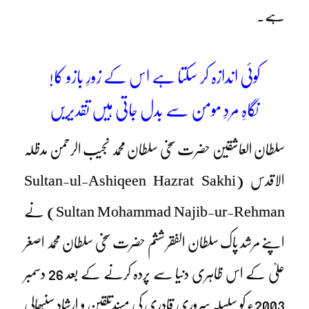
ہے۔
کوئی اندازہ کر سکتا ہے اس کے زورِ بازو کا!
نگاہِ مردِ مومن سے بدل جاتی ہیں تقدیریں
سلطان العاشقین حضرت سخی سلطان محمد نجیب الرحمن مدظلہ
الاقدس (Sultan-ul-Ashiqeen Hazrat Sakhi
Sultan Mohammad Najib-ur-Rehman) نے
اپنے مرشد پاک سلطان الفقر ششم حضرت سخی سلطان محمد اصغر
علیؒ کے اس ظاہری دنیا سے پردہ کرنے کے بعد 26 دسمبر
2003ء کو سلسلہ سروری قادری کی مسندِتلقین و ارشاد سنبھالی