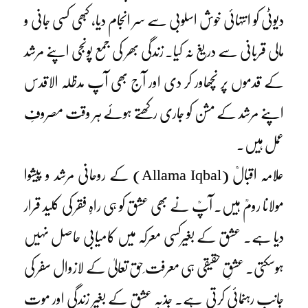
دیوٹی کو انتہائی خوش اسلوبی سے سر انجام دیا، کبھی کسی جانی و
مالی قربانی سے دریغ نہ کیا۔ زندگی بھر کی جمع پونجی اپنے مرشد
کے قدموں پر نچھاور کر دی اور آج بھی آپ مدظلہ الاقدس
اپنے مرشد کے مشن کو جاری رکھتے ہوئے ہر وقت مصروفِ
عمل ہیں۔
علامہ اقبالؒ (Allama Iqbal) کے روحانی مرشد و پیشوا
مولانا رومؒ ہیں۔ آپؒ نے بھی عشق کو ہی راہِ فقر کی کلید قرار
دیا ہے۔ عشق کے بغیرکسی معرکہ میں کامیابی حاصل نہیں
ہوسکتی۔ عشقِ حقیقی ہی معرفت ِحق تعالیٰ کے لازوال سفر کی
جانب رہنمائی کرتی ہے۔ جذبہ عشق کے بغیر زندگی اور موت