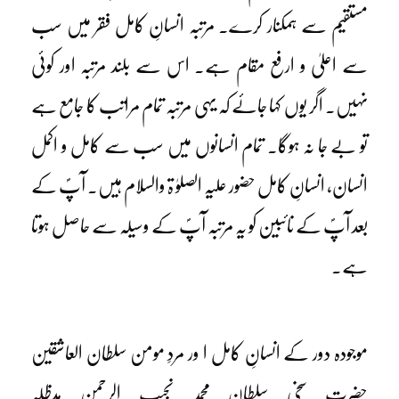
مستقیم سے ہمکنار کرے۔ مرتبہ انسانِ کامل فقر میں سب
سے اعلیٰ و ارفع مقام ہے۔ اس سے بلند مرتبہ اور کوئی
نہیں۔ اگر یوں کہا جائے کہ یہی مرتبہ تمام مراتب کا جامع ہے
تو بے جا نہ ہوگا۔ تمام انسانوں میں سب سے کامل و اکمل
انسان، انسانِ کامل حضور علیہ الصلوٰ ۃ والسلام ہیں۔ آپؐ کے
بعد آپؐ کے نائبین کو یہ مرتبہ آپؐ کے وسیلہ سے حاصل ہوتا
ہے۔
موجودہ دور کے انسانِ کامل ا ور مردِ مومن سلطان العاشقین
حضرت سخی سلطان محمد نجیب الرحمن مدظلہ