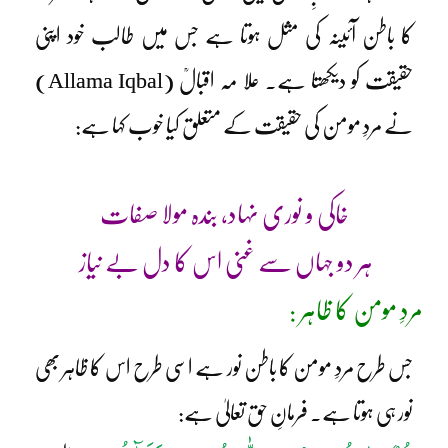
کا باطن آئینہ کی مثل ہوتا ہے جس میں طالب خود اپنی
حقیقت کو دیکھتا ہے۔ علا مہ اقبالؒ (Allama Iqbal)
نے مردِ مومن کی حقیقت کے متعلق کیا خوب کہا ہے:
خاکی و نوری نہاد، بندہ مولا صفات
ہر دو جہاں سے غنی اس کا دل بے نیاز
مردِ مومن کا ظاہر :
جس طرح مردِ مومن کا باطن نور ہے اسی طرح اس کا ظاہر بھی
نور ہی ہوتا ہے۔ فرمانِ حق تعالیٰ ہے: