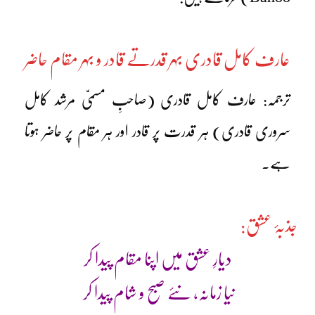
عارف کامل قادری بہر قدرتے قادر و بہر مقام حاضر
ترجمہ: عارف کامل قادری (صاحبِ مسمیّ مرشد کامل
سروری قادری) ہر قدرت پر قادر اور ہر مقام پر حاضر ہوتا
ہے۔
جذبۂ عشق:
دیارِ عشق میں اپنا مقام پیدا کر
نیا زمانہ، نئے صبح و شام پیدا کر