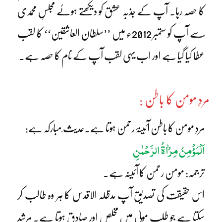
کا حصہ رہا۔ آپ کے جذبہ عشق کو دیکھتے ہوئے مجلسِ محمدی
ؐسے آپ کو ستمبر 2012ء میں ’’سلطان العاشقین‘‘ کا لقب
عطا کیا گیا ہے اور اب یہی لقب آپ کے نام کا حصہ ہے۔
مردِ مومن کا باطن :
مردِ مومن کا باطن آئینۂ رحمن ہوتا ہے۔حدیث ِمبارکہ ہے:
اَلْمُؤْمِنُ مِرْاٰۃُ الرَّحْمٰنِ
ترجمہ: مومن رحمن کا آئینہ ہے۔
اس حقیقت کی تصدیق آپ مدظلہ الاقدس کا ہر وہ طالب کر
سکتا ہے جو طلبِ مولیٰ میں مخلص اور صادق ہوتا ہے۔ مرشد