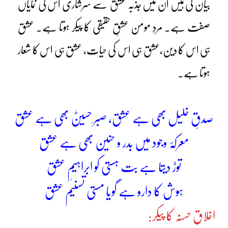
بیان کی ہیں ان میں جذبہ عشق سے سرشاری اس کی نمایاں
صفت ہے۔ مردِ مومن عشقِ حقیقی کا پیکر ہوتا ہے۔ عشق
ہی اس کا دین،عشق ہی اس کی حیات، عشق ہی اس کا شعار
ہوتا ہے۔
صدقِ خلیل بھی ہے عشق، صبر ِحسینؓ بھی ہے عشق
معرکۂ وجود میں بدر و حنین بھی ہے عشق
توڑ دیتا ہے بت ہستی کو ابراہیمِ عشق
ہوش کا دارو ہے گویا مستی تسنیم عشق
اخلاق حسنہ کا پیکر: