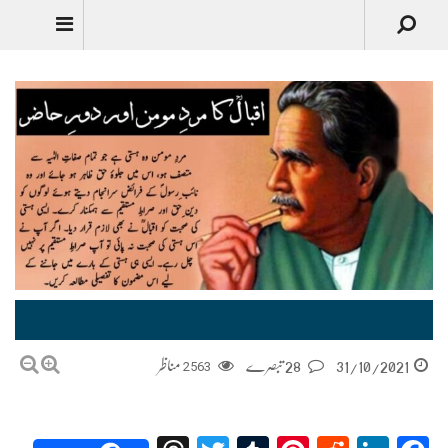
Urdu
اقبال کا مردِ مومن اور دورِ حاضر | Iqbal Ka Mard-e-Momin or Dor-e-Hazir
31/10/2021
28 تبصرے
2563
مناظر