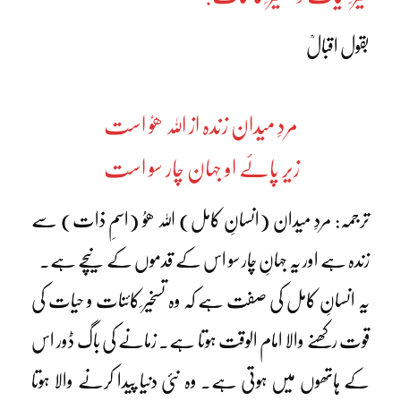
بقول اقبالؒ
مردِ میدان زندہ از اللہ ھوُ است
زیر پائے او جہان چار سو است
ترجمہ: مردِ میدان (انسانِ کامل) اللہ ھوُ (اسمِ ذات) سے
زندہ ہے اور یہ جہانِ چار سو اس کے قدموں کے نیچے ہے۔
یہ انسانِ کامل کی صفت ہے کہ وہ تسخیر ِکائنات و حیات کی
قوت رکھنے والا امام الوقت ہوتا ہے۔ زمانے کی باگ ڈور اس
کے ہاتھوں میں ہوتی ہے۔ وہ نئی دنیا پیدا کرنے والا ہوتا