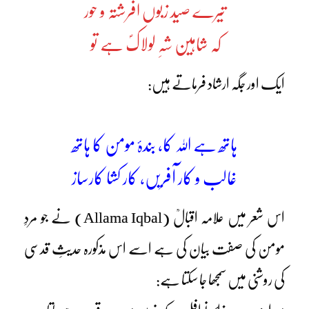
تیرے صید زبوں افرشتہ و حور
کہ شاہین شہِ لولاکؐ ہے تو
ایک اور جگہ ارشاد فرماتے ہیں:
ہاتھ ہے اللہ کا، بندۂ مومن کا ہاتھ
غالب و کار آفریں، کار کشا کارساز
اس شعر میں علامہ اقبالؒ (Allama Iqbal) نے جو مردِ
مومن کی صفت بیان کی ہے اسے اس مذکورہ حدیثِ قدسی
کی روشنی میں سمجھا جا سکتا ہے: