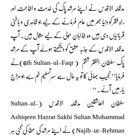
مدظلہ الاقدس نے اپنے مرشد پاک کی خدمت و اطاعت اور
راہِ فقر کو دنیا بھر میں عام فرمانے کے لیے جو ظاہری و باطنی
قربانیاں دی ہیں وہ طالبانِ مولیٰ کے لیے مثال ہیں۔ آپ
مدظلہ الاقدس کے جذبہ عشق کو دیکھتے ہوئے آپ کے مرشد
پاک سلطان الفقر ششمؒ ( 6th Sultan-ul-Faqr)نے
فرمایا’’ نجیب بھائی کا تو یہ حال ہے سرِتسلیم خم ہے جو مزاجِ
یار میں آئے۔ ‘‘
سلطان العاشقین مدظلہ الاقدس (Sultan-ul-
Ashiqeen Hazrat Sakhi Sultan Mohammad
Najib-ur-Rehman) نے اپنے مرشد کی عطا کی گئی ہر