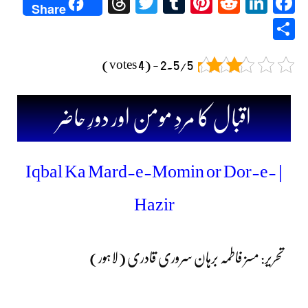
Threads
Twitter
Tumblr
Pinterest
Reddit
LinkedIn
Facebook
Share
Share
2.5/5 - (4 votes)
اقبال کا مردِ مومن اور دورِ حاضر
| Iqbal Ka Mard-e-Momin or Dor-e-
Hazir
تحریر: مسز فاطمہ برہان سروری قادری (لاہور)