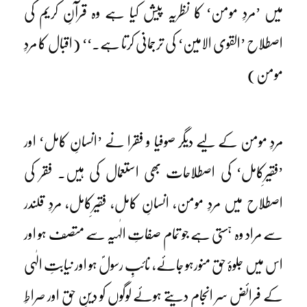
میں ’مردِ مومن‘ کا نظریہ پیش کیا ہے وہ قرآنِ کریم کی
اصطلاح ’القوی الامین‘ کی ترجمانی کرتا ہے۔‘‘ (اقبال کا مردِ
مومن)
مردِ مومن کے لیے دیگر صوفیا و فقرا نے ’انسانِ کامل‘ اور
’فقیرِکامل‘ کی اصطلاحات بھی استعمال کی ہیں۔ فقر کی
اصطلاح میں مردِ مومن، انسانِ کامل، فقیرِکامل، مردِ قلندر
سے مراد وہ ہستی ہے جو تمام صفاتِ الٰہیہ سے متصف ہو اور
اس میں جلوۂ حق منورہو جائے، نائبِ رسولؐ ہو اور نیابتِ الٰہی
کے فرائض سر انجام دیتے ہوئے لوگوں کو دینِ حق اور صراطِ