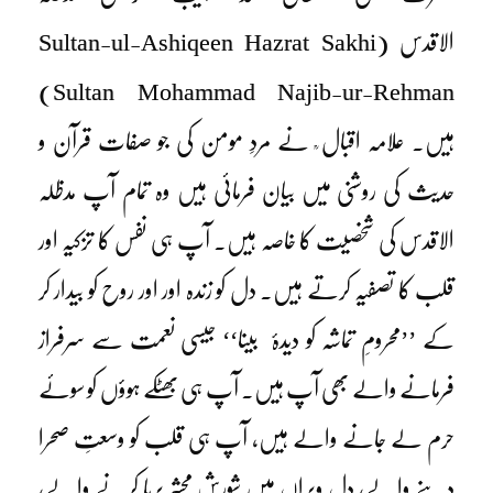
الاقدس (Sultan-ul-Ashiqeen Hazrat Sakhi
Sultan Mohammad Najib-ur-Rehman)
ہیں۔ علامہ اقبال ؒ نے مردِ مومن کی جو صفات قرآن و
حدیث کی روشنی میں بیان فرمائی ہیں وہ تمام آپ مدظلہ
الاقدس کی شخصیت کا خاصہ ہیں۔ آپ ہی نفس کا تزکیہ اور
قلب کا تصفیہ کرتے ہیں۔ دل کو زندہ اور اور روح کو بیدار کر
کے ’’محرومِ تماشہ کو دیدۂ بینا‘‘ جیسی نعمت سے سرفراز
فرمانے والے بھی آپ ہیں۔ آپ ہی بھٹکے ہوؤں کو سوئے
حرم لے جانے والے ہیں، آپ ہی قلب کو وسعتِ صحرا
دینے والے، دلِ ویراں میں شورشِ محشر برپا کرنے والے،