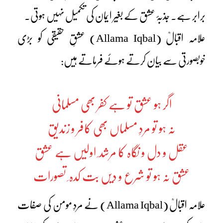
برابر ہے۔ جذبۂ عشق کے بغیر ایمان کی تکمیل نہیں ہوتی۔
علامہ اقبالؒ (Allama Iqbal) عشقِ حقیقی کو بڑی
خوبصورتی سے بیان کرتے ہوئے فرماتے ہیں:
اگر ہو عشق تو ہے کفر بھی مسلمانی
نہ ہو تو مردِ مسلماں بھی کافر و زندیق
عقل و دل و نگاہ کا مرشد ِ اولیں ہے عشق
عشق نہ ہو تو شرع و دیں بت کدہ ِ تصورات
علامہ اقبالؒ (Allama Iqbal) نے مردِ مومن کی صفات