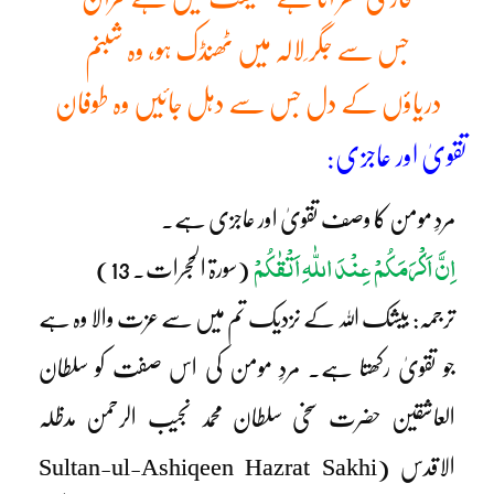
جس سے جگر ِلالہ میں ٹھنڈک ہو، وہ شبنم
دریاؤں کے دل جس سے دہل جائیں وہ طوفان
تقویٰ اور عاجزی:
مردِ مومن کا وصف تقویٰ اور عاجزی ہے۔
اِنَّ اَکْرَمَکُمْ عِنْدَ اللّٰہِ اَتْقٰکُمْ
(سورۃ الحجرات۔ 13)
ترجمہ: بیشک اللہ کے نزدیک تم میں سے عزت والا وہ ہے
جو تقویٰ رکھتا ہے۔ مردِ مومن کی اس صفت کو سلطان
العاشقین حضرت سخی سلطان محمد نجیب الرحمن مدظلہ
الاقدس (Sultan-ul-Ashiqeen Hazrat Sakhi