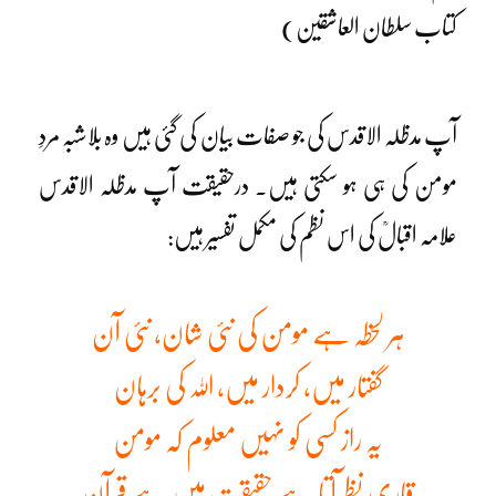
کتاب سلطان العاشقین)
آپ مدظلہ الاقدس کی جو صفات بیان کی گئی ہیں وہ بلاشبہ مردِ
مومن کی ہی ہو سکتی ہیں۔ درحقیقت آپ مدظلہ الاقدس
علامہ اقبالؒ کی اس نظم کی مکمل تفسیر ہیں:
ہر لحظہ ہے مومن کی نئی شان، نئی آن
گفتار میں، کردار میں، اللہ کی برہان
یہ راز کسی کو نہیں معلوم کہ مومن
قاری نظر آتا ہے حقیقت میں ہے قرآن