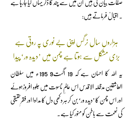
صفات بیان کی ہیں ان میں سے چند کا ذکر یہاں کیا جارہا ہے
۔ اقبالؒ فرماتے ہیں:
ہزاروں سال نرگس اپنی بے نوری پہ روتی ہے
بڑی مشکل سے ہوتا ہے چمن میں ’دیدہ ور‘ پیدا
یہ اللہ کا احسان ہے کہ 19 اگست9 195ء میں سلطان
العاشقین مدظلہ الاقدس اس عالمِ ناسوت میں جلوہ افروزہوئے
اور اس چمن کا ’دیدہ ور‘ بن کر ہر دکھی دل کا مداوا اور فقرِحقیقی
کی نعمت سے باطن کو منور کیا ہے۔