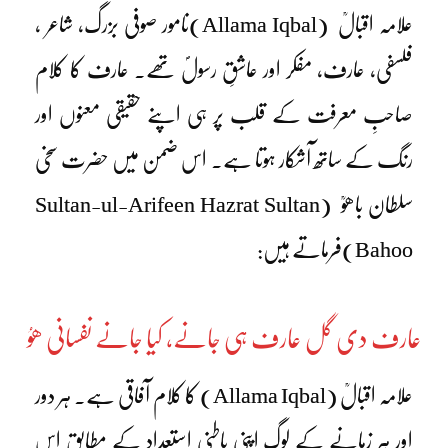
علامہ اقبالؒ (Allama Iqbal)نامور صوفی بزرگ، شاعر ،
فلسفی، عارف، مفکر اور عاشقِ رسولؐ تھے۔ عارف کا کلام
صاحبِ معرفت کے قلب پر ہی اپنے حقیقی معنوں اور
رنگ کے ساتھ آشکار ہوتا ہے۔ اس ضمن میں حضرت سخی
سلطان باھوؒ (Sultan-ul-Arifeen Hazrat Sultan
Bahoo)فرماتے ہیں:
عارف دی گل عارف ہی جانے، کیا جانے نفسانی ھوُ
علامہ اقبالؒ (Allama Iqbal) کا کلام آفاقی ہے۔ ہر دور
اور ہر زمانے کے لوگ اپنی باطنی استعداد کے مطابق اس