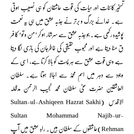
تسخیر ِکائنات اور حیات کی قوت عاشقان کو ہی نصیب ہوتی
ہے۔ خدائے بزرگ و برتر نے جذبہ عشق میں ہی یہ نعمت
پوشیدہ رکھی ہے۔ جو جذبہ عشق سے سرشار ہو کر ’من و تو‘ کا فر
ق مٹا دیتا ہے اور محبوبِ حقیقی کی خاطرجان کی بازی لگا دیتا
ہے وہی قوتِ عشق سے ہر پست کو بالا کرتا ہے، اسی کے
وجود سے دہر میں اسمِ محمدؐ سے اجالا ہوتا ہے۔ سلطان
العاشقین حضرت سخی سلطان محمد نجیب الرحمن مدظلہ
الاقدس (Sultan-ul-Ashiqeen Hazrat Sakhi
Sultan Mohammad Najib-ur-
Rehman)عاشقوں کے سلطان ہیں۔ راہِ عشق میں آپ