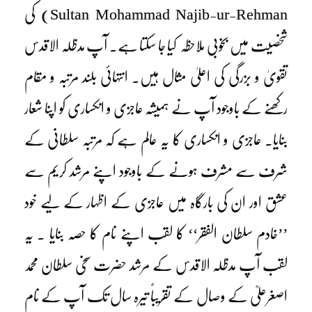
Sultan Mohammad Najib-ur-Rehman) کی
شخصیت میں بخوبی ملاحظہ کیا جا سکتا ہے۔ آپ مدظلہ الاقدس
تقویٰ و بزرگی کی اعلیٰ مثال ہیں۔ انتہائی بلند مرتبہ و مقام
رکھنے کے باوجود آپ نے ہمیشہ عاجزی و انکساری کو اپنا شعار
بنایا۔ عاجزی و انکساری کا یہ عالم ہے کہ مرتبہ سلطانی کے
شرف سے مشرف ہونے کے باوجود اپنے مرشد کریم سے
عشق اور ان کی بارگاہ میں عاجزی کے اظہار کے لیے خود
’’خادم سلطان الفقر‘‘ کا لقب اپنے نام کا حصہ بنایا ۔ یہ
لقب آپ مدظلہ الاقدس کے مرشد حضرت سخی سلطان محمد
اصغرعلیؒ کے وصال کے تقریباً تیرہ سال تک آپ کے نام