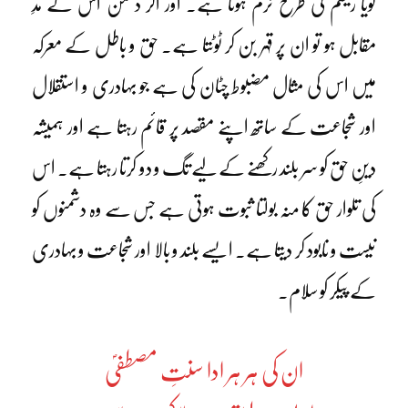
گویا ریشم کی طرح نرم ہوتا ہے۔ اور اگر دشمن اس کے مدِ
مقابل ہو تو ان پر قہر بن کر ٹوٹتا ہے۔ حق و باطل کے معرکہ
میں اس کی مثال مضبوط چٹان کی ہے جو بہادری و استقلال
اور شجاعت کے ساتھ اپنے مقصد پر قائم رہتا ہے اور ہمیشہ
دینِ حق کو سر بلند رکھنے کے لیے تگ و دو کرتا رہتا ہے۔ اس
کی تلوار حق کا منہ بولتا ثبوت ہوتی ہے جس سے وہ دشمنوں کو
نیست و نابود کر دیتا ہے۔ ایسے بلند و بالا اور شجاعت و بہادری
کے پیکر کو سلام۔
ان کی ہر ہر ادا سنتِ مصطفیؐ