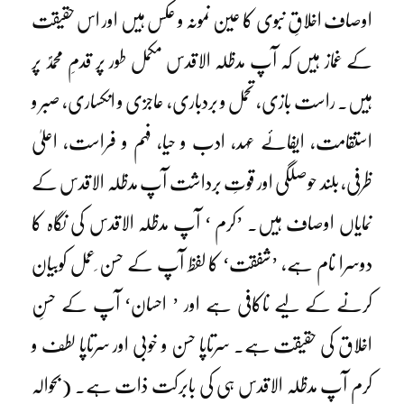
اوصاف اخلاقِ نبوی کا عین نمونہ و عکس ہیں اور اس حقیقت
کے غماز ہیں کہ آپ مدظلہ الاقدس مکمل طور پر قدمِ محمدؐ پر
ہیں۔ راست بازی، تحمل و بردباری، عاجزی و انکساری، صبر و
استقامت، ایفائے عہد، ادب و حیا، فہم و فراست، اعلیٰ
ظرفی، بلند حوصلگی اور قوتِ برداشت آپ مدظلہ الاقدس کے
نمایاں اوصاف ہیں۔ ’کرم ‘ آپ مدظلہ الاقدس کی نگاہ کا
دوسرا نام ہے، ’شفقت‘ کا لفظ آپ کے حسن ِعمل کوبیان
کرنے کے لیے ناکافی ہے اور ’ احسان‘ آپ کے حسنِ
اخلاق کی حقیقت ہے۔ سرتاپا حسن و خوبی اور سرتاپا لطف و
کرم آپ مدظلہ الاقدس ہی کی بابرکت ذات ہے۔ (بحوالہ