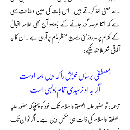
سے معنی اخذ کرتے ہیں۔ اس بات کی عین وضاحت یہی
ہے کہ اتنا عرصہ گزر جانے کے باوجود آج بھی علامہ اقبالؒ
کے کلام پر ہر روز نئی ریسرچ منظرِ عام پر آرہی ہے۔ ان کا یہ
آفاقی شعر ملاحظہ کیجیے:
بمصطفیٰؐ برساں خویش را کہ دیں ہمہ اوست
اگر بہ او نرسیدی تمام بولہبی است
ترجمہ: تو حضور علیہ الصلوٰۃ والسلام تک خود کو پہنچا کہ حضور علیہ
الصلوٰۃ والسلام کی ذات ہی مکمل دین ہے۔ اگر تو ان تک