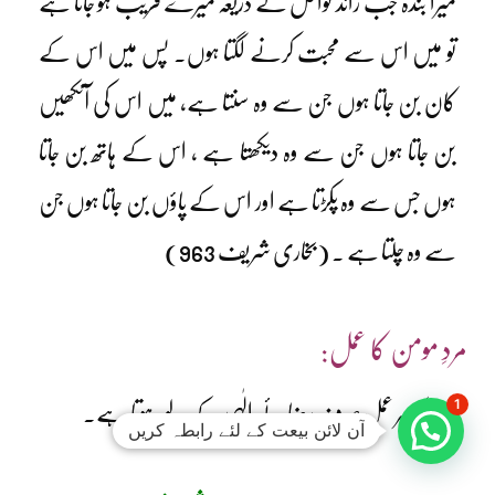
میرا بندہ جب زائد نوافل کے ذریعہ میرے قریب ہو جاتا ہے
تو میں اس سے محبت کرنے لگتا ہوں۔ پس میں اس کے
کان بن جاتا ہوں جن سے وہ سنتا ہے، میں اس کی آنکھیں
بن جاتا ہوں جن سے وہ دیکھتا ہے ، اس کے ہاتھ بن جاتا
ہوں جس سے وہ پکڑتا ہے اور اس کے پاؤں بن جاتا ہوں جن
سے وہ چلتا ہے ۔ (بخاری شریف 963)
مردِ مومن کا عمل:
1
اس کا ہر عمل صرف رضائے الٰہی کے لیے ہوتا ہے۔
آن لائن بیعت کے لئے رابطہ کریں