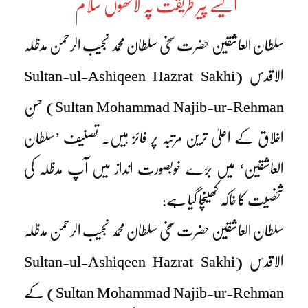
ایسے پیر طریقت پہ لاکھوں سلام
سلطان العاشقین حضرت سخی سلطان محمد نجیب الرحمن مدظلہ
الاقدس (Sultan-ul-Ashiqeen Hazrat Sakhi
Sultan Mohammad Najib-ur-Rehman) حسنِ
اخلاق کے اعلیٰ ترین مرتبہ پر فائز ہیں۔ تصنیف ’سلطان
العاشقین‘ میں بڑے خوبصورت انداز میں آپ مدظلہ کی
شخصیت کا خاکہ کھینچا گیا ہے:
سلطان العاشقین حضرت سخی سلطان محمد نجیب الرحمن مدظلہ
الاقدس (Sultan-ul-Ashiqeen Hazrat Sakhi
Sultan Mohammad Najib-ur-Rehman) کے