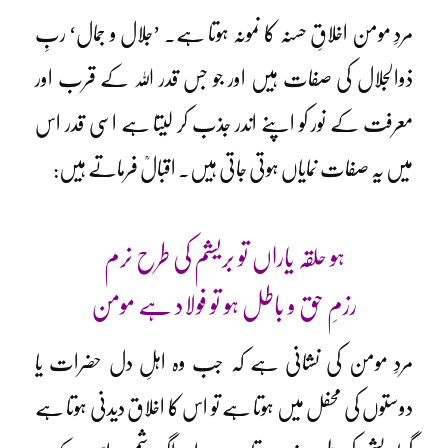
مردِ مومن اخلاقِ حسنہ کا نمونہ ہوتا ہے۔ ’جلال و جمال‘ ربِ
ذوالجلال کی صفات ہیں اور جو جس قدر اللہ کے قرب اور
معرفت کے نور کو اپنے اندر جذب کر لیتا ہے اسی قدر اس
میں یہ صفات نمایاں ہوتی جاتی ہیں۔ اقبالؒ فرماتے ہیں:
ہو حلقہ یاراں تو بریشم کی طرح نرم
رزمِ حق و باطل ہو تو فولاد ہے مومن
مردِ مومن کی نشانی ہے کہ جب وہ اہلِ دل حضرات یا
دوستوں کی محفل میں ہوتا ہے تو اس کا اخلاق دیدنی ہوتا ہے