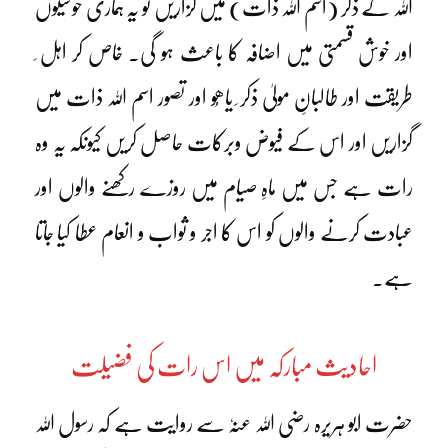
اللہ کے ذکر (اسم اللہ ذات) میں گزاریں تو یہ ہماری خوشیوں
اور خوش قسمتی میں اضافہ کا باعث ہو گی۔ خاص کر اہل ِ
طریقت اور طالبانِ مولیٰ ذکر ِ یاھُو اور تصور اسم اللہ ذات میں
گزاریں اور اس کے فیوض وبرکات حاصل کریں کیونکہ یہ وہ
رات ہے جس میں ماہِ صیام میں روزے رکھنے والوں اور
عبادت کرنے والوں کو اس کا اجر و ثواب و انعام عطا کیا جاتا
ہے۔
احادیث مبارکہ میں اس رات کی فضیلت
حضرت ابو ہریرہ رضی اللہ عنہٗ سے روایت ہے کہ رسول اللہ