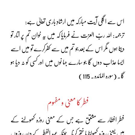
اس سے اگلی آیت مبارکہ میں ارشادِ باری تعالیٰ ہے:
ترجمہ: اللہ ربّ العزت نے فرمایا کہ میں یہ خوان تم پر اتار تو
دیتا ہوں مگر اس کے بعد جو تم میں سے کفرکرے تو میں اسے
ایسا عذاب دوں گا جو سارے جہا نوں میں اور کسی کو نہ دیا ہو
گا۔ (سورہ المائدہ۔ 115)
فطر کا معنی و مفہوم
فطر افطار سے مشتق ہے جس کے معنی روزہ کھولنے کے
ہیں یعنی روزہ کھولنا یا ختم کرنا۔ چونکہ عید الفطر کے دن روزوں