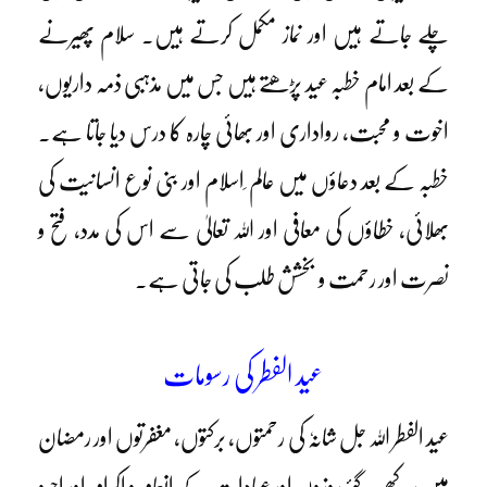
چلے جاتے ہیں اور نماز مکمل کرتے ہیں۔ سلام پھیرنے
کے بعد امام خطبہ عید پڑھتے ہیں جس میں مذہبی ذمہ داریوں،
اخوت و محبت، رواداری اور بھائی چارہ کا درس دیا جاتا ہے۔
خطبہ کے بعد دعاؤں میں عالم ِاسلام اور بنی نوع انسانیت کی
بھلائی، خطاؤں کی معافی اور اللہ تعالیٰ سے اس کی مدد، فتح و
نصرت اور رحمت و بخشش طلب کی جاتی ہے۔
عید الفطر کی رسومات
عید الفطر اللہ جل شانہٗ کی رحمتوں، برکتوں، مغفرتوں اور رمضان
میں رکھے گئے روزوں اور عبادات کے انعام و اکرام اور اجرو