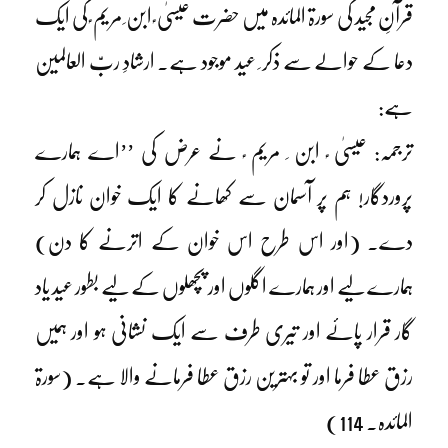
قرآنِ مجید کی سورۃ المائدہ میں حضرت عیسیٰ ؑ ابن ِ مریم ؑ کی ایک
دعا کے حوالے سے ذکر ِ عید موجود ہے۔ ارشادِ ربّ العالمین
ہے:
ترجمہ: عیسیٰ ؑ ابن ِ مریم ؑ نے عرض کی ’’اے ہمارے
پروردگار! ہم پر آسمان سے کھانے کا ایک خوان نازل کر
دے۔ (اور اس طرح اس خوان کے اترنے کا دن)
ہمارے لیے اور ہمارے اگلوں اور پچھلوں کے لیے بطور عید یاد
گار قرار پائے اور تیری طرف سے ایک نشانی ہو اور ہمیں
رزق عطا فرما اور تو بہترین رزق عطا فرمانے والا ہے۔ (سورۃ
المائدہ۔ 114)