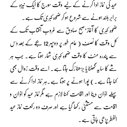
عید کی نماز ادا کرنے کے لیے وقت سورج کا ایک نیزہ کے
برابر بلند ہونے سے شروع ہو کر ضحوہ کبریٰ تک ہے۔
ضحوہ کبریٰ کا آغاز‘صبح صادق سے غروبِ آفتاب تک کے
کل وقت کا نصف ( عام طور پر دوپہر 12 بجے کے بعد دس
سے پندرہ منٹ کا وقت ضحوہ کبریٰ شمار ہوتا ہے۔ جب ہر
شے کا سایہ گھٹنا یا بڑھنا رُک جاتا ہے۔ اسے وقت ِ زوال بھی
کہا جاتا ہے۔) پورا ہونے پر ہوتا ہے۔ہر نماز ادا کرنے سے
پہلے اذان دینا اور اقامت کہنا لازم ہے مگرنمازِ عید کو اذان و
اقامت سے مستثنیٰ رکھا گیا ہے اور صرف دو رکعت نماز عید
الفطر پڑھی جاتی ہے۔