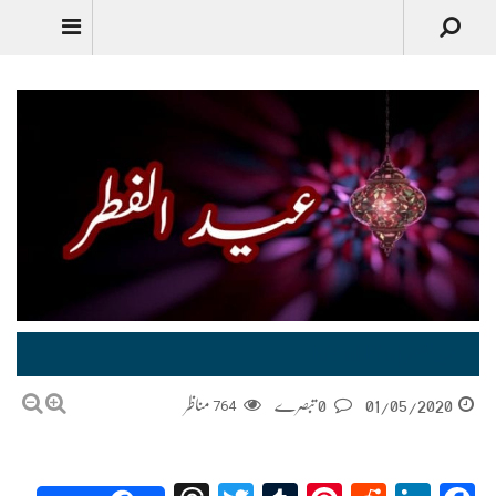
عید الفطر |Eid ul Fitr
01/05/2020
0 تبصرے
764
مناظر