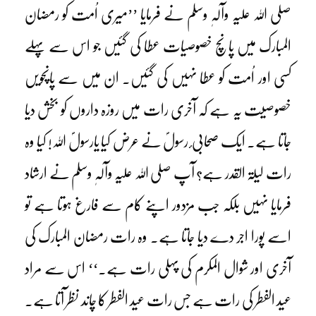
صلی اللہ علیہ وآلہٖ وسلم نے فرمایا ’’میری اُمت کو رمضان
المبارک میں پانچ خصوصیات عطا کی گئیں جو اس سے پہلے
کسی اور اُمت کو عطا نہیں کی گئیں۔ ان میں سے پانچویں
خصوصیت یہ ہے کہ آخری رات میں روزہ داروں کو بخش دیا
جاتا ہے۔ ایک صحابی ٔ رسولؐ نے عرض کیا یارسولؐ اللہ! کیا وہ
رات لیلۃ القدر ہے؟ آپ صلی اللہ علیہ وآلہٖ وسلم نے ارشاد
فرمایا نہیں بلکہ جب مزدور اپنے کام سے فارغ ہوتا ہے تو
اسے پورا اجر دے دیا جاتا ہے۔ وہ رات رمضان المبارک کی
آخری اور شوال المکرم کی پہلی رات ہے۔‘‘ اس سے مراد
عید الفطر کی رات ہے جس رات عید الفطر کا چاند نظر آتا ہے۔