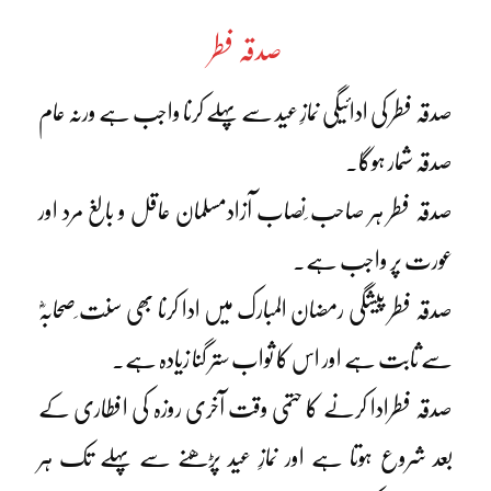
صدقہ فطر
صدقہ فطر کی ادائیگی نمازِ عید سے پہلے کرنا واجب ہے ورنہ عام
صدقہ شمار ہوگا۔
صدقہ فطر ہر صاحب ِنصاب آزادمسلمان عاقل و بالغ مرد اور
عورت پر واجب ہے۔
صدقہ فطر پیشگی رمضان المبارک میں ادا کرنا بھی سنت ِصحابہؓ
سے ثابت ہے اور اس کا ثواب ستر گنا زیادہ ہے۔
صدقہ فطرادا کرنے کا حتمی وقت آخری روزہ کی افطاری کے
بعد شروع ہوتا ہے اور نمازِ عید پڑھنے سے پہلے تک ہر