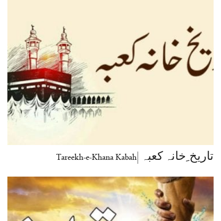
تاریخ ِخانہ کعبہ |Tareekh-e-Khana Kabah