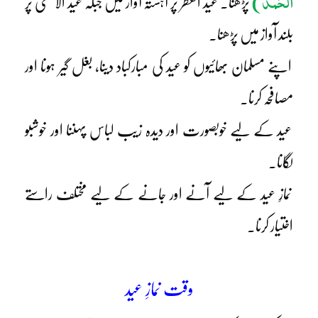
الْحَمْد
)
پڑھنا۔ عید الفطر پر آہستہ آواز میں جبکہ عید الاضحی پر
بلند آواز میں پڑھنا۔
اپنے مسلمان بھائیوں کو عید کی مبارکباد دینا، بغل گیر ہونا اور
مصافحہ کرنا۔
عید کے لیے خوبصورت اور دیدہ زیب لباس پہننا اور خوشبو
لگانا۔
نمازِ عید کے لیے آنے اور جانے کے لیے مختلف راستے
اختیار کرنا۔
وقت نمازِ عید