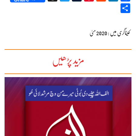
Share
کیٹاگری میں :
2020 مئی
مزید پڑھیں