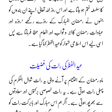
کا سلسلہ ختم ہو جاتا ہے اور اس روز اللہ تعالیٰ اپنے ان بندوں کو
جنہوں نے رمضان المبارک کے روزے رکھے ‘روزہ اور
عباداتِ رمضان کااجر و ثواب اور انعام عطا فرماتا ہے پس
اسی لیے اس اسلامی تہوار کوعید الفطر کہا گیا ہے۔
عید الفطر کی رات کی فضیلت
ماہِ رمضان کے اختتام پر آنے والی یہ رات شوال المکرم کی
پہلی رات ہوتی ہے۔ یہ رات خصوصی برکتوں اور سعادتوں
سے بھرپور ہوتی ہے۔ اگر ہم اس مبارک اور بابرکت رات کو