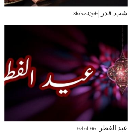
شب ِ قدر |Shab-e-Qadr
عید الفطر |Eid ul Fitr