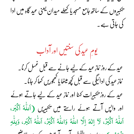
تکبیروں کے ساتھ جامع مسجد یا کھلے میدان یعنی عید گاہ میں ادا
کی جاتی ہے۔
یومِ عید کی سنتیں اور آداب
عید کے روز نمازِ عید کے لیے جانے سے قبل غسل کرنا۔
نمازِ عید کی ادائیگی سے قبل کچھ میٹھا یا کھجوریں کھا کر جانا۔
عید کے روز تکبیرات کہنا اور نمازِ عید کے لیے جاتے ہوئے
(
اَللّٰہُ اَکْبَر،
اور واپس آتے ہوئے راستے میں تکبیریں
اَللّٰہُ اَکْبَرْ، لَآ اِلٰہَ اِلَّا اللّٰہُ وَاللّٰہُ اَکْبَرْ، اَللّٰہُ اَکْبَر، وَلِلّٰہِ