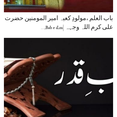
باب العلم ،مولودِ کعبہ امیر المومنین حضرت
علی کرم اللہ وجہہ |Bab e iLm,…