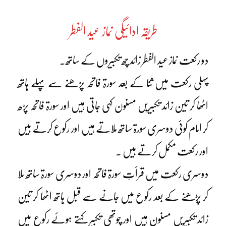
طریقہ ادائیگی نماز عید الفطر
دو رکعت نماز عید الفطر زائد چھ تکبیروں کے ساتھ۔
پہلی رکعت میں ثنا کے بعد سورۃ فاتحہ پڑھنے سے پہلے ہاتھ
اٹھا کر تین زائد تکبیریں مسنون کہی جاتی ہیں اور سورۃ فاتحہ پڑھ
کر امام کوئی دوسری سورۃ ساتھ ملاتے ہیں اور رکوع کرتے ہیں
اور رکعت مکمل کرتے ہیں ۔
دوسری رکعت میں قرأتِ سورۃ فاتحہ اور دوسری سورۃ ساتھ ملا
کر پڑھنے کے بعد رکوع میں جانے سے قبل ہاتھ اٹھا کر تین
زائد تکبیریں مسنون ہیں اور چوتھی تکبیر کہتے ہوئے رکوع میں