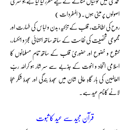
محمدیؐ میں خوشیاں منانے کے لیے مقرر کیا گیا ہے جو شرعی
اصولوں پر مبنی ہوں۔ (المفردات )
روح کی لطافت، قلب کے تزکیہ، بدن و لباس کی طہارت اور
مجموعی شخصیت کی نفاست کے ساتھ ساتھ انتہائی عجز و انکسار،
خشوع و خضوع اور حضوریٔ قلب کے ساتھ تمام مسلمانوں کا
اسلامی اتحاد و اخوت کے جذبے سے سر شار ہو کراللہ ربّ
العالمین کی بار گاہِ عالی شان میں سجدۂ بندگی اور سجدۂ شکر بجا
لانے کانام عید ہے۔
قرآن مجید سے عید کا ثبوت