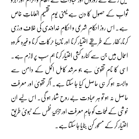
ثواب کے حصول کا دن ہے یعنی یومِ تقسیم انعاماتِ خاص
ہے۔ اس روز احکامِ شرعی و احکامِ خداوندی کی خلاف ورزی
کرنا، کفار کے طریقے اختیار کرنا اور نازیبا حرکات کرنا وغیرہ مکروہ
اعمال ہیں جن سے کنارہ کشی اختیار کرنا ہم سب پر لازم ہے۔
اسی کا نام تقویٰ ہے جو مرشد کامل اکمل کے دامن سے
وابستہ ہو کر ہی حاصل کیا جا سکتا ہے۔ اگر تقویٰ اور معرفت
حاصل نہ ہو تو ہر عبادت بے روح شمار ہو گی۔ اس لیے ان
خوشی کے لمحات کو جامِ معرفت اور تزکیۂ نفس کے نبویؐ طریق
اختیار کر کے مسحور کن بنایا جا سکتا ہے۔