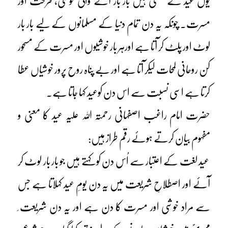
یوں عید کے معنی ہیں بار بار آنے والی خوشی، فرحت اور
مسرت۔ چونکہ یہ دن تمام دنیا کے مسلمانوں کے لیے بار بار
لوٹ اور پلٹ کر آتا ہے اورہر بار خوشیوں اور مسرت کے مسحور
کن روحانی لمحات لیکر آتا ہے اور بے پناہ روح پرور خوشیاں عطا
کرتا ہے اسی نسبت سے اس دن کوعید کہا جاتا ہے۔
حضرت امام راغب اصفہانی رحمتہ اللہ علیہ عید کا معنی و
مفہوم بیان کرتے ہوئے رقم طراز ہیں:
عید لغت کے اعتبار سے اُس دن کو کہتے ہیں جو بار بار لوٹ کر
آئے اور اصطلاحِ شریعت میں یہ دن یومِ عید کہلاتا ہے جس
سے مراد خوشی اور مسرت کا دن ہے اور یہ دن شریعت ِ