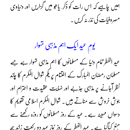
ہمیں چاہیے کہ اس رات کو ذکر ِ یاھُو میں گزاریں اور دنیاوی
مصروفیات کی نذر نہ کریں۔
یومِ عید ایک اہم مذہبی تہوار
عید الفطر تمام دنیا کے مسلمانوں کا اہم مذہبی تہوار ہے جسے
مسلمان رمضان المبارک کے اختتام پر یکم شوال المکرم کا چاند
نظر آجانے پر مذہبی جذبے اور نہایت عقیدت و احترام اور
جوش خروش سے مناتے ہیں۔ شوال المکرم اسلامی تقویم کا
دسواں مہینہ ہے۔ عید کے روز مسلمانوں کو روزہ رکھنے سے
منع کیاگیا ہے۔ عید الفطر کے روز نمازِ عید دو رکعت زائد چھ