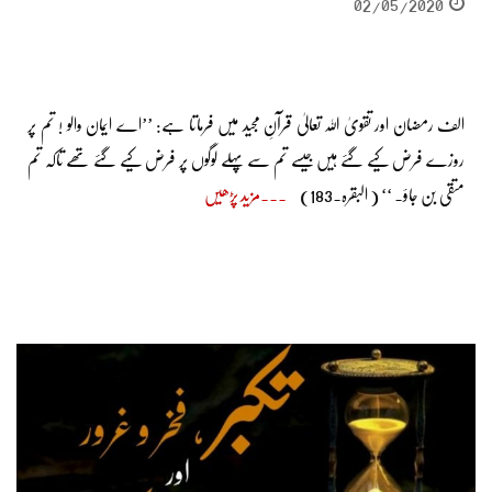
02/05/2020
الف رمضان اور تقویٰ اللہ تعالیٰ قرآنِ مجید میں فرماتا ہے: ’’اے ایمان والو ! تم پر
روزے فرض کیے گئے ہیں جیسے تم سے پہلے لوگوں پر فرض کیے گئے تھے تاکہ تم
متقی بن جاؤ۔ ‘‘ ( البقرہ۔183)
مزید پڑھیں