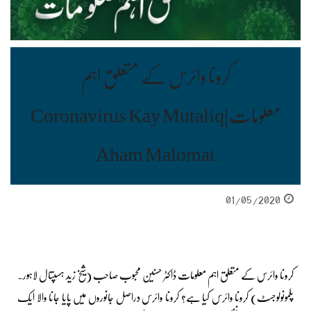
کرونا وائرس کے متعلق اہم
معلومات|Coronavirus Kay Mutaliq
Aham Malomat
01/05/2020
کرونا وائرس کے متعلق اہم معلومات ڈاکٹر حسنین محبوب صاحب (شیخ زید ہسپتال لاہور۔
پلمونولوجسٹ) کرونا وائرس کیا ہے؟ کرونا وائرس دراصل جانوروں میں پایا جانا والا ایک