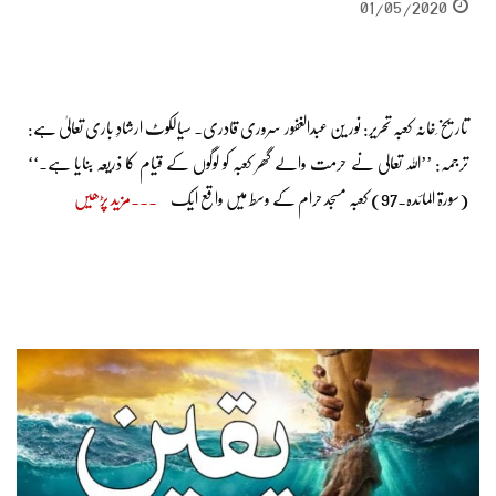
01/05/2020
تاریخ ِخانہ کعبہ تحریر: نور ین عبدالغفور سروری قادری۔ سیالکوٹ ارشادِ باری تعالیٰ ہے:
ترجمہ: ’’اللہ تعالی نے حرمت والے گھر کعبہ کو لوگوں کے قیام کا ذریعہ بنایا ہے۔‘‘
(سورۃ المائدہ۔97) کعبہ مسجد حرام کے وسط میں واقع ایک
مزید پڑھیں