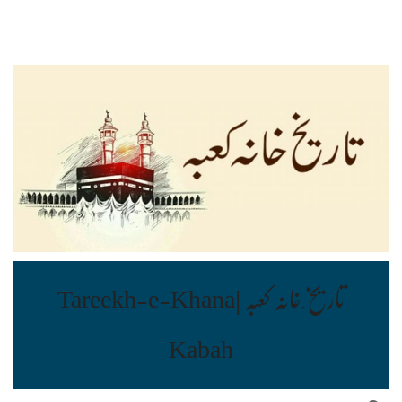
تاریخ ِخانہ کعبہ |Tareekh-e-Khana
Kabah