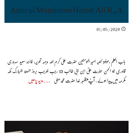
Amir ul Momineen Hazrat Ali R.A
01/05/2020
باب العلم ،مولودِ کعبہ امیر المومنین حضرت علی کرم اللہ وجہہ تحریر: فائزہ سعید سروری
قادری ابو الحسن حضرت علیؓ ابن ابی طالب 13 رجب المرجب بروز جمعتہ المبارک مکہ
مکرمہ میں پیدا ہوئے۔ آپؓ پیغمبر ِ خدا حضرت محمدصلی
مزید پڑھیں