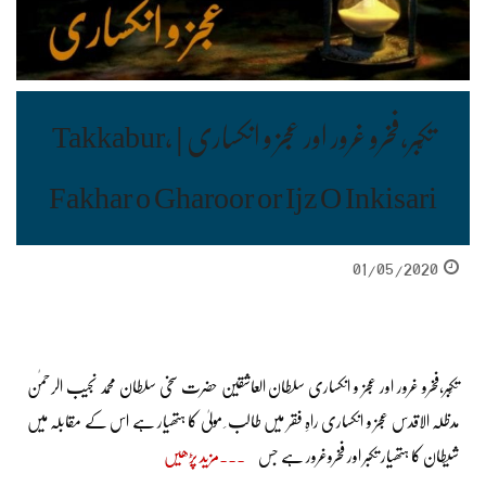
تکّبر،فخرو غرور اور عجز و انکساری | Takkabur,
Fakhar o Gharoor or Ijz O Inkisari
01/05/2020
تکّبر،فخرو غرور اور عجز و انکساری سلطان العاشقین حضرت سخی سلطان محمد نجیب الرحمٰن
مدظلہ الاقدس عجز و انکساری راہِ فقر میں طالب ِ مولیٰ کا ہتھیار ہے اس کے مقابلہ میں
شیطان کا ہتھیار تکبر اور فخروغرور ہے جس
مزید پڑھیں