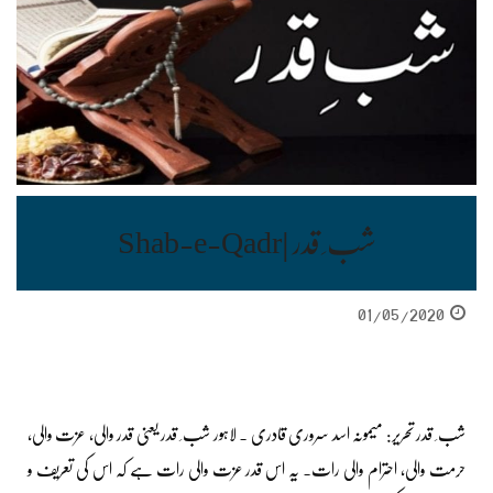
شب ِ قدر |Shab-e-Qadr
01/05/2020
شب ِ قدر تحریر: میمونہ اسد سروری قادری ۔ لاہور شب ِ قدر یعنی قدر والی، عزت والی،
حرمت والی، احترام والی رات۔ یہ اس قدر عزت والی رات ہے کہ اس کی تعریف و