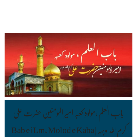
باب العلم ،مولودِ کعبہ امیر المومنین حضرت علی
کرم اللہ وجہہ |Bab e iLm, Molod e Kaba