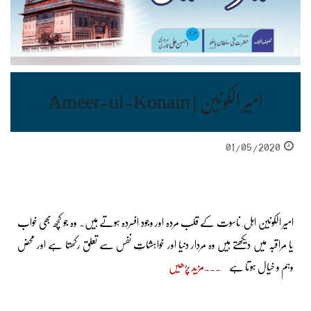
امیر الکونین | Ameer-ul-Konain
01/05/2020
امیر الکونین اہل ِ ناسوت کے قلب مردہ اور وجود افسردہ ہوتے ہیں۔ وہ جو کچھ بھی خواب
یا مراقبہ میں دیکھتے ہیں وہ مردار دنیا اور خواہشاتِ نفس سے تعلق رکھتا ہے اور محض
وہم و خیال ہوتا ہے
مزید پڑھیں