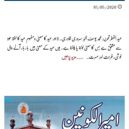
01/05/2020
عید الفطر تحریر؛ محمد یوسف اکبر سروری قادری۔ لاہور عید کا معنی ومفہوم عید کا لفظ عود
سے مشتق ہے جس کا معنی لوٹنا یا پلٹنا ہے۔ یوں عید کے معنی ہیں بار بار آنے والی
خوشی، فرحت اور مسرت۔
مزید پڑھیں