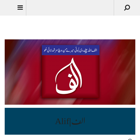
Urdu
الف|Alif