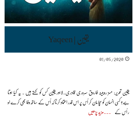
یقین | Yaqeen
01/05/2020
یقین تحریر: مسز روبینہ فاروق سروری قادری۔لاہور یقین کس کو کہتے ہیں ۔ یہ کیا ہوتا
ہے؟ کسی انسان کو سچا مان کر اُس پر اس قدر اعتماد کرنا کہ اُس کے ساتھ وفا بھی کرے او
ر اُس کے
مزید پڑھیں