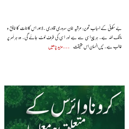
بے سکونی کے اسباب تحریر: عرشیہ خان سروری قادری ۔لاہور اس کائنات کا خالق و
مالک اللہ ہے۔ ہر چیز اسی سے ہے اور اسی کی طرف لوٹ جائے گی۔ وہ ہر اَمر پر
غالب ہے۔ پس انسان اس حقیقت
مزید پڑھیں