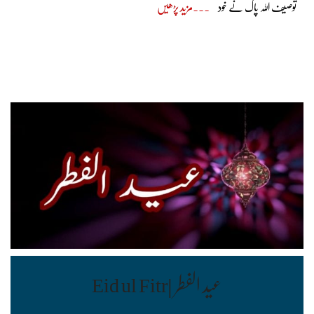
توصیف اللہ پاک نے خود
مزید پڑھیں
عید الفطر |Eid ul Fitr