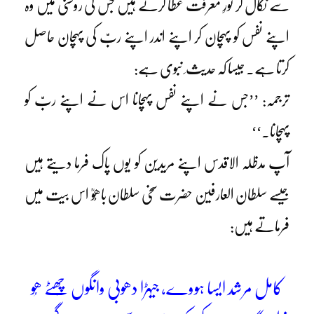
سے نکال کر نورِ معرفت عطا کرتے ہیں جس کی روشنی میں وہ
اپنے نفس کو پہچان کر اپنے اندر اپنے ربّ کی پہچان حاصل
کرتا ہے۔ جیسا کہ حدیث ِ نبوی ہے:
ترجمہ: ’’جس نے اپنے نفس پہچانا اس نے اپنے ربّ کو
پہچانا۔‘‘
آپ مدظلہ الاقدس اپنے مریدین کو یوں پاک فرما دیتے ہیں
جیسے سلطان العارفین حضرت سخی سلطان باھُوؒ اس بیت میں
فرماتے ہیں:
کامل مرشد ایسا ہووے، جیہڑا دھوبی وانگوں چَھٹے ھُو