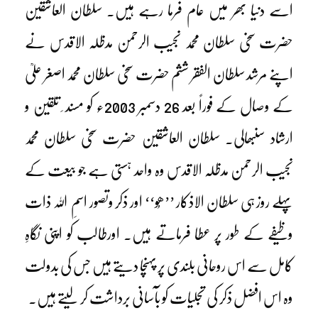
اسے دنیا بھر میں عام فرما رہے ہیں۔ سلطان العاشقین
حضرت سخی سلطان محمد نجیب الرحمن مدظلہ الاقدس نے
اپنے مرشد سلطان الفقر ششم حضرت سخی سلطان محمد اصغر علیؒ
کے وصال کے فوراً بعد 26 دسمبر 2003ء کو مسند ِ تلقین و
ارشاد سنبھالی۔ سلطان العاشقین حضرت سخی سلطان محمد
نجیب الرحمن مدظلہ الاقدس وہ واحد ہستی ہے جو بیعت کے
پہلے روز ہی سلطان الاذکار ’’ھُو‘‘ اور ذکر وتصور اسمِ اللہ ذات
وظیفے کے طور پر عطا فرماتے ہیں۔ اورطالب کو اپنی نگاہِ
کامل سے اس روحانی بلندی پر پہنچا دیتے ہیں جس کی بدولت
وہ اس افضل ذکر کی تجلیات کو بآسانی برداشت کر لیتے ہیں۔