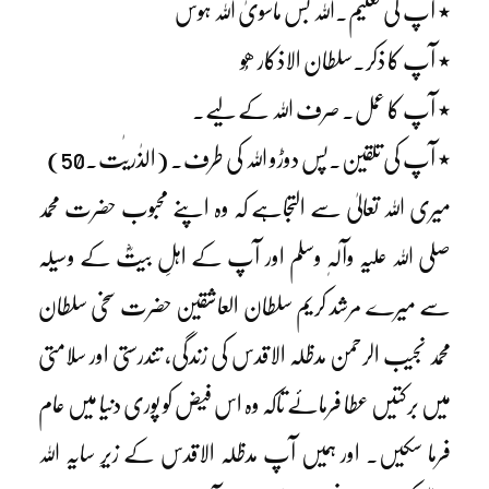
٭ آپ کی تعلیم۔اللہ بس ماسویٰ اللہ ہوس
٭ آپ کا ذکر۔سلطان الاذکار ھُو
٭ آپ کا عمل۔ صرف اللہ کے لیے۔
٭ آپ کی تلقین۔پس دوڑو اللہ کی طرف۔ (الذٰریٰت۔50)
میری اللہ تعالیٰ سے التجاہے کہ وہ اپنے محبوب حضرت محمد
صلی اللہ علیہ وآلہٖ وسلم اور آپ کے اہلِ بیتؓ کے وسیلہ
سے میرے مرشد کریم سلطان العاشقین حضرت سخی سلطان
محمد نجیب الرحمن مدظلہ الاقدس کی زندگی، تندرستی اور سلامتی
میں برکتیں عطا فرمائے تاکہ وہ اس فیض کو پوری دنیا میں عام
فرما سکیں۔ اور ہمیں آپ مدظلہ الاقدس کے زیرِ سایہ اللہ