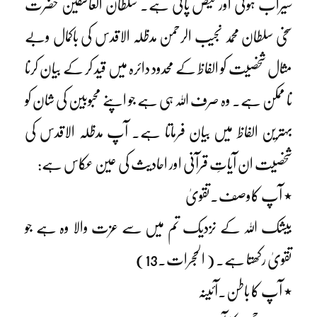
سیراب ہوتی اور فیض پاتی ہے۔ سلطان العاشقین حضرت
سخی سلطان محمد نجیب الرحمن مدظلہ الاقدس کی باکمال وبے
مثال شخصیت کو الفاظ کے محدود دائرہ میں قید کر کے بیان کرنا
نا ممکن ہے۔ وہ صرف اللہ ہی ہے جو اپنے محبوبین کی شان کو
بہترین الفاظ میں بیان فرماتا ہے۔ آپ مدظلہ الاقدس کی
شخصیت ان آیاتِ قرآنی اور احادیث کی عین عکاس ہے:
٭ آپ کاوصف۔تقویٰ
بیشک اللہ کے نزدیک تم میں سے عزت والا وہ ہے جو
تقویٰ رکھتا ہے۔ ( الحجرات۔13)
٭ آپ کا باطن۔آئینہ