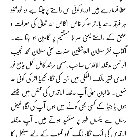
عطا فرما رہے ہیں اور جو کوئی اس راستے پر چلتا ہے وہ خودبخود
ہر فرقہ سے بالاتر ہو کر خاص الخاص اللہ تعالیٰ کی معرفت و
عشق کے راستے یعنی صراطِ مستقیم پر گامزن ہو جاتا ہے۔
آفتابِ فقر سلطان العاشقین حضرت سخی سلطان محمد نجیب
الرحمن مدظلہ الاقدس صاحب ِ مسمّٰی مرشد کامل اکمل جامع نور
الہدیٰ فقیر مالک الملکی ہیں جن کی نگاہِ کیمیا اثر کی کوئی حد
نہیں۔ طالبانِ مولیٰ آپ مدظلہ الاقدس کی محفل میں بیٹھے
ہوں یا دنیا کے کسی بھی کونے میں ہوں آپ کی نگاہِ فیض
رساں سے یکساں طور پر مستفید ہوتے ہیں۔ آپ مدظلہ
الاقدس کی ایک نگاہ زنگ آلود قلوب کے لیے صیقل کا