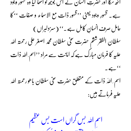
اٹھ سکا اور حضرتِ انسان نے اس بوجھ کو اٹھا لیا وہ ظہورِ وجود
ہے۔ ظہورِ وجود یعنی ’’ظہور ذات مع الاسماء و صفات ‘‘کا
حامل صرف انسانِ کامل ہے۔‘‘ (سرّ دلبراں)
سلطان الفقر ششم حضرت سخی سلطان محمد اصغر علی رحمتہ اللہ
علیہ کا فرمان مبارک ہے کہ امانت سے مراد ’’اسم ِ اللہ ذات
‘‘ہے۔
اسم ِ اَللہ ذات کے متعلق حضرت سخی سلطان باھو رحمتہ اللہ
علیہ فرماتے ہیں:
اسمِ اللہ بس گراں است بس عظیم