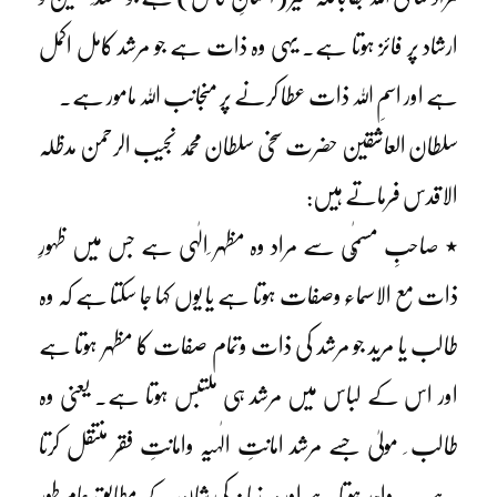
ارشاد پر فائز ہوتا ہے۔ یہی وہ ذات ہے جو مرشد کامل اکمل
ہے اور اسمِ اللہ ذات عطا کرنے پر منجانب اللہ مامور ہے۔
سلطان العاشقین حضرت سخی سلطان محمد نجیب الرحمن مدظلہ
الاقدس فرماتے ہیں:
٭ صاحبِ مسمّٰی سے مراد وہ مظہر ِالٰہی ہے جس میں ظہورِ
ذات مع الاسماء وصفات ہوتا ہے یا یوں کہا جا سکتا ہے کہ وہ
طالب یا مرید جو مرشد کی ذات وتمام صفات کا مظہر ہوتا ہے
اور اس کے لباس میں مرشد ہی ملتبس ہوتا ہے۔ یعنی وہ
طالب ِ مولیٰ جسے مرشد امانتِ الٰہیہ وامانتِ فقر منتقل کرتا
ہے۔ یہ واحد ہوتا ہے اور ہر زمانہ کی شان کے مطابق عام طور