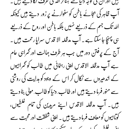
ہیں اور ان کی توجہ دنیا سے ہٹا کر اللہ کی طرف لگا دیتے ہیں۔
آپ ظاہر کی بجائے باطن کو سنوارنے پر زور دیتے ہیں کیونکہ
اللہ تک جسم کے ذریعے نہیں بلکہ باطن اور روح کے ذریعے
ہی پہنچا جا سکتا ہے۔ آپ مدظلہ الا قدس سراپا رحمت ہیں۔
آج کے پُرفتن دور میں جب ہر طرف جہالت اور گمراہی عام
ہے آپ مدظلہ الاقدس اپنی رہنمائی میں طالب کو گمراہیوں
کے اندھیروں سے نکال کر اس کے وجود کو ہدایت کی روشنی
سے منور فرما دیتے ہیں اور طالب ِ دنیا کو طالب ِ مولیٰ بنا دیتے
ہیں۔ آپ مدظلہ الاقدس اپنے مریدین کی تمام غلطیوں،
کوتاہیوں کو معاف فرما دیتے ہیں۔ اپنی شفقت اور محبت سے