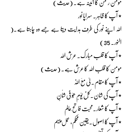
مومن رحمن کا آئینہ ہے۔ (حدیث)
٭ آپ کا ظاہر۔ سراپا نور
اللہ اپنے نور کی طرف ہدایت دیتا ہے جسے وہ چاہتا ہے۔(
النور۔ 35)
٭ آپ کا قلب مبارک۔ عرش اللہ
مومن کا قلب اللہ کا عرش ہے۔ (حدیث)
٭ آپ کا مقام۔ لِیْ مَعَ اللّٰہ
٭ آپ کی شان۔کُلَّ یَوْمٍ ھُوَ فِیْ شَاْنٍ
٭ آپ کا شعار۔محبت فاتح ِعالم
٭ آپ کا اصول۔یقین محکم، عمل پیہم