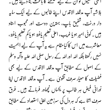
انہی غلطیوں کو ان کے لیے سیکھنے کا باعث بنا دیتے ہیں۔
بلاشبہ آپ مدظلہ الاقدس اپنے طالبوں کے لیے ایک سایہ
دار درخت، شفیق باپ، بہترین دوست اور محبوب استاد
ہیں۔ کوئی امیر ہو یا غریب، اعلیٰ تعلیم یافتہ ہو یا کم تعلیم یافتہ،
معاشرے میں اس کا کیا مقام ہے یہ آپ کے لیے اہمیت
نہیں رکھتا بلکہ اللہ اور اللہ کے رسول صلی اللہ علیہ وآلہٖ وسلم
کے اصول کے مطابق آپ مدظلہ الاقدس کے لیے بھی
فضیلت کا معیار صرف تقویٰ ہے۔ آپ مدظلہ الاقدس اپنا
نورانی فیض ہر طالب پر یکساں نچھاور فرماتے ہیں۔ فرق
صرف اتنا ہے کہ ہر دل کی سرزمین اپنی استعداد کے مطابق