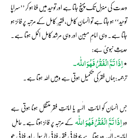
وحدت کی منزل تک پہنچ جاتا ہے اور توحید میں فنا ہو کر ’’سراپا
توحید‘‘ ہو جاتا ہے تو انسانِ کامل، فقیر ِ کامل کے مرتبہ پر فائز ہو
جاتا ہے۔ وہی امامِ مبین اور وہی مرشد کامل اکمل ہوتا ہے۔
حدیثِ نبویؐ ہے:
اِذَا تَمَّ الْفَقْرُ فَھُوَ اللّٰہ۔
٭
ترجمہ:جہاں فقر کی تکمیل ہوتی ہے وہیں اللہ ہوتا ہے۔
جس انسان کو امانتِ الٰہیہ یا امانتِ فقر منتقل ہونا ہوتی ہے
اِذَا تَمَّ الْفَقْرُ فَھُوَ اللّٰہ
وہ
کے مرتبہ پر فائز ہوتا ہے۔ حاملِ
امانتِ الٰہیہ وہ ہوتا ہے جو فنا فی فقر، فنا فی الرسول اور فنا فی ھُو