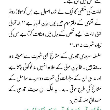
سے عمل میں آتی ہے۔
امانت کی منتقلی کا ایک طے شدہ اصول ہے جس کو مولانا رومؒ
نے مثنوی کے دفتر سوم میں یوں بیان فرمایا ہے ’’اللہ تعالیٰ
اپنی امانت ایسے شخص کے دِل میں ودیعت کرتا ہے جس کی
زیادہ شہرت نہ ہو۔‘‘
سلسلہ سروری قادری کے مشائخ بھی شہرت سے ہمیشہ دور
رہتے ہیں۔ طالبانِ مولیٰ کے علاوہ انہیں نہ تو کوئی جانتا ہے
اور نہ ہی ان کے مزارات کی شہرت دوسرے سلاسل کے
مشائخ کی طرح ہوتی ہے۔ یہ لوگ اس حدیث ِ قدسی کے
مصداق ہوتے ہیں: