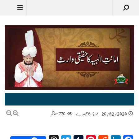
Urdu
امانتِ الٰہیہ کا حقیقی وارث |Amnat e Elaheya ka Haqeeqi Waris
26/02/2020
0 تبصرے
770
مناظر