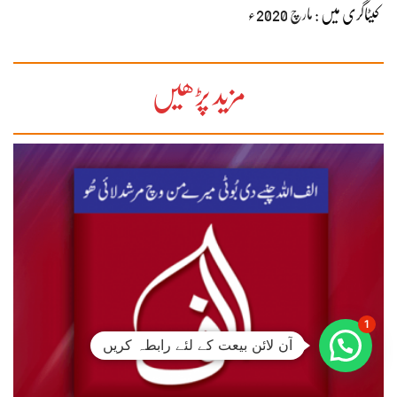
کیٹاگری میں :
مارچ 2020ء
مزید پڑھیں
1
آن لائن بیعت کے لئے رابطہ کریں