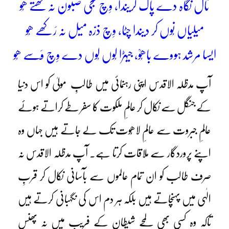
نال نگاہ دے پاک کریندا، وِچ سجی صبون نہ گھتے ھُو
میلیاں نُوں کر دیندا چِٹا، وِچ ذرّہ میل نہ رَکھے ھُو
ایسا مرشد ہووے باھُوؒ، جیہڑا لُوں لُوں دے وِچ وَسّے ھُو
آپ مدظلہ الاقدس اپنی رہنمائی میں طالبِ مولیٰ کو اس دنیا
کے جنگل سے نکال کر عالمِ ملکوت کا سفر طے کراتے ہوئے
عالمِ جبروت سے عالمِ لاھُوت تک لے جاتے ہیں جہاں وہ
اپنے پروردگار سے ملاقات کرتا ہے۔ آپ مدظلہ الاقدس نہ
صرف طالب کو ان تمام عالموں سے بآسانی نکال کر قربِ
الٰہی میں پہنچاتے ہیں بلکہ ہر دم اس کی نگہبانی کرتے ہیں
تاکہ وہ کسی بھی لمحے شیطان کے فریب میں نہ پھنس