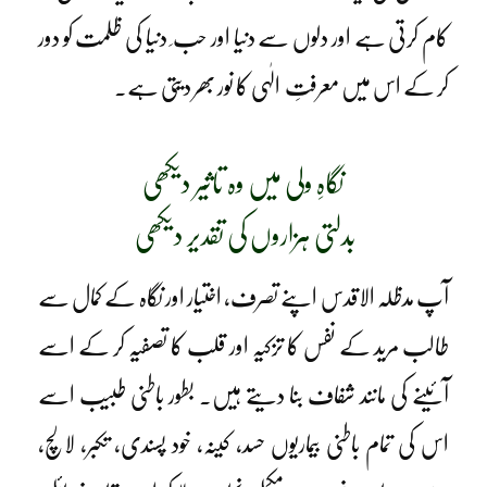
کام کرتی ہے اور دلوں سے دنیا اور حب ِ دنیا کی ظلمت کو دور
کر کے اس میں معرفتِ الٰہی کا نور بھر دیتی ہے۔
نگاہِ ولی میں وہ تاثیر دیکھی
بدلتی ہزاروں کی تقدیر دیکھی
آپ مدظلہ الاقدس اپنے تصرف، اختیار اور نگاہ کے کمال سے
طالب مرید کے نفس کا تزکیہ اور قلب کا تصفیہ کر کے اسے
آئینے کی مانند شفاف بنا دیتے ہیں۔ بطور باطنی طبیب اسے
اس کی تمام باطنی بیماریوں حسد، کینہ، خود پسندی، تکبر، لالچ،