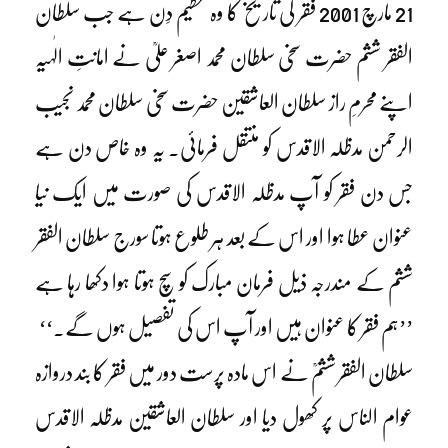
21 مارچ 2001 فقر کی تاریخ کا وہ عظیم دِن ہے جب سلطان
الفقر ششم حضرت سخی سلطان محمد اصغر علیؒ نے امانتِ الٰہیہ
اپنے محرمِ راز سلطان العاشقین حضرت سخی سلطان محمد نجیب
الرحمن مدظلہ الاقدس کو منتقل فرمائی۔ یہ وہ خاص دن ہے
جس دن فقر کو آپ مدظلہ الاقدس کی صورت میں ایک نیا
عنوان عطا ہوا اور اس کے بعد ہر طلوع ہوتا سورج سلطان الفقر
ششم کے مندرجہ ذیل فرمان مبارک کو سچ ہوتا ہوا دکھا رہا ہے
’’ہم فقر کا عنوان ہیں اور آپ اس کی تفصیل ہوں گے۔‘‘
سلطان الفقر ششمؒ نے اس مادہ پرست دور میں فقر کا بند دروازہ
عوام الناس پر کھول دیا اور سلطان العاشقین مدظلہ الاقدس