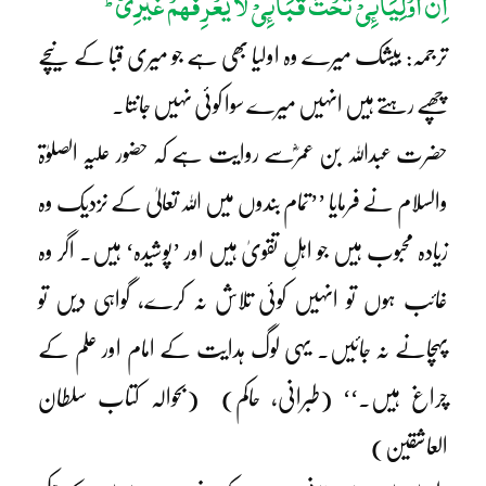
اِنَّ اَوْلِیَآئِیْ تَحْتَ قَبَآئِیْ لَا یَعْرِفُھُمْ غَیْرِیْ
ط
ترجمہ: بیشک میرے وہ اولیا بھی ہے جو میری قبا کے نیچے
چھپے رہتے ہیں انہیں میرے سوا کوئی نہیں جانتا۔
حضرت عبداللہ بن عمرؓسے روایت ہے کہ حضور علیہ الصلوٰۃ
والسلام نے فرمایا ’’تمام بندوں میں اللہ تعالیٰ کے نزدیک وہ
زیادہ محبوب ہیں جو اہلِ تقویٰ ہیں اور ’پوشیدہ‘ ہیں۔ اگر وہ
غائب ہوں تو انہیں کوئی تلاش نہ کرے، گواہی دیں تو
پہچانے نہ جائیں۔ یہی لوگ ہدایت کے امام اور علم کے
چراغ ہیں۔‘‘ (طبرانی، حاکم) (بحوالہ کتاب سلطان
العاشقین)