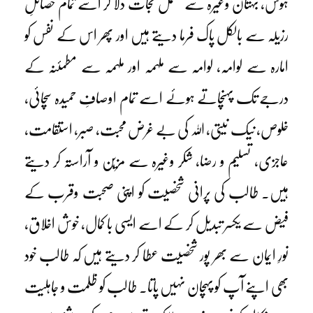
ہوس، بہتان وغیرہ سے مکمل نجات دلا کر اسے تمام خصائلِ
رزیلہ سے بالکل پاک فرما دیتے ہیں اور پھر اس کے نفس کو
امارہ سے لوامہ، لوامہ سے ملہمہ اور ملہمہ سے مطمئنہ کے
درجے تک پہنچاتے ہوئے اسے تمام اوصافِ حمیدہ سچائی،
خلوص، نیک نیتی، اللہ کی بے غرض محبت، صبر، استقامت،
عاجزی، تسلیم و رضا، شکر وغیرہ سے مزیّن و آراستہ کر دیتے
ہیں۔ طالب کی پرانی شخصیت کو اپنی صحبت وقرب کے
فیض سے یکسر تبدیل کر کے اسے ایسی با کمال، خوش اخلاق،
نورِ ایمان سے بھر پور شخصیت عطا کر دیتے ہیں کہ طالب خود
بھی اپنے آپ کو پہچان نہیں پاتا۔ طالب کو ظلمت و جاہلیت