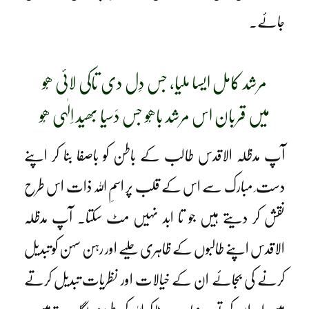
جائے۔
مرشد کامل ایسا ملیا، جس دِل دی تاکی لائی ھُو
میں قربان اس مرشد باھُو جس دَسیا بھید اِلٰہی ھُو
آپ مدظلہ الاقدس طالب کے باطن کو باصفا بنا کر اپنے
دست ِ مبارک سے اس کے قلب پر اسمِ اللہ ذات اس طرح
نقش کر دیتے ہیں جو تا ابد نہیں مٹ سکتا۔ آپ مدظلہ
الاقدس اپنے طالبوں کے ظاہری حلیے اور رہن سہن کو تبدیل
کرنے کی بجائے ان کے خیالات اور نظریات تبدیل کرتے