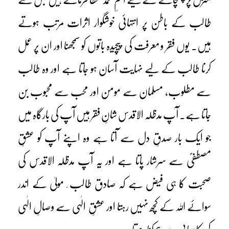
طالب کے باطن پر انتہائی خوشگوار اثرات مرتب ہوتے
ہیں۔ یوں فقر و معرفت کی پیچیدہ باتوں کو سمجھنا اور ان پر عمل
کرنا طالب کے لیے نہایت آسان ہو جاتا ہے اور وہ طالب
سے مطلوب، مسلمان سے مومن اور محب سے محبوب بن
جاتا ہے۔ آپ مدظلہ الاقدس شانِ فقر ہیں آپ کی بارگاہ میں
جو ایک بار صدقِ دل سے آتا ہے وہ اپنے آپ کو عشقِ
مصطفیؐ سے سرشار پاتا ہے اور یہ آپ مدظلہ الاقدس کی
صحبت کا ہی فیض ہے کہ صادق طالب ِ مولیٰ کے اندر
سوائے اللہ کے کچھ نہیں رہتا اور عشقِ الٰہی سے وصالِ الٰہی