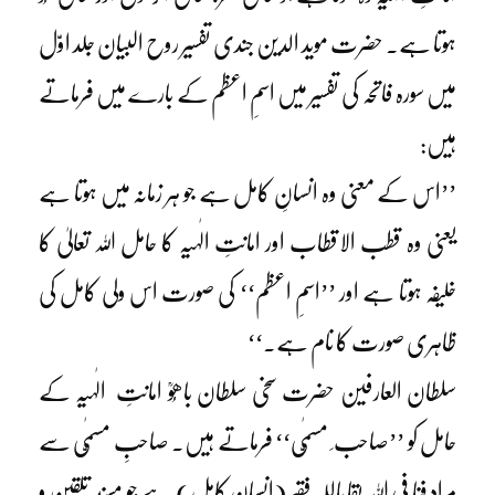
ہوتا ہے۔ حضرت موید الدین جندی تفسیر روح البیان جلد اوّل
میں سورہ فاتحہ کی تفسیر میں اسمِ اعظم کے بارے میں فرماتے
ہیں:
’’اس کے معنی وہ انسانِ کامل ہے جو ہر زمانہ میں ہوتا ہے
یعنی وہ قطب الاقطاب اور امانتِ الٰہیہ کا حامل اللہ تعالیٰ کا
خلیفہ ہوتا ہے اور ’’اسمِ اعظم‘‘ کی صورت اس ولی کامل کی
ظاہری صورت کا نام ہے۔‘‘
سلطان العارفین حضرت سخی سلطان باھُوؒ امانتِ الٰہیہ کے
حامل کو ’’صاحب ِ مسمّٰی‘‘ فرماتے ہیں۔ صاحبِ مسمّٰی سے
مراد فنا فی اللہ بقا باللہ فقیر (انسانِ کامل) ہے جو مسند ِ تلقین و