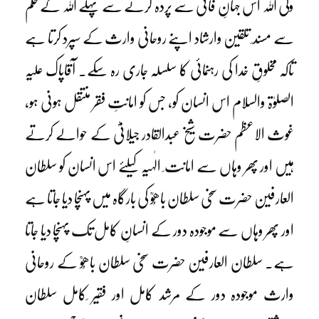
ولی اللہ اس جہانِ فانی سے پردہ کرنے سے پہلے اللہ کے حکم
سے مسند ِ تلقین وارشاد اپنے روحانی وارث کے سپرد کرتا ہے
تاکہ مخلوقِ خدا کی رہنمائی کا سلسلہ جاری رہ سکے۔ آقاپاک علیہ
الصلوٰۃ والسلام اس انسان کو، جس کو امانتِ فقر منتقل ہونی ہو،
غوث الاعظم حضرت شیخ عبدالقادر جیلانیؓ کے حوالے کرتے
ہیں اور پھر وہاں سے امانت ِ الٰہیہ کیلئے اس انسان کو سلطان
العارفین حضرت سخی سلطان باھُوؒ کی بارگاہ میں پہنچا دیا جاتا ہے
اور پھر وہاں سے موجودہ دور کے انسانِ کامل تک پہنچا دیا جاتا
ہے۔ سلطان العارفین حضرت سخی سلطان باھُوؒ کے روحانی
وارث موجودہ دور کے مرشد کامل اور فقیر ِکامل سلطان