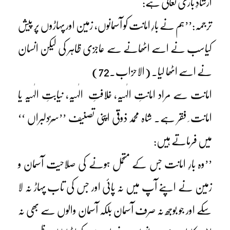
ارشادِ باری تعالیٰ ہے:
ترجمہ:’’ہم نے بارِ امانت کو آسمانوں، زمین اور پہاڑوں پر پیش
کیاسب نے اسے اٹھانے سے عاجزی ظاہر کی لیکن انسان
نے اسے اٹھا لیا۔ (الاحزاب۔72)
امانت سے مراد امانتِ الٰہیہ، خلافتِ الٰہیہ، نیابتِ الٰہیہ یا
امانت ِ فقر ہے۔ شاہ محمد ذوقیؒ اپنی تصنیف ’’سِرّدلبراں ‘‘
میں فرماتے ہیں:
’’وہ بارِ امانت جس کے متحمل ہونے کی صلاحیت آسمان و
زمین نے اپنے آپ میں نہ پائی اور جس کی تاب پہاڑ نہ لا
سکے اور جو بوجھ نہ صرف آسمان بلکہ آسمان والوں سے بھی نہ