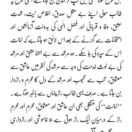
جس طرح سونا بھٹی میں تپ کر کندن بن جاتا ہے اسی طرح یہ
طالبِ مولیٰ اپنے بے مثل صدق، اخلاصِ نیت، شدتِ
عشق، وفا و قربانی اور فضلِ الٰہی کی بدولت آزمائشوں اور
امتحانات سے گزرنے کے بعد اس لائق ہو جاتا ہے کہ امانت
اس کے سپرد کی جا سکے۔ وہ مرشد سے بے انتہا عشق اور مرشد
کی بے لوث خدمت کی وجہ سے مرشد کی نظر میں عاشق سے
معشوق، محب سے محبوب اور مرشد کے دِل کا محرم و رازدار
بن جاتا ہے۔ صرف یہی طالب رازِ پنہاں سے باخبر ہوتا ہے۔
’’امانت‘‘ کی منتقلی بھی ان عاشق اور معشوق، محرم اور محرمِ
راز کے درمیان ایک راز ہوتی ہے جو خاموشی اور رازداری