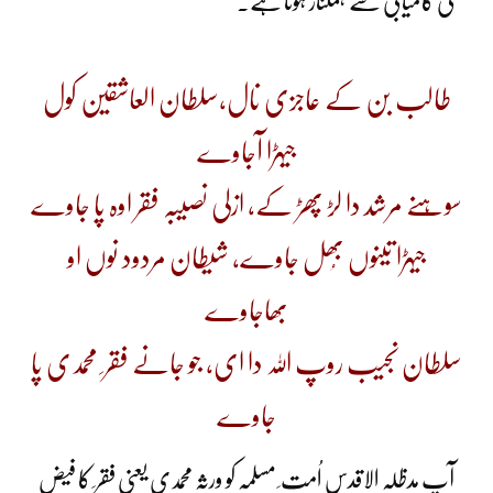
کی کامیابی سے ہمکنار ہوتا ہے۔
طالب بن کے عاجزی نال،سلطان العاشقین کول
جیہڑا آجاوے
سوہنے مرشد دا لڑ پھڑ کے، ازلی نصیبہ فقر اوہ پا جاوے
جیہڑا تینوں بُھل جاوے، شیطان مردود نوں او
بھاجاوے
سلطان نجیب روپ اللہ دا ای، جو جانے فقر ِ محمدی پا
جاوے
آپ مدظلہ الاقدس اُمت ِ مسلمہ کو ورثہ محمدی یعنی فقر ِ کا فیض