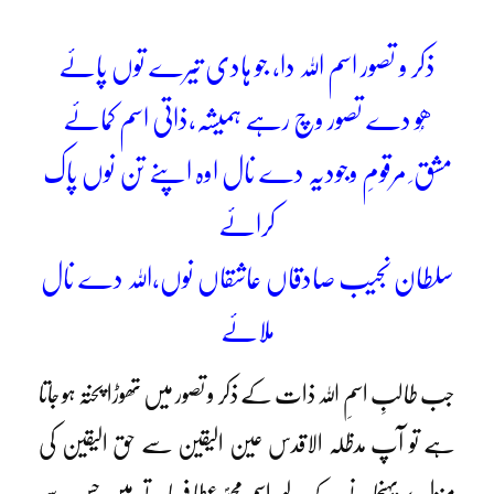
ذکر و تصور اسم اللہ دا، جو ہادی تیرے توں پائے
ھُو دے تصور وچ رہے ہمیشہ،ذاتی اسم کمائے
مشق ِ مرقومِ وجودیہ دے نال اوہ اپنے تن نوں پاک
کرائے
سلطان نجیب صادقاں عاشقاں نوں،اللہ دے نال
ملائے
جب طالبِ اسمِ اللہ ذات کے ذکر و تصور میں تھوڑا پختہ ہو جاتا
ہے تو آپ مدظلہ الاقدس عین الیقین سے حق الیقین کی
منزل پر پہنچانے کے لیے اسمِ محمدؐ عطا فرماتے ہیں جس سے