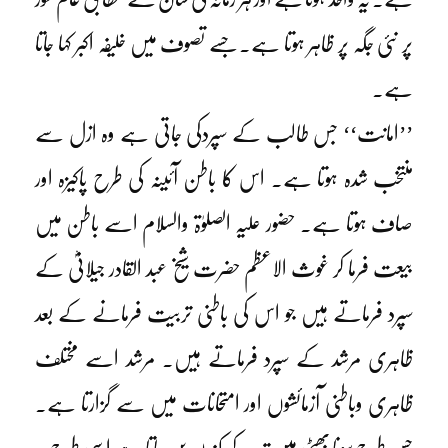
پر نئی جگہ پر ظاہر ہوتا ہے۔جسے تصوف میں خلیفہ اکبر کہا جاتا
ہے۔
’’امانت‘‘ جس طالب کے سپردکی جاتی ہے وہ ازل سے
منتخب شدہ ہوتا ہے۔ اس کا باطن آئینہ کی طرح پاکیزہ اور
صاف ہوتا ہے۔ حضور علیہ الصلوٰۃ والسلام اسے باطن میں
بیعت فرما کر غوث الاعظم حضرت شیخ عبد القادر جیلانیؓ کے
سپرد فرماتے ہیں جو اس کی باطنی تربیت فرمانے کے بعد
ظاہری مرشد کے سپرد فرماتے ہیں۔ مرشد اسے مختلف
ظاہری وباطنی آزمائشوں اور امتحانات میں سے گزارتا ہے۔