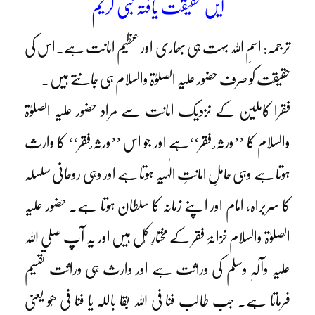
ایں حقیقت یافتہ نبیؐ کریم
ترجمہ: اسمِ اللہ بہت ہی بھاری اور عظیم امانت ہے۔اس کی
حقیقت کو صرف حضور علیہ الصلوٰۃ والسلام ہی جانتے ہیں۔
فقرا کاملین کے نزدیک امانت سے مراد حضور علیہ الصلوٰۃ
والسلام کا ’’ورثہ ٔ فقر‘‘ہے اور جو اس ’’ورثہ ٔفقر‘‘ کا وارث
ہوتا ہے وہی حاملِ امانتِ الٰہیہ ہوتا ہے اور وہی روحانی سلسلہ
کا سربراہ، امام اور اپنے زمانہ کا سلطان ہوتا ہے۔ حضور علیہ
الصلوٰۃ والسلام خزانۂ فقر کے مختارِ کُل ہیں اور یہ آپ صلی اللہ
علیہ وآلہٖ وسلم کی وراثت ہے اور وارث ہی وراثت تقسیم
فرماتا ہے۔ جب طالب فنا فی اللہ بقا باللہ یا فنا فی ھُو یعنی