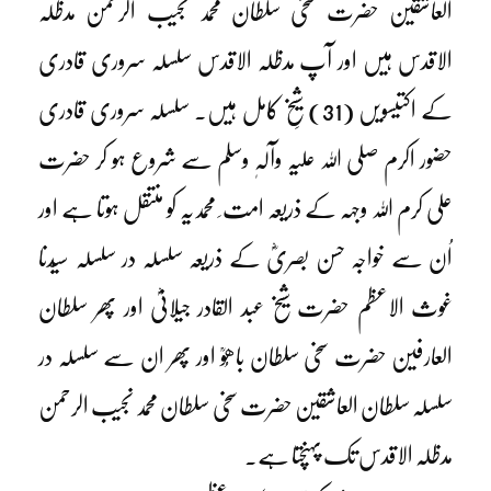
العاشقین حضرت سخی سلطان محمد نجیب الرحمن مدظلہ
الاقدس ہیں اور آپ مدظلہ الاقدس سلسلہ سروری قادری
کے اکتیسویں (31) شیخِ کامل ہیں۔ سلسلہ سروری قادری
حضور اکرم صلی اللہ علیہ وآلہٖ وسلم سے شروع ہو کر حضرت
علی کرم اللہ وجہہ کے ذریعہ امت ِ محمدیہ کو منتقل ہوتا ہے اور
اُن سے خواجہ حسن بصریؓ کے ذریعہ سلسلہ در سلسلہ سیّدنا
غوث الاعظم حضرت شیخ عبد القادر جیلانیؓ اور پھر سلطان
العارفین حضرت سخی سلطان باھُوؒ اور پھر ان سے سلسلہ در
سلسلہ سلطان العاشقین حضرت سخی سلطان محمد نجیب الرحمن
مدظلہ الاقدس تک پہنچتا ہے۔