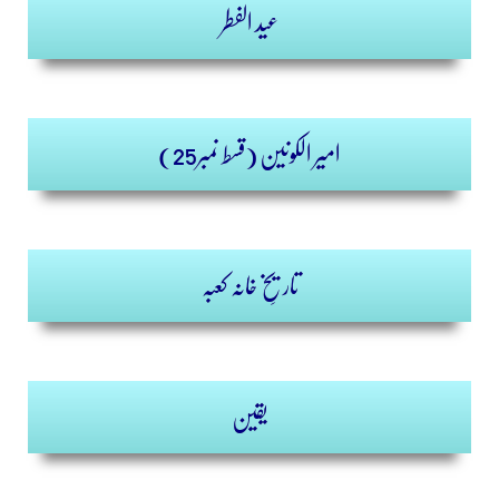
عید الفطر
امیر الکونین (قسط نمبر25)
تاریخِ خانہ کعبہ
یقین