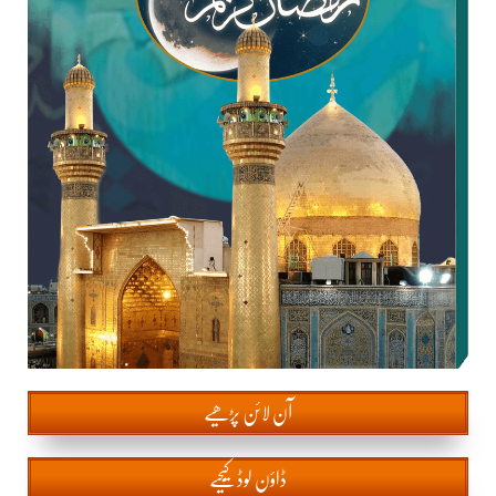
آن
لائن پڑھیے
ڈاؤن لوڈ کیجیے