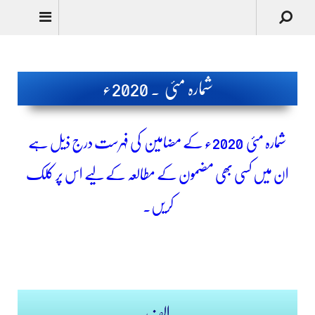
Urdu
شمارہ مئی ۔ 2020ء
شمارہ مئی
2020ء کے مضامین کی فہرست درج ذیل ہے
ان میں کسی بھی مضمون کے مطالعہ کے لیے اس پر کلک
کریں۔
الف