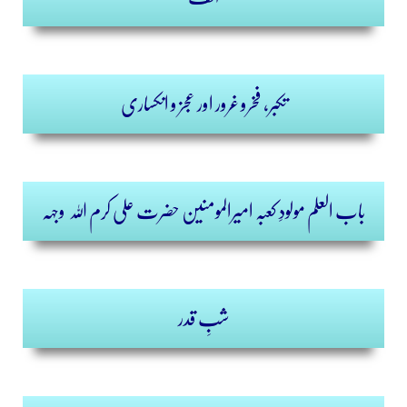
تکبر، فخرو غرور اور عجز و انکساری
باب العلم مولودِ کعبہ امیرالمومنین حضرت علی کرم اللہ وجہہ
شبِ قدر