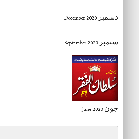
27-28
29-30
31-32
دسمبر December 2020
33-34
35-36
37-38
39-40
ستمبر September 2020
41-42
43-44
45-46
47-48
49-50
51-52
53-54
End
جون June 2020