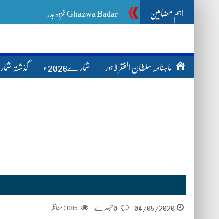
اہم مضامین
Ghazwa Badar غزوہ بدر
ماہنامہ سلطان الفقر لاہور
شمارے2026ء
گذشتہ شم
مئی May 2020
مناظر
3085
0 تبصرے
04/05/2020