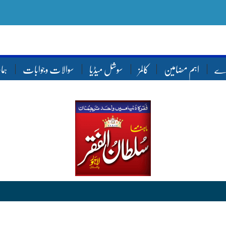
ارے
اہم مضامین
کالمز
سوشل میڈیا
سوالات وجوابات
ہما