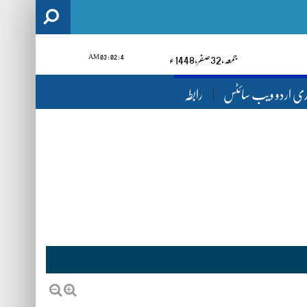
4 : 02 : 03 AM
1448ء
صفر‬,
23
جمعہ‬‮,
ری اردو ویب سائٹس
رابطہ