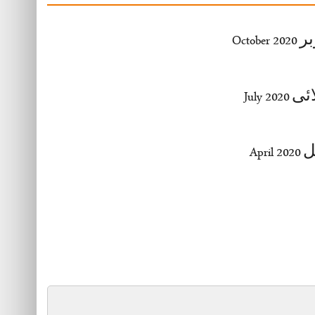
اکتوبر O
جولائی J
اپریل 