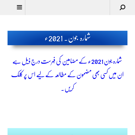
Urdu
شمارہ جون۔ 2021ء
شمارہ جون
2021ء کے مضامین کی فہرست درج ذیل ہے
ان میں کسی بھی مضمون کے مطالعہ کے لیے اس پر کلک
کریں۔