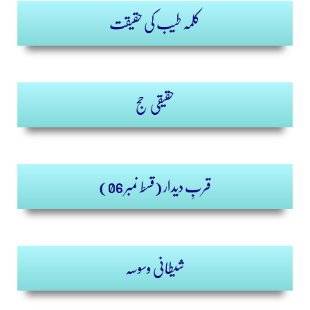
کلمہ طیب کی حقیقت
حقیقی حج
)
قسط نمبر 06
قربِ دیدار (
شیطانی وسوسہ