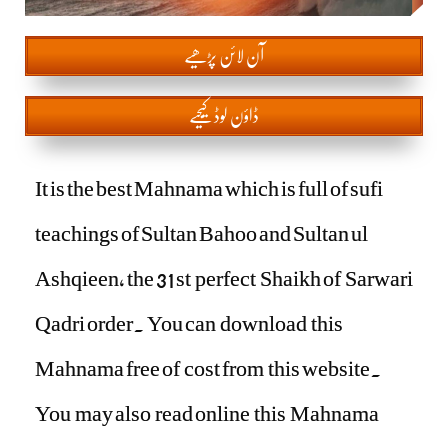
آن
لائن پڑھیے
ڈاؤن لوڈ کیجیے
It is the best Mahnama which is full of sufi
teachings of Sultan Bahoo and Sultan ul
Ashqieen, the 31 st perfect Shaikh of Sarwari
Qadri order. You can download this
Mahnama free of cost from this website.
You may also read online this Mahnama