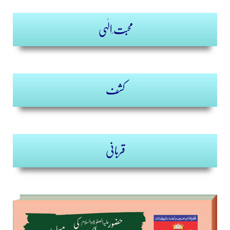
محبت ِالٰہی
کشف
قربانی