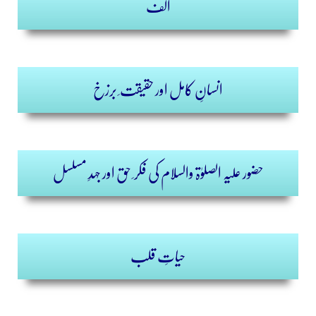
الف
انسانِ کامل اور حقیقت ِ برزخ
حضور علیہ الصلوٰۃ والسلام کی فکر ِ حق اور جہدِ مسلسل
حیاتِ قلب