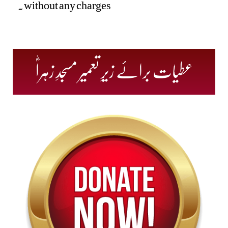
without any charges.
عطیات برائے زیرِ تعمیر مسجدِ زہراؓ