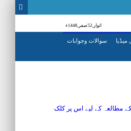
1448ء
صفر‬,
25
اتوار‬‮,
میڈیا
سوالات وجوابات
2021العہ کے لیے اس پر کلک