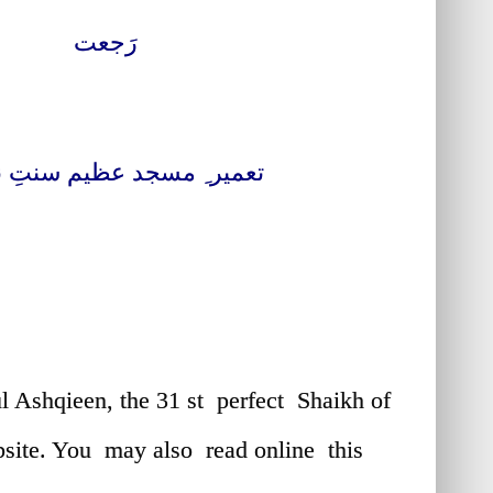
رَجعت
تعمیر ِ مسجد عظیم سنتِ ن
آن
لائن پڑھیے
 ul Ashqieen, the 31 st perfect Shaikh of
bsite. You may also read online this