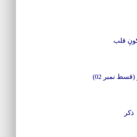
نِ قلب
)
قسط نمبر 02
ر
ذکر