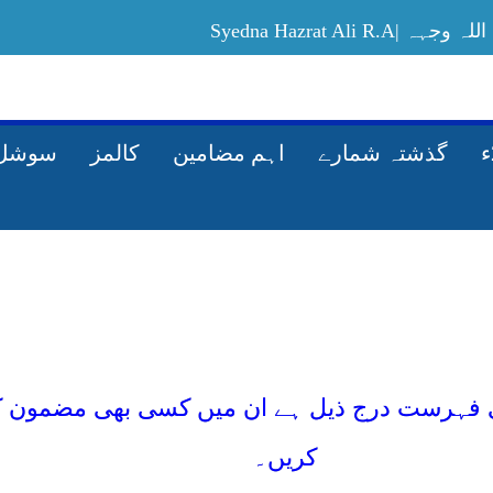
علی کرم اللہ وجہہ
اللہ کی راہ میں مال خرچ کرنے کے فضائل–Al
گذشتہ شمارے
اہم مضامین
کالمز
سوشل 
شمارہ فروری۔ 2021ء
فہرست درج ذیل ہے ان میں کسی بھی مضمون کے مط
کریں۔