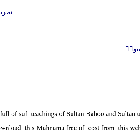
تحری
بویؐ
ڈاؤن
full of sufi teachings of Sultan Bahoo and Sultan
ownload this Mahnama free of cost from this we