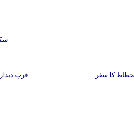
سکو
نحطاط کا سفر
قربِ دیدا (