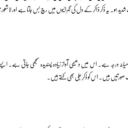
 ہو۔ یہ ذکر ذاکر کے دل کی گہرائیوں میں رچ بس جاتا ہے اور لاشعوری طور
کر کا درمیانہ درجہ ہے۔ اس میں دھیمی آواز زیادہ پسندیدہ سمجھی جاتی ہے۔ 
لف صورتیں ہیں۔ اس کو ذکرِ جلی بھی کہتے ہیں۔