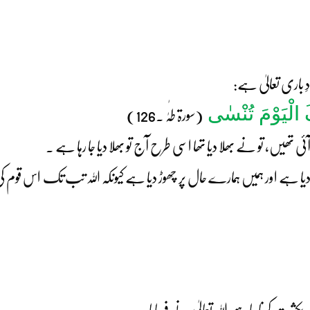
دِ باری تعالیٰ ہے:
ِکَ الْیَوْمَ تُنْسٰی
(سورۃ طٰہٰ ۔126)
تھیں، تو نے بھلا دیا تھا اسی طرح آج تو بھلا دیا جا رہا ہے ۔
 دیا ہے اور ہمیں ہمارے حال پر چھوڑ دیا ہے کیونکہ اللہ تب تک اس قوم
بکثرت کرنا چاہیے اللہ تعالیٰ نے فرمایا: