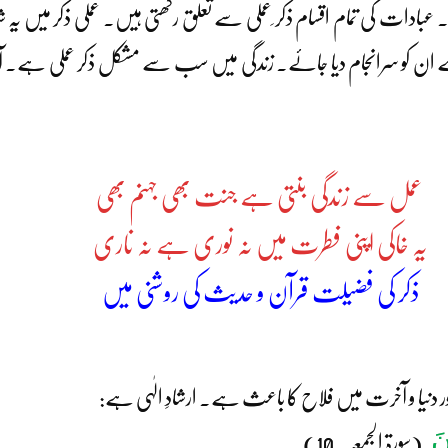
ہے۔ عبادات کی تمام اقسام ذکر ِعملی سے تعلق رکھتی ہیں۔ عملی ذکر میں
گیا ہے ان کو سرانجام دیا جائے۔ زندگی میں سب سے مشکل ذکر عملی ہ
عمل سے زندگی بنتی ہے جنت بھی جہنم بھی
یہ خاکی اپنی فطرت میں نہ نوری ہے نہ ناری
ذکر کی فضیلت قرآن و حدیث کی روشنی میں
ور دنیا و آخرت میں فلاح کا باعث ہے۔ ارشادِ الٰہی ہے:
ْنَ
(سورۃ الجمعہ ۔10)