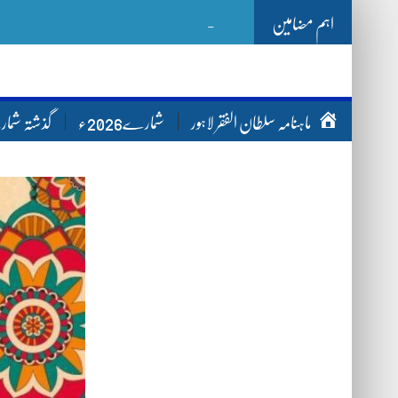
اہم مضامین
-
Ghazwa B
ماہنامہ سلطان الفقر لاہور
شمارے2026ء
گذشتہ شم