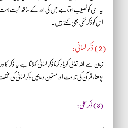
یہ اسی کو نصیب ہوتا ہے جس کی اللہ کے ساتھ محبت بہت شدید
اس کو ذکر ِخفی بھی کہتے ہیں۔
(2) ذکرِ لسانی:
زبان سے اللہ تعالیٰ کو یاد کرنا ذکرِ لسانی کہلاتا ہے یہ ذ
پڑھنا، قرآن کی تلاوت اور مسنون دعائیں ذکر ِلسانی کی مخت
(3) ذکر ِعملی :