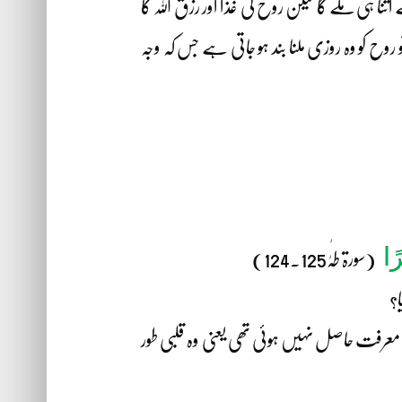
ا ہی ملے گا لیکن روح کی غذا اور رزق اللہ کا
ح کو وہ روزی ملنا بند ہو جاتی ہے جس کہ وجہ
رًا
(سورۃ طٰہٰ125۔124)
ا؟
 معرفت حاصل نہیں ہوئی تھی یعنی وہ قلبی طور