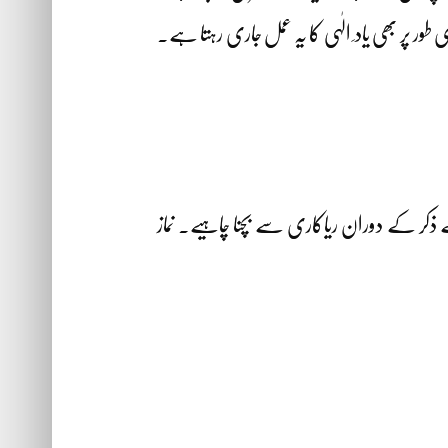
 پر بھی یاد ِ الٰہی کا یہ عمل جاری رہتا ہے۔
ایسے ذکر کے دوران ریاکاری سے بچنا چاہیے۔ نماز