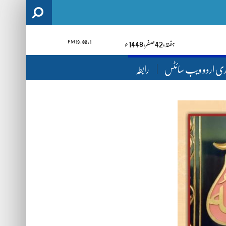
1 : 00 : 21 PM
ہفتہ‬‮,
24
صفر‬,
1448ء
ری اردو ویب سائٹس
رابطہ