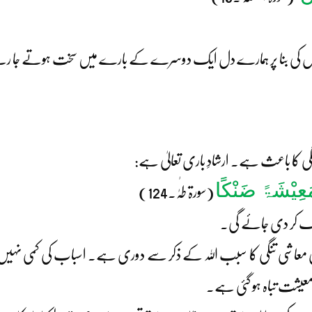
 جس کی بنا پر ہمارے دل ایک دوسرے کے بارے میں سخت ہوتے جا ر
 تنگی کا باعث ہے۔ ارشادِ باری تعالیٰ ہے:
َعِیْشَۃً ضَنْکًا
(سورۃ طٰہٰ۔124)
نگ کر دی جائے گی۔
وں کی معاشی تنگی کا سبب اللہ کے ذکر سے دوری ہے۔ اسباب کی کمی نہ
عیشت تباہ ہو گئی ہے۔