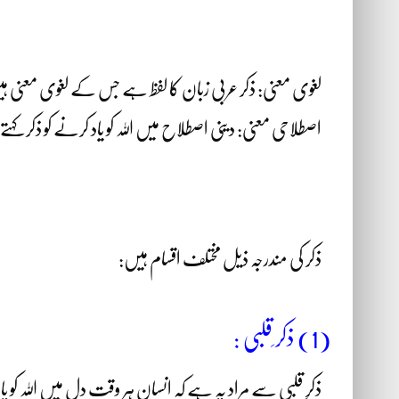
لغوی معنی: ذکر عربی زبان کا لفظ ہے جس کے لغوی معنی ہیں بھولی 
اصطلاحی معنی: دینی اصطلاح میں اللہ کو یاد کرنے کو ذکر کہت
ذکر کی مندرجہ ذیل مختلف اقسام ہیں:
(1) ذکر ِقلبی :
ذکرِ قلبی سے مراد یہ ہے کہ انسان ہر وقت دل میں اللہ کو ی