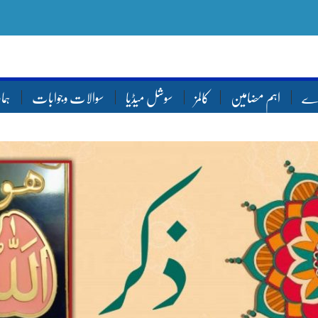
ارے
اہم مضامین
کالمز
سوشل میڈیا
سوالات وجوابات
ہما