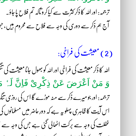
ترجمہ: اور اللہ کا ذکر کثرت سے کیا کرو تاکہ تم فلاح پا جاؤ۔
آج ہم ذکر سے دوری کی وجہ سے فلاح سے محروم ہیں،
(2) معیشت کی فراخی:
اللہ کا ذکر معیشت کی فراخی اور اللہ کو بھول جانا معیشت کی
وَ مَنْ اَعْرَضَ عَنْ ذِکْرِیْ فَاِنَّ لَہٗ م
ترجمہ: اور جو میرے ذکر سے منہ موڑے گا اس کی روزی ت
اس آیت کا ظاہری پہلو یہ ہے کہ دورِ حاضر میں مسلمان
غفلت کی وجہ سے برکت اٹھا لی گئی ہے جس کی وجہ سے م