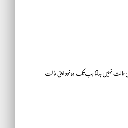
 کی حالت نہیں بدلتا جب تک وہ خود اپنی حالت