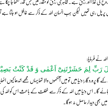
ح کی غذا اور رزق ہے۔ ظاہری رزق تو مقدر میں جس قدر لکھا جا چکا ہے اتن
 پر پل رہی تھیں لیکن جب انسان اللہ کے ذکر سے غافل ہو جاتا ہے تو رو
لہ نے فرمایا:
َ رَبِّ لِمَ حَشَرْتَنِیْٓ اَعْمٰی وَ قَدْ کَنْتُ بَصِیْ
پروردگار! دنیا میں تو مَیں آنکھوں والا تھا یہاں مجھے اندھا کیوں اٹھای
ایا جائے گا۔ اس دنیا میں اللہ کے ذکر سے غفلت کے باعث اس کو اللہ کی
 میں بھی دیدار حاصل نہ ہوگا۔