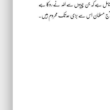
 یہ شامل ہے کہ جن چیزوں سے اللہ نے روکا ہے
ے۔ آج مسلمان اس سے بڑی حد تک محروم ہیں۔