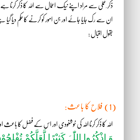
ذکر ِعملی سے مراد اپنے نیک اعمال سے اللہ کا ذکر کرنا 
ان سے رک جایا جائے اور جن امور کو کرنے کا حکم دیا 
بقول اقبال :
(1) فلاح کا باعث:
اللہ کا ذکر کرنا اللہ کی خوشنودی اور اس کے فضل کا باعث ا
وَ اذْکُرُوا اللّٰہَ کَثیْرًا لَّعَلَّکُمْ تُفْلِحُو