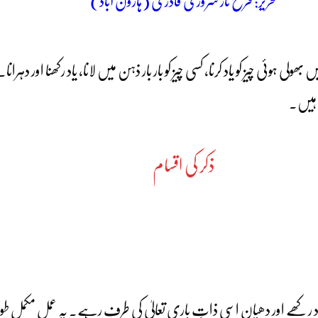
تحریر: فرح ناز سروری قادری (ہارون آباد)
ہوئی چیز کو یاد کرنا، کسی چیز کو بار بار ذہن میں لانا، یاد رکھنا اور دہرانا۔
ے ہیں۔
ذکر کی اقسام
اد رکھے اور دھیان اسی ذاتِ باری تعالیٰ کی طرف رہے۔ یہ عمل مکمل طور پ