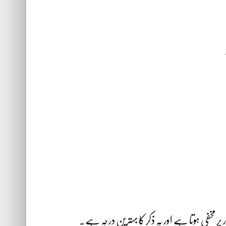
ر مخفی ہوتا ہے اور یہ ذکر کا بہترین درجہ ہے۔