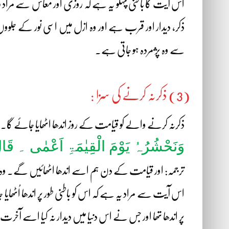
اس آیت کا باطنی پہلو یہ ہے کہ روزی اور معاش سے مراد رو
ذکر، دیدار اور قرب ہے اور وہ ازل میں اسی نور کے جلووں
سے وہ پژمردہ ہو جاتی ہے۔
(3) ذکرنہ کرنے کی سزا :
ذکرنہ کرنے والے کو قیامت کے روز اندھا اٹھایا جائے گا۔ ال
وَنَحْشُرُہُ یَوْمَ الْقِیٰمَۃِ اَعْمٰی ۔ قَال
ترجمہ: اور قیامت کے دن ہم اسے اندھا اٹھائیں گے۔ وہ کہے گا 
اس آیت سے مراد یہ ہے کہ اس کو باطنی طور پر اندھا اُٹھ
پر اندھا تھا اور جس نے اس دنیا میں دیدار نہ کیا اسے آخرت