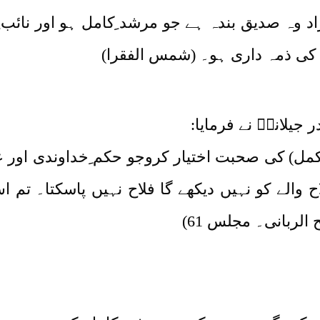
اد وہ صدیق بندہ ہے جو مرشد ِکامل ہو اور نائب ِ
 کی ذمہ داری ہو۔ (شمس الفقرا)
جیلانیؓ نے فرمایا:
ل) کی صحبت اختیار کروجو حکم ِخداوندی اور علم 
ح والے کو نہیں دیکھے گا فلاح نہیں پاسکتا۔ ت
لربانی۔ مجلس 61)