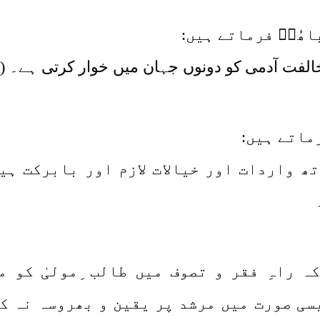
ھُوؒ فرماتے ہیں:
لفت آدمی کو دونوں جہان میں خوار کرتی ہے۔ ( کل
رماتے ہیں:
ھ واردات اور خیالات لازم اور بابرکت ہیں
 راہِ فقر و تصوف میں طالب ِمولیٰ کو م
سی صورت میں مرشد پر یقین و بھروسہ نہ ک