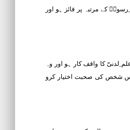
رسولؐ کے مرتبہ پر فائز ہو اور
ِلدنیّ کا واقف کار ہو اور وہ
م اس شخص کی صحبت اختیار کرو