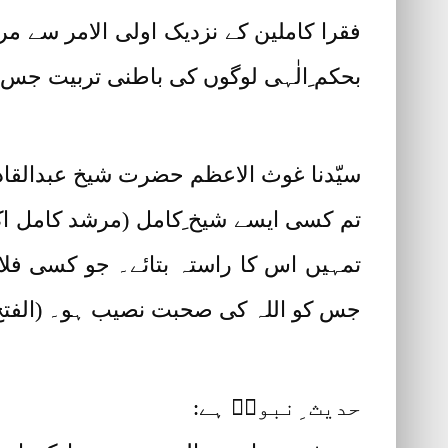
فقرا کاملین کے نزدیک اولی الامر سے مر
بحکم ِالٰہی لوگوں کی باطنی تربیت جس
سیّدنا غوث الاعظم حضرت شیخ عبدالقادر 
تم کسی ایسے شیخ ِکامل (مرشد کامل اکم
تمہیں اس کا راستہ بتائے۔ جو کسی فلا
جس کو اللہ کی صحبت نصیب ہو۔ (الفتح ا
حدیث ِنبویؐ ہے: