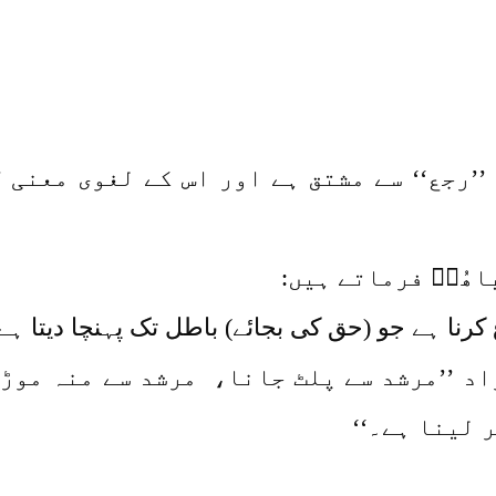
 ’’رجع‘‘ سے مشتق ہے اور اس کے لغوی معنی 
ھُوؒ فرماتے ہیں:
ا ہے جو (حق کی بجائے) باطل تک پہنچا دیتا ہے۔
مراد ’’مرشد سے پلٹ جانا، مرشد سے منہ موڑ
ر لینا ہے۔‘‘