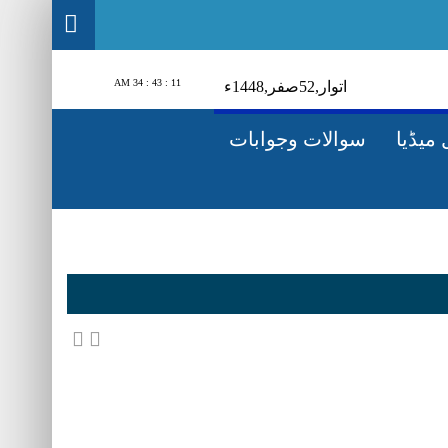
11 : 43 : 35 AM
اتوار‬‮,
25
صفر‬,
1448ء
میڈیا
سوالات وجوابات