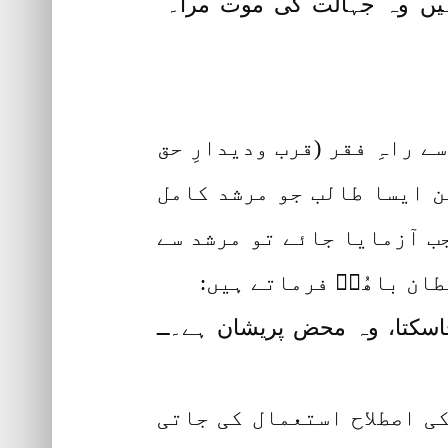
یں وہ جہالت کی موت مرا۔
ے راہِ فقر (قرب ودیدارِ حق
کن ایسا طالب جو مرشد کامل
 آزمایا جائے تو مرشد سے
ان باھُوؒ فرماتے ہیں:
 جاسکتا، وہ محض پریشان ہے۔ــ
کی اصطلاح استعمال کی جاتی