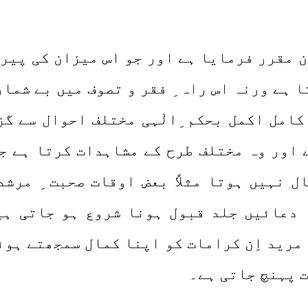
 مقرر فرمایا ہے اور جو اس میزان کی پیر
 ہے ورنہ اس راہ ِ فقر و تصوف میں بے شما
د کامل اکمل بحکم ِالٰہی مختلف احوال سے گ
 اور وہ مختلف طرح کے مشاہدات کرتا ہے جو
ل نہیں ہوتا مثلاً بعض اوقات صحبت ِ مرشد
 دعائیں جلد قبول ہونا شروع ہو جاتی ہی
مرید اِن کرامات کو اپنا کمال سمجھتے ہوئے
ت پہنچ جاتی ہے۔