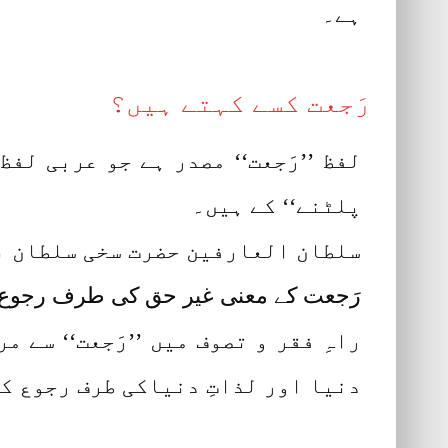
ہے۔
رَجعت کسے کہتے ہیں؟
لفظ ’’رَجعت‘‘ مصدر ہے جو عربی لفظ
پلٹنے‘‘ کے ہیں۔
سلطان العارفین حضرت سخی سلطان با
رَجعت کے معنی غیر حق کی طرف رجوع کرن
راہِ فقر و تصوف میں ’’رَجعت‘‘ سے 
دنیا اور لذاتِ دنیاکی طرف رجوع ک