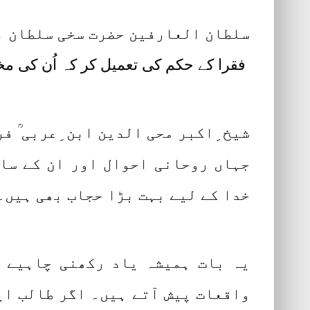
سلطان العارفین حضرت سخی سلطان با
فقرا کے حکم کی تعمیل کر کہ اُن کی مخا
شیخ ِاکبر محی الدین ابن ِعربی ؒ ف
جہاں روحانی احوال اور ان کے سات
خدا کے لیے بہت بڑا حجاب بھی ہیں۔
یہ بات ہمیشہ یاد رکھنی چاہیے کہ
واقعات پیش آتے ہیں۔ اگر طالب ای