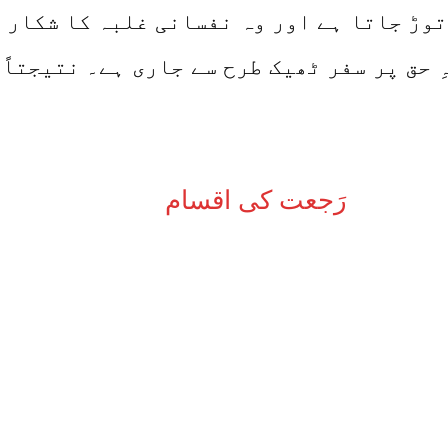
توڑ جاتا ہے اور وہ نفسانی غلبہ کا شکار 
ِ حق پر سفر ٹھیک طرح سے جاری ہے۔ نتیجتاً
رَجعت کی اقسام