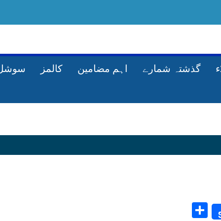
گذشتہ شمارے
اہم مضامین
کالمز
سوشل 
Share