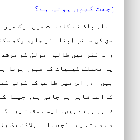
رَجعت کیوں ہوتی ہے؟
اللہ پاک نے کائنات میں ایک میزان
حق کی جانب اپنا سفر جاری رکھ سکتا
راہِ فقر میں طالب ِ مولیٰ کو مرش
پر مختلف کیفیات کا ظہور ہوتا ہے
ہیں اور اس میں طالب کا کوئی کما
کرامت ظاہر ہو جاتی ہے، جیسا کہ
ظاہر ہوتے ہیں۔ ایسے مقام پر اگر 
دے دے تو پھر رَجعت اور ہلاکت تک با