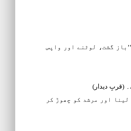
’’باز گشت، لوٹنے اور واپس
 (قربِ دیدار)
 لینا اور مرشد کو چھوڑ کر