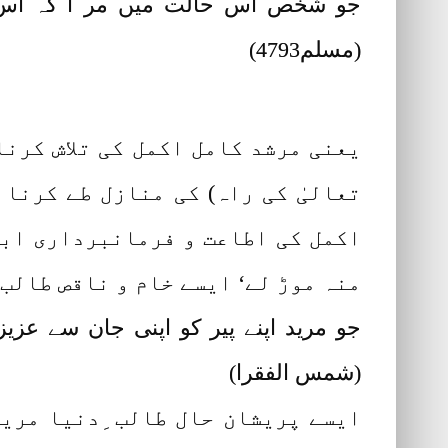
جو شخص اس حالت میں مر ا کہ اس 
(مسلم4793)
یعنی مرشد کامل اکمل کی تلاش کرنا 
تعالیٰ کی راہ) کی منازل طے کرنا 
اکمل کی اطاعت و فرمانبرداری ابت
منہ موڑ لے‘ ایسے خام و ناقص طالب
جو مرید اپنے پیر کو اپنی جان سے عزیز
(شمس الفقرا)
ایسے پریشان حال طالب ِدنیا مرید 