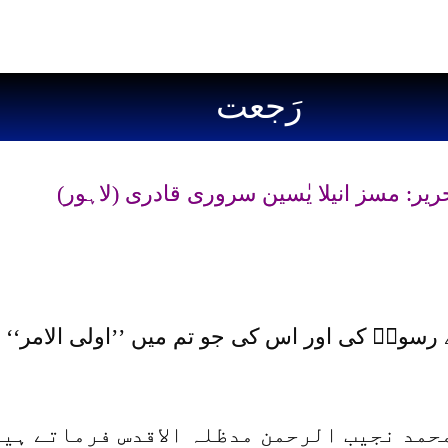
رَجعت
ریر: مسز انیلا یٰسین سروری قادری (لاہور)
ے رسولؐ کی اور اس کی جو تم میں ’’اولی الامر‘‘ ہ
مد نجیب الرحمن مدظلہ الاقدس فرماتے ہیں