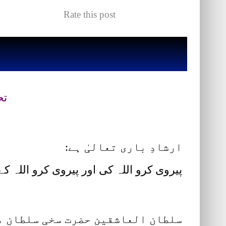
Rate this post
تح
ارشادِ باری تعالیٰ ہے:
پیروی کرو اللہ کی اور پیروی کرو اللہ ک
سلطان العاشقین حضرت سخی سلطان مح