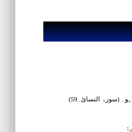
و۔ (سورۃ النسائ۔59)
: