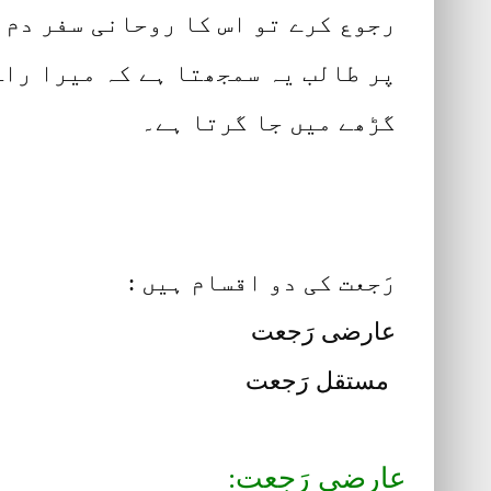
رجوع کرے تو اس کا روحانی سفر دم 
پر طالب یہ سمجھتا ہے کہ میرا راہ
گڑھے میں جا گرتا ہے۔
رَجعت کی دو اقسام ہیں :
عارضی رَجعت
مستقل رَجعت
عارضی رَجعت: