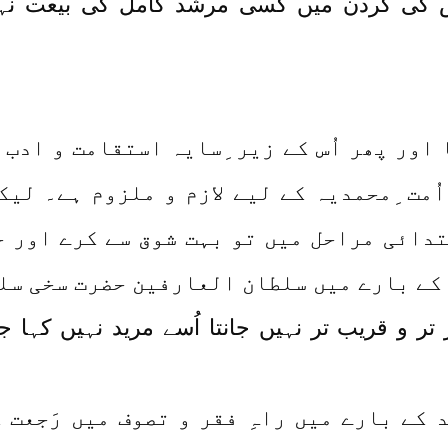
کی گردن میں کسی مرشد کامل کی بیعت نہ
اور پھر اُس کے زیر ِسایہ استقامت و ادب س
اُمت ِمحمدیہ کے لیے لازم و ملزوم ہے۔ لی
دائی مراحل میں تو بہت شوق سے کرے اور جب
 کے بارے میں سلطان العارفین حضرت سخی سلط
 تر و قریب تر نہیں جانتا اُسے مرید نہیں کہا
کے بارے میں راہِ فقر و تصوف میں رَجعت 