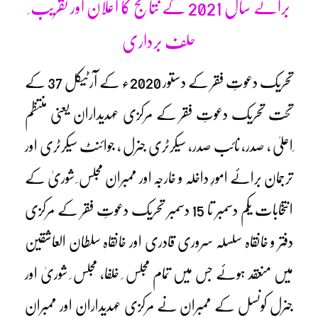
برائے سال 2021 کے نتائج کا اعلان اور تقریب ِ
حلف برداری
تحریک دعوتِ فقر کے دستور 2020ء کے آرٹیکل 37 کے
تحت تحریک دعوتِ فقر کے مرکزی عہدیداران یعنی منتظم
ِاعلیٰ ، صدر، نائب صدر، سیکرٹری جنرل ، جوائنٹ سیکرٹری اور
ترجمان برائے امورِ داخلہ و خارجہ اور ممبران مجلس ِ شوریٰ کے
انتخابات یکم دسمبر تا 15 دسمبر تحریک دعوتِ فقر کے مرکزی
دفتر و خانقاہ سلسلہ سروری قادری اور خانقاہ سلطان العاشقین
میں منعقد ہوئے جس میں تمام مجلس ِ خلفا، مجلس ِ شوریٰ اور
جنرل کونسل کے ممبران نے مرکزی عہدیداران اور ممبران