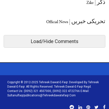
ذکر | Zikr
تحریکی خبریں | Official News
Load/Hide Comments
Copyright © 2012-2025 Tehreek Dawat-E-Faqr. Developed By Tehreek
Dawat-E-Faqr. All Rights Reserved. Tehreek Dawat-E-Faqr Regd.
Contact Us: (0092) 321 4507000, (0092) 322 4722766 E-Mail:
Sultanulfaqrpublications@tehreekdawatefaqr.com