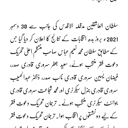
سلطان العاشقین مدظلہ الاقدس کی جانب سے 30 دسمبر
2021ء بروز بدھ انتخابات کے نتائج کا اعلان کر دیا گیا جس
کے مطابق سلطان محمد نعیم عباس صاحب منتظم ِاعلیٰ تحریک
دعوت فقر منتخب ہوئے، سعید جعفر سروری قادری صدر،
فیضان یٰسین سروری قادری نائب صدر، ڈاکٹر عبدالحسیب
سروری قادری جنرل سیکرٹری اور محمد شجاعت سروری قادری
جوائنٹ سیکرٹری منتخب ہوئے۔ ترجمان تحریک دعوتِ فقر
کے لیے دو نشستوں پر انتخاب ہوا۔ ترجمان تحریک دعوتِ فقر