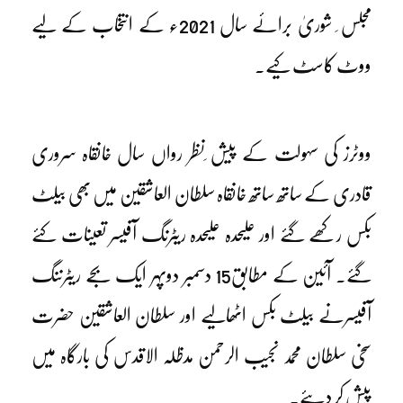
مجلس ِ شوریٰ برائے سال 2021ء کے انتخاب کے لیے
ووٹ کاسٹ کیے۔
ووٹرز کی سہولت کے پیش ِنظر رواں سال خانقاہ سروری
قادری کے ساتھ ساتھ خانقاہ سلطان العاشقین میں بھی بیلٹ
بکس رکھے گئے اور علیحدہ علیحدہ ریٹرنگ آفیسر تعینات کئے
گئے۔ آئین کے مطابق15 دسمبر دوپہر ایک بجے ریٹرننگ
آفیسرنے بیلٹ بکس اٹھالیے اور سلطان العاشقین حضرت
سخی سلطان محمد نجیب الرحمن مدظلہ الاقدس کی بارگاہ میں
پیش کر دیئے۔