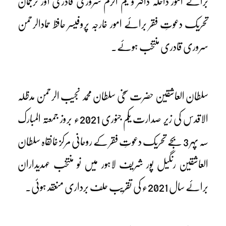
برائے امور داخلہ ڈاکٹر وسیم اکرم سروری قادری اور ترجمان
تحریک دعوتِ فقر برائے امور خارجہ پروفیسر حافظ حمادالرحمن
سروری قادری منتخب ہوئے۔
سلطان العاشقین حضرت سخی سلطان محمد نجیب الرحمن مدظلہ
الاقدس کی زیر صدارت یکم جنوری 2021ء بروز جمعتہ المبارک
سہ پہر 3 بجے تحریک دعوتِ فقر کے روحانی مرکز خانقاہ سلطان
العاشقین رنگیل پور شریف لاہور میں نو منتخب عہدیداران
برائے سال 2021ء کی تقریب حلف برداری منعقد ہوئی۔