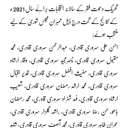
تحریک دعوت فقر کے سالانہ انتخابات برائے سال 2021ء
کے نتائج کے تحت درج ذیل ممبران مجلس شوریٰ کے لیے
منتخب ہوئے:
احسن علی سروری قادری، عبدالرحمن سروری قادری، محمد
مقبول سروری قادری، ناصرمجید سروری قادری، وقار ارشاد
سروری قادری، مغیث افضل سروری قادری، قدیر اقبال
سروری قادری، محمد ارشد رمضان سروری قادری، شعیب
ارشاد سروری قادری، فہد شہزاد سروری قادری، محمد رمضان
باھو، حسن رضا سروری قادری، راشد گلزار سروری قادری،
عمران طاہر سروری قادری، محمد آصف سروری قادری، شاہد