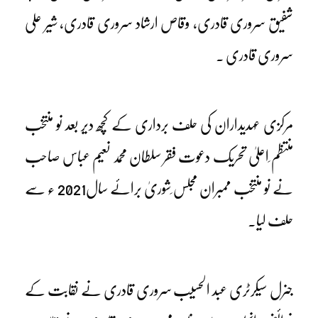
شفیق سروری قادری، وقاص ارشاد سروری قادری، شیر علی
سروری قادری ۔
مرکزی عہدیداران کی حلف برداری کے کچھ دیر بعد نو منتخب
منتظم ِاعلیٰ تحریک دعوت فقر سلطان محمد نعیم عباس صاحب
نے نو منتخب ممبران مجلس ِشوریٰ برائے سال2021 ء سے
حلف لیا۔
جنرل سیکرٹری عبد الحسیب سروری قادری نے نقابت کے