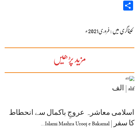
Share
کیٹاگری میں :
فروری2021ء
مزید پڑھیں
alif | الف
اسلامی معاشرہ عروجِ باکمال سے انحطاط
کا سفر | Islami Mashra Urooj e Bakamal…