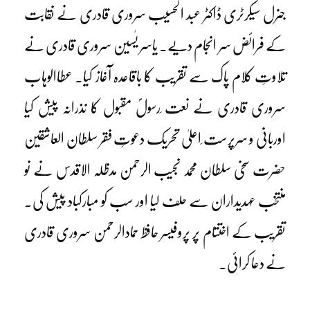
جنرل سیکرٹری ڈاکٹر عبد الحسیب سروری قادری نے نقابت
کے فرائض سر انجام دیے۔ یاسر یٰسین سروری قادری نے
تلاوتِ کلام پاک سے تقریب کا باقاعدہ آغاز کیا۔ عطاالوہاب
سروری قادری نے نعت ِرسولؐ مقبول کا نذرانہ پیش کیا
اوربانی و سرپرست ِاعلیٰ تحریک دعوتِ فقر سلطان العاشقین
حضرت سخی سلطان محمد نجیب الرحمن مدظلہ الاقدس نے نو
منتخب عہدیداران سے حلف لیا اور سب کو مبارکباد پیش کی۔
تقریب کے اختتام پر پروفیسر حافظ حمادالرحمن سروری قادری
نے دعا کرائی۔