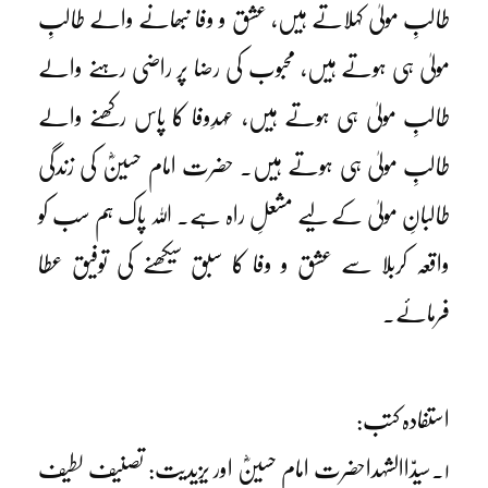
طالبِ مولیٰ کہلاتے ہیں، عشق و وفا نبھانے والے طالبِ
مولیٰ ہی ہوتے ہیں، محبوب کی رضا پر راضی رہنے والے
طالبِ مولیٰ ہی ہوتے ہیں، عہدِوفا کا پاس رکھنے والے
طالبِ مولیٰ ہی ہوتے ہیں۔ حضرت امام حسینؓ کی زندگی
طالبانِ مولیٰ کے لیے مشعلِ راہ ہے۔ اللہ پاک ہم سب کو
واقعہ کربلا سے عشق و وفا کا سبق سیکھنے کی توفیق عطا
فرمائے۔
استفادہ کتب:
۱۔سیدّاالشہداحضرت امام حسینؓ اور یزیدیت: تصنیف لطیف