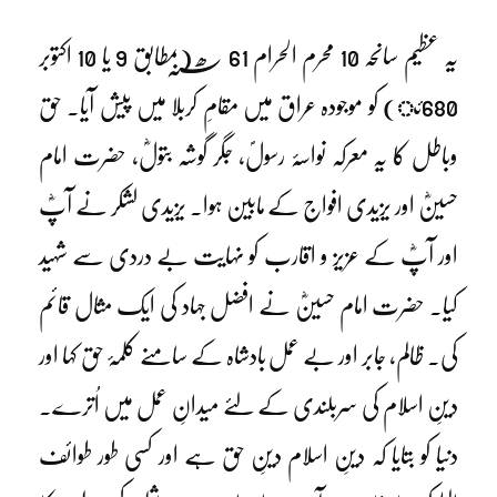
یہ عظیم سانحہ 10 محرم الحرام 61 ؁ ھ (بمطابق 9 یا 10 اکتوبر
680ئ) کو موجودہ عراق میں مقامِ کربلا میں پیش آیا۔ حق
وباطل کا یہ معرکہ نواسۂ رسولؐ، جگر گوشہ بتولؓ، حضرت امام
حسینؓ اور یزیدی افواج کے مابین ہوا۔ یزیدی لشکر نے آپؓ
اور آپؓ کے عزیز و اقارب کو نہایت بے دردی سے شہید
کیا۔ حضرت امام حسینؓ نے افضل جہاد کی ایک مثال قائم
کی۔ ظالم، جابر اور بے عمل بادشاہ کے سامنے کلمۂ حق کہا اور
دینِ اسلام کی سربلندی کے لئے میدانِ عمل میں اُترے۔
دنیا کو بتایا کہ دینِ اسلام دینِ حق ہے اور کسی طور طوائف