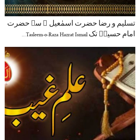
تسلیم و رضا حضرت اسمٰعیل ؑ سے حضرت
امام حسینؓ تک Tasleem-o-Raza Hazrat Ismail…