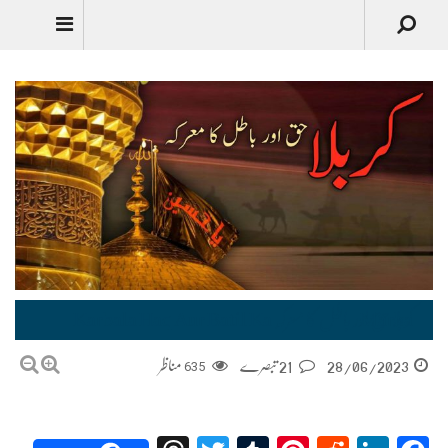
کربلا حق اور باطل کا معرکہ Karbala Haq Aur Batil Ka Marka
28/06/2023
21 تبصرے
635
مناظر