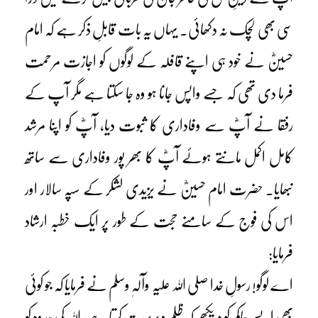
سی بھی لچک نہ دکھائی۔ یہاں یہ بات قابلِ ذکر ہے کہ امام
حسینؓ نے خود ہی اپنے قافلہ کے لوگوں کو اجازت مرحمت
فرما دی تھی کہ جسے واپس جانا ہو وہ جا سکتا ہے مگر آپ کے
رفقا نے آپؓ سے وفاداری کا ثبوت دیا، آپؓ کو اپنا مرشد
کامل اکمل مانتے ہوئے آپؓ کا بھر پور وفاداری سے ساتھ
نبھایا۔ حضرت امام حسینؓ نے یزیدی لشکر کے سپہ سالار اور
اس کی فوج کے سامنے حجت کے طور پر ایک خطبہ ارشاد
فرمایا:
اے لوگو! رسولِ خدا صلی اللہ علیہ وآلہٖ وسلم نے فرمایا کہ جو کوئی
بھی ایسے حاکم کو دیکھے کہ ظلم و بربریت کرتا ہے، اللہ کی حدود کو