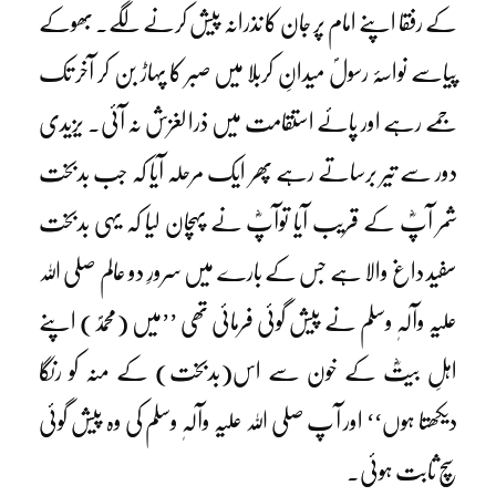
کے رفقا اپنے امام پر جان کا نذرانہ پیش کرنے لگے۔ بھوکے
پیاسے نواسۂ رسولؐ میدانِ کربلا میں صبر کا پہاڑ بن کر آخر تک
جمے رہے اور پائے استقامت میں ذرا لغزش نہ آئی۔ یزیدی
دور سے تیر برساتے رہے پھر ایک مرحلہ آیا کہ جب بدبخت
شمر آپؓ کے قریب آیا توآپؓ نے پہچان لیا کہ یہی بدبخت
سفید داغ والا ہے جس کے بارے میں سرورِ دو عالم صلی اللہ
علیہ وآلہٖ وسلم نے پیش گوئی فرمائی تھی ’’میں (محمدؐ) اپنے
اہلِ بیتؓ کے خون سے اس(بدبخت) کے منہ کو رنگا
دیکھتا ہوں‘‘ اور آپ صلی اللہ علیہ وآلہٖ وسلم کی وہ پیش گوئی
سچ ثابت ہوئی۔