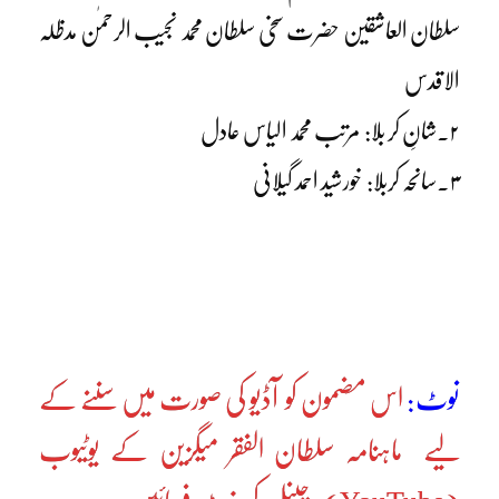
سلطان العاشقین حضرت سخی سلطان محمد نجیب الرحمٰن مدظلہ
الاقدس
۲۔شانِ کر بلا: مرتب محمد الیاس عادل
۳۔سانحہ کربلا: خورشید احمد گیلانی
نوٹ:
اس مضمون کو آڈیو کی صورت میں سننے کے
لیے ماہنامہ سلطان الفقر میگزین کے یوٹیوب