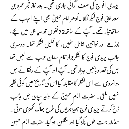
یزیدی افواج کی صف آرائی جاری تھی۔ بعد نمازِ فجر عمرو بن
سعد اپنی فوج لیکر نکلا ۔اُدھر امام حسینؓ بھی اپنے احباب کے
ساتھ تیار تھے۔ آپؓ کے ساتھ 72 نفوسِ قدسیہ جن میں بچے،
بوڑھے اور خواتین شامل تھیں، کا قلیل لشکر تھا۔ دوسری
جانب یزیدی فوج کا لشکرِجرار تمام سامانِ حرب سے لیس تھا
جس کی تعداد بائیس ہزار تھی۔ آپؓ اور آپؓ کے رفقا نے جس
جوانمردی سے اس لشکر کا مقابلہ کیا اس کی تاریخ میں کوئی نظیر
نہیں ملتی۔ حضرت امام حسینؓ کے دلیر سپاہی جس جانب
رُخ کرتے یزیدی فوج بھیڑ بکریوں کی طرح بھاگ کھڑی ہوتی۔
معاملہ بہت طول پکڑ گیا اور سنگین ہو گیا، حضرت امام حسین