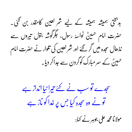
بدبختی ہمیشہ ہمیشہ کے لیے شمر لعین کامقدر بن گئی۔
حضرت امام حسینؓ نواسۂ رسول، جگرگوشہ بتول تیروں سے
نڈھال سجدہ میں گر گئے اور شمر لعین کی تلوار نے حضرت امام
حسینؓ کے سر مبارک کو گردن سے جدا کر دیا۔
سجدے تو سب نے کئے تیرا نیا انداز ہے
تو نے وہ سجدہ کیا جس پر خدا کو ناز ہے
مولانا محمد علی جوہر نے کہا: