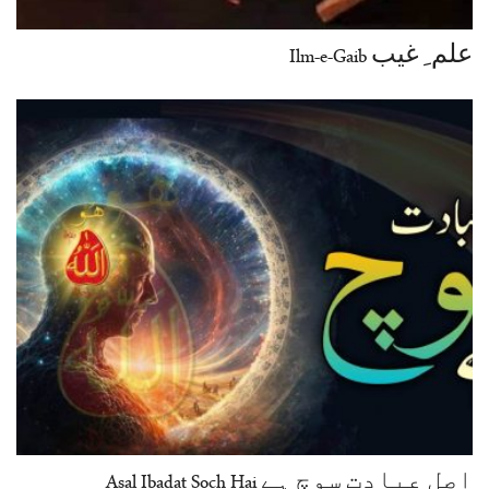
علم ِ غیب Ilm-e-Gaib
اصل عبادت سوچ ہے Asal Ibadat Soch Hai