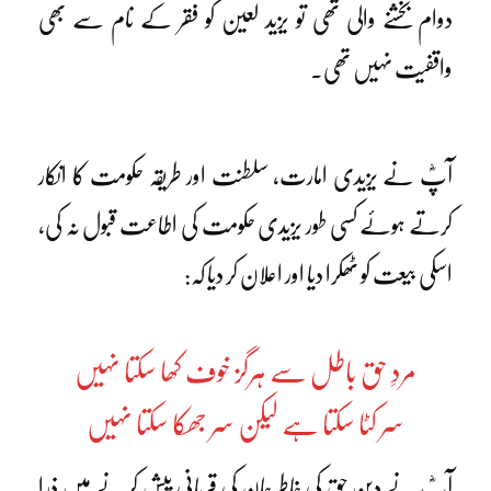
دوام بخشنے والی تھی تو یزید لعین کو فقر کے نام سے بھی
واقفیت نہیں تھی۔
آپؓ نے یزیدی امارت، سلطنت اور طریقہ حکومت کا انکار
کرتے ہوئے کسی طور یزیدی حکومت کی اطاعت قبول نہ کی،
اسکی بیعت کو ٹھکرا دیا اور اعلان کر دیا کہ:
مردِ حق باطل سے ہرگز خوف کھا سکتا نہیں
سر کٹا سکتا ہے لیکن سر جھکا سکتا نہیں
آپؓ نے دینِ حق کی خاطر جان کی قربانی پیش کرنے میں ذرا