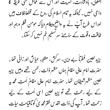
الملوکی، بادشاہت، آمریت اور اس سے مماثل کسی طریقہ کا
داعی نہیں۔ کیونکہ یہ تمام اسلام کی روح کے قطعاًخلاف ہیں
اوراس طرح آپؓ نے یہ واضح پیغام دیا کہ مومن ظلم و جبر اور
طاقت و قوت کے سامنے سرِ تسلیم خم نہیں کر سکتا۔
یزید لعین فطرتاً بے دین، سرکش، متکبر، عیاش اور زانی تھا۔
حضرت امام عالی مقامؓ جہاں مظہرِ ذاتِ رحمن تھے وہیں یزید
لعین مظہرِشیطان تھا۔ حضرت امام عالی مقامؓ اُمتِ محمدیہ
کے لیے رحمت تھے تو یزید لعین اسی اُمت کے لیے
زحمت تھا۔ آپ کی ذاتِ اقدس فقرِمحمدیؐ کو تاقیامت حیاتِ