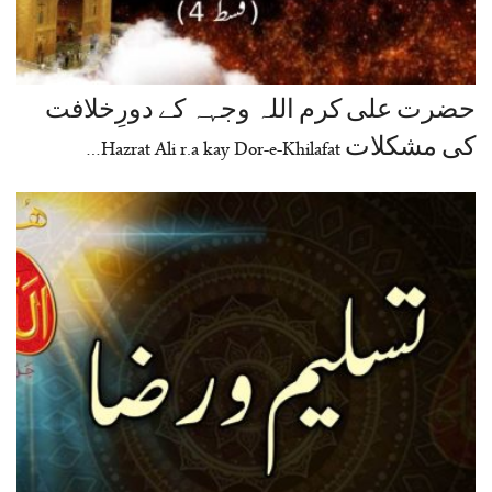
حضرت علی کرم اللہ وجہہ کے دورِخلافت
کی مشکلات Hazrat Ali r.a kay Dor-e-Khilafat…