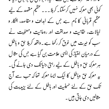
کوئی بھی معرکہ نہیں کرسکتا۔ کربلا۔۔۔ عظیم مقصد کے لیے
عظیم قربانی کا نام ہے جس کے اہداف و مقاصد، افکار و
خیالات، حقانیت و صداقت اور روحانیت ومعنویت نے
سب کو حیرت میں غرق کر رکھا ہے۔واقعہ کربلا حق و باطل
کے درمیان امتیاز کی ایسی علامت بن گیا ہے جس کی مثا ل
ہر معرکۂ حق و باطل کے لیے رہتی دنیا تک دی جائے گی۔
یہ معرکہ حق وباطل کا ایک ایسا معرکہ تھا کہ تب سے آج
تک حق کے لئے حسینیت اور باطل کے لئے یزیدیت کی
مثالیں دی جاتی ہیں۔