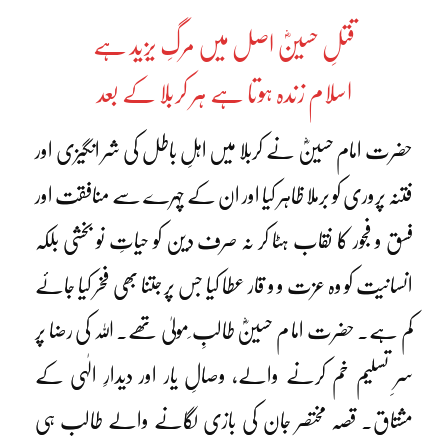
قتلِ حسینؓ اصل میں مرگِ یزید ہے
اسلام زندہ ہوتا ہے ہر کربلا کے بعد
حضرت امام حسینؓ نے کربلا میں اہلِ باطل کی شر انگیزی اور
فتنہ پروری کو برملا ظاہر کیا اور ان کے چہرے سے منافقت اور
فسق و فجور کا نقاب ہٹا کر نہ صرف دین کو حیاتِ نو بخشی بلکہ
انسانیت کو وہ عزت و و قار عطا کیا جس پر جتنا بھی فخر کیا جائے
کم ہے۔ حضرت اما م حسینؓ طالبِ ِمولیٰ تھے۔ اللہ کی رضا پر
سرِ تسلیم خم کرنے والے، وصالِ یار اور دیدارِ الٰہی کے
مشتاق۔ قصہ مختصر جان کی بازی لگانے والے طالب ہی