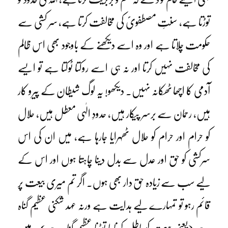
توڑتا ہے، سنتِ مصطفویؐ کی مخالفت کرتا ہے، سر کشی سے
حکومت چلاتا ہے اور وہ اسے دیکھنے کے باوجود بھی اس ظالم
کی مخالفت نہیں کرتا اور نہ ہی اسے روکتا ٹوکتا ہے تو ایسے
آدمی کا اچھا ٹھکانہ نہیں۔ دیکھو! یہ لوگ شیطان کے پیرو کار
ہیں، رحمان سے برسر پیکار ہیں، حدودِ الٰہی معطل ہیں، حلال
کو حرام اور حرام کو حلال ٹھہرایا جارہا ہے، میں ان کی اس
سرکشی کو حق اور عدل سے بدل دینا چاہتا ہوں اور اس کے
لیے سب سے زیادہ حق دار بھی ہوں۔ اگر تم میری بیعت پر
قائم رہو تو تمہارے لیے ہدایت ہے ورنہ عہد شکنی عظیم گناہ