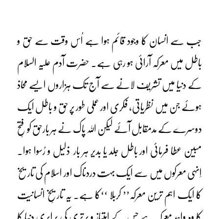
جب سے انسان کا وجود قائم ہوا ہے اُس وقت سے حق و
باطل میں معرکہ آرائی ہو رہی ہے۔ حضرت آدم علیہ السلام
کے دنیا میں تشریف لانے سے آج تک ہزاروں ایسے محاذ
ہوئے جن میں نظریاتی، فکری اور عملی طور پر حق و باطل ایک
دوسرے کے مدمقابل آئے لیکن اللہ پاک نے ہر بارحق کو فتحِ
مبین عطا فرمائی اور باطل جلد یا بدیر ہر بار ذلیل و رُسوا ہوا۔
اِنہی معرکوں میں سے ایک بہت دردناک اور اسلام کی تاریخ
کا ایک اہم ترین معرکہ’’ کربلا ‘‘کا ہے۔ یہ تاریخِ انسانیت
کا وہ واحد معرکہ ہے جس کے امتیاز و برتری کی برابری دنیا کا