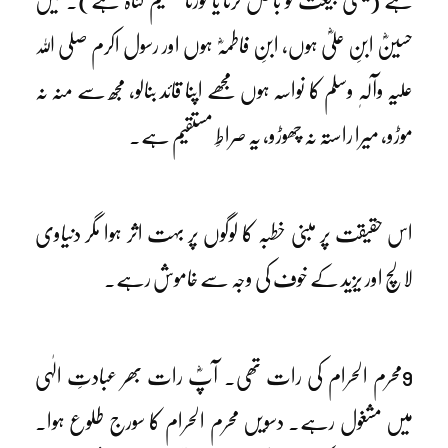
ہے (یعنی بیعت کو باطل کرنا یا توڑنا عظیم گناہ ہے)۔ میں
حسینؓ ابنِ علیؓ ہوں، ابنِ فاطمہؓ ہوں اور رسول اکرم صلی اللہ
علیہ وآلہٖ وسلم کا نواسہ ہوں مجھے اپنا قائد بنالو، مجھ سے منہ نہ
موڑو، میرا راستہ نہ چھوڑو، یہ صراطِ مستقیم ہے۔
اس حقیقت پر مبنی خطبہ کا لوگوں پر بہت اثر ہوا مگر دنیاوی
لالچ اور یزید کے خوف کی وجہ سے خاموش رہے۔
9محرم الحرام کی رات تھی۔ آپؓ رات بھر عبادتِ الٰہی
میں مشغول رہے۔ دسویں محرم الحرام کا سورج طلوع ہوا۔