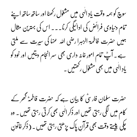
سوچ کو ہمہ وقت یادِ الٰہی میں مشغول رکھنا اور ساتھ ساتھ اپنے
تمام دنیاوی فرائض کی ادائیگی کرنا۔۔۔ اس کی بہترین مثال
ہمیں حضرت فاطمۃ الزہرا رضی اللہ عنہا کی سیرت سے ملتی
ہے۔ آپؓ تمام امورِ خانہ داری بھی سر انجام دیتیں اور خود کو
یادِ الٰہی میں بھی مشغول رکھتیں۔
حضرت سلمان فارسیؓ کا بیان ہے کہ حضرت فاطمہؓ گھر کے
کام میں لگی رہتی تھیں اور ذکرِ الٰہی بھی کرتی رہتی تھیں۔ وہ
چکی پیستے وقت بھی قرآنِ پاک پڑھتی رہتی تھیں۔ (ذکرِ خاتونِ