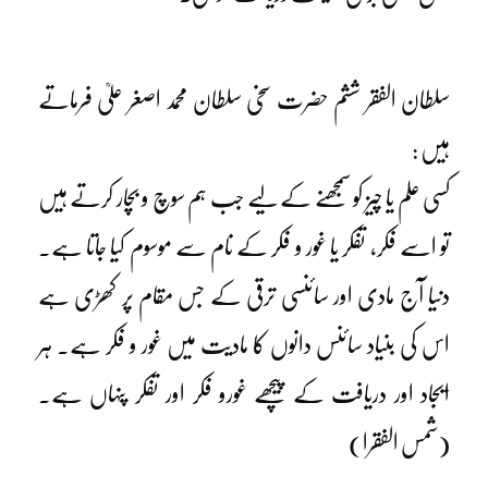
سلطان الفقر ششم حضرت سخی سلطان محمد اصغر علیؒ فرماتے
ہیں :
کسی علم یا چیز کو سمجھنے کے لیے جب ہم سوچ و بچار کرتے ہیں
تو اسے فکر، تفکر یا غور و فکر کے نام سے موسوم کیا جاتا ہے۔
دنیا آج مادی اور سائنسی ترقی کے جس مقام پر کھڑی ہے
اس کی بنیاد سائنس دانوں کا مادیت میں غور و فکر ہے۔ ہر
ایجاد اور دریافت کے پیچھے غورو فکر اور تفکر پنہاں ہے۔
(شمس الفقرا)