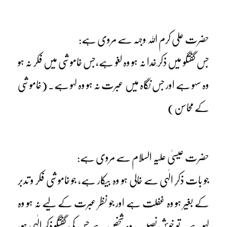
حضرت علی کرم اللہ وجہہ سے مروی ہے:
جس گفتگو میں ذکر ِخدا نہ ہو وہ لغو ہے،جس خاموشی میں فکر نہ ہو
وہ سہو ہے اور جس نگاہ میں عبرت نہ ہو وہ لہو ہے۔ (خاموشی
کے محاسن)
حضرت عیسیٰ علیہ السلام سے مروی ہے:
جو بات ذکرِ الٰہی سے خالی ہو وہ بیکار ہے، جو خاموشی فکر و تدبر
کے بغیر ہو وہ غفلت ہے اور جو نظر عبرت کے لیے نہ ہو وہ
لہوہے۔ تو خوش نصیب وہ شخص ہے جس کی گفتگو ذکرِ الٰہی ہو،