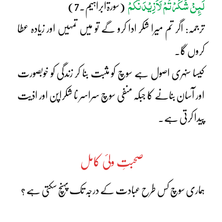
لَئِنْ شَکَرْتُمْ لَاَزِیْدَنَّکُمْ
(سورۃابراہیم۔7)
ترجمہ: اگر تم میرا شکر ادا کرو گے تو میں تمہیں اور زیادہ عطا
کروں گا۔
کیسا سنہری اصول ہے سوچ کو مثبت بنا کر زندگی کو خوبصورت
اور آسان بنانے کا جبکہ منفی سوچ سراسر نا شکراپن اور اذیت
پیدا کرتی ہے۔
صحبتِ ولیٔ کامل
ہماری سوچ کس طرح عبادت کے درجہ تک پہنچ سکتی ہے ؟