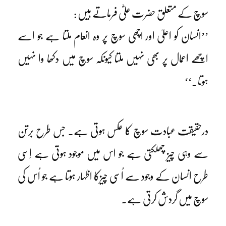
سوچ کے متعلق حضرت علیؓ فرماتے ہیں :
’’انسان کو اعلیٰ اور اچھی سوچ پر وہ انعام ملتا ہے جو اسے
اچھے اعمال پر بھی نہیں ملتا کیونکہ سوچ میں دکھا وا نہیں
ہوتا۔‘‘
درحقیقت عبادت سوچ کا عکس ہوتی ہے۔ جس طرح برتن
سے وہی چیز چھلکتی ہے جو اس میں موجود ہوتی ہے اِسی
طرح انسان کے وجود سے اُسی چیزکا اظہار ہوتا ہے جو اُس کی
سوچ میں گردش کرتی ہے۔