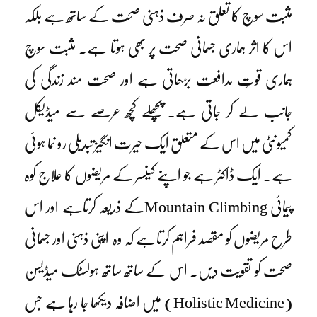
مثبت سوچ کا تعلق نہ صرف ذہنی صحت کے ساتھ ہے بلکہ
اس کا اثر ہماری جسمانی صحت پر بھی ہوتا ہے۔ مثبت سوچ
ہماری قوتِ مدافعت بڑھاتی ہے اور صحت مند زندگی کی
جانب لے کر جاتی ہے۔ پچھلے کچھ عرصے سے میڈیکل
کمیونٹی میں اس کے متعلق ایک حیرت انگیز تبدیلی رو نما ہوئی
ہے۔ ایک ڈاکٹر ہے جو اپنے کینسر کے مریضوں کا علاج کوہ
پیمائی Mountain Climbingکے ذریعہ کرتاہے اور اس
طرح مریضوں کو مقصد فراہم کرتاہے کہ وہ اپنی ذہنی اور جسمانی
صحت کو تقویت دیں۔ اس کے ساتھ ساتھ ہولسٹک میڈیسن
(Holistic Medicine) میں اضافہ دیکھا جا رہا ہے جس