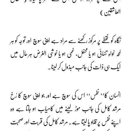
العاشقین)
نگاہ کو نقطے پر مرکوز رکھنے سے مراد ہے اپنی سوچ اور توجہ کو ہر
لمحہ خواہ تنہائی ہو یا محفل، غمی ہو یا خوشی الغرض ہر حال میں
ایک ہی ذات کی جانب مبذول کر لینا۔
انسان کا’’ نفس‘‘ اس کی سوچ ہے اور جو اپنی سوچ کا رُخ
مرشد کامل کی جانب موڑ لینے میں کامیاب ہو جاتا ہے وہ
اپنے نفس پر قابو پا لیتا ہے۔ مرشد کامل کی قربت اور صحبت