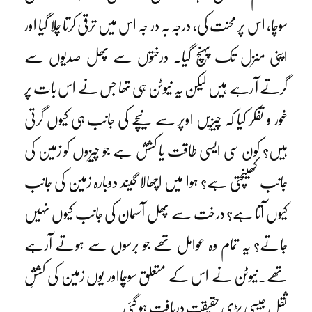
سوچا، اس پر محنت کی، درجہ بہ در جہ اس میں ترقی کرتا چلا گیا اور
اپنی منزل تک پہنچ گیا۔ درختوں سے پھل صدیوں سے
گرتے آ رہے ہیں لیکن یہ نیوٹن ہی تھا جس نے اس بات پر
غور و تفکر کیا کہ چیزیں اوپر سے نیچے کی جانب ہی کیوں گرتی
ہیں؟ کون سی ایسی طاقت یا کشش ہے جو چیزوں کو زمین کی
جانب کھینچتی ہے؟ ہوا میں اچھالا گیند دوبارہ زمین کی جانب
کیوں آتا ہے؟ درخت سے پھل آسمان کی جانب کیوں نہیں
جاتے؟ یہ تمام وہ عوامل تھے جو برسوں سے ہوتے آرہے
تھے۔نیوٹن نے اس کے متعلق سوچااور یوں زمین کی کششِ
ثقل جیسی بڑی حقیقت دریافت ہو گئی۔