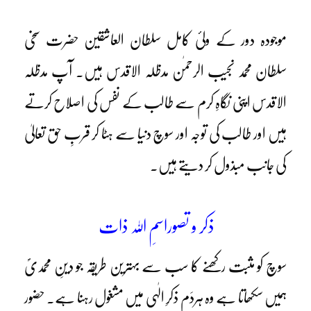
موجودہ دور کے ولیٔ کامل سلطان العاشقین حضرت سخی
سلطان محمد نجیب الرحمٰن مدظلہ الاقدس ہیں۔ آپ مدظلہ
الاقدس اپنی نگاہِ کرم سے طالب کے نفس کی اصلاح کرتے
ہیں اور طالب کی توجہ اور سوچ دنیا سے ہٹا کر قربِ حق تعالیٰ
کی جانب مبذول کر دیتے ہیں۔
ذکر و تصوراسمِ اللہ ذات
سوچ کو مثبت رکھنے کا سب سے بہترین طریقہ جو دینِ محمدیؐ
ہمیں سکھاتا ہے وہ ہردَم ذکرِ الٰہی میں مشغول رہنا ہے۔ حضور