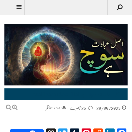
Urdu
اصل عبادت سوچ ہے Asal Ibadat Soch Hai
28/06/2023
25 تبصرے
759
مناظر