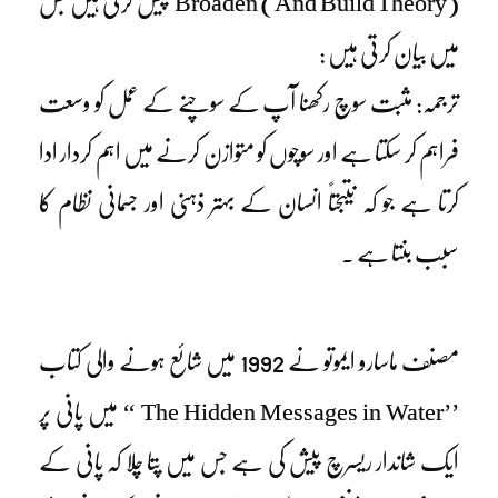
(Broaden (And Build Theory پیش کرتی ہیں جس
میں بیان کرتی ہیں :
ترجمہ: مثبت سوچ رکھنا آپ کے سوچنے کے عمل کو وسعت
فراہم کر سکتا ہے اور سوچوں کو متوازن کرنے میں اہم کردار ادا
کرتا ہے جو کہ نتیجتاً انسان کے بہتر ذہنی اور جسمانی نظام کا
سبب بنتا ہے ۔
مصنف ماسارو ایموتو نے 1992 میں شائع ہونے والی کتاب
’’The Hidden Messages in Water ‘‘ میں پانی پر
ایک شاندار ریسرچ پیش کی ہے جس میں پتا چلا کہ پانی کے