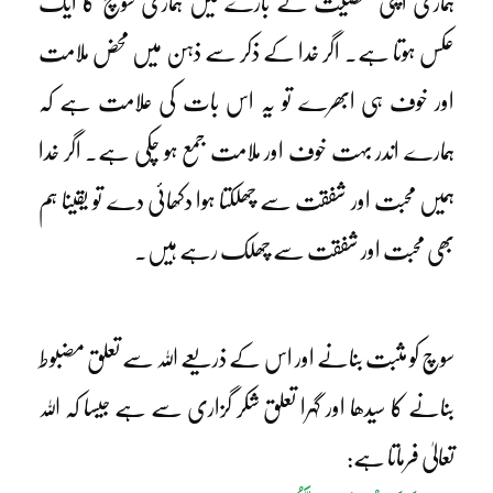
ہماری اپنی شخصیت کے بارے میں ہماری سوچ کا ایک
عکس ہوتا ہے۔ اگر خدا کے ذکر سے ذہن میں محض ملامت
اور خوف ہی ابھرے تو یہ اس بات کی علامت ہے کہ
ہمارے اندر بہت خوف اور ملامت جمع ہو چکی ہے۔ اگر خدا
ہمیں محبت اور شفقت سے چھلکتا ہوا دکھائی دے تو یقینا ہم
بھی محبت اور شفقت سے چھلک رہے ہیں۔
سوچ کو مثبت بنانے اور اس کے ذریعے اللہ سے تعلق مضبوط
بنانے کا سیدھا اور گہرا تعلق شکر گزاری سے ہے جیسا کہ اللہ
تعالیٰ فرماتا ہے: