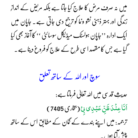
میں نہ صرف مرض کا علاج کیا جاتا ہے بلکہ مریض کے اندازِ
زندگی اور بہتر ذہنی نشو ونما کو ترجیح دی جاتی ہے۔ جاپان میں
ایک ادارہ ’’جاپان ہولسٹک میڈیکل سوسائٹی ‘‘ کا آغاز بھی کیا
گیا ہے جس کا مقصد اسی طرح کے علاج کو فروغ دینا ہے۔
سوچ اور اللہ کے ساتھ تعلق
حدیثِ قدسی میں اللہ تعالیٰ فرماتا ہے:
اَنَا عِنْدَ ظَنِّ عَبْدِی بِیْ
(بخاری 7405)
ترجمہ: میں اپنے بندے کے گمان کے مطابق اس کے ساتھ
پیش آتا ہوں۔