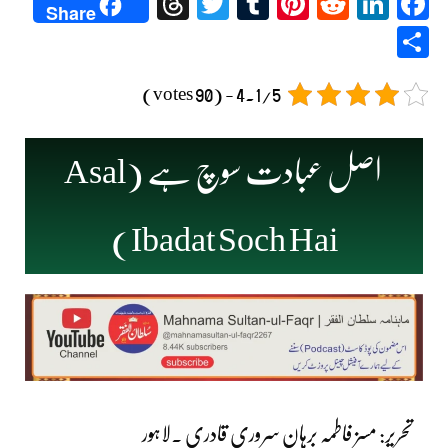
Threads
Twitter
Tumblr
Pinterest
Reddit
LinkedIn
Facebook
Share
Share
4.1/5 - (90 votes)
اصل عبادت سوچ ہے (Asal
Ibadat Soch Hai)
تحریر: مسز فاطمہ برہان سروری قادری ۔لاہور