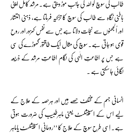
طالب کی سوچ کو اللہ کی جانب موڑ دیتی ہے۔ مرشد کامل اپنی
باطنی نگاہ سے طالب کی سوچ کا تزکیہ فرماتا ہے، ذہنی انتشار
اور اُلجھنوں سے نجات دلاتا ہے جس سے نفس کمزور اور روح
قوی ہو جاتی ہے۔ سوچ کی مثال ایک طاقتور گھوڑے کی سی
ہے جس پر اطاعتِ الٰہی کی لگام اطاعتِ مرشد کے ذریعہ
لگائی جا سکتی ہے ۔
انسانی جسم کے مختلف حصے ہیں اور ہرحصہ کے علاج کے
لیے اس کے اسپیشلسٹ یعنی ماہرطبیب کی ضرورت ہوتی
ہے۔ اِسی طرح سوچ کے علاج کا ’’روحانی اسپیشلسٹ یاماہر