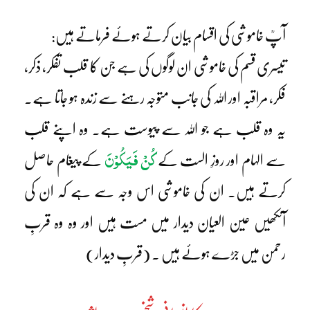
آپؒ خاموشی کی اقسام بیان کرتے ہوئے فرماتے ہیں:
تیسری قسم کی خاموشی ان لوگوں کی ہے جن کا قلب تفکر، ذکر،
فکر، مراقبہ اور اللہ کی جانب متوجہ رہنے سے زندہ ہو جاتا ہے۔
یہ وہ قلب ہے جو اللہ سے پیوست ہے۔ وہ اپنے قلب
کُنْ فَیَکُوْنَ
سے الہام اور روزِ الست کے
کے پیغام حاصل
کرتے ہیں۔ ان کی خاموشی اس وجہ سے ہے کہ ان کی
آنکھیں عین العیان دیدار میں مست ہیں اور وہ وہ قربِ
رحمن میں جڑے ہوئے ہیں ۔ (قربِ دیدار)