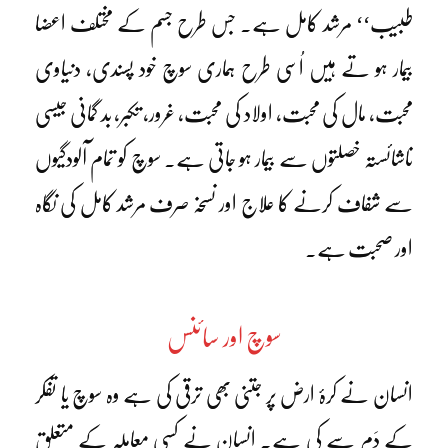
طبیب‘‘ مرشد کامل ہے۔ جس طرح جسم کے مختلف اعضا
بیمار ہو تے ہیں اُسی طرح ہماری سوچ خود پسندی، دنیاوی
محبت، مال کی محبت، اولاد کی محبت، غرور، تکبر، بد گمانی جیسی
ناشائستہ خصلتوں سے بیمار ہو جاتی ہے۔ سوچ کو تمام آلودگیوں
سے شفاف کرنے کا علاج اور نسخہ صرف مرشد کامل کی نگاہ
اور صحبت ہے۔
سوچ اور سائنس
انسان نے کرۂ ارض پر جتنی بھی ترقی کی ہے وہ سوچ یا تفکر
کے دَم سے کی ہے۔ انسان نے کسی معاملہ کے متعلق