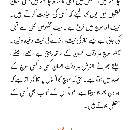
چاہتے ہیں، مشکل میں اُسی کا ساتھ چاہتے ہیں یعنی آسان
لفظوں میں یوں کہہ لیجئے کہ اُسی کی عبادت کرتے ہیں۔
نیت اور سوچ میں فرق ہے۔ نیت مخصوص عمل سے قبل
کی جاتی ہے جیسے نماز کی نیت، روزے کی نیت وغیرہ وغیرہ۔
تاہم سوچ ہر وقت انسان کے ساتھ رہتی ہے اٹھتے، بیٹھے،
چلتے پھرتے الغرض ہر وقت انسان کسی نہ کسی سوچ کے
حصار میں ہوتا ہے۔ حتیٰ کہ سوچ کا انسان پر اتنا گہرا اثر ہے کہ
وہ دن بھر جو سوچتا ہے عمو ماً اس کے خواب بھی اُسی کے
متعلق ہوتے ہیں۔