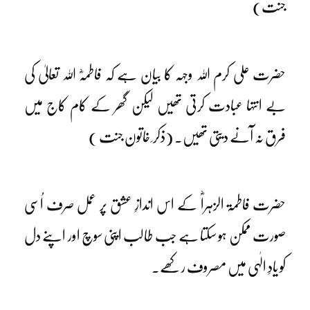
جنت)
حضرت علی کرم اللہ وجہہ کا بیان ہے کہ فاطمہؓ اللہ تعالیٰ کی
بے انتہا عبادت کرتی تھیں لیکن گھر کے کام کاج میں
فرق نہ آنے دیتی تھیں۔ (ذکر ِ خاتون جنت )
حضرت فاطمۃ الزہراؓ کے اس اندازِ عشق پر عمل صرف اُسی
صورت ممکن ہو سکتا ہے جب طالب اپنی سوچ اور اپنے دل
کو یادِ الٰہی میں مصروف رکھے۔