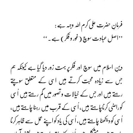
فرمانِ حضرت علی کرم اللہ وجہہ ہے :
’’اصل عبادت سوچ (غور و فکر) ہے۔ ‘‘
دینِ اسلام میں سوچ اور فکرپر بہت زور دیا گیا ہے کیونکہ ہم
جس سے زیادہ محبت کرتے ہیں اسی کے متعلق سوچتے
رہتے ہیں اور جس کے خیالات و تصور میں گم رہتے ہیں اُسی
کو راضی کرناچاہتے ہیں، اُسی کے قرب میں رہنا چاہتے ہیں،
اُسی کو دیکھنا چاہتے ہیں، اُسی کی یاد کو اپنے عمل سے ظاہر کرنا