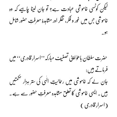
لیکن کونسی خاموشی عبادت ہے؟ تو جان لینا چاہیے کہ وہ
خاموشی جس میں غور و فکر، تفکر اور مشاہدۂ معرفتِ حضور شامل
ہو۔
حضرت سلطان باھوؒ اپنی تصنیف مبارکہ’’اسرارِ قادری‘‘ میں
فرماتے ہیں:
جان لے کہ خاموشی میں رحمانیتِ الٰہی کی ستر ہزار حکمتیں
ہیں۔ ایسی خاموشی کا تعلق مشاہدہ معرفتِ حضور سے ہے۔
(اسرارِ قادری )