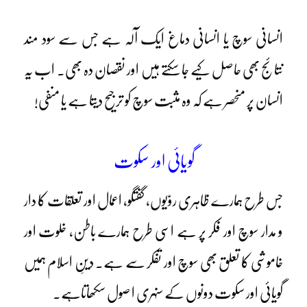
انسانی سوچ یا انسانی دماغ ایک آلہ ہے جس سے سود مند
نتائج بھی حاصل کیے جا سکتے ہیں اور نقصان دہ بھی۔ اب یہ
انسان پر منحصر ہے کہ وہ مثبت سوچ کو ترجیح دیتا ہے یا منفی!
گویائی اور سکوت
جس طرح ہمارے ظاہری روّیوں، گفتگو، اعمال اور تعلقات کا دار
و مدار سوچ اور فکر پر ہے اسی طرح ہمارے باطن، خلوت اور
خاموشی کا تعلق بھی سوچ اور تفکر سے ہے۔ دینِ اسلام ہمیں
گویائی اور سکوت دونوں کے سنہری ا صول سکھاتاہے۔