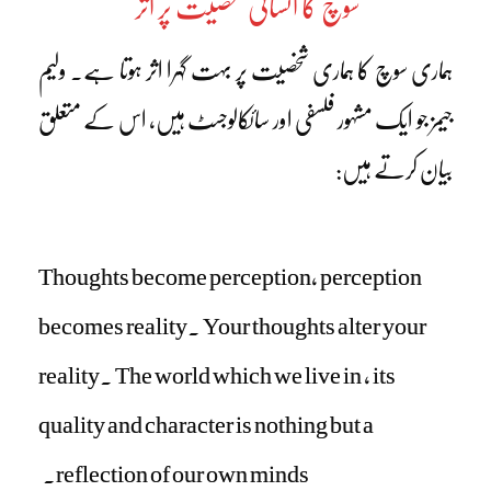
سوچ کا انسانی شخصیت پر اثر
ہماری سوچ کا ہماری شخصیت پر بہت گہرا اثر ہوتا ہے۔ ولیم
جیمز جو ایک مشہور فلسفی اور سائکالوجسٹ ہیں، اس کے متعلق
بیان کرتے ہیں:
Thoughts become perception, perception
becomes reality. Your thoughts alter your
reality. The world which we live in , its
quality and character is nothing but a
reflection of our own minds.