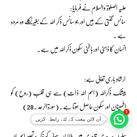
علیہ الصلوٰۃ والسلام نے فرمایا :
سانس گنتی کے ہیں اور جو سانس ذکرِ اللہ کے بغیر نکلے وہ مردہ
ہے ۔
انسان کا ذہنی اور باطنی سکون ذکرِ اللہ میں ہے۔
ارشادِ باری تعالیٰ ہے:
بیشک ذکرِاللہ (اسمِ اللہ ذات) سے ہی قلب (روح) کو
اطمینان اور سکون حاصل ہوتا ہے۔ (سورۃالرعد ۔28)
1
آن لائن بیعت کے لئے رابطہ کریں
سلسلہ سروری قادری میں طالبانِ مولیٰ کو ذکر و تصوراسمِ اللہ