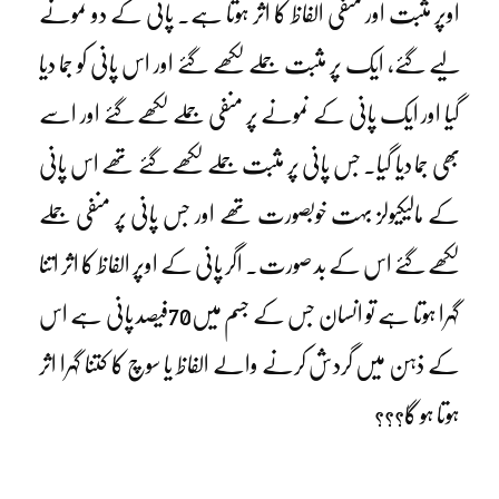
اوپر مثبت اور منفی الفاظ کا اثر ہوتا ہے۔ پانی کے دو نمونے
لیے گئے، ایک پر مثبت جملے لکھے گئے اور اس پانی کو جما دیا
گیا اور ایک پانی کے نمونے پر منفی جملے لکھے گئے اور اسے
بھی جما دیا گیا۔ جس پانی پر مثبت جملے لکھے گئے تھے اس پانی
کے مالیکیولز بہت خوبصورت تھے اور جس پانی پر منفی جملے
لکھے گئے اس کے بد صورت۔ اگر پانی کے اوپر الفاظ کا اثر اتنا
گہرا ہوتا ہے تو انسان جس کے جسم میں70فیصد پانی ہے اس
کے ذہن میں گردش کرنے والے الفاظ یا سوچ کا کتنا گہرا اثر
ہوتا ہو گا؟؟؟