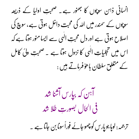
انسانی ذہن سوچوں کا بھنور ہے۔ صحبتِ اولیا کے ذریعہ
سوچوں کے سمندر میں اللہ کی محبت داخل ہوتی ہے، سوچ کی
اصلاح ہوتی ہے اور دل محبتِ الٰہی سے ایسا منور ہوتا ہے کہ
اس میں تجلیاتِ الٰہی کا نزول ہوتا ہے ۔ صحبتِ ولیٔ کامل
کے متعلق سلطان باھوؒ فرماتے ہیں :
آہن کہ بپارس آشنا شد
فی الحال بصورتِ طلا شد
ترجمہ: لوہا جو پارس کو چھو جائے فوراً سونا بن جاتا ہے ۔