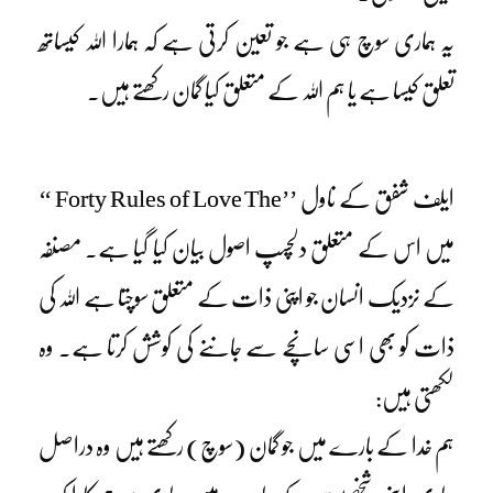
یہ ہماری سوچ ہی ہے جو تعین کرتی ہے کہ ہمارا اللہ کیساتھ
تعلق کیسا ہے یا ہم اللہ کے متعلق کیا گمان رکھتے ہیں۔
ایلف شفق کے ناول ’’Forty Rules of Love The ‘‘
میں اس کے متعلق دلچسپ اصول بیان کیا گیا ہے۔ مصنفہ
کے نزدیک انسان جو اپنی ذات کے متعلق سوچتا ہے اللہ کی
ذات کو بھی اسی سانچے سے جاننے کی کوشش کرتا ہے۔ وہ
لکھتی ہیں:
ہم خدا کے بارے میں جو گمان (سوچ) رکھتے ہیں وہ دراصل