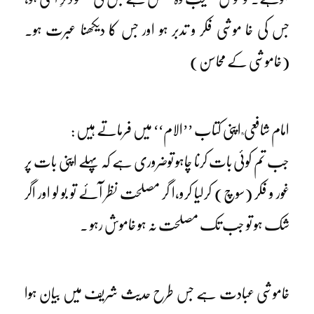
جس کی خا موشی فکر و تدبر ہو اور جس کا دیکھنا عبرت ہو۔
(خاموشی کے محاسن)
امام شافعی ؒ اپنی کتاب ’’الام‘‘ میں فرماتے ہیں :
جب تم کوئی بات کرنا چاہو توضروری ہے کہ پہلے اپنی بات پر
غور و فکر (سوچ) کرلیا کرو،ا گر مصلحت نظر آئے تو بو لو اور اگر
شک ہو تو جب تک مصلحت نہ ہو خاموش رہو ۔
خاموشی عبادت ہے جس طرح حدیث شریف میں بیان ہوا