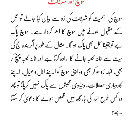
سوچ اور شریعت
سوچ کی اہمیت کو شریعت کی رُو سے بیان کیا جائے تو عمل
کے مقبول ہونے میں سوچ کا اہم کردار ہے۔ سوچ پاک
ہے تو یقینا عمل بھی پاک ہو گا۔ مثال کے طور پر اگر بندہ حج کی
نیت سے خانہ کعبہ جانے کا ارادہ کرتا ہے اور خانہ کعبہ پہنچ کر
بھی، قبلہ رُو ہو کر بھی وہ اپنی سوچ کو اپنے اہل و عیال، اپنے
کاروباری معاملات، دنیاوی محبتوں سے پاک نہیں کرپاتا تو پھر
وہ کس طرح اللہ کی بارگاہ میں مخلص ہونے کا دعویٰ کر سکتا
ہے؟