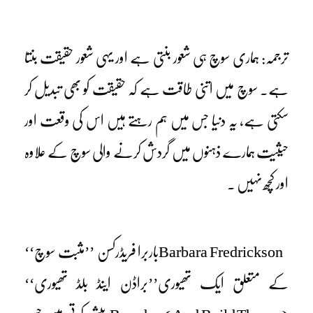
ترجمہ: ہماری سوچ ہی شعور بنتی ہے اور یہی شعور حقیقت بنتا
ہے۔ سوچ میں اتنی طاقت ہے کہ حقیقت کو بھی تبدیل کر
سکتی ہے، یہ دنیا جس میں ہم رہتے ہیں اس کی وقعت اور
حیثیت ہمارے ذہنوں میں گردش کرنے والی سوچ کے علاوہ
اور کچھ نہیں ۔
Barbara Fredricksonباربرا فریڈرکسن ’’مثبت سوچ‘‘
کے متعلق ایک تھیوری’’براڈن اینڈ بلڈ تھیوری‘‘