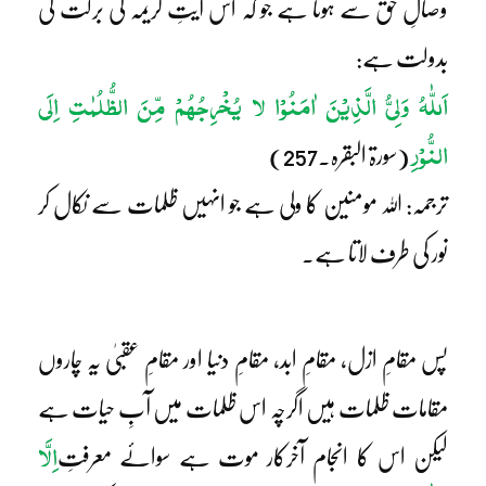
وصالِ حق سے ہوتا ہے جو کہ اس آیتِ کریمہ کی برکت کی
بدولت ہے:
اَللّٰہُ وَلِیُّ الَّذِیْنَ اٰمَنُوْا لا یُخْرِجُھُمْ مِّنَ الظُّلُمٰتِ اِلَی
النُّوْرِ
(سورۃ البقرہ۔257)
ترجمہ: اللہ مومنین کا ولی ہے جو انہیں ظلمات سے نکال کر
نور کی طرف لاتا ہے۔
پس مقامِ ازل، مقامِ ابد، مقامِ دنیا اور مقامِ عقبیٰ یہ چاروں
مقامات ظلمات ہیں اگرچہ اس ظلمات میں آبِ حیات ہے
اِلَّا
لیکن اس کا انجام آخرکار موت ہے سوائے معرفتِ