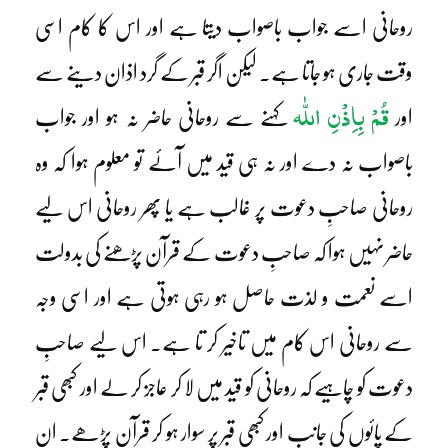
روحانی اسے جواب باصواب دیتا ہے اور اس کا کام اسی
وقت جاری ہو جاتا ہے۔ لیکن اگر قبر کے گرد اذان دینے سے
قُمْ بِاِذْنِ اللّٰہ
اور
کہنے سے روحانی حاضر نہ ہو اور جواب
باصواب نہ دے اور نہ ہی قید میں آئے تو معلوم ہوا کہ وہ
روحانی صاحبِ دعوت پر غالب ہے یا پھر روحانی اس لیے
حاضر نہیں ہوا کہ صاحبِ دعوت کے قرآن پڑھنے کی بدولت
اسے نعمت و لذت حاصل ہو رہی ہوتی ہے اور اسی وجہ
سے روحانی اس کام میں تاخیر کر تا ہے۔ اس لیے صاحبِ
دعوت کو چاہیے کہ روحانی کو قید میں لا کر عاجز کر لے اور کبھی قبر
کے پائوں کی جانب اور کبھی قبر پر سوار ہو کر قرآن پڑھے۔ ان