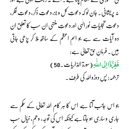
نہ پریشانی۔ جان لو کہ دعوتِ کل و جز، دعوتِ ذکر، دعوتِ فکر،
دعوتِ تجلیاتِ نورِ الٰہی اور دعوتِ منتہی ان سب کا تعلق ان
دو آیات سے ہے جو اسمِ اعظم کے ساتھ ملا کر پڑھی جاتی
ہیں۔ فرمانِ حق تعالیٰ ہے:
فَفِرُّوْٓا اِلَی اللّٰہِ
(سورۃ الذاریات۔50)
ترجمہ: پس دوڑو اللہ کی طرف۔
جو اس جانب آتا ہے اس کا ہر کام اللہ تعالیٰ کے حکم سے
جاری و ساری ہو جاتا ہے کیونکہ اس کی توجہ، وھم، خیال سب