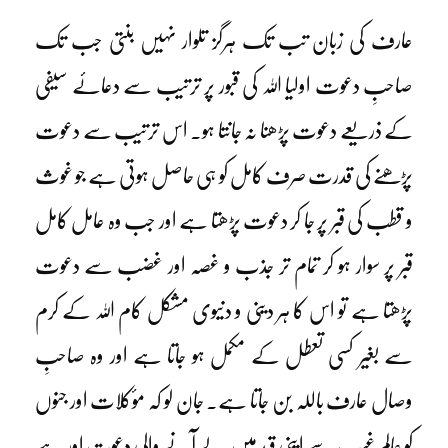
عارف کی زبان تب تک ہرگز تلوار نہیں بنتی جب تک
صاحبِ دعوت اولیا اللہ کی قبور پر ترتیب سے دعائے سیفی
کے ذریعے دعوت پڑھنا نہ جانتا ہو۔ اس ترتیب سے دعوت
پڑھنے کی قدرت صرف کامل کو ہی حاصل ہوتی ہے جو غوث
و قطب کی قبر پر جا کر دعوت پڑھتا ہے اور جب وہ عامل کامل
قبر پر سوار ہو کر تمام تر جذب و غصہ اور غضب سے دعوت
پڑھتا ہے تو اس کا ہر دینی و دنیوی مشکل کام اللہ کے کرم
سے بغیر کسی تعطل کے مکمل ہو جاتا ہے اور وہ صاحبِ
وصال عارف باللہ بن جاتا ہے۔ جان لو کہ مؤکلات اور جنوں
کو عالمِ غیب سے اپنی قید میں لے آنے والی دعوت اور ہے