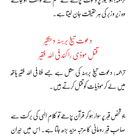
وہ زیر و زبر کی ہر حقیقت جان لیتا ہے۔
دعوت تیغ برہنہ دستگیر
قتل موذی را کند فی اللہ فقیر
ترجمہ: دعوت تیغِ برہنہ کی مثل ہے جسے فنا فی اللہ فقیر ہاتھ
میں لے کر موذیات کو قتل کرتے ہیں۔
جو شخص قبر پر سوار ہو کر قرآن پڑھے تو کلامِ الٰہی کی برکت سے
صاحبِ قبر روحانی کا مرتبہ مزید بڑھ جاتا ہے۔ اس میں حیران