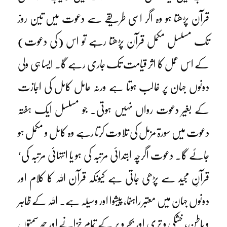
قرآن پڑھتا ہو وہ اگر اسی طریقے سے دعوت میں تین روز
تک مسلسل مکمل قرآن پڑھتا رہے تو اس (کی دعوت)
کے اس عمل کا اثر قیامت تک جاری رہے گا۔ ایسا ہی ولی
دونوں جہان پر غالب ہوتا ہے ورنہ عامل کامل کی اجازت
کے بغیر دعوت رواں نہیں ہوتی۔ جو مسلسل ایک ہفتہ
دعوت میں سورۃ مزمل کی تلاوت کرتا رہے وہ کامل و مکمل ہو
جائے گا۔ دعوت اگرچہ ابتدائی مرتبہ کی ہو یا انتہائی مرتبہ کی‘
قرآنِ مجید سے پڑھی جاتی ہے کیونکہ قرآن اللہ کا کلام اور
دونوں جہان میں معتبر راہنما، پیشوا اور وسیلہ ہے۔ اللہ کے ظاہر
و باطن، خشکی و تری اور بحر و بر کے تمام خزانے اور چھ سمتوں