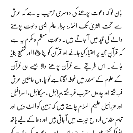
جان لو کہ دعوت پڑھنے کی دوسری ترتیب یہ ہے کہ عرش
سے تحت الثریٰ تک اٹھارہ ہزار عالم ایسی دعوت پڑھنے
والے کی قید میں آ جاتے ہیں۔ دعوتِ معظم و مکرم یہ ہے
کہ قرآنِ مجید پر اعتبار کیا جائے اور قرآن کو اپنا پیشوا اور شفیع بنایا
جائے۔ اس طریقے سے قرآن پڑھنے والا جیسے ہی قرآن
کے علوم کے سمندر میں غوطہ لگاتا ہے تو چاروں حاملینِ عرش
فرشتے اور چاروں مقرب فرشتے جبرائیل ، میکائیل، اسرافیل
اور عزرائیل علیہم السلام چاہتے ہیں کہ زمین کو الٹ دیں اور
تمام مقدس ارواح حیرت میں آ جاتی ہیں اور دعا کے لیے ہاتھ
اٹھا کر کہتی ہیں اے خداوند! اس صاحبِ دعوت کی دعوت کو