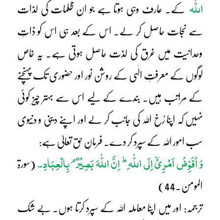
اللّٰہ
کے۔ عارف وہی ہوتا ہے جو ان ظلمات کی لذات
سے نجات حاصل کر لے۔ اس کے بعد ہی اس کو ذاتِ
وحدانیت میں غرق کی لذت حاصل ہوتی ہے۔ یہ خاص
لوگوں کے معرفتِ الٰہی کے روشن نور اور حضوری تک پہنچنے
کے مراتب ہیں۔ بندے کے لیے اس سے بہتر چیز کوئی
نہیں کہ اپنا رُخ اللہ کی جانب کر لے اور اپنے دینی و دنیوی
سب امور اللہ کے سپرد کر دے۔ فرمانِ حق تعالیٰ ہے:
ط
م
وَ اُفَوِّضُ اَمْرِیْٓ اِلَی اللّٰہ ِ
اِنَّ اللّٰہَ بَصِیْرٌ
بِالْعِبَادِ۔
(سورۃ
المومن۔44)
ترجمہ: اور میں اپنا معاملہ اللہ کے سپرد کرتا ہوں۔ بے شک