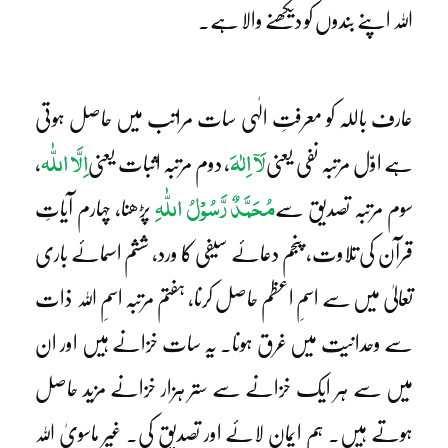
اللہ اپنے بندوں کو دیکھنے والا ہے۔
عارف باللہ کو معرفتِ الٰہی سات مراتب میں حاصل ہوتی
لَآ اِلٰہَ
اِلَّا اللّٰہ
ہے اوّل مرتبہ نفی یعنی
، دوم مرتبہ اثبات یعنی
،
مُحَمَّدٌ رَّسُوْلُ اللّٰہِ
سوم مرتبہ تصدیق سے
پڑھنا، چہارم آیاتِ
قرآن کی تلاوت، پنجم دعائے سیفی کا ورد، ششم اسمائے باری
تعالیٰ میں سے اسمِ اعظم حاصل کرنا، ہفتم مرتبہ اسمِ اللہ ذات
سے وحدانیت میں غرق ہونا۔ یہ سات خزانے ہیں اور ان
میں سے ہر ایک خزانے سے ستر ہزار خزانے مزید حاصل
ہوتے ہیں۔ ہم ایمان لائے اور تصدیق کی۔ غیر ماسویٰ اللہ