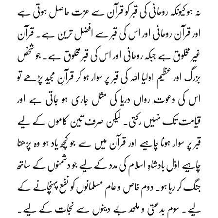
نہ ہو کیونکہ روحانی کی قبر کو قرآن سے عزت حاصل ہوتی ہے
اور قرآن روحانی اور اس کی قبر سے افضل ترین ہے۔ قرآن
غیر مخلوق ہے جبکہ روحانی اور اس کی قبر مخلوق ہے۔ جو شخص
بزرگ اور عظیم اولیا اللہ کی قبر پر سوار ہو کر قرآنِ مجید پڑھے تو
اس کی دعوت رواں دریا کی مثل جاری ہو جاتی ہے اور
قیامت تک نہیں رکتی۔ لیکن صرف تین کاموں کے لیے
قبر پر سوار ہونا چاہیے اور قرآن میں سے جو کچھ یاد ہو وہ پڑھنا
چاہیے اوّل بادشاہِ اسلام کی مدد کے لیے جو دشمنوں کے ساتھ
جنگ کر رہا ہو۔ دوم خاص و عام مسلمانوں کو نفع پہنچانے کے
لیے۔ سوم بدعتی و ملحد بے دینوں سے نجات کے لیے۔