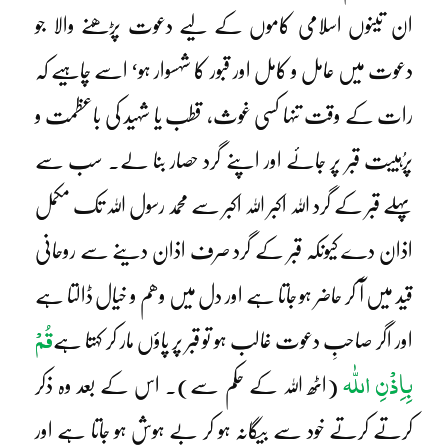
ان تینوں اسلامی کاموں کے لیے دعوت پڑھنے والا جو
دعوت میں عامل و کامل اور قبور کا شہسوار ہو‘ اسے چاہیے کہ
رات کے وقت تنہا کسی غوث، قطب یا شہید کی باعظمت و
پرُہیبت قبر پر جائے اور اپنے گرد حصار بنا لے۔ سب سے
پہلے قبر کے گرد اللہ اکبر اللہ اکبر سے محمد رسول اللہ تک مکمل
اذان دے کیونکہ قبر کے گرد صرف اذان دینے سے روحانی
قید میں آ کر حاضر ہو جاتا ہے اور دل میں وھم و خیال ڈالتا ہے
قُمْ
اور اگر صاحبِ دعوت غالب ہو تو قبر پر پاؤں مار کر کہتا ہے
بِاِذْنِ اللّٰہ
(اٹھ اللہ کے حکم سے)۔ اس کے بعد وہ ذکر
کرتے کرتے خود سے بیگانہ ہو کر بے ہوش ہو جاتا ہے اور