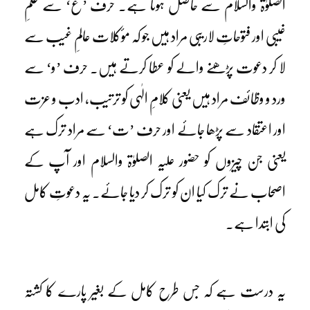
الصلوٰۃ والسلام سے حاصل ہوتا ہے۔ حرف ’ع‘ سے علمِ
غیبی اور فتوحاتِ لاریبی مراد ہیں جو کہ مؤکلات عالمِ غیب سے
لا کر دعوت پڑھنے والے کو عطا کرتے ہیں۔ حرف ’و‘ سے
ورد و وظائف مراد ہیں یعنی کلامِ الٰہی کو ترتیب، ادب و عزت
اور اعتقاد سے پڑھا جائے اور حرف ’ت‘ سے مراد ترک ہے
یعنی جن چیزوں کو حضور علیہ الصلوٰۃ والسلام اور آپ کے
اصحاب نے ترک کیا ان کو ترک کر دیا جائے۔ یہ دعوتِ کامل
کی ابتدا ہے۔
یہ درست ہے کہ جس طرح کامل کے بغیر پارے کا کشتہ