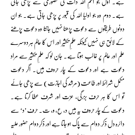
ہے۔ اوّل جو اسمِ اللہ ذات کی حضوری سے پڑھی جاتی
ہے۔ دوم وہ جو اولیا اللہ کی قبور پر پڑھی جاتی ہے۔ جو ان
دونوں طریقوں سے دعوت پڑھنا نہیں جانتا وہ دعوت پڑھنے
کے لائق ہی نہیں کیونکہ علمِ تکثیر اور اس کا عالم ہر دوسرے
علم اور عالم پر غالب ہوتا ہے۔ جان لو کہ علمِ تکثیر سے مراد
دعوت ہے اور دعوت کے چار حروف ہیں۔ اگر دعوت
مکمل شرائط اور طاعت (مرشد کی اجازت) سے پڑھی جائے
تو اس کا ہر حرف بزرگی، عزت اور شرف عطا کرتا ہے۔
دعوت کے چار حروف یہ ہیں د، ع، و، ت۔ حرف ’د‘ سے
دائرہ دل ذکر ِ دوام سے پاک ہو جاتا ہے اور ذکرِ دوام حضور علیہ