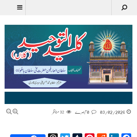
کلید التوحید (کلاں) | Kaleed ul Tauheed Kalan – Urdu Translation
03/02/2026
0 تبصرے
32
مناظر