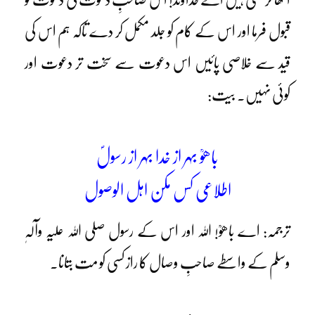
قبول فرما اور اس کے کام کو جلد مکمل کر دے تاکہ ہم اس کی
قید سے خلاصی پائیں اس دعوت سے سخت تر دعوت اور
کوئی نہیں۔ بیت:
باھوؒ بہر از خدا بہر از رسولؐ
اطلاعی کس مکن اہل الوصول
ترجمہ: اے باھوؒ! اللہ اور اس کے رسول صلی اللہ علیہ وآلہٖ
وسلم کے واسطے صاحبِ وصال کا راز کسی کو مت بتانا۔