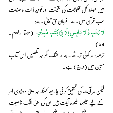
میں موجود کل مخلوقات کی حقیقت اور توحیدِ ذات و صفات
سب قرآن میں ہے۔ فرمانِ حق تعالیٰ ہے:
لَا رَطْبٍ وَّ لَا یَابِسٍ اِلَّا فِیْ کِتٰبٍ مُّبِیْنٍ۔
(سورۃ الانعام۔
59)
ترجمہ: نہ کوئی ترشے ہے نہ خشک مگر ہر تفصیل اس کتابِ
مبین میں (درج) ہے۔
لیکن ہر آیت کی تحقیق کرنی چاہیے کیونکہ ہر دینی و دنیوی امر
کے لیے علیحدہ علیحدہ آیات ہیں جن کی اپنی الگ خاصیت