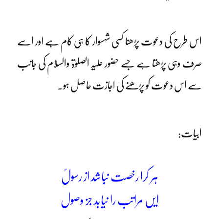
اس طرح کی دعوت پڑھنا کسی شہسوار کا ہی کام ہے اور اسے
صرف وہی پڑھتا ہے جسے حضور علیہ الصلوٰۃ والسلام کی جانب
سے اس دعوت کو پڑھنے کی اجازت حاصل ہو۔
ابیات:
ہر کرا رخصت نباشد از رسولؐ
ایں مراتب را نیابد جز وصول