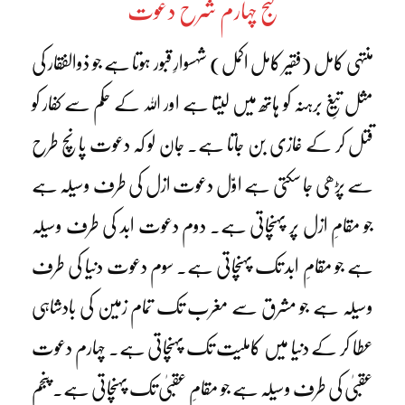
گنج چہارم شرح دعوت
منتہی کامل (فقیر کامل اکمل) شہسوارِ قبور ہوتا ہے جو ذوالفقار کی
مثل تیغِ برہنہ کو ہاتھ میں لیتا ہے اور اللہ کے حکم سے کفار کو
قتل کر کے غازی بن جاتا ہے۔ جان لو کہ دعوت پانچ طرح
سے پڑھی جا سکتی ہے اوّل دعوت ازل کی طرف وسیلہ ہے
جو مقامِ ازل پر پہنچاتی ہے۔ دوم دعوت ابد کی طرف وسیلہ
ہے جو مقامِ ابد تک پہنچاتی ہے۔ سوم دعوت دنیا کی طرف
وسیلہ ہے جو مشرق سے مغرب تک تمام زمین کی بادشاہی
عطا کر کے دنیا میں کاملیت تک پہنچاتی ہے۔ چہارم دعوت
عقبیٰ کی طرف وسیلہ ہے جو مقامِ عقبیٰ تک پہنچاتی ہے۔ پنجم