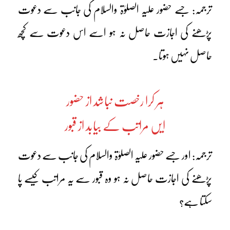
ترجمہ: جسے حضور علیہ الصلوٰۃ والسلام کی جانب سے دعوت
پڑھنے کی اجازت حاصل نہ ہو اسے اس دعوت سے کچھ
حاصل نہیں ہوتا۔
ہر کرا رخصت نباشد از حضور
ایں مراتب کے بیابد از قبور
ترجمہ: اور جسے حضور علیہ الصلوٰۃ والسلام کی جانب سے دعوت
پڑھنے کی اجازت حاصل نہ ہو وہ قبور سے یہ مراتب کیسے پا
سکتا ہے؟