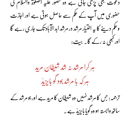
دعوت بھی پڑھی جاتی ہے وہ حضور علیہ الصلوٰۃ والسلام کی
حضوری میں آپ کے حکم سے حاصل ہوتی ہے اور اجازت
و حکم دینے کا یہ اختیار مرشد در مرشد ابد الآباد تک جاری رہے گا
اور کبھی نہ رکے گا۔ بیت:
ہر کرا مرشد نہ شد شیطان مرید
ہر کہ با مرشد بود گو بایزیدؒ
ترجمہ: جس کا مرشد نہیں وہ شیطان کا مرید ہے اور جو مرشد کے
ساتھ وابستہ ہو وہ گویا بایزیدؒ ہے۔