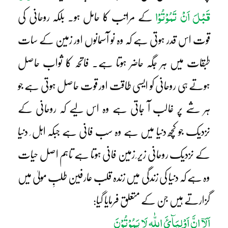
قَبْلَ اَنْ تَمُوْتُوْا
کے مراتب کا حامل ہو۔ بلکہ روحانی کی
قوت اس قدر ہوتی ہے کہ وہ نو آسمانوں اور زمین کے سات
طبقات میں ہر جگہ حاضر ہوتا ہے۔ فاتحہ کا ثواب حاصل
ہوتے ہی روحانی کو ایسی طاقت اور قوت حاصل ہوتی ہے جو
ہر شے پر غالب آ جاتی ہے وہ اس لیے کہ روحانی کے
نزدیک جو کچھ دنیا میں ہے وہ سب فانی ہے جبکہ اہل ِ دنیا
کے نزدیک روحانی زیر ِ زمین فانی ہوتا ہے تاہم اصل حیات
وہ ہے کہ دنیا کی زندگی میں زندہ قلب عارفین طلبِ مولیٰ میں
گزارتے ہیں جن کے متعلق فرمایا گیا:
اَلَآ اِنَّ اَوْلِیَآئَ اللّٰہِ لَا یَمُوْتُوْنَ