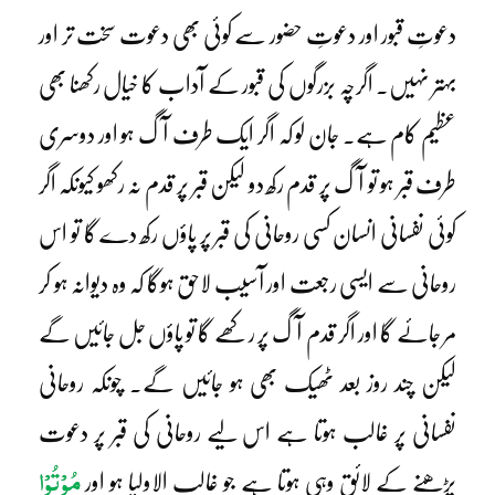
دعوتِ قبور اور دعوتِ حضور سے کوئی بھی دعوت سخت تر اور
بہتر نہیں۔ اگرچہ بزرگوں کی قبور کے آداب کا خیال رکھنا بھی
عظیم کام ہے۔ جان لو کہ اگر ایک طرف آگ ہو اور دوسری
طرف قبر ہو تو آگ پر قدم رکھ دو لیکن قبر پر قدم نہ رکھو کیونکہ اگر
کوئی نفسانی انسان کسی روحانی کی قبر پر پاؤں رکھ دے گا تو اس
روحانی سے ایسی رجعت اور آسیب لاحق ہوگا کہ وہ دیوانہ ہو کر
مر جائے گا اور اگر قدم آگ پر رکھے گا تو پاؤں جل جائیں گے
لیکن چند روز بعد ٹھیک بھی ہو جائیں گے۔ چونکہ روحانی
نفسانی پر غالب ہوتا ہے اس لیے روحانی کی قبر پر دعوت
مُوْتُوْا
پڑھنے کے لائق وہی ہوتا ہے جو غالب الاولیا ہو اور