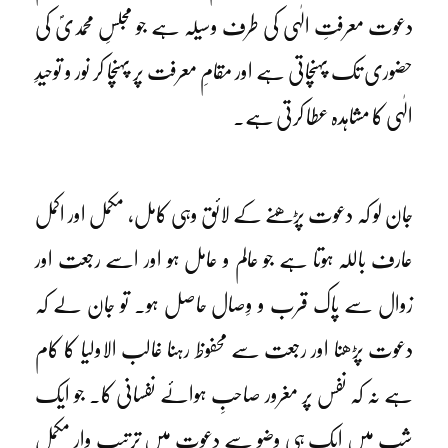
دعوت معرفتِ الٰہی کی طرف وسیلہ ہے جو مجلسِ محمدیؐ کی
حضوری تک پہنچاتی ہے اور مقامِ معرفت پر پہنچا کر نور و توحیدِ
الٰہی کا مشاہدہ عطا کرتی ہے۔
جان لو کہ دعوت پڑھنے کے لائق وہی کامل، مکمل اور اکمل
عارف باللہ ہوتا ہے جو عالم و عامل ہو اور اسے رجعت اور
زوال سے پاک قرب و وِصال حاصل ہو۔ تو جان لے کہ
دعوت پڑھنا اور رجعت سے محفوظ رہنا غالب الاولیا کا کام
ہے نہ کہ نفس پر مغرور صاحبِ ہوائے نفسانی کا۔ جو ایک
شب میں ایک ہی وضو سے دعوت میں ترتیب وار مکمل