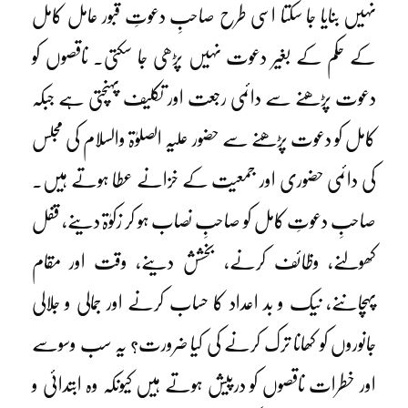
نہیں بنایا جا سکتا اسی طرح صاحبِ دعوتِ قبور عامل کامل
کے حکم کے بغیر دعوت نہیں پڑھی جا سکتی۔ ناقصوں کو
دعوت پڑھنے سے دائمی رجعت اور تکلیف پہنچتی ہے جبکہ
کامل کو دعوت پڑھنے سے حضور علیہ الصلوٰۃ والسلام کی مجلس
کی دائمی حضوری اور جمعیت کے خزانے عطا ہوتے ہیں۔
صاحبِ دعوتِ کامل کو صاحبِ نصاب ہو کر زکوٰۃ دینے، قفل
کھولنے، وظائف کرنے، بخشش دینے، وقت اور مقام
پہچاننے، نیک و بد اعداد کا حساب کرنے اور جمالی و جلالی
جانوروں کو کھانا ترک کرنے کی کیا ضرورت؟ یہ سب وسوسے
اور خطرات ناقصوں کو درپیش ہوتے ہیں کیونکہ وہ ابتدائی و