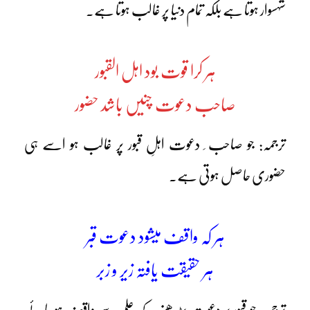
شہسوار ہوتا ہے بلکہ تمام دنیا پر غالب ہوتا ہے۔
ہر کرا قوت بود اہل القبور
صاحب دعوت چنیں باشد حضور
ترجمہ: جو صاحب ِ دعوت اہلِ قبور پر غالب ہو اسے ہی
حضوری حاصل ہوتی ہے۔
ہر کہ واقف میشود دعوت قبر
ہر حقیقت یافتہ زیر و زبر
ترجمہ: جو قبور پر دعوت پڑھنے کے علم سے واقف ہو جائے