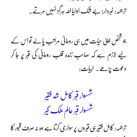
ترجمہ: خبردار! بے شک اولیا اللہ ہرگز نہیں مرتے۔
جو شخص اپنی حیات میں ہی روحانی مراتب پا لے تو اس کے
لیے لازم ہے کہ صاحبِ زندہ قلب روحانی کی قبر پر جا کر
دعوت پڑھے۔ ابیات:
شہسوار قبر کامل شد فقیر
شہسوار قبر عالم ملک گیر
ترجمہ: کامل فقیر ہی قبروں پر سواری کرتا ہے وہ نہ صرف قبور کا