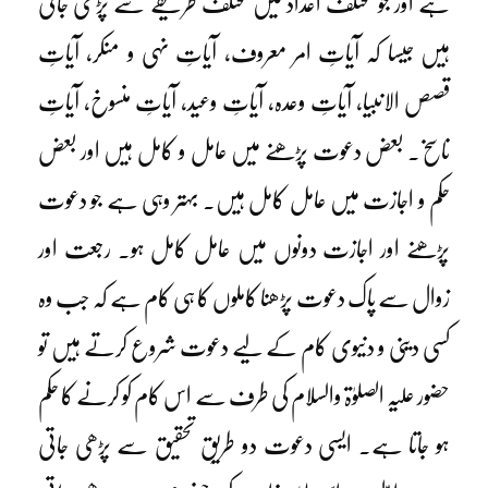
ہے اور جو مختلف اعداد میں مختلف طریقے سے پڑھی جاتی
ہیں جیسا کہ آیاتِ امر معروف، آیاتِ نہی و منکر، آیاتِ
قصص الانبیا، آیاتِ وعدہ، آیاتِ وعید، آیاتِ منسوخ، آیاتِ
ناسخ۔ بعض دعوت پڑھنے میں عامل و کامل ہیں اور بعض
حکم و اجازت میں عامل کامل ہیں۔ بہتر وہی ہے جو دعوت
پڑھنے اور اجازت دونوں میں عامل کامل ہو۔ رجعت اور
زوال سے پاک دعوت پڑھنا کاملوں کا ہی کام ہے کہ جب وہ
کسی دینی و دنیوی کام کے لیے دعوت شروع کرتے ہیں تو
حضور علیہ الصلوٰۃ والسلام کی طرف سے اس کام کو کرنے کا حکم
ہو جاتا ہے۔ ایسی دعوت دو طریقِ تحقیق سے پڑھی جاتی