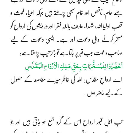
جسے عام، ناقص اور خام سبھی پڑھتے ہیں جبکہ انبیا، غوث و
قطب اولیا اللہ، شہدا، عارف باللہ فقرا اور درویشوں کی ارواح کو
مسخر کرنے والی دعوت اور ہے۔ ایسی دعوت کے لیے
صاحبِ دعوت جب قبر پر جاتا ہے تو باترتیب پڑھتا ہے:
اُحْضُرُوْا لِلْمُسَخَّرَاتِ بِحَقِّ مَلِکِ الْاَرْوَاحِ الْمُقَدَّسِ
اے ارواحِ مقدس! اللہ کی خاطر میرے مقاصد کے حصول
کے لیے حاضر ہوں۔
تب اہلِ قبور ارواح اس کے گرد جمع ہو جاتی ہیں اور جو