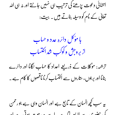
انتہائی دعوت پڑھنے کی ترتیب ہی نہیں جانتے اور نہ ہی اللہ
تعالیٰ کے نام کو وسیلہ بناتے ہیں۔ بیت:
با مؤکل دائرہ عدد و حساب
از بروجش و کوکب شد اکتساب
ترجمہ: مؤکلات کے ذریعے اعداد کا حساب لگانا اور دائرے
بنانا اور برجوں، ستاروں سے اکتساب کرنا ناقصوں کا کام ہے۔
یہ سب کچھ انسان کے تابع ہے اور انسان وہی ہے جو رحمن
کی حضوری سے الہام پاتا ہے۔ اسے نہ رجعت ہوتی ہے اور