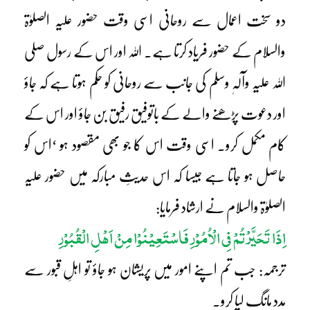
دو سخت اعمال سے روحانی اسی وقت حضور علیہ الصلوٰۃ
والسلام کے حضور فریاد کرتا ہے۔ اللہ اور اس کے رسول صلی
اللہ علیہ وآلہٖ وسلم کی جانب سے روحانی کو حکم ہوتا ہے کہ جاؤ
اور دعوت پڑھنے والے کے باتوفیق رفیق بن جاؤ اور اس کے
کام مکمل کرو۔ اسی وقت اس کا جو بھی مقصود ہو ‘اس کو
حاصل ہو جاتا ہے جیسا کہ اس حدیثِ مبارکہ میں حضور علیہ
الصلوٰۃ والسلام نے ارشاد فرمایا:
اِذَا تَحَیَّرْتُمْ فِی الْاُمُوْرِ فَاسْتَعِیْنُوْا مِنْ اَہْلِ الْقُبُوْرِ
ترجمہ: جب تم اپنے امور میں پریشان ہو جاؤ تو اہلِ قبور سے
مدد مانگ لیا کرو۔