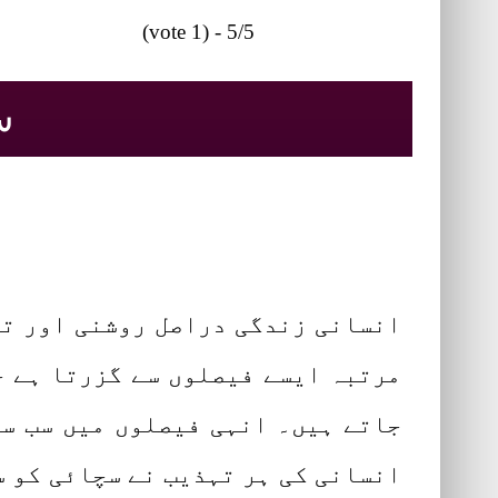
5/5 - (1 vote)
سچ
انسانی زندگی دراصل روشنی اور تا
مرتبہ ایسے فیصلوں سے گزرتا ہے ج
جاتے ہیں۔ انہی فیصلوں میں سب سے
انسانی کی ہر تہذیب نے سچائی کو س