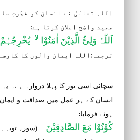
اللہ تعالیٰ نے انسان کو فطرتِ سلی
مجید واضح اعلان کرتا ہے:
لا
اَللّٰہُ وَلِیُّ الَّذِیْنَ اٰمَنُوْا
یُخْرِجُہُمْ م
ترجمہ:اللہ ایمان والوں کا کارساز
سچائی اسی نور کا پہلا دروازہ ہے۔ یہ
انسان کے ہر عمل میں صداقت و ایمان کی
ہوئے فرمایا:
کُوْنُوْا مَعَ الصَّادِقِیْنَ
(سورۃ توبہ۔ 119)