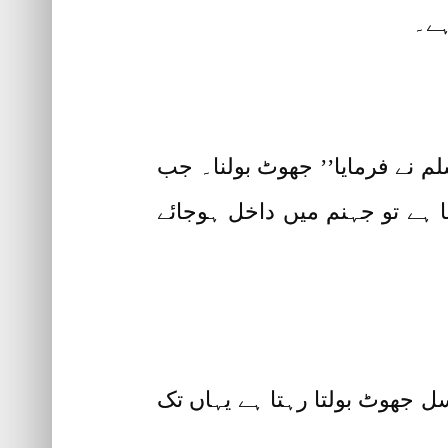
ہے۔
لم نے فرمایا’’ جھوٹ بولنا۔ جب
تا ہے تو جہنم میں داخل ہوجائے
 جھوٹ بولتا رہتا ہے یہاں تک