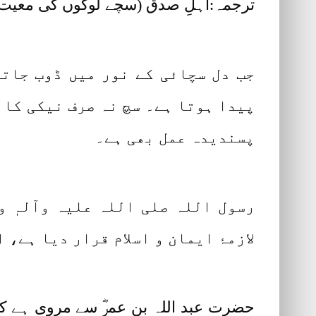
ترجمہ:اہلِ صدق (سچے لوگوں کی معیت
جب دل سچائی کے نور میں ڈوب جات
پیدا ہوتا ہے۔ سچ نہ صرف نیکی کا ر
پسندیدہ عمل بھی ہے۔
رسول اللہ صلی اللہ علیہ وآلہٖ و
لازمۂ ایمان و اسلام قرار دیا ہے،
حضرت عبد اللہ بن عمرؓ سے مروی ہے کہ 