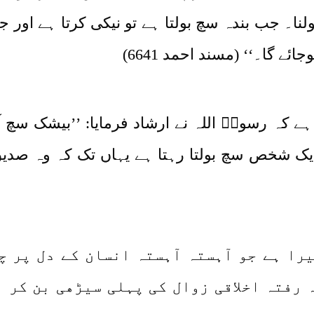
لنا۔ جب بندہ سچ بولتا ہے تو نیکی کرتا ہے اور جب
ئے گا۔‘‘ (مسند احمد 6641)
کہ رسولؐ اللہ نے ارشاد فرمایا: ’’بیشک سچ آ
 شخص سچ بولتا رہتا ہے یہاں تک کہ وہ صدیق ک
را ہے جو آہستہ آہستہ انسان کے دل پر چ
 رفتہ اخلاقی زوال کی پہلی سیڑھی بن کر 