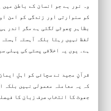
وہ نور ہے جو انسان کے باطن میں 
کو سنوارتی اور زندگی کو امن او
بظاہر چھوٹی لگتی ہے مگر اندر ہی 
لفظ نہیں رہتا بلکہ آہستہ آہستہ
ہے۔ یوں یہ اخلاقی پستی کی پہلی سی
قرآنِ مجید نے سچائی کو اہلِ ایما
کہ یہ معاملہ معمولی نہیں بلکہ ان
جھوٹ کا انتخاب صرف زبان کا فیصلہ