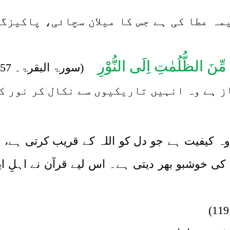
مہ عطا کی ہے جس کا میلان سچائی، پاکیزگی 
ِّنَ الظُّلُمٰتِ اِلَی النُّوْرِ
(سورۃ البقرۃ۔ 257)
 ہے وہ انہیں تاریکیوں سے نکال کر نور ک
 وہ کیفیت ہے جو دل کو اللہ کے قریب کرتی ہے،
 خوشبو بھر دیتی ہے۔ اس لیے قرآن نے اہلِ ایم