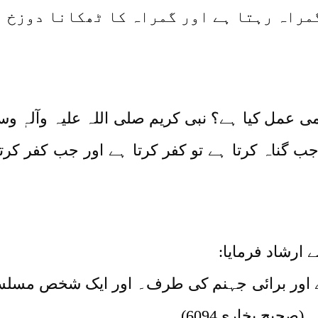
مراہ رہتا ہے اور گمراہ کا ٹھکانا دوزخ 
 عمل کیا ہے؟ نبی کریم صلی اللہ علیہ وآلہٖ وس
 جب گناہ کرتا ہے تو کفر کرتا ہے اور جب کفر کر
 ارشاد فرمایا:
ے اور برائی جہنم کی طرف۔ اور ایک شخص مسلسل
(صحیح بخاری6094)