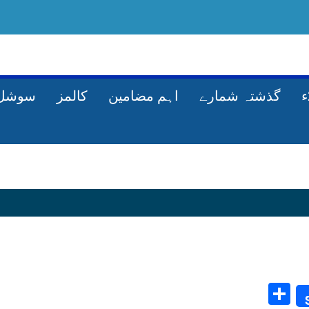
گذشتہ شمارے
اہم مضامین
کالمز
سوشل 
Share