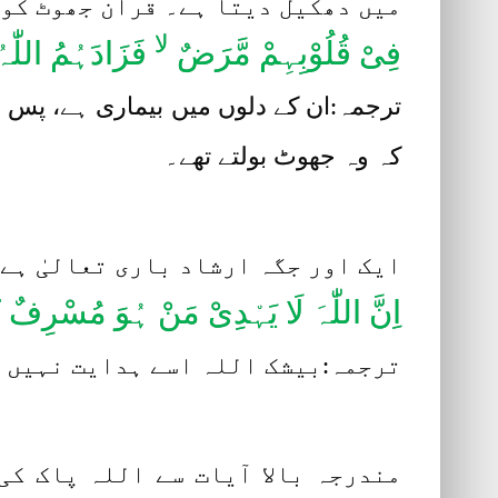
میں دھکیل دیتا ہے۔ قرآن جھوٹ کو 
لا
فِیْ قُلُوْبِہِمْ مَّرَضٌ
فَزَادَہُمُ اللّٰہ
ترجمہ:ان کے دلوں میں بیماری ہے، پس ال
کہ وہ جھوٹ بولتے تھے۔
ایک اور جگہ ارشاد باری تعالیٰ ہے:
اِنَّ اللّٰہَ لَا یَہْدِیْ مَنْ ہُوَ مُسْرِفٌ 
ترجمہ:بیشک اللہ اسے ہدایت نہیں د
مندرجہ بالا آیات سے اللہ پاک ک