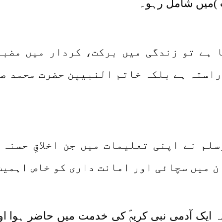
 )میں شامل رہو۔
ا ہے تو زندگی میں برکت، کردار میں مضب
استہ ہے بلکہ خاتم النبییٖن حضرت محمد صلی
سلم نے اپنی تعلیمات میں جن اخلاقِ حسنہ
 ان میں سچائی اور امانت داری کو خاص اہمی
ایک آدمی نبی کریمؐ کی خدمت میں حاضر ہوا اور 