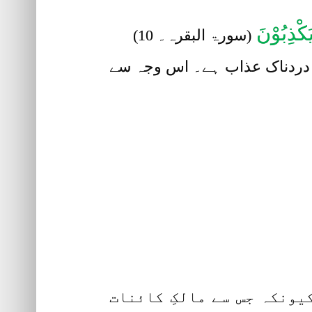
َکْذِبُوْنَ
(سورۃ البقرہ۔ 10)
لئے دردناک عذاب ہے۔ اس وجہ سے
۔
یونکہ جس سے مالکِ کائنات