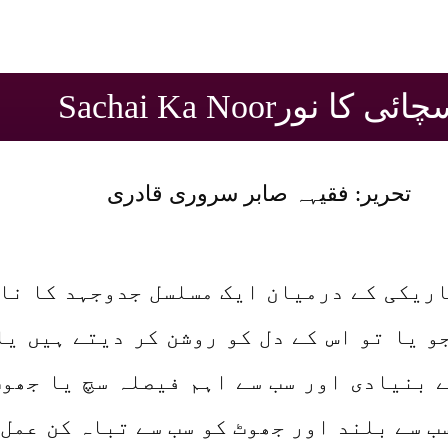
ائی کا نورSachai Ka Noor
تحریر: فقیہہ صابر سروری قادری
ریکی کے درمیان ایک مسلسل جدوجہد کا نام
و یا تو اس کے دل کو روشن کر دیتے ہیں یا
 بنیادی اور سب سے اہم فیصلہ سچ یا جھوٹ
ب سے بلند اور جھوٹ کو سب سے تباہ کن عمل