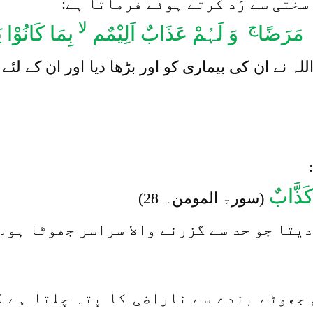
سختی سے رَد کرتے ہوئے فرماتا ہے:
ج
لا
ُ مَرَضًا
وَ لَہُمْ عَذَابٌ اَلِیْمٌم
بِمَا کَانُوْا ی
لہ نے ان کی بیماری کو اور بڑھا دیا اور ان کے 
کَذَّابٌ
(سورۃ المومن۔ 28)
یتا جو حد سے گزرنے والا سراسر جھوٹا ہو
ی جھوٹے بندے سے ناراضی کا پتہ چلتا ہے ک