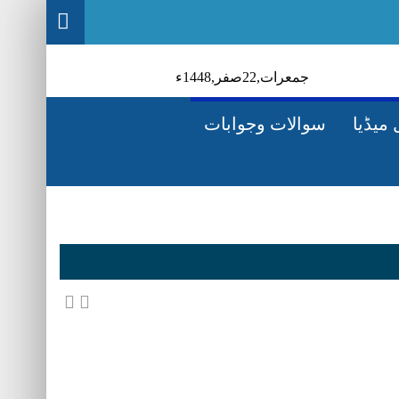
جمعرات‬‮,
22
صفر‬,
1448ء
میڈیا
سوالات وجوابات