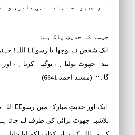
ناراض ہو اسے ہدیت نہی ملتی، وہ گ
جیسا کہ حدیثِ پاک ہے:
ایک شخص نے پوچھا یا رسولؐ اللہ! جہنمی
بندہ جھوٹ بولتا ہے توگناہ کرتا ہے اور
گا۔‘‘ (مسند احمد 6641)
ایک اور حدیثِ مبارکہ میں رسولؐ اللہ نے
بلاشبہ جھوٹ برائی کی طرف لے جاتا ہ
کہ وہ اللہ کے یہاں کذاب لکھ لیا جاتا ہے۔ 