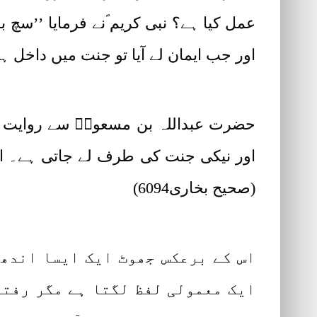
عمل کیا ہے؟ نبی کریم ؐنے فرمایا ’’سچ بو
اور جب ایمان لے آیا تو جنت میں داخل ہوجا
حضرت عبداللہ بن مسعودؓ سے روایت ہے 
اور نیکی جنت کی طرف لے جاتی ہے۔ ایک
(صحیح بخاری6094)
اس کے برعکس جھوٹ ایک ایسا اندھی
ایک معمولی لفظ لگتا ہے مگر رفتہ