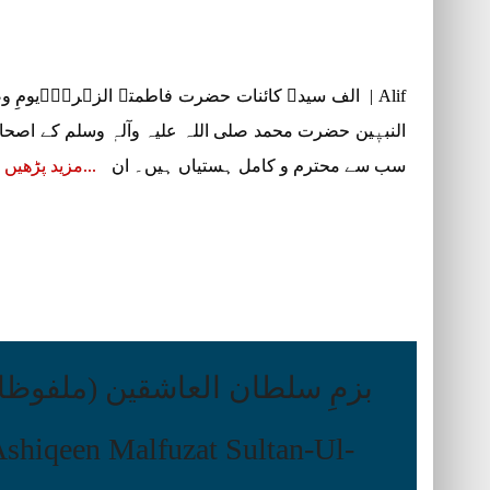
النبیٖین حضرت محمد صلی اللہ علیہ وآلہٖ وسلم کے اصحا
سب سے محترم و کامل ہستیاں ہیں۔ ان
مزید پڑھیں
بزمِ سلطان العاشقین (ملفوظ
shiqeen Malfuzat Sultan-Ul-