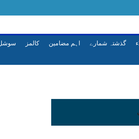
گذشتہ شمارے
اہم مضامین
کالمز
سوشل 