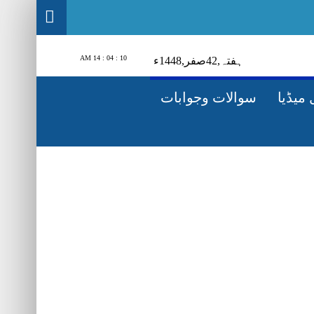
10 : 04 : 15 AM
ہفتہ‬‮,
24
صفر‬,
1448ء
میڈیا
سوالات وجوابات