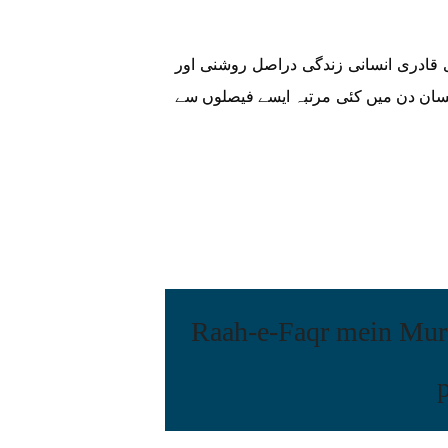
فقیہہ صابر سروری قادری انسانی زندگی دراصل روشنی اور
نسان دن میں کئی مرتبہ ایسے فیصلوں سے
 میں مرشد پر یقین Raah-e-Faqr mein Murshid