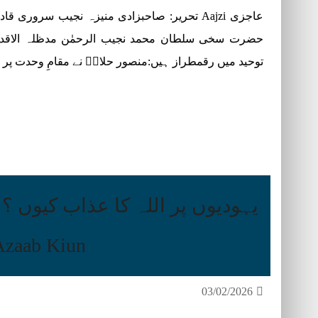
عاجزی Aajzi تحریر: صاحبزادی منیزہ نجیب سرو
حضرت سخی سلطان محمد نجیب الرحمٰن مدظلہ الاقدس
توحید میں رقمطراز ہیں:منصور حلاجؒ نے مقامِ وحدت پر پہنچ ک
Azaab Kiun?
03/02/2026