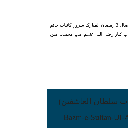
Alif | الف سیدہ کائنات حضرت فاطمتہ الزہراؓ۔یومِ وصال 3 رمضان المبارک سرورِ کائنات خاتم
بِ کبار رضی اللہ عنہم امتِ محمدیہ میں
ات سلطان العاشقین)
Bazm-e-Sultan-Ul-A