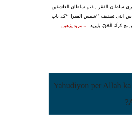
ری قادری سلطان الفقر ہفتم سلطان العاشقین
 اپنی تصنیف ’’شمس الفقرا ‘‘کے باب
راَنَا الْحَقْ، بایزید
مزید پڑھیں
یہودیوں پر اللہ کا عذاب کیوں ؟ Yahudiyon per Allah ka