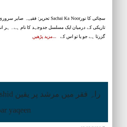
سچائی کا نورSachai Ka Noor تحریر: 
تاریکی کے درمیان ایک مسلسل جدوجہد کا نام ہے۔ ہر ا
گزرتا ہے جو یا تو اس کے
مزید پڑھیں
راہِ فقر
par yaqeen