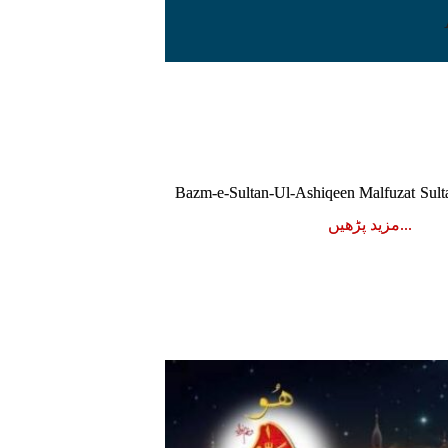
لطان العاشقین (ملفوظات سلطان العاشقین) Bazm-e-Sultan-Ul-Ashiqeen Malfuzat Sultan-
مزید پڑھیں