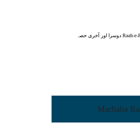
راہِ فقر میں مرشد پر یقین Raah-e-Faqr mein Murshid par yaqeen دوسرا اور آخری حصہ