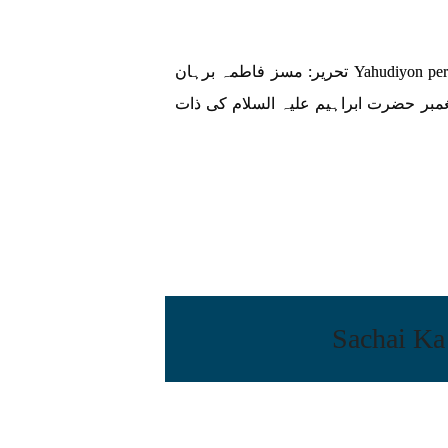
یہودیوں پر اللہ کا عذاب کیوں ؟? Yahudiyon per Allah ka Azaab Kiun تحریر: مسز فاطمہ برہان
یغمبر حضرت ابراہیم علیہ السلام کی ذات