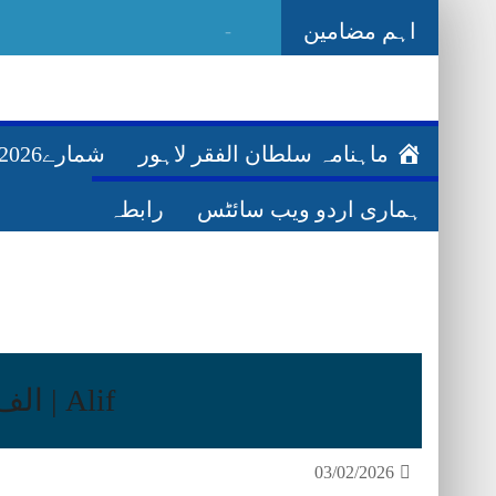
اہم مضامین
Ghazwa Badar غزوہ بدر
ماہنامہ سلطان الفقر لاہور
شمارے2026ء
ہماری اردو ویب سائٹس
رابطہ
Alif | الف
03/02/2026