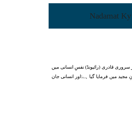
Na تحریر: فقیہہ صابر سروری قادری (رائیونڈ) نفسِ انسانی میں
 مجید میں فرمایا گیا ہے:اور انسانی جان