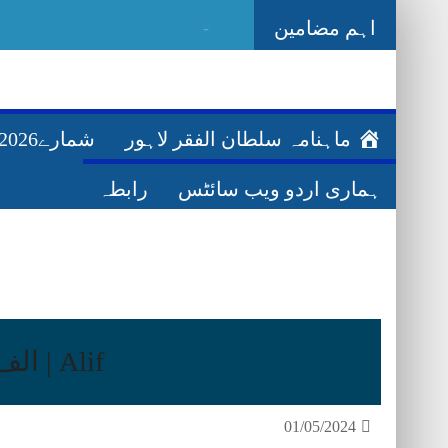
اہم مضامین
Ghazwa Badar غزوہ بدر
ماہنامہ سلطان الفقر لاہور
شمارے2026ء
ہماری اردو ویب سائٹس
رابطہ
Alif | الف
01/05/2024