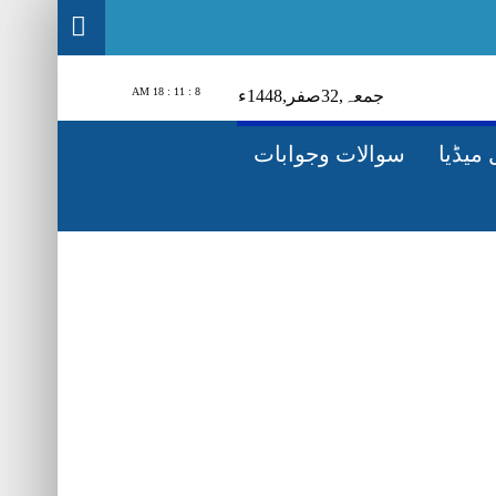
8 : 11 : 19 AM
جمعہ‬‮,
23
صفر‬,
1448ء
میڈیا
سوالات وجوابات