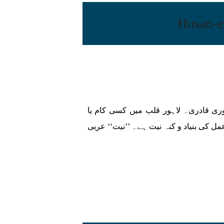
 انیلا یاسین سروری قادری۔ لاہور قلب میں کسی کام یا
مل کی بنیاد و کنہ نیت ہے۔ ’’نیت‘‘ عربی