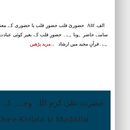
الف. Alif حضوریٔ قلب حضورِ قلب یا حضوری کے
سامنے حاضر ہونا ہے۔ حضورِ قلب کے بغیر کوئی عبادت 
ہے۔قرآنِ مجید میں ارشاد
مزید پڑھیں
حضرت علی کرم اللہ وجہہ کے د
 Dor-e-Khilafat ki Mushkilat