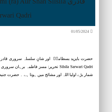
قادری (ra) Aur Shan Silsila
rwari Qadri
01/05/2024
Silsila Sarwari Qadri تحریر: مسز فاطمہ ب
شمار بڑے اولیا اللہ اور مشائخ میں ہوتا ہے ۔ حضرت جنید