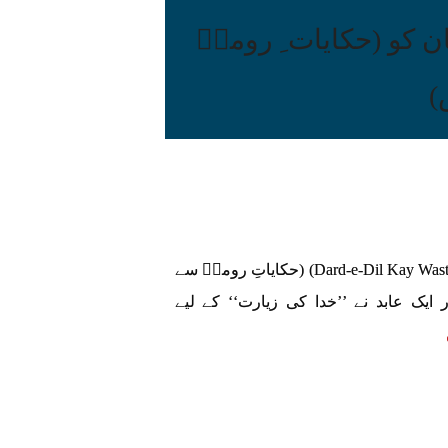
ان کو (حکایات ِ رومیؒ
)
درد ِ دل کے واسطے پیدا کیا انسان کو (Dard-e-Dil Kay Waste Paida kiya Insaan) (حکایاتِ رومیؒ سے
یک عابد نے ’’خدا کی زیارت‘‘ کے لیے