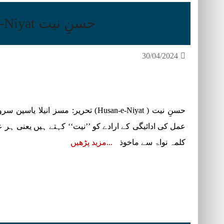
حسنِ نیت Husan-e-Niyat
30/04/2024
حسنِ نیت ( Husan-e-Niyat) تحریر: مسز
عمل کی ادائیگی کے ارادے کو ’’نیت‘‘ کہتے ہیں یعنی ہر ع
کلمہ نواۃ سے ماخوذ
مزید پڑھیں