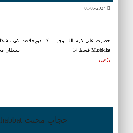
01/05/2024
Mushkilat قسط 14 سلطان محمد عبداللہ اقبال سروری قادری
پڑھیں
حجابِ محبت Hijab-e-Mohabbat