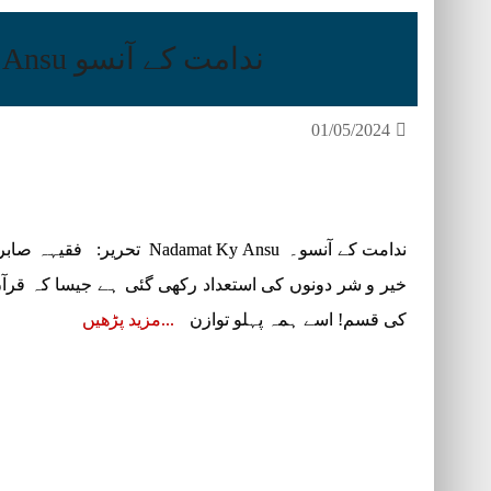
ندامت کے آنسو Nadamat Ky Ansu
01/05/2024
ندامت کے آنسو۔ damat Ky Ansu
خیر و شر دونوں کی استعداد رکھی گئی ہے جیسا کہ قرآنِ
کی قسم! اسے ہمہ پہلو توازن
مزید پڑھیں