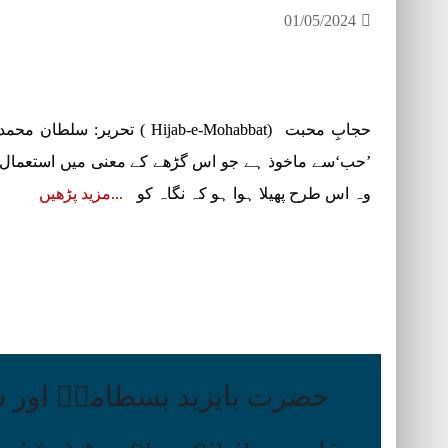
01/05/2024
حجابِ محبت (Hijab-e-Mohabbat
’حب‘سے ماخوذ ہے جو اس گڑھے کے معنی میں استعمال ہ
وہ اس طرح پھیلا ہوا ہو کہ نگاہ کو
مزید پڑھیں
حضرت بایزید بسطامیؒ اور 