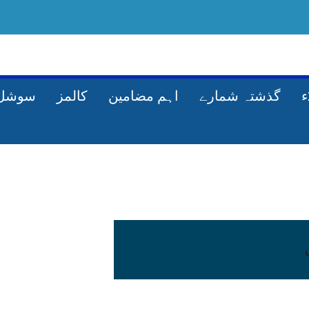
گذشتہ شمارے
اہم مضامین
کالمز
سوشل 