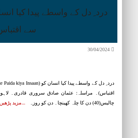
درد ِ دل کے واسطے پیدا کیا انس
سے اقتباس
30/04/2024
اقتباس)۔ مراسلہ: عثمان صادق سروری قادری۔ لاہور ا
چالیس(40) دن کا چلہ کھینچا۔ دن کو روزہ
مزید پڑھیں