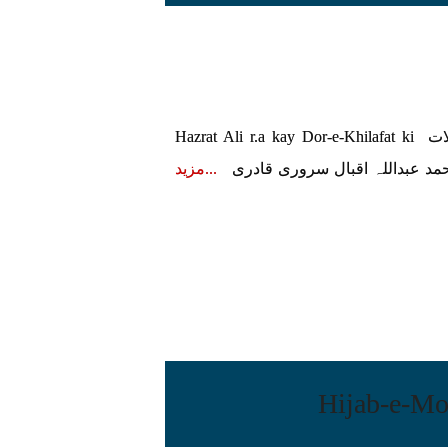
حضرت علی کرم اللہ وجہہ کے دورِخلافت کی مشکلات Hazrat Ali r.a kay Dor-e-Khilafat ki
مزید