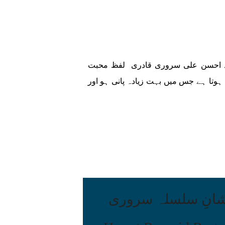
 ) تحریر: سلطان محمد احسن علی سروری قادری لفظ محبت
وتا ہے جس میں بہت زیادہ پانی ہو اور
شانِ سلسلہ سروری