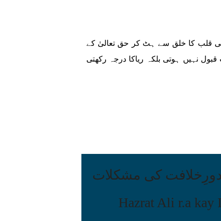
 معنی قلب کا خلق سے ہٹ کر حق تعالیٰ کے
قبول نہیں ہوتی بلکہ ریاکا درجہ رکھتی
ورِخلافت کی مشکلات
Hazrat Ali r.a kay