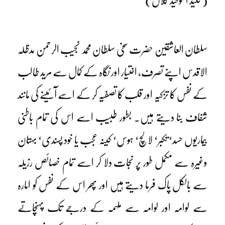
(کلید التوحید کلاں)
سلطان العاشقین حضرت سخی سلطان محمد نجیب الرحمن مدظلہ
الاقدس اپنے تصرف، اختیار اور نگاہ کے کمال سے مرید طالب
کے نفس کا تزکیہ اور قلب کا تصفیہ کر کے اسے آئینے کی مانند
شفاف بنا دیتے ہیں۔ بطور طبیب اسے اس کی تمام باطنی
بیماریوں حسد‘ تکبر‘ لالچ‘ ہوس‘ کینہ عجب یا خود پسندی‘ بہتان
وغیرہ سے مکمل طور پر نجات دلا کر اسے تمام خصائص رزیلہ
سے بالکل پاک فرما دیتے ہیں اور پھر اس کے نفس کو امارہ
سے لوامہ اور لوامہ سے ملہمہ کے درجے تک پہنچاتے