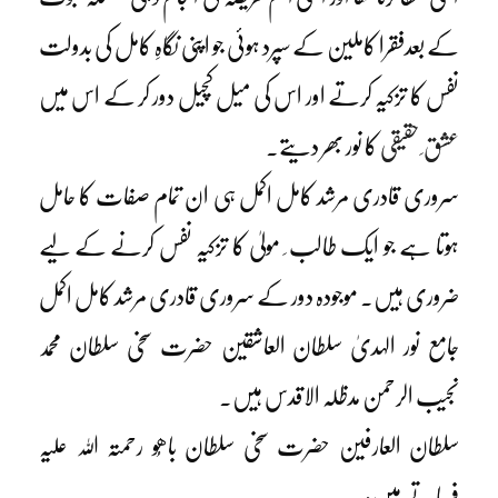
کے بعدفقرا کاملین کے سپرد ہوئی جو اپنی نگاہِ کامل کی بدولت
نفس کا تزکیہ کرتے اور اس کی میل کچیل دور کر کے اس میں
عشق ِ حقیقی
کا نور بھر دیتے۔
سروری قادری مرشد کامل اکمل ہی ان تمام صفات کا حامل
ہوتا ہے جو ایک طالب ِ مولیٰ کا تزکیہ نفس کرنے کے لیے
ضروری ہیں۔ موجودہ دور کے سروری قادری مرشد کامل اکمل
جامع نور الہدیٰ سلطان العاشقین حضرت سخی سلطان محمد
نجیب الرحمن مدظلہ الاقدس ہیں۔
سلطان العارفین حضرت سخی سلطان باھُو رحمتہ اللہ علیہ
فرماتے ہیں: