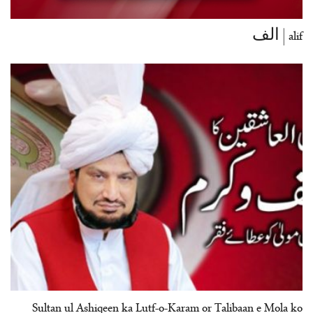
alif | الف
Sultan ul Ashiqeen ka Lutf-o-Karam or Talibaan e Mola ko