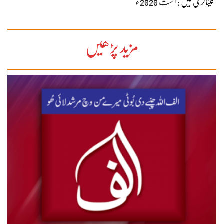
کیٹاگری میں :
اگست 2020ء
مزید پڑھیں