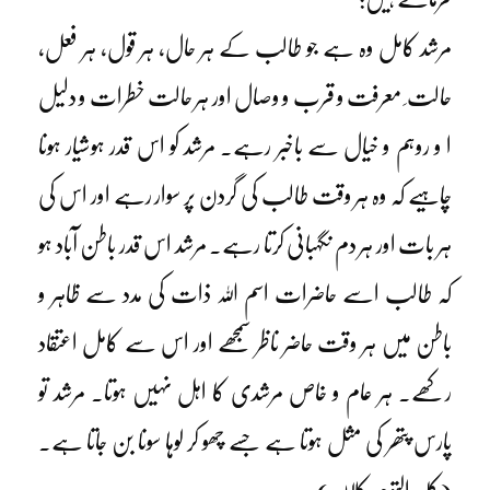
مرشد کامل وہ ہے جو طالب کے ہر حال، ہر قول، ہر فعل،
حالت ِ معرفت و قرب و وصال اور ہر حالت خطرات و دلیل
ا و روہم و خیال سے باخبر رہے۔ مرشد کو اس قدر ہوشیار ہونا
چاہیے کہ وہ ہر وقت طالب کی گردن پر سوار رہے اور اس کی
ہر بات اور ہر دم نگہبانی کرتا رہے۔ مرشد اس قدر باطن آباد ہو
کہ طالب اسے حاضرات اسم اللہ ذات کی مدد سے ظاہر و
باطن میں ہر وقت حاضر ناظر سمجھے اور اس سے کامل اعتقاد
رکھے۔ ہر عام و خاص مرشدی کا اہل نہیں ہوتا۔ مرشد تو
پارس پتھر کی مثل ہوتا ہے جسے چھو کر لوہا سونا بن جاتا ہے۔