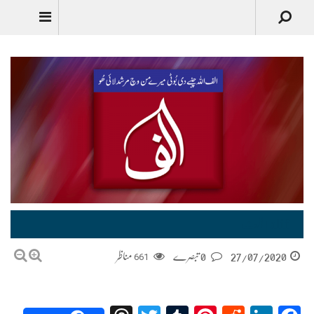
alif | الف
27/07/2020
0 تبصرے
661
مناظر