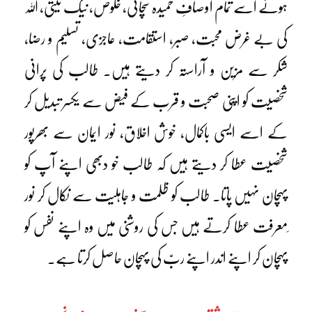
ہوئے اسے تمام اوصافِ حمیدہ سچائی، خلوص، نیک نیتی، اللہ
کی بے غرض محبت، صبر، استقامت، عاجزی، تسلیم و رضا،
شکر سے مزین و آراستہ کر دیتے ہیں۔ طالب کی پرانی
شخصیت کو اپنی صحبت و قرب کے فیض سے یکسر تبدیل کر
کے اسے ایسی باکمال، خوش اخلاق، نور ایمان سے بھرپور
شخصیت عطا کر دیتے ہیں کہ طالب خو دبھی اپنے آپ کو
پہچان نہیں پاتا۔ طالب کو ظلمت و جاہلیت سے نکال کر نور
ِمعرفت عطا کرتے ہیں جس کی روشنی میں وہ اپنے نفس کو
پہچان کر اپنے اندر اپنے ربّ کی پہچان حاصل کرتا ہے۔