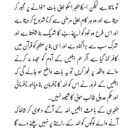
تو مانتا ہے لیکن اسکا تکبر اسکو اپنی بات منوانے پر مجبور کر
دیتا ہے اور وہ ہر کام اپنی مرضی سے کرنا شروع کر دیتا ہے
اور اس طرح وہ خود کو اپنے ربّ کا شریک بنا بیٹھتا ہے اور
شرک سب سے بڑا گناہ ہے اور اسی بنا پر متکبر کو قرآن میں
کافر کہا گیا ہے اگر ہم ابلیس کے آدم کو سجدہ نہ کرنے
والے واقعہ پر غور کریں تو یہ بات واضح ہو جائے گی کہ
ابلیس کے غرور نے اس کو اللہ کا نافرمان بنا دیااور نافرمانی
اور حکم عدولی طالبِ مولیٰ کا شیوہ نہیں۔
تکبرہی کے باعث ابلیس اللہ کے آگے دعویٰ کر بیٹھا کہ
آنے والے لوگوں کو اللہ کے راستے پر نہیں چلنے دے گا