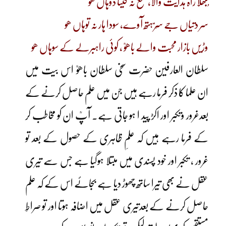
ُبھلا راہ ہدایت والا، نفع نہ کیتا دوہاں ھو
سر دتیاں جے سِرّ ہتھ آوے، سودا ہار نہ توہاں ھو
وڑیں بازار محبت والے باھوؒ ، کوئی راہبرلے کے سوہاں ھو
سلطان العارفین حضرت سخی سلطان باھوؒ اس بیت میں
ان علما کا ذکر فرما رہے ہیں جن میں علم حاصل کرنے کے
بعدغرور وتکبر اور اکڑ پید ا ہو جاتی ہے۔ آپؒ ان کو مخاطب کر
کے فرما رہے ہیں کہ علمِ ظاہری کے حصول کے بعد تو
غرور ، تکبر اور خود پسندی میں مبتلا ہوگیا ہے جس سے تیری
عقل نے بھی تیرا ساتھ چھوڑ دیا ہے بجائے اس کے کہ علم
حاصل کرنے کے بعدتیری عقل میں اضافہ ہوتا اور تو صراطِ