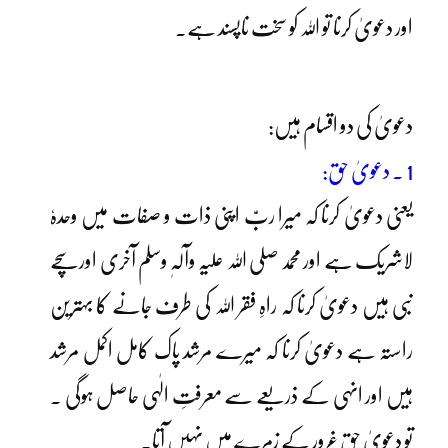
اور دعویٰ کرنا تو اللہ کو سخت ناپسند ہے۔
دعویٰ کی دو اقسام ہیں:
1 ۔ دعویٰ حق:
یعنی دعویٰ کرنا کہ میرا ربّ اپنی ذات و صفات میں وحدہٗ
لاشریک ہے اور محمد صلی اللہ علیہ وآلہٖ وسلم آخری اور سچے
نبی ہیں دعویٰ کرنا کہ راہِ فقر اللہ کی طرف جانے کا بہترین
راستہ ہے دعویٰ کرنا کہ میرے مرشد پاک کامل اکمل مرشد
ہیں اور انہی کے ذریعے سے معرفتِ الٰہی حاصل ہوگی ۔
تو دعویٰ حق غرور کے زمرے میں نہیں آتا۔