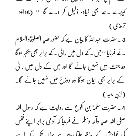
کیڑے سے بھی زیادہ ذلیل کر دے گا۔‘‘ (بوداؤد۔
ترمذی)
3 ۔ حضرت عبد اللہؓ کا بیان ہے کہ حضور علیہ الصلوٰۃو السلام
نے فرمایا ’’جس کے دل میں رائی کے برابر بھی تکبر ہوگا
وہ جنت میں نہیں جائے گا اور جس کے دل میں رائی
کے برابر بھی ایمان ہوگا وہ دوزخ میں نہیں جائے گا۔
(ابنِ ماجہ)
4 ۔ حضرت سلمہؓ بن اکوع سے روایت ہے کہ رسول اللہ
صلی اللہ علیہ وآلہٖ وسلم نے فرمایا کہ آدمی برابر اپنے نفس
کی خواہش کے ساتھ چلتا رہتا ہے یہاں تک کہ اسے