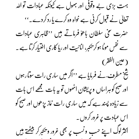
بہت بڑی بے وقوفی اور بھول ہے کیونکہ عبادات تو اللہ
تعالیٰ نے قبول کرنی ہے خواہ وہ کرے یا رد کردے۔‘‘
حضرت سخی سلطان باھوؒ فرماتے ہیں ’’ظاہری عبادات
سے نفس موٹا ہو کر تکبر، انانیت اور ریا کاری اختیار کرتا ہے۔
(عین الفقر)
شیخ مطرف ؒ نے فرمایا ہے ’’اگر میں ساری رات سوتا رہوں
اور صبح کو ہراساں و پریشان اٹھوں تو یہ بات مجھے اس بات
سے زیادہ پسند ہے کہ میں ساری رات نماز پڑھوں اور صبح کو
اس عبادت پر غرور کروں۔
اکثر لوگ اپنے حسب و نسب پر بھی غرور و تکبر کر بیٹھتے ہیں