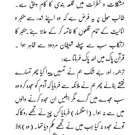
مشکلات و خطرات میں قلعہ بندی کا کام دیتی ہے۔
طالبِ مولیٰ پر یہ فرض ہے کہ وہ اپنے اندر سے تکبر و
انانیت کے تمام قلعوں کا خاتمہ کر کے عاجز بنے۔تکبر کا
ارتکاب سب سے پہلے شیطان مردود سے ظاہر ہوا ۔
قرآنِ پاک میں اللہ پاک فرماتا ہے:
ترجمہ: اور بے شک ہم نے تمہیں پیدا کیا پھر تمہارے
نقشے بنائے پھر ہم نے ملائکہ سے فرمایا کہ آدم کو سجدہ کرو وہ
سب سجدے میں گرے مگر ابلیس ان سجدہ کرنے والوں
میں سے نہ ہوا۔ (استفسار) فرمایا کس چیز نے تجھے روکا کہ
تونے سجدہ نہ کیا جب میں نے تجھے حکم دیا تھا۔ (وہ) بولا