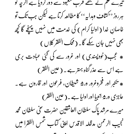
تیرے علم نے تجھے قربِ معبود سے دور کردیا ہے اگرچہ تو
ہر روز ’’کشاف وہدایہ‘‘ کا مطالعہ کرتا ہے لیکن جب تک تو
خاصانِ خدا (اولیا کرام) کی خدمت میں نہیں پہنچے گا کچھ
بھی نہیں جان سکے گا۔ (محک الفقر کلاں)
* عجب(خودپسندی) اور غرور سے کی گئی عبادت بری
ہے اس سے عذرِ گناہ بہتر ہے۔ (عین الفقر)
* تکبر اور فخروغرور ورثۂ شیطان، فرعون اور قارون ہے۔
عاجزی ورثۂ انبیا اور اولیا ہے۔(عین الفقر)
میرے مرشد پاک سلطان العاشقین حضرت سخی سلطان محمد
نجیب الرحمن مدظلہ الاقدس اپنی کتاب شمس الفقرا میں