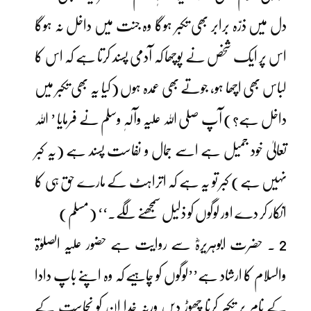
دل میں ذرّہ برابر بھی تکبر ہوگا وہ جنت میں داخل نہ ہوگا
اس پر ایک شخص نے پوچھا کہ آدمی پسند کرتا ہے کہ اس کا
لباس بھی اچھا ہو، جوتے بھی عمدہ ہوں (کیا یہ بھی تکبر میں
داخل ہے؟) آپ صلی اللہ علیہ وآلہٖ وسلم نے فرمایا ’ اللہ
تعالیٰ خود جمیل ہے اسے جمال و نفاست پسند ہے (یہ کبر
نہیں ہے) کبر تو یہ ہے کہ اتراہٹ کے مارے حق ہی کا
انکار کر دے اور لوگوں کو ذلیل سمجھنے لگے۔‘‘ (مسلم)
2 ۔ حضرت ابوہریرہؓ سے روایت ہے حضور علیہ الصلوٰۃ
والسلام کا ارشاد ہے’’لوگوں کو چاہیے کہ وہ اپنے باپ دادا
کے نام پر تکبر کرنا چھوڑ دیں ورنہ خدا ان کو نجاست کے