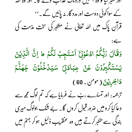
اور تکبر کیا تو وہ انہیں دردناک عذاب دے گا۔ اور وہ اللہ
کے سوا کوئی دوست اور مددگار نہ پائیں گے۔‘‘
قرآنِ پاک میں اللہ تعالیٰ نے متکبر کی سخت مذمت کی
ہے:
وَقَالَ رَبُّکُمُ ادْعُوْنِیْٓ اَسْتَجِبْ لَکُمْ ط اِنَّ الَّذِیْنَ
یَسْتَکْبِرُوْنَ عَنْ عِبَادَتِیْ سَیَدْخُلُوْنَ جَھَنَّمَ
دَاخِرِیْنَ
( مومن۔ 60)
ترجمہ: اور تمہارے ربّ نے فرمایا ہے کہ تم لوگ مجھ سے
دعا کیا کرو میں ضرور قبول کروں گا۔ بے شک جولوگ میری
بندگی سے تکبر کرتے ہیں وہ عنقریب ذلیل ہو کر جہنم میں