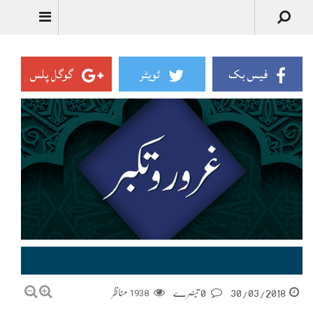
Urdu
فیس بک
ٹویٹر
گوگل پلس
غرور و تکبر–Guroor aur Takabbur
30/03/2018
0 تبصرے
1938
مناظر