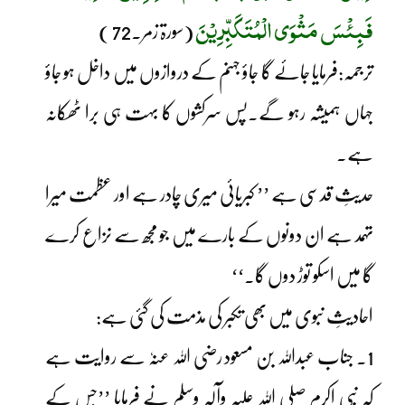
فَبِئْسَ مَثْوَی الْمُتَکَبِّرِیْنَ
(سورۃ زمر۔72 )
ترجمہ:فرمایا جائے گا جاؤ جہنم کے دروازوں میں داخل ہو جاؤ
جہاں ہمیشہ رہو گے۔پس سرکشوں کا بہت ہی برا ٹھکانہ
ہے۔
حدیثِ قدسی ہے ’’ کبریائی میری چادر ہے اور عظمت میرا
تہمد ہے ان دونوں کے بارے میں جو مجھ سے نزاع کرے
گا میں اسکو توڑ دوں گا۔‘‘
احادیثِ نبوی میں بھی تکبر کی مذمت کی گئی ہے:
1۔ جناب عبداللہ بن مسعود رضی اللہ عنہٗ سے روایت ہے
کہ نبی اکرم صلی اللہ علیہ وآلہٖ وسلم نے فرمایا ’’جس کے