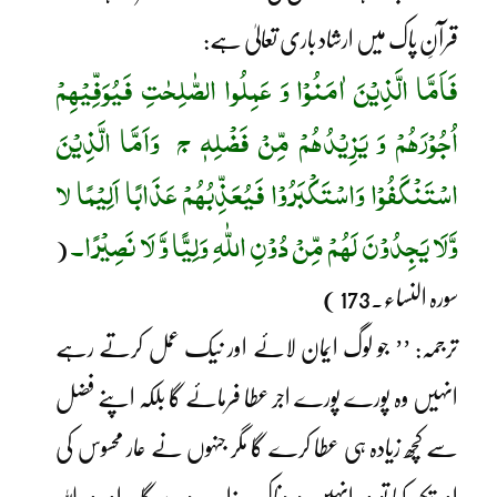
قرآنِ پاک میں ارشاد باری تعالیٰ ہے:
فَاَمَّا الَّذِیْنَ اٰمَنُوْا وَ عَمِلُوا الصّٰلِحٰتِ فَیُوَفِّیْھِمْ
اُجُوْرَھُمْ وَ یَزِیْدُھُمْ مِّنْ فَضْلِہٖ ج وَاَمَّا الَّذِیْنَ
اسْتَنْکَفُوْا وَاسْتَکْبَرُوْا فَیُعَذِّبُھُمْ عَذَابًا اَلِیْمًا لا
وَّلَا یَجِدُوْنَ لَھُمْ مِّنْ دُوْنِ اللّٰہِ وَلِیًّا وَّ لَا نَصِیْرًا۔
(
سورہ النساء۔173 )
ترجمہ: ’’ جو لوگ ایمان لائے اور نیک عمل کرتے رہے
انہیں وہ پورے پورے اجر عطا فرمائے گا بلکہ اپنے فضل
سے کچھ زیادہ ہی عطا کرے گا مگر جنہوں نے عار محسوس کی