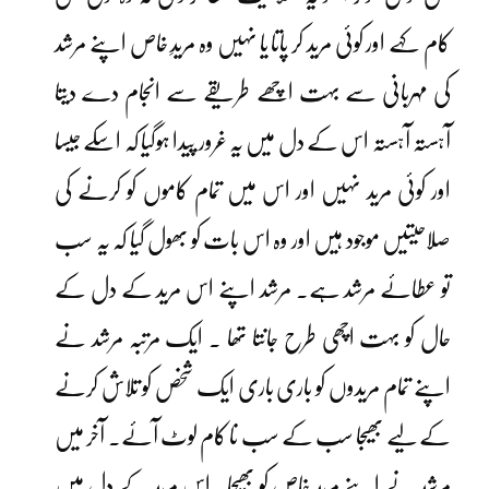
کام کہے اور کوئی مرید کر پاتا یا نہیں وہ مریدِ خاص اپنے مرشد
کی مہربانی سے بہت اچھے طریقے سے انجام دے دیتا
آہستہ آہستہ اس کے دل میں یہ غرور پیدا ہوگیا کہ اسکے جیسا
اور کوئی مرید نہیں اور اس میں تمام کاموں کو کرنے کی
صلاحیتیں موجود ہیں اور وہ اس بات کو بھول گیا کہ یہ سب
تو عطائے مرشد ہے۔ مرشد اپنے اس مرید کے دل کے
حال کو بہت اچھی طرح جانتا تھا ۔ ایک مرتبہ مرشد نے
اپنے تمام مریدوں کو باری باری ایک شخص کو تلاش کرنے
کے لیے بھیجا سب کے سب نا کام لوٹ آئے۔ آخر میں
مرشد نے اپنے مرید خاص کو بھیجا۔ اس مرید کے دل میں