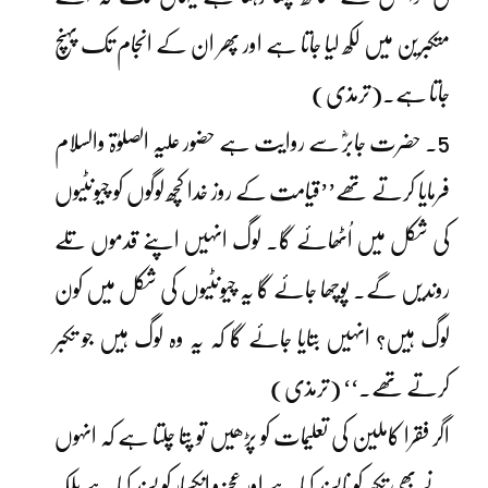
متکبرین میں لکھ لیا جاتا ہے اور پھر ان کے انجام تک پہنچ
جاتا ہے۔(ترمذی)
5۔ حضرت جابرؓ سے روایت ہے حضور علیہ الصلوٰۃ والسلام
فرمایا کرتے تھے’’قیامت کے روز خدا کچھ لوگوں کو چیونٹیوں
کی شکل میں اُٹھائے گا۔ لوگ انہیں اپنے قدموں تلے
روندیں گے۔ پوچھا جائے گا یہ چیونٹیوں کی شکل میں کون
لوگ ہیں؟ انہیں بتایا جائے گا کہ یہ وہ لوگ ہیں جو تکبر
کرتے تھے۔‘‘ (ترمذی)
اگر فقرا کاملین کی تعلیمات کو پڑھیں تو پتا چلتا ہے کہ انہوں
نے بھی تکبر کو ناپسند کیا ہے اور عجز و انکسار کو پسند کیا ہے بلکہ