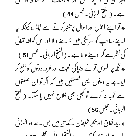
ہے۔ (الفتح الربانی۔مجلس 44 )
* تو اپنے اعمال اور احوال پر تکبر کرنے سے بچتا رہ کیونکہ یہ
اپنے صاحب کو سرکشی میں ڈالنے والا اور اس کو اللہ تعالیٰ
کی نظر سے گرا دینے والا ہے۔ (الفتح الربانی۔ مجلس51 )
* تجھ پر افسوس تو نے دنیا کی محبت اور غرور دونوں کو جمع کر
لیا ہے یہ دونوں ایسی خصلتیں ہیں کہ اگر تو ان خصلتوں
سے توبہ نہ کرے تو کبھی بھی فلاح نہیں پا سکتا۔ (الفتح
الربانی۔مجلس 56)
* ریا، نفاق اور تکبر شیطان کے تیر ہیں جس سے وہ انسانی