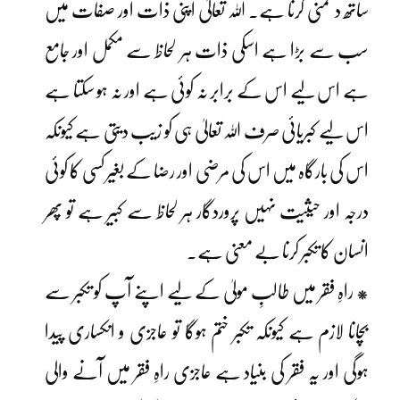
ساتھ دشمنی کرنا ہے۔ اللہ تعالیٰ اپنی ذات اور صفات میں
سب سے بڑا ہے اسکی ذات ہر لحاظ سے مکمل اور جامع
ہے اس لیے اس کے برابر نہ کوئی ہے اور نہ ہو سکتا ہے
اس لیے کبریائی صرف اللہ تعالیٰ ہی کو زیب دیتی ہے کیونکہ
اس کی بارگاہ میں اس کی مرضی اور رضا کے بغیر کسی کا کوئی
درجہ اور حیثیت نہیں پروردگار ہر لحاظ سے کبیر ہے تو پھر
انسان کا تکبر کرنا بے معنی ہے۔
* راہِ فقر میں طالبِ مولیٰ کے لیے اپنے آپ کو تکبر سے
بچانا لازم ہے کیونکہ تکبر ختم ہوگا تو عاجزی و انکساری پیدا
ہوگی اور یہ فقر کی بنیاد ہے عاجزی راہِ فقر میں آنے والی