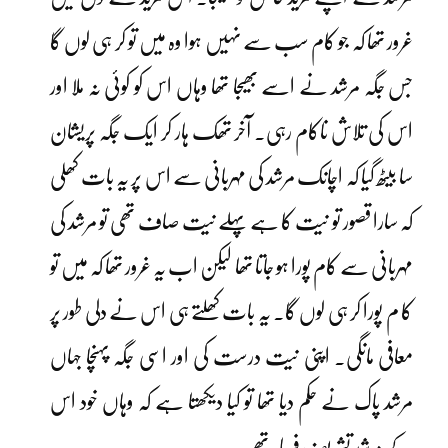
غرور تھا کہ جو کام سب سے نہیں ہوا وہ میں تو کر ہی لوں گا
جس جگہ مرشد نے اسے بھیجا تھا وہاں اس کو کوئی نہ ملا اور
اس کی تلاش ناکام رہی۔ آخر تھک ہار کر ایک جگہ پریشان
سا بیٹھ گیا کہ اچانک مرشد کی مہربانی سے اس پر یہ بات کھلی
کہ سارا قصور تو نیت کا ہے پہلے نیت صاف تھی تو مرشد کی
مہربانی سے کام پورا ہو جاتا تھا لیکن اب یہ غرور تھا کہ میں تو
کا م پورا کر ہی لوں گا۔ یہ بات کھلتے ہی اس نے دلی طور پر
معافی مانگی۔ اپنی نیت درست کی اور اسی جگہ پہنچا جہاں
مرشد پاک نے حکم دیا تھا تو کیا دیکھتا ہے کہ وہاں خود اس
کے مرشد تشریف فرما تھے۔