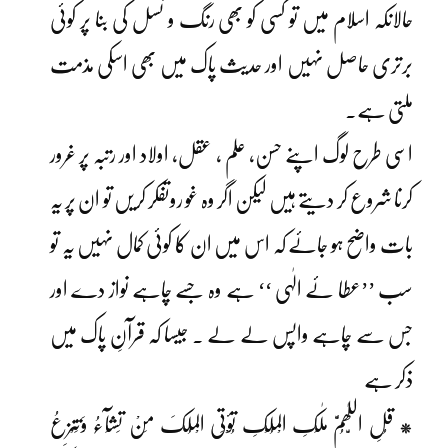
حالانکہ اسلام میں تو کسی کو بھی رنگ و نسل کی بنا پر کوئی
برتری حاصل نہیں اور حدیث پاک میں بھی اسکی مذمت
ملتی ہے۔
اسی طرح لوگ اپنے حسن، علم ، عقل، اولاد اور رتبہ پر غرور
کرنا شروع کر دیتے ہیں لیکن اگر وہ غو روتفکر کریں تو ان پر یہ
بات واضح ہو جائے کہ اس میں ان کا کوئی کمال نہیں یہ تو
سب ’’عطا ئے الٰہی ‘‘ ہے وہ جسے چاہے نواز دے اور
جس سے چاہے واپس لے لے ۔ جیسا کہ قرآنِ پاک میں
ذکر ہے
* قُلِ اللّٰھُمَّ مٰلِکِ الْمُلْکِ تُؤْتِی الْمُلکَ مَنْ تَشَآءُ وَتَنْزِعُ