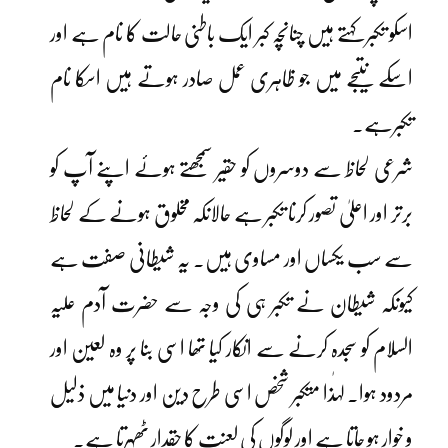
اسکو تکبر کہتے ہیں چنانچہ کبر ایک باطنی حالت کا نام ہے اور
اسکے نتیجے میں جو ظاہری عمل صادر ہوتے ہیں اسکا نام
تکبرہے۔
شرعی لحاظ سے دوسروں کو حقیر سمجھتے ہوئے اپنے آپ کو
برتر اور اعلیٰ تصور کرنا تکبر ہے حالانکہ مخلوق ہونے کے لحاظ
سے سب یکساں اور مساوی ہیں۔ یہ شیطانی صفت ہے
کیونکہ شیطان نے تکبر ہی کی وجہ سے حضرت آدم علیہ
السلام کو سجدہ کرنے سے انکار کیا تھا اسی بنا پر وہ لعین اور
مردود ہوا۔ لہٰذا متکبر شخص اسی طرح دین اور دنیا میں ذلیل
و خوار ہو جاتا ہے اور لوگوں کی لعنت کا حقدار ٹھہرتا ہے۔