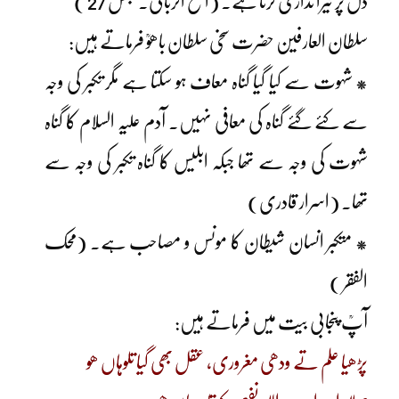
دل پر تیرا ندازی کرتا ہے۔ (الفتح الربانی۔مجلس 27 )
سلطان العارفین حضرت سخی سلطان باھوؒ فرماتے ہیں:
* شہوت سے کیا گیا گناہ معاف ہو سکتا ہے مگر تکبر کی وجہ
سے کئے گئے گناہ کی معافی نہیں۔ آدم علیہ السلام کا گناہ
شہوت کی وجہ سے تھا جبکہ ابلیس کا گناہ تکبر کی وجہ سے
تھا۔ (اسرار قادری)
* متکبر انسان شیطان کا مونس و مصاحب ہے۔ (محک
الفقر )
آپؒ پنجابی بیت میں فرماتے ہیں:
پڑھیا علم تے ودھی مغروری، عقل بھی گیا تلوہاں ھو