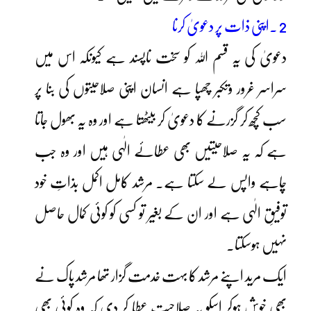
2 ۔اپنی ذات پر دعویٰ کرنا
دعویٰ کی یہ قسم اللہ کو سخت ناپسند ہے کیونکہ اس میں
سراسر غرور وتکبر چھپا ہے انسان اپنی صلاحیتوں کی بنا پر
سب کچھ کر گزرنے کا دعویٰ کر بیٹھتا ہے اور وہ یہ بھول جاتا
ہے کہ یہ صلاحیتیں بھی عطائے الٰہی ہیں اور وہ جب
چاہے واپس لے سکتا ہے۔ مرشد کامل اکمل بذاتِ خود
توفیقِ الٰہی ہے اور ان کے بغیر تو کسی کو کوئی کمال حاصل
نہیں ہوسکتا۔
ایک مرید اپنے مرشد کا بہت خدمت گزار تھا مرشد پاک نے
بھی خوش ہوکر اسکو یہ صلاحیت عطا کر دی کہ وہ کوئی بھی