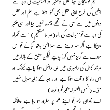
مستقیم کو پہچان لیتا لیکن تو تکبر اور انسانیت کی وجہ سے
ابلیس کی طرح اپنی عقل بھی گنوا بیٹھا ہے علم اور عقل
دونوں میں سے کسی نے تجھے فائدہ نہیں دیا اور اسی تکبر
کی وجہ سے تو ’’ہدایت کی راہ (صراطِ مستقیم)‘‘ سے گمراہ
ہوچکا ہے اگر سر دینے سے سرِّ الٰہی ہاتھ آجائے تو اس
سودے سے گریز نہیں کرنا چاہیے لیکن عشق کے بازار میں
مرشد کامل کی راہبری میں ہی داخل ہونا چاہیے کیونکہ وہ
اس راہ کا واقف ہوتا ہے اور راہبر کے بغیر منزل نہیں
ملتی۔ (شمس الفقرا۔ تکبر فخرو غرور)
اے نادان عالم!تو اپنے علم پر مغرور ہو رہا ہے حالانکہ