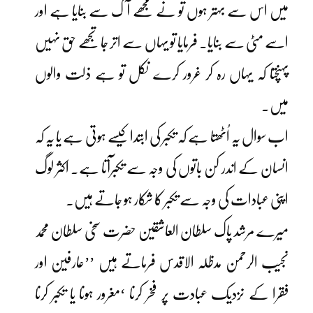
میں اس سے بہتر ہوں تو نے مجھے آگ سے بنایا ہے اور
اسے مٹی سے بنایا۔ فرمایا تو یہاں سے اتر جا تجھے حق نہیں
پہنچتا کہ یہاں رہ کر غرور کرے نکل تو ہے ذلت والوں
میں۔
اب سوال یہ اُٹھتا ہے کہ تکبر کی ابتدا کیسے ہوتی ہے یا یہ کہ
انسان کے اندر کن باتوں کی وجہ سے تکبرآتا ہے۔ اکثر لوگ
اپنی عبادات کی وجہ سے تکبر کا شکار ہو جاتے ہیں۔
میرے مرشد پاک سلطان العاشقین حضرت سخی سلطان محمد
نجیب الرحمن مدظلہ الاقدس فرماتے ہیں ’’عارفین اور
فقرا کے نزدیک عبادت پر فخر کرنا ‘مغرور ہونا یا تکبر کرنا