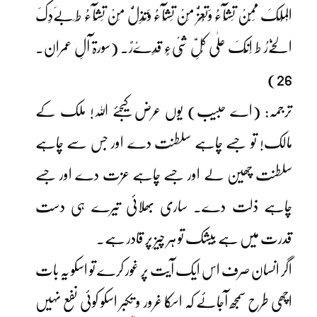
الْمُلْکَ مِمَّنْ تَشَآءُ وَتُعِزُّ مَنْ تَشَآءُ وَتُذِلُّ مَنْ تَشَآءُ ط بِےَدِکَ
الْخِےْرُ ط اِنَّکَ عَلٰی کُلِّ شَیْءٍ قَدِےْرٌ۔ (سورۃ آلِ عمران۔
26)
ترجمہ: (اے حبیب) یوں عرض کیجئے اللہ! ملک کے
مالک! تو جسے چاہے سلطنت دے اور جس سے چاہے
سلطنت چھین لے اور جسے چاہے عزت دے اور جسے
چاہے ذلت دے۔ ساری بھلائی تیرے ہی دست
قدرت میں ہے بیشک تو ہر چیز پر قادر ہے۔
اگر انسان صرف اس ایک آیت پر غور کرے تو اسکو یہ بات
اچھی طرح سمجھ آجائے کہ اسکا غرور و تکبر اسکو کوئی نفع نہیں