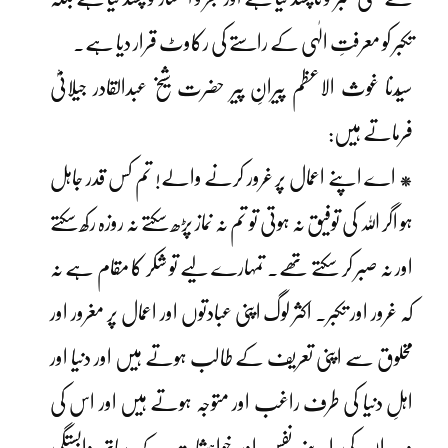
تکبر کو معرفتِ الٰہی کے راستے کی رکاوٹ قرار دیا ہے۔
سیّدنا غوث الاعظم پیرانِ پیر حضرت شیخ عبدالقادر جیلانیؓ
فرماتے ہیں:
* اے اپنے اعمال پر غرور کرنے والے! تم کس قدر جاہل
ہو اگر اللہ کی توفیق نہ ہوتی تو تم نہ نماز پڑھ سکتے نہ روزہ رکھ سکتے
اور نہ صبر کر سکتے تھے۔ تمہارے لیے تو شکر کا مقام ہے نہ
کہ غرور اور تکبر۔ اکثر لوگ اپنی عبادتوں اور اعمال پر مغرور اور
مخلوق سے اپنی تعریف کے طالب ہوتے ہیں اور دنیا اور
اہلِ دنیا کی طرف راغب اور متوجہ ہوتے ہیں اور اس کی
وجہ ان کی اپنے نفس اور خواہشات کے ساتھ وابستگی