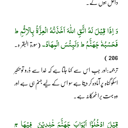
داخل ہوں گے۔
وَ اِذَا قِیْلَ لَہُ اتَّقِ اللّٰہَ اَخَذَتْہُ الْعِزَّۃُ بِالْاِثْمِ ط
فَحَسْبُہٗ جَہَنَّمُ ط وَلَبِئْسَ الْمِھَادُ۔
(سورۃ البقر ہ۔
206 )
ترجمہ:اور جب اس سے کہا جاتا ہے کہ خدا سے ڈرو تو تکبر
اسکو گناہ پر آمادہ کر دیتا ہے سو اس کے لیے جہنم ہی ہے اور
وہ بہت برا ٹھکانہ ہے۔
قِیْلَ ادْخُلُوْٓا اَبْوَابَ جَہَنَّمَ خٰلِدِیْنَ
فِیْھَا ج