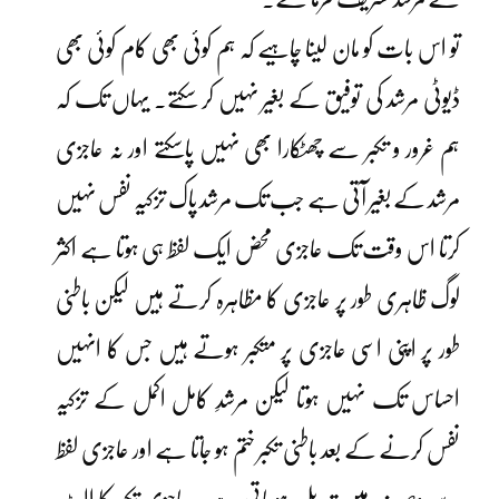
تو اس بات کو مان لینا چاہیے کہ ہم کوئی بھی کام کوئی بھی
ڈیوٹی مرشد کی توفیق کے بغیر نہیں کر سکتے۔ یہاں تک کہ
ہم غرور و تکبر سے چھٹکارا بھی نہیں پاسکتے اور نہ عاجزی
مرشد کے بغیر آتی ہے جب تک مرشد پاک تزکیہ نفس نہیں
کرتا اس وقت تک عاجزی محض ایک لفظ ہی ہوتا ہے اکثر
لوگ ظاہری طور پر عاجزی کا مظاہرہ کرتے ہیں لیکن باطنی
طور پر اپنی اسی عاجزی پر متکبر ہوتے ہیں جس کا انہیں
احساس تک نہیں ہوتا لیکن مرشدِ کامل اکمل کے تزکیہ
نفس کرنے کے بعد باطنی تکبر ختم ہو جاتا ہے اور عاجزی لفظ