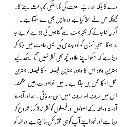
دے گا بلکہ اللہ ربّ العزت کی ناراضگی کا باعث بنے گا۔
کیونکہ جس نے عطا کیا ہے وہ واپس بھی لے سکتا ہے۔
اگر یہ کہا جائے کہ تکبر بہت سے گناہوں کی جڑ ہے تو بے جا
نہ ہوگا۔ تکبر انسان کو خود پسندی کی ایسی عادت میں مبتلا کر
دیتا ہے کہ اسکو اپنے علاوہ کچھ بھی نظر نہیں آتا اسکے لیے
بہترین وجود اس کا وجود، بہترین فیصلہ اسکا فیصلہ، بہترین
عمل اسکا عمل بن جاتا ہے۔ میں خوبصورت،میں عقلمند،
اس میں صرف اور صرف ’مَیں‘ ہی رہ جاتی ہے اور آہستہ
آہستہ وہ اللہ کے اصولوں اور فیصلوں کو نظر انداز کرنا شروع کر
دیتا ہے اور خود اپنے آپ کو ہی مختارِ کل بنا لیتا ہے وہ اللہ کو