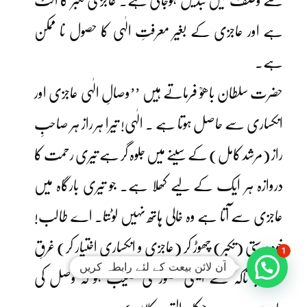
سے وصف میں تبدیل ہوجاتی ہے۔ عاجزی تکبر کا الٹ
ہے اور عاجزی کے بغیر معرفتِ الٰہی کا حصول نا ممکن
ہے۔
حضرت سلطان باھوؒ فرماتے ہیں ’’وصالِ الٰہی عاجزی اور
انکساری سے حاصل ہوتا ہے ۔ الٰہی! تیرا ہر راز ہر صاحبِ
راز (مرشد کامل) کے سینے میں جلوہ گر ہے تیری رحمت کا
دروازہ ہر ایک کے لیے کھلا ہے۔ جو تیری بارگاہ میں
عاجزی سے آتا ہے وہ خالی ہاتھ نہیں لوٹتا۔ اے طالب!
خود پرستی (تکبر) چھوڑ کر (عاجزی و انکساری اختیار کر) غرقِ
1
آن لائن بیعت کے لئے رابطہ کریں
نور ہوجا تاکہ تجھے ایسی حضور ی نصیب ہو کہ وصل کی