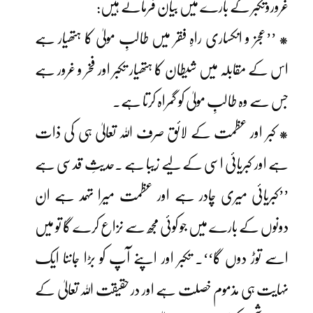
غروروتکبر کے بارے میں بیان فرماتے ہیں:
* ’’عجز و انکساری راہِ فقر میں طالبِ مولیٰ کا ہتھیار ہے
اس کے مقابلہ میں شیطان کا ہتھیار تکبر اور فخر و غرور ہے
جس سے وہ طالبِ مولیٰ کو گمراہ کرتا ہے۔
* کبر اور عظمت کے لائق صرف اللہ تعالیٰ ہی کی ذات
ہے اور کبریائی اسی کے لیے زیبا ہے ۔حدیثِ قدسی ہے
’’کبریائی میری چادر ہے اور عظمت میرا تہمد ہے ان
دونوں کے بارے میں جو کوئی مجھ سے نزاع کرے گا تو میں
اسے توڑ دوں گا‘‘۔ تکبر اور اپنے آپ کو بڑا جاننا ایک
نہایت ہی مذموم خصلت ہے اور در حقیقت اللہ تعالیٰ کے