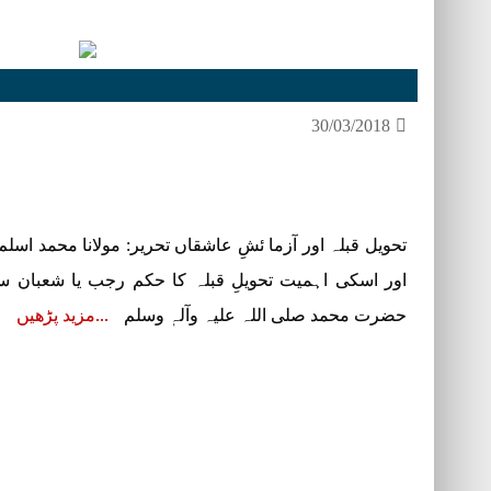
30/03/2018
تحویل قبلہ اور آزما ئشِ عاشقاں تحریر: مولانا محمد اسل
حضرت محمد صلی اللہ علیہ وآلہٖ وسلم
مزید پڑھیں