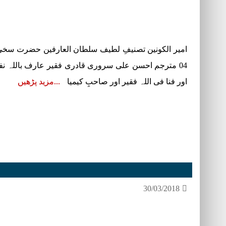
امیر الکونین تصنیفِ لطیف سلطان العارفین حضرت سخی 
04 مترجم احسن علی سروری قادری فقیر عارف باللہ 
اور فنا فی اللہ فقیر اور صاحبِ کیمیا
مزید پڑھیں
30/03/2018