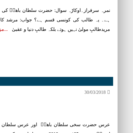
نمرہ سرفراز۔اوکاڑہ سوال: حضرت سلطان باھوؒ کی 
ہے۔ یہ طالب کی کونسی قسم ہے؟ جواب: مرشد کامل 
مریدطالبِ مولیٰ نہیں ہوتے بلکہ طالبِ دنیا و عقبیٰ
مز
30/03/2018
عرس حضرت سخی سلطان باھوؒ اور عرس سلطان ا