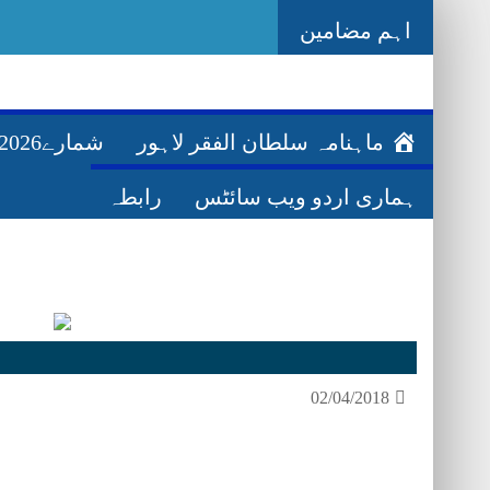
اہم مضامین
-
Ghazwa Badar
ماہنامہ سلطان الفقر لاہور
شمارے2026ء
ہماری اردو ویب سائٹس
رابطہ
02/04/2018