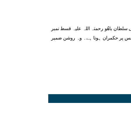
سلطان باھُو رحمتہ اللہ علیہ قسط نمبر
نفس پر حکمران ہوتا ہے۔ وہ روشن ضمیر