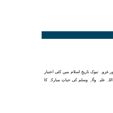
غزوہ تبوک تاریخِ اسلام میں کئی اعتبار
ہ علیہ وآلہٖ وسلم کی حیاتِ مبارکہ کا