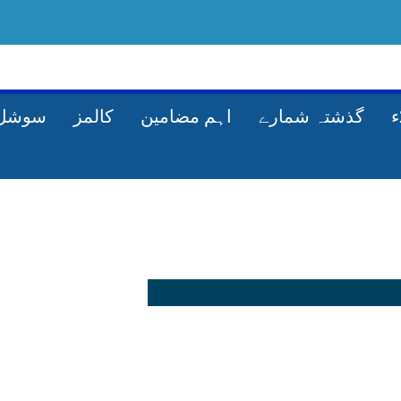
گذشتہ شمارے
اہم مضامین
کالمز
سوشل 