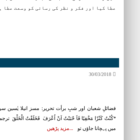
عطا کیا اور فکر و نظر کی رسائی کو وسعت عطا 
30/03/2018
فضائلِ شعبان اور شبِ برأت تحریر: مسز انیلا یٰسین 
*کُنْتُ کَنْزًا مَخْفِیًا فَاَ حْبَبْتُ اَنْ اُعْرَفَ فَخَلَقْتُ الْ
میں پہچانا جاؤں تو
مزید پڑھیں