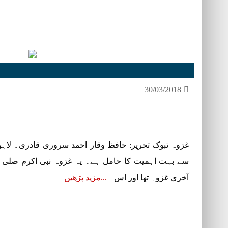
30/03/2018
غزوہ تبوک تحریر: حافظ وقار احمد سروری قادری۔ لاہور 
سے بہت اہمیت کا حامل ہے۔ یہ غزوہ نبی اکرم صلی الل
آخری غزوہ تھا اور اس
مزید پڑھیں