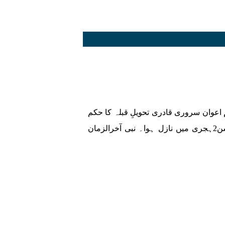
م اعوان سروری قادری تحویلِ قبلہ کا حکم
اور اسکی اہمیت تحویلِ قبلہ کا حکم رجب یا شعبان سن2ہجری میں نازل ہوا۔ نبی آخرالزمان