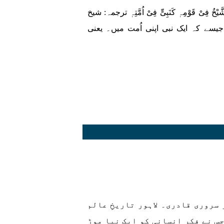
 قَوْمِہٖ کَنَبِیٍّ فِیْ اُمَّتِہٖ ترجمہ: شیخ
جیسے کہ ایک نبی اپنی اُمت میں۔ یعنی
 سروری قادری۔ لاہور تاریخِ عالم
 نے فکرِ انسانی کو ایک نیا موڑ