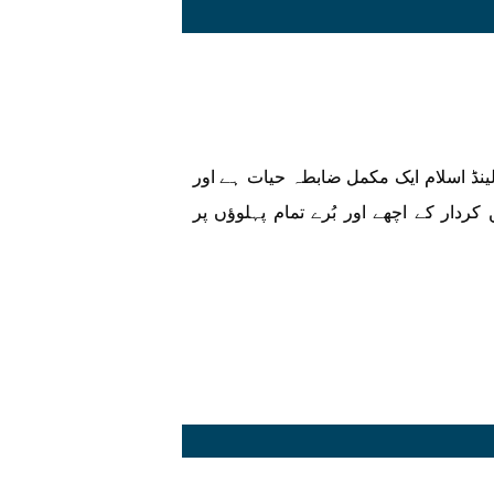
ینڈ اسلام ایک مکمل ضابطہ حیات ہے اور
ردار کے اچھے اور بُرے تمام پہلوؤں پر