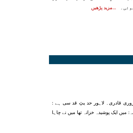
ہوئی۔
مزید پڑھیں
سروری قادری۔ لاہور حد یثِ قد سی ہے :
خَلْقَ ترجمہ: میں ایک پوشیدہ خزانہ تھا میں نے چاہا