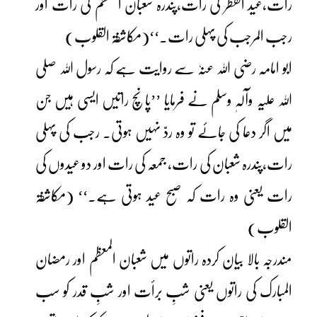
رات،عید الفطر کی رات،پندرہ شعبان المعظم کی رات اور
رجب المرجب کی پہلی رات۔‘‘(مکاشفۃ القلوب)
ابو امامہ رضی اللہ عنہٗ سے روایت ہے کہ رسول اللہ صلی
اللہ علیہ وآلہٖ وسلم نے فرمایا ’’پانچ راتیں ایسی ہیں جن
میں اگر دعا کی جائے تو وہ ردّ نہیں ہوتی۔ رجب کی پہلی
رات،پندرہ شعبان کی رات، جمعہ کی رات اور دو عیدوں کی
رات یعنی وہ رات کہ صبح عید ہوتی ہے۔‘‘ (مکاشفۃ
القلوب)
مندرجہ بالا بیان کردہ راتوں میں شعبان المعظم اور رمضان
المبارک کی راتوں یعنی شبِ برأت اور شبِ قدر کو سب