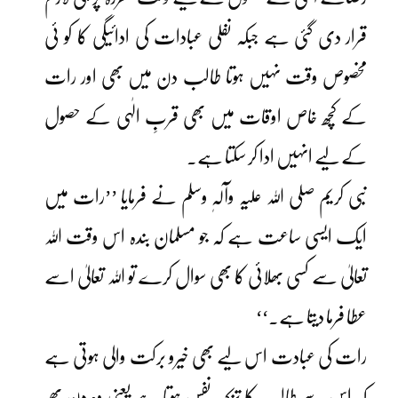
قرار دی گئی ہے جبکہ نفلی عبادات کی ادائیگی کا کو ئی
مخصوص وقت نہیں ہوتا طالب دن میں بھی اور رات
کے کچھ خاص اوقات میں بھی قربِ الٰہی کے حصول
کے لیے انہیں ادا کر سکتا ہے۔
نبی کریم صلی اللہ علیہ وآلہٖ وسلم نے فرمایا ’’رات میں
ایک ایسی ساعت ہے کہ جو مسلمان بندہ اس وقت اللہ
تعالیٰ سے کسی بھلائی کا بھی سوال کرے تو اللہ تعالیٰ اسے
عطا فرما دیتا ہے۔‘‘
رات کی عبادت اس لیے بھی خیرو برکت والی ہوتی ہے
کہ اس سے طالب کا تزکیہ نفس ہوتا ہے یعنی وہ دن بھر