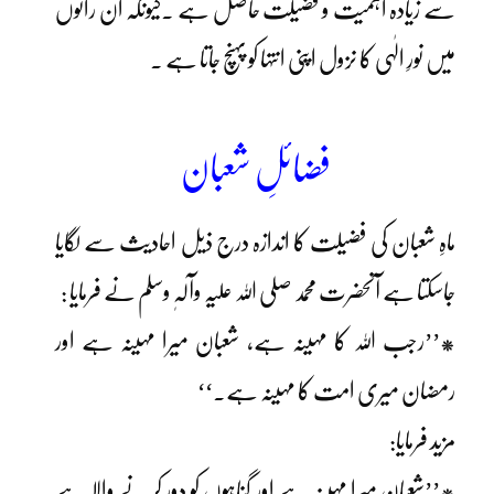
سے زیادہ اہمیت و فضیلت حاصل ہے ۔کیونکہ ان راتوں
میں نورِ الٰہی کا نزول اپنی انتہا کو پہنچ جاتا ہے ۔
فضائلِ شعبان
ماہِ شعبان کی فضیلت کا اندازہ درج ذیل احادیث سے لگایا
جاسکتا ہے آنحضرت محمد صلی اللہ علیہ وآلہٖ وسلم نے فرمایا :
*’’رجب اللہ کا مہینہ ہے، شعبان میرا مہینہ ہے اور
رمضان میری امت کا مہینہ ہے۔‘‘
مزید فرمایا:
*’’شعبان میرا مہینہ ہے اور گناہوں کو دور کرنے والا ہے