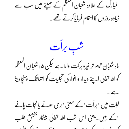
المبارک کے علاوہ شعبان المعظم کے مہینے میں سب سے
زیادہ روزوں کا اہتمام فرمایا کرتے تھے۔
شبِ برأت
ماہِ شعبان تمام تر خیرو برکت والا ہے لیکن ۱۵ شعبا ن المعظم
کو اللہ تعالیٰ اپنے دیدار و انوار کی تجلیات کو انتہا تک پہنچا دیتا
ہے ۔
لُغت میں ’برأت‘ کے معنی ’بری ہونے یا نجات پانے
‘کے ہیں۔یعنی اس شب اللہ تعالیٰ بیشمار بخشش طلب