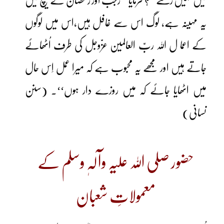
میں نہیں رکھتے‘‘؟ فرمایا’’ رجب اور رمضان کے بیچ میں
یہ مہینہ ہے، لوگ اس سے غافل ہیں،اس میں لوگوں
کے اعما ل اللہ ربّ العالمین عزّوجل کی طرف اُٹھائے
جاتے ہیں اور مجھے یہ محبوب ہے کہ میرا عمل اِس حال
میں اٹھایا جائے کہ میں روزے دار ہوں‘‘۔ (سنن
نسانی)
حضور صلی اللہ علیہ وآلہٖ وسلم کے
معمولاتِ شعبان