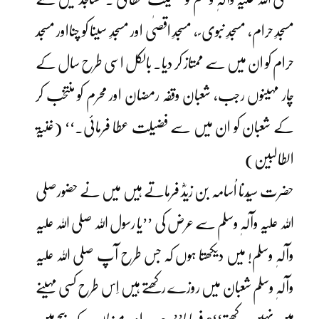
مسجدِ حرام، مسجدِ نبوی ؐ ، مسجدِ اقصٰی اور مسجدِ سینا کو چنااور مسجد
حرام کو ان میں سے ممتاز کر دیا۔ بالکل اسی طرح سال کے
چار مہینوں رجب، شعبان وقفہ رمضان اور محرم کو منتخب کر
کے شعبان کو ان میں سے فضیلت عطا فرمائی۔‘‘ (غنیۃ
الطالبین)
حضرت سیّدنا اُسامہ بن زیدؓ فرماتے ہیں میں نے حضورصلی
اللہ علیہ وآلہٖ وسلم سے عرض کی ’’یا رسول اللہ صلی اللہ علیہ
وآلہٖ وسلم! میں دیکھتا ہوں کہ جس طرح آپ صلی اللہ علیہ
وآلہٖ وسلم شعبان میں روزے رکھتے ہیں اِس طرح کسی مہینے