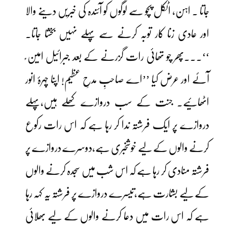
جاتا ۔ اہن، اٹکل پچو سے لوگوں کو آئندہ کی خبریں دینے والا
اور عادی زنا کار توبہ کرنے سے پہلے نہیں بخشا جاتا۔
‘‘۔۔۔پھر چو تھائی رات گزرنے کے بعد جبرائیل امین ؑ
آئے اور عرض کیا ’’اے صاحبِ مدحِ عظیم! اپنا چہرۂ انور
اٹھائیے۔ جنت کے سب دروازے کھلے ہیں،پہلے
دروازے پر ایک فرشتہ ندا کر رہا ہے کہ اس رات رکوع
کرنے والوں کے لیے خوشخبری ہے،دوسرے دروازے پر
فرشتہ منادی کر رہا ہے کہ اس شب میں سجدہ کرنے والوں
کے لیے بشارت ہے،تیسرے دروازے پر فرشتہ یہ کہہ رہا
ہے کہ اس رات میں دعا کرنے والوں کے لیے بھلائی