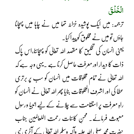
الْخَلْقَ
ترجمہ: میں ایک پوشیدہ خزانہ تھا میں نے چاہا میں پہچانا
جاؤں تو میں نے مخلوق کو پیدا کیا۔
یعنی انسان کی تخلیق کا مقصد اللہ تعالیٰ کو پہچاننا،اس پاک
ذات کا دیدار اور معرفت حاصل کرنا ہے ۔یہی وجہ ہے کہ
اللہ تعالیٰ نے تمام مخلوقات میں انسان کو سب پر برتری
عطا کی اور اشرف المخلوقات بنایا پھر اللہ تعالیٰ نے انسان کو
راہِ معرفت پر استقامت سے چلانے کے لیے انبیا و رسول
معبوث فرمائے۔ محسنِ کائنات رحمت اللعالمین جناب
حضرت محمد صلی اللہ علیہ وآلہٖ وسلم اللہ تعالیٰ کے آخری نبی