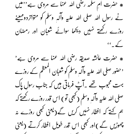
* حضرت اُمِ سلمہ رضی اللہ عنہا سے مروی ہے’’میں
نے رسول اللہ صلی اللہ علیہ وآلہٖ وسلم کو متواتردومہینے
روزے رکھتے نہیں دیکھا سوائے شعبان اور رمضان
کے۔‘‘
* حضرت عائشہ صدیقہ رضی اللہ عنہا سے مروی ہے’
’حضور صلی اللہ علیہ وآلہٖ وسلم کو شعبان المعظم کے روزے
بہت محبوب تھے ۔آپؓ فرماتی ہیں کہ جناب رسولِ پاک
صلی اللہ علیہ وآلہٖ وسلم (کبھی تو) اس قدر روزے رکھتے کہ
ہم کہتے کہ افطار نہیں کریں گے(یعنی کبھی روزے نہ
چھوڑیں گے)اور کبھی اس قدر طویل افطار کرتے (یعنی