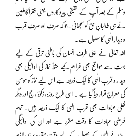
وسلم کے بعد آپ کے حقیقی پیروکاروں یعنی فقراکاملین
نے ہی طالبانِ حق کو سمجھائی۔جو کہ صرف اور صرف قرب
و دیدارِ الٰہی کا حصول ہے۔
اللہ تعالیٰ نے اپنی طرف انسان کی باطنی ترقی کے لیے
بہت سے مواقع بھی فراہم کیے مثلاً نماز کی ادائیگی بھی
دیدار و قربِ الٰہی کا ایک ذریعہ ہے اس لیے نماز کو مومن
کی معراج قرار دیا گیا ہے ۔ اسی طرح روزہ، زکوٰۃ ،حج اور دیگر
نفلی عبادات بھی قربِ الٰہی کا ایک ذریعہ ہیں۔ تمام
فرضی عبادات کا وقت مقرر ہے اور ان کی ادائیگی
رضائے الٰہی کے حصول کے لیے وقت مقررہ پر ہی لازم