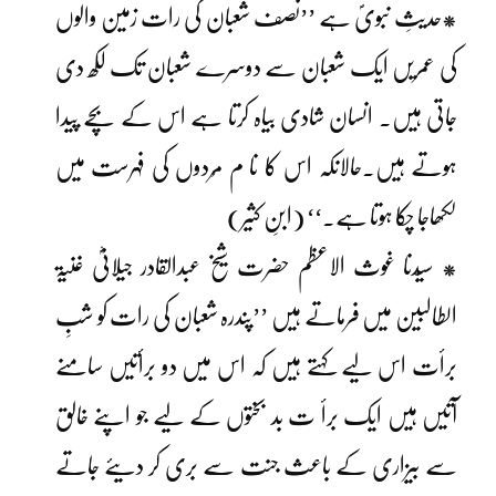
*حدیثِ نبویؐ ہے ’’نصف شعبان کی رات زمین والوں
کی عمریں ایک شعبان سے دوسرے شعبان تک لکھ دی
جاتی ہیں۔ انسان شادی بیاہ کرتا ہے اس کے بچے پیدا
ہوتے ہیں۔حالانکہ اس کا نا م مُردوں کی فہرست میں
لکھاجا چکا ہوتا ہے۔‘‘ (ابنِ کثیر)
* سیّدنا غوث الاعظم حضرت شیخ عبدالقادر جیلانیؓ غنیۃ
الطالبین میں فرماتے ہیں ’’پندرہ شعبان کی رات کو شبِ
برأت اس لیے کہتے ہیں کہ اس میں دو برأتیں سامنے
آتیں ہیں ایک برأ ت بد بختوں کے لیے جو اپنے خالق
سے بیزاری کے باعث جنت سے بری کر دیئے جاتے