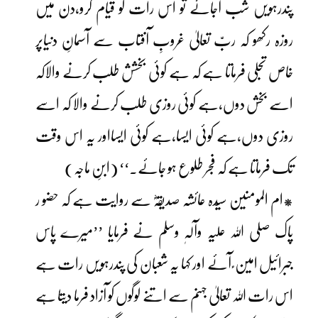
پندرہویں شب آجائے تو اس رات کو قیام کرو،دن میں
روزہ رکھو کہ ربّ تعالیٰ غروبِ آفتاب سے آسمانِ دنیاپر
خاص تجلی فرماتا ہے کہ ہے کوئی بخشش طلب کرنے والاکہ
اسے بخش دوں،ہے کوئی روزی طلب کرنے والا کہ اسے
روزی دوں،ہے کوئی ایسا،ہے کوئی ایسااور یہ اس وقت
تک فرماتا ہے کہ فجر طلوع ہو جائے۔‘‘ (ابنِ ماجہ)
*ام المومنین سیّدہ عائشہ صدیقہؓ سے روایت ہے کہ حضو ر
پاک صلی اللہ علیہ وآلہٖ وسلم نے فرمایا ’’میرے پاس
جبرائیل امین ؑ آئے اور کہا یہ شعبان کی پندرہویں رات ہے
اس رات اللہ تعالیٰ جہنم سے اتنے لوگوں کو آزاد فرما دیتا ہے