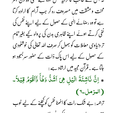
محنت و مشقت میں مصروف رہ کر جب آرام کا ارادہ کرتا
ہے تو وہ رضائے الٰہی کے حصول کے لیے اپنے نفس کی
نفی کرتے ہوئے اپنے ظاہری بدن کی پرواہ کیے بغیر تمام
تر دنیاوی معاملات کو بھول کر صرف اللہ تعالیٰ کی خوشنودی
کے حصول کے لیے اس پاک ذات کے حضور سربسجود ہو
جاتا ہے۔قرآنِ مجید میں ارشاد ہے :
اِنَّ نَاشِئَۃَ الّیْلِ ھِیَ اَشَدُّ وَطْأَ وَّاَقْوَمُ قِیْلاً۔
*
(المزمل۔6)
ترجمہ: بے شک رات کا اٹھنا نفس کو کچلنے کے لیے خوب