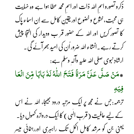
ذکرو تصورو اسمِ اللہ ذات اور اسمِ محمد عطا ہوا ہے وہ نہایت
ہی محبت، خشوع و خضوع اور یقینِ کامل سے اِن اسماء پاک
کا تصور کریں اور اللہ کے حضور قر ب ودیدار کی التجا پیش
کرتے رہے۔انشاء اللہ ضرور اُن کی امید بھر آئے گی۔
ارشادِ نبوی صلی اللہ علیہ وآلہٖ وسلم ہے:
مَنْ صَلَّی عَلَیَّ مَرَۃً فَتَحَ اللّٰہُ لَہٗ بَابًا مِّنَ الْعَا
*
فِیَہِ
ترجمہ:جس نے مجھ پر ایک مرتبہ درود بھیجا، اللہ نے اس
کے لیے عافیت (قربِ الٰہی) کا ایک دروازہ کھول دیا۔
یعنی جن کو مرشد کامل اکمل تک راہبری اوررہنمائی میسر