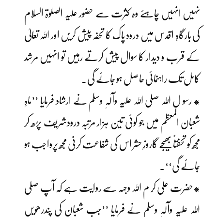
نہیں انہیں چاہئے وہ کثرت سے حضور علیہ الصلوۃ السلام
کی بارگاہِ اقدس میں درود پاک کا تحفہ پیش کریں اور اللہ تعالیٰ
کے قرب و دیدار کا سوال پیش کرتے رہیں تو انہیں مرشد
کامل تک راہنمائی حاصل ہو جائے گی۔
* رسو ل اللہ صلی اللہ علیہ وآلہٖ وسلم نے ارشاد فرمایا ’’ماہِ
شعبان المعظم میں جو کوئی تین ہزار مرتبہ درودشریف پڑھ کر
مجھ کو تحفتاًبھیجے گاروزِ حشر اس کی شفاعت کرنی مجھ پرواجب ہو
جائے گی‘‘۔
*حضرت علی کر م اللہ وجہہ سے روایت ہے کہ آپ صلی
اللہ علیہ وآلہٖ وسلم نے فرمایا ’’جب شعبان کی پندرھویں