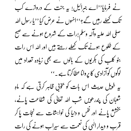
نے فرمایا’’اے جبرائیل! یہ جنت کے دروازے کب
تک کھلے رہیں گے؟‘‘انہوں نے عرض کیا ’’یا رسول اللہ
صلی اللہ علیہ وآلہٖ وسلم!رات کے شروع ہونے سے صبح
کے طلوع ہونے تک کھلے رہتے ہیں اور اللہ اس رات
بنو کلب کی بکریوں کے بالوں سے بھی زیادہ تعداد میں
لوگوں کو آزادی کا پروانا عطا کرتا ہے۔‘‘
یہ طویل حدیث اس بات کو بخوبی ظاہر کرتی ہے کہ ماہِ
شعبان کی پندرھویں شب اللہ تعالیٰ کی شفاعت پانے،
بخشش پانے اور نفس و دنیا کی خواہشات سے نجات پا کر
قرب و دیدارِ الٰہی کی نعمت سے سیراب ہونے کی رات