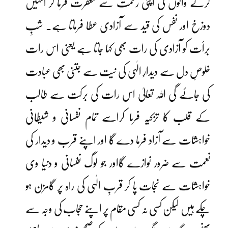
کرنے والوں کی اپنی رحمت سے مغفرت فرما کر انہیں
دوزخ اور نفس کی قید سے آزادی عطا فرماتا ہے۔ شبِ
برأت کو آزادی کی رات بھی کہا جاتا ہے یعنی اس رات
خلوصِ دل سے دیدارِ الٰہی کی نیت سے جتنی بھی عبادت
کی جائے گی اللہ تعالیٰ اس رات کی برکت سے طالب
کے قلب کا تزکیہ فرما کراسے تمام نفسانی و شیطانی
خواہشات سے آزاد فرما دے گا اور اپنے قرب و دیدار کی
نعمت سے ضرور نوازے گااور جو لوگ نفسانی و دنیا وی
خواہشات سے نجات پا کر قربِ الٰہی کی راہ پر گامزن ہو
چکے ہیں لیکن کسی نہ کسی مقام پر اپنے حجاب کی وجہ سے