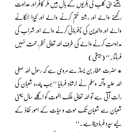
جتنے بنی کلب کی بکریوں کے بال ہیں مگر کافر اور عداوت
رکھنے والے اور رشتہ ختم کرنے والے اور کپڑا لٹکانے
والے اور والدین کی نافرمانی کرنے والے اور شراب کی
مداومت کرنے والے کی طرف اللہ تعالیٰ نظرِ رحمت نہیں
فرماتا۔‘‘ (بیہقی)
* حضرت عطار بن یسارؓ سے مروی ہے کہ رسول اللہ صلی
اللہ علیہ وآلہٖ وسلم نے ارشاد فرمایا ’’جب پندرہ شعبان کی
رات آتی ہے تو اللہ تعالیٰ ملک الموت کو اگلے سال یعنی
شعبان سے شعبان تک موت و حیات کے امور نفاذ کے
لیے سپرد فرما دیتا ہے۔‘‘