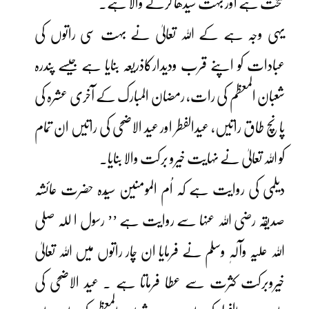
سخت ہے اور بہت سیدھا کرنے والا ہے۔
یہی وجہ ہے کے اللہ تعالیٰ نے بہت سی راتوں کی
عبادات کو اپنے قرب ودیدارکاذریعہ بنایا ہے جیسے پندرہ
شعبان المعظم کی رات، رمضان المبارک کے آخری عشرہ کی
پانچ طاق راتیں، عیدالفطر اور عید الاضحی کی راتیں ان تمام
کو اللہ تعالیٰ نے نہایت خیرو برکت والا بنایا۔
دیلمی کی روایت ہے کہ اُم المومنین سیّدہ حضرت عائشہ
صدیقہ رضی اللہ عنہا سے روایت ہے ’’ رسول ا للہ صلی
اللہ علیہ وآلہٖ وسلم نے فرمایا ان چار راتوں میں اللہ تعالیٰ
خیروبرکت کثرت سے عطا فرماتا ہے ۔ عید الاضحی کی