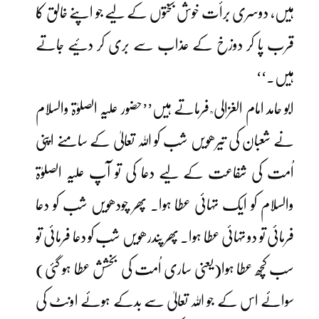
ہیں، دوسری برأت خوش بختوں کے لیے جو اپنے خالق کا
قرب پا کر دوزخ کے عذاب سے بری کر دئیے جاتے
ہیں۔‘‘
ابو حامد امام الغزالی ؒ فرماتے ہیں’’حضور علیہ الصلوٰۃ والسلام
نے شعبان کی تیرھویں شب کو اللہ تعالیٰ کے سامنے اپنی
اُمت کی شفاعت کے لیے دعا کی تو آپ علیہ الصلوٰۃ
والسلام کو ایک تہائی عطا ہوا۔ پھر چودھویں شب کو دعا
فرمائی تو دو تہائی عطا ہوا۔ پھر پندرھویں شب کو دعا فرمائی تو
سب کچھ عطا ہوا(یعنی ساری اُمت کی بخشش عطا ہو گئی)
سوائے اس کے جو اللہ تعالیٰ سے بدکے ہوئے اونٹ کی