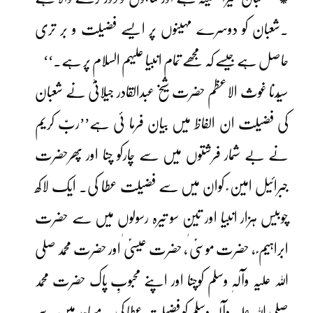
۔شعبان کو دوسرے مہینوں پر ایسے فضیلت و بر تری
حاصل ہے جیسے کہ مجھے تمام انبیا علیہم السلام پر ہے۔‘‘
سیّدنا غوث الاعظم حضرت شیخ عبدالقادر جیلانیؓ نے شعبان
کی فضیلت ان الفاظ میں بیان فرما ئی ہے’’ربّ کریم
نے بے شمار فرشتوں میں سے چارکو چنا اور پھرحضرت
جبرائیل امین ؑ کوان میں سے فضیلت عطا کی۔ ایک لاکھ
چوبیس ہزار انبیا اور تین سو تیرہ رسولوں میں سے حضرت
ابراہیم ؑ ، حضرت موسیؑ ٰ، حضرت عیسیؑ ٰ اور حضرت محمد صلی
اللہ علیہ وآلہٖ وسلم کوچنا اور اپنے محبوبِ پاک حضرت محمد
صلی اللہ علیہ وآلہٖ وسلم کو فضیلت عطا کی ۔ مساجد میں سے