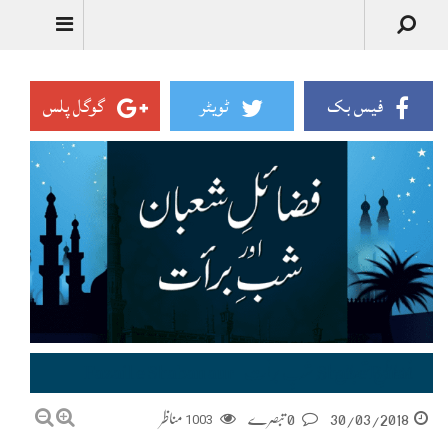
فیس بک
ٹویٹر
گوگل پلس
فضائلِ شعبان اور شبِ برأت–Fazail e Shaban aur Shab e Barat
30/03/2018
0 تبصرے
1003
مناظر