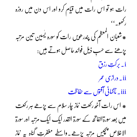
رات ہو تو اس رات میں قیام کرو اور اس دن میں روزہ
رکھو۔‘‘
*شعبان المعظم کی پندرھویں رات کو سورہ یٰسین تین مرتبہ
پڑھنے سے حسبِ ذیل فوائد حاصل ہوتے ہیں:
i۔ برکتِ رزق
ii۔ درازی عمر
iii۔ ناگہانی آفتوں سے حفاظت
* اس رات آٹھ رکعت نماز چار سلام سے پڑھے ہر رکعت
میں بعد سورۃالفاتحہ کے سورۃ القدر ایک ایک مرتبہ اور سورۃ
الاخلاص پچیس مرتبہ پڑھے۔واسطے مغفرتِ گناہ یہ نماز