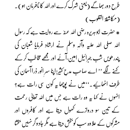
طرح دور بھاگے (یعنی شرک کرے اور اللہ کا نافرمان ہو)۔
(مکاشفۃ القلوب)
* حضرت ابو ہریرہ رضی اللہ عنہٗ سے روایت ہے کہ رسول
اللہ صلی اللہ علیہ وآلہٖ وسلم نے ارشاد فرمایا شعبان کی
پندرھویں شب جبرائیل امین ؑ آئے اور مجھے مخاطب کر کے
کہنے لگے ’’ اے صاحب مدحِ کثیر!اپنا سرِ انور ذرا آسمان کی
طرف اٹھائیے۔‘‘میں نے پوچھا یہ کون سی رات ہے؟
انہوں نے کہا یہ وہ رات ہے جس میں اللہ تعالیٰ رحمت
کے تین سو دروازے کھول دیتا ہے اور کافروں اور
مشرکوں کے علاوہ سب کو بخش دیتا ہے مگر جادو گر نہیں بخشا