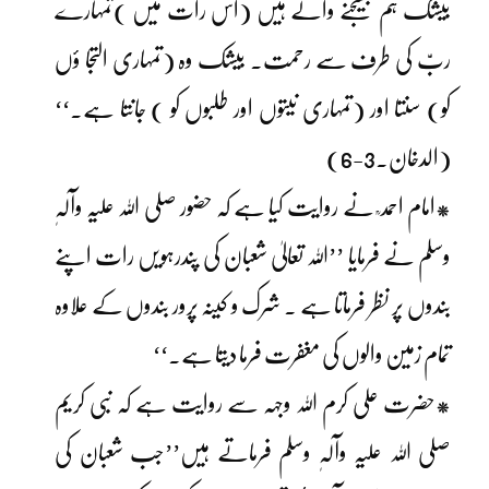
بیشک ہم بھیجنے والے ہیں (اس رات میں )تمہارے
ربّ کی طرف سے رحمت۔ بیشک وہ (تمہاری التجا ؤں
کو) سنتا اور (تمہاری نیتوں اور طلبوں کو ) جانتا ہے۔‘‘
(الدخان۔3-6)
*امام احمد ؒ نے روایت کیا ہے کہ حضور صلی اللہ علیہ وآلہٖ
وسلم نے فرمایا ’’اللہ تعالیٰ شعبان کی پندرہویں رات اپنے
بندوں پر نظر فرماتا ہے ۔ شرک و کینہ پرور بندوں کے علاوہ
تمام زمین والوں کی مغفرت فرما دیتا ہے۔‘‘
*حضرت علی کرم اللہ وجہہ سے روایت ہے کہ نبی کریم
صلی اللہ علیہ وآلہٖ وسلم فرماتے ہیں’’جب شعبان کی