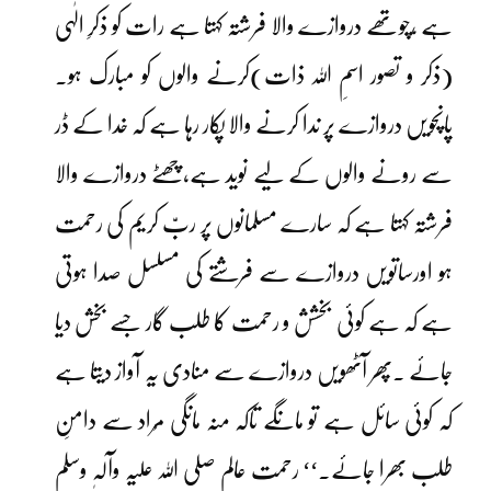
ہے ،چوتھے دروازے والا فرشتہ کہتا ہے رات کو ذکرِ الٰہی
(ذکر و تصور اسمِ اللہ ذات)کرنے والوں کو مبارک ہو۔
پانچویں دروازے پر ندا کرنے والا پکار رہا ہے کہ خدا کے ڈر
سے رونے والوں کے لیے نوید ہے،چھٹے دروازے والا
فرشتہ کہتا ہے کہ سارے مسلمانوں پر ربّ کریم کی رحمت
ہو اورساتویں دروازے سے فرشتے کی مسلسل صدا ہوتی
ہے کہ ہے کوئی بخشش و رحمت کا طلب گار جسے بخش دیا
جائے ۔پھر آٹھویں دروازے سے منادی یہ آواز دیتا ہے
کہ کوئی سائل ہے تو مانگے تاکہ منہ مانگی مُراد سے دامنِ
طلب بھرا جائے۔‘‘ رحمت عالم صلی اللہ علیہ وآلہٖ وسلم