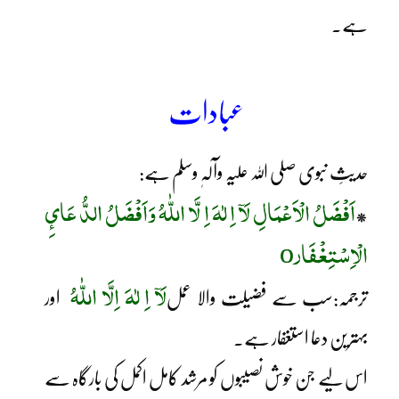
ہے۔
عبادات
حدیثِ نبوی صلی اللہ علیہ وآلہٖ وسلم ہے:
اَفْضَلُ الْاَعْمَالِ لَآ اِ لٰہَ اِ لَّا اللّٰہُ وَاَفْضَلُ الدُّ عَائِ
*
الْاِسْتِغْفَار
o
لَآ اِ لٰہَ اِلَّا اللّٰہُ
ترجمہ:سب سے فضیلت والا عمل
اور
بہترین دعا استغفار ہے۔
اس لیے جن خوش نصیبوں کو مرشد کامل اکمل کی بارگاہ سے