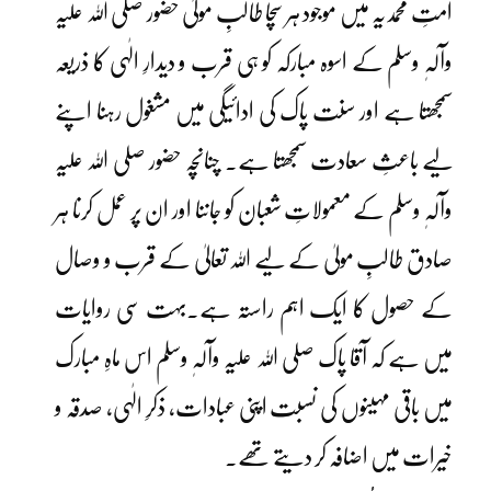
اُمتِ محمدیہ میں موجود ہر سچا طالبِ مولیٰ حضور صلی اللہ علیہ
وآلہٖ وسلم کے اسوہ مبارکہ کو ہی قرب و دیدارِ الٰہی کا ذریعہ
سمجھتا ہے اور سنت پاک کی ادائیگی میں مشغول رہنا اپنے
لیے باعثِ سعادت سمجھتا ہے۔ چنانچہ حضور صلی اللہ علیہ
وآلہٖ وسلم کے معمولاتِ شعبان کو جاننا اور ان پر عمل کرنا ہر
صادق طالبِ مولیٰ کے لیے اللہ تعالیٰ کے قرب و وصال
کے حصول کا ایک اہم راستہ ہے۔بہت سی روایات
میں ہے کہ آقا پاک صلی اللہ علیہ وآلہٖ وسلم اس ماہِ مبارک
میں باقی مہینوں کی نسبت اپنی عبادات، ذکرِ الٰہی، صدقہ و
خیرات میں اضافہ کر دیتے تھے۔