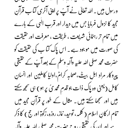
و رسول ہیں۔ اللہ تعالیٰ نے آپؐ پر اپنی آخری کتا ب قرآنِ
مجید کا نزول فرمایا جس میں دیدار اور قربِ الٰہی کے بارے
میں تمام تر رہنمائی شریعت ، طریقت ، معرفت اور حقیقت
کی صورت میں مو جود ہے۔ اس پاک کتا ب کی حقیقت کو
حضرت محمد صلی اللہ علیہ وآلہٖ وسلم کے بعد آپؐ کے حقیقی
پیروکار مراد اہلِ بیتؓ،صحابہ کرامؓ،اولیا کاملین اور انسانِ
کامل (یعنی وہ پاک ذات جو قدمِ محمدیؐ پر ہو) ہی سمجھ سکتے
ہیں اور سمجھا سکتے ہیں۔ مثال کے طور پر قرآنِ مجید میں
تمام ارکانِ اسلام (کلمہ، توحید، نماز، روزہ، زکوۃ اور حج) کا ذکر
ہے اور ان کی حقیقی روح حضرت محمد صلی اللہ علیہ وآلہٖ