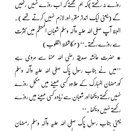
روزے نہ رکھتے)کہ ہم سمجھتے کہ اب روزے نہیں رکھیں
گے (یعنی ایک انداز مقرر اور لازم نہیں کرتے تھے)۔
البتہ آپ صلی اللہ علیہ وآلہٖ وسلم شعبان المعظم میں کثرت
سے روزے رکھتے۔‘‘ (مکاشفتہ القلوب)
* حضرت عائشہ صدیقہ رضی اللہ عنہا سے مروی ہے
’’میں نے جناب رسولِ پاک صلی اللہ علیہ وآلہٖ وسلم
کورمضان المبارک کے علاوہ کسی مہینے میں مکمل روزے
نہیں رکھتے دیکھا اور شعبان سے زیادہ کسی مہینے میں روزے
رکھتے نہیں دیکھا ۔‘‘
یعنی جناب رسولِ پاک صلی اللہ علیہ وآلہٖ وسلم رمضان