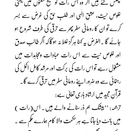
پھنس گئے ہیں اگر وہ اس رات کو صحیح معنوں میں یعنی
خلوصِ نیت، عشقِ الٰہی اور طلبِ حق کی غرض سے بسر
کرے تو ان کا روحانی سفر پھر سے ترقی کی طرف شروع ہو
جائے گا ۔الغرض یہ کہنا ہر گز غلط نہ ہوگا کہ اگر طالب صدق
اور خلوصِ نیت سے اس رات عبادات ومجاہدات میں
مشغول رہے تو اس رات کی برکت اور مرشد کامل اکمل کی
رہنمائی سے وہ ضرور اپنے روحانی سفر میں ترقی کرے گا۔
قرآنِ مجید میں ارشادِ باری تعالیٰ ہے:
ترجمہ: ’’بیشک ہم ڈر سنانے والے ہیں۔ اس(رات )
میں بانٹ دیا جاتا ہے ہر حکمت والا کام ہمارے حکم سے ۔