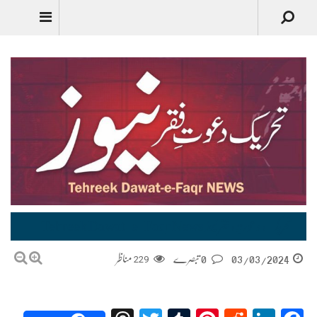
Urdu
تحریک دعوتِ فقر نیوز Tehreek Dawat-e-Faqr News
03/03/2024
0 تبصرے
229
مناظر