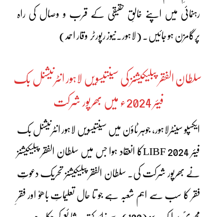
رہنمائی میں اپنے خالقِ حقیقی کے قرب و وصال کی راہ
پرگامزن ہو جائیں۔ (لاہور۔نیوز رپورٹر وقار احمد)
سلطان الفقر پبلیکیشنز کی سینتیسویں لاہور انٹرنیشنل بک
فیئر 2024ء میں بھرپور شرکت
ایکسپو سینٹرلاہور، جوہر ٹاؤن میں سینتیسویں لاہور انٹرنیشنل بک
فیئر LIBF 2024کا انعقاد ہوا جس میں سلطان الفقر پبلیکیشنز
نے بھرپور شرکت کی۔ سلطان الفقر پبلیکیشنز تحریک دعوتِ
فقر کا سب سے اہم شعبہ ہے جو تا حال تعلیماتِ باھوؒ اور فقرِ
محمدیؐ پر ایک سو (100)سے زائد کتب شائع کر چکا ہے۔ یہ