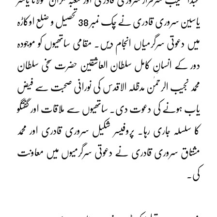
یاسین سروری قادری نے چک نمبر 38 تحصیل و ضلع اوکاڑہ
میں دعوتی سرگرمیاں انجام دیں۔ مقامی ساتھیوں کو موجودہ
دور کے انسانِ کامل سلطان العاشقین حضرت سخی سلطان
محمد نجیب الرحمٰن مدظلہ الاقدس کی نورانی صحبت سے فیض
یاب ہونے کی دعوت دی۔ ساتھیوں سے ملاقات اور گفتگو
کا سلسلہ جاری رہا۔ پروفیسر شکیل سروری قادری اور محمد
مشتاق سروری قادری نے دعوتی سرگرمیوں میں معاونت
کی۔