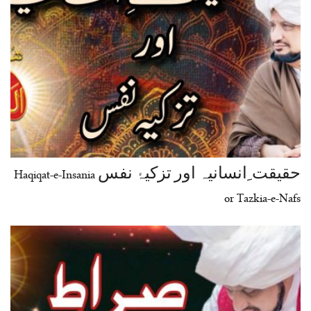
حقیقت ِانسانیہ اور تزکیۂ نفس Haqiqat-e-Insania
or Tazkia-e-Nafs