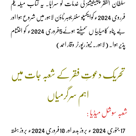
سلطان الفقر پبلیکیشنز کی خدمات کو سراہا۔ یہ کتاب میلہ یکم
فرروی 2024ء کوایکسپو سنٹر جوہر ٹاؤن لاہور میں شروع ہوا اور
بے پناہ کامیابیا ں سمیٹتے ہوئے5فروری 2024ء کو اختتام
پذیر ہوا۔ (لاہور۔ نیوز رپورٹر وقار احمد)
تحریک دعوتِ فقر کے شعبہ جات میں
اہم سرگرمیاں
شعبہ سوشل میڈیا :
17 جنوری 2024 ء بروز بدھ اور 10فروری 2024ء بروز ہفتہ