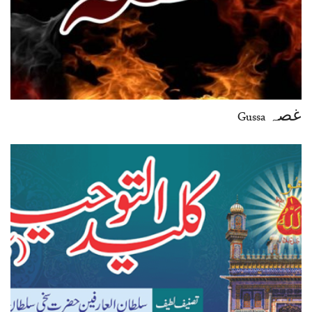
غصہ Gussa