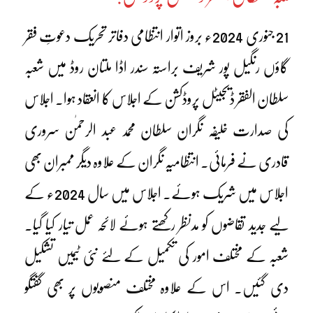
21 جنوری 2024ء بروز اتوار انتظامی دفاتر تحریک دعوتِ فقر
گاؤں رنگیل پور شریف براستہ سندر اڈا ملتان روڈ میں شعبہ
سلطان الفقر ڈیجیٹل پروڈکشن کے اجلاس کا انعقاد ہوا۔ اجلاس
کی صدارت خلیفہ نگران سلطان محمد عبد الرحمٰن سروری
قادری نے فرمائی۔ انتظامیہ نگران کے علاوہ دیگر ممبران بھی
اجلاس میں شریک ہوئے۔ اجلاس میں سال 2024ء کے
لیے جدید تقاضوں کو مدنظر رکھتے ہوئے لائحہ عمل تیار کیا گیا۔
شعبہ کے مختلف امور کی تکمیل کے لئے نئی ٹیمیں تشکیل
دی گئیں۔ اس کے علاوہ مختلف منصوبوں پر بھی گفتگو