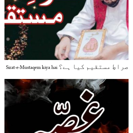
صراطِ مستقیم کیا ہے؟ Sirat-e-Mustaqem kiya hai