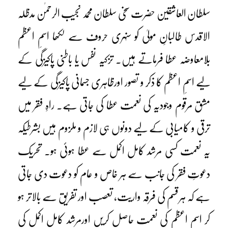
سلطان العاشقین حضرت سخی سلطان محمد نجیب الرحمٰن مدظلہ
الاقدس طالبانِ مولیٰ کو سنہری حروف سے لکھا اسمِ اعظم
بلامعاوضہ عطا فرماتے ہیں۔ تزکیہ نفس یا باطنی پاکیزگی کے
لیے اسمِ اعظم کا ذکر و تصور اورظاہری جسمانی پاکیزگی کے لیے
مشق مرقوم وجودیہ کی نعمت عطا کی جاتی ہے۔ راہِ فقر میں
ترقی و کامیابی کے لیے دونوں ہی لازم و ملزوم ہیں بشرطیکہ
یہ نعمت کسی مرشد کامل اکمل سے عطا ہوئی ہو۔ تحریک
دعوتِ فقر کی جانب سے ہر خاص و عام کو دعوت دی جاتی
ہے کہ ہر قسم کی فرقہ واریت، تعصب اور تفریق سے بالاتر ہو
کر اسمِ اعظم کی نعمت حاصل کریں اورمرشد کامل اکمل کی