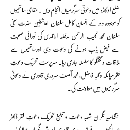
ضلع اوکاڑہ میں دعوتی سرگرمیاں انجام دیں۔ مقامی ساتھیوں
کو موجودہ دور کے انسانِ کامل سلطان العاشقین حضرت سخی
سلطان محمد نجیب الرحمٰن مدظلہ الاقدس کی نورانی صحبت
سے فیض یاب ہونے کی دعوت دی اورساتھیوں سے
ملاقات و گفتگو کا سلسلہ جاری رہا۔ سرپرست تحریک دعوتِ
فقر مپالکہ و گبہ فاضل، محمد آصف سروری قادری نے دعوتی
سرگرمیوں میں معاونت کی۔
انتظامیہ نگران شعبہ دعوت و تبلیغ تحریک دعوتِ فقر ڈاکٹر
عبدالحسیب سرفراز سروری قادری اور شعبہ نگران مولانا یاسر