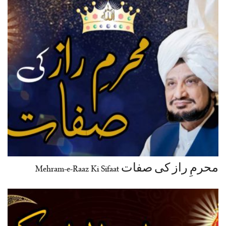
محرمِ راز کی صفات Mehram-e-Raaz Ki Sifaat