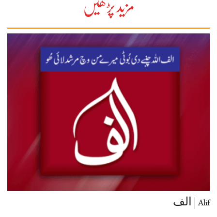
مزید پڑھیں
Alif | الف