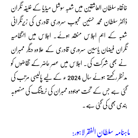
خانقاہ سلطان العاشقین میں شعبہ سوشل میڈیا کے خلیفہ نگران
ڈاکٹر سلطان محمد حسنین محبوب سروری قادری کی زیرِنگرانی
شعبہ کے اہم اجلاس منعقد ہوئے۔ اجلاس میں انتظامیہ
نگران فیضان یاسین سروری قادری کے علاوہ دیگر ممبران
نے بھی شرکت کی۔ اجلاس میں عصرِ حاضر کے تقاضوں کو
مدنظر رکھتے ہوئے سال 2024 ء کے لیے پالیسی مرتب کی
گئی ہے جس کے تحت موجودہ ممبران کی ٹریننگ کی منصوبہ
بندی بھی کی گئی ہے۔
ماہنامہ سلطان الفقر لاہور: