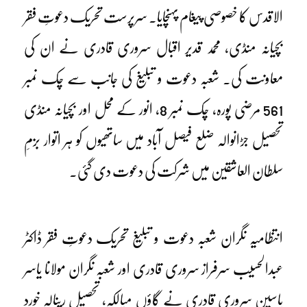
الاقدس کا خصوصی پیغام پہنچایا۔ سرپرست تحریک دعوتِ فقر
بچیانہ منڈی، محمد قدیر اقبال سروری قادری نے ان کی
معاونت کی۔ شعبہ دعوت و تبلیغ کی جانب سے چک نمبر
561 مرضی پورہ، چک نمبر 8، انور کے محل اور بچیانہ منڈی
تحصیل جڑانوالہ ضلع فیصل آباد میں ساتھیوں کو ہر اتوار بزمِ
سلطان العاشقین میں شرکت کی دعوت دی گئی۔
انتظامیہ نگران شعبہ دعوت و تبلیغ تحریک دعوتِ فقر ڈاکٹر
عبدالحسیب سرفراز سروری قادری اور شعبہ نگران مولانا یاسر
یاسین سروری قادری نے گاؤں مپالکہ، تحصیل رینالہ خورد