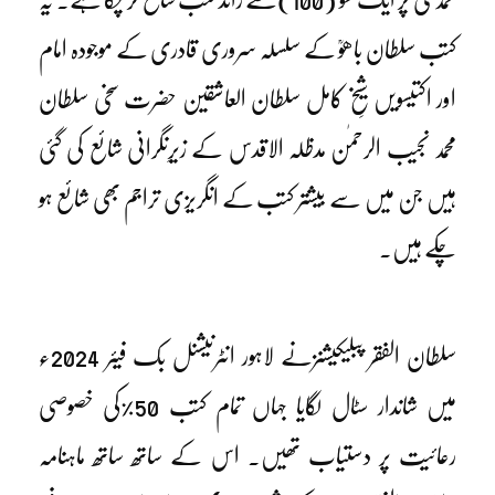
کتب سلطان باھوؒ کے سلسلہ سروری قادری کے موجودہ امام
اور اکتیسویں شیخِ کامل سلطان العاشقین حضرت سخی سلطان
محمد نجیب الرحمٰن مدظلہ الاقدس کے زیرِنگرانی شائع کی گئی
ہیں جن میں سے بیشتر کتب کے انگریزی تراجم بھی شائع ہو
چکے ہیں۔
سلطان الفقر پبلیکیشنزنے لاہور انٹرنیشنل بک فیئر 2024ء
میں شاندار سٹال لگایا جہاں تمام کتب 50%کی خصوصی
رعائیت پر دستیاب تھیں۔ اس کے ساتھ ساتھ ماہنامہ