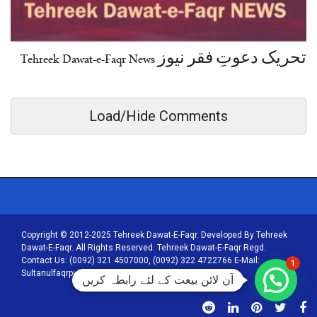
تحریک دعوتِ فقر نیوز Tehreek Dawat-e-Faqr News
Load/Hide Comments
Copyright © 2012-2025 Tehreek Dawat-E-Faqr. Developed By Tehreek
Dawat-E-Faqr. All Rights Reserved. Tehreek Dawat-E-Faqr Regd.
Contact Us: (0092) 321 4507000, (0092) 322 4722766 E-Mail:
1
Sultanulfaqrpublications@tehreekdawatefaqr.com
آن لائن بیعت کے لئے رابطہ کریں