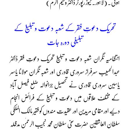
ہوئی۔ (لاہور۔ نیوز رپورٹر ڈاکٹر وسیم اکرم)
تحریک دعوتِ فقر کے شعبہ دعوت و تبلیغ کے
تبلیغی دورہ جات
انتظامیہ نگران شعبہ دعوت و تبلیغ تحریک دعوتِ فقر ڈاکٹر
عبدالحسیب سرفراز سروری قادری اور شعبہ نگران مولانا یاسر
یاسین سروری قادری نے تحصیل جڑانوالہ ضلع فیصل آباد
کے مختلف علاقوں میں دعوت و تبلیغ کے فرائض انجام
دئیے اور مقامی مریدین اور عقیدت مندوں کو فقیر مالک الملکی
سلطان العاشقین حضرت سخی سلطان محمد نجیب الرحمٰن مدظلہ