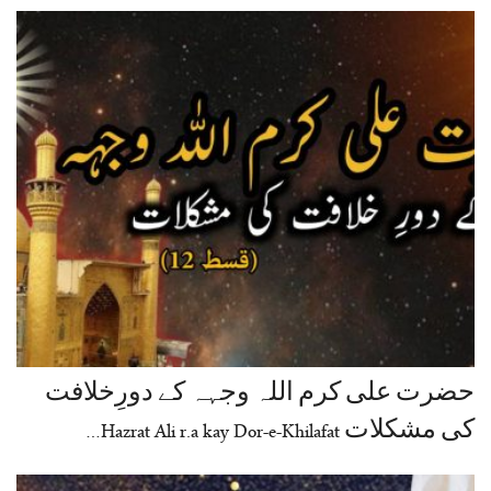
حضرت علی کرم اللہ وجہہ کے دورِخلافت
کی مشکلات Hazrat Ali r.a kay Dor-e-Khilafat…