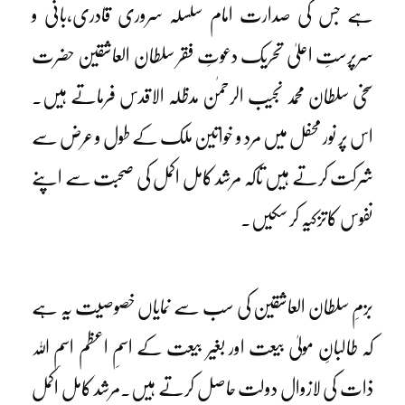
ہے جس کی صدارت امام سلسلہ سروری قادری،بانی و
سرپرستِ اعلیٰ تحریک دعوتِ فقر سلطان العاشقین حضرت
سخی سلطان محمد نجیب الرحمٰن مدظلہ الاقدس فرماتے ہیں۔
اس پر نور محفل میں مرد و خواتین ملک کے طول و عرض سے
شرکت کرتے ہیں تاکہ مرشد کامل اکمل کی صحبت سے اپنے
نفوس کاتزکیہ کر سکیں۔
بزمِ سلطان العاشقین کی سب سے نمایاں خصوصیت یہ ہے
کہ طالبانِ مولیٰ بیعت اور بغیر بیعت کے اسمِ اعظم اسمِ اللہ
ذات کی لازوال دولت حاصل کرتے ہیں۔مرشد کامل اکمل