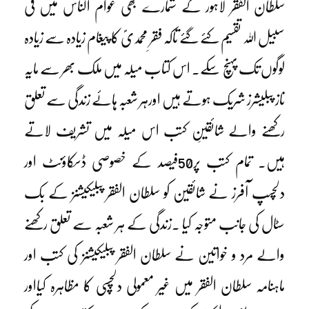
سلطان الفقر لاہور کے شمارے بھی عوام الناس میں فی
سبیل اللہ تقسیم کئے گئے تاکہ فقرِ محمدیؐ کا پیغام زیادہ سے زیادہ
لوگوں تک پہنچ سکے۔ اس کتاب میلہ میں ملک بھر سے مایہ
ناز پبلیشرز شریک ہوتے ہیں اورہر شعبہ ہائے زندگی سے تعلق
رکھنے والے شائقینِ کتب اس میلہ میں تشریف لاتے
ہیں۔ تمام کتب پر50فیصد کے خصوصی ڈسکاؤنٹ اور
دلچسپ آفرز نے شائقین کو سلطان الفقر پبلیکیشنز کے بک
سٹال کی جانب متوجہ کیا ۔زندگی کے ہر شعبہ سے تعلق رکھنے
والے مرد و خواتین نے سلطان الفقر پبلیکیشنز کی کتب اور
ماہنامہ سلطان الفقر میں غیر معمولی دلچسپی کا مظاہرہ کیااور