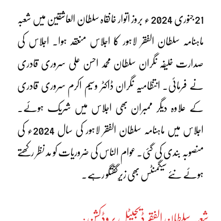
21 جنوری 2024 ء بروز اتوار خانقاہ سلطان العاشقین میں شعبہ
ماہنامہ سلطان الفقر لاہور کا اجلاس منعقد ہوا۔ اجلاس کی
صدارت خلیفہ نگران سلطان محمد احسن علی سروری قادری
نے فرمائی۔ انتظامیہ نگران ڈاکٹر وسیم اکرم سروری قادری
کے علاوہ دیگر ممبران بھی اجلاس میں شریک ہوئے۔
اجلاس میں ماہنامہ سلطان الفقر لاہور کی سال 2024ء کی
منصوبہ بندی کی گئی۔ عوام الناس کی ضروریات کو مد نظر رکھتے
ہوئے نئے سیگمنٹس بھی زیرِگفتگو رہے۔
شعبہ سلطان الفقر ڈیجیٹل پروڈکشن: