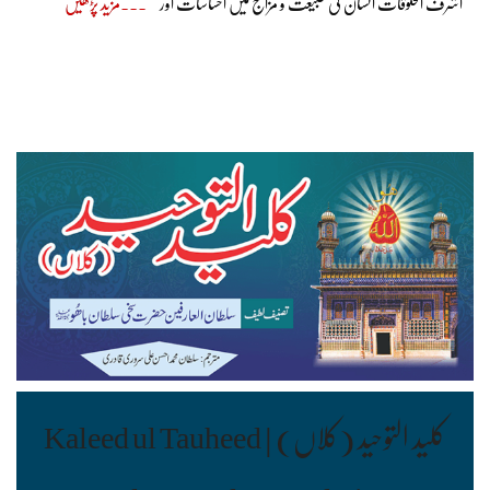
اشرف المخلوقات انسان کی طبیعت و مزاج میں احساسات اور
مزید پڑھیں
کلید التوحید (کلاں) | Kaleed ul Tauheed