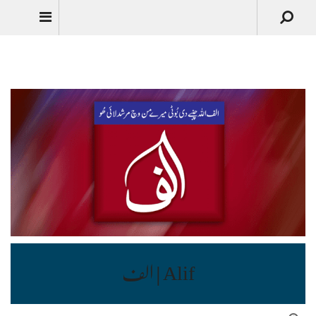
Urdu
Alif | الف