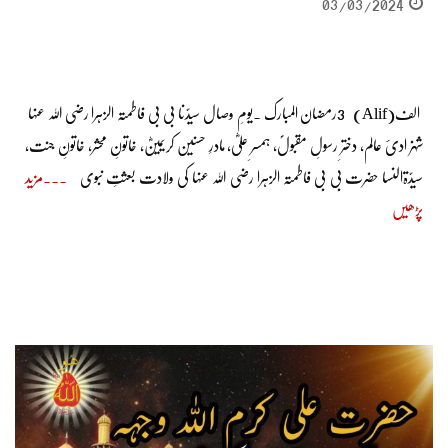
03/03/2024
الف(Alif) 3رمضان المبارک ۔یومِ وصال سیدّنا بی بی فاطمتہ الزہرا رضی اللہ عنہا
شہزادیٔ عالم، دخترِ رسولِ مقبولؐ، ہمسرِ علیؓ، مادرِ حسنین کریمینؓ، خاتونِ محشر، خاتونِ جنت،
سیدّۃالنسا حضرت بی بی فاطمتہ الزہرا رضی اللہ عنہا کی ولادت بعثتِ نبوی
مزید
پڑھیں