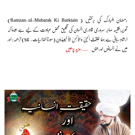
رمضان المبارک کی برکتیں ( Ramzan-ul-Mubarak Ki Barktain)
تحریر:فقیہہ صابر سروری قادری انسان کی تخلیق محض عبادت کے لیے ہے جیسا کہ
ارشادِ ربانی ہے:وَمَا خَلَقْتُ الْجِنَّ وَ الْاِنْسَ اِلاَّ لِیَعْبُدُوْن (سورۃ الذاریات۔ 56) ترجمہ: اور
میں نے انسانوں اور جنوں
مزید پڑھیں