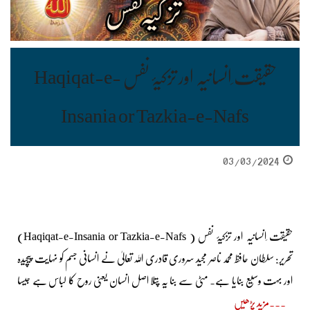
حقیقت ِانسانیہ اور تزکیۂ نفس Haqiqat-e-
Insania or Tazkia-e-Nafs
03/03/2024
حقیقت ِانسانیہ اور تزکیۂ نفس ( Haqiqat-e-Insania or Tazkia-e-Nafs)
تحریر: سلطان حافظ محمد ناصر مجید سروری قادری اللہ تعالیٰ نے انسانی جسم کو نہایت پیچیدہ
اور بہت وسیع بنایا ہے۔ مٹی سے بنا یہ پتلا اصل انسان یعنی روح کا لباس ہے جیسا
مزید پڑھیں