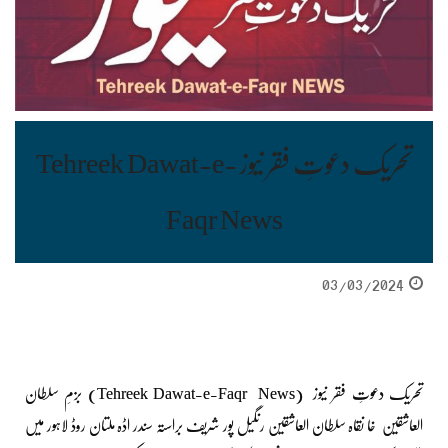
تحریک دعوتِ فقر نیوز Tehreek Dawat-e-
Faqr News
03/03/2024
تحریک دعوتِ فقر نیوز (Tehreek Dawat-e-Faqr News) بزمِ سلطان
العاشقین خا نقاہ سلطان العاشقین رنگیل پور شریف براستہ سندر اڈہ ملتان روڈ لاہور میں