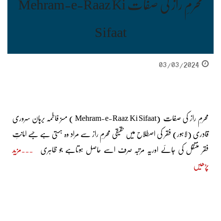
محرمِ راز کی صفات Mehram-e-Raaz Ki
Sifaat
03/03/2024
محرمِ راز کی صفات (Mehram-e-Raaz Ki Sifaat ) مسز فاطمہ برہان سروری
قادری (لاہور) فقر کی اصطلاح میں حقیقی محرمِ راز سے مراد وہ ہستی ہے جسے امانتِ
فقر منتقل کی جائے اوریہ مرتبہ صرف اسے حاصل ہوتاہے جو ظاہری
مزید
پڑھیں