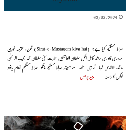
03/03/2024
صراطِ مستقیم کیا ہے؟ (Sirat-e-Mustaqem kiya hai) تحریر: محترمہ نورین
سروری قادری مرشد کامل اکمل سلطان العاشقین حضرت سخی سلطان محمد نجیب الرحمٰن
مدظلہ الاقدس فرماتے ہیں ’’اللہ سے ہمیشہ صراطِ مستقیم مانگو۔ صراطِ مستقیم انعام یافتہ
لوگوں کا راستہ
مزید پڑھیں