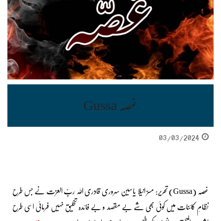
غصہ Gussa
03/03/2024
غصہ (Gussa) تحریر: مسز انیلا یاسین سروری قادری اللہ ربّ العزت نے جس طرح
نظامِ کائنات میں کوئی بھی شے بے مقصد و بے فائدہ تخلیق نہیں فرمائی اسی طرح