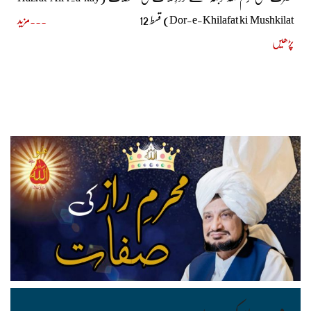
Dor-e-Khilafat ki Mushkilat) قسط 12
مزید
پڑھیں