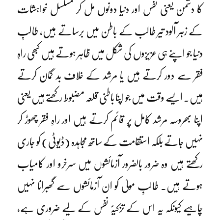
کا دشمن یعنی نفس اور دنیا دونوں مل کر مسلسل خواہشات
کے زہر آلود تیر طالب کے باطن میں برساتے ہیں، طالبِ
دنیا جو اپنے ہی عزیزوں کی شکل میں ظاہر ہوتے ہیں کبھی راہِ
فقر سے دور کرتے ہیں یا مرشد کے خلاف بد گمان کرتے
ہیں۔ ایسے وقت میں جو اپنا باطنی قلعہ مضبوط رکھتے ہیں یعنی
اپنا بھروسہ مرشد کامل پر قائم کرتے ہیں اور راہِ فقر چھوڑ کر
نہیں جاتے بلکہ استقامت کے ساتھ مجاہدہ (ڈیوٹی) کو جاری
رکھتے ہیں وہ ضرور بالضرور آزمائشوں میں سرخرو اور کامیاب
ہوتے ہیں۔ طالبِ مولیٰ کو ان آزمائشوں سے گھبرانا نہیں
چاہیے کیونکہ یہ اس کے تزکیہؐ نفس کے لیے ضروری ہے،