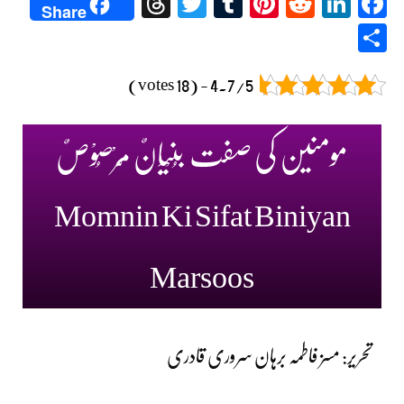
Threads
Twitter
Tumblr
Pinterest
Reddit
LinkedIn
Facebook
Share
Share
4.7/5 - (18 votes)
مومنین کی صفت بُنْیَانٌ مَّرْصُوْصٌ
Momnin Ki Sifat Biniyan
Marsoos
تحریر: مسز فاطمہ برہان سروری قادری