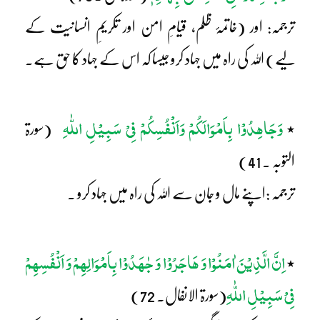
ترجمہ: اور (خاتمۂ ظلم، قیامِ امن اور تکریمِ انسانیت کے
لیے) اللہ کی راہ میں جہاد کرو جیسا کہ اس کے جہاد کا حق ہے۔
وَجَاھِدُوْا بِاَمْوَالَکُمْ وَاَنْفُسِکُمْ فِیْ سَبِیْلِ اللّٰہِ
٭
(سورۃ
التوبہ ۔ 41)
ترجمہ :اپنے مال و جان سے اللہ کی راہ میں جہاد کرو ۔
اِنَّ الَّذِیْنَ اٰمَنُوْا وَ ہَاجَرُوْا وَ جٰہَدُوْا بِاَمْوَالِہِمْ وَ اَنْفُسِہِمْ
٭
فِیْ سَبِیْلِ اللّٰہِ
(سورۃ الانفال۔ 72)