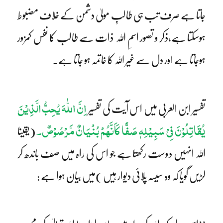
جاتا ہے صرف تب ہی طالبِ مولیٰ دشمن کے خلاف مضبوط
ہوسکتا ہے،ذکر و تصور اسمِ اللہ ذات سے طالب کا نفس کمزور
ہوجاتا ہے اور دل سے غیر اللہ کا خاتمہ ہو جاتا ہے۔
اِنَّ اللّٰہَ یُحِبُّ الَّذِیْنَ
تفسیر ابن العربی میں اس آیت کی تفسیر
یُقَاتِلُوْنَ فِیْ سَبِیْلِہٖ صَفًّا کَاَنَّہُمْ بُنْیَانٌ مَّرْصُوْصٌ۔
(یقینا
اللہ انہیں دوست رکھتا ہے جو اس کی راہ میں صف باندھ کر
لڑیں گویا کہ وہ سیسہ پلائی دیوار ہیں )میں بیان ہوا ہے :