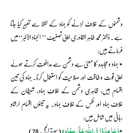
دشمنوں کے خلاف لڑنے کو جہاد کے لفظ سے تعبیر کیا جاتا
ہے۔ ڈاکٹر محمد طاہر القادری اپنی تصنیف ’’ الجہاد الاکبر‘‘میں
فرماتے ہیں:
٭ جہاد و مجاہدہ کا معنی ہے دشمن سے مدافعت کرتے ہوئے
اپنی قوت و طاقت اور صلاحیت کو استعمال کرنا۔ جہاد کی تین
اقسام ہیں: ظاہری دشمن کے خلاف جہاد، شیطان کے
خلاف جہاد اور نفس کے خلاف جہاد۔ یہ تینوں اقسام ارشادِ
ربّانی میں شامل ہیں:
وَجَا ھِدُوْا فِی اللّٰہِ حَقَّ جِھَادِہٖ
٭
(سورۃ الحج ۔ 78)