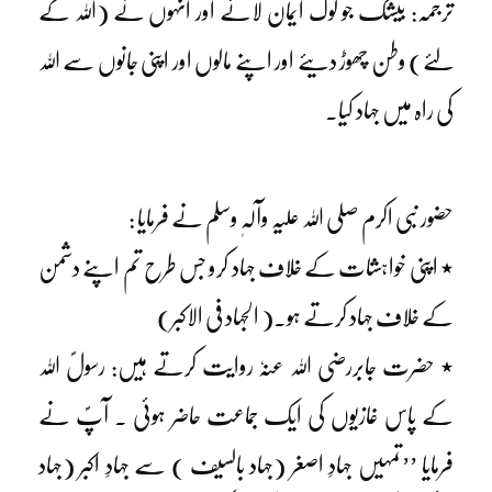
ترجمہ: بیشک جو لوگ ایمان لائے اور انہوں نے (اللہ کے
لئے) وطن چھوڑ دیئے اور اپنے مالوں اور اپنی جانوں سے اللہ
کی راہ میں جہاد کیا۔
حضور نبی اکرم صلی اللہ علیہ وآلہٖ وسلم نے فرمایا :
٭ اپنی خواہشات کے خلاف جہاد کرو جس طرح تم اپنے دشمن
کے خلاف جہاد کرتے ہو۔( الجہاد فی الاکبر)
٭ حضرت جابررضی اللہ عنہٗ روایت کرتے ہیں: رسولؐ اللہ
کے پاس غازیوں کی ایک جماعت حاضر ہوئی ۔ آپؐ نے
فرمایا ’’تمہیں جہادِ اصغر (جہاد بالسیف ) سے جہادِ اکبر (جہاد