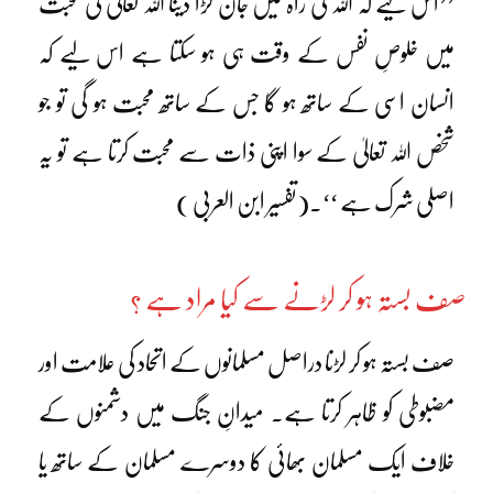
’’اس لیے کہ اللہ کی راہ میں جان لڑا دینا اللہ تعالیٰ کی محبت
میں خلوصِ نفس کے وقت ہی ہو سکتا ہے اس لیے کہ
انسان اسی کے ساتھ ہو گا جس کے ساتھ محبت ہو گی تو جو
شخص اللہ تعالیٰ کے سوا اپنی ذات سے محبت کرتا ہے تو یہ
اصلی شرک ہے ‘‘۔(تفسیر ابن العربی )
صف بستہ ہو کر لڑنے سے کیا مراد ہے ؟
صف بستہ ہو کر لڑنا دراصل مسلمانوں کے اتحاد کی علامت اور
مضبوطی کو ظاہر کرتا ہے۔ میدانِ جنگ میں دشمنوں کے
خلاف ایک مسلمان بھائی کا دوسرے مسلمان کے ساتھ یا