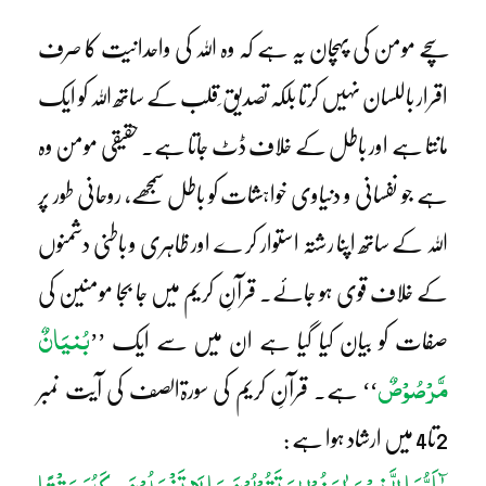
سچے مومن کی پہچان یہ ہے کہ وہ اللہ کی واحدانیت کا صرف
اقرار باللسان نہیں کرتا بلکہ تصدیق ِقلب کے ساتھ اللہ کو ایک
مانتا ہے اور باطل کے خلاف ڈٹ جاتا ہے۔ حقیقی مومن وہ
ہے جو نفسانی و دنیاوی خواہشات کو باطل سمجھے، روحانی طور پر
اللہ کے ساتھ اپنا رشتہ استوار کر ے اور ظاہری و باطنی دشمنوں
کے خلاف قوی ہو جائے۔ قرآنِ کریم میں جا بجا مومنین کی
بُنیَانٌ
صفات کو بیان کیا گیا ہے ان میں سے ایک ’’
مَّرْصُوْصٌ
‘‘ ہے۔ قرآنِ کریم کی سورۃالصف کی آیت نمبر
2تا4 میں ارشاد ہوا ہے :