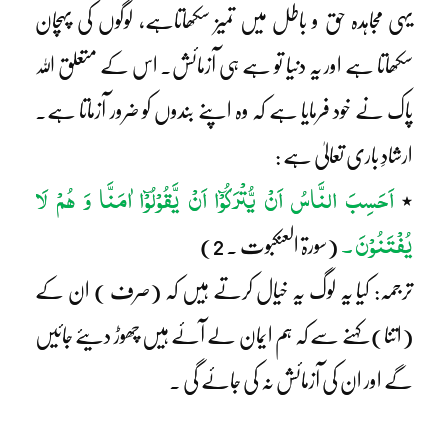
یہی مجاہدہ حق و باطل میں تمیز سکھاتاہے، لوگوں کی پہچان
سکھاتا ہے اور یہ دنیا تو ہے ہی آزمائش۔ اس کے متعلق اللہ
پاک نے خود فرمایا ہے کہ وہ اپنے بندوں کو ضرور آزماتا ہے۔
ارشادِ باری تعالیٰ ہے :
اَحَسِبَ النَّاسُ اَنْ یُّتْرَکُوْٓا اَنْ یَّقُوْلُوْٓا اٰمَنَّا وَ ہُمْ لَا
٭
یُفْتَنُوْنَ ۔
(سورۃ العنکبوت ۔ 2)
ترجمہ: کیا یہ لوگ یہ خیال کرتے ہیں کہ (صرف ) ان کے
(اتنا) کہنے سے کہ ہم ایمان لے آئے ہیں چھوڑ دیئے جائیں
گے اور ان کی آزمائش نہ کی جائے گی ۔