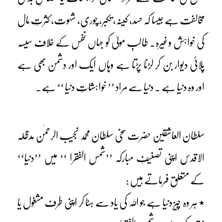
مخالفت ہے جیسا کہ حسد، کینہ، تکبر، چوری، شہوت، کثرتِ مال
کی خواہش وغیرہ۔ طالبِ مولیٰ کو جہاں نفس کے خلاف سیسہ
پلائی دیوار بن کر لڑنا پڑتا ہے وہاں ایک اور دشمن بھی ہے
اور وہ دنیا ہے ۔ دنیا سے مراد ’’ خواہشاتِ دنیا ‘‘ ہے۔
سلطان العاشقین حضرت سخی سلطان محمد نجیب الرحمٰن مدظلہ
الاقدس اپنی تصنیفِ مبارکہ ’’شمس الفقرا ‘‘ میں ’’دنیا‘‘
کے متعلق فرماتے ہیں :
٭ ہر وہ چیز دنیا ہے جو اللہ کی یاد سے ہٹا کر اپنی طرف مشغول یا