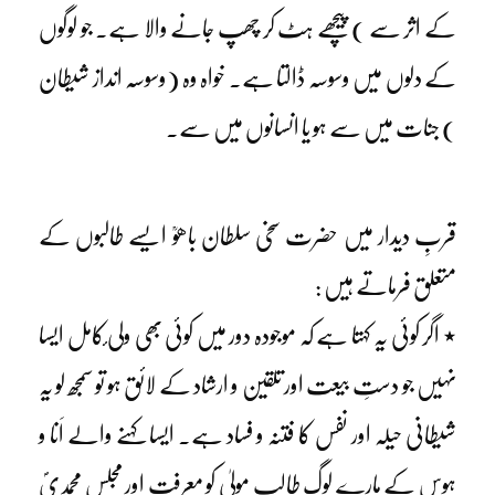
کے اثر سے ) پیچھے ہٹ کر چھپ جانے والا ہے۔ جو لوگوں
کے دلوں میں وسوسہ ڈالتا ہے۔ خواہ وہ (وسوسہ انداز شیطان
) جنات میں سے ہو یا انسانوں میں سے۔
قربِ دیدار میں حضرت سخی سلطان باھوؒ ایسے طالبوں کے
متعلق فرماتے ہیں :
٭ اگر کوئی یہ کہتا ہے کہ موجودہ دور میں کوئی بھی ولی ٔکامل ایسا
نہیں جو دستِ بیعت اور تلقین و ارشاد کے لائق ہو تو سمجھ لو یہ
شیطانی حیلہ اور نفس کا فتنہ و فساد ہے۔ ایسا کہنے والے اَنا و
ہوس کے مارے لوگ طالبِ مولیٰ کو معرفت اور مجلسِ محمدیؐ