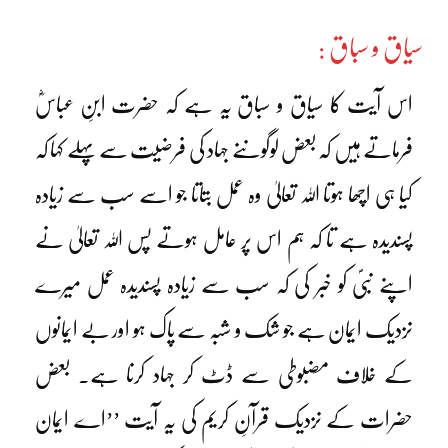
سیاق و سباق :
اس آیت کا سیاق و سباق یہ ہے کہ حضرت ابنِ عباسؓ
فرماتے ہیں کہ بعض لوگوںنے جہاد کی فرضیت سے پہلے کہا کہ
کیا ہی اچھا ہوتا اللہ تعالیٰ وہ عمل بتاتا جو اسے سب سے زیادہ
پسندیدہ ہے تا کہ ہم اس پر عامل ہوتے پس اللہ تعالیٰ نے
اپنے نبیؐ کو خبر کی کہ سب سے زیادہ پسندیدہ عمل میرے
نزدیک ایمان ہے جو شک و شبہ سے پاک ہو اور بے ایمانوں
کے خلاف مضبوطی سے ڈٹ کر جہاد کرنا ہے۔ بعض
حضرات کے نزدیک قرآنِ کریم کی یہ آیت ’’اے ایمان