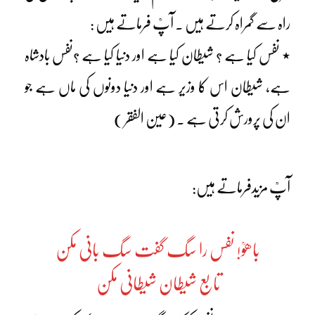
راہ سے گمراہ کرتے ہیں ۔ آپؒ فرماتے ہیں :
٭ نفس کیا ہے ؟ شیطان کیا ہے اور دنیا کیا ہے ؟نفس بادشاہ
ہے، شیطان اس کا وزیر ہے اور دنیا دونوں کی ماں ہے جو
ان کی پرورش کرتی ہے ۔ (عین الفقر )
آپؒ مزیدفرماتے ہیں:
باھوؒ! نفس را سگ گفت سگ بانی مکن
تابع شیطان شیطانی مکن