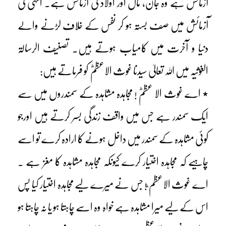
آزمائش ہے وہ جان، مال اور اولاد کی آزمائش ہے۔ انہی کی
آزمائش میں صف بستہ ہو کر نفس کے خلاف لڑنے والے
دنیا و آخرت میں کامیاب ہوتے ہیں۔ تصنیف الرسالۃ
الغوثیہ میں اللہ تعالیٰ سیدنا غوث الاعظمؓ کو فرماتے ہیں:
٭ اے غوث الا عظمؓ ! مجاہدہ مشاہدہ کے سمندروں میں سے
ایک سمندر ہے جس میں واقف زندگی بسر کرتے ہیں اورجو
کوئی مشاہدہ کے سمندر میں داخل ہونے کا ارادہ کرے تو اسے
چاہیے کہ مجاہدہ اختیار کرے کیونکہ مجاہدہ مشاہدہ کا مغز ہے ۔
اے غوث الاعظم ؓ! جس نے میرے لیے مجاہدہ اختیار کیا پس
اس کے لیے میرا مشاہدہ ہے خواہ وہ اسے چاہتا ہو یا نہ چاہتا ہو