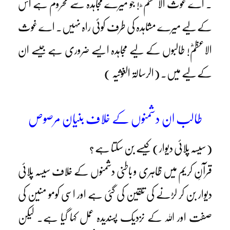
۔ اے غوث الاعظم ؓ ! جو میرے مجاہدہ سے محروم ہے اس
کے لیے میرے مشاہدہ کی طرف کوئی راہ نہیں۔ اے غوث
الاعظمؓ! طالبوں کے لیے مجاہدہ ایسے ضروری ہے جیسے ان
کے لیے میں۔ (الرسالۃ الغوثیہ )
طالب ان دشمنوں کے خلاف بنیان مرصوص
(سیسہ پلائی دیوار) کیسے بن سکتا ہے ؟
قرآنِ کریم میں ظاہری و باطنی دشمنوں کے خلاف سیسہ پلائی
دیوار بن کر لڑنے کی تلقین کی گئی ہے اور اسی کومو منین کی
صفت اور اللہ کے نزدیک پسندیدہ عمل کہا گیا ہے۔ لیکن