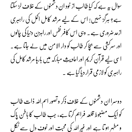
سوال یہ ہے کہ کیا طالب از خود ان دشمنوں کے خلاف لڑ سکتا
ہے؟ ہرگز نہیں! اس کے لیے مرشد کامل اکمل کی راہبری
ازحد ضروری ہے۔ وہی اس کافر نفس اور راہزن دنیا کی چالوں
اور سرکشی سے بچا کر طالب کو دار الامن میں لے جاتا ہے۔
اسی لیے قرآنِ کریم اور احادیثِ مبارکہ میں بارہا مرشد کامل کی
راہبری کو لازمی قرار دیا گیا ہے ۔
دوسرا ان دشمنوں کے خلاف ذکر و تصور اسم ِاللہ ذات طالب
کو ایک مضبوط قلعہ فراہم کرتا ہے، جب طالب کا باطن پاک
و مطہر ہو تا ہے اور غیر اللہ کی محبت اور خوف دل سے نکل