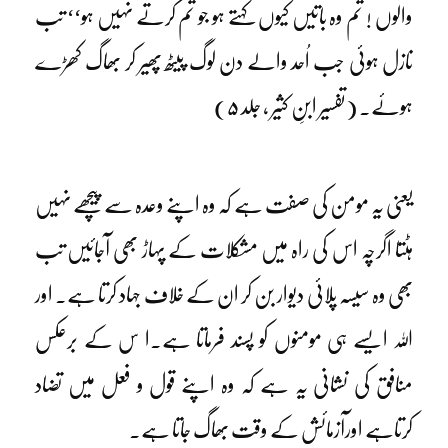
والوں ! تم وہ باتیں کیوں کہتے ہو جو تم کرتے نہیں ہو‘‘ تب
نازل ہوئی جب اُحد والے دن لوگ پیٹھ پھیر کر بھاگ کھڑے
ہوئے۔ (تفسیر ابنِ کثیر ، جلد ۵)
یعنی یہ مومن کی صفت ہے کہ وہ اپنے وعدہ سے پیچھے نہیں
ہٹتا اگرچہ اس کی راہ میں مشکلات کے پہاڑ بھی آجائیں تب
بھی وہ سیسہ پلائی دیوار بن کر ان کے خلاف جہاد کرتا ہے۔ اور
اللہ ایسے ہی مومنوں کو پسند فرماتا ہے۔ا س کے برعکس
منافق کی نشانی یہ ہے کہ وہ اپنے قول و فعل میں تضاد
کرتاہے اورآزمائش کے وقت بھاگ جاتا ہے۔