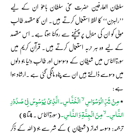
سلطان العارفین حضرت سخی سلطان باھوؒ ان کے لیے
’’راہزن‘‘ کا لفظ استعمال کرتے ہیں۔ ان کا مقصد طالبِ
مولیٰ کو ان کی منزل پر پہنچنے سے روکنا ہوتا ہے۔ اس مقصد
کے لیے وہ ہر حربہ استعمال کرتے ہیں۔ قرآنِ کریم میں
سورۃالناس میں شیطان کے وسوسوں اور طالب ِدنیا جو دلوں
میں وسوسے ڈالتے ہیں ان سے پناہ مانگی گئی ہے ۔ارشاد ہوا
ہے :
لا
مِنْ شَرِّ الْوَسْوَاسِ
الْخَنَّاسِ۔ الَّذِیْ یُوَسْوِسُ فِیْ صُدُوْرِ
٭
لا
النَّاسِ۔
مِنَ الْجِنَّۃِ وَ النَّاسِ۔
(سورۃالناس ۔ 4تا 6)
ترجمہ: وسوسہ انداز (شیطان ) کے شر سے جو (اللہ کے ذکر