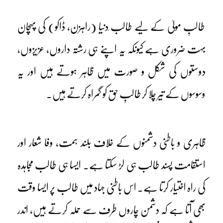
طالبِ مولیٰ کے لیے طالب ِدنیا (راہزن، ڈاکو) کی پہچان
بہت ضروری ہے کیونکہ یہ اپنے ہی رشتہ داروں، عزیزوں،
دوستوں کی شکل و صورت میں ظاہر ہوتے ہیں اور یہ
وسوسوں کے تیر چلا کر طالبِ حق کو گمراہ کرتے ہیں۔
ظاہری و باطنی دشمنوں کے خلاف بلند ہمت، وفا شعار اور
استقامت پسند طالب ہی لڑ سکتا ہے۔ ایسا ہی طالب مجاہدہ
کی راہ اختیار کرتا ہے۔ اس باطنی جہاد میں طالب پر ایسا وقت
بھی آتا ہے کہ دشمن چاروں طرف سے حملہ کرتے ہیں، اندر