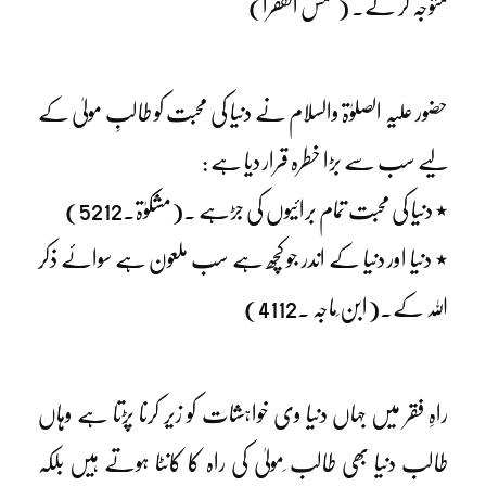
متوجہ کر لے۔ (شمس الفقرا)
حضور علیہ الصلوٰۃ والسلام نے دنیا کی محبت کو طالبِ مولیٰ کے
لیے سب سے بڑا خطرہ قرار دیا ہے :
٭ دنیا کی محبت تمام برائیوں کی جڑہے ۔(مشکوٰۃ۔5212)
٭ دنیا اور دنیا کے اندر جو کچھ ہے سب ملعون ہے سوائے ذکر
اللہ کے۔(ابن ِماجہ ۔4112)
راہِ فقر میں جہاں دنیا وی خواہشات کو زیر کرنا پڑتا ہے وہاں
طالب دنیا بھی طالب ِمولیٰ کی راہ کا کانٹا ہوتے ہیں بلکہ