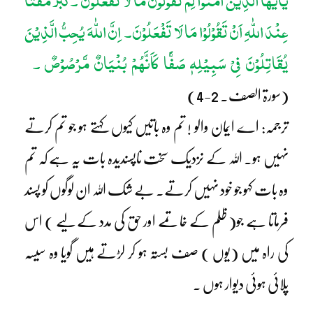
یٰٓاَیُّہَا الَّذِیْنَ اٰمَنُوْا لِمَ تَقُوْلُوْنَ مَا لَا تَفْعَلُوْنَ ۔ کَبُرَ مَقْتًا
عِنْدَ اللّٰہِ اَنْ تَقُوْلُوْا مَا لَا تَفْعَلُوْنَ۔ اِنَّ اللّٰہَ یُحِبُّ الَّذِیْنَ
یُقَاتِلُوْنَ فِیْ سَبِیْلِہٖ صَفًّا کَاَنَّہُمْ بُنْیَانٌ مَّرْصُوْصٌ ۔
(سورۃ الصف۔ 2-4)
ترجمہ: اے ایمان والو ! تم وہ باتیں کیوں کہتے ہو جو تم کرتے
نہیں ہو۔ اللہ کے نزدیک سخت ناپسندیدہ بات یہ ہے کہ تم
وہ بات کہو جو خود نہیں کرتے۔ بے شک اللہ ان لوگوں کو پسند
فرماتا ہے جو( ظلم کے خاتمے اور حق کی مدد کے لیے ) اس
کی راہ میں (یوں ) صف بستہ ہو کر لڑتے ہیں گویا وہ سیسہ
پلائی ہوئی دیوار ہوں ۔