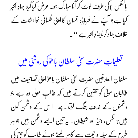
بالنفس )کی طرف لوٹ کر آنا مبارک ہو۔ عرض کیا گیا: جہادِ اکبر
کیا ہے؟ آپؐ نے فرمایا: انسان کا اپنی نفسانی خواہشات کے
خلاف جہاد کرناجہادِ اکبر ہے ‘‘۔
تعلیماتِ حضرت سخی سلطان باھوؒ کی روشنی میں
سلطان العارفین حضرت سخی سلطان باھوؒ اپنی تصانیف میں
طالبانِ مولیٰ کو تلقین کرتے ہیں کہ طالبِ مولیٰ وہ ہے جو
دشمنوں کے خلاف جنگ لڑتا ہے۔ ا س کے دشمن کون
ہیں؟ نفس، دنیا اور شیطان۔ یہ تین ایسے دشمن ہیں جو ہر
طرح کے حیلہ و حجت سے کام لیتے ہوئے طالب کو حق کی