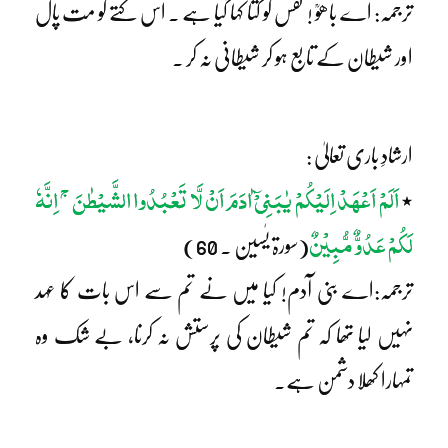
ترجمہ: اے باھوؒ ! نفس کو کتا کہا گیا ہے ۔ اس کتے کو مت پال
اور شیطان کے تابع ہو کر شیطانی نہ کر ۔
ارشادِ باری تعالیٰ :
ج
اَلَمْ اَعْہَدْ اِلَیْکُمْ یٰبَنِیْٓ اٰدَمَ اَنْ لَّا تَعْبُدُوا الشَّیْطٰنَ
اِنَّہٗ
٭
لَکُمْ عَدُوٌّ مُّبِیْنٌ
(سورۃ یٰسین ۔ 60)
ترجمہ:اے بنی آدم! کیا میں نے تم سے اس بات کا عہد
نہیں لیا تھا کہ تم شیطان کی پرستش نہ کرنا، بے شک وہ
تمہارا کھلا دشمن ہے۔