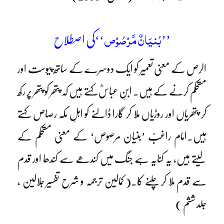
بُنیَانٌ مَّرْصُوْص
’’
‘‘کی اصطلاح
الرص کے معنی تعمیر کو ایک دوسرے کے ساتھ پیوست اور
مستحکم کرنے کے ہیں۔ ابنِ عباسؓ کہتے ہیں کہ پتھر کو پتھر پر رکھ
کر پتھریاں اور روڑیاں ملا کر گارا ڈالنے کو اہلِ مکہ رصاص کہتے
ہیں۔امام راغبؒ ’بنیان مرصوص‘ کے معنی مستحکم کے
لیتے ہیں، یہ کنایہ ہے جنگ میں کندھے سے کندھا اور قدم
سے قدم ملا کر چلنے کا۔( کمالین ترجمہ و شرح تفسیر جلالین ،
جلد ششم )