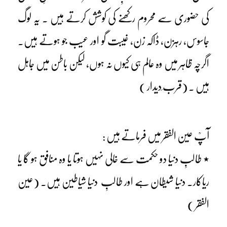
کی حضوری سے محروم رکھنے کی کوشش کرتے ہیں ۔ یہ لوگ
جاسوس، رہزن، ڈاکہ زن، غیبت گو اور عیب جو ہوتے ہیں۔
اگرچہ ظاہر میں وہ عالم ہی کیوں نہ ہوں، لیکن باطن میں جاہل
ہیں ۔ (قرب ِدیدار )
آپؒ عین الفقر میں فرماتے ہیں :
٭ طالبِ دنیا دو حکمت سے خالی نہیں ہوتا یا وہ منافق ہو گا یا
ریاکار۔ دنیا شیطان ہے اور طالبِ دنیا شیاطین ہیں۔ (عین
الفقر )