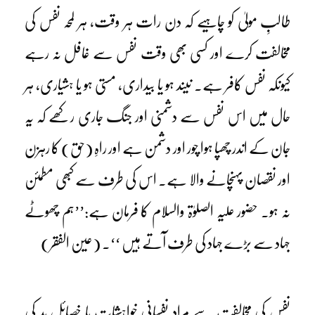
طالبِ مولیٰ کو چاہیے کہ دن رات ہر وقت، ہر لمحہ نفس کی
مخالفت کرے اور کسی بھی وقت نفس سے غافل نہ رہے
کیونکہ نفس کافر ہے۔ نیند ہو یا بیداری، مستی ہو یا ہشیاری، ہر
حال میں اس نفس سے دشمنی اور جنگ جاری رکھے کہ یہ
جان کے اندر چھپا ہوا چور اور دشمن ہے اور راہِ (حق) کا رہزن
اور نقصان پہنچانے والا ہے۔ اس کی طرف سے کبھی مطمئن
نہ ہو۔ حضور علیہ الصلوٰۃ والسلام کا فرمان ہے:’’ہم چھوٹے
جہاد سے بڑے جہاد کی طرف آتے ہیں ‘‘۔ (عین الفقر)
نفس کی مخالفت سے مراد نفسانی خواہشات یا خصائلِ بد کی