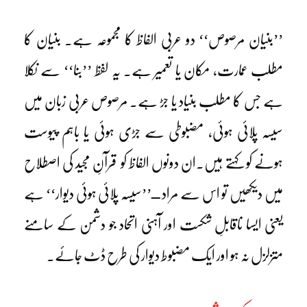
’’بنیان مرصوص‘‘ دو عربی الفاظ کا مجموعہ ہے۔ بنیان کا
مطلب عمارت، مکان یا تعمیر ہے۔ یہ لفظ ’’بنا‘‘ سے نکلا
ہے جس کا مطلب بنیاد یا جڑ ہے۔ مرصوص عربی زبان میں
سیسہ پلائی ہوئی، مضبوطی سے جڑی ہوئی یا باہم پیوست
ہونے کو کہتے ہیں۔ان دونوں الفاظ کو قرآنِ مجید کی اصطلاح
میں دیکھیں تو اس سے مراد ــ’’سیسہ پلائی ہوئی دیوار‘‘ ہے
یعنی ایسا ناقابلِ شکست اور آہنی اتحاد جو دشمن کے سامنے
متزلزل نہ ہو اور ایک مضبوط دیوار کی طرح ڈٹ جائے۔