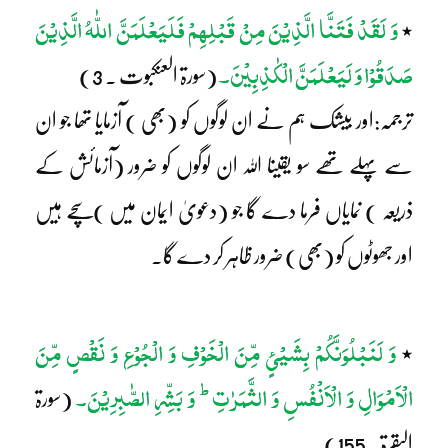
وَ لَقَدْ فَتَنَّا الَّذِیْنَ مِنْ قَبْلِہِمْ فَلَیَعْلَمَنَّ اللّٰہُ الَّذِیْنَ
٭
صَدَقُوْا وَ لَیَعْلَمَنَّ الْکٰذِبِیْنَ۔
(سورۃ العنکبوت ۔ 3)
ترجمہ:اور بیشک ہم نے ان لوگوں کو (بھی ) آزمایا تھا جو ان
سے پہلے تھے سو یقینا اللہ ان لوگوں کو ضرور (آزمائش کے
ذریعہ ) نمایاں فرما دے گا جو (دعویٰ ایمان میں )سچے ہیں
اور جھوٹوں کو (بھی) ضرور ظاہر کر دے گا۔
وَ لَنَبْلُوَنَّکُمْ بِشَیْئٍ مِّنَ الْخَوْفِ وَ الْجُوْعِ وَ نَقْصٍ مِّنَ
٭
ط
الْاَمْوَالِ وَ الْاَنْفُسِ وَ الثَّمَرٰتِ
وَ بَشِّرِ الصّٰبِرِیْنَ۔
(سورۃ
البقرۃ۔ 155)