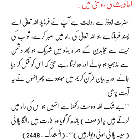
احادیث کی روشنی میں :
حضرت ابوذرؓ سے روایت ہے آپؐ نے فرمایا: اللہ تعالیٰ اسے
پسند فرماتاہے جو اللہ تعالیٰ کی راہ میں صبر کرے، ثواب کی
نیت سے مجاہدین کے ہمراہ جہاد میں شریک ہو پھر دشمن
سے مڈبھیڑ ہو جائے اور وہ لڑتا رہے حتیٰ کہ اس کو قتل کر دیا
جائے اور یہ بیان قرآنِ کریم میں موجود ہے پھر انہوں نے یہ
آیت پڑھی :
’’بے شک اللہ دوست رکھتا ہے انہیں جو اس کی راہ میں
لڑتے ہیں پرا (صف) باندھ کر گویا وہ عمارت ہیں رانگا پلائی
(سیسہ پلائی ہوئی دیوار ہیں )‘‘۔(المستدرک ۔2446)