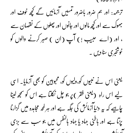
ترجمہ: اور ہم ضرور باضرور تمہیں آزمائیں گے کچھ خوف اور
بھوک سے اور کچھ مالوں اور جانوں اور پھلوں کے نقصان سے
، اور (اے حبیب !) آپ (ان ) صبر کرنے والوں کو
خوشخبری سنا دیں ۔
یعنی اس نے نبیوں کو،ولیوں کو، محبوبین کو بھی آزمایا۔ اسی
لیے اس راہ (یعنی فقر )پر جو چل نکلتا ہے اس کو سمجھ لینا
چاہیے کہ یہ دنیا آزمائش کی جگہ ہے اور ہر لمحہ مجاہدہ میں گزارنا
پڑتا ہے اور باطنی جہاد یا جہاد بالنفس میں جو سب سے بڑی