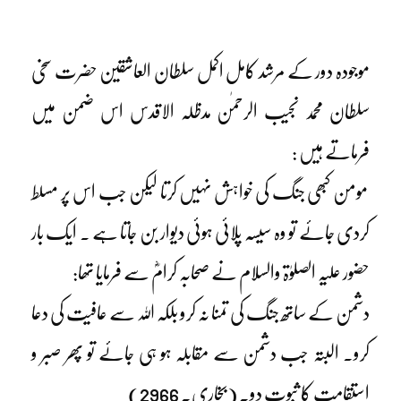
موجودہ دور کے مرشد کامل اکمل سلطان العاشقین حضرت سخی
سلطان محمد نجیب الرحمٰن مدظلہ الاقدس اس ضمن میں
فرماتے ہیں :
مومن کبھی جنگ کی خواہش نہیں کرتا لیکن جب اس پر مسلط
کردی جائے تو وہ سیسہ پلائی ہوئی دیوار بن جاتا ہے ۔ ایک بار
حضور علیہ الصلوٰۃ والسلام نے صحابہ کرامؓ سے فرمایا تھا:
دشمن کے ساتھ جنگ کی تمنا نہ کرو بلکہ اللہ سے عافیت کی دعا
کرو۔ البتہ جب دشمن سے مقابلہ ہو ہی جائے تو پھر صبر و
استقامت کا ثبوت دو۔ (بخاری۔ 2966)