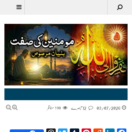
مومنین کی صفت بُنْیَانٌ مَّرْصُوْصٌ Momnin Ki Sifat Biniyan Marsoos
03/07/2026
12 تبصرے
198
مناظر