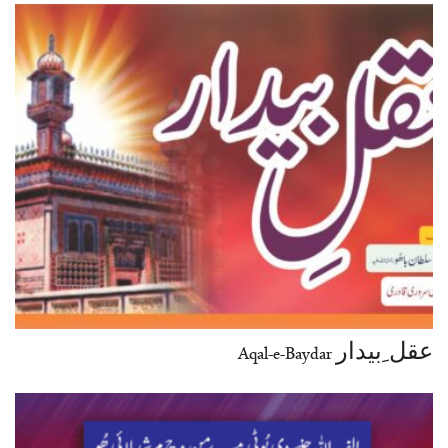
عقل ِبیدار Aqal-e-Baydar