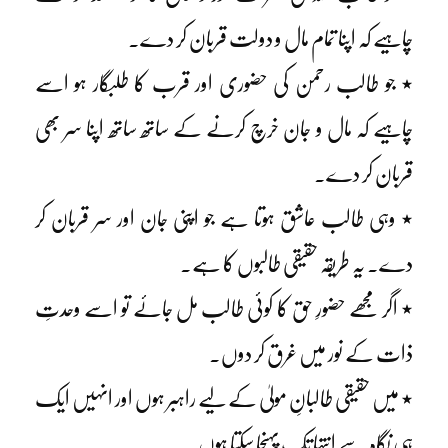
چاہیے کہ اپنا تمام مال و دولت قربان کر دے۔
٭ جو طالب رحمن کی حضوری اور قرب کا طلبگار ہو اسے
چاہیے کہ مال و جان خرچ کرنے کے ساتھ ساتھ اپنا سر بھی
قربان کر دے۔
٭ وہی طالب عاشق ہوتا ہے جو اپنی جان اور سر قربان کر
دے۔ یہ طریقہ حقیقی طالبوں کا ہے۔
٭ اگر مجھے حضورِ حق کا کوئی طالب مل جائے تو اسے وحدتِ
ذات کے نور میں غرق کر دوں۔
٭ میں حقیقی طالبانِ مولیٰ کے لیے راہبر ہوں اور انہیں ایک
ہی نگاہ سے انتہا تک پہنچا سکتا ہوں۔