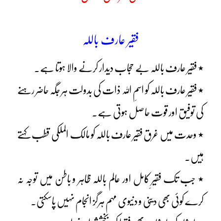
فقیر عارف باللہ
٭ فقیر عارف باللہ بے حجاب دیدار کرنے والا ہوتا ہے۔
٭ فقیر عارف باللہ کو اسمِ اللہ ذات کی بدولت ہر جگہ حاضر رہنے
کی توفیق اور قوت حاصل ہوتی ہے۔
٭ وحدت میں غرق فقیر عارف باللہ کو مالک الملکی قطب کہتے
ہیں۔
٭ جب تک فقیرِ کامل اور عالم باللہ ظاہر و باطن میں توجہ نہ
کرے کوئی بھی دینی و دنیوی مہم ہرگز انجام نہیں پاسکتی۔