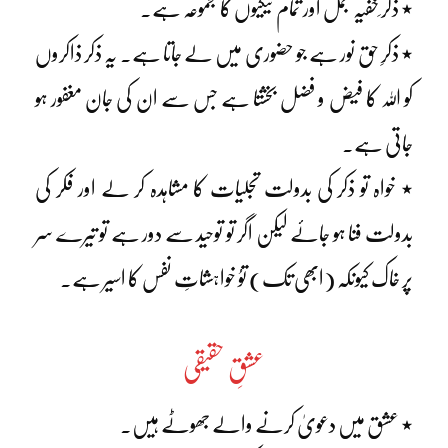
٭ ذکر ِخفیہ مجمل اور تمام نیکیوں کا مجموعہ ہے۔
٭ ذکرِ حق نور ہے جو حضوری میں لے جاتا ہے۔ یہ ذکر ذاکروں
کو اللہ کا فیض و فضل بخشتا ہے جس سے ان کی جان مغفور ہو
جاتی ہے۔
٭ خواہ تو ذکر کی بدولت تجلیات کا مشاہدہ کر لے اور فکر کی
بدولت فنا ہو جائے لیکن اگر تو توحید سے دور ہے تو تیرے سر
پر خاک کیونکہ (ابھی تک) توُ خواہشاتِ نفس کا اسیر ہے۔
عشقِ حقیقی
٭ عشق میں دعویٰ کرنے والے جھوٹے ہیں۔