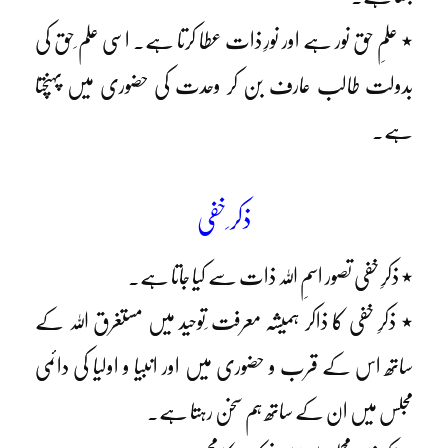
٭ علمِ حق نور ہے اور نورِ ذات عطا کرتا ہے۔ اسی علم ِحق کی
بدولت طالب عارف بن کر وحدت کی حضوری میں پہنچتا
ہے۔
ذکر ِخفی
٭ ذکرِ خفی تصور اسمِ اللہ ذات سے کیا جاتا ہے۔
٭ ذکرِ خفی کا ذاکر ہمیشہ معرفت ِتوحید میں مستغرق اللہ کے
ساتھ اس کے قرب و حضوری میں اور انبیا و اولیا کی دائمی
مجلس میں ان کے ساتھ ہم سخن رہتا ہے۔