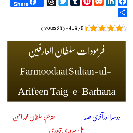
Threads
Twitter
Tumblr
Pinterest
Reddit
LinkedIn
Facebook
Share
Share
4.6/5 - (23 votes)
فرمودات سلطان العارفین
Farmoodaat Sultan-ul-
Arifeen Taig-e-Barhana
دوسرا اور آخری حصہ
مترجم: سلطان محمد احسن
علی سروری قادری