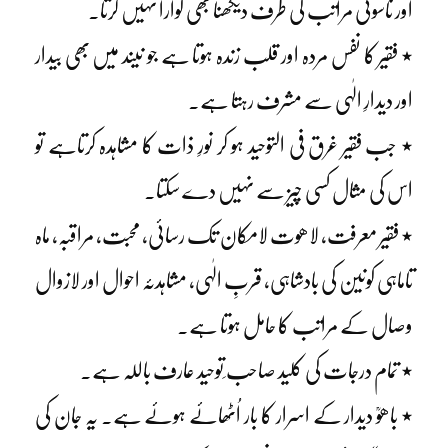
اور ناسوتی مراتب کی طرف دیکھنا بھی گوارا نہیں کرتا۔
٭ فقیر کا نفس مردہ اور قلب زندہ ہوتا ہے جو نیند میں بھی بیدار
اور دیدارِ الٰہی سے مشرف رہتا ہے۔
٭ جب فقیر غرق فی التوحید ہو کر نورِ ذات کا مشاہدہ کرتاہے تو
اس کی مثال کسی چیز سے نہیں دے سکتا۔
٭ فقیر معرفت، لاھوت لامکان تک رسائی، محبت، مراقبہ، ماہ
تاماہی کونین کی بادشاہی، قربِ الٰہی، مشاہدئہ احوال اور لازوال
وصال کے مراتب کا حامل ہوتا ہے۔
٭ تمام درجات کی کلید صاحب ِتوحید عارف باللہ ہے۔
٭ باھوؒ دیدار کے اسرار کا بار اُٹھائے ہوئے ہے۔ یہ جان کی