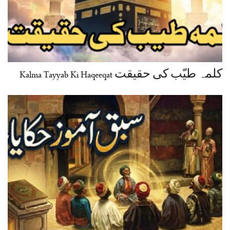
کلمہ طیّب کی حقیقت Kalma Tayyab Ki Haqeeqat