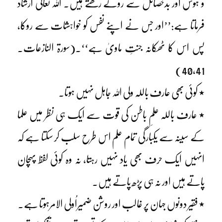
و ہوس اور بدخصائل سے روکے رکھتے ہیں۔ اللہ تعالیٰ ارشاد
فرماتا ہے:’’اور جس نے اپنے نفس کو خواہشات سے روکا،
پس اس کا ٹھکانہ جنتِ ماویٰ ہے‘‘۔(سورۃ النازعات۔
40,41)
٭ کوئی بھی عارف باللہ ولی اللہ جاہل نہیں ہوتا۔
٭ عارف باللہ علمِ باطن کی قوت سے ایک ہی نظر میں علما
کے سینہ سے یکبارگی تمام علم اس طرح سلب کر سکتا ہے کہ
انہیں ایک حرف بھی یاد نہیں رہتا، نہ وہ کوئی لفظ پہچان
پاتے ہیں اور نہ ہی پڑھ پاتے ہیں۔
٭ فقیر دونوں جہان پر غالب اور روشن ضمیراُولی الامرہوتا ہے۔