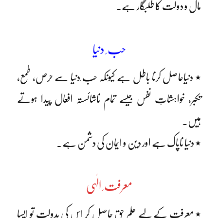
مال و دولت کا طلبگار ہے۔
حب ِ دنیا
٭ دنیاحاصل کرنا باطل ہے کیونکہ حب ِدنیا سے حرص، طمع،
تکبر، خواہشاتِ نفس جیسے تمام ناشائستہ افعال پیدا ہوتے
ہیں۔
٭ دنیا ناپاک ہے اور دین و ایمان کی دشمن ہے۔
معرفت ِ الٰہی
٭ معرفت کے لیے علمِ حق حاصل کر اس کی بدولت تو ایسا