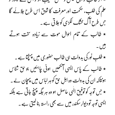
علم کی طلب، حکمت اور معرفت کا شوق اس طرح جلائے گا
جس طرح آگ خشک لکڑی کو جلاتی ہے۔
٭ طالب کے تمام احوال موت سے زیادہ سخت ہوتے
ہیں۔
٭ طلبِ نور کی بدولت ہی طالب حضوری میں پہنچتا ہے۔
٭ طالب کے پاس ایسی آنکھیں ہونی چاہئیں جو حق شناس
ہوںتاکہ ان کی بدولت وہ اہلِ حق کو ہر لباس میں پہچان لے۔
٭ جس توجہ کو توفیقِ الٰہی حاصل ہو وہ ہر جگہ پہنچ جاتی ہے بلکہ
ایسی توجہ تو دیوارِ سکندر میں سے بھی راستہ بنا لیتی ہے۔