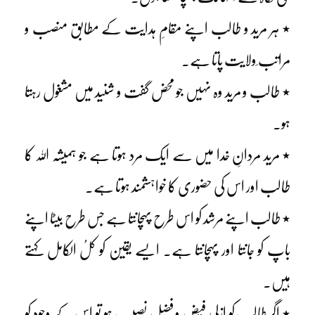
٭ ہر مرید و طالب اپنے مقامِ ہدایت کے مطابق منصب و
مراتب ِولایت پاتا ہے۔
٭ طالب و مرید وہ نہیں جو محض گفت و شنید میں مشغول رہتا
ہو۔
٭ مرید مردانِ خدا میں سے ایک مرد ہوتا ہے جو ہمیشہ اللہ کا
طالب اور اس کی حضوری کا خواہشمند ہوتا ہے۔
٭ طالب اپنے مرشد کو اس طرح پہچانتا ہے جس طرح بیٹا اپنے
باپ کو جانتا اور پہچانتا ہے۔ ایسے یقین کو کلُ الکامل کہتے
ہیں۔
٭ اگر طالب کو ازلی فیض و فضل نصیب ہو تو اس کے وجود کو