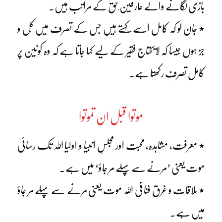
بازی لگانے والے عارفین ِحق کے مراتب ہیں۔
٭ جان لو کہ کامل اسے کہتے ہیں جس کے تصرف میں کُل و
جز ہوں جیسا کہ لایحتاج فقیر کے لیے کہا جاتا ہے کہ وہ کونین پر
کامل تصرف رکھتا ہے۔
موتوا قبل ان تموتوا
٭ معرفت، مشاہدہ، محبت اور مجلسِ انبیا و اولیا اللہ تک رسائی
موت یعنی ’مرنے سے پہلے مر جاؤ‘ میں ہے۔
٭ ملاقات و غرق فنا فی اللہ موت یعنی مرنے سے پہلے مر جاؤ
میں ہے۔