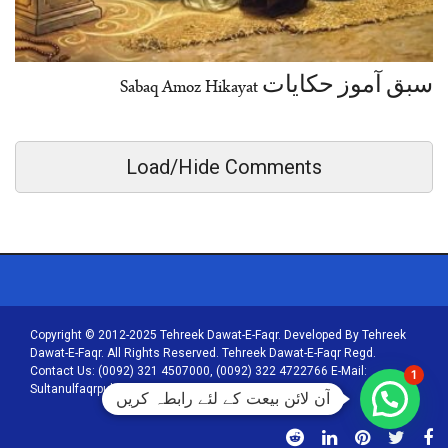
سبق آموز حکایات Sabaq Amoz Hikayat
Load/Hide Comments
Copyright © 2012-2025 Tehreek Dawat-E-Faqr. Developed By Tehreek
Dawat-E-Faqr. All Rights Reserved. Tehreek Dawat-E-Faqr Regd.
Contact Us: (0092) 321 4507000, (0092) 322 4722766 E-Mail:
1
Sultanulfaqrpublications@tehreekdawatefaqr.com
آن لائن بیعت کے لئے رابطہ کریں