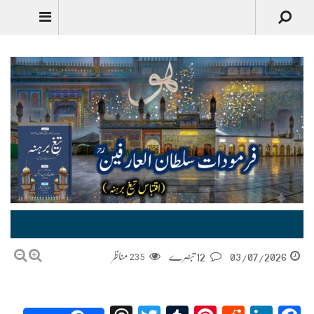
Urdu
فرمودات سلطان العارفین Farmoodaat Sultan-ul-Arifeen Taig-e-Barhana
03/07/2026
12 تبصرے
235
مناظر