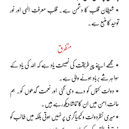
٭ شیطان قلب کا دشمن ہے۔ قلب معرفتِ الٰہی اور نورِ
توحید کا منبع ہے۔
متفرق
٭ مجھے اپنے پیرِ طریقت کی نصیحت یاد ہے کہ اللہ کی یاد کے
سوا ہر شے برباد ہونے والی ہے۔
٭ دولت کتوں کو دے دی گئی اور نعمت گدھوں کو۔ ہم
حالت ِامن میں ان کا تماشا دیکھ رہے ہیں۔
٭ میری نظردولت و کیمیا گری پر نہیں ہوتی بلکہ میں طالب کو