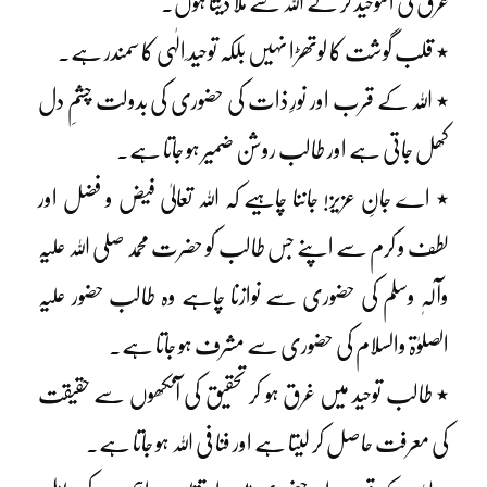
غرق فی التوحید کر کے اللہ سے ملا دیتا ہوں۔
٭ قلب گوشت کا لوتھڑا نہیں بلکہ توحید ِالٰہی کا سمندر ہے۔
٭ اللہ کے قرب اور نورِ ذات کی حضوری کی بدولت چشمِ دل
کھل جاتی ہے اور طالب روشن ضمیر ہو جاتا ہے۔
٭ اے جانِ عزیز! جاننا چاہیے کہ اللہ تعالیٰ فیض و فضل اور
لطف و کرم سے اپنے جس طالب کو حضرت محمد صلی اللہ علیہ
وآلہٖ وسلم کی حضوری سے نوازنا چاہے وہ طالب حضور علیہ
الصلوٰۃ والسلام کی حضوری سے مشرف ہو جاتا ہے۔
٭ طالب توحید میں غرق ہو کر تحقیق کی آنکھوں سے حقیقت
کی معرفت حاصل کر لیتا ہے اور فنا فی اللہ ہو جاتا ہے۔