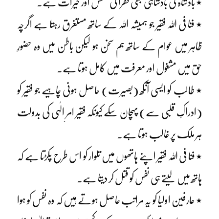
٭ بادشاہ کی بادشاہی بھی فقرا کی بخشش اور خیرات ہے۔
٭ فنا فی اللہ فقیر جو ہمیشہ اللہ کے ساتھ مستغرق رہتا ہے اگرچہ
ظاہر میں عوام کے ساتھ ہم سخن ہو لیکن باطن میں وہ حضورِ
حق میں مشغول اور معرفت میں کامل ہوتا ہے۔
٭ طالب کو ایسی آنکھ (بصیرت) حاصل ہونی چاہیے جو فقیر کو
(ادراکِ قلبی سے) پہچان سکے کیونکہ فقیر امرِ الٰہی کی بدولت
ہر ملک پر غالب ہوتا ہے۔
٭ فنا فی اللہ فقیر اپنے ہاتھوں میں تلوار کو اس طرح پکڑتا ہے کہ
ہاتھ میں لیتے ہی نفس کو قتل کر دیتا ہے۔
٭ عارفین اولیا کو یہ مراتب حاصل ہوتے ہیں کہ وہ نفس کو ہوا