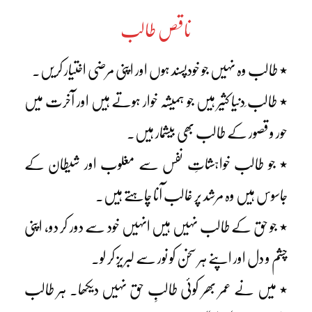
ناقص طالب
٭ طالب وہ نہیں جو خودپسند ہوں اور اپنی مرضی اختیار کریں۔
٭ طالب ِدنیا کثیر ہیں جو ہمیشہ خوار ہوتے ہیں اور آخرت میں
حور و قصور کے طالب بھی بیشمار ہیں۔
٭ جو طالب خواہشاتِ نفس سے مغلوب اور شیطان کے
جاسوس ہیں وہ مرشد پر غالب آنا چاہتے ہیں۔
٭ جو حق کے طالب نہیں ہیں انہیں خود سے دور کر دو، اپنی
چشم و دل اور اپنے ہر سخن کو نور سے لبریز کر لو۔
٭ میں نے عمر بھر کوئی طالبِ حق نہیں دیکھا۔ ہر طالب