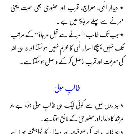
٭ دیدارِ الٰہی، معراج، قرب اور حضوری بھی موت یعنی
’مرنے سے پہلے مر جاؤ‘ میں ہے۔
٭ جب تک طالب ’’مرنے سے قبل مر جاؤ‘‘ کے مراتب
تک نہیں پہنچتا اسرارِ الٰہی کا محرم نہیں ہو سکتا اور نہ ہی اللہ
کی معرفت اور قرب حاصل کر کے واصل ہو سکتا ہے۔
طالبِ مولیٰ
٭ ہزاروں میں سے کوئی ایک ہی طالبِ مولیٰ ہوتا ہے جو
مرشد کا دلدار اور حضورِ حق کے لائق ہوتا ہے۔
٭ جو طالب اللہ کی معرفت اور وصال کا خواہشمند ہو اسے