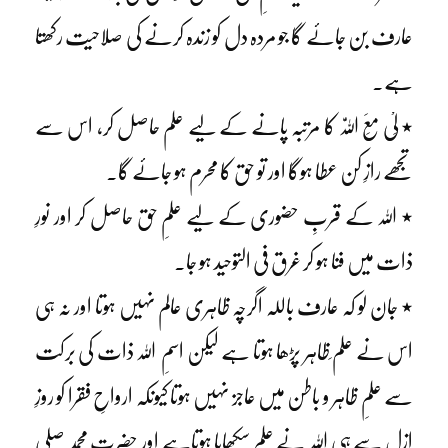
عارف بن جائے گا جو مردہ دل کو زندہ کرنے کی صلاحیت رکھتا
ہے۔
٭ لِیْ مَعَ اللّٰہ کا مرتبہ پانے کے لیے علم حاصل کر، اس سے
تجھے رازِ کن عطا ہوگا اور تو حق کا محرم ہو جائے گا۔
٭ اللہ کے قربِ حضوری کے لیے علمِ حق حاصل کر اور نورِ
ذات میں فنا ہو کر غرق فی التوحید ہو جا۔
٭ جان لو کہ عارف باللہ اگرچہ ظاہری عالم نہیں ہوتا اور نہ ہی
اس نے علم ِظاہر پڑھا ہوتا ہے لیکن اسمِ اللہ ذات کی برکت
سے علمِ ظاہر و باطن میں عاجز نہیں ہوتا کیونکہ ارواحِ فقرا کو روزِ
ازل سے ہی اللہ نے علم سکھایا ہوتاہے اور حضرت محمد صلی