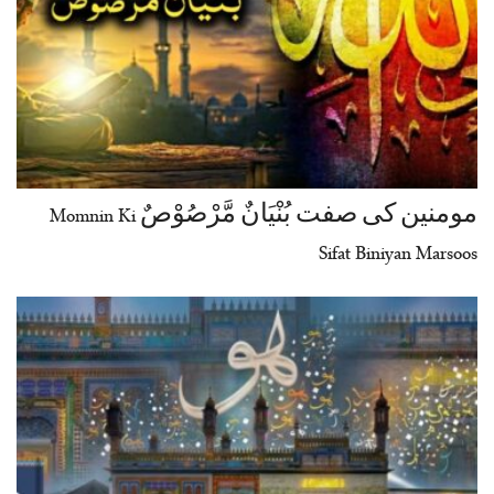
مومنین کی صفت بُنْیَانٌ مَّرْصُوْصٌ Momnin Ki
Sifat Biniyan Marsoos