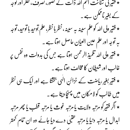
٭ فقیر کی شناخت اسمِ اللہ ذات کے تصور، تصرف، تفکر اور توجہ
کے بغیر ناممکن ہے۔
٭ فقیر ولی اللہ کو علم سینہ بہ سینہ، نظر با نظر، علم ِتوحید با توحید، توجہ
بہ توجہ اور علم عین العیان حاصل ہوتا ہے۔
٭ فقیر ولی اللہ تلمیذ الرحمن ہوتا ہے جس کی بدولت وہ نفس پر
غالب اور شیطان کا مخالف ہوتا ہے۔
٭ فقیر بغیر ریاضت کے خزائنِ الٰہی بخشتا ہے اور ایک ہی نظر
میں طالب کو لامکان میں پہنچا دیتا ہے۔
٭ اگر فقیر کو مرتبہ ولایت یا مرتبہ غوث یا مرتبہ قطب یا پھر مرتبہ
ابدال یا مرتبہ دنیا یا مرتبہ عقبیٰ دے دیا جائے وہ ان تمام کمتر