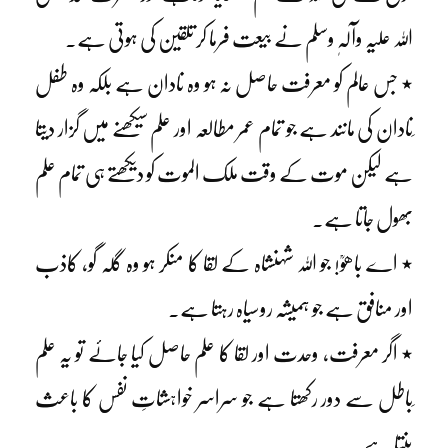
اللہ علیہ وآلہٖ وسلم نے بیعت فرما کر تلقین کی ہوتی ہے۔
٭ جس عالم کو معرفت حاصل نہ ہو وہ نادان ہے بلکہ وہ طفل
ِنادان کی مانند ہے جو تمام عمر مطالعہ اور علم سیکھنے میں گزار دیتا
ہے لیکن موت کے وقت ملک الموت کو دیکھتے ہی تمام علم
بھول جاتا ہے۔
٭ اے باھوؒ! جو اللہ شہنشاہ کے لقا کا منکر ہو وہ گلہ گو، کاذب
اور منافق ہے جو ہمیشہ روسیاہ رہتا ہے۔
٭ اگر معرفت، وحدت اور لقا کا علم حاصل کیا جائے تو یہ علم
ِباطل سے دور رکھتا ہے جو سراسر خواہشاتِ نفس کا باعث
بنتا ہے۔