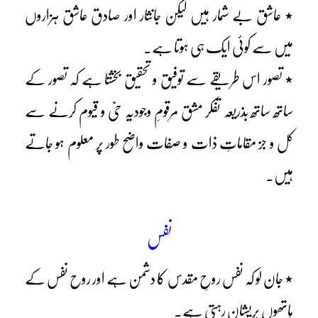
٭ عاشق بے شمار ہیں لیکن جانثار اور صادق عاشق ہزاروں
میں سے کوئی ایک ہی ہوتا ہے۔
٭ تصور اس طریقے سے توفیق و تحقیق بخشتا ہے کہ تصور کے
ساتھ ساتھ بذریعہ تفکر مشق مرقومِ وجودیہ حیّ و قیوم کرنے سے
کل و جز مقاماتِ ذات و صفات واضح طور پر معلوم ہو جاتے
ہیں۔
نفس
٭ جان لو کہ نفس روحِ مقدس کا دشمن ہے اور روح نفس کے
ہاتھوں پریشان رہتی ہے۔