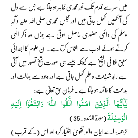
میں سر سے قدم تک نورِ محمدی ظاہر ہو جاتا ہے جس سے دل
کی آنکھیں کھل جاتی ہیں اور مجلسِ محمدی صلی اللہ علیہ وآلہٖ
وسلم کی دائمی حضوری حاصل ہوتی ہے جہاں وہ ذکرِ الٰہی
کرتے ہوئے ادب سے التماس کرتا ہے۔ ان علوم کا ابتدائی
سبق فنا فی الشیخ ہے کیونکہ جیسے ہی صورتِ شیخ تصور میں آتی
ہے راہِ شریعت و علم کھل جاتی ہے اور وجود سے جہالت اور
بدعت کا خاتمہ ہو جاتا ہے۔ فرمانِ حق تعالیٰ ہے:
یٰٓاَیُّھَا الَّذِیْنَ اٰمَنُوا اتَّقُوا اللّٰہَ وَابْتَغُوْٓا اِلَیْہِ
الْوَسِیْلَۃَ
(سورۃ المائدہ۔35)
ترجمہ: اے ایمان والو! تقویٰ اختیار کرو اور اس (کے قرب)