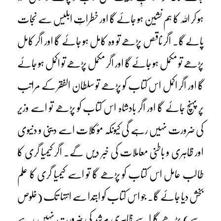
ہو کر اللہ کا ہم نشین ہو جائے گا اور خطراتِ ابلیس سے نجات
پالے گا۔ اگر ناقص پڑھے تو وہ کامل ہو جائے گا اور اگر کامل
پڑھے تو مکمل ہو جائے گا اور اگر مکمل پڑھے تو اکمل ہو جائے
گا اور اگر اکمل اس کتاب کو پڑھے تو سلطان الفقر کے مراتب
پر پہنچ جائے گا اور اگر بادشاہ اس کتاب کو پڑھے تو اسے وزیر
کی ضرورت نہیں رہے گی کیونکہ مؤکلات اسے دینی و دنیوی
اور ظاہری و باطنی معاملات کی خبر دیں گے۔ اگر کیمیا گری کا
طالب عامل اس کتاب کو پڑھے گا تو اسے کیمیا گری کا علم
بخش دیا جائے گا۔ جو اس کتاب کو ابتدا سے انتہا تک (خلوص
سے) پڑھے گا اسے ظاہری مرشد کی ضرورت نہیں رہے