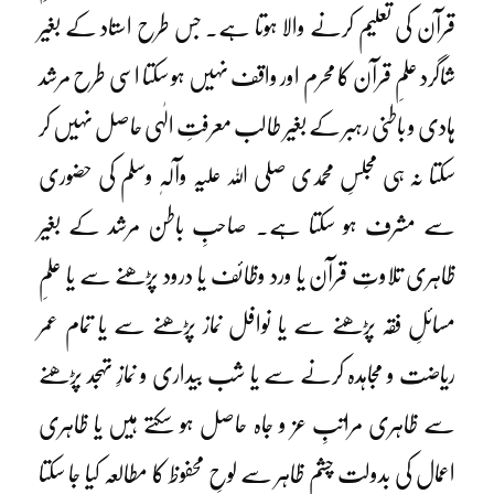
قرآن کی تعلیم کرنے والا ہوتا ہے۔ جس طرح استاد کے بغیر
شاگرد علمِ قرآن کا محرم اور واقف نہیں ہو سکتا اسی طرح مرشد
ہادی و باطنی رہبر کے بغیر طالب معرفتِ الٰہی حاصل نہیں کر
سکتا نہ ہی مجلسِ محمدی صلی اللہ علیہ وآلہٖ وسلم کی حضوری
سے مشرف ہو سکتا ہے۔ صاحبِ باطن مرشد کے بغیر
ظاہری تلاوتِ قرآن یا ورد وظائف یا درود پڑھنے سے یا علمِ
مسائلِ فقہ پڑھنے سے یا نوافل نماز پڑھنے سے یا تمام عمر
ریاضت و مجاہدہ کرنے سے یا شب بیداری و نمازِ تہجد پڑھنے
سے ظاہری مراتبِ عز و جاہ حاصل ہو سکتے ہیں یا ظاہری
اعمال کی بدولت چشمِ ظاہر سے لوحِ محفوظ کا مطالعہ کیا جا سکتا