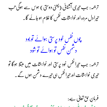
ترجمہ: جب تیری آشنائی (یعنی دوستی) ہوس سے ہوگی تب
تیرا دل مردہ اور خواہشاتِ نفس کا غلام ہو جائے گا۔
چوں نفس خود پرستی ہوائے تو بود
دشمن نفس تو ہوائے تو شود
ترجمہ: جب تیرا نفس خود پرستی اور خواہشات میں مبتلا ہوگا تو
تیری خواہشات اور تیرا نفس ہی تیرے دشمن ہوں گے۔
فرمانِ حق تعالیٰ ہے: