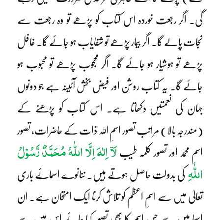
گی۔ اگر رجعت خوردہ اس کتاب کو پڑھے تو وہ رجعت سے
نجات پالے گا۔ اگر بیمار پڑھے تو شفایاب ہو جائے گا۔ غافل
پڑھے تو ہوشیار ہو جائے گا۔ اگر محجوب پڑھے تو محبوب ہو
جائے گا۔ یہ کتاب روشن اور فیض بخش آئینہ ہے جو دونوں
جہان کی نعمتیں دکھاتا ہے۔ اس کتاب کو پڑھنے کے
(مندرجہ بالا) مراتب تصور اسمِ اللہ ذات کے حاضرات، تصور
لَآ اِلٰہَ اِلَّا اللّٰہُ مُحَمَّدٌ رَّسُوْلُ
اسمِ محمد اور تصور کلمہ طیب
اللّٰہِ
کی بدولت حاصل ہوتے ہیں۔ ننانوے اسمائے باری
تعالیٰ میں سے اسمِ اعظم کو تلاش کرنا ایک امتحان ہے۔ ان
اسما میں سے جس اسم کا بھی تصور کیا جائے اس میں سے