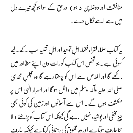
منافقت اور دوغلا پن نہ ہو) اور حق کے سوا جو کچھ تیرے دل
میں ہے اسے نکال دے۔
یہ کتاب علما، فقرا، فقہا، اہلِ توحید اور اہلِ تقلید سب کے لیے
کسوٹی ہے۔ جو شخص اس کتاب کو رات دن اپنے مطالعہ میں
رکھے گا اور اخلاص سے اس کو پڑھتا رہے گا وہ مجلسِ محمدی
صلی اللہ علیہ وآلہٖ وسلم میں داخل ہوگا اور اسرارِ الٰہی اس پر
منکشف ہوں گے۔ اس سے آسمانوں اور زمین کی کوئی بھی
چیز مخفی اور پوشیدہ نہیں رہے گی کیونکہ اس کتاب کو پڑھنے والا
سچا عارف ہوتا ہے اور وہ مخلوق کی رہنمائی کرتا ہے کیونکہ عارف