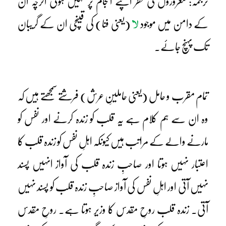
ترجمہ: مغروروں کی نظر اپنے انجام پر نہیں ہوتی اگرچہ ان
لا
کے دامن میں موجود
(یعنی فنا) کی قینچی ان کے گریبان
تک پہنچ جائے۔
تمام مقرب و حامل (یعنی حاملینِ عرش) فرشتے سمجھتے ہیں کہ
وہ ان سے ہم کلام ہے یہ قلب کو زندہ کرنے اور نفس کو
مارنے والے کے مراتب ہیں کیونکہ اہلِ نفس کو زندہ قلب کا
اعتبار نہیں ہوتا اور صاحبِ زندہ قلب کی آواز انہیں پسند
نہیں آتی اور اہلِ نفس کی آواز صاحبِ زندہ قلب کو پسند نہیں
آتی۔ زندہ قلب روحِ مقدس کا وزیر ہوتا ہے۔ روحِ مقدس