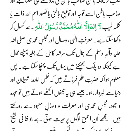
طلب کر کیونکہ باطن صاحبِ باطن کی مدد سے ہی کھلتا ہے اور
صاحبِ باطن اسے توجہ اور توفیقِ باطنی یا تصور اسمِ اللہ ذات یا
لَآ اِلٰہَ اِلَّا اللّٰہُ مُحَمَّدٌ رَّسُوْلُ اللّٰہِ
کلمہ طیب
سے کھول کر
دکھا سکتا ہے۔ معرفتِ الٰہی، وصال اور مجلسِ محمدی صلی اللہ
علیہ وآلہٖ وسلم کے جمال تک مرشد کامل کے بغیر پہنچنا محال
ہے کیونکہ وہ پلک جھپکنے میں یہاں تک پہنچا سکتا ہے۔ پس
معلوم ہوا کہ حضرتِ علم فرماتے ہیں کہ نفسِ امارہ، شیطان اور
دنیا سے خبردار رہو۔ جیسے ہی یہ تینوں اکٹھے ہوتے ہیں تو سجدہ
و سجود، مجلسِ محمدی اور معرفت و وصالِ معبود سے روکتے
ہیں۔ مجھے اُن احمق لوگوں پر حیرت ہوتی ہے جو فنا فی الشیخ