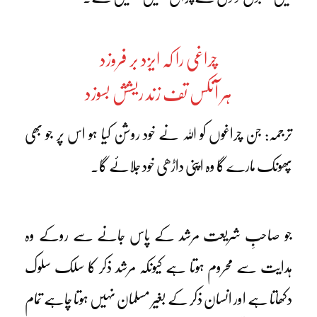
چراغی را کہ ایزد بر فروزد
ہر آنکس تف زند ریشش بسوزد
ترجمہ: جن چراغوں کو اللہ نے خود روشن کیا ہو اس پر جو بھی
پھونک مارے گا وہ اپنی داڑھی خود جلائے گا۔
جو صاحبِ شریعت مرشد کے پاس جانے سے روکے وہ
ہدایت سے محروم ہوتا ہے کیونکہ مرشد ذکر کا سلک سلوک
دکھاتا ہے اور انسان ذکر کے بغیر مسلمان نہیں ہوتا چاہے تمام