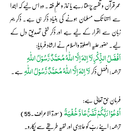
عمر قرآن و تفسیر پڑھتا رہے یا نماز و علمِ فقہ۔ وہ اس لیے کہ ابتدا
سے انتہا تک مسلمان ہونے کی بنیاد ذکر ہی ہے۔ ذکرِ جہر
زبان سے اقرار کے لیے ہے اور ذکرِ خفی تصدیقِ دل کے
لیے۔ حضور علیہ الصلوٰۃ والسلام نے ارشاد فرمایا:
اَفْضَلُ الذِّکْرِ لَآ اِلٰہَ اِلَّا اللّٰہُ مُحَمَّدٌ رَّسُوْلُ اللّٰہِ
لَآ اِلٰہَ اِلَّا اللّٰہُ مُحَمَّدٌ رَّسُوْلُ اللّٰہِ
ترجمہ: افضل ذکر
ہے۔
فرمانِ حق تعالیٰ ہے:
اُدْعُوْا رَبَّکُمْ تَضَرُّعًا وَّ خُفْیَۃً
(سورۃ الاعراف۔55)
ترجمہ: اپنے ربّ کو عاجزی اور خفیہ طریقے سے پکارو۔