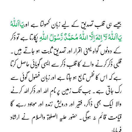
یَااَللّٰہُ
جیسے ہی قلب تصدیق کے لیے زبان کھولتا ہے اور
یَااَللّٰہُ لَآ اِلٰہَ اِلَّا اللّٰہُ مُحَمَّدٌ رَّسُوْلُ اللّٰہِ
پکارتا ہے تو ذکر
کے دونوں گواہ یعنی اقرار اور تصدیق ثابت ہو جاتے ہیں۔
قلبی ذکر کرنے والے کا قلب ذکر سے ایسی گویائی حاصل کرتا
ہے کہ اس کا نفس تابع ہو جاتا ہے اور زبان فضول گوئی سے
رک جاتی ہے۔ جب تک زمین پر نامِ اللہ اور ذکرِ اللہ کرنے
والا ایک بھی ذاکر، فقیر اور درویش زندہ اور موجود رہے گا
قیامت قائم نہ ہوگی۔ حضور علیہ الصلوٰۃ والسلام نے ارشاد
فرمایا: