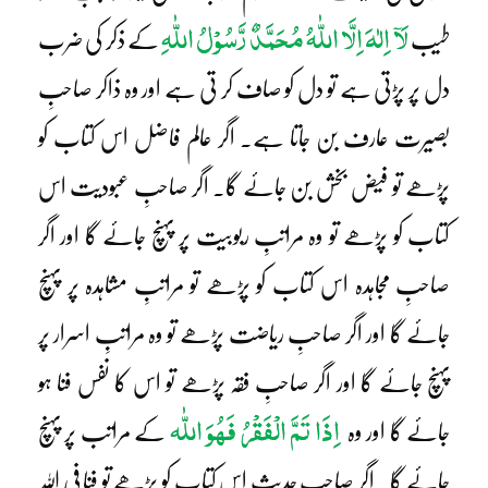
لَآ اِلٰہَ اِلَّا اللّٰہُ مُحَمَّدٌ رَّسُوْلُ اللّٰہِ
طیب
کے ذکر کی ضرب
دل پر پڑتی ہے تو دل کو صاف کر تی ہے اور وہ ذاکر صاحبِ
بصیرت عارف بن جاتا ہے۔ اگر عالم فاضل اس کتاب کو
پڑھے تو فیض بخش بن جائے گا۔ اگر صاحبِ عبودیت اس
کتاب کو پڑھے تو وہ مراتبِ ربوبیت پر پہنچ جائے گا اور اگر
صاحبِ مجاہدہ اس کتاب کو پڑھے تو مراتبِ مشاہدہ پر پہنچ
جائے گا اور اگر صاحبِ ریاضت پڑھے تو وہ مراتبِ اسرار پر
پہنچ جائے گا اور اگر صاحبِ فقہ پڑھے تو اس کا نفس فنا ہو
اِذَا تَمَّ الْفَقْرُ فَھُوَ اللّٰہ
جائے گا اور وہ
کے مراتب پر پہنچ
جائے گا۔ اگر صاحبِ حدیث اس کتاب کو پڑھے تو فنا فی اللہ