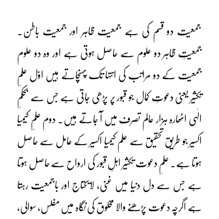
جمعیت دو قسم کی ہے جمعیت ظاہر اور جمعیت باطن۔
جمعیتِ ظاہر دو علوم سے حاصل ہوتی ہے اور وہ دو علوم
جمعیت کے دو مراتب کی انتہا تک پہنچاتے ہیں اوّل علمِ
تکثیر یعنی دعوتِ کمال جو قبور پر پڑھی جاتی ہے جس سے بحکمِ
الٰہی اٹھارہ ہزار عالم تصرف میں آ جاتے ہیں۔ دوم علمِ کیمیا
اکسیر جو طریقِ تحقیق سے علم کیمیا اکسیر کے عامل سے حاصل
ہوتا ہے۔ علمِ دعوت تکثیر اہلِ قبور کی ارواح سے حاصل ہوتا
ہے جس سے دل دنیا میں غنی، لایحتاج اور باجمعیت رہتا
ہے اگرچہ دعوت پڑھنے والا مخلوق کی نگاہ میں مفلس، سوالی،