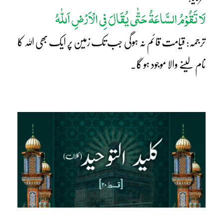
لَا تَقُوْمُ السَّاعَۃُ حَتّٰی یُقَالَ فِی الْاَرْضِ اَللّٰہُ
ترجمہ: قیامت قائم نہ ہوگی جب تک زمین پر ایک بھی اللہ کا
نام لینے والا موجود ہو گا۔