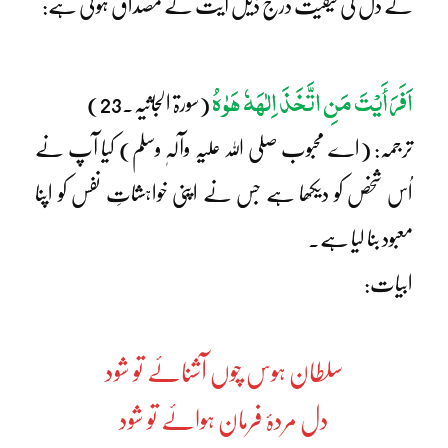
کے دل کی کیفیت درج ذیل آیت کے مصداق ہوتی ہے:
اَفَرَأَیْتَ مَنِ اتَّخَذَ اِلٰہَہٗ ھَوٰہُ
(سورۃ الجاثیہ۔23)
ترجمہ: (اے محبوب صلی اللہ علیہ وآلہٖ وسلم) کیا آپ نے
اُس شخص کو دیکھا ہے جس نے اپنی خواہشاتِ نفس کو اپنا
معبود بنا لیا ہے۔
ابیات:
سلطان ہوس چوں آشنائے تو شود
دل مردۂ فرمان ہوائے تو شود