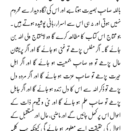
باللہ صاحبِ بصیرت ہوتا ہے اور اس کی نگاہ دیدار سے محروم
نہیں ہوتی اور نہ ہی اس سے اسرارِ ربانی پوشیدہ ہوتے ہیں۔
جو محتاج اس کتاب کا مطالعہ کرے گا وہ لایحتاج ولی اللہ بن
جائے گا۔ اگر مفلس پڑھے تو غنی ہو جائے گا اور اگر پریشان
حال پڑھے تو وہ صاحبِ جمعیت ہو جائے گا اور اگر اہلِ
حیرت پڑھے تو صاحبِ عزت ہو جائے گا اور اگر مردہ دل
پڑھے تو ذکرِ اللہ سے اس کا دل زندہ ہو جائے گا اور اگر جاہل
پڑھے تو صاحبِ علم ہو جائے گا اور حیّ و قیوم ذات کے
احوال اس پر کھل جائیں گے اور ماضی، حال اور مستقبل کے
احوال کی حقیقت اسے معلوم ہو جائے گی کیونکہ جب کلمہ