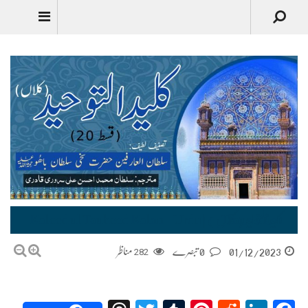
کلید التوحید (کلاں) | Kaleed ul Tauheed Kalan – Urdu Translation
01/12/2023
0 تبصرے
282
مناظر