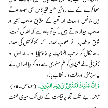
عطا کرنے کے لیے روشن ضمیر فقیرِکامل بھی موجود ہوتے
ہیں جو نص و حدیث اور تفسیر کے مطابق صاحبِ تاثیر اور
صاحبِ دیدار ہوتے ہیں۔ کیا تو جانتا ہے کہ اللہ کی محبت،
شوق اور طلب نے اصحابِ کہف کے کتے کو کتوں کی صف
سے نکال کر مراتبِ انسانیت پر جا پہنچایا اور بے ادبی اور
نافرمانی نے شیطان کو علمِ حضوری سے دور کر دیا اور اس نے
یہ سرزنش اور ذلت والا خطاب پایا:
وَ اِنَّ عَلَیْکَ لَعْنَتِیْٓ اِلٰی یَوْمِ الدِّیْنِ۔
(سورۃ ص۔78)
ترجمہ: بے شک تجھ پر قیامت کے دن تک میری لعنت
ہے۔