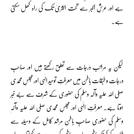
ہے اور عرشِ اکبر سے تحت الثریٰ تک کی راہ کھل سکتی
ہے۔
لیکن یہ مراتب درجات سے تعلق رکھتے ہیں اور صاحبِ
درجات و طبقات باطن میں معرفتِ توحیدِ الٰہی اور مجلسِ محمدی
صلی اللہ علیہ وآلہٖ وسلم کی حضوری کے شرف سے بے خبر
ہوتا ہے۔ معرفتِ الٰہی اور مجلسِ محمدی صلی اللہ علیہ وآلہٖ
وسلم کی حضوری صاحبِ باطن مرشد کامل کے وسیلہ سے