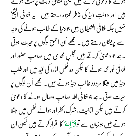
ہونے کا دعویٰ کرتے ہیں لیکن منافق و بت پرست ہوتے
ہیں اور دولتِ دنیا کی خاطر غمزدہ رہتے ہیں۔ یہ فنا فی الشیخ
نہیں بلکہ فنا فی الشیطان ہیں جو دنیا کے طالب ہونے کی وجہ
سے پریشان رہتے ہیں۔ مجھے اُن احمق لوگوں پر حیرت ہوتی
ہے جو دعویٰ کرتے ہیں مجلسِ محمدی میں صاحبِ حضور اور
فنا فی نورِ محمد ہونے کا لیکن وہ نفسِ امارہ کی قید میں اور طلبِ
دنیا میں مبتلا مردود طالبِ دنیا ہوتے ہیں۔ مجھے اُن لوگوں پر
حیرت ہوتی ہے جو فنا فی اللہ صاحبِ وصال ہونے کا دعویٰ
کرتے ہیں لیکن انانیت، شرک، کفر اور ہوائے نفس میں مبتلا
لَآ اِلٰہَ
ہوتے ہیں جو زبان سے تو
کا اقرار کرتے ہیں لیکن ان