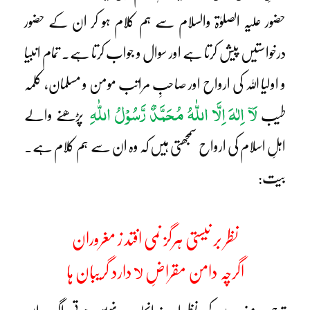
حضور علیہ الصلوٰۃ والسلام سے ہم کلام ہو کر ان کے حضور
درخواستیں پیش کرتا ہے اور سوال و جواب کرتا ہے۔ تمام انبیا
و اولیا اللہ کی ارواح اور صاحبِ مراتب مومن و مسلمان، کلمہ
لَآ اِلٰہَ اِلَّا اللّٰہُ مُحَمَّدٌ رَّسُوْلُ اللّٰہِ
طیب
پڑھنے والے
اہلِ اسلام کی ارواح سمجھتی ہیں کہ وہ ان سے ہم کلام ہے۔
بیت:
نظر بر نیستی ہرگز نمی افتد ز مغروران
لا
اگرچہ دامن مقراضِ
دارد گریبان ہا