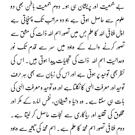
بے جمعیت اور پریشان ہی ہو۔ دوم جمعیت باطن بھی دو
علوم سے حاصل ہوتی ہے جو دو مراتب تک پہنچاتی ہے
اوّل فنا فی اللہ کا علم جس میں تصور اسمِ اللہ ذات کی مشق سے
تصور کرنے والے کے وجود میں سر سے قدم تک نورِ
وحدانیتِ اسمِ اللہ ذات کی تجلیات پیدا ہوتی ہیں۔ اس کی
نظر بھی توحید پر ہوتی ہے اور اس کی زبان سے بھی ہر حرف
توحید اور معرفتِ الٰہی کا نکلتا ہے اور وہ توحید و معرفتِ الٰہی کی
بات ہی سنتا ہے۔ وہ دنیا و شیطان، نفسِ امارہ کے مکر اور
مخلوق کی تقلید اور ریاکاری سے نجات حاصل کر لیتا ہے۔
دوم فنا فی تصور اسمِ محمدؐ کا علم ہے۔ اسمِ محمدؐ کی تاثیر سے وجود