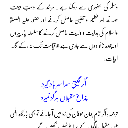
وسلم کی حضوری سے روکتا ہے۔ مرشد کے دستِ بیعت
ہونے اور تعلیم و تلقین حاصل کرنے اور حضور علیہ الصلوٰۃ
والسلام کی ہدایت و ولایت حاصل کرنے کا سلسلہ چار پیروں
اور چودہ خانوادوں سے جاری ہے جو قیامت تک نہ رکے گا۔
ابیات:
اگر گیتی سراسر باد گیرد
چراغ مقبلاں ہرگز نمیرد
ترجمہ: اگر تمام جہان طوفان کی زد میں آ جائے تو بھی بارگاہِ الٰہی
میں مقبول لوگوں کے چراغ نہیں بجھیں گے۔