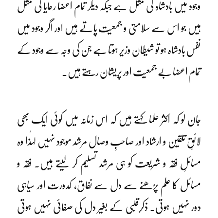
وجود میں بادشاہ کی مثل ہے جبکہ دیگر تمام اعضا رعایا کی مثل
ہیں جو اس سے سلامتی و جمعیت پاتے ہیں اور اگر وجود میں
نفس بادشاہ ہو تو شیطان وزیر ہوتا ہے جن کی وجہ سے وجود کے
تمام اعضا بے جمعیت اور پریشان رہتے ہیں۔
جان لو کہ اکثر علما کہتے ہیں کہ اس زمانہ میں کوئی ایک بھی
لائقِ تلقین و ارشاد اور صاحبِ وصال مرشد موجود نہیں لہٰذا وہ
مسائلِ فقہ و شریعت کو ہی مرشد تسلیم کر لیتے ہیں۔ فقہ و
مسائل کا علم پڑھنے سے دل سے نفاق، کدورت اور سیاہی
دور نہیں ہوتی۔ ذکرِقلبی کے بغیر دل کی صفائی نہیں ہوتی