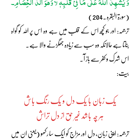
وَ یُشْھِدُ اللّٰہَ عَلٰی مَا فِیْ قَلْبِہٖ
وَھُوَ اَلَدُّ الْخِصَامِ۔
لا
(سورۃ البقرہ۔204)
ترجمہ: اور جو کچھ اس کے قلب میں ہے وہ اس پر اللہ کو گواہ
بناتا ہے حالانکہ وہ سب سے زیادہ جھگڑنے والا ہے۔
اس شرک و کفر سے باز آ۔
بیت:
یک زبان با یک دل و یک رنگ باش
ہر چہ باشد غیر حق از دل تراش
ترجمہ: اپنی زبان، دل اور مزاج کو ایک سا رکھو (یعنی ان میں