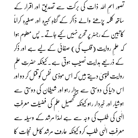
تصور اسمِ اللہ ذات کی برکت سے تصدیق اور اقرار کے
ساتھ کلمہ پڑھنے والے ذاکر کے گناہِ کبیرہ اور صغیرہ کراماً
کاتبین کے رجسٹر پر تحریر نہیں کیے جاتے۔ پس معلوم ہوا
کہ علمِ روایت (قلب کی) صفائی کے لیے ہے اور ذکر
کے ذریعے ہدایت نصیب ہوتی ہے۔ کیونکہ حضرتِ علمِ
روایت فتویٰ دیتے ہیں کہ اس موذی نفس کو قتل کر دو اور
اس دنیا کی دوستی سے بیزار رہو اور شیطان کی دوستی سے
ہوشیار اور خبردار رہو کیونکہ تحصیلِ علم کی فضیلت معرفتِ
الٰہی کی طلب کی وجہ سے ہے لہٰذا مرشد کے وسیلہ سے
معرفتِ الٰہی طلب کرو کیونکہ عارف مرشد کامل نجات کا