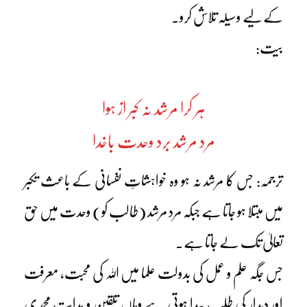
کے لیے وسیلہ تلاش کرو۔
بیت:
ہر کرا مرشد نہ کبر از ہوا
مرد مرشد برد وحدت باخدا
ترجمہ: جس کا مرشد نہ ہو وہ خواہشاتِ نفسانی کے باعث تکبر
میں مبتلا ہو جاتا ہے جبکہ مرد مرشد (طالب کو) وحدت میں حق
تعالیٰ تک لے جاتا ہے۔
جس جگہ علم و عمل کی بدولت علما میں اللہ کی محبت، معرفت
اور دیدار کی طلب پیدا ہوتی ہے وہاں تلقین و ہدایتِ محمدی