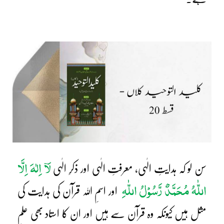
لَآ اِلٰہَ اِلَّا
سن لو کہ ہدایتِ الٰہی، معرفتِ الٰہی اور ذکرِ الٰہی
اللّٰہُ
مُحَمَّدٌ رَّسُوْلُ اللّٰہِ
اور اسمِ اللہ قرآن کی ہدایت کی
مثل ہیں کیونکہ وہ قرآن سے ہیں اور ان کا استاد بھی علمِ