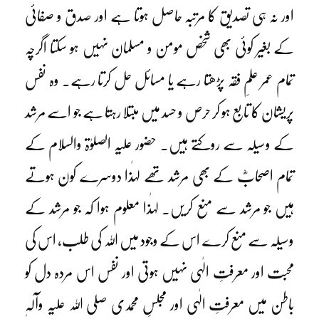
اور نہ ہی تصدیق کا مرتبہ حاصل ہوتا ہے اور صدق و صفائی
کے بغیر کوئی بھی شخص مومن و مسلمان نہیں ہو سکتا اگرچہ
تمام عمر علمِ فقہ پڑھتا رہے یا مسائل حل کرتا رہے۔ وہ نفس
پریشان کا تابع ہو کر حرص و حسد میں مبتلا رہتا ہے جو اسے مرشد
کے وسیلہ سے روکتے ہیں۔ حضور علیہ الصلوٰۃ والسلام کے
تمام اصحابؓ کے بھی مرشد تھے لہٰذا دوسرے کون ہوتے
ہیں جو مرشد سے منع کریں۔ لہٰذا معلوم ہوا کہ جو مرشد کے
وسیلہ سے منع کرے اس کے وجود میں اللہ کی طلب، اس کی
محبت اور معرفتِ الٰہی نہیں ہوتی اور نفس اس مردہ دل کو
باطن میں معرفتِ الٰہی اور مجلسِ محمدی صلی اللہ علیہ وآلہٖ