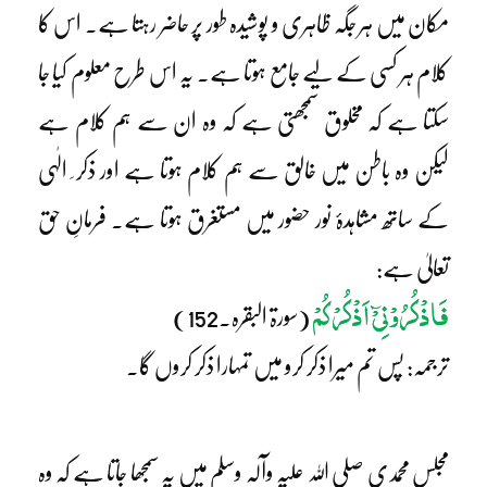
مکان میں ہر جگہ ظاہری و پوشیدہ طور پر حاضر رہتا ہے۔ اس کا
کلام ہر کسی کے لیے جامع ہوتا ہے۔ یہ اس طرح معلوم کیا جا
سکتا ہے کہ مخلوق سمجھتی ہے کہ وہ ان سے ہم کلام ہے
لیکن وہ باطن میں خالق سے ہم کلام ہوتا ہے اور ذکر ِ الٰہی
کے ساتھ مشاہدۂ نور حضور میں مستغرق ہوتا ہے۔ فرمانِ حق
تعالیٰ ہے:
فَاذْکُرُوْنِیْٓ اَذْکُرْکُمْ
(سورۃ البقرہ۔152)
ترجمہ: پس تم میرا ذکر کرو میں تمہارا ذکر کروں گا۔
مجلسِ محمدی صلی اللہ علیہ وآلہٖ وسلم میں یہ سمجھا جاتا ہے کہ وہ