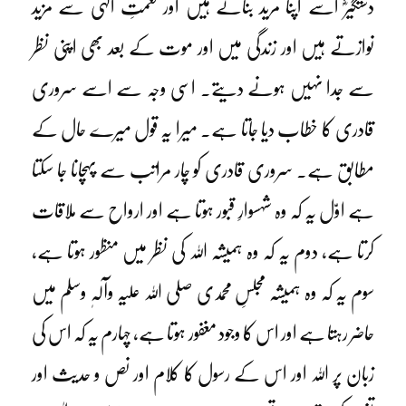
دستگیرؓ اسے اپنا مرید بناتے ہیں اور نعمتِ الٰہی سے مزید
نوازتے ہیں اور زندگی میں اور موت کے بعد بھی اپنی نظر
سے جدا نہیں ہونے دیتے۔ اسی وجہ سے اسے سروری
قادری کا خطاب دیا جاتا ہے۔ میرا یہ قول میرے حال کے
مطابق ہے۔ سروری قادری کو چار مراتب سے پہچانا جا سکتا
ہے اوّل یہ کہ وہ شہسوارِ قبور ہوتا ہے اور ارواح سے ملاقات
کرتا ہے، دوم یہ کہ وہ ہمیشہ اللہ کی نظر میں منظور ہوتا ہے،
سوم یہ کہ وہ ہمیشہ مجلسِ محمدی صلی اللہ علیہ وآلہٖ وسلم میں
حاضر رہتا ہے اور اس کا وجود مغفور ہوتا ہے، چہارم یہ کہ اس کی
زبان پر اللہ اور اس کے رسول کا کلام اور نص و حدیث اور