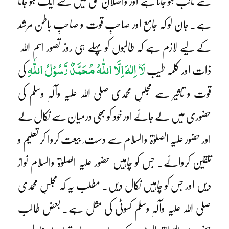
سے تائب ہو جاتا ہے اور واصلانِ حق میں سے ایک ہو جاتا
ہے۔ جان لو کہ جامع اور صاحبِ قوت و صاحبِ باطن مرشد
کے لیے لازم ہے کہ طالبوں کو پہلے ہی روز تصور اسمِ اللہ
لَآ اِلٰہَ اِلَّا اللّٰہُ مُحَمَّدٌ رَّسُوْلُ اللّٰہِ
ذات اور کلمہ طیب
کی
قوت و تاثیر سے مجلسِ محمدی صلی اللہ علیہ وآلہٖ وسلم کی
حضوری میں لے جائے اور خود کو بھی درمیان سے نکال لے
اور حضور علیہ الصلوٰۃ والسلام سے دست ِ بیعت کروا کر تعلیم و
تلقین کروائے۔ جس کو چاہیں حضور علیہ الصلوٰۃ والسلام نواز
دیں اور جس کو چاہیں نکال دیں۔ مطلب یہ کہ مجلسِ محمدی
صلی اللہ علیہ وآلہٖ وسلم کسوٹی کی مثل ہے۔ بعض طالب