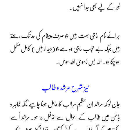
لمحہ کے لیے بھی جدا نہیں۔
برائے نام حاجی بہت ہیں جو صرف پیغام کی حد تک رہتے
ہیں جبکہ بے حجاب حاجی وہ ہے جو (دیدار میں) کامل مکمل
ہو چکا ہو۔ اللہ بس ماسویٰ اللہ ہوس۔
نیز شرح مرشد و طالب
جان لو کہ مرشد اِن عظیم مراتب کا حامل ہونا چاہیے تاکہ ظاہر و
باطن میں طالب کے احوال سے غافل نہ ہو۔ مرشد اُسے