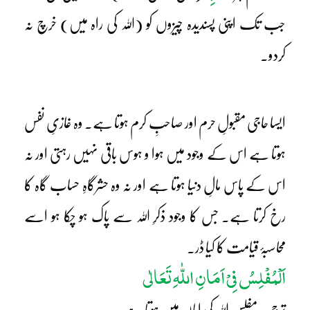
جب تک اپنی پسندیدہ چیزوں کو (اللہ کی راہ میں) خرچ نہ
کردو۔
ایسا حاجی مقبولِ حرم اور صاحبِ کرم ہوتا ہے۔ وہ غازیِ نفس
ہوتا ہے اس کے وجود میں ہوا و ہوس باقی نہیں رہتی اور نہ
اس کے پاس مالِ دنیا ہوتا ہے اور نہ وہ حشرگاہِ حساب گاہ کا
رخ کرتا ہے۔ جس کا وجود ذکرِ اللہ سے پاک ہو چکا ہو اسے
محاسبۂ قیامت کا کیا ڈر۔
اَلْمُفْلِسُ فِیْ اَمَانِ اللّٰہِ تَعَالٰی
ترجمہ: مفلس اللہ کی امان میں ہوتا ہے۔