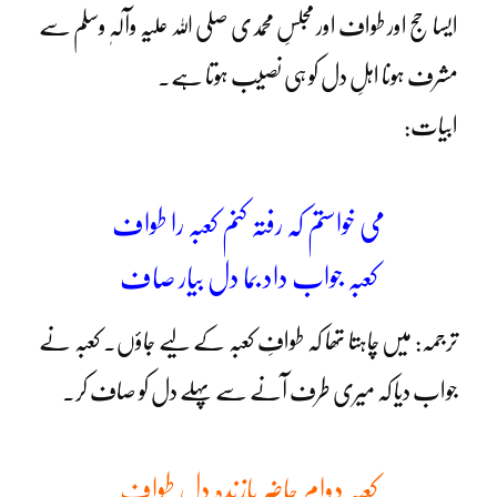
ایسا حج اور طواف اور مجلسِ محمدی صلی اللہ علیہ وآلہٖ وسلم سے
مشرف ہونا اہلِ دل کو ہی نصیب ہوتا ہے۔
ابیات:
می خواستم کہ رفتہ کنم کعبہ را طواف
کعبہ جواب داد بما دل بیار صاف
ترجمہ: میں چاہتا تھا کہ طوافِ کعبہ کے لیے جاؤں۔ کعبہ نے
جواب دیا کہ میری طرف آنے سے پہلے دل کو صاف کر۔
کعبہ دوام حاضر بازندہ دل طواف