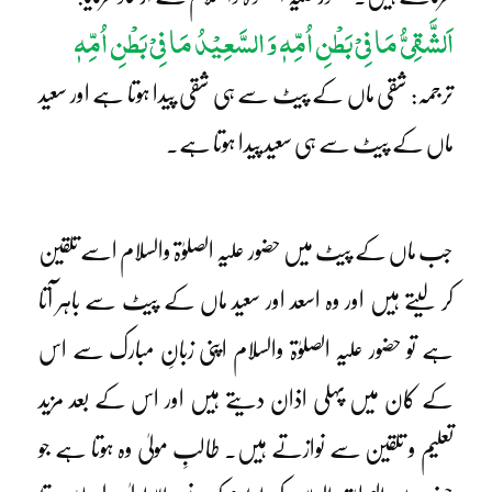
اَلشَّقِیُّ مَا فِیْ بَطْنِ اُمِّہٖ وَ السَّعِیْدُ مَا فِیْ بَطْنِ اُمِّہٖ
ترجمہ: شقی ماں کے پیٹ سے ہی شقی پیدا ہوتا ہے اور سعید
ماں کے پیٹ سے ہی سعید پیدا ہوتا ہے۔
جب ماں کے پیٹ میں حضور علیہ الصلوٰۃ والسلام اسے تلقین
کر لیتے ہیں اور وہ اسعد اور سعید ماں کے پیٹ سے باہر آتا
ہے تو حضور علیہ الصلوٰۃ والسلام اپنی زبانِ مبارک سے اس
کے کان میں پہلی اذان دیتے ہیں اور اس کے بعد مزید
تعلیم و تلقین سے نوازتے ہیں۔ طالبِ مولیٰ وہ ہوتا ہے جو