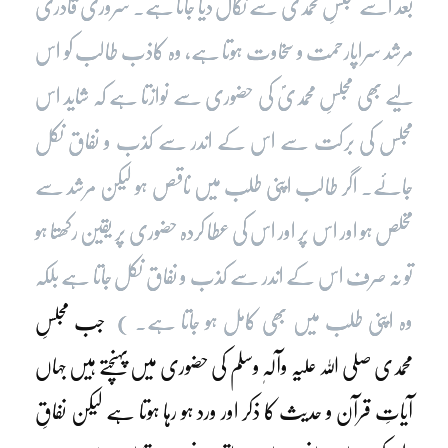
بعد اسے مجلسِ محمدیؐ سے نکال دیا جاتا ہے۔ سروری قادری
مرشد سراپارحمت و سخاوت ہوتا ہے، وہ کاذب طالب کو اس
لیے بھی مجلسِ محمدیؐ کی حضوری سے نوازتا ہے کہ شاید اس
مجلس کی برکت سے اس کے اندر سے کذب و نفاق نکل
جائے۔ اگر طالب اپنی طلب میں ناقص ہو لیکن مرشد سے
مخلص ہو اور اس پر اور اس کی عطا کردہ حضوری پر یقین رکھتا ہو
تو نہ صرف اس کے اندر سے کذب و نفاق نکل جاتا ہے بلکہ
وہ اپنی طلب میں بھی کامل ہو جاتا ہے۔ )
جب مجلسِ
محمدی صلی اللہ علیہ وآلہٖ وسلم کی حضوری میں پہنچتے ہیں جہاں
آیاتِ قرآن و حدیث کا ذکر اور ورد ہو رہا ہوتا ہے لیکن نفاقِ