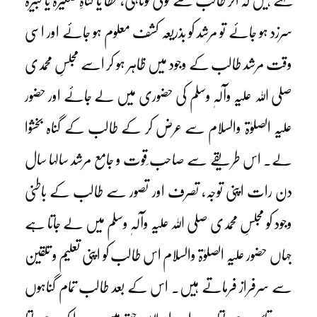
کہتے ہیں کہ اگر طالب سے کوئی کوتاہی، خطا یا گناہِ صغیرہ یا کبیرہ
سرزد ہو جائے تو مرشد کو بذریعہ کشف معلوم ہو جائے اور اسی
وقت مرشد طالب کے وجود میں ظاہر ہو کر اسے مجلسِ محمدی
صلی اللہ علیہ وآلہٖ وسلم کی حضوری میں لے جائے اور حضور
علیہ الصلوٰۃ والسلام سے عرض کر کے طالب کے گناہ بخشوا
لے۔ اس طریقے سے صاحب ِقوت و جامع مرشد سالہا سال
دن رات اپنی توجہ، تصرف اور تصور سے طالب کے باطنی
وجود کو مجلسِ محمدی صلی اللہ علیہ وآلہٖ وسلم میں لے جاتا ہے
جہاں حضور علیہ الصلوٰۃ والسلام اس طالب کو اپنی تعلیم و تلقین
سے سرفراز فرماتے ہیں۔ اس کے بعد طالب تمام گناہوں