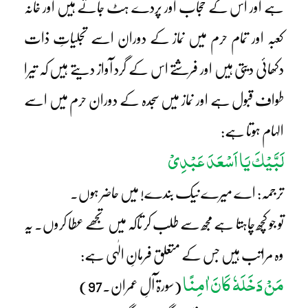
ہے اور اس کے حجاب اور پردے ہٹ جاتے ہیں اور خانہ
کعبہ اور تمام حرم میں نماز کے دوران اسے تجلیاتِ ذات
دکھائی دیتی ہیں اور فرشتے اس کے گرد آواز دیتے ہیں کہ تیرا
طواف قبول ہے اور نماز میں سجدہ کے دوران حرم میں اسے
الہام ہوتا ہے:
لَبَّیْکَ یَا اَسْعَدَ عَبْدِیْ
ترجمہ: اے میرے نیک بندے! میں حاضر ہوں۔
تو جو کچھ چاہتا ہے مجھ سے طلب کر تاکہ میں تجھے عطا کروں۔ یہ
وہ مراتب ہیں جس کے متعلق فرمانِ الٰہی ہے:
مَنْ دَخَلَہٗ کَانَ اٰمِنًا
(سورۃ آلِ عمران۔97)