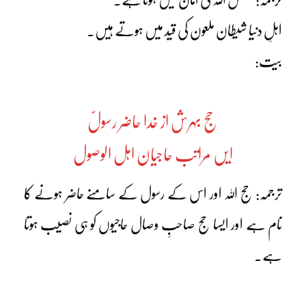
اہلِ دنیا شیطان ملعون کی قید میں ہوتے ہیں۔
بیت:
حج بہرش از خدا حاضر رسولؐ
ایں مراتب حاجیان اہل الوصول
ترجمہ: حج اللہ اور اس کے رسول کے سامنے حاضر ہونے کا
نام ہے اور ایسا حج صاحبِ وصال حاجیوں کو ہی نصیب ہوتا
ہے۔