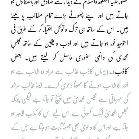
حضور علیہ الصلوٰۃ والسلام کے دیدار سے صادق اور باصفا دل ہو
جاتے ہیں اور اپنے چھوٹے بڑے تمام مطالب پا لیتے
ہیں۔ اس کے ساتھ ہی ترک و توکل اختیار کر کے غرق فی
التوحید نور ہو جاتے ہیں اور ادب و یقین کے ساتھ مجلسِ
محمدی کی دائمی حضوری حاصل کر لیتے ہیں۔ بعض
کاذب
۱؎
(یہاں کاذب طالب سے مراد وہ طالب ہے جو
اللہ کا طالب ہونے کا جھوٹا دعویٰ کرے۔ ایسا طالب مرشد
کی مہربانی سے مجلسِ محمدیؐ میں پہنچ تو جاتا ہے لیکن چونکہ
مجلسِ محمدیؐ ایک کسوٹی ہے اس لیے اس کا کذب ظاہر ہو
جاتا ہے اور اس کا دعویٰ بھی جھوٹا ثابت ہو جاتا ہے جس کے