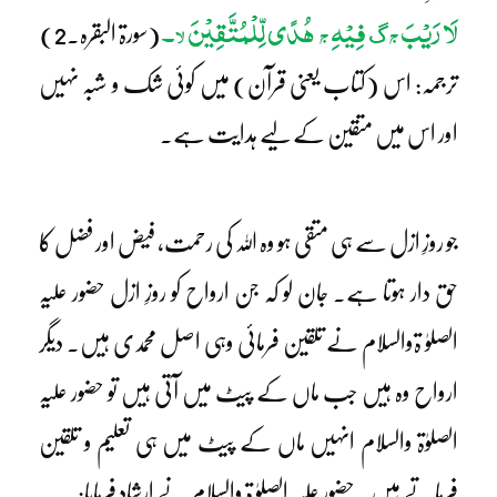
لَا رَیْبَ
فِیْہِ
ھُدًی لِّلْمُتَّقِیْنَ
۔
ج
ج
لا
گ
(سورۃ البقرہ۔2)
ترجمہ: اس (کتاب یعنی قرآن) میں کوئی شک و شبہ نہیں
اور اس میں متقین کے لیے ہدایت ہے۔
جو روزِ ازل سے ہی متقی ہو وہ اللہ کی رحمت، فیض اور فضل کا
حق دار ہوتا ہے۔ جان لو کہ جن ارواح کو روزِ ازل حضور علیہ
الصلوٰ ۃوالسلام نے تلقین فرمائی وہی اصل محمدی ہیں۔ دیگر
ارواح وہ ہیں جب ماں کے پیٹ میں آتی ہیں تو حضور علیہ
الصلوٰۃ والسلام انہیں ماں کے پیٹ میں ہی تعلیم و تلقین
فرماتے ہیں۔ حضور علیہ الصلوٰ ۃ والسلام نے ارشاد فرمایا: