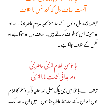
آنست صاف دل کہ کند نفس را خلاف
ترجمہ: زندہ دل والوں کے سامنے کعبہ ہر دم حاضر ہوتا ہے اور
وہ ہمیشہ اس کا طواف کرتے ہیں۔ صاف دل وہ ہوتا ہے جو
نفس کے خلاف چلتا ہے۔
باھوؒ من غلام از نبیؐ حاضر نبیؐ
دم جدائی نیست مارا از نبیؐ
ترجمہ: اے باھوؒ! میں نبی پاک صلی اللہ علیہ وآلہٖ وسلم کا غلام
ہوں اور ان کے سامنے حاضررہتا ہوں۔ میں ان سے ایک