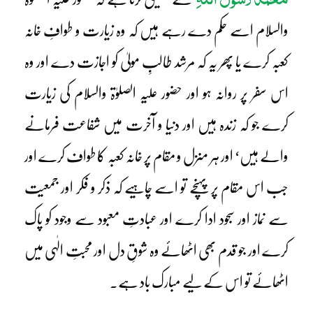
والسلام اسے حکم دے رہے ہیں کہ وہ زیارت و طوافِ خانہ
کعبہ کرے یا پھر یہ کہ مرشد طالبِ مولیٰ کو اجازت دے اور وہ
اس سفر پر روانہ ہو اور حضور علیہ الصلوٰۃ والسلام کی زیارت
کرے جو کہ زندہ ہیں اور دنیا و آخرت میں شفاعت فرمانے
والے ہیں‘ اور ہر منزل و مقام پر خانہ کعبہ کا طواف کرے اور
جب اس مقام پر پہنچے تو اسے چاہیے کہ ذکر و فکر اور جمعیت
سے نماز اور سجود ادا کرے اور عبادتِ معبود سے وجود کو پاک
کرے اور جو قدم بھی اٹھائے وہ شوقِ دل اور محبتِ الٰہی میں
اٹھائے تو اس کے لیے مبارک باد ہے۔