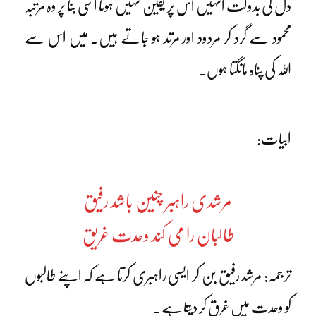
دل کی بدولت انہیں اس پر یقین نہیں ہوتا اسی بنا پر وہ مرتبہ
محمود سے گرد کر مردود اور مرتد ہو جاتے ہیں۔ میں اس سے
اللہ کی پناہ مانگتا ہوں۔
ابیات:
مرشدی راہبر چنین باشد رفیق
طالبان را می کند وحدت غریق
ترجمہ: مرشد رفیق بن کر ایسی راہبری کرتا ہے کہ اپنے طالبوں
کو وحدت میں غرق کر دیتا ہے۔