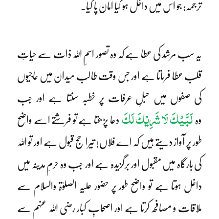
ترجمہ: جو اس میں داخل ہو گیا امان پا گیا۔
یہ سب مرشد کی عطا ہے کہ وہ تصور اسمِ اللہ ذات سے حیاتِ
قلب عطا فرماتا ہے اور جس وقت طالب میدان میں حاجیوں
کی صفوں میں حبلِ عرفات پر خطبہ سنتا ہے اور جب
لَبَّیْکَ لَا شَرِیْکَ لَکَ
وہ
دعا پڑھتا ہے تو فرشتے اسے واضح
طور پر آواز دیتے ہیں کہ اے فلاں! تیرا حج قبول ہے اور تو اللہ
کی بارگاہ میں مقبول اور برگزیدہ ہے اور جب وہ حرمِ مدینہ میں
داخل ہوتا ہے تو واضح طور پر حضور علیہ الصلوٰۃ والسلام سے
ملاقات و مصافحہ کرتا ہے اور اصحابِ کبار رضی اللہ عنہم سے