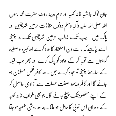
جان لو کہ بلاشبہ خانہ کعبہ اور حرمِ مدینہ روضۂ حضرت محمد رسول
اللہ صلی اللہ علیہ وآلہٖ وسلم دونوں مقامات حرمین شریفین اور
پاک ہیں۔ جب تک طالب حرمین شریفین تک نہ پہنچے
اسے چاہیے کہ رات دن استغفار کا ورد کرے اور کبیرہ و صغیرہ
گناہوں سے توبہ کر کے وجود کو پاک کرے اور پھر جب قبلہ
کے سامنے پہنچے تو سجدہ کرے جس سے کافر نفس مسلمان ہو
جائے گا اور کافر و یہود صفت خصلت سے آزادی حاصل کر
کے اپنے مقصود تک پہنچ جائے گا۔ جو بھی طوافِ خانہ کعبہ
کے دوران اس خوبی کا حامل ہو جاتا ہے وہ روشن ضمیر ہو جاتا