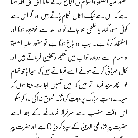
حضور علیہ الصلوٰۃ والسلام کی اتباع کرنے والا اولیٰ ولی اللہ ہوتا
ہے کہ اس سے نیک اعمال انجام پاتے ہیں اور اگر اس سے
کوئی سہو، گناہ یا غلطی ہو جائے تو وہ اللہ سے خوفزدہ ہوتا اور
استغفار کرتا ہے۔ جب وہ بالغ ہوتا ہے تو حضور علیہ الصلوٰۃ
والسلام اسے دوبارہ خواب میں تعلیم و تلقین فرماتے ہیں اور
کمال مہربانی کرتے ہوئے اسے فرماتے ہیں کہ میرا ہاتھ تھام
لو۔ پھر مزید فرماتے ہیں کہ میں تمہیں اجازت دیتا ہوں کہ
میرے دستِ مبارک پر بیعت کرو تاکہ مخلوقِ خدا کی مدد کر سکو۔
اس وقت منصب سے سرفراز فرمانے کے بعد اسے
حضرت پیر شاہ محی الدینؓ کے سپرد کر دیا جاتا ہے اور حضرت پیر