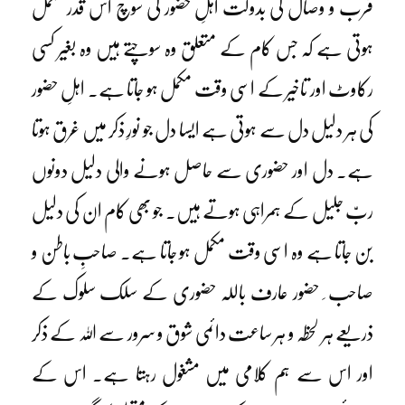
قرب و وصال کی بدولت اہلِ حضور کی سوچ اس قدر مکمل
ہوتی ہے کہ جس کام کے متعلق وہ سوچتے ہیں وہ بغیر کسی
رکاوٹ اور تاخیر کے اسی وقت مکمل ہو جاتا ہے۔ اہلِ حضور
کی ہر دلیل دل سے ہوتی ہے ایسا دل جو نورِ ذکر میں غرق ہوتا
ہے۔ دل اور حضوری سے حاصل ہونے والی دلیل دونوں
ربّ جلیل کے ہمراہی ہوتے ہیں۔ جو بھی کام ان کی دلیل
بن جاتا ہے وہ اسی وقت مکمل ہو جاتا ہے۔ صاحبِ باطن و
صاحب ِ حضور عارف باللہ حضوری کے سلک سلوک کے
ذریعے ہر لحظہ و ہر ساعت دائمی شوق و سرور سے اللہ کے ذکر
اور اس سے ہم کلامی میں مشغول رہتا ہے۔ اس کے