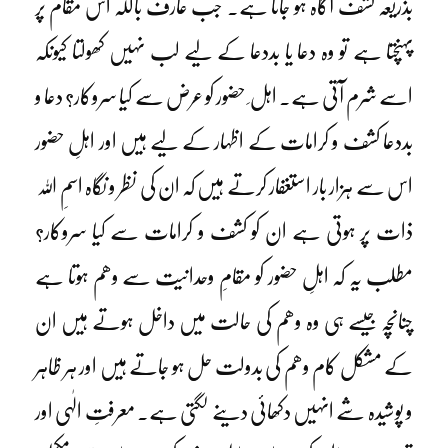
بذریعہ کشف آگاہ ہو جاتا ہے۔ جب عارف باللہ اس مقام پر
پہنچتا ہے تو وہ دعا یا بددعا کے لیے لب نہیں کھولتا کیونکہ
اسے شرم آتی ہے۔ اہل ِ حضور کو عرض سے کیا سروکار؟ دعا و
بددعا کشف و کرامات کے اظہار کے لیے ہیں اور اہلِ حضور
اس سے ہزار بار استغفار کرتے ہیں کہ ان کی نظر و نگاہ اسمِ اللہ
ذات پر ہوتی ہے ان کو کشف و کرامات سے کیا سروکار؟
مطلب یہ کہ اہلِ حضور کو مقامِ وحدانیت سے وھم ہوتا ہے
چنانچہ جیسے ہی وہ وھم کی حالت میں داخل ہوتے ہیں ان
کے مشکل کام وھم کی بدولت حل ہو جاتے ہیں اور ہر ظاہر
و پوشیدہ شے انہیں دکھائی دینے لگتی ہے۔ معرفتِ الٰہی اور