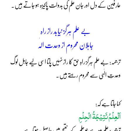
عارفین کے دل اور جان علم کی بدولت پاکیزہ ہو جاتے ہیں۔
بے علم ہرگز نیابد راز راہ
جاہلان محروم از وحدت الٰہ
ترجمہ: بے علم ہرگز راہِ حق کا راز نہیں پاتا اسی لیے جاہل لوگ
وحدتِ الٰہی سے محروم رہتے ہیں۔
کہا جاتا ہے کہ:
اَلْعِلْمُ نَتِیْجَۃُ الْحِلْمِ
ترجمہ: علم وہ ہے جو حلم کے نتیجے میں حاصل ہوتا ہے۔