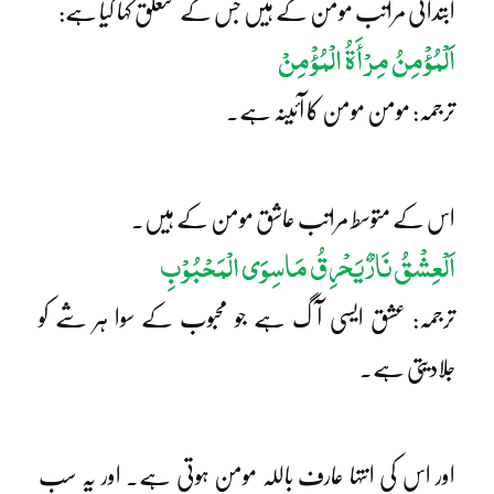
ابتدائی مراتب مومن کے ہیں جس کے متعلق کہا گیا ہے:
اَلْمُؤْمِنُ مِرْأَۃُ الْمُؤْمِنْ
ترجمہ: مومن مومن کا آئینہ ہے۔
اس کے متوسط مراتب عاشق مومن کے ہیں۔
اَلْعِشْقُ نَارٌ یَحْرِقُ مَاسِوَی الْمَحْبُوْبِ
ترجمہ: عشق ایسی آگ ہے جو محبوب کے سوا ہر شے کو
جلادیتی ہے۔
اور اس کی انتہا عارف باللہ مومن ہوتی ہے۔ اور یہ سب