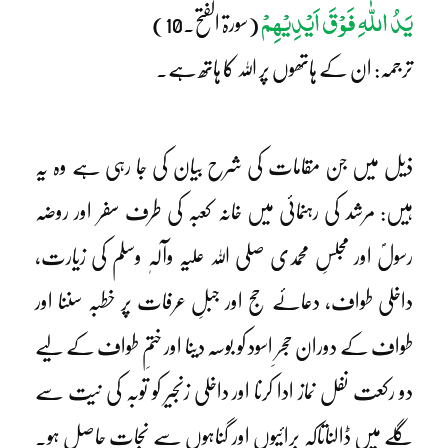
یَدُ اللّٰہِ فَوْقَ اَیْدِیْھِمْ
(سورۃ الفتح۔10)
ترجمہ: ان کے ہاتھوں پر اللہ کا ہاتھ ہے۔
ذیل میں جن مقامات کی شرح بیان کی جا رہی ہے وہ یہ
ہیں: مرشد کی رہنمائی میں خانہ کعبہ کی طرف سفر اور روضہ
رسولؐ اور مجلسِ محمدی صلی اللہ علیہ وآلہٖ وسلم کی زیارت،
داخلی طواف، دعائے حج اور جبلِ عرفات پر خطبہ سننا اور
طواف کے دوران حجرِ اسود کو بوسہ دینا اور ختمِ طواف کے لیے
دو رکعت نفل نماز ادا کرنا اور داخلی زنجیر کو توبہ کی نیت سے
گلے میں ڈالناتاکہ برائیوں اور گناہوں سے نجات حاصل ہو۔