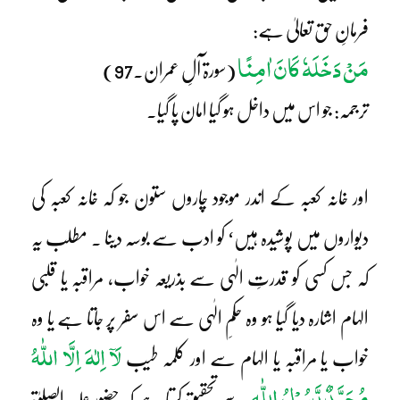
فرمانِ حق تعالیٰ ہے:
مَنْ دَخَلَہٗ کَانَ اٰمِنًا
(سورۃ آلِ عمران۔97)
ترجمہ: جو اس میں داخل ہو گیا امان پا گیا۔
اور خانہ کعبہ کے اندر موجود چاروں ستون جو کہ خانہ کعبہ کی
دیواروں میں پوشیدہ ہیں‘ کو ادب سے بوسہ دینا ۔ مطلب یہ
کہ جس کسی کو قدرتِ الٰہی سے بذریعہ خواب، مراقبہ یا قلبی
الہام اشارہ دیا گیا ہو وہ حکمِ الٰہی سے اس سفر پر جاتا ہے یا وہ
لَآ اِلٰہَ اِلَّا اللّٰہُ
خواب یا مراقبہ یا الہام سے اور کلمہ طیب
مُحَمَّدٌ رَّسُوْلُ اللّٰہِ
سے تحقیق کرتا ہے کہ حضور علیہ الصلوٰۃ