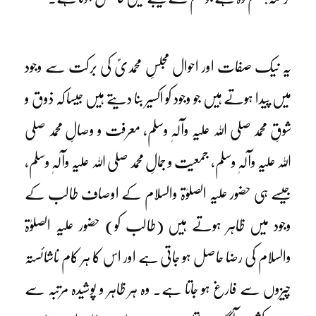
یہ نیک صفات اور احوال مجلسِ محمدیؐ کی برکت سے وجود
میں پیدا ہوتے ہیں جو وجود کو اکسیر بنا دیتے ہیں جیسا کہ ذوق و
شوقِ محمد صلی اللہ علیہ وآلہٖ وسلم، معرفت و وصالِ محمد صلی
اللہ علیہ وآلہٖ وسلم، جمعیت و جمالِ محمد صلی اللہ علیہ وآلہٖ وسلم،
جیسے ہی حضور علیہ الصلوٰۃ والسلام کے اوصاف طالب کے
وجود میں ظاہر ہوتے ہیں (طالب کو) حضور علیہ الصلوٰۃ
والسلام کی رضا حاصل ہو جاتی ہے اور اس کا ہر کام ناشائستہ
چیزوں سے فارغ ہو جاتا ہے۔ وہ ہر ظاہر و پوشیدہ مرتبہ سے