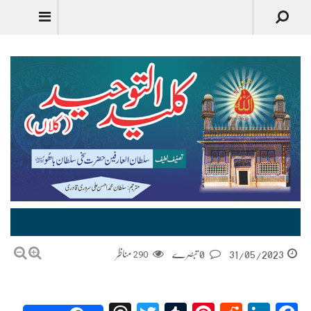
کلید التوحید (کلاں) | Kaleed ul Tauheed Kalan – Urdu Translation
31/05/2023
0 تبصرے
290
مناظر