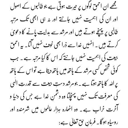
مجھے ان احمق لوگوں پر حیرت ہوتی ہے جو طالبوں کے اصول
اور ان کی اہمیت نہیں جانتے اور نہ ہی ابھی تک مرتبہ
طالبی پر پہنچے ہوتے ہیں اور مرشد سے ہدایت پانے کا دعویٰ
کرتے ہیں۔ انہیں خدا سے ذرا بھی خوف نہیں آتا۔ یہ احمق
بیعت کی اہمیت نہیں جانتے کہ اس کا کیا مرتبہ ہے۔ جب
کوئی شخص کسی مرشد کے ہاتھ میں ہاتھ دیتا ہے تو اس کے ہاتھ
پر اللہ کا ہاتھ ہوتا ہے۔ جو مرشد دستِ بیعت سے قدرتِ الٰہی
کی معرفت تک نہیں پہنچاتا وہ دشمنِ خدا ہے جس کی دنیا و
آخرت خراب ہے۔ وہ اٹھارہ ہزار عالموں میں شرمندہ اور
روسیاہ ہوگا۔ فرمانِ حق تعالیٰ ہے: