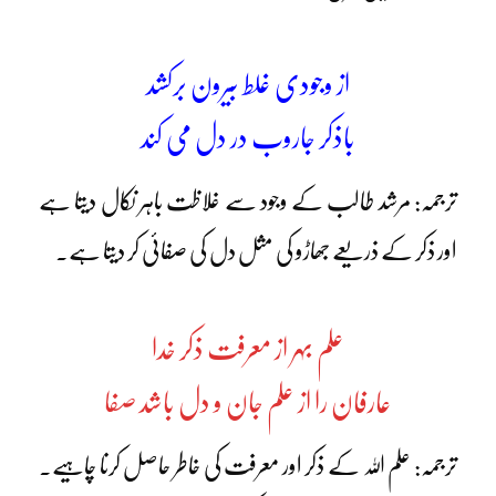
از وجودی غلط بیرون برکشد
باذکر جاروب در دل می کند
ترجمہ: مرشد طالب کے وجود سے غلاظت باہر نکال دیتا ہے
اور ذکر کے ذریعے جھاڑو کی مثل دل کی صفائی کر دیتا ہے۔
علم بہر از معرفت ذکر خدا
عارفان را از علم جان و دل باشد صفا
ترجمہ: علم اللہ کے ذکر اور معرفت کی خاطر حاصل کرنا چاہیے۔