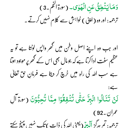
وَمَا یَنْطِقُ عَنِ الْھَوٰی۔
(سورۃ النجم۔3)
ترجمہ: اور وہ (اپنی) خواہش سے کلام نہیں کرتے۔
اور جب وہ اپنے اصل وطن میں گھر واپس لوٹتا ہے تو یہ
عظیم سنت ادا کرتا ہے کہ جو مال بھی اس کے گھر پر موجود ہوتا
ہے سب اللہ کی راہ میں خرچ کر دیتا ہے فرمانِ حق تعالیٰ
ہے:
لَنْ تَنَالُوا الْبِرَّ حَتّٰی تُنْفِقُوْا مِمَّا تُحِبُّوْنَ
(سورۃ آلِ
عمران۔92)
اَلْبِرّ
ترجمہ: تم ہرگز
(یعنی اللہ کی ذات) تک نہیں پہنچ سکتے