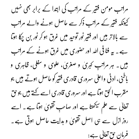
مراتب مومن فقیر کے مراتب کی ابتدا کے برابر بھی نہیں
کیونکہ فقیر کے مراتب ذکر سے حاصل ہونے والے مراتب
سے بالاتر ہیں اور فقیر نورِ توحید میں غرق ہو کر نور بن چکا ہوتا
ہے۔ یہ فنا فی اللہ اور حضوری میں غرق ہونے کے مراتب
ہیں۔ ہر مراتبِ کبریٰ و صغریٰ، علوی و سفلی، ظاہری و
باطنی، ادنیٰ و اعلیٰ سروری قادری فقیر کو حاصل ہوتے ہیں جو
مقرب الحق ہوتا ہے اور سروری قادری اسے کہتے ہیں جو حق
تعالیٰ سے علم سیکھتا ہے اور صاحبِ تقویٰ ہوتا ہے۔ اسے
روزِ ازل سے ہی اصل تقویٰ و ہدایت حاصل ہوتی ہے۔
فرمانِ حق تعالیٰ ہے: