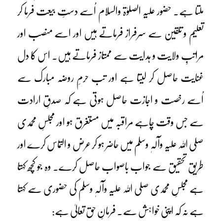
ملتا ہے۔ حضور علیہ الصلوٰۃ والسلام اُسے دستِ بیعت فرما کر
تعلیم و تلقین سے سرفراز فرماتے ہیں اور اسے منصب اور
مراتبِ ولایت و ہدایت سے ممتاز فرماتے ہیں۔ اس کا دل
غنایت حاصل کر لیتا ہے اور تب حرمِ روضہ مبارک سے
اُسے رخصت و اجازت حاصل ہوتی ہے کہ صدقِ ارادت
سے جس وقت چاہے مراقبہ میں مستغرق ہو اور مجلسِ محمدی
صلی اللہ علیہ وآلہٖ وسلم میں حاضر ہو کر عرض و التماس کرے اور
طریقِ تحقیق سے جواب باصواب حاصل کرے۔ وہ جو کچھ کہتا
ہے مجلسِ محمدی صلی اللہ علیہ وآلہٖ وسلم کی حضوری سے کہتا
ہے نہ کہ اپنی خواہش سے۔ فرمانِ حق تعالیٰ ہے: